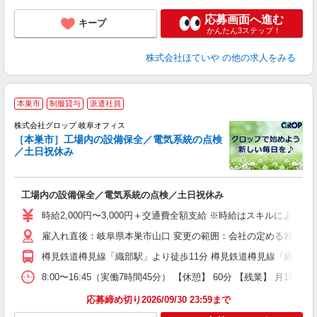
応募画面へ進む
キープ
かんたん3ステップ！
株式会社ほていや
の他の求人をみる
本巣市
制服貸与
派遣社員
株式会社グロップ 岐阜オフィス
［本巣市］工場内の設備保全／電気系統の点検
／土日祝休み
出
工場内の設備保全／電気系統の点検／土日祝休み
履
卒
時給2,000円〜3,000円＋交通費全額支給 ※時給はスキルにより異
（
雇入れ直後：岐阜県本巣市山口 変更の範囲：会社の定める就業場
中
分
樽見鉄道樽見線「織部駅」より徒歩11分 樽見鉄道樽見線「織部駅」
0
度
8:00〜16:45（実働7時間45分） 【休憩】 60分 【残業】
応募締め切り2026/09/30 23:59まで