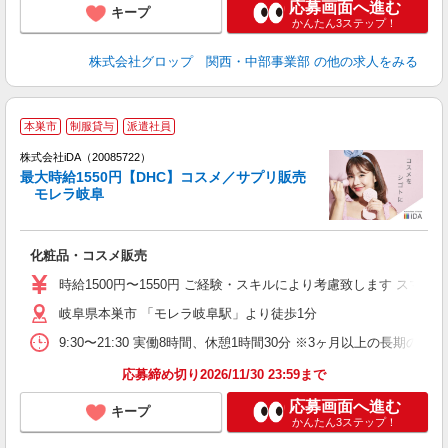
応募画面へ進む
キープ
かんたん3ステップ！
株式会社グロップ 関西・中部事業部
の他の求人をみる
本巣市
制服貸与
派遣社員
ョ
株式会社iDA（20085722）
最大時給1550円【DHC】コスメ／サプリ販売
研
モレラ岐阜
か
化粧品・コスメ販売
入
交
時給1500円〜1550円 ご経験・スキルにより考慮致します ス
岐阜県本巣市 「モレラ岐阜駅」より徒歩1分
エ
（
9:30〜21:30 実働8時間、休憩1時間30分 ※3ヶ月以上の長
中
応募締め切り2026/11/30 23:59まで
応募画面へ進む
キープ
かんたん3ステップ！