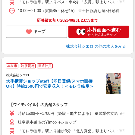
「モレラ岐阜」駅よりバス・車4分 「糸貫」駅よりバス・車5分
ど
10:00〜21:00（実働8h・休憩1h） ※土日祝含む週5日勤務
応募締め切り2026/08/31 23:59まで
応募画面へ進む
キープ
かんたん3ステップ！
株式会社シエロ
の他の求人をみる
★
本巣市
制服貸与
派遣社員
♪
株式会社シエロ
大手携帯ショップstaff【即日登録/スマホ面接
OK】時給1500円で安定収入！＜モレラ岐阜＞
務
即
【ワイモバイル】の店舗スタッフ
躍
ー
時給1500円〜1700円（経験・能力による） ※残業代支給 ★交通
自
岐阜県本巣市のY!mobileショップ
ど
「モレラ岐阜」駅より徒歩3分 「北方真桑」駅よりバス・車5分