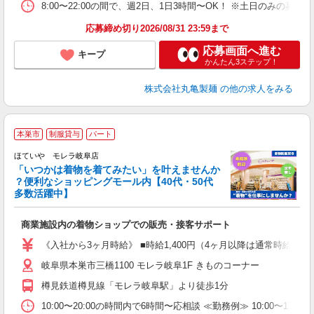
祝
8:00〜22:00の間で、週2日、1日3時間〜OK！ ※土日のみ
上
応募締め切り2026/08/31 23:59まで
応募画面へ進む
キープ
かんたん3ステップ！
株式会社丸亀製麺
の他の求人をみる
本巣市
制服貸与
パート
務
ン
ほていや モレラ岐阜店
「いつかは着物を着てみたい」を叶えませんか
？便利なショッピングモール内【40代・50代
多数活躍中】
【
入
商業施設内の着物ショップでの販売・接客サポート
学
活
《入社から3ヶ月時給》 ■時給1,400円（4ヶ月以降は通常時給とな
勤
岐阜県本巣市三橋1100 モレラ岐阜1F きものコーナー
樽見鉄道樽見線「モレラ岐阜駅」より徒歩1分
10:00〜20:00の時間内で6時間〜応相談 ≪勤務例≫ 10:00〜17:0