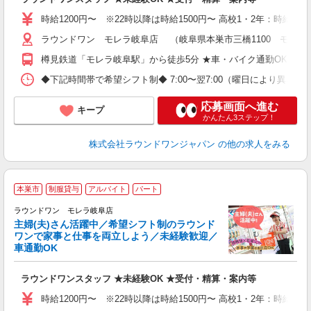
駅
制
時給1200円〜 ※22時以降は時給1500円〜 高校1・2年：時給110
ラウンドワン モレラ岐阜店 （岐阜県本巣市三橋1100 モレラ
樽見鉄道「モレラ岐阜駅」から徒歩5分 ★車・バイク通勤OK
◆下記時間帯で希望シフト制◆ 7:00〜翌7:00（曜日により異なる） 
応募画面へ進む
キープ
かんたん3ステップ！
株式会社ラウンドワンジャパン
の他の求人をみる
■
本巣市
制服貸与
アルバイト
パート
務
ラウンドワン モレラ岐阜店
主婦(夫)さん活躍中／希望シフト制のラウンド
イ
ワンで家事と仕事を両立しよう／未経験歓迎／
車通勤OK
募
主
ラウンドワンスタッフ ★未経験OK ★受付・精算・案内等
O
交
時給1200円〜 ※22時以降は時給1500円〜 高校1・2年：時給110