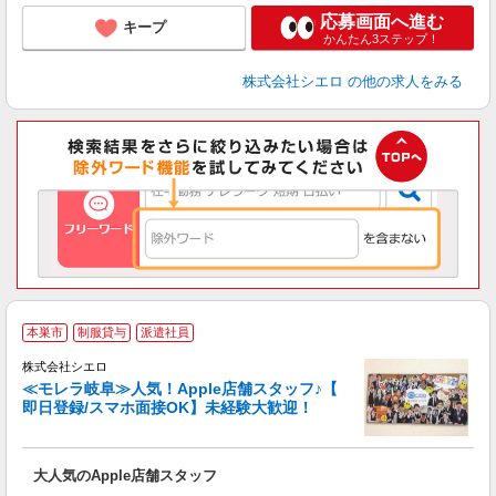
応募画面へ進む
キープ
かんたん3ステップ！
株式会社シエロ
の他の求人をみる
★
本巣市
制服貸与
派遣社員
♪
株式会社シエロ
≪モレラ岐阜≫人気！Apple店舗スタッフ♪【
即日登録/スマホ面接OK】未経験大歓迎！
い
即
大人気のApple店舗スタッフ