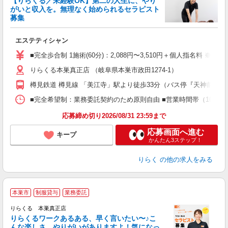
【りらくる／未経験OK】第二の人生に、やり
がいと収入を。無理なく始められるセラピスト
募集
つ
エステティシャン
入
た
■完全歩合制 1施術(60分)：2,088円〜3,510円＋個人指名料 ※
主
りらくる本巣真正店 （岐阜県本巣市政田1274-1）
躍
額
樽見鉄道 樽見線 「美江寺」駅より徒歩33分（バス停『天神前住宅
間
ス
■完全希望制：業務委託契約のため原則自由 ■営業時間帯（10:00
K.
応募締め切り2026/08/31 23:59まで
応募画面へ進む
キープ
かんたん3ステップ！
りらく
の他の求人をみる
本巣市
制服貸与
業務委託
り
りらくる 本巣真正店
た
りらくるワークあるある、早く言いたい〜♪こ
んな楽しさ、やりがいがありますよ！気になっ