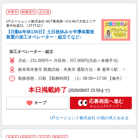
本巣市
制服貸与
正社員
UTエージェント株式会社 AGT東海第一CU AGT大垣エリア
東中街道CL 《JTYT1C》
【日勤&年休135日】土日祝休み☆半導体製造
装置の加工オペレーター・組立てなど♪
る
加工オペレーター・組立
入
場
月給：231,000円〜 月収例：257,000円(月給＋各種手当)
タ
岐阜県本巣市 勤務詳細：本巣市 通勤方法：車 最寄り駅：木知原駅
休
場
勤務形態：日勤 【勤務時間】 （1）08:00〜17:00 【備考】 勤
通
り
本日掲載終了
(2026/08/07 23:59まで)
応募画面へ進む
キープ
かんたん3ステップ！
UTエージェント株式会社
の他の求人をみる
本巣市
制服貸与
正社員
職業紹介