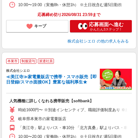
10:00〜19:00（実働8h・休憩1h） ※土日祝含む週5日勤務
応募締め切り2026/08/31 23:59まで
応募画面へ進む
キープ
かんたん3ステップ！
株式会社シエロ
の他の求人をみる
★
本巣市
制服貸与
派遣社員
♪
株式会社シエロ
≪美江寺≫家電量販店で携帯・スマホ販売【即
日登録/スマホ面接OK】豊富な福利厚生★
い
即
人気機種に詳しくなれる携帯販売【softbank】
躍
ー
時給1600円〜 ※別途インセンティブ、職能評価制度あり ※残業代
自
岐阜県本巣市の家電量販店
ど
「美江寺」駅よりバス・車10分 「北方真桑」駅よりバス・車15分
10:00〜20:00（実働8h・休憩1h） ※土日祝含む週5日勤務