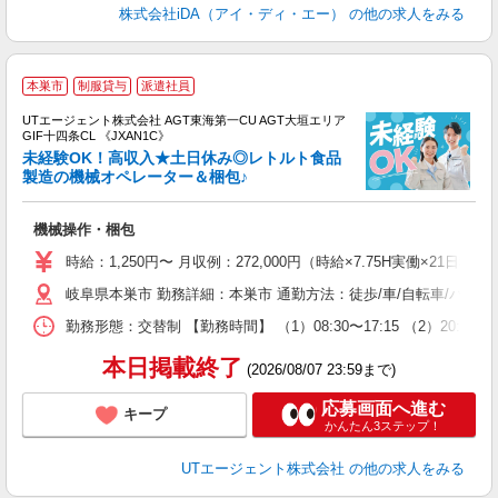
株式会社iDA（アイ・ディ・エー）
の他の求人をみる
本巣市
制服貸与
派遣社員
UTエージェント株式会社 AGT東海第一CU AGT大垣エリア
GIF十四条CL 《JXAN1C》
未経験OK！高収入★土日休み◎レトルト食品
製造の機械オペレーター＆梱包♪
る
機械操作・梱包
入
場
時給：1,250円〜 月収例：272,000円（時給×7.75H実働×21日稼
タ
岐阜県本巣市 勤務詳細：本巣市 通勤方法：徒歩/車/自転車/バイク
休
場
勤務形態：交替制 【勤務時間】 （1）08:30〜17:15 （2）2
通
り
本日掲載終了
(2026/08/07 23:59まで)
応募画面へ進む
キープ
かんたん3ステップ！
UTエージェント株式会社
の他の求人をみる