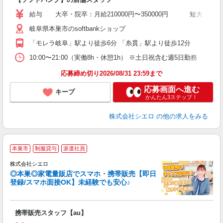
あ
給与 大卒・院卒：月給210000円〜350000円 短大・専門
通
岐阜県本巣市のsoftbankショップ
種
「モレラ岐阜」駅より徒歩6分 「糸貫」駅より徒歩12分
10:00〜21:00（実働8h・休憩1h） ※土日祝含む週5日勤務
応募締め切り2026/08/31 23:59まで
応募画面へ進む
キープ
かんたん3ステップ！
株式会社シエロ
の他の求人をみる
★
本巣市
制服貸与
派遣社員
♪
株式会社シエロ
◎本巣◎家電量販店でスマホ・携帯販売【即日
登録/スマホ面接OK】未経験でも安心♪
理
携帯販売スタッフ【au】
即