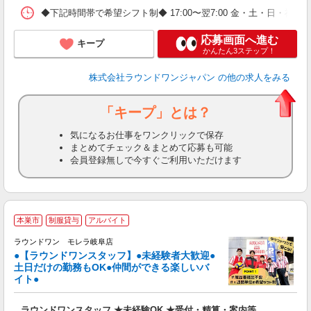
◆下記時間帯で希望シフト制◆ 17:00〜翌7:00 金・土・日
応募画面へ進む
キープ
かんたん3ステップ！
株式会社ラウンドワンジャパン
の他の求人をみる
「キープ」とは？
気になるお仕事をワンクリックで保存
まとめてチェック＆まとめて応募も可能
会員登録無しで今すぐご利用いただけます
■
本巣市
制服貸与
アルバイト
レ
ラウンドワン モレラ岐阜店
●【ラウンドワンスタッフ】●未経験者大歓迎●
土日だけの勤務もOK●仲間ができる楽しいバ
は
イト●
大
K
ラウンドワンスタッフ ★未経験OK ★受付・精算・案内等