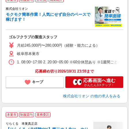
株式会社リオン
モクモク簡単作業！人気にせず自分のペースで
稼げます！
家
社
ゴルフクラブの製造スタッフ
入
場
月給245,000円〜280,000円（経験・能力による）
タ
岐阜県本巣市
額
業
1. 08:00~17:00 2. 20:00~05:00 ※60分休憩あり ※1週間ごとの2
あ
応募締め切り2026/10/31 23:59まで
応募画面へ進む
キープ
かんたん3ステップ！
株式会社リオン
の他の求人をみる
本巣市
制服貸与
業務委託
りらくる 本巣真正店