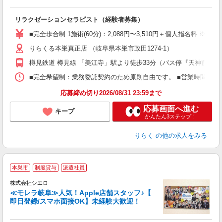
に
間
リラクゼーションセラピスト（経験者募集）
入
た
■完全歩合制 1施術(60分)：2,088円〜3,510円＋個人指名料 
主
りらくる本巣真正店 （岐阜県本巣市政田1274-1）
躍
額
樽見鉄道 樽見線 「美江寺」駅より徒歩33分（バス停『天神前住宅
間
ス
■完全希望制：業務委託契約のため原則自由です。 ■営業時間帯（9
K.
応募締め切り2026/08/31 23:59まで
応募画面へ進む
キープ
かんたん3ステップ！
りらく
の他の求人をみる
★
本巣市
制服貸与
派遣社員
♪
株式会社シエロ
≪モレラ岐阜≫人気！Apple店舗スタッフ♪【
即日登録/スマホ面接OK】未経験大歓迎！
い