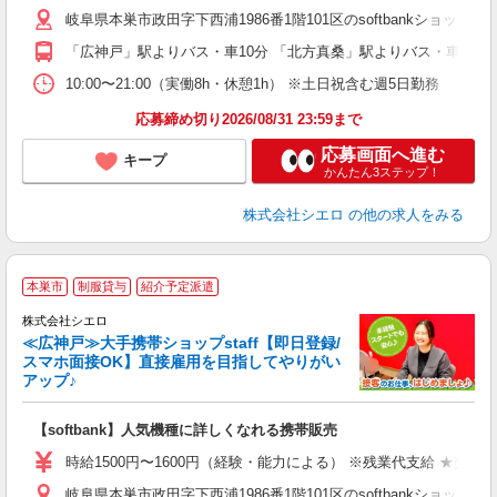
自
岐阜県本巣市政田字下西浦1986番1階101区のsoftbankショップ
ど
「広神戸」駅よりバス・車10分 「北方真桑」駅よりバス・車10分
10:00〜21:00（実働8h・休憩1h） ※土日祝含む週5日勤務
応募締め切り2026/08/31 23:59まで
応募画面へ進む
キープ
かんたん3ステップ！
株式会社シエロ
の他の求人をみる
★
本巣市
制服貸与
紹介予定派遣
♪
株式会社シエロ
≪広神戸≫大手携帯ショップstaff【即日登録/
スマホ面接OK】直接雇用を目指してやりがい
アップ♪
い
即
【softbank】人気機種に詳しくなれる携帯販売
躍
ー
時給1500円〜1600円（経験・能力による） ※残業代支給 ★交通
自
岐阜県本巣市政田字下西浦1986番1階101区のsoftbankショップ