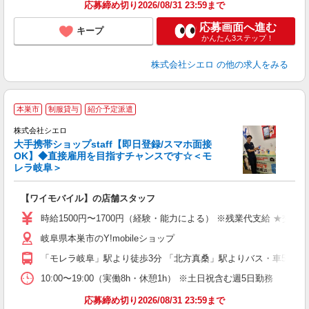
応募締め切り2026/08/31 23:59まで
応募画面へ進む
キープ
かんたん3ステップ！
株式会社シエロ
の他の求人をみる
★
本巣市
制服貸与
紹介予定派遣
♪
株式会社シエロ
大手携帯ショップstaff【即日登録/スマホ面接
OK】◆直接雇用を目指すチャンスです☆＜モ
レラ岐阜＞
務
即
【ワイモバイル】の店舗スタッフ
躍
ー
時給1500円〜1700円（経験・能力による） ※残業代支給 ★交通
自
岐阜県本巣市のY!mobileショップ
ど
「モレラ岐阜」駅より徒歩3分 「北方真桑」駅よりバス・車5分
10:00〜19:00（実働8h・休憩1h） ※土日祝含む週5日勤務
応募締め切り2026/08/31 23:59まで