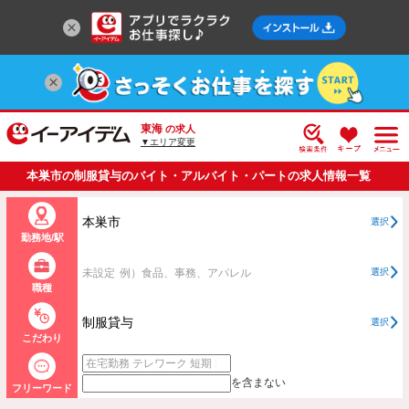
東海
の求人
▼エリア変更
本巣市の制服貸与のバイト・アルバイト・パートの求人情報一覧
本巣市
選択
勤務地/駅
未設定
例）食品、事務、アパレル
選択
職種
制服貸与
選択
こだわり
を含まない
フリーワード