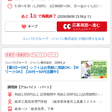
朝
業
5:30〜9:30（1,250円） 1日3時間〜OK、月〜金のうち2日〜/
1
あと
日
で掲載終了
(2026/08/08 23:59まで)
応募画面へ進む
キープ
かんたん3ステップ！
コンパスグループ・ジャパン株式会社
の他の求人をみる
本巣市
制服貸与
アルバイト
パート
コンパスグループ・ジャパン株式会社 22054_p
く
【週3日〜OK】シフトはお気軽に相談OK♪【W
ワークOK】【30代〜50代活躍中】
大
調理師【アルバイト・パート】
入
歓
時給1,500円以上 試用期間中 時給1,500円以上(試用期間2ヶ月
～
岐阜工業高等専門学校 （岐阜県本巣市上真桑２２３６－２）
用
O
岐阜バス「岐阜高専」下車
の