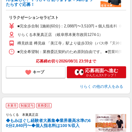
ー
たらすぐ応募！
る
リラクゼーションセラピスト
入
た
■完全歩合制 1施術(60分)：2,088円〜3,510円＋個人指名料 ※
主
りらくる本巣真正店 （岐阜県本巣市政田1274-1）
躍
額
樽見鉄道 樽見線 「美江寺」駅より徒歩33分（バス停『天神前住宅
間
ス
■完全希望制：業務委託契約のため原則自由です。 ■営業時間帯（9
K.
応募締め切り2026/08/31 23:59まで
応募画面へ進む
キープ
かんたん3ステップ！
りらく
の他の求人をみる
◆
本巣市
制服貸与
業務委託
円
りらくる 本巣真正店
◆もみほぐし経験者大募集◆業界最高水準の6
0分2,840円〜◆個人指名料は100％収入