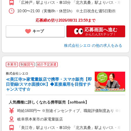
「広神戸」駅よりバス・車10分 「北方真桑」駅よりバス・車10分
10:00〜21:00（実働8h・休憩1h） ※土日祝含む週5日勤務
応募締め切り2026/08/31 23:59まで
応募画面へ進む
キープ
かんたん3ステップ！
株式会社シエロ
の他の求人をみる
★
本巣市
制服貸与
紹介予定派遣
♪
株式会社シエロ
≪美江寺≫家電量販店で携帯・スマホ販売【即
日登録/スマホ面接OK】◆直接雇用を目指すチ
ャンスです☆
い
即
人気機種に詳しくなれる携帯販売【softbank】
躍
ー
時給1600円〜 ※別途インセンティブ、職能評価制度あり ※残業代
自
岐阜県本巣市の家電量販店
ど
「美江寺」駅よりバス・車10分 「北方真桑」駅よりバス・車15分