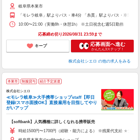
通
岐阜県本巣市
あ
「モレラ岐阜」駅よりバス・車4分 「糸貫」駅よりバス・車5分
10:00〜21:00（実働8h・休憩1h） ※土日祝含む週5日勤務
応募締め切り2026/08/31 23:59まで
応募画面へ進む
キープ
かんたん3ステップ！
株式会社シエロ
の他の求人をみる
★
本巣市
制服貸与
紹介予定派遣
♪
株式会社シエロ
≪モレラ岐阜≫大手携帯ショップstaff【即日
登録/スマホ面接OK】直接雇用を目指してやり
がいアップ
い
即
【softbank】人気機種に詳しくなれる携帯販売
躍
ー
時給1500円〜1700円（経験・能力による） ※残業代支給 ★交通
自
岐阜県本巣市のsoftbankショップ