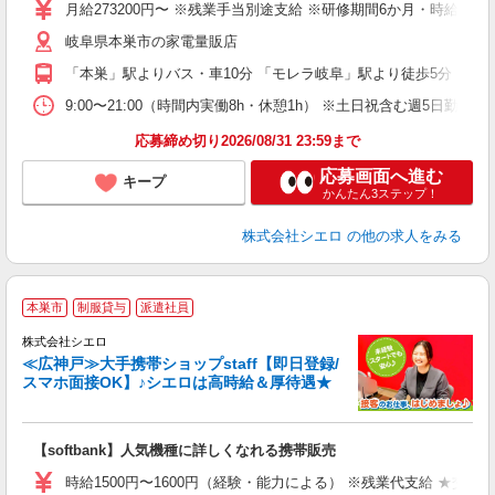
月給273200円〜 ※残業手当別途支給 ※研修期間6か月・時給15
あ
岐阜県本巣市の家電量販店
通
役
「本巣」駅よりバス・車10分 「モレラ岐阜」駅より徒歩5分
9:00〜21:00（時間内実働8h・休憩1h） ※土日祝含む週5日勤務
応募締め切り2026/08/31 23:59まで
応募画面へ進む
キープ
かんたん3ステップ！
株式会社シエロ
の他の求人をみる
★
本巣市
制服貸与
派遣社員
♪
株式会社シエロ
≪広神戸≫大手携帯ショップstaff【即日登録/
スマホ面接OK】♪シエロは高時給＆厚待遇★
い
即
【softbank】人気機種に詳しくなれる携帯販売
躍
ー
時給1500円〜1600円（経験・能力による） ※残業代支給 ★交通