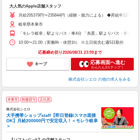
即
大人気のApple店舗スタッフ
あ
月給205379円〜235844円（経験・能力による） ◆昇給年
通
岐阜県本巣市
あ
「モレラ岐阜」駅よりバス・車4分 「糸貫」駅よりバス・車5分
10:00〜21:00（実働8h・休憩1h） ※土日祝含む週5日勤務
応募締め切り2026/08/31 23:59まで
応募画面へ進む
キープ
かんたん3ステップ！
株式会社シエロ
の他の求人をみる
★
本巣市
制服貸与
正社員
♪
株式会社シエロ
大手携帯ショップstaff【即日登録/スマホ面接
OK】月給200000円で安定収入！＜モレラ岐阜
＞
務
即
【ソフトバンク】の店舗スタッフ