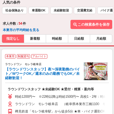
人気の条件
社会保険あり
車通勤OK
未経験歓迎
交通費支給
バイク通
求人件数 :
54
件
この検索条件を保存
本巣市の平均時給を見る
指定なし
新着順
時給順
日給順
月給順
本巣市
制服貸与
アルバイト
ラウンドワン モレラ岐阜店
【ラウンドワンスタッフ】夜〜深夜勤務のバイ
ト／WワークOK／週末のみの勤務でもOK／未
で
経験歓迎！
ア
ラウンドワンスタッフ ★未経験OK ★受付・精算・案内等
大
駅
時給1200円〜 ※22時以降は時給1500円〜 高校1・2年：時給110
ラウンドワン モレラ岐阜店 （岐阜県本巣市三橋1100 モレラ
樽見鉄道「モレラ岐阜駅」から徒歩5分 ★車・バイク通勤OK