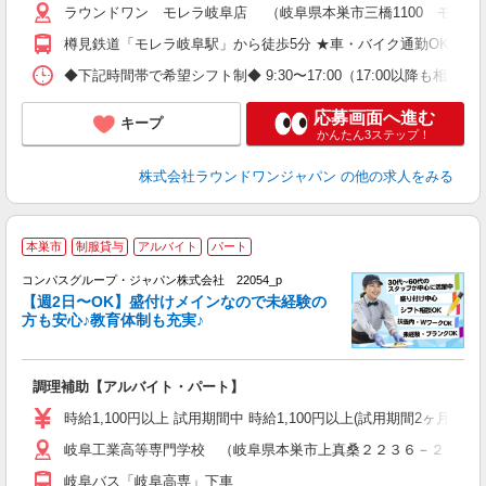
ラウンドワン モレラ岐阜店 （岐阜県本巣市三橋1100 モレラ
樽見鉄道「モレラ岐阜駅」から徒歩5分 ★車・バイク通勤OK
◆下記時間帯で希望シフト制◆ 9:30〜17:00（17:00以降も
応募画面へ進む
キープ
かんたん3ステップ！
株式会社ラウンドワンジャパン
の他の求人をみる
本巣市
制服貸与
アルバイト
パート
コンパスグループ・ジャパン株式会社 22054_p
く
【週2日〜OK】盛付けメインなので未経験の
方も安心♪教育体制も充実♪
大
調理補助【アルバイト・パート】
入
歓
時給1,100円以上 試用期間中 時給1,100円以上(試用期間2ヶ月) 5:
～
岐阜工業高等専門学校 （岐阜県本巣市上真桑２２３６－２）
用
K
岐阜バス「岐阜高専」下車