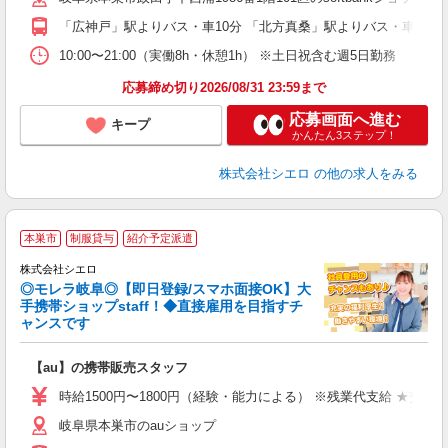
ど
「広神戸」駅よりバス・車10分 「北方真桑」駅よりバス・車10分
10:00〜21:00（実働8h・休憩1h） ※土日祝含む週5日勤務
応募締め切り2026/08/31 23:59まで
応募画面へ進む
キープ
かんたん3ステップ！
株式会社シエロ
の他の求人をみる
★
本巣市
制服貸与
紹介予定派遣
♪
株式会社シエロ
◎モレラ岐阜◎【即日登録/スマホ面接OK】大
手携帯ショップstaff！◆直接雇用を目指すチ
ャンスです
理
【au】の携帯販売スタッフ
即
躍
時給1500円〜1800円（経験・能力による） ※残業代支給 ★交通
ー
岐阜県本巣市のauショップ
自