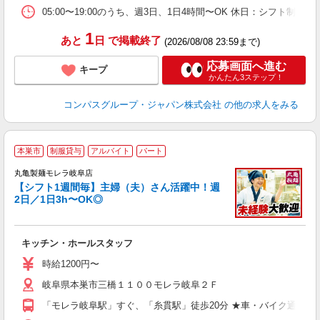
イ
05:00〜19:00のうち、週3日、1日4時間〜OK 休日：シフト
1
あと
日
で掲載終了
(2026/08/08 23:59まで)
応募画面へ進む
キープ
かんたん3ステップ！
コンパスグループ・ジャパン株式会社
の他の求人をみる
本巣市
制服貸与
アルバイト
パート
丸亀製麺モレラ岐阜店
【シフト1週間毎】主婦（夫）さん活躍中！週
2日／1日3h〜OK◎
ル
キッチン・ホールスタッフ
入
者
時給1200円〜
不
岐阜県本巣市三橋１１００モレラ岐阜２Ｆ
中
り
「モレラ岐阜駅」すぐ、「糸貫駅」徒歩20分 ★車・バイク通勤O
短