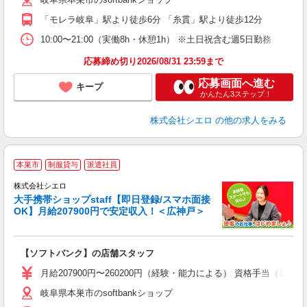
ど
「モレラ岐阜」駅より徒歩6分 「糸貫」駅より徒歩12分
10:00〜21:00（実働8h・休憩1h） ※土日祝含む週5日勤務
応募締め切り2026/08/31 23:59まで
応募画面へ進む
キープ
かんたん3ステップ！
株式会社シエロ
の他の求人をみる
★
本巣市
制服貸与
派遣社員
♪
株式会社シエロ
大手携帯ショップstaff【即日登録/スマホ面接
OK】月給207900円で安定収入！＜広神戸＞
務
即
【ソフトバンク】の店舗スタッフ
あ
月給207900円〜260200円（経験・能力による） 資格手当（1
通
岐阜県本巣市のsoftbankショップ
あ