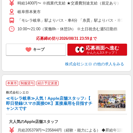
あ
時給1400円〜 ※残業代支給 ★交通費別途支給（規定あり） ゜+゜
K
岐阜県本巣市
貸
「モレラ岐阜」駅よりバス・車4分 「糸貫」駅よりバス・車5分
10:00〜21:00（実働8h・休憩1h） ※土日祝含む週5日勤務
応募締め切り2026/08/31 23:59まで
応募画面へ進む
キープ
かんたん3ステップ！
株式会社シエロ
の他の求人をみる
★
本巣市
制服貸与
紹介予定派遣
♪
株式会社シエロ
≪モレラ岐阜≫人気！Apple店舗スタッフ♪【
即日登録/スマホ面接OK】直接雇用を目指すチ
ャンスです
い
即
大人気のApple店舗スタッフ
あ
月給205379円〜235844円（経験・能力による） ◆昇給年