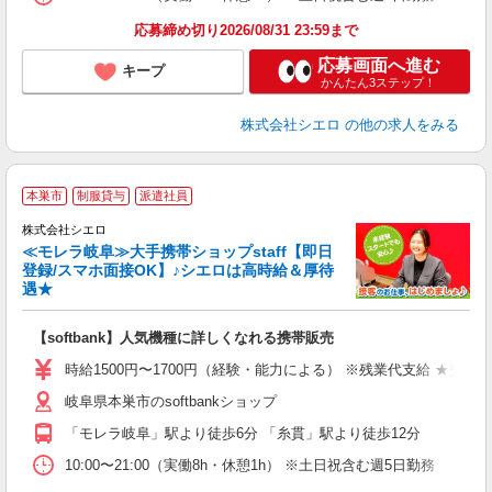
応募締め切り2026/08/31 23:59まで
応募画面へ進む
キープ
かんたん3ステップ！
株式会社シエロ
の他の求人をみる
★
本巣市
制服貸与
派遣社員
♪
株式会社シエロ
≪モレラ岐阜≫大手携帯ショップstaff【即日
登録/スマホ面接OK】♪シエロは高時給＆厚待
遇★
い
即
【softbank】人気機種に詳しくなれる携帯販売
躍
ー
時給1500円〜1700円（経験・能力による） ※残業代支給 ★交通
自
岐阜県本巣市のsoftbankショップ
ど
「モレラ岐阜」駅より徒歩6分 「糸貫」駅より徒歩12分
10:00〜21:00（実働8h・休憩1h） ※土日祝含む週5日勤務