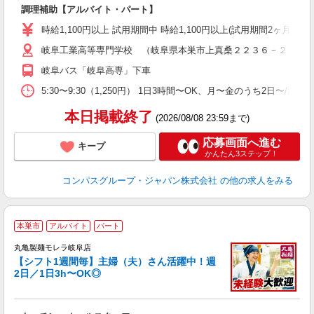
大
調理補助【アルバイト・パート】
入
歓
時給1,100円以上 試用期間中 時給1,100円以上(試用期間2ヶ月) 5:
～
岐阜工業高等専門学校 （岐阜県本巣市上真桑２２３６－２）
用
K
岐阜バス「岐阜高専」下車
朝
業
5:30〜9:30（1,250円） 1日3時間〜OK、月〜金のうち2日〜/
本日掲載終了
(2026/08/08 23:59まで)
応募画面へ進む
キープ
かんたん3ステップ！
コンパスグループ・ジャパン株式会社
の他の求人をみる
本巣市
アルバイト
パート
丸亀製麺モレラ岐阜店
【シフト1週間毎】主婦（夫）さん活躍中！週
2日／1日3h〜OK◎
ル