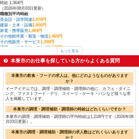
時給 1,364円
（2026年08月03日更新）
職種別平均時給
英会話・語学関連
2,070円
建築・土木・設備
2,000円
家電・携帯販売
1,484円
その他軽作業・製造・物流
1,465円
その他販売・サービス
1,350円
清掃・ハウスクリーニング
1,338円
もっと見る
雑貨・コスメ販売
1,310円
入出庫・商品管理・検品・検査
1,301円
本巣市のお仕事を探している方からよくある質問
食品製造・加工
1,300円
保育スタッフ・ベビーシッター・学童保育
1,300円
本巣市の他の職種の平均時給を見る
本巣市の飲食・フードの求人は、他にどのようなものがあります
か？
イーアイデムでは、調理・調理補助・調理師の他に、カフェ・ダイニ
ング、ファストフード・デリ、スイーツ・ケーキ・パンなど様々な求
人を掲載しています。
本巣市の調理・調理補助・調理師の時給はどれくらいですか？
本巣市の調理・調理補助・調理師の平均時給は1,218円です（2026年08
月03日更新）。
本巣市の調理・調理補助・調理師の求人数はどれくらいあります
か？