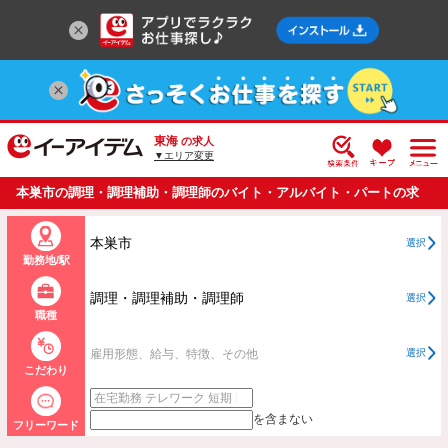
東海
の求人
▼エリア変更
本巣市の調理・調理補助・調理師のバイト・アルバイト・パートの求
人情報一覧
本巣市
選択
勤務地/駅
調理・調理補助・調理師
選択
職種
雇用形態、給与、特徴、その他
選択
こだわり
を含まない
フリーワード