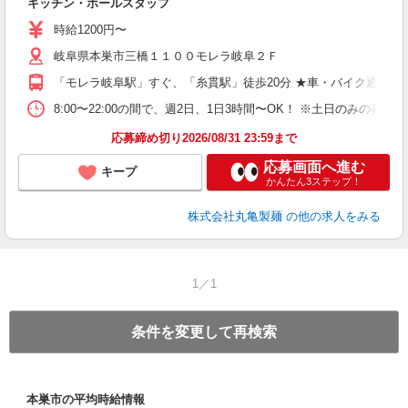
キッチン・ホールスタッフ
入
者
時給1200円〜
不
岐阜県本巣市三橋１１００モレラ岐阜２Ｆ
中
り
「モレラ岐阜駅」すぐ、「糸貫駅」徒歩20分 ★車・バイク通勤O
短
祝
8:00〜22:00の間で、週2日、1日3時間〜OK！ ※土日のみ
上
応募締め切り2026/08/31 23:59まで
応募画面へ進む
キープ
かんたん3ステップ！
株式会社丸亀製麺
の他の求人をみる
1／1
条件を変更して再検索
本巣市の平均時給情報