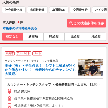
人気の条件
社会保険あり
未経験歓迎
車通勤OK
交通費支給
バイク通
求人件数 :
4
件
この検索条件を保存
本巣市の平均時給を見る
指定なし
新着順
時給順
日給順
月給順
本巣市
アルバイト
パート
ケンタッキーフライドチキン モレラ岐阜店
主婦（夫）・学生必見！ シフトに融通が利く
から働きやすい！ 未経験からのチャレンジも
大歓迎♪
見
カウンター・キッチンスタッフ ＜優先募集日時＞土日祝 11:00〜17:0
未
ダ
時給1070円
昇
岐阜県本巣市三橋字糸貫川通1100番地1他
上
か
樽見鉄道「モレラ岐阜駅」よりすぐ