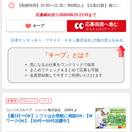
【勤務時間】10:00〜21:30／3時間以上 【出勤日数】週2日
応募締め切り2026/08/19 23:59まで
応募画面へ進む
キープ
かんたん3ステップ！
日本ケンタッキー・フライド・チキン株式会社
の他の求人をみる
「キープ」とは？
気になるお仕事をワンクリックで保存
まとめてチェック＆まとめて応募も可能
会員登録無しで今すぐご利用いただけます
本巣市
アルバイト
パート
コンパスグループ・ジャパン株式会社 22054_p
く
【週3日〜OK】シフトはお気軽に相談OK♪【W
ワークOK】【30代〜50代活躍中】