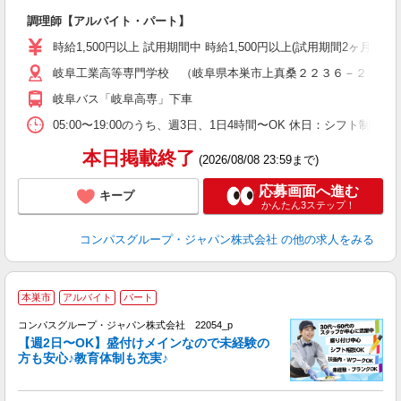
大
調理師【アルバイト・パート】
入
歓
時給1,500円以上 試用期間中 時給1,500円以上(試用期間2ヶ月
～
岐阜工業高等専門学校 （岐阜県本巣市上真桑２２３６－２）
用
O
岐阜バス「岐阜高専」下車
の
イ
05:00〜19:00のうち、週3日、1日4時間〜OK 休日：シフト
本日掲載終了
(2026/08/08 23:59まで)
応募画面へ進む
キープ
かんたん3ステップ！
コンパスグループ・ジャパン株式会社
の他の求人をみる
本巣市
アルバイト
パート
コンパスグループ・ジャパン株式会社 22054_p
く
【週2日〜OK】盛付けメインなので未経験の
方も安心♪教育体制も充実♪