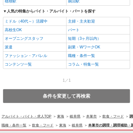
穂積駅
鵜沼駅
人気の特集からバイト・アルバイト・パートを探す
ミドル（40代～）活躍中
主婦・主夫歓迎
高校生OK
パート
オープニングスタッフ
短期（3ヶ月以内）
派遣
副業・WワークOK
ファッション・アパレル
職種・条件一覧
コンテンツ一覧
コラム・特集一覧
1／1
条件を変更して再検索
アルバイト・バイト・求人TOP
東海
岐阜県
本巣市
飲食・フード
調
職種・条件一覧
飲食・フード
東海
岐阜県
本巣市の調理・調理補助・