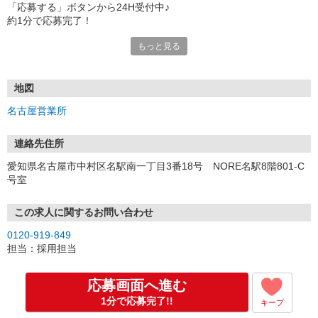
「応募する」ボタンから24H受付中♪
約1分で応募完了！
もっと見る
■電話応募の場合
電話応募も歓迎！（受付:10:00〜20:00）
土日祝も受付中♪
地図
【選考フロー】
名古屋営業所
①応募から3営業日を目安に、メールorお電話でご連絡します。
②面接日時を決定！「0120」から始まる電話番号からご連絡します
★スマホでWEB面接（LINEなど）・出張面接・事務所面接と選べま
連絡先住所
す
愛知県名古屋市中村区名駅南一丁目3番18号 NORE名駅8階801-C
③面接実施（履歴書不要）
号室
④勤務開始（スタート日は応相談）
※ご希望があれば、職場見学の調整もOKです！
この求人に関するお問い合わせ
お気軽にご応募ください♪
0120-919-849
担当：採用担当
応募画面へ進む
1分で応募完了!!
キープ