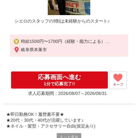
シエロのスタッフの9割は未経験からのスタート♪
時給1500円〜1700円（経験・能力による）
※残業代支給
岐阜県本巣市
★交通費別途支給（規定あり）
゜+゜・。○。・゜+゜・。○。・゜+゜
入社祝い金10万円支給(規定有)
応募画面へ進む
お友達を紹介頂くと,
1分で応募完了!!
キープ
インセンティブ支給(規定有)
求人応募期間：2026/08/07～2026/08/31
★月2回払い・週払い可能（規程有）★
゜・。○。・゜+゜・。○。・゜+゜
★即日勤務OK！履歴書不要★
★20代・30代・40代が活躍しています♪
★ネイル・髪型・アクセサリー自由(規定あり)
もっと見る
各キャリアの新機種が特別価格で購入OK！！