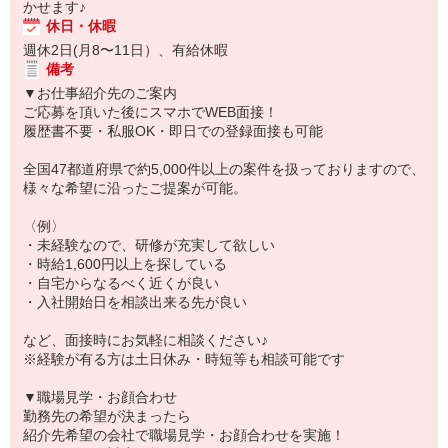
かせます♪
休日・休暇
週休2日(月8〜11日）、有給休暇
備考
▼お仕事紹介先のご案内
ご応募を頂いた後にスマホでWEB面接！
履歴書不要・私服OK・即日での登録面接も可能
全国47都道府県で約5,000件以上の案件を扱っておりますので、
様々な希望に沿ったご提案が可能。
〈例〉
・未経験なので、研修が充実して欲しい
・時給1,600円以上を探している
・自宅からなるべく近くが良い
・入社開始日を相談出来る先が良い
など、面接時にお気軽に相談ください♪
※経験が有る方は土日休み・時短等も相談可能です
▼職場見学・お顔合わせ
勤務先の希望が決まったら
紹介先希望の会社で職場見学・お顔合わせを実施！