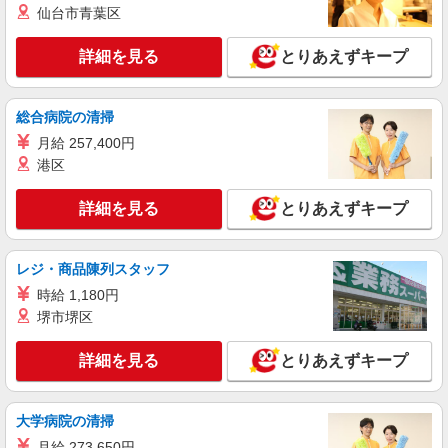
仙台市青葉区
【softbank】
時給1600円〜 ※別途インセンティブ、職能評
詳細を見る
価制度あり ※残業代支給 ★交通費別途支給（規定
とりあえずキープ
あり） ゜+゜・。○。・゜+゜・。○。・゜+゜ 入
岐阜県本巣市の家電量販店
社祝い金10万円支給(規定有) お友達を紹介頂くと,
インセンティブ支給(規定有) ★月2回払い・週払い
総合病院の清掃
詳細を見る
キープ
可能（規程有）★ ゜・。○。・゜+゜・。○。・゜
月給 257,400円
+゜
港区
紹介予定派遣
株式会社シエロ
詳細を見る
とりあえずキープ
【ソフトバンク】の店舗スタッフ
月給207900円〜260200円（経験・能力によ
る） 資格手当（1〜6万円）賞与年2回（6月・12
レジ・商品陳列スタッフ
月・実績最高5.4カ月分） 未経験から入社半年で
岐阜県本巣市のsoftbankショップ
年収400万円以上への昇給実績あり ※残業代支給
時給 1,180円
★交通費別途支給（規定あり） ゜+゜・。○。・゜
堺市堺区
詳細を見る
キープ
+゜・。○。・゜+゜ 入社祝い金10万円支給(規定
有) お友達を紹介頂くと, インセンティブ支給(規定
詳細を見る
とりあえずキープ
有) ゜・。○。・゜+゜・。○。・゜+゜
紹介予定派遣
株式会社シエロ
大人気のApple店舗スタッフ
大学病院の清掃
月給205379円〜235844円（経験・能力によ
月給 273,650円