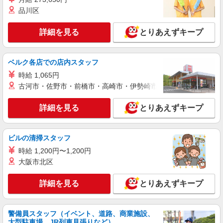
る） ◆昇給年1回、賞与年2回◆退職金制度◆各種
品川区
社会保険◆社員会◆従業員割引◆確定拠出年金制
岐阜県本巣市
度◆誕生日ギフト制度◆懇親会（会社負担）◆ベ
詳細を見る
ネフィットステーション（外部福利厚生サービ
とりあえずキープ
詳細を見る
キープ
ス）◆自社の健康保険組合（低保険料率、無料予
防接種、各種保健活動） ※残業代支給 ★交通費全
額支給 ゜+゜・。○。・゜+゜・。○。・゜+゜ 入
ベルク各店での店内スタッフ
派遣社員
社祝い金10万円支給(規定有) お友達を紹介頂くと,
株式会社シエロ
時給 1,065円
インセンティブ支給(規定有) ゜・。○。・゜
【docomo】人気機種に詳しくなれる携帯販売
+゜・。○。・゜+゜
古河市・佐野市・前橋市・高崎市・伊勢崎市・太田市・館林市・
時給1450円〜 ※残業代支給 ★交通費別途支給
（規定あり） ゜+゜・。○。・゜+゜・。○。・゜
詳細を見る
とりあえずキープ
+゜ 入社祝い金10万円支給(規定有) お友達を紹介
岐阜県本巣市のdocomoショップ
頂くと, インセンティブ支給(規定有) ★月2回払
い・週払い可能（規程有）★ ゜・。○。・゜
ビルの清掃スタッフ
詳細を見る
キープ
+゜・。○。・゜+゜
時給 1,200円〜1,200円
大阪市北区
派遣社員
株式会社シエロ
詳細を見る
とりあえずキープ
大人気のApple店舗スタッフ
時給1400円〜 ※残業代支給 ★交通費別途支給
（規定あり） ゜+゜・。○。・゜+゜・。○。・゜
警備員スタッフ（イベント、道路、商業施設、
+゜ 入社祝い金10万円支給(規定有) お友達を紹介
岐阜県本巣市
大型駐車場、JR列車見張りなど）
頂くと, インセンティブ支給(規定有) ★月2回払