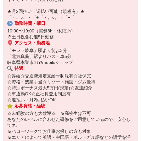
自宅に居ながらスマホでカンタン面接OK！
オンライン面談なのでスピード対応。
★月2回払い・週払い可能（規程有）★
即日登録もOK♪
゜・。○。・゜+゜・。○。・゜+゜
勤務時間・曜日
気になった方はお気軽にご相談ください！
10:00〜19:00（実働8h・休憩1h）
※土日祝含む週5日勤務
アクセス・勤務地
「モレラ岐阜」駅より徒歩3分
「北方真桑」駅よりバス・車5分
岐阜県本巣市のY!mobileショップ
待遇
☆昇給☆交通費規定支給☆制服有☆社保完
☆資格・残業手当☆リゾート施設・ジム優待
☆特別ボーナス最大5万円(規定)☆友達紹介
☆車通勤OK☆正社員登用制度有
☆週払い・月2回払いOK
応募資格・経験
☆未経験の方も大歓迎☆ ※高校生は不可
あなたのレベルに合わせた研修をご用意しているので、安心し
てネ♪
※ハローワークでお仕事お探しの方も対象
※エリアによって英語・中国語・ポルトガル語などの語学を活