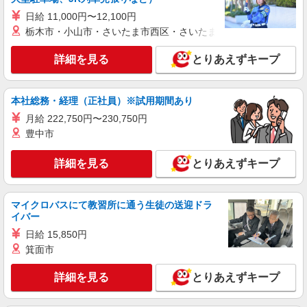
い・週払い可能（規程有）★ ゜・。○。・゜
日給 11,000円〜12,100円
詳細を見る
キープ
+゜・。○。・゜+゜
栃木市・小山市・さいたま市西区・さいたま市岩槻区・久喜市・
派遣社員
詳細を見る
とりあえずキープ
株式会社シエロ
携帯販売スタッフ【au】
本社総務・経理（正社員）※試用期間あり
月給273200円〜 ※残業手当別途支給 ※研修期
間6か月・時給1550円〜 ★交通費別途支給（規定
月給 222,750円〜230,750円
あり） ゜+゜・。○。・゜+゜・。○。・゜+゜ 入
岐阜県本巣市の家電量販店
豊中市
社祝い金10万円支給(規定有) お友達を紹介頂くと,
インセンティブ支給(規定有) ゜・。○。・゜
詳細を見る
キープ
+゜・。○。・゜+゜
詳細を見る
とりあえずキープ
紹介予定派遣
マイクロバスにて教習所に通う生徒の送迎ドラ
株式会社シエロ
イバー
【ワイモバイル】の店舗スタッフ
日給 15,850円
時給1500円〜1700円（経験・能力による） ※
箕面市
残業代支給 ★交通費別途支給（規定あり） ゜
+゜・。○。・゜+゜・。○。・゜+゜ 入社祝い金10
岐阜県本巣市のY!mobileショップ
万円支給(規定有) お友達を紹介頂くと, インセンテ
詳細を見る
とりあえずキープ
ィブ支給(規定有) ★月2回払い・週払い可能（規程
詳細を見る
キープ
有）★ ゜・。○。・゜+゜・。○。・゜+゜