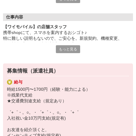
自分だけじゃなくって、
家族や友人にも適用されます！
仕事内容
さらに！各種リゾート施設やスポーツジムなどが
【ワイモバイル】の店舗スタッフ
特別割引価格でご利用可能☆
携帯shopにて、スマホを案内するおシゴト♪
お得に過ごしたいあなたの味方です♪
特に難しい説明もないので、ご安心を。新規契約、機種変更、
各種料金プランのご相談対応・ご提案などをお願いします。
【選べるお仕事いろいろ】
もっと見る
￣￣￣￣￣￣￣￣￣￣￣
初めての方でも安心♪
▼オフィスワーク
あなた専属のコーディネーターが親切・丁寧にフォローするので、
事務、経理、データ入力、コールセンター、受付
満足度◎
▼工場・製造・軽作業系
募集情報（派遣社員）
機械/食品製造・梱包・仕分け・加工・組立・検査
■携帯やインターネット販売業務
▼美容系
給与
docomo(ドコモ)/au(エーユー)・KDDI/softbank(ソフトバンク)など
眉毛サロンのアイブロウ・ネイリスト・エステ
時給1500円〜1700円（経験・能力による）
の大手キャリアから
▼営業・販売
※残業代支給
ワイモバイル(Y!mobille)、楽天モバイル、UQなど格安スマホまで幅
法人営業・アパレル販売・個別指導塾・人材紹介
★交通費別途支給（規定あり）
広く紹介可能♪
▼人気案件も多数♪
人気のApple（アップル）店舗もございます！
短期・期間限定・オープニング・官公庁案件
゜+゜・。○。・゜+゜・。○。・゜+゜
上場/優良/大手企業など
入社祝い金10万円支給(規定有)
【スマホ面接実施中】
お友達を紹介頂くと,
￣￣￣￣￣￣￣￣￣
インセンティブ支給(規定有)