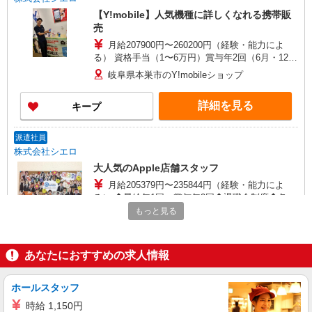
【Y!mobile】人気機種に詳しくなれる携帯販
売
月給207900円〜260200円（経験・能力によ
る） 資格手当（1〜6万円）賞与年2回（6月・12
月・実績最高5.4カ月分） 未経験から入社半年で
岐阜県本巣市のY!mobileショップ
年収400万円以上への昇給実績あり ※残業代支給
★交通費別途支給（規定あり） ゜+゜・。○。・゜
詳細を見る
キープ
+゜・。○。・゜+゜ 入社祝い金10万円支給(規定
有) お友達を紹介頂くと, インセンティブ支給(規定
有) ゜・。○。・゜+゜・。○。・゜+゜
派遣社員
株式会社シエロ
大人気のApple店舗スタッフ
月給205379円〜235844円（経験・能力によ
る） ◆昇給年1回、賞与年2回◆退職金制度◆各種
社会保険◆社員会◆従業員割引◆確定拠出年金制
もっと見る
岐阜県本巣市
度◆誕生日ギフト制度◆懇親会（会社負担）◆ベ
ネフィットステーション（外部福利厚生サービ
詳細を見る
キープ
ス）◆自社の健康保険組合（低保険料率、無料予
あなたにおすすめの求人情報
防接種、各種保健活動） ※残業代支給 ★交通費全
額支給 ゜+゜・。○。・゜+゜・。○。・゜+゜ 入
紹介予定派遣
社祝い金10万円支給(規定有) お友達を紹介頂くと,
ホールスタッフ
株式会社シエロ
インセンティブ支給(規定有) ゜・。○。・゜
時給 1,150円
人気機種に詳しくなれる携帯販売
+゜・。○。・゜+゜