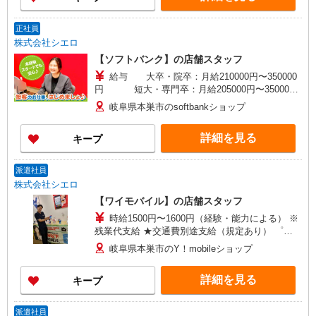
正社員
株式会社シエロ
【ソフトバンク】の店舗スタッフ
給与 大卒・院卒：月給210000円〜350000
円 短大・専門卒：月給205000円〜350000
円 高卒：月給200000円〜350000
岐阜県本巣市のsoftbankショップ
円 ※別途支給（時間外手当、地域手当、役割手
当、資格手当） ※個人実績に応じて報奨金・イン
詳細を見る
キープ
センティブあり ※経験・能力・年齢を考慮して金
額を決定致します。 ＜補足事項＞ ・資格手当・役
割手当・地域手当（規定に応じて支給） ★交通費
派遣社員
別途支給（規定あり） ゜+゜・。○。・゜+゜ 入社
株式会社シエロ
祝い金10万円支給(規定有) お友達を紹介頂くと, イ
【ワイモバイル】の店舗スタッフ
ンセンティブ支給(規定有) ゜・。○。・゜+゜・。
時給1500円〜1600円（経験・能力による） ※
残業代支給 ★交通費別途支給（規定あり） ゜
+゜・。○。・゜+゜・。○。・゜+゜ 入社祝い金10
岐阜県本巣市のY！mobileショップ
万円支給(規定有) お友達を紹介頂くと, インセンテ
ィブ支給(規定有) ★月2回払い・週払い可能（規程
詳細を見る
キープ
有）★ ゜・。○。・゜+゜・。○。・゜+゜
派遣社員