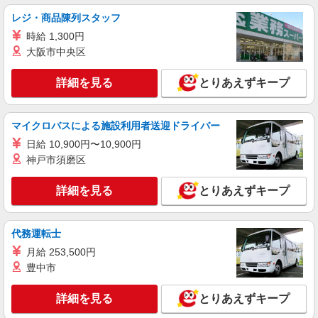
紹介予定派遣
レジ・商品陳列スタッフ
株式会社シエロ
【softbank】人気機種に詳しくなれる携帯販
時給 1,300円
売
大阪市中央区
時給1500円〜1600円（経験・能力による） ※
残業代支給 ★交通費別途支給（規定あり） ゜
詳細を見る
とりあえずキープ
+゜・。○。・゜+゜・。○。・゜+゜ 入社祝い金10
岐阜県本巣市政田字下西浦1986番1階101区の
万円支給(規定有) お友達を紹介頂くと, インセンテ
softbankショップ
ィブ支給(規定有) ★月2回払い・週払い可能（規程
マイクロバスによる施設利用者送迎ドライバー
有）★ ゜・。○。・゜+゜・。○。・゜+゜
詳細を見る
キープ
日給 10,900円〜10,900円
神戸市須磨区
派遣社員
株式会社シエロ
詳細を見る
とりあえずキープ
人気機種に詳しくなれる携帯販売
【softbank】
代務運転士
時給1600円〜 ※別途インセンティブ、職能評
価制度あり ※残業代支給 ★交通費別途支給（規定
月給 253,500円
あり） ゜+゜・。○。・゜+゜・。○。・゜+゜ 入
岐阜県本巣市の家電量販店
豊中市
社祝い金10万円支給(規定有) お友達を紹介頂くと,
インセンティブ支給(規定有) ★月2回払い・週払い
詳細を見る
キープ
詳細を見る
とりあえずキープ
可能（規程有）★ ゜・。○。・゜+゜・。○。・゜
+゜