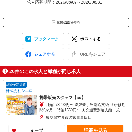
求人応募期間：2026/08/07～2026/08/31
閲覧履歴を見る
ブックマーク
ポストする
シェアする
URLをシェア
20
件のこの求人と職種が同じ求人
紹介予定派遣
株式会社シエロ
携帯販売スタッフ【au】
月給273200円〜 ※残業手当別途支給 ※研修期
間6か月・時給1550円〜 ★交通費別途支給（規定
あり） ゜+゜・。○。・゜+゜・。○。・゜+゜ 入
岐阜県本巣市の家電量販店
社祝い金10万円支給(規定有) お友達を紹介頂くと,
インセンティブ支給(規定有) ゜・。○。・゜
詳細を見る
キープ
+゜・。○。・゜+゜