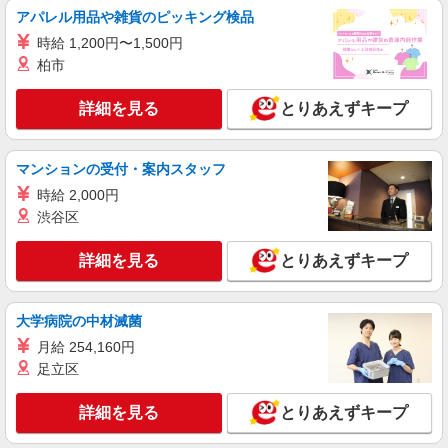
アパレル用品や雑貨のピッキング検品
派遣社員
時給 1,200円〜1,500円
株式会社シエロ
柏市
【softbank】人気機種に詳しくなれる携帯販
売
詳細を見る
とりあえずキープ
時給1500円〜1700円（経験・能力による） ※
残業代支給 ★交通費別途支給（規定あり） ゜
+゜・。○。・゜+゜・。○。・゜+゜ 入社祝い金10
岐阜県本巣市のsoftbankショップ
マンションの受付・案内スタッフ
万円支給(規定有) お友達を紹介頂くと, インセンテ
ィブ支給(規定有) ★月2回払い・週払い可能（規程
時給 2,000円
詳細を見る
キープ
有）★ ゜・。○。・゜+゜・。○。・゜+゜
渋谷区
紹介予定派遣
詳細を見る
とりあえずキープ
株式会社シエロ
【エーユー】の店舗スタッフ
大学病院の中材滅菌
時給1500円〜1800円（経験・能力による） ※
残業代支給 ★交通費別途支給（規定あり） ゜
月給 254,160円
+゜・。○。・゜+゜・。○。・゜+゜ 入社祝い金10
岐阜県本巣市のauショップ
足立区
万円支給(規定有) お友達を紹介頂くと, インセンテ
ィブ支給(規定有) ★月2回払い・週払い可能（規程
詳細を見る
キープ
有）★ ゜・。○。・゜+゜・。○。・゜+゜
詳細を見る
とりあえずキープ