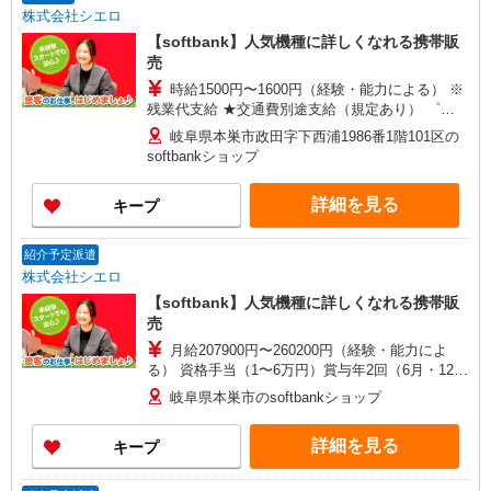
株式会社シエロ
【softbank】人気機種に詳しくなれる携帯販
売
時給1500円〜1600円（経験・能力による） ※
残業代支給 ★交通費別途支給（規定あり） ゜
+゜・。○。・゜+゜・。○。・゜+゜ 入社祝い金10
岐阜県本巣市政田字下西浦1986番1階101区の
万円支給(規定有) お友達を紹介頂くと, インセンテ
softbankショップ
ィブ支給(規定有) ★月2回払い・週払い可能（規程
有）★ ゜・。○。・゜+゜・。○。・゜+゜
詳細を見る
キープ
紹介予定派遣
株式会社シエロ
【softbank】人気機種に詳しくなれる携帯販
売
月給207900円〜260200円（経験・能力によ
る） 資格手当（1〜6万円）賞与年2回（6月・12
月・実績最高5.4カ月分） 未経験から入社半年で
岐阜県本巣市のsoftbankショップ
年収400万円以上への昇給実績あり ※残業代支給
★交通費別途支給（規定あり） ゜+゜・。○。・゜
詳細を見る
キープ
+゜・。○。・゜+゜ 入社祝い金10万円支給(規定
有) お友達を紹介頂くと, インセンティブ支給(規定
有) ゜・。○。・゜+゜・。○。・゜+゜