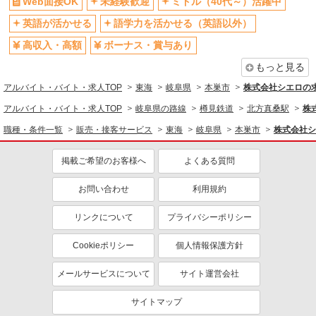
Web面接OK
未経験歓迎
ミドル（40代～）活躍中
社員登用あり
英語が活かせる
語学力を活かせる（英語以外）
高収入・高額
ボーナス・賞与あり
もっと見る
アルバイト・バイト・求人TOP
東海
岐阜県
本巣市
株式会社シエロの
アルバイト・バイト・求人TOP
岐阜県の路線
樽見鉄道
北方真桑駅
株
職種・条件一覧
販売・接客サービス
東海
岐阜県
本巣市
株式会社シ
掲載ご希望のお客様へ
よくある質問
お問い合わせ
利用規約
リンクについて
プライバシーポリシー
Cookieポリシー
個人情報保護方針
メールサービスについて
サイト運営会社
サイトマップ