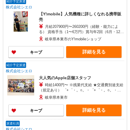
紹介予定派遣
株式会社シエロ
【Y!mobile】人気機種に詳しくなれる携帯販
売
月給207900円〜260200円（経験・能力によ
る） 資格手当（1〜6万円）賞与年2回（6月・12
月・実績最高5.4カ月分） 未経験から入社半年で
岐阜県本巣市のY!mobileショップ
年収400万円以上への昇給実績あり ※残業代支給
★交通費別途支給（規定あり） ゜+゜・。○。・゜
詳細を見る
キープ
+゜・。○。・゜+゜ 入社祝い金10万円支給(規定
有) お友達を紹介頂くと, インセンティブ支給(規定
有) ゜・。○。・゜+゜・。○。・゜+゜
紹介予定派遣
株式会社シエロ
大人気のApple店舗スタッフ
時給1400円〜 ※残業代支給 ★交通費別途支給
（規定あり） ゜+゜・。○。・゜+゜・。○。・゜
+゜ 入社祝い金10万円支給(規定有) お友達を紹介
岐阜県本巣市
頂くと, インセンティブ支給(規定有) ★月2回払
い・週払い可能（規程有）★ ゜・。○。・゜
詳細を見る
キープ
+゜・。○。・゜+゜
派遣社員
株式会社シエロ