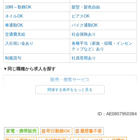
10時～勤務OK
髪型・髪色自由
ネイルOK
ピアスOK
車通勤OK
バイク通勤OK
交通費支給
社会保険あり
入社祝い金あり
各種手当（家族・役職・インセン
ティブなど）あり
制服貸与
社員登用あり
同じ職種から求人を探す
販売・接客サービス
家電・携帯販売
関連する条件をもっと見る
同じ特徴から求人を探す
未経験歓迎
ミドル（40代～）活躍中
ID：AE0807950384
英語が活かせる
ボーナス・賞与あり
日払い
車通勤OK
家電・携帯販売
即日勤務OK
履歴書不要
交通費支給
社会保険あり