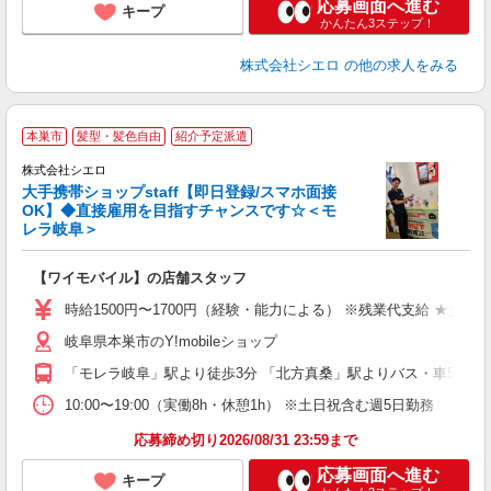
応募画面へ進む
キープ
かんたん3ステップ！
株式会社シエロ
の他の求人をみる
★
本巣市
髪型・髪色自由
紹介予定派遣
♪
株式会社シエロ
大手携帯ショップstaff【即日登録/スマホ面接
OK】◆直接雇用を目指すチャンスです☆＜モ
レラ岐阜＞
務
即
【ワイモバイル】の店舗スタッフ
躍
ー
時給1500円〜1700円（経験・能力による） ※残業代支給 ★交通
自
岐阜県本巣市のY!mobileショップ
ど
「モレラ岐阜」駅より徒歩3分 「北方真桑」駅よりバス・車5分
10:00〜19:00（実働8h・休憩1h） ※土日祝含む週5日勤務
応募締め切り2026/08/31 23:59まで
応募画面へ進む
キープ