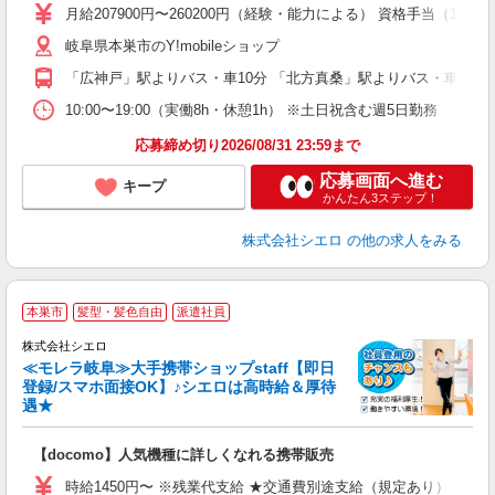
あ
月給207900円〜260200円（経験・能力による） 資格手当（1
通
岐阜県本巣市のY!mobileショップ
あ
「広神戸」駅よりバス・車10分 「北方真桑」駅よりバス・車10分
10:00〜19:00（実働8h・休憩1h） ※土日祝含む週5日勤務
応募締め切り2026/08/31 23:59まで
応募画面へ進む
キープ
かんたん3ステップ！
株式会社シエロ
の他の求人をみる
★
本巣市
髪型・髪色自由
派遣社員
♪
株式会社シエロ
≪モレラ岐阜≫大手携帯ショップstaff【即日
登録/スマホ面接OK】♪シエロは高時給＆厚待
遇★
い
即
【docomo】人気機種に詳しくなれる携帯販売
あ
時給1450円〜 ※残業代支給 ★交通費別途支給（規定あり） ゜+゜