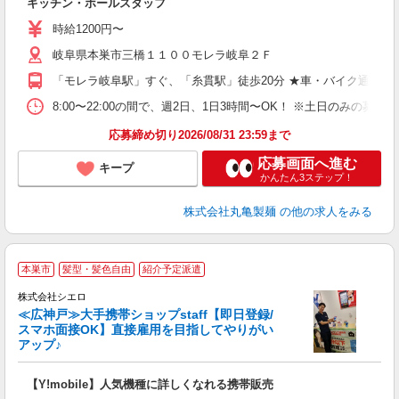
キッチン・ホールスタッフ
入
者
時給1200円〜
不
岐阜県本巣市三橋１１００モレラ岐阜２Ｆ
中
り
「モレラ岐阜駅」すぐ、「糸貫駅」徒歩20分 ★車・バイク通勤O
短
祝
8:00〜22:00の間で、週2日、1日3時間〜OK！ ※土日のみ
上
応募締め切り2026/08/31 23:59まで
応募画面へ進む
キープ
かんたん3ステップ！
株式会社丸亀製麺
の他の求人をみる
★
本巣市
髪型・髪色自由
紹介予定派遣
♪
株式会社シエロ
≪広神戸≫大手携帯ショップstaff【即日登録/
スマホ面接OK】直接雇用を目指してやりがい
アップ♪
い
即
【Y!mobile】人気機種に詳しくなれる携帯販売