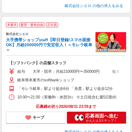
株式会社シエロ
の他の求人をみる
★
本巣市
髪型・髪色自由
正社員
♪
株式会社シエロ
大手携帯ショップstaff【即日登録/スマホ面接
OK】月給200000円で安定収入！＜モレラ岐阜
＞
務
即
【ソフトバンク】の店舗スタッフ
あ
給与 大卒・院卒：月給210000円〜350000円 短大・専門
通
岐阜県本巣市のsoftbankショップ
種
「モレラ岐阜」駅より徒歩6分 「糸貫」駅より徒歩12分
10:00〜21:00（実働8h・休憩1h） ※土日祝含む週5日勤務
応募締め切り2026/08/31 23:59まで
応募画面へ進む
キープ
かんたん3ステップ！
株式会社シエロ
の他の求人をみる