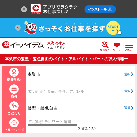
東海
の求人
▼エリア変更
本巣市の髪型・髪色自由のバイト・アルバイト・パートの求人情報一
覧
本巣市
選択
勤務地/駅
未設定
例）食品、事務、アパレル
選択
職種
髪型・髪色自由
選択
こだわり
を含まない
フリーワード