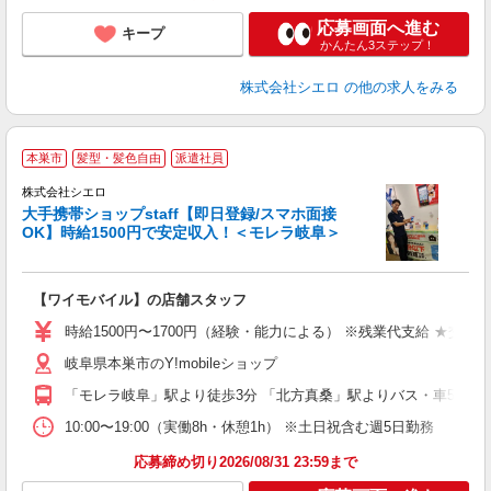
応募画面へ進む
キープ
かんたん3ステップ！
株式会社シエロ
の他の求人をみる
★
本巣市
髪型・髪色自由
派遣社員
♪
株式会社シエロ
大手携帯ショップstaff【即日登録/スマホ面接
OK】時給1500円で安定収入！＜モレラ岐阜＞
務
即
【ワイモバイル】の店舗スタッフ
躍
ー
時給1500円〜1700円（経験・能力による） ※残業代支給 ★交通
自
岐阜県本巣市のY!mobileショップ
ど
「モレラ岐阜」駅より徒歩3分 「北方真桑」駅よりバス・車5分
10:00〜19:00（実働8h・休憩1h） ※土日祝含む週5日勤務
応募締め切り2026/08/31 23:59まで