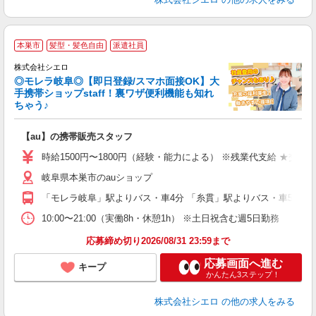
★
本巣市
髪型・髪色自由
派遣社員
♪
株式会社シエロ
◎モレラ岐阜◎【即日登録/スマホ面接OK】大
手携帯ショップstaff！裏ワザ便利機能も知れ
ちゃう♪
理
【au】の携帯販売スタッフ
即
躍
時給1500円〜1800円（経験・能力による） ※残業代支給 ★交通
ー
岐阜県本巣市のauショップ
自
「モレラ岐阜」駅よりバス・車4分 「糸貫」駅よりバス・車5分
ど
10:00〜21:00（実働8h・休憩1h） ※土日祝含む週5日勤務
応募締め切り2026/08/31 23:59まで
応募画面へ進む
キープ
かんたん3ステップ！
株式会社シエロ
の他の求人をみる