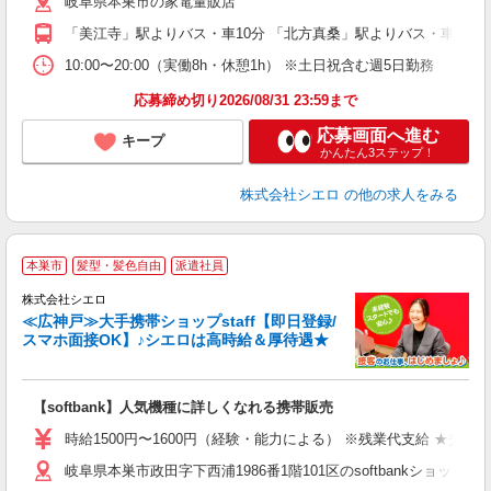
岐阜県本巣市の家電量販店
ど
「美江寺」駅よりバス・車10分 「北方真桑」駅よりバス・車15分
10:00〜20:00（実働8h・休憩1h） ※土日祝含む週5日勤務
応募締め切り2026/08/31 23:59まで
応募画面へ進む
キープ
かんたん3ステップ！
株式会社シエロ
の他の求人をみる
★
本巣市
髪型・髪色自由
派遣社員
♪
株式会社シエロ
≪広神戸≫大手携帯ショップstaff【即日登録/
スマホ面接OK】♪シエロは高時給＆厚待遇★
い
即
【softbank】人気機種に詳しくなれる携帯販売
躍
ー
時給1500円〜1600円（経験・能力による） ※残業代支給 ★交通
自
岐阜県本巣市政田字下西浦1986番1階101区のsoftbankショップ