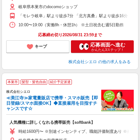
K
岐阜県本巣市のdocomoショップ
貸
「モレラ岐阜」駅より徒歩7分 「北方真桑」駅より徒歩16分
10:00〜19:00（実働8h・休憩1h） ※土日祝含む週5日勤務
応募締め切り2026/08/31 23:59まで
応募画面へ進む
キープ
かんたん3ステップ！
株式会社シエロ
の他の求人をみる
★
本巣市
髪型・髪色自由
紹介予定派遣
♪
株式会社シエロ
≪美江寺≫家電量販店で携帯・スマホ販売【即
日登録/スマホ面接OK】◆直接雇用を目指すチ
ャンスです☆
い
即
人気機種に詳しくなれる携帯販売【softbank】
躍
ー
時給1600円〜 ※別途インセンティブ、職能評価制度あり ※残業代
自