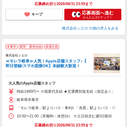
応募締め切り2026/08/31 23:59まで
応募画面へ進む
キープ
かんたん3ステップ！
株式会社シエロ
の他の求人をみる
★
本巣市
髪型・髪色自由
派遣社員
♪
株式会社シエロ
≪モレラ岐阜≫人気！Apple店舗スタッフ♪【
即日登録/スマホ面接OK】未経験大歓迎！
い
即
大人気のApple店舗スタッフ
あ
時給1400円〜 ※残業代支給 ★交通費別途支給（規定あり） ゜+゜
K
岐阜県本巣市
貸
「モレラ岐阜」駅よりバス・車4分 「糸貫」駅よりバス・車5分
10:00〜21:00（実働8h・休憩1h） ※土日祝含む週5日勤務
応募締め切り2026/08/31 23:59まで