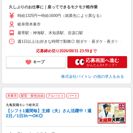
ロ
久しぶりのお仕事に｜座ってできるモクモク軽作業
即
活
時給1325円〜時給1600円（就業先により異なる）
（
岐阜県本巣市
短
K
最寄駅：神海駅、木知原駅、谷汲口駅
日
髪
週1日以上/お好きな時間で勤務◎ 朝ダケ・昼ダケ・夜ダケ・夜勤など、 ご自
応募締め切り2026/08/31 23:59まで
応募画面へ進む
キープ
かんたん3ステップ！
株式会社バイトレ
の他の求人をみる
本巣市
髪型・髪色自由
アルバイト
パート
丸亀製麺モレラ岐阜店
【シフト1週間毎】主婦（夫）さん活躍中！週
2日／1日3h〜OK◎
ル