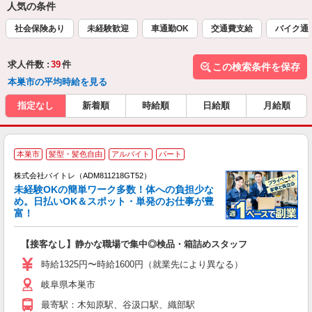
人気の条件
社会保険あり
未経験歓迎
車通勤OK
交通費支給
バイク通
求人件数 :
39
件
この検索条件を保存
本巣市の平均時給を見る
指定なし
新着順
時給順
日給順
月給順
本巣市
髪型・髪色自由
アルバイト
パート
株式会社バイトレ（ADM811218GT52）
未経験OKの簡単ワーク多数！体への負担少な
め。日払いOK＆スポット・単発のお仕事が豊
富！
ス
ロ
【接客なし】静かな職場で集中◎検品・箱詰めスタッフ
即
活
時給1325円〜時給1600円（就業先により異なる）
（
岐阜県本巣市
短
K
最寄駅：木知原駅、谷汲口駅、織部駅
日