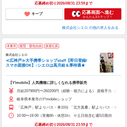
応募締め切り2026/08/31 23:59まで
応募画面へ進む
キープ
かんたん3ステップ！
株式会社シエロ
の他の求人をみる
★
本巣市
髪型・髪色自由
派遣社員
♪
株式会社シエロ
≪広神戸≫大手携帯ショップstaff【即日登録/
スマホ面接OK】♪シエロは高月給＆厚待遇★
い
即
【Y!mobile】人気機種に詳しくなれる携帯販売
あ
月給207900円〜260200円（経験・能力による） 資格手当（1
通
岐阜県本巣市のY!mobileショップ
あ
「広神戸」駅よりバス・車10分 「北方真桑」駅よりバス・車10分
10:00〜19:00（実働8h・休憩1h） ※土日祝含む週5日勤務
応募締め切り2026/08/31 23:59まで