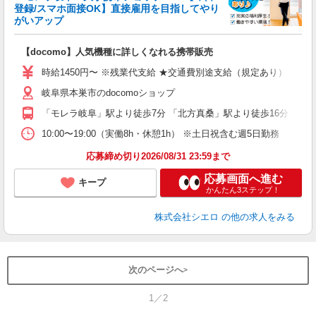
登録/スマホ面接OK】直接雇用を目指してやり
がいアップ
い
即
【docomo】人気機種に詳しくなれる携帯販売
あ
時給1450円〜 ※残業代支給 ★交通費別途支給（規定あり） ゜+゜
K
岐阜県本巣市のdocomoショップ
貸
「モレラ岐阜」駅より徒歩7分 「北方真桑」駅より徒歩16分
10:00〜19:00（実働8h・休憩1h） ※土日祝含む週5日勤務
応募締め切り2026/08/31 23:59まで
応募画面へ進む
キープ
かんたん3ステップ！
株式会社シエロ
の他の求人をみる
次のページへ
1／2