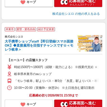
応募画面へ進む
キープ
かんたん3ステップ！
株式会社シエロ
の他の求人をみる
★
本巣市
髪型・髪色自由
紹介予定派遣
♪
株式会社シエロ
大手携帯ショップstaff【即日登録/スマホ面接
OK】◆直接雇用を目指すチャンスです☆＜モ
レラ岐阜＞
務
即
【エーユー】の店舗スタッフ
躍
ー
時給1500円〜1800円（経験・能力による） ※残業代支給 ★交通
自
岐阜県本巣市のauショップ
ど
「モレラ岐阜」駅よりバス・車5分 「糸貫」駅よりバス・車5分
10:00〜20:00（実働8h・休憩1h） ※土日祝含む週5日勤務
応募締め切り2026/08/31 23:59まで
応募画面へ進む
キープ
かんたん3ステップ！