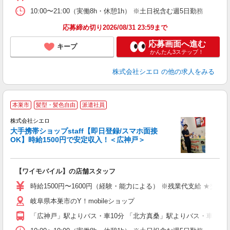
10:00〜21:00（実働8h・休憩1h） ※土日祝含む週5日勤務
応募締め切り2026/08/31 23:59まで
応募画面へ進む
キープ
かんたん3ステップ！
株式会社シエロ
の他の求人をみる
★
本巣市
髪型・髪色自由
派遣社員
♪
株式会社シエロ
大手携帯ショップstaff【即日登録/スマホ面接
OK】時給1500円で安定収入！＜広神戸＞
務
即
【ワイモバイル】の店舗スタッフ
躍
ー
時給1500円〜1600円（経験・能力による） ※残業代支給 ★交通
自
岐阜県本巣市のY！mobileショップ
ど
「広神戸」駅よりバス・車10分 「北方真桑」駅よりバス・車10分