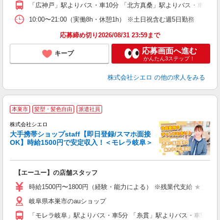
ど
「広神戸」駅よりバス・車10分 「北方真桑」駅よりバス・車10分
10:00〜21:00（実働8h・休憩1h） ※土日祝含む週5日勤務
応募締め切り2026/08/31 23:59まで
応募画面へ進む
キープ
かんたん3ステップ！
株式会社シエロ
の他の求人をみる
★
本巣市
髪型・髪色自由
派遣社員
♪
株式会社シエロ
大手携帯ショップstaff【即日登録/スマホ面接
OK】時給1500円で安定収入！＜モレラ岐阜＞
務
即
【エーユー】の店舗スタッフ
躍
ー
時給1500円〜1800円（経験・能力による） ※残業代支給 ★交通
自
岐阜県本巣市のauショップ
ど
「モレラ岐阜」駅よりバス・車5分 「糸貫」駅よりバス・車5分