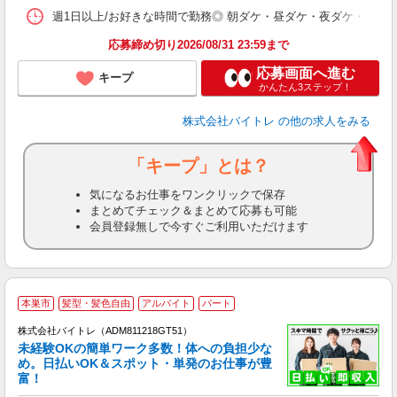
髪
週1日以上/お好きな時間で勤務◎ 朝ダケ・昼ダケ・夜ダケ・夜勤など、 ご自
応募締め切り2026/08/31 23:59まで
応募画面へ進む
キープ
かんたん3ステップ！
株式会社バイトレ
の他の求人をみる
「キープ」とは？
気になるお仕事をワンクリックで保存
まとめてチェック＆まとめて応募も可能
会員登録無しで今すぐご利用いただけます
本巣市
髪型・髪色自由
アルバイト
パート
株式会社バイトレ（ADM811218GT51）
未経験OKの簡単ワーク多数！体への負担少な
め。日払いOK＆スポット・単発のお仕事が豊
富！
ス