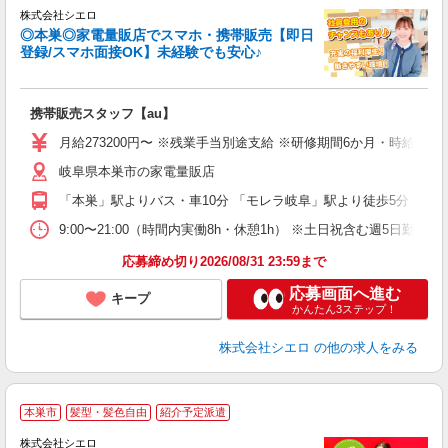
株式会社シエロ
◎本巣◎家電量販店でスマホ・携帯販売【即日
登録/スマホ面接OK】未経験でも安心♪
理
携帯販売スタッフ【au】
即
月給273200円〜 ※残業手当別途支給 ※研修期間6か月・時給15
あ
岐阜県本巣市の家電量販店
通
役
「本巣」駅よりバス・車10分 「モレラ岐阜」駅より徒歩5分
9:00〜21:00（時間内実働8h・休憩1h） ※土日祝含む週5日勤務
応募締め切り2026/08/31 23:59まで
応募画面へ進む
キープ
かんたん3ステップ！
株式会社シエロ
の他の求人をみる
★
本巣市
髪型・髪色自由
紹介予定派遣
♪
株式会社シエロ