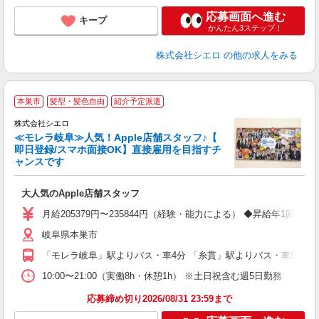
応募画面へ進む
キープ
かんたん3ステップ！
株式会社シエロ
の他の求人をみる
★
本巣市
髪型・髪色自由
紹介予定派遣
♪
株式会社シエロ
≪モレラ岐阜≫人気！Apple店舗スタッフ♪【
即日登録/スマホ面接OK】直接雇用を目指すチ
ャンスです
い
即
大人気のApple店舗スタッフ
あ
月給205379円〜235844円（経験・能力による） ◆昇給年
通
岐阜県本巣市
あ
「モレラ岐阜」駅よりバス・車4分 「糸貫」駅よりバス・車5分
10:00〜21:00（実働8h・休憩1h） ※土日祝含む週5日勤務
応募締め切り2026/08/31 23:59まで