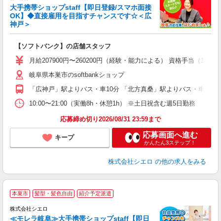
大手携帯ショップstaff【即日登録/スマホ面接
OK】◆直接雇用を目指すチャンスです☆＜広
神戸＞
務
即
【ソフトバンク】の店舗スタッフ
あ
月給207900円〜260200円（経験・能力による） 資格手当（1
通
岐阜県本巣市のsoftbankショップ
あ
「広神戸」駅よりバス・車10分 「北方真桑」駅よりバス・車10分
10:00〜21:00（実働8h・休憩1h） ※土日祝含む週5日勤務
応募締め切り2026/08/31 23:59まで
応募画面へ進む
キープ
かんたん3ステップ！
株式会社シエロ
の他の求人をみる
★
本巣市
髪型・髪色自由
紹介予定派遣
♪
株式会社シエロ
≪モレラ岐阜≫大手携帯ショップstaff【即日