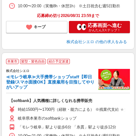
10:00〜20:00（実働8h・休憩1h） ※土日祝含む週5日勤務
応募締め切り2026/08/31 23:59まで
応募画面へ進む
キープ
かんたん3ステップ！
株式会社シエロ
の他の求人をみる
★
本巣市
髪型・髪色自由
紹介予定派遣
♪
株式会社シエロ
≪モレラ岐阜≫大手携帯ショップstaff【即日
登録/スマホ面接OK】直接雇用を目指してやり
がいアップ
い
即
【softbank】人気機種に詳しくなれる携帯販売
躍
ー
時給1500円〜1700円（経験・能力による） ※残業代支給 ★交通
自
岐阜県本巣市のsoftbankショップ
ど
「モレラ岐阜」駅より徒歩6分 「糸貫」駅より徒歩12分
10:00〜21:00（実働8h・休憩1h） ※土日祝含む週5日勤務