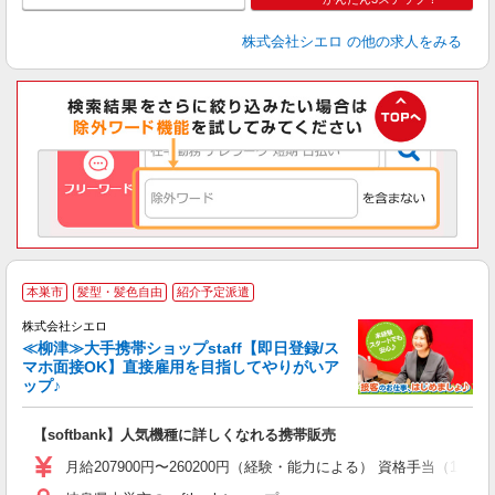
株式会社シエロ
の他の求人をみる
★
本巣市
髪型・髪色自由
紹介予定派遣
♪
株式会社シエロ
≪柳津≫大手携帯ショップstaff【即日登録/ス
マホ面接OK】直接雇用を目指してやりがいア
ップ♪
い
即
【softbank】人気機種に詳しくなれる携帯販売
あ
月給207900円〜260200円（経験・能力による） 資格手当（1
通