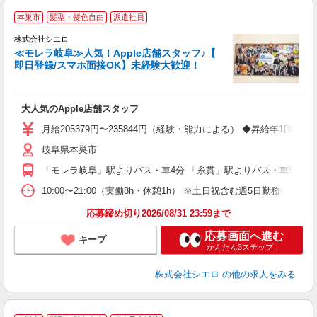
★
本巣市
髪型・髪色自由
派遣社員
♪
株式会社シエロ
≪モレラ岐阜≫人気！Apple店舗スタッフ♪【
即日登録/スマホ面接OK】未経験大歓迎！
い
即
大人気のApple店舗スタッフ
あ
月給205379円〜235844円（経験・能力による） ◆昇給年
通
岐阜県本巣市
あ
「モレラ岐阜」駅よりバス・車4分 「糸貫」駅よりバス・車5分
10:00〜21:00（実働8h・休憩1h） ※土日祝含む週5日勤務
応募締め切り2026/08/31 23:59まで
応募画面へ進む
キープ
かんたん3ステップ！
株式会社シエロ
の他の求人をみる
★