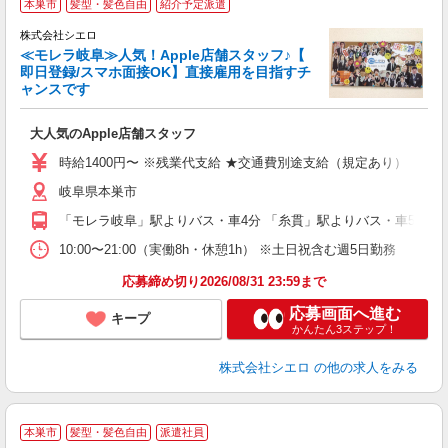
本巣市
髪型・髪色自由
紹介予定派遣
♪
株式会社シエロ
≪モレラ岐阜≫人気！Apple店舗スタッフ♪【
即日登録/スマホ面接OK】直接雇用を目指すチ
ャンスです
い
即
大人気のApple店舗スタッフ
あ
時給1400円〜 ※残業代支給 ★交通費別途支給（規定あり） ゜+゜
K
岐阜県本巣市
貸
「モレラ岐阜」駅よりバス・車4分 「糸貫」駅よりバス・車5分
10:00〜21:00（実働8h・休憩1h） ※土日祝含む週5日勤務
応募締め切り2026/08/31 23:59まで
応募画面へ進む
キープ
かんたん3ステップ！
株式会社シエロ
の他の求人をみる
★
本巣市
髪型・髪色自由
派遣社員
♪