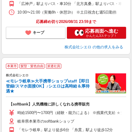
あ
「広神戸」駅よりバス・車10分 「北方真桑」駅よりバス・車10分
10:00〜21:00（実働8h・休憩1h） ※土日祝含む週5日勤務
応募締め切り2026/08/31 23:59まで
応募画面へ進む
キープ
かんたん3ステップ！
株式会社シエロ
の他の求人をみる
★
本巣市
髪型・髪色自由
派遣社員
♪
株式会社シエロ
≪モレラ岐阜≫大手携帯ショップstaff【即日
登録/スマホ面接OK】♪シエロは高時給＆厚待
遇★
い
即
【softbank】人気機種に詳しくなれる携帯販売
躍
ー
時給1500円〜1700円（経験・能力による） ※残業代支給 ★交通
自
岐阜県本巣市のsoftbankショップ
ど
「モレラ岐阜」駅より徒歩6分 「糸貫」駅より徒歩12分