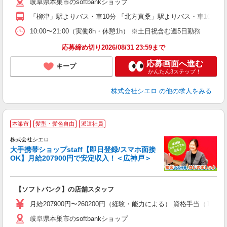
岐阜県本巣市のsoftbankショップ
あ
「柳津」駅よりバス・車10分 「北方真桑」駅よりバス・車10分
10:00〜21:00（実働8h・休憩1h） ※土日祝含む週5日勤務
応募締め切り2026/08/31 23:59まで
応募画面へ進む
キープ
かんたん3ステップ！
株式会社シエロ
の他の求人をみる
★
本巣市
髪型・髪色自由
派遣社員
♪
株式会社シエロ
大手携帯ショップstaff【即日登録/スマホ面接
OK】月給207900円で安定収入！＜広神戸＞
務
即
【ソフトバンク】の店舗スタッフ
あ
月給207900円〜260200円（経験・能力による） 資格手当（1
通
岐阜県本巣市のsoftbankショップ