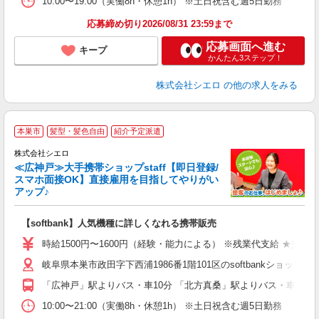
10:00〜19:00（実働8h・休憩1h） ※土日祝含む週5日勤務
応募締め切り2026/08/31 23:59まで
応募画面へ進む
キープ
かんたん3ステップ！
株式会社シエロ
の他の求人をみる
★
本巣市
髪型・髪色自由
紹介予定派遣
♪
株式会社シエロ
≪広神戸≫大手携帯ショップstaff【即日登録/
スマホ面接OK】直接雇用を目指してやりがい
アップ♪
い
即
【softbank】人気機種に詳しくなれる携帯販売
躍
ー
時給1500円〜1600円（経験・能力による） ※残業代支給 ★交通
自
岐阜県本巣市政田字下西浦1986番1階101区のsoftbankショップ
ど
「広神戸」駅よりバス・車10分 「北方真桑」駅よりバス・車10分
10:00〜21:00（実働8h・休憩1h） ※土日祝含む週5日勤務