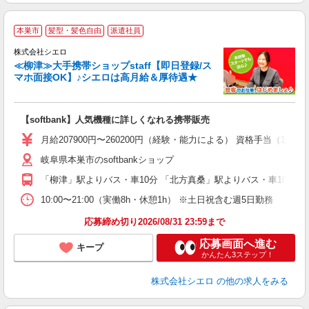
★
本巣市
髪型・髪色自由
派遣社員
♪
株式会社シエロ
≪柳津≫大手携帯ショップstaff【即日登録/ス
マホ面接OK】♪シエロは高月給＆厚待遇★
い
即
【softbank】人気機種に詳しくなれる携帯販売
あ
月給207900円〜260200円（経験・能力による） 資格手当（1
通
岐阜県本巣市のsoftbankショップ
あ
「柳津」駅よりバス・車10分 「北方真桑」駅よりバス・車10分
10:00〜21:00（実働8h・休憩1h） ※土日祝含む週5日勤務
応募締め切り2026/08/31 23:59まで
応募画面へ進む
キープ
かんたん3ステップ！
株式会社シエロ
の他の求人をみる