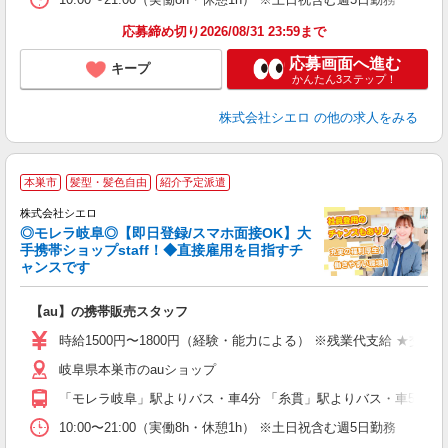
応募締め切り2026/08/31 23:59まで
応募画面へ進む
キープ
かんたん3ステップ！
株式会社シエロ
の他の求人をみる
★
本巣市
髪型・髪色自由
紹介予定派遣
♪
株式会社シエロ
◎モレラ岐阜◎【即日登録/スマホ面接OK】大
手携帯ショップstaff！◆直接雇用を目指すチ
ャンスです
理
【au】の携帯販売スタッフ
即
躍
時給1500円〜1800円（経験・能力による） ※残業代支給 ★交通
ー
岐阜県本巣市のauショップ
自
「モレラ岐阜」駅よりバス・車4分 「糸貫」駅よりバス・車5分
ど
10:00〜21:00（実働8h・休憩1h） ※土日祝含む週5日勤務