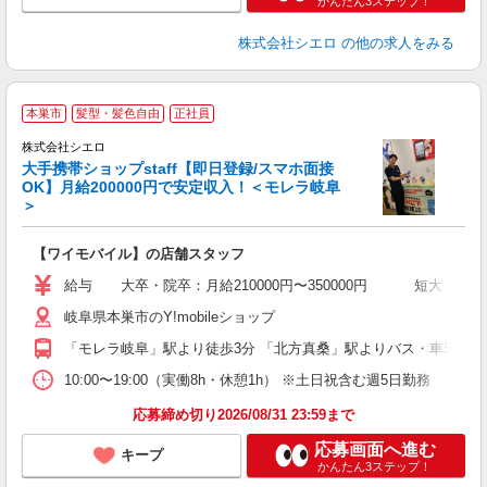
かんたん3ステップ！
株式会社シエロ
の他の求人をみる
★
本巣市
髪型・髪色自由
正社員
♪
株式会社シエロ
大手携帯ショップstaff【即日登録/スマホ面接
OK】月給200000円で安定収入！＜モレラ岐阜
＞
務
即
【ワイモバイル】の店舗スタッフ
あ
給与 大卒・院卒：月給210000円〜350000円 短大・専門
通
岐阜県本巣市のY!mobileショップ
種
「モレラ岐阜」駅より徒歩3分 「北方真桑」駅よりバス・車5分
10:00〜19:00（実働8h・休憩1h） ※土日祝含む週5日勤務
応募締め切り2026/08/31 23:59まで
応募画面へ進む
キープ
かんたん3ステップ！