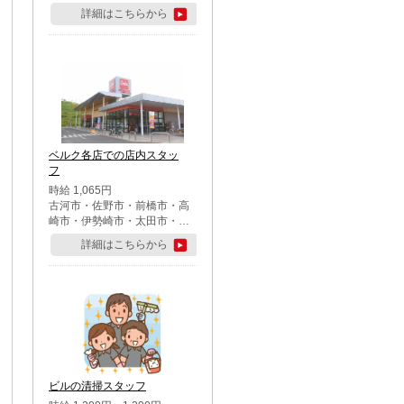
詳細はこちらから
ベルク各店での店内スタッ
フ
時給 1,065円
古河市・佐野市・前橋市・高
崎市・伊勢崎市・太田市・館
林市・藤岡市・大泉町・さい
詳細はこちらから
たま市北区・川越市・熊谷
市・行田市・秩父市・所沢
市・飯能市・東松山市・坂戸
市・鶴ケ島市・千葉市中央
区・市川市・松戸市・習志野
市・柏市・流山市・八千代
市・足立区・江戸川区・八王
子市・町田市
ビルの清掃スタッフ