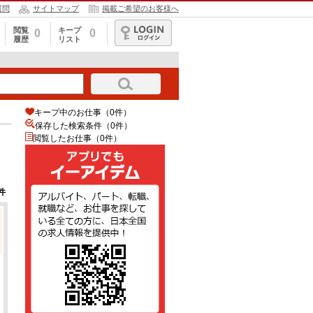
質問
サイトマップ
掲載ご希望のお客様へ
閲覧
キープ
0
0
履歴
リスト
ログイン
キープ中のお仕事（0件）
保存した検索条件（
0
件）
閲覧したお仕事（0件）
件