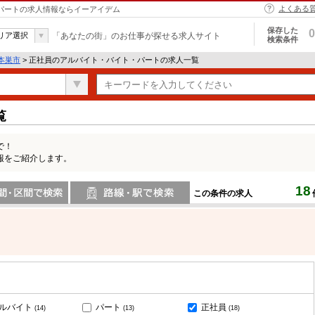
よくある
・パートの求人情報ならイーアイデム
保存した
0
リア選択
「あなたの街」のお仕事が探せる求人サイト
検索条件
本巣市
> 正社員のアルバイト・バイト・パートの求人一覧
覧
で！
報をご紹介します。
18
この条件の求人
間で検索
路線・駅・駅で検索
ルバイト
パート
正社員
(14)
(13)
(18)