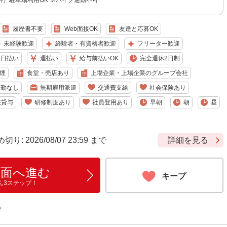
料）駐車場利用OK ※バイク通勤不可
履歴書不要
Web面接OK
友達と応募OK
未経験歓迎
経験者・有資格者歓迎
フリーター歓迎
日払い
週払い
給与前払いOK
完全週休2日制
煙
食堂・売店あり
上場企業・上場企業のグループ会社
転勤なし
無期雇用派遣
交通費支給
社会保険あり
服貸与
研修制度あり
社員登用あり
早朝
朝
昼
 2026/08/07 23:59 まで
詳細を見る
画面へ進む
キープ
ん3ステップ！
る