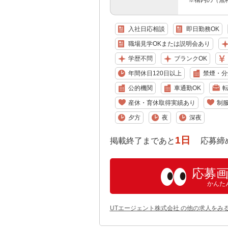
※構内の（無
入社日応相談
即日勤務OK
職場見学OKまたは説明会あり
学歴不問
ブランクOK
年間休日120日以上
禁煙・分
公的機関
車通勤OK
産休・育休取得実績あり
制
夕方
夜
深夜
1日
掲載終了まであと
応募締め切り:
応募
かんた
UTエージェント株式会社 の他の求人をみ