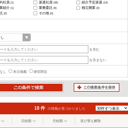
約社員
派遣社員
紹介予定派遣
(1)
(36)
(14)
業紹介
業務委託
独立開業
(1)
(6)
(0)
託
その他
(0)
(0)
を含む
を含まない
なし
本日掲載
締切間近
この検索条件を保存
条件で検索
18 件
の情報が見つかりました
日給順
月給順
並び替え解除