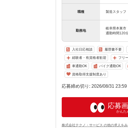
職種
製造スタッフ
岐阜県本巣市
勤務地
通勤時間12
入社日応相談
履歴書不要
経験者・有資格者歓迎
フリ
車通勤OK
バイク通勤OK
資格取得支援制度あり
応募締め切り: 2026/08/31 23:5
応募
かんた
株式会社テクノ・サービス の他の求人をみ