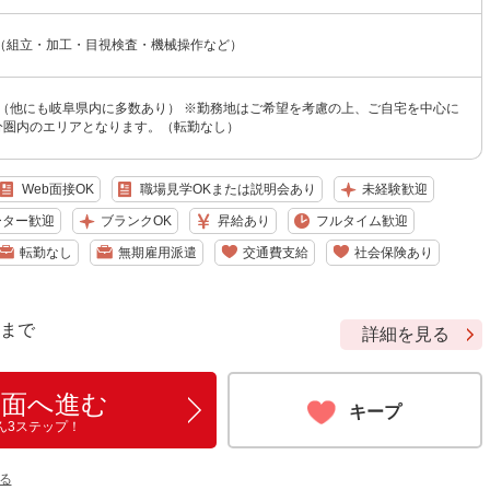
（組立・加工・目視検査・機械操作など）
 （他にも岐阜県内に多数あり） ※勤務地はご希望を考慮の上、ご自宅を中心に
0分圏内のエリアとなります。（転勤なし）
Web面接OK
職場見学OKまたは説明会あり
未経験歓迎
ーター歓迎
ブランクOK
昇給あり
フルタイム歓迎
転勤なし
無期雇用派遣
交通費支給
社会保険あり
9 まで
詳細を見る
画面へ進む
キープ
ん3ステップ！
る