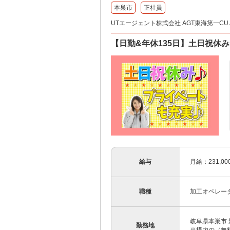
本巣市
正社員
UTエージェント株式会社 AGT東海第一CU A
【日勤&年休135日】土日祝休
給与
月給：231,0
職種
加工オペレー
岐阜県本巣市 
勤務地