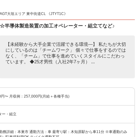
GT大垣エリア 東中街道CL 《JTYT1C》
み☆半導体製造装置の加工オペレーター・組立てなど♪
【未経験から大手企業で活躍できる環境―】 私たちが大切
にしているのは「チームワーク」 個々で仕事をするのでは
なく、「チーム」で仕事を進めていくスタイルにこだわっ
ています。 ◆25才男性（入社2年7ヶ月） ...
00円〜 月収例：257,000円(月給＋各種手当)
ター・組立
勤務詳細：本巣市 通勤方法：車 最寄り駅：木知原駅から車11分 ※車通勤のみ