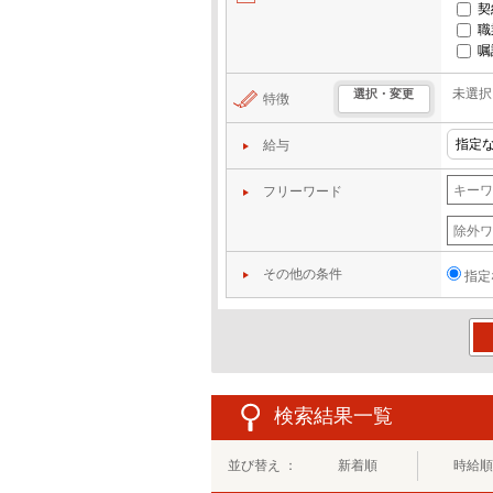
契
職
嘱
未選択
選択・変更
特徴
給与
フリーワード
その他の条件
指定
この
検索結果一覧
並び替え ：
新着順
時給順