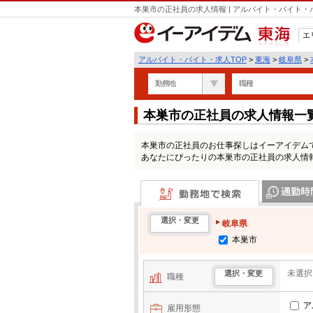
本巣市の正社員の求人情報 | アルバイト・バイト
エ
東海
アルバイト・バイト・求人TOP
>
東海
>
岐阜県
>
勤務地
職種
本巣市の正社員の求人情報一
本巣市の正社員のお仕事探しはイーアイデム
あなたにぴったりの本巣市の正社員の求人情
勤務地で検索
通勤時間・区
選択・変更
岐阜県
本巣市
未選択
選択・変更
職種
ア
雇用形態