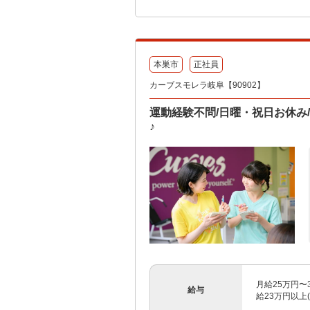
本巣市
正社員
カーブスモレラ岐阜【90902】
運動経験不問/日曜・祝日お休み
♪
月給25万円〜3
給与
給23万円以上(