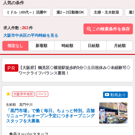
人気の条件
ミドル（40代～）活躍中
週2～3日勤務OK
主婦・主夫歓迎
週1
求人件数 :
263
件
この検索条件を保存
大阪市中央区の平均時給を見る
指定なし
新着順
時給順
日給順
月給順
【大阪府】鶴見区◇横堤駅徒歩約5分◇土日祝休み◇未経験可◇
PR
ワークライフバランス重視！
大阪市中央区
パート
動画あり
★
生鮮館 黒門中川
品
「黒門市場」で働く毎日。ちょっと特別。店舗
間
リニューアルオープン予定につきオープニング
日
スタッフを大募集
入
躍
食品スーパースタッフ
6