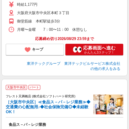
時給1,177円
大阪府大阪市中央区本町３丁目
御堂筋線 本町駅徒歩3分
月曜〜金曜 7：00〜11：00 休憩なし
応募締め切り2026/08/29 23:59まで
応募画面へ進む
キープ
かんたん3ステップ！
東洋テックグループ 東洋テックビルサービス株式会社
の他の求人をみる
大阪市中央区
パート
フレスト天満橋店 (株式会社ソフトハート研究所)
す
［大阪市中央区］≪食品ス－パ－レジ業務≫◆
交通費の心配無用♪◆社会保険完備◎◆未経験
OK！
食品ス－パ－レジ業務