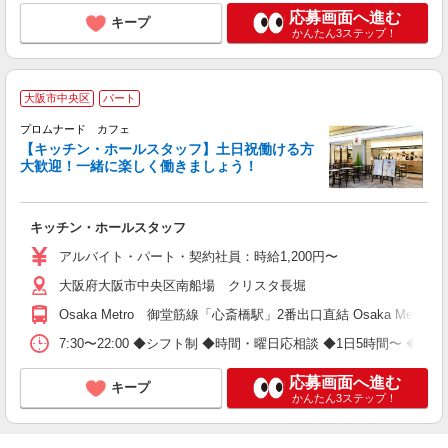
応募画面へ進む
キープ
かんたん3ステップ！
大阪市中央区
パート
フ
プロムナード カフェ
円
【キッチン・ホールスタッフ】土日祝働ける方
フ
大歓迎！一緒に楽しく働きましょう！
フ
キッチン・ホールスタッフ
アルバイト・パート・契約社員：時給1,200円〜
大阪府大阪市中央区南船場 クリスタ長堀
Osaka Metro 御堂筋線「心斎橋駅」2番出口直結 Osaka Me
7:30〜22:00 ◆シフト制 ◆時間・曜日応相談 ◆1日5時間〜 ◆週2
応募画面へ進む
キープ
かんたん3ステップ！