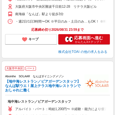
大阪府大阪市中央区難波千日前12-28 リテラ大阪ビル
南海線「なんば」駅より徒歩3分
・週2日/1日3時間〜OK ※平日のみ・土日のみ…もOK！ ※時
応募締め切り2026/08/31 23:59まで
応募画面へ進む
キープ
かんたん3ステップ！
株式会社TOAI
の他の求人をみる
大阪市中央区
パート
ラ
Absinthe SOLAAR なんばダイニングメゾン
【地中海レストラン／ビアガーデンスタッフ】
る
なんば駅ウエ！屋上テラス地中海レストランで
おしゃれに働く
店
地中海レストラン／ビアガーデンスタッフ
未
週
アルバイト・パート：時給1,200円〜 ※経験・能力により優遇し
O