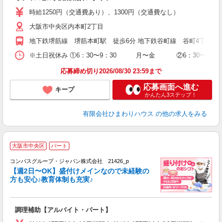
時給1250円（交通費あり）、1300円（交通費なし）
大阪市中央区内本町2丁目
地下鉄堺筋線 堺筋本町駅 徒歩6分 地下鉄谷町線 谷町4丁目駅
※土日祝休み ①6：30〜9：30 月〜金 ②6：30〜10：0
応募締め切り2026/08/30 23:59まで
応募画面へ進む
キープ
かんたん3ステップ！
有限会社ひまわりハウス
の他の求人をみる
大阪市中央区
パート
コンパスグループ・ジャパン株式会社 21426_p
く
【週2日〜OK】盛付けメインなので未経験の
方も安心♪教育体制も充実♪
大
調理補助【アルバイト・パート】
入
歓