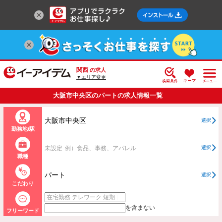
関西
の求人
▼エリア変更
大阪市中央区のパートの求人情報一覧
大阪市中央区
選択
勤務地/駅
未設定
例）食品、事務、アパレル
選択
職種
パート
選択
こだわり
を含まない
フリーワード