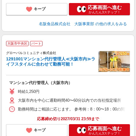
応募画面へ進む
キープ
かんたん3ステップ！
名阪食品株式会社 大阪事業部
の他の求人をみる
大阪市中央区
パート
グローバルコミュニティ株式会社
1291001マンション代行管理人≪大阪市内≫ラ
っ
イフスタイルに合わせて勤務可能！
れ
マンション代行管理人（大阪市内）
入
歴
時給1,250円
（
大阪市内を中心に通勤時間40〜60分以内での当社指定場所
残
勤務時間はご相談に応じます。 参考例：8：00〜18：00の間で
応募締め切り2027/03/31 23:59まで
応募画面へ進む
キープ
かんたん3ステップ！