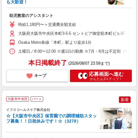
◆
も大歓迎！
で
幼児教室のアシスタント
未
時給1,180円〜＋交通費全額支給
大阪府大阪市中央区本町3-5-5 セントピア御堂筋本町ビル3F・4F
Osaka Metro各線「本町」駅より徒歩1分
土曜日／8:00〜12:00 ※週1日の勤務 ※7月・8月は不定期（平日・
本日掲載終了
(2026/08/07 23:59まで)
応募画面へ進む
キープ
かんたん3ステップ！
大阪市中央区
パート
新着
イフスコヘルスケア株式会社
☆【大阪市中央区】保育園での調理補助スタッ
フ募集！！日祝休みです！☆（3278）
っ