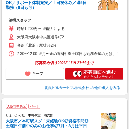
OK／サポート体制充実／土日祝休み／週5日
勤務（6日も可）
で
清掃スタッフ
未
～
時給1,200円〜 ※能力による
祝
大阪府大阪市中央区道修町2
各線「北浜」駅徒歩2分
7:30〜12:00 ※月〜金の週5日 ※土曜日も勤務希望の方は、ご相
応募締め切り2026/11/19 23:59まで
応募画面へ進む
キープ
かんたん3ステップ！
北浜ビルサービス株式会社
の他の求人をみる
大阪市中央区
パート
しょうがく社 本町教室 幼児部
大阪市／本町駅スグ！未経験OK◎資格不問◎
土曜日午前中のみのお仕事◎7月・8月は平日