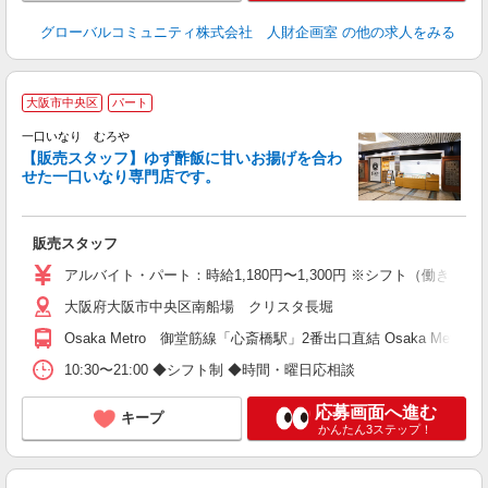
グローバルコミュニティ株式会社 人財企画室
の他の求人をみる
大阪市中央区
パート
未
一口いなり むろや
夕
【販売スタッフ】ゆず酢飯に甘いお揚げを合わ
せた一口いなり専門店です。
販売スタッフ
アルバイト・パート：時給1,180円〜1,300円 ※シフト（働き方
大阪府大阪市中央区南船場 クリスタ長堀
Osaka Metro 御堂筋線「心斎橋駅」2番出口直結 Osaka Me
10:30〜21:00 ◆シフト制 ◆時間・曜日応相談
応募画面へ進む
キープ
かんたん3ステップ！