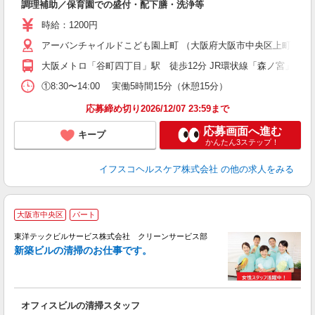
調理補助／保育園での盛付・配下膳・洗浄等
経
0
時給：1200円
アーバンチャイルドこども園上町 （大阪府大阪市中央区上町１－
大阪メトロ「谷町四丁目」駅 徒歩12分 JR環状線「森ノ宮」駅 徒
①8:30〜14:00 実働5時間15分（休憩15分）
応募締め切り2026/12/07 23:59まで
応募画面へ進む
キープ
かんたん3ステップ！
イフスコヘルスケア株式会社
の他の求人をみる
大阪市中央区
パート
未
東洋テックビルサービス株式会社 クリーンサービス部
～
新築ビルの清掃のお仕事です。
カ
オフィスビルの清掃スタッフ