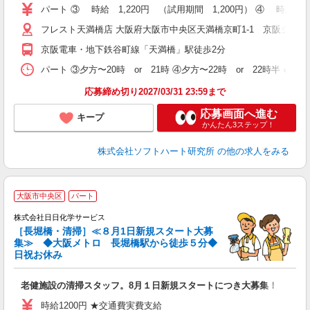
パート ③ 時給 1,220円 （試用期間 1,200円） ④ 時給 1
フレスト天満橋店 大阪府大阪市中央区天満橋京町1-1 京阪シティ
京阪電車・地下鉄谷町線「天満橋」駅徒歩2分
パート ③夕方〜20時 or 21時 ④夕方〜22時 or 22時半 ●
応募締め切り2027/03/31 23:59まで
応募画面へ進む
キープ
かんたん3ステップ！
株式会社ソフトハート研究所
の他の求人をみる
大阪市中央区
パート
株式会社日日化学サービス
［長堀橋・清掃］≪８月1日新規スタート大募
い
集≫ ◆大阪メトロ 長堀橋駅から徒歩５分◆
日
日祝お休み
入
躍
老健施設の清掃スタッフ。8月１日新規スタートにつき大募集！
ー
時給1200円 ★交通費実費支給