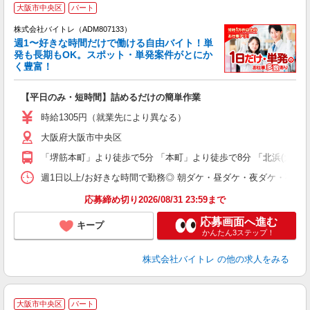
大阪市中央区
パート
株式会社バイトレ（ADM807133）
週1〜好きな時間だけで働ける自由バイト！単
発も長期もOK。スポット・単発案件がとにか
も
く豊富！
気
【平日のみ・短時間】詰めるだけの簡単作業
即
活
時給1305円（就業先により異なる）
（
大阪府大阪市中央区
短
K
「堺筋本町」より徒歩で5分 「本町」より徒歩で8分 「北浜(大阪)
日
髪
週1日以上/お好きな時間で勤務◎ 朝ダケ・昼ダケ・夜ダケ・夜勤など、 ご自
応募締め切り2026/08/31 23:59まで
応募画面へ進む
キープ
かんたん3ステップ！
株式会社バイトレ
の他の求人をみる
大阪市中央区
パート