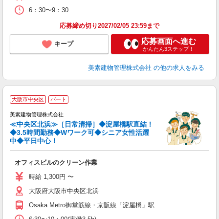
6：30〜9：30
応募締め切り2027/02/05 23:59まで
応募画面へ進む
キープ
かんたん3ステップ！
美素建物管理株式会社
の他の求人をみる
大阪市中央区
パート
前
美素建物管理株式会社
≪中央区北浜≫［日常清掃］◆淀屋橋駅直結！
◆3.5時間勤務◆Wワーク可◆シニア女性活躍
中◆平日中心！
幅
オフィスビルのクリーン作業
入
リ
時給 1,300円 〜
ニ
大阪府大阪市中央区北浜
チ
Osaka Metro御堂筋線・京阪線「淀屋橋」駅