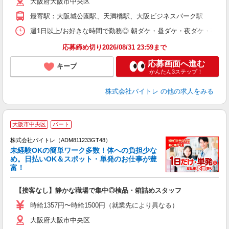
大阪府大阪市中央区
短
K
最寄駅：大阪城公園駅、天満橋駅、大阪ビジネスパーク駅
日
髪
週1日以上/お好きな時間で勤務◎ 朝ダケ・昼ダケ・夜ダケ・夜勤など、 ご自
応募締め切り2026/08/31 23:59まで
応募画面へ進む
キープ
かんたん3ステップ！
株式会社バイトレ
の他の求人をみる
大阪市中央区
パート
株式会社バイトレ（ADM811233GT48）
未経験OKの簡単ワーク多数！体への負担少な
め。日払いOK＆スポット・単発のお仕事が豊
富！
ス
ロ
【接客なし】静かな職場で集中◎検品・箱詰めスタッフ
即
活
時給1357円〜時給1500円（就業先により異なる）
（
大阪府大阪市中央区
短