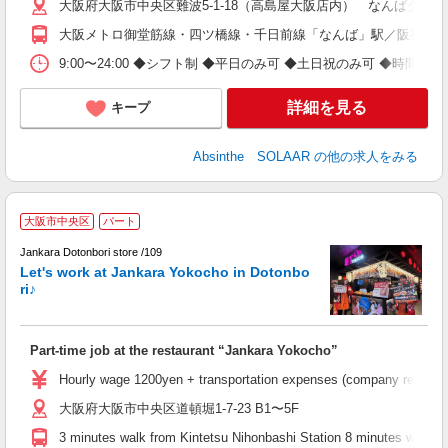
大阪府大阪市中央区難波5-1-18（高島屋大阪店内） なんばダイ
社
大阪メトロ御堂筋線・四ツ橋線・千日前線「なんば」駅／阪神電車・
9:00〜24:00 ◆シフト制 ◆平日のみ可 ◆土日祝のみ可 ◆時間・
詳細を見る
キープ
Absinthe SOLAAR
の他の求人をみる
P
大阪市中央区
パート
: 
♪
Jankara Dotonbori store /109
t
Let's work at Jankara Yokocho in Dotonbo
ri♪
Part-time job at the restaurant “Jankara Yokocho”
Hourly wage 1200yen + transportation expenses (company regulation
大阪府大阪市中央区道頓堀1-7-23 B1〜5F
3 minutes walk from Kintetsu Nihonbashi Station 8 minutes walk f