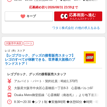
応募締め切り2026/08/31 23:59まで
応募画面へ進む
キープ
かんたん3ステップ！
ワタミ株式会社
の他の求人をみる
大阪市中央区
パート
レゴ（R）ストア
【レゴブロック、グッズの接客販売スタッフ】
レゴのすべてが体験できる、世界最大規模のブ
未
ランドストア！
勤
K
レゴブロック、グッズの接客販売スタッフ
アルバイト・パート・契約社員：時給1,370円
大阪府大阪市中央区心斎橋筋一丁目8-3 心斎橋パルコ6F
Osaka Metro御堂筋線「心斎橋駅（南改札）」より地下道直結
8:30〜20:30 ◆シフト制 ◆実働8時間 ◆休憩60分 ◆時間・曜日応