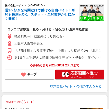
株式会社バイトレ（ADM807134）
週1〜好きな時間だけで働ける自由バイト！単
発も長期もOK。スポット・単発案件がとにか
も
く豊富！
気
コツコツ派歓迎｜見る・分ける・貼るだけ♪倉庫内軽作業
即
活
時給1305円（就業先により異なる）
（
大阪府大阪市中央区
短
K
「堺筋本町」より徒歩で5分 「本町」より徒歩で8分 「北浜(大阪)
日
髪
週1日以上/お好きな時間で勤務◎ 朝ダケ・昼ダケ・夜ダケ・夜勤など、 ご自
応募締め切り2026/08/31 23:59まで
応募画面へ進む
キープ
かんたん3ステップ！
株式会社バイトレ
の他の求人をみる
大阪市中央区
パート
ん