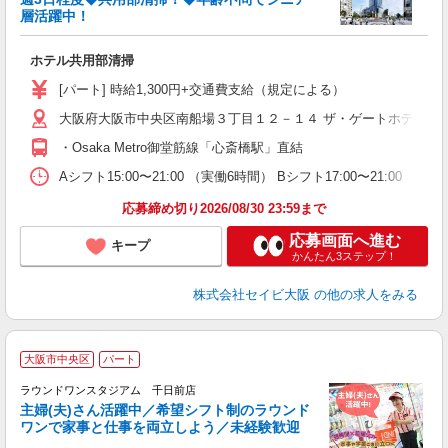
充
層活躍中！
経
ル
ホテル共用部清掃
躍
結
[パート] 時給1,300円+交通費支給（規定による）
り
大阪府大阪市中央区南船場３丁目１２－１４ ザ・ゲートホテル大
・Osaka Metro御堂筋線「心斎橋駅」直結
Aシフト15:00〜21:00 （実働6時間） Bシフト17:00〜21:
応募締め切り2026/08/30 23:59まで
応募画面へ進む
キープ
かんたん3ステップ！
株式会社セイビ大阪
の他の求人をみる
■
大阪市中央区
パート
務
ラウンドワンスタジアム 千日前店
主婦(夫)さん活躍中／希望シフト制のラウンド
ワンで家事と仕事を両立しよう／未経験歓迎