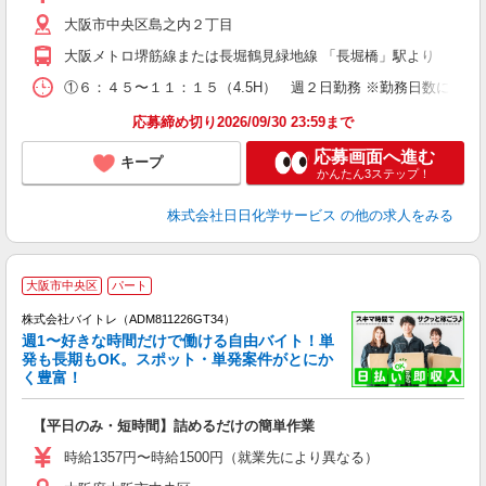
大阪市中央区島之内２丁目
大阪メトロ堺筋線または長堀鶴見緑地線 「長堀橋」駅より 徒歩５
①６：４５〜１１：１５（4.5H） 週２日勤務 ※勤務日数にご希望があ
応募締め切り2026/09/30 23:59まで
応募画面へ進む
キープ
かんたん3ステップ！
株式会社日日化学サービス
の他の求人をみる
大阪市中央区
パート
株式会社バイトレ（ADM811226GT34）
週1〜好きな時間だけで働ける自由バイト！単
発も長期もOK。スポット・単発案件がとにか
も
く豊富！
気
【平日のみ・短時間】詰めるだけの簡単作業
即
活
時給1357円〜時給1500円（就業先により異なる）
（