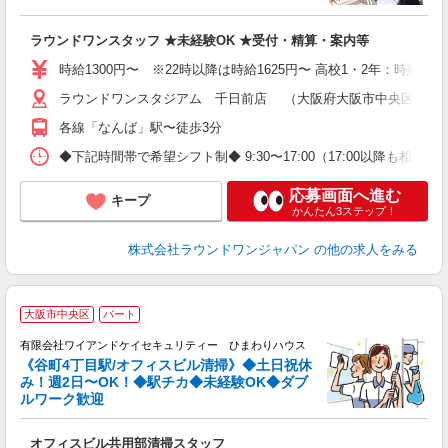
h
主
ラウンドワンスタッフ ★未経験OK ★受付・精算・案内等
O
り
時給1300円〜 ※22時以降は時給1625円〜 高校1・2年：時給120
ラウンドワンスタジアム 千日前店 （大阪府大阪市中央区難波1
各線「なんば」駅〜徒歩3分
◆下記時間帯で希望シフト制◆ 9:30〜17:00（17:00以降も
応募画面へ進む
キープ
かんたん3ステップ！
株式会社ラウンドワンジャパン
の他の求人をみる
大阪市中央区
パート
大
有限会社ワイアンドケイセキュリティー ひまわりハウス
合
《谷町4丁目駅/オフィスビル清掃》◆土日祝休
み！週2日〜OK！◆駅チカ◆未経験OK◆ダブ
ルワーク歓迎
オフィスビル共用部清掃スタッフ