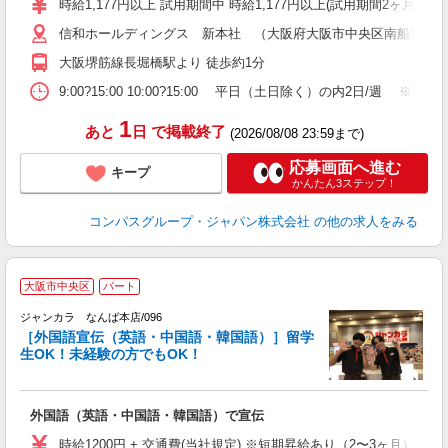
時給1,177円以上 試用期間中 時給1,177円以上(試用期間2ヶ月
～
信和ホールディングス 新本社 （大阪府大阪市中央区南船場1丁目1
用
務
大阪堺筋線長堀橋駅より 徒歩約1分
ま
9:00?15:00 10:00?15:00 平日（土日除く）の内2日/週
1
あと
日
で掲載終了
(2026/08/08 23:59まで)
応募画面へ進む
キープ
かんたん3ステップ！
コンパスグループ・ジャパン株式会社
の他の求人をみる
大阪市中央区
パート
ジャンカラ なんば本店/096
［外国語宣伝（英語・中国語・韓国語）］留学
生OK！未経験の方でもOK！
外国語（英語・中国語・韓国語）で宣伝
時給1200円 + 交通費(当社規定) ※短期昇給あり（2〜3ヶ月）