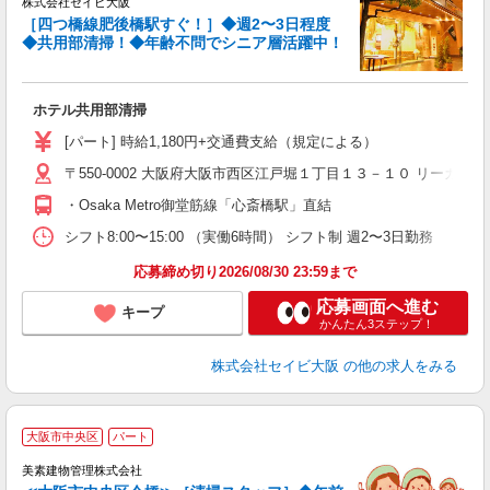
株式会社セイビ大阪
［四つ橋線肥後橋駅すぐ！］◆週2〜3日程度
環
◆共用部清掃！◆年齢不問でシニア層活躍中！
経
ル
躍
ホテル共用部清掃
結
り
[パート] 時給1,180円+交通費支給（規定による）
〒550-0002 大阪府大阪市西区江戸堀１丁目１３－１０ リーガプ
・Osaka Metro御堂筋線「心斎橋駅」直結
シフト8:00〜15:00 （実働6時間） シフト制 週2〜3日勤務
応募締め切り2026/08/30 23:59まで
応募画面へ進む
キープ
かんたん3ステップ！
株式会社セイビ大阪
の他の求人をみる
大阪市中央区
パート
事
美素建物管理株式会社