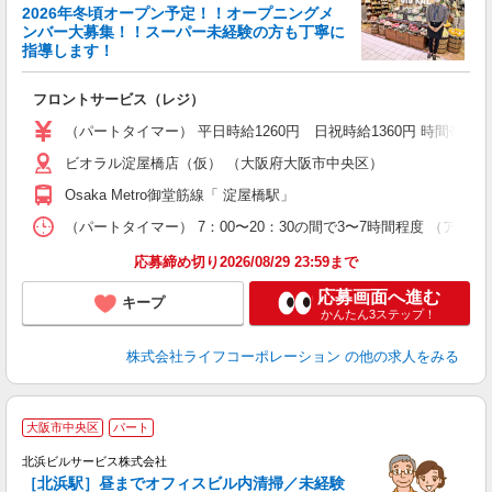
2026年冬頃オープン予定！！オープニングメ
す
ンバー大募集！！スーパー未経験の方も丁寧に
未
指導します！
タ
カ
フロントサービス（レジ）
（パートタイマー） 平日時給1260円 日祝時給1360円 時間帯手当
ビオラル淀屋橋店（仮） （大阪府大阪市中央区）
Osaka Metro御堂筋線「 淀屋橋駅」
（パートタイマー） 7：00〜20：30の間で3〜7時間程度 （アルバイト
応募締め切り2026/08/29 23:59まで
応募画面へ進む
キープ
かんたん3ステップ！
株式会社ライフコーポレーション
の他の求人をみる
大阪市中央区
パート
北浜ビルサービス株式会社
［北浜駅］昼までオフィスビル内清掃／未経験