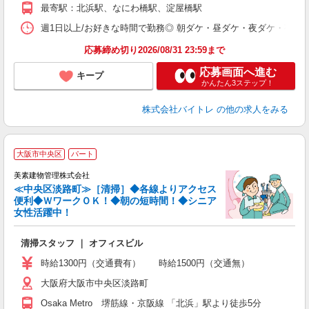
K
最寄駅：北浜駅、なにわ橋駅、淀屋橋駅
日
髪
週1日以上/お好きな時間で勤務◎ 朝ダケ・昼ダケ・夜ダケ・夜勤など、 ご自
応募締め切り2026/08/31 23:59まで
応募画面へ進む
キープ
かんたん3ステップ！
株式会社バイトレ
の他の求人をみる
大阪市中央区
パート
美素建物管理株式会社
≪中央区淡路町≫［清掃］◆各線よりアクセス
便利◆ＷワークＯＫ！◆朝の短時間！◆シニア
女性活躍中！
生
清掃スタッフ ｜ オフィスビル
時給1300円（交通費有） 時給1500円（交通無）
大阪府大阪市中央区淡路町
Osaka Metro 堺筋線・京阪線 「北浜」駅より徒歩5分