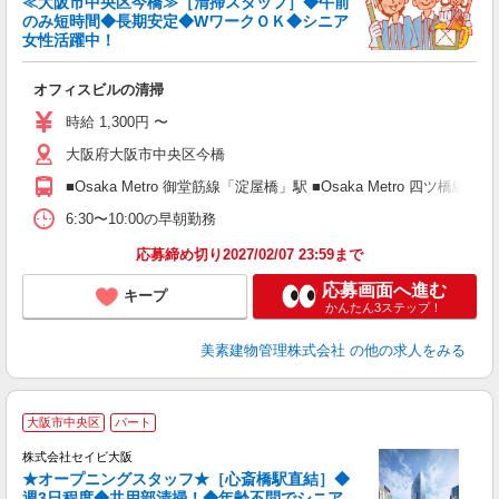
≪大阪市中央区今橋≫［清掃スタッフ］◆午前
のみ短時間◆長期安定◆WワークＯＫ◆シニア
女性活躍中！
理
オフィスビルの清掃
未
ダ
時給 1,300円 〜
日
大阪府大阪市中央区今橋
費
■Osaka Metro 御堂筋線「淀屋橋」駅 ■Osaka Metro 四ツ
6:30〜10:00の早朝勤務
応募締め切り2027/02/07 23:59まで
応募画面へ進む
キープ
かんたん3ステップ！
美素建物管理株式会社
の他の求人をみる
大阪市中央区
パート
株式会社セイビ大阪
齢
★オープニングスタッフ★［心斎橋駅直結］◆
週3日程度◆共用部清掃！◆年齢不問でシニア