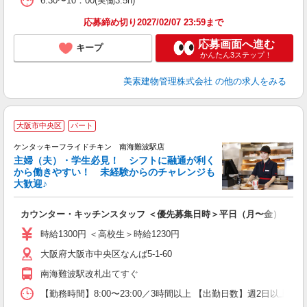
6:30〜10：00(実働3.5h)
応募締め切り2027/02/07 23:59まで
応募画面へ進む
キープ
かんたん3ステップ！
美素建物管理株式会社
の他の求人をみる
大阪市中央区
パート
ケンタッキーフライドチキン 南海難波駅店
主婦（夫）・学生必見！ シフトに融通が利く
から働きやすい！ 未経験からのチャレンジも
大歓迎♪
見
カウンター・キッチンスタッフ ＜優先募集日時＞平日（月〜金） フ
未
ダ
時給1300円 ＜高校生＞時給1230円
昇
大阪府大阪市中央区なんば5-1-60
上
か
南海難波駅改札出てすぐ
【勤務時間】8:00〜23:00／3時間以上 【出勤日数】週2日以