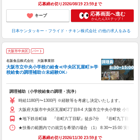
応募締め切り2026/08/19 23:59まで
応募画面へ進む
キープ
かんたん3ステップ！
日本ケンタッキー・フライド・チキン株式会社
の他の求人をみる
大阪市中央区
パート
名阪食品株式会社 大阪事業部
大阪市立中央小学校の給食≪中央区瓦屋町≫学
校給食の調理補助☆未経験OK♪
ス
●
調理補助（小学校給食の調理・洗浄）
未
ル
時給1180円〜1300円 ※経験等を考慮し決定いたします。
務
大阪府大阪市中央区瓦屋町2丁目8-4 大阪市立中央小学校 小学校
用
★地下鉄谷町線 『谷町六丁目駅』徒歩7分 『谷町九丁目駅』徒
★扶養の範囲内での就労を希望の場合 （1） 8:30〜15:00 実働5
応募締め切り2026/11/30 23:59まで