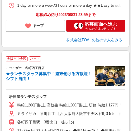
1 day or more a week/3 hours or more a day ★★Easy to submit shif
応募締め切り2026/08/31 23:59まで
応募画面へ進む
キープ
かんたん3ステップ！
株式会社TOAI
の他の求人をみる
大阪市中央区
パート
ミライザカ 谷町四丁目店
★ランチスタッフ募集中！週末働ける方歓迎！
イ
シフト自由！
履
勤
か
居酒屋ランチスタッフ
時給1,200円以上 高校生 時給1,200円以上 研修 時給1,177円 高
ミライザカ 谷町四丁目店 大阪府大阪市中央区谷町3-5-5 谷三会
谷町四丁目駅 3番出口 徒歩1分
11:00〜16:00（土日祝12:00〜） ◆週1日〜OK！ ◆週末