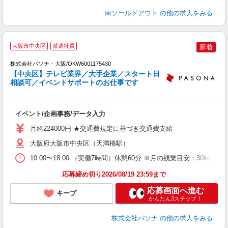
㈱ソールドアウト
の他の求人をみる
大阪市中央区
派遣社員
新着
株式会社パソナ・大阪/OKW6001175430
【中央区】テレビ業界／大手企業／スタート日
相談可／イベントサポートのお仕事です
る
イベント/企画事務/データ入力
交
時
月給224000円 ★交通費規定に基づき交通費支給
大阪府大阪市中央区（天満橋駅）
10:00〜18:00 （実働7時間）休憩60分 ※月の残業目安：
応募締め切り2026/08/19 23:59まで
応募画面へ進む
キープ
かんたん3ステップ！
株式会社パソナ
の他の求人をみる