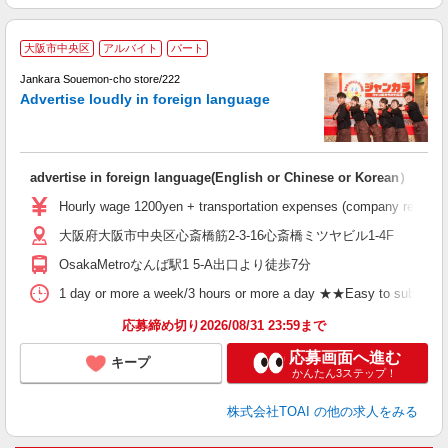
P
大阪市中央区
アルバイト
パート
n
k
Jankara Souemon-cho store/222
d
Advertise loudly in foreign language
advertise in foreign language(English or Chinese or Korean）
Hourly wage 1200yen + transportation expenses (company regulation
大阪府大阪市中央区心斎橋筋2-3-16心斎橋ミツヤビル1-4F
OsakaMetroなんば駅1 5-A出口より徒歩7分
1 day or more a week/3 hours or more a day ★★Easy to submit shif
応募締め切り2026/08/31 23:59まで
応募画面へ進む
キープ
かんたん3ステップ！
株式会社TOAI
の他の求人をみる