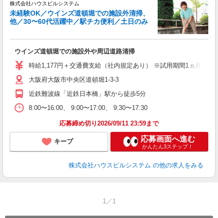
株式会社ハウスビルシステム
未経験OK／ウインズ道頓堀での施設外清掃、
で
他／30〜60代活躍中／駅チカ便利／土日のみ
ン
ウインズ道頓堀での施設外や周辺道路清掃
入
学
時給1,177円＋交通費支給（社内規定あり） ※試用期間1ヵ月（同
活
大阪府大阪市中央区道頓堀1-3-3
通
近鉄難波線「近鉄日本橋」駅から徒歩5分
8:00〜16:00、 9:00〜17:00、 9:30〜17:30
応募締め切り2026/09/11 23:59まで
応募画面へ進む
キープ
かんたん3ステップ！
株式会社ハウスビルシステム
の他の求人をみる
1／1