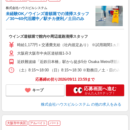
株式会社ハウスビルシステム
未経験OK／ウインズ道頓堀での清掃スタッフ
す
／30〜60代活躍中／駅チカ便利／土日のみ
ジ
ウインズ道頓堀で館内や周辺道路清掃スタッフ
入
学
時給1,177円＋交通費支給（社内規定あり） ※試用期間1ヵ月（同
活
大阪府大阪市中央区道頓堀1-3-3
通
近鉄難波線「近鉄日本橋」駅から徒歩5分 Osaka Metro堺筋線「
（土）8:15〜18:00 （日）8:15〜18:30 ※勤務日／土・日の
応募締め切り2026/09/11 23:59まで
応募画面へ進む
キープ
かんたん3ステップ！
株式会社ハウスビルシステム
の他の求人をみる
大阪市中央区
アルバイト
パート