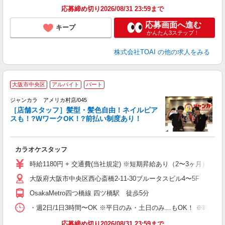
応募締め切り2026/08/31 23:59まで
応募画面へ進む
キープ
かんたん3ステップ！
株式会社TOAI
の他の求人をみる
大阪市中央区
アルバイト
パート
ク
ジャンカラ アメリカ村店/045
［店舗スタッフ］髪型・髪色自由！ネイルピア
スも！?WワークOK！?前払い制度あり！
ラ
カラオケスタッフ
時給1180円 + 交通費(当社規定) ※短期昇給あり（2〜3ヶ月）
大阪府大阪市中央区西心斎橋2-11-30ブルータスビル4〜5F
OsakaMetro四つ橋線 四ツ橋駅 徒歩5分
・週2日/1日3時間〜OK ※平日のみ・土日のみ…もOK！ ※時
応募締め切り2026/08/31 23:59まで