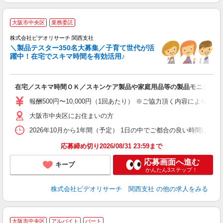
大阪市中央区
業務委託
株式会社ビデオリサーチ 関西支社
＼製品テスター350名大募集／子育て世代が活
躍中！在宅でスキマ時間を有効活用♪
募
在宅／スキマ時間ＯＫ／スキンケア製品や家庭用品等の製品モニター／
報酬500円〜10,000円（1回あたり） ※ご協力頂く内容により異
大阪市中央区にお住まいの方
2026年10月から1年間（予定） 1日の中でご都合の良い時間に行
応募締め切り2026/08/31 23:59まで
応募画面へ進む
キープ
かんたん3ステップ！
株式会社ビデオリサーチ 関西支社
の他の求人をみる
大阪市中央区
アルバイト
パート