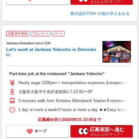
かんたん3ステップ！
株式会社TOAI
の他の求人をみる
P
大阪市中央区
アルバイト
パート
: 
♪
Jankara Dotonbori store /109
t
Let's work at Jankara Yokocho in Dotonbo
ri♪
Part-time job at the restaurant “Jankara Yokocho”
Hourly wage 1200yen + transportation expenses (company regulation
大阪府大阪市中央区道頓堀1-7-23 B1〜5F
3 minutes walk from Kintetsu Nihonbashi Station 8 minutes walk f
1 day or more a week/3 hours or more a day ★★Easy to submit shif
応募締め切り2026/08/31 23:59まで
応募画面へ進む
キープ
かんたん3ステップ！