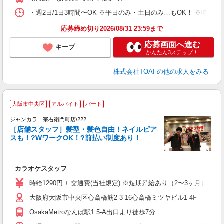
・週2日/1日3時間〜OK ※平日のみ・土日のみ…もOK！ ※時
応募締め切り2026/08/31 23:59まで
応募画面へ進む
キープ
かんたん3ステップ！
株式会社TOAI
の他の求人をみる
大阪市中央区
アルバイト
パート
ク
ジャンカラ 宗右衛門町店/222
［店舗スタッフ］髪型・髪色自由！ネイルピア
スも！?WワークOK！?前払い制度あり！
ラ
カラオケスタッフ
時給1290円 + 交通費(当社規定) ※短期昇給あり（2〜3ヶ月）
大阪府大阪市中央区心斎橋筋2-3-16心斎橋ミツヤビル1-4F
OsakaMetroなんば駅1 5-A出口より徒歩7分