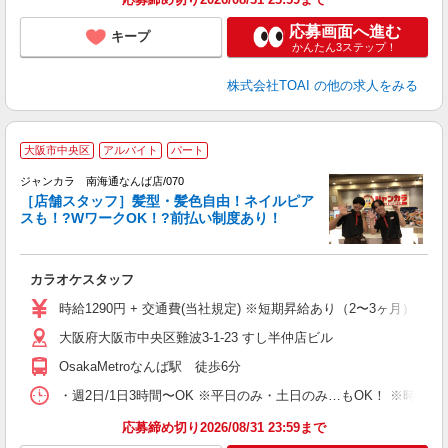
応募画面へ進む
キープ
かんたん3ステップ！
株式会社TOAI
の他の求人をみる
大阪市中央区
アルバイト
パート
ク
ジャンカラ 南海通なんば店/070
［店舗スタッフ］髪型・髪色自由！ネイルピア
スも！?WワークOK！?前払い制度あり！
ラ
カラオケスタッフ
時給1290円 + 交通費(当社規定) ※短期昇給あり（2〜3ヶ月）
大阪府大阪市中央区難波3-1-23 すし半仲店ビル
OsakaMetroなんば駅 徒歩6分
・週2日/1日3時間〜OK ※平日のみ・土日のみ…もOK！ ※時
応募締め切り2026/08/31 23:59まで