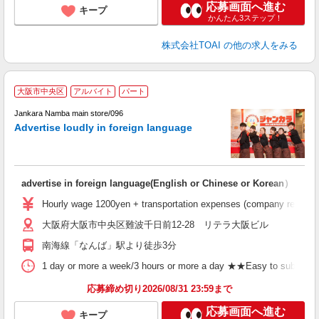
応募画面へ進む
キープ
かんたん3ステップ！
株式会社TOAI
の他の求人をみる
P
大阪市中央区
アルバイト
パート
n
k
Jankara Namba main store/096
d
Advertise loudly in foreign language
advertise in foreign language(English or Chinese or Korean）
Hourly wage 1200yen + transportation expenses (company regulation
大阪府大阪市中央区難波千日前12-28 リテラ大阪ビル
南海線「なんば」駅より徒歩3分
1 day or more a week/3 hours or more a day ★★Easy to submit shif
応募締め切り2026/08/31 23:59まで
応募画面へ進む
キープ