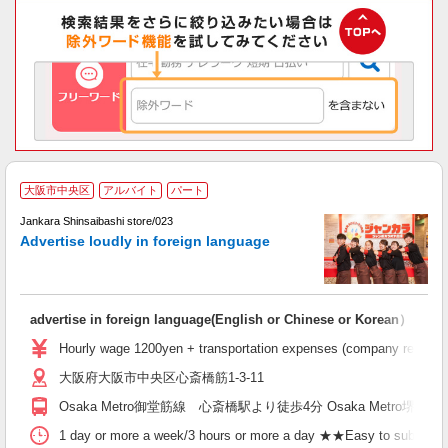
P
大阪市中央区
アルバイト
パート
n
k
Jankara Shinsaibashi store/023
d
Advertise loudly in foreign language
advertise in foreign language(English or Chinese or Korean）
Hourly wage 1200yen + transportation expenses (company regulation
大阪府大阪市中央区心斎橋筋1-3-11
Osaka Metro御堂筋線 心斎橋駅より徒歩4分 Osaka Metro
1 day or more a week/3 hours or more a day ★★Easy to submit shif