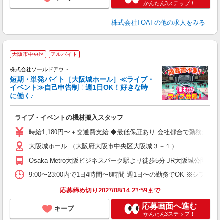
かんたん3ステップ！
株式会社TOAI
の他の求人をみる
大阪市中央区
アルバイト
株式会社ソールドアウト
短期・単発バイト［大阪城ホール］≪ライブ・
イベント≫自己申告制！週1日OK！好きな時
に働く♪
シ
ライブ・イベントの機材搬入スタッフ
入
量
時給1,180円〜＋交通費支給 ◆最低保証あり 会社都合で勤務が
卒
大阪城ホール （大阪府大阪市中央区大阪城３－１）
問
シ
Osaka Metro大阪ビジネスパーク駅より徒歩5分 JR大阪城公園駅
週
間
9:00〜23:00内で1日4時間〜8時間 週1日〜の勤務でOK ※シフ
（
応募締め切り2027/08/14 23:59まで
応募画面へ進む
キープ
かんたん3ステップ！