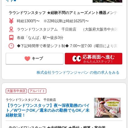
イト■
K
駅
ラウンドワンスタッフ ★経験不問のアミューズメント機器メンテナン
時給1300円〜 ※22時以降は時給1625円〜
ラウンドワンスタジアム 千日前店 （大阪府大阪市中央区難波1
各線「なんば」駅〜徒歩3分
◆下記時間帯で希望シフト制◆ 7:00〜翌7:00（曜日により異なる） 
応募画面へ進む
キープ
かんたん3ステップ！
株式会社ラウンドワンジャパン
の他の求人をみる
大阪市中央区
アルバイト
ラウンドワンスタジアム 千日前店
【ラウンドワンスタッフ】夜〜深夜勤務のバイ
や
ト／WワークOK／週末のみの勤務でもOK／未
経験歓迎！
柔
大
ラウンドワンスタッフ ★未経験OK ★受付・精算・案内等