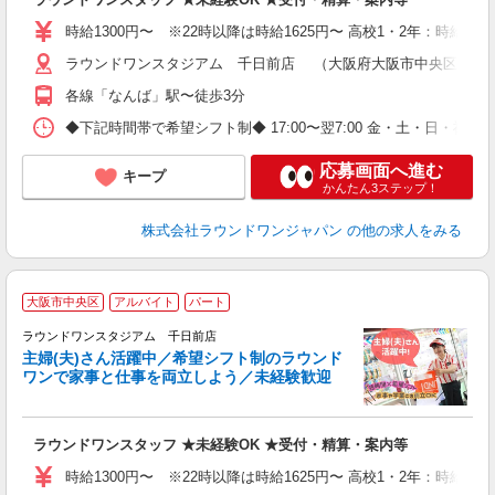
駅
時給1300円〜 ※22時以降は時給1625円〜 高校1・2年：時給120
ラウンドワンスタジアム 千日前店 （大阪府大阪市中央区難波1
各線「なんば」駅〜徒歩3分
◆下記時間帯で希望シフト制◆ 17:00〜翌7:00 金・土・日
応募画面へ進む
キープ
かんたん3ステップ！
株式会社ラウンドワンジャパン
の他の求人をみる
■
大阪市中央区
アルバイト
パート
務
ラウンドワンスタジアム 千日前店
主婦(夫)さん活躍中／希望シフト制のラウンド
ワンで家事と仕事を両立しよう／未経験歓迎
h
主
ラウンドワンスタッフ ★未経験OK ★受付・精算・案内等
O
り
時給1300円〜 ※22時以降は時給1625円〜 高校1・2年：時給120