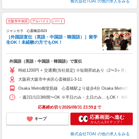
株式会社TOAI
の他の求人をみる
大阪市中央区
アルバイト
パート
ジャンカラ 心斎橋店/023
［外国語宣伝（英語・中国語・韓国語）］留学
生OK！未経験の方でもOK！
外国語（英語・中国語・韓国語）で宣伝
時給1200円 + 交通費(当社規定) ※短期昇給あり（2〜3ヶ月）
大阪府大阪市中央区心斎橋筋1-3-11
Osaka Metro御堂筋線 心斎橋駅より徒歩4分 Osaka Metro
・週2日/1日3時間〜OK ※平日のみ・土日のみ…もOK！ ※時
応募締め切り2026/08/31 23:59まで
応募画面へ進む
キープ
かんたん3ステップ！
株式会社TOAI
の他の求人をみる