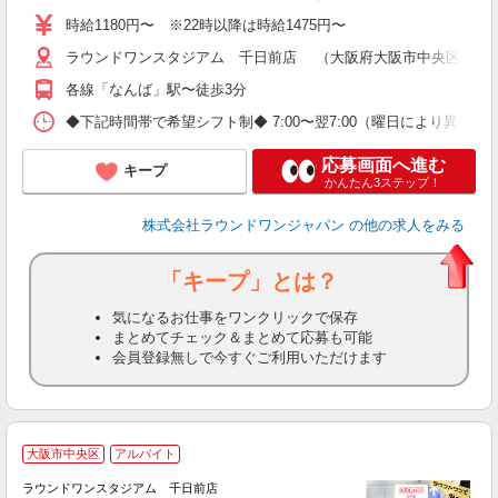
時給1180円〜 ※22時以降は時給1475円〜
ラウンドワンスタジアム 千日前店 （大阪府大阪市中央区難波1
各線「なんば」駅〜徒歩3分
◆下記時間帯で希望シフト制◆ 7:00〜翌7:00（曜日により異なる） 
応募画面へ進む
キープ
かんたん3ステップ！
株式会社ラウンドワンジャパン
の他の求人をみる
「キープ」とは？
気になるお仕事をワンクリックで保存
まとめてチェック＆まとめて応募も可能
会員登録無しで今すぐご利用いただけます
■
大阪市中央区
アルバイト
レ
ラウンドワンスタジアム 千日前店