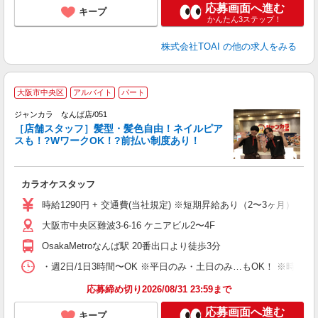
応募画面へ進む
キープ
かんたん3ステップ！
株式会社TOAI
の他の求人をみる
大阪市中央区
アルバイト
パート
ク
ジャンカラ なんば店/051
［店舗スタッフ］髪型・髪色自由！ネイルピア
スも！?WワークOK！?前払い制度あり！
ラ
カラオケスタッフ
時給1290円 + 交通費(当社規定) ※短期昇給あり（2〜3ヶ月）
大阪市中央区難波3-6-16 ケニアビル2〜4F
OsakaMetroなんば駅 20番出口より徒歩3分
・週2日/1日3時間〜OK ※平日のみ・土日のみ…もOK！ ※時
応募締め切り2026/08/31 23:59まで
応募画面へ進む
キープ