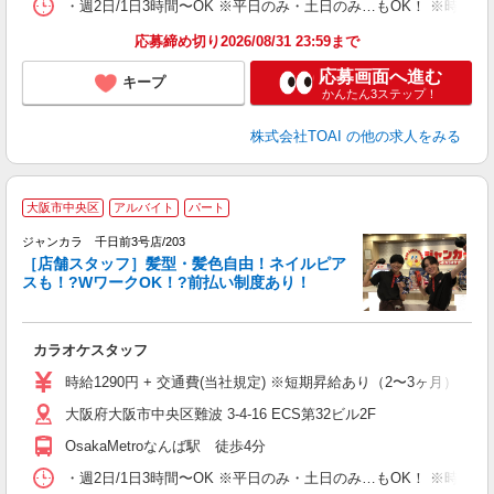
・週2日/1日3時間〜OK ※平日のみ・土日のみ…もOK！ ※時
応募締め切り2026/08/31 23:59まで
応募画面へ進む
キープ
かんたん3ステップ！
株式会社TOAI
の他の求人をみる
大阪市中央区
アルバイト
パート
ク
ジャンカラ 千日前3号店/203
［店舗スタッフ］髪型・髪色自由！ネイルピア
スも！?WワークOK！?前払い制度あり！
ラ
カラオケスタッフ
時給1290円 + 交通費(当社規定) ※短期昇給あり（2〜3ヶ月）
大阪府大阪市中央区難波 3-4-16 ECS第32ビル2F
OsakaMetroなんば駅 徒歩4分
・週2日/1日3時間〜OK ※平日のみ・土日のみ…もOK！ ※時