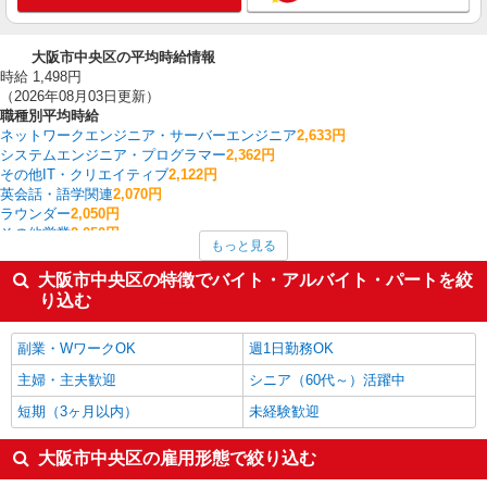
大阪市中央区の平均時給情報
時給 1,498円
（2026年08月03日更新）
職種別平均時給
ネットワークエンジニア・サーバーエンジニア
2,633円
システムエンジニア・プログラマー
2,362円
その他IT・クリエイティブ
2,122円
英会話・語学関連
2,070円
ラウンダー
2,050円
その他営業
2,050円
もっと見る
研究開発・分析評価
2,025円
施工管理・現場監督
1,850円
大阪市中央区の特徴でバイト・アルバイト・パートを絞
法人営業
1,808円
り込む
電気・ガス・水道工事/設備工事
1,800円
大阪市中央区の他の職種の平均時給を見る
副業・WワークOK
週1日勤務OK
主婦・主夫歓迎
シニア（60代～）活躍中
短期（3ヶ月以内）
未経験歓迎
大阪市中央区の雇用形態で絞り込む