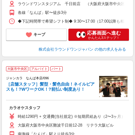
ラウンドワンスタジアム 千日前店 （大阪府大阪市中央区難波1
各線「なんば」駅〜徒歩3分
◆下記時間帯で希望シフト制◆ 9:30〜17:00（17:00以降も
応募画面へ進む
キープ
かんたん3ステップ！
株式会社ラウンドワンジャパン
の他の求人をみる
大阪市中央区
アルバイト
パート
ク
ジャンカラ なんば本店/096
［店舗スタッフ］髪型・髪色自由！ネイルピア
スも！?WワークOK！?前払い制度あり！
ラ
カラオケスタッフ
時給1290円 + 交通費(当社規定) ※短期昇給あり（2〜3ヶ月）
大阪府大阪市中央区難波千日前12-28 リテラ大阪ビル
南海線「なんば」駅より徒歩3分