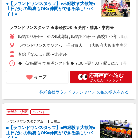
●【ラウンドワンスタッフ】●未経験者大歓迎●
土日だけの勤務もOK●仲間ができる楽しいバ
は
イト●
大
K
ラウンドワンスタッフ ★未経験OK ★受付・精算・案内等
駅
時給1300円〜 ※22時以降は時給1625円〜 高校1・2年：時給120
ラウンドワンスタジアム 千日前店 （大阪府大阪市中央区難波1
各線「なんば」駅〜徒歩3分
◆下記時間帯で希望シフト制◆ 7:00〜翌7:00（曜日により異なる） 
応募画面へ進む
キープ
かんたん3ステップ！
株式会社ラウンドワンジャパン
の他の求人をみる
■
大阪市中央区
アルバイト
レ
ラウンドワンスタジアム 千日前店
■【ラウンドワンスタッフ】■未経験者大歓迎■
ナ
土日だけの勤務もOK■仲間ができる楽しいバ
大