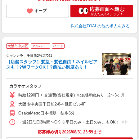
応募画面へ進む
キープ
かんたん3ステップ！
株式会社TOAI
の他の求人をみる
大阪市中央区
アルバイト
パート
ク
ジャンカラ 千日前2号店/091
［店舗スタッフ］髪型・髪色自由！ネイルピア
スも！?WワークOK！?前払い制度あり！
ラ
カラオケスタッフ
時給1290円 + 交通費(当社規定) ※短期昇給あり（2〜3ヶ月）
大阪市中央区千日前2-8-4 延田ビル4F
OsakaMetro日本橋駅 徒歩6分
・週2日/1日3時間〜OK ※平日のみ・土日のみ…もOK！ ※時
応募締め切り2026/08/31 23:59まで