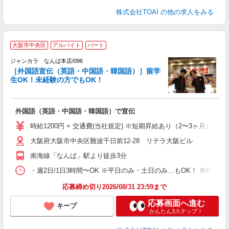
株式会社TOAI
の他の求人をみる
大阪市中央区
アルバイト
パート
ジャンカラ なんば本店/096
［外国語宣伝（英語・中国語・韓国語）］留学
生OK！未経験の方でもOK！
外国語（英語・中国語・韓国語）で宣伝
時給1200円 + 交通費(当社規定) ※短期昇給あり（2〜3ヶ月）
大阪府大阪市中央区難波千日前12-28 リテラ大阪ビル
南海線「なんば」駅より徒歩3分
・週2日/1日3時間〜OK ※平日のみ・土日のみ…もOK！ ※時
応募締め切り2026/08/31 23:59まで
応募画面へ進む
キープ
かんたん3ステップ！