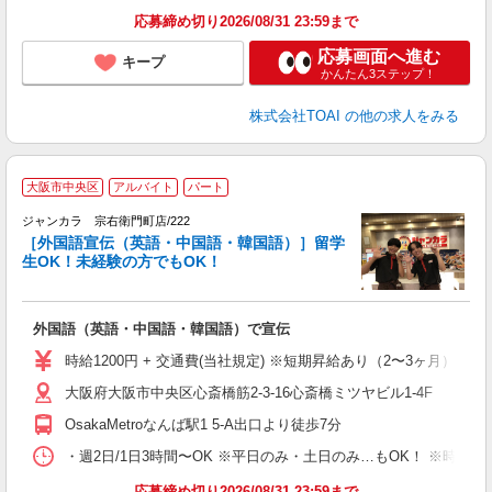
応募締め切り2026/08/31 23:59まで
応募画面へ進む
キープ
かんたん3ステップ！
株式会社TOAI
の他の求人をみる
大阪市中央区
アルバイト
パート
ジャンカラ 宗右衛門町店/222
［外国語宣伝（英語・中国語・韓国語）］留学
生OK！未経験の方でもOK！
外国語（英語・中国語・韓国語）で宣伝
時給1200円 + 交通費(当社規定) ※短期昇給あり（2〜3ヶ月）
大阪府大阪市中央区心斎橋筋2-3-16心斎橋ミツヤビル1-4F
OsakaMetroなんば駅1 5-A出口より徒歩7分
・週2日/1日3時間〜OK ※平日のみ・土日のみ…もOK！ ※時
応募締め切り2026/08/31 23:59まで