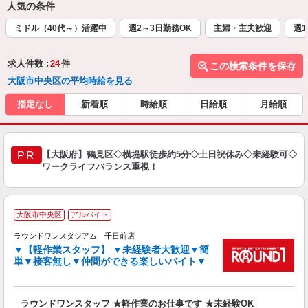
人気の条件
ミドル（40代～）活躍中
週2～3日勤務OK
主婦・主夫歓迎
週1
求人件数 :
24
件
この検索条件を保存
大阪市中央区の平均時給を見る
指定なし
新着順
時給順
日給順
月給順
【大阪府】鶴見区◇横堤駅徒歩約5分◇土日祝休み◇未経験可◇
PR
ワークライフバランス重視！
■
大阪市中央区
アルバイト
レ
ラウンドワンスタジアム 千日前店
▼【軽作業スタッフ】 ▼未経験者大歓迎▼簡
ナ
単▼接客無し▼仲間ができる楽しいバイト▼
大
K
カ
ラウンドワンスタッフ ★軽作業のお仕事です ★未経験OK