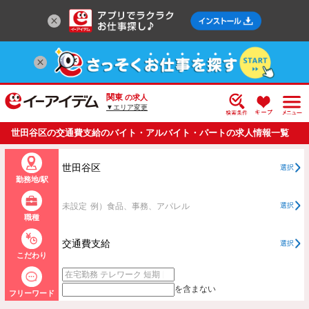
関東
の求人
▼エリア変更
世田谷区の交通費支給のバイト・アルバイト・パートの求人情報一覧
世田谷区
選択
勤務地/駅
未設定
例）食品、事務、アパレル
選択
職種
交通費支給
選択
こだわり
を含まない
フリーワード