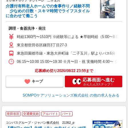
ＳＯＭＰＯケア ラヴィーレ 二子玉川
介護付有料老人ホームでの食事作り／経験不問
少なめの日数・スキマ時間でライフスタイル
に合わせて働こう
が
調理・食器洗浄・発注
週
祝
時給1360円〜1510円 ※経験等による ★早朝時給（5:00〜
～
東京都世田谷区鎌田3丁目27-3
あ
東急田園都市線・東急大井町線「二子玉川」駅よりバス6分
06:15〜10:00 15:00〜19:30 ※月〜日・祝 実働時間
応募締め切り2026/08/22 23:59まで
応募画面へ進む
キープ
かんたん3ステップ！
SOMPOケアソリューションズ株式会社
の他の求人をみる
世田谷区
交通費支給
アルバイト
パート
コンパスグループ・ジャパン株式会社 21352_p
く