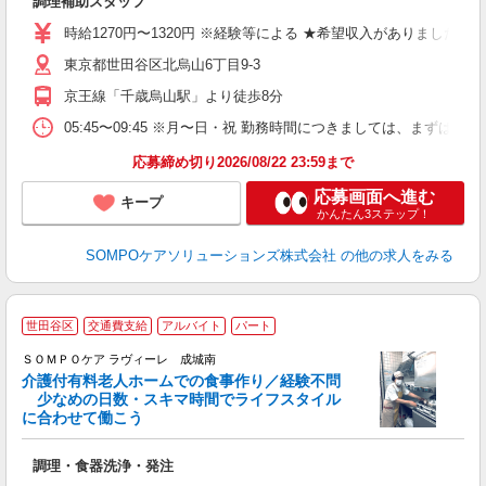
調理補助スタッフ
交
時給1270円〜1320円 ※経験等による ★希望収入がありまし
東京都世田谷区北烏山6丁目9-3
京王線「千歳烏山駅」より徒歩8分
05:45〜09:45 ※月〜日・祝 勤務時間につきましては、ま
応募締め切り2026/08/22 23:59まで
応募画面へ進む
キープ
かんたん3ステップ！
SOMPOケアソリューションズ株式会社
の他の求人をみる
世田谷区
交通費支給
アルバイト
パート
ＳＯＭＰＯケア ラヴィーレ 成城南
介護付有料老人ホームでの食事作り／経験不問
少なめの日数・スキマ時間でライフスタイル
に合わせて働こう
が
調理・食器洗浄・発注
週