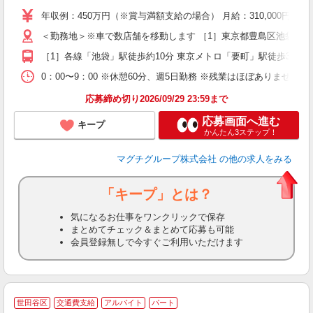
支
年収例：450万円（※賞与満額支給の場合） 月給：310,00
＜勤務地＞※車で数店舗を移動します ［1］東京都豊島区池袋3丁目1-1 
［1］各線「池袋」駅徒歩約10分 東京メトロ「要町」駅徒歩3分 
0：00〜9：00 ※休憩60分、週5日勤務 ※残業はほぼありません！
応募締め切り2026/09/29 23:59まで
応募画面へ進む
キープ
かんたん3ステップ！
マグチグループ株式会社
の他の求人をみる
「キープ」とは？
気になるお仕事をワンクリックで保存
まとめてチェック＆まとめて応募も可能
会員登録無しで今すぐご利用いただけます
世田谷区
交通費支給
アルバイト
パート