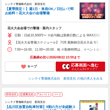
シンテイ警備株式会社 新宿支社
【夏季限定！】週1日・単発OK／日払いで即
お給料！花火大会の会場警備
り
花火大会会場での警備・案内スタッフ
未
W
日勤：日給10,500円〜 ※給与幅は勤務日数による MAX日収11
補
【花火大会警備スケジュール】 7/28 葛飾納涼花火大会 8/1
7:00〜16:00、11:00〜20:00、他 ※勤務時間は、イ
応募締め切り2026/08/22 23:59まで
応募画面へ進む
キープ
かんたん3ステップ！
シンテイ警備株式会社 新宿支社
の他の求人をみる
世田谷区
交通費支給
アルバイト
パート
■
シンテイ警備株式会社 新宿支社
日
【品川区放置自転車対策】9割の方が未経験ス
円