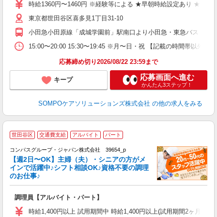
リ
時給1360円〜1460円 ※経験等による ★早朝時給設定あり 
務
東京都世田谷区喜多見1丁目31-10
小田急小田原線「成城学園前」駅南口より小田急・東急バス［二子
15:00〜20:00 15:30〜19:45 ※月〜日・祝 【記載
応募締め切り2026/08/22 23:59まで
応募画面へ進む
キープ
かんたん3ステップ！
SOMPOケアソリューションズ株式会社
の他の求人をみる
世田谷区
交通費支給
アルバイト
パート
コンパスグループ・ジャパン株式会社 39654_p
く
【週2日〜OK】主婦（夫）・シニアの方がメ
インで活躍中♪シフト相談OK♪資格不要の調理
のお仕事♪
大
調理員【アルバイト・パート】
入
歓
時給1,400円以上 試用期間中 時給1,400円以上(試用期間2ヶ月