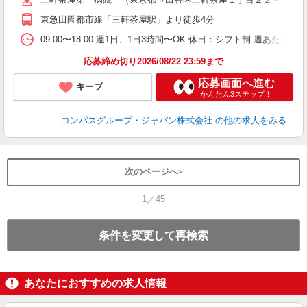
用
シ
東急田園都市線「三軒茶屋駅」より徒歩4分
迎
助
09:00〜18:00 週1日、1日3時間〜OK 休日：シフト制 週あたり
応募締め切り2026/08/22 23:59まで
応募画面へ進む
キープ
かんたん3ステップ！
コンパスグループ・ジャパン株式会社
の他の求人をみる
次のページへ
1／45
条件を変更して再検索
あなたにおすすめの求人情報