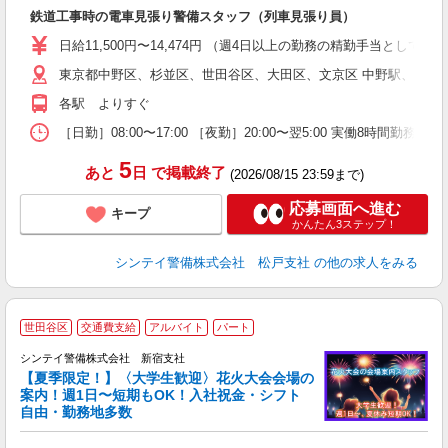
即
鉄道工事時の電車見張り警備スタッフ（列車見張り員）
～
い
日給11,500円〜14,474円 （週4日以上の勤務の精勤手当として日給
東京都中野区、杉並区、世田谷区、大田区、文京区 中野駅、荻窪
な
各駅 よりすぐ
［日勤］08:00〜17:00 ［夜勤］20:00〜翌5:00 実働8
5
あと
日
で掲載終了
(2026/08/15 23:59まで)
応募画面へ進む
キープ
かんたん3ステップ！
シンテイ警備株式会社 松戸支社
の他の求人をみる
世田谷区
交通費支給
アルバイト
パート
シンテイ警備株式会社 新宿支社
【夏季限定！】〈大学生歓迎〉花火大会会場の
案内！週1日〜短期もOK！入社祝金・シフト
自由・勤務地多数
ス