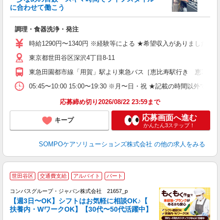
に合わせて働こう
が
調理・食器洗浄・発注
週
～
時給1290円〜1340円 ※経験等による ★希望収入がありまし
東京都世田谷区深沢4丁目8-11
東急田園都市線「用賀」駅より東急バス［恵比寿駅行き 恵32系統
05:45〜10:00 15:00〜19:30 ※月〜日・祝 ★記載
応募締め切り2026/08/22 23:59まで
応募画面へ進む
キープ
かんたん3ステップ！
SOMPOケアソリューションズ株式会社
の他の求人をみる
世田谷区
交通費支給
アルバイト
パート
コンパスグループ・ジャパン株式会社 21657_p
く
【週3日〜OK】シフトはお気軽に相談OK♪【
扶養内・WワークOK】【30代〜50代活躍中】