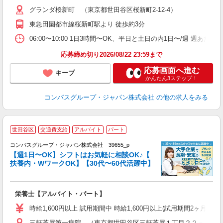
～
グランダ桜新町 （東京都世田谷区桜新町2-12-4）
用
1
東急田園都市線桜新町駅より 徒歩約3分
W
06:00〜10:00 1日3時間〜OK、平日と土日の内1日〜/週 週あた
応募締め切り2026/08/22 23:59まで
応募画面へ進む
キープ
かんたん3ステップ！
コンパスグループ・ジャパン株式会社
の他の求人をみる
世田谷区
交通費支給
アルバイト
パート
コンパスグループ・ジャパン株式会社 39655_p
く
【週1日〜OK】シフトはお気軽に相談OK♪【
扶養内・WワークOK】【30代〜60代活躍中】
大
栄養士【アルバイト・パート】
入
歓
時給1,600円以上 試用期間中 時給1,600円以上(試用期間2ヶ月
～
三軒茶屋第一病院 （東京都世田谷区三軒茶屋１丁目２２－８）