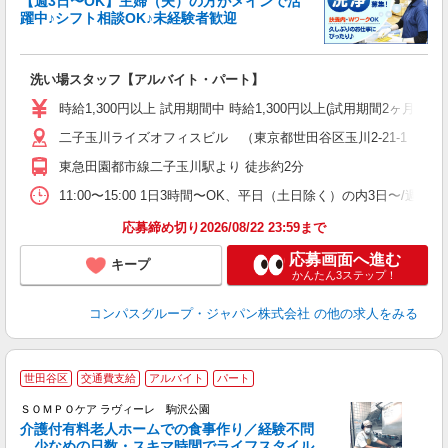
【週3日〜OK】主婦（夫）の方がメインで活
躍中♪シフト相談OK♪未経験者歓迎
大
洗い場スタッフ【アルバイト・パート】
入
歓
時給1,300円以上 試用期間中 時給1,300円以上(試用期間2ヶ月
～
二子玉川ライズオフィスビル （東京都世田谷区玉川2‐21‐1 ライ
用
務
東急田園都市線二子玉川駅より 徒歩約2分
昼
11:00〜15:00 1日3時間〜OK、平日（土日除く）の内3日〜/週
応募締め切り2026/08/22 23:59まで
応募画面へ進む
キープ
かんたん3ステップ！
コンパスグループ・ジャパン株式会社
の他の求人をみる
世田谷区
交通費支給
アルバイト
パート
ＳＯＭＰＯケア ラヴィーレ 駒沢公園
介護付有料老人ホームでの食事作り／経験不問
少なめの日数・スキマ時間でライフスタイル