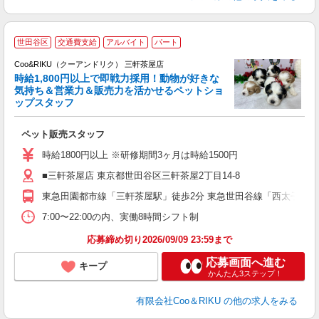
世田谷区
交通費支給
アルバイト
パート
Coo&RIKU（クーアンドリク） 三軒茶屋店
時給1,800円以上で即戦力採用！動物が好きな
客
気持ち＆営業力＆販売力を活かせるペットショ
ップスタッフ
だ
ペット販売スタッフ
入
夫
時給1800円以上 ※研修期間3ヶ月は時給1500円
中
■三軒茶屋店 東京都世田谷区三軒茶屋2丁目14-8
自
産
東急田園都市線「三軒茶屋駅」徒歩2分 東急世田谷線「西太子堂駅
登
7:00〜22:00の内、実働8時間シフト制
応募締め切り2026/09/09 23:59まで
応募画面へ進む
キープ
かんたん3ステップ！
有限会社Coo＆RIKU
の他の求人をみる