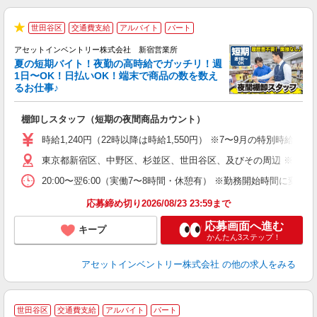
世田谷区
交通費支給
アルバイト
パート
★
アセットインベントリー株式会社 新宿営業所
夏の短期バイト！夜勤の高時給でガッチリ！週
担
1日〜OK！日払いOK！端末で商品の数を数え
自
るお仕事♪
手
棚卸しスタッフ（短期の夜間商品カウント）
履
学
時給1,240円（22時以降は時給1,550円） ※7〜9月の特別時
日
東京都新宿区、中野区、杉並区、世田谷区、及びその周辺 ※直行
ア
20:00〜翌6:00（実働7〜8時間・休憩有） ※勤務開始時間に
応募締め切り2026/08/23 23:59まで
応募画面へ進む
キープ
かんたん3ステップ！
アセットインベントリー株式会社
の他の求人をみる
世田谷区
交通費支給
アルバイト
パート