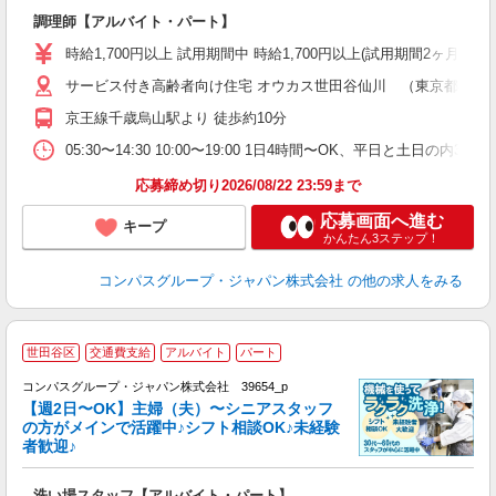
大
調理師【アルバイト・パート】
入
歓
時給1,700円以上 試用期間中 時給1,700円以上(試用期間2ヶ月
～
サービス付き高齢者向け住宅 オウカス世田谷仙川 （東京都世田谷区給
用
週
京王線千歳烏山駅より 徒歩約10分
内
W
05:30〜14:30 10:00〜19:00 1日4時間〜OK、平日と土日の内
応募締め切り2026/08/22 23:59まで
応募画面へ進む
キープ
かんたん3ステップ！
コンパスグループ・ジャパン株式会社
の他の求人をみる
世田谷区
交通費支給
アルバイト
パート
コンパスグループ・ジャパン株式会社 39654_p
く
【週2日〜OK】主婦（夫）〜シニアスタッフ
の方がメインで活躍中♪シフト相談OK♪未経験
者歓迎♪
大
洗い場スタッフ【アルバイト・パート】