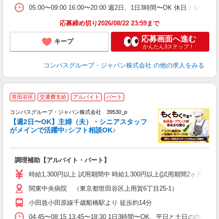
05:00〜09:00 16:00〜20:00 週2日、1日3時間〜OK 休日：
応募締め切り2026/08/22 23:59まで
応募画面へ進む
キープ
かんたん3ステップ！
コンパスグループ・ジャパン株式会社
の他の求人をみる
世田谷区
交通費支給
アルバイト
パート
コンパスグループ・ジャパン株式会社 39530_p
く
【週2日〜OK】主婦（夫）・シニアスタッフ
がメインで活躍中♪シフト相談OK♪
大
調理補助【アルバイト・パート】
入
歓
時給1,300円以上 試用期間中 時給1,300円以上(試用期間2ヶ月
～
関東中央病院 （東京都世田谷区上用賀6丁目25-1）
用
2
小田急小田原線千歳船橋駅より 徒歩約14分
内
業
04:45〜08:15 13:45〜18:30 1日3時間〜OK、平日と土日の内