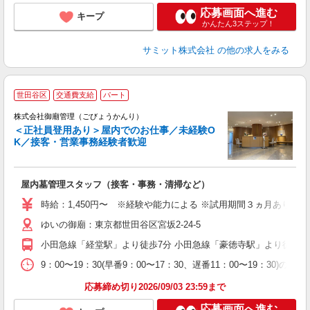
応募画面へ進む
キープ
かんたん3ステップ！
サミット株式会社
の他の求人をみる
世田谷区
交通費支給
パート
株式会社御廟管理（ごびょうかんり）
＜正社員登用あり＞屋内でのお仕事／未経験O
K／接客・営業事務経験者歓迎
う
未
屋内墓管理スタッフ（接客・事務・清掃など）
時給：1,450円〜 ※経験や能力による ※試用期間３ヵ月あり(同条
ゆいの御廟：東京都世田谷区宮坂2-24-5
小田急線「経堂駅」より徒歩7分 小田急線「豪徳寺駅」より徒歩7
9：00〜19：30(早番9：00〜17：30、遅番11：00〜1
応募締め切り2026/09/03 23:59まで
応募画面へ進む