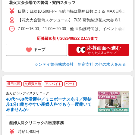
花火大会会場での警備・案内スタッフ
未
W
日勤：日給10,500円〜 ※給与幅は勤務日数による MAX日収11
補
【花火大会警備スケジュール】 7/28 葛飾納涼花火大会 8/1
7:00〜16:00、11:00〜20:00、他 ※勤務時間は、イ
応募締め切り2026/08/22 23:59まで
応募画面へ進む
キープ
かんたん3ステップ！
シンテイ警備株式会社 新宿支社
の他の求人をみる
世田谷区
交通費支給
アルバイト
パート
立
ス
あんどうレディスクリニック
40代〜60代活躍中／ミニボーナスあり／駅徒
歩1分!!働きやすい産婦人科でもう一度働いて
みませんか♪
ス
産婦人科クリニックの医療事務
入
ン
時給1,400円