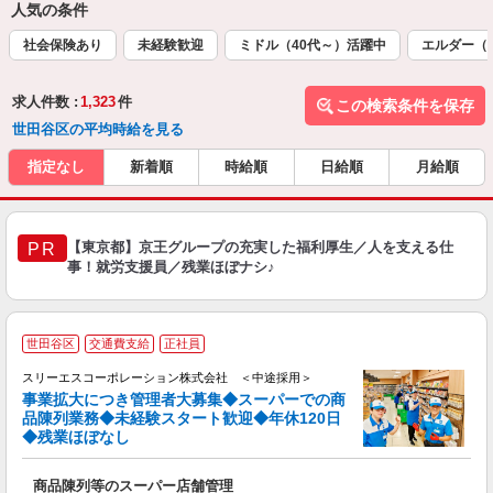
人気の条件
社会保険あり
未経験歓迎
ミドル（40代～）活躍中
エルダー（
求人件数 :
1,323
件
この検索条件を保存
世田谷区の平均時給を見る
指定なし
新着順
時給順
日給順
月給順
【東京都】京王グループの充実した福利厚生／人を支える仕
PR
事！就労支援員／残業ほぼナシ♪
世田谷区
交通費支給
正社員
スリーエスコーポレーション株式会社 ＜中途採用＞
事業拡大につき管理者大募集◆スーパーでの商
品陳列業務◆未経験スタート歓迎◆年休120日
◆残業ほぼなし
そ
商品陳列等のスーパー店舗管理
未