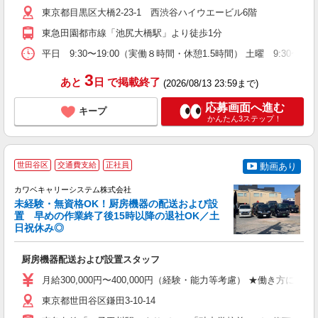
ス
東京都目黒区大橋2-23-1 西渋谷ハイウエービル6階
な
東急田園都市線「池尻大橋駅」より徒歩1分
平日 9:30〜19:00（実働８時間・休憩1.5時間） 土曜 9:
3
あと
日
で掲載終了
(2026/08/13 23:59まで)
応募画面へ進む
キープ
かんたん3ステップ！
世田谷区
交通費支給
正社員
動画あり
か
カワベキャリーシステム株式会社
未経験・無資格OK！厨房機器の配送および設
置 早めの作業終了後15時以降の退社OK／土
日祝休み◎
た
ー
厨房機器配送および設置スタッフ
未
あ
月給300,000円〜400,000円（経験・能力等考慮） ★働き方により
あ
東京都世田谷区鎌田3-10-14