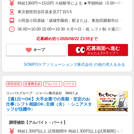
通
時給1360円〜1510円 ※経験等による ★早朝時給（5:00〜
躍
東京都世田谷区喜多見3丁目5-5
か
小田急小田原線「成城学園前」駅または、東急田園都市線「二子玉
06:00〜10:00 15:00〜19:30 ※月〜日・祝 シフト制
応募締め切り2026/08/22 23:59まで
応募画面へ進む
キープ
かんたん3ステップ！
SOMPOケアソリューションズ株式会社
の他の求人をみる
世田谷区
交通費支給
アルバイト
パート
コンパスグループ・ジャパン株式会社 39417_p
く
【週1日〜OK】大手企業での長期・安定のお
仕事♪シフト相談OK♪主婦（夫）・シニアスタ
ッフが活躍中♪
大
調理補助【アルバイト・パート】
入
歓
時給1,300円以上 試用期間中 時給1,300円以上(試用期間2ヶ月