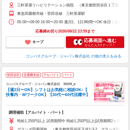
～
三軒茶屋リハビリテーション病院 （東京都世田谷区１丁目２４
用
～
東急田園都市線・世田谷線 三軒茶屋駅
扶
05:00〜09:00 16:00〜20:00 週2日、1日3時間〜OK 休日：
応募締め切り2026/08/22 23:59まで
応募画面へ進む
キープ
かんたん3ステップ！
コンパスグループ・ジャパン株式会社
の他の求人をみる
世田谷区
交通費支給
アルバイト
パート
コンパスグループ・ジャパン株式会社 39209_p
く
【週2日〜OK】シフトはお気軽に相談OK♪【
扶養内・WワークOK】【30代〜60代活躍中】
大
調理補助【アルバイト・パート】
入
歓
時給1,250円以上 試用期間中 時給1,250円以上(試用期間2ヶ月
～
グランダ田園調布 （東京都世田谷区玉堤1-3-2 グランダ田園調
用