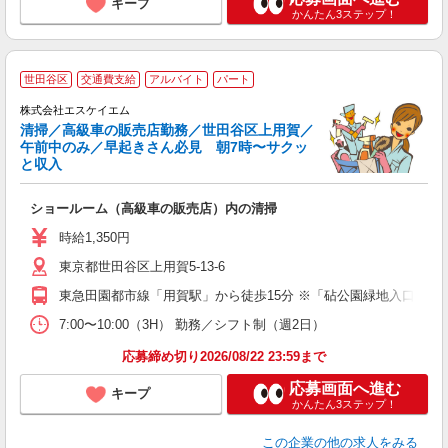
キープ
かんたん3ステップ！
世田谷区
交通費支給
アルバイト
パート
株式会社エスケイエム
清掃／高級車の販売店勤務／世田谷区上用賀／
午前中のみ／早起きさん必見 朝7時〜サクッ
と収入
が
ショールーム（高級車の販売店）内の清掃
未
K
時給1,350円
東京都世田谷区上用賀5-13-6
東急田園都市線「用賀駅」から徒歩15分 ※「砧公園緑地入口」バ
7:00〜10:00（3H） 勤務／シフト制（週2日）
応募締め切り2026/08/22 23:59まで
応募画面へ進む
キープ
かんたん3ステップ！
この企業
の他の求人をみる