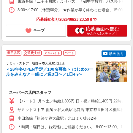
東急各線「二子玉川駅」よりバス、「砧中学校前」バス停下車徒歩
8:00〜17:00（休憩60分） ★作業が早く終わった場合、15:00以降
応募締め切り2026/08/23 23:59まで
応募画面へ進む
キープ
かんたん3ステップ！
世田谷区
交通費支給
アルバイト
パート
動画あり
サミットストア 祖師ヶ谷大蔵駅北口店
＜26年冬OPEN予定／100名募集＞ はじめの一
歩をみんなと一緒に／週3日〜／1日4h〜
お
スーパーの店内スタッフ
入
生
【パート】 月〜土／時給1,305円 日・祝／時給1,405円 22時以降
ク
内
サミットストア 祖師ヶ谷大蔵駅北口店 東京都世田谷区祖師谷3丁目3
ム
小田急線「祖師ケ谷大蔵駅」北口より徒歩2分
養
＊時間・曜日は、お気軽にご相談ください。 8:00〜13:00、13:00
制