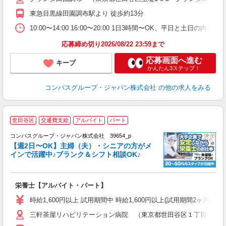
2
東急目黒線田園調布駅より 徒歩約13分
内
副
10:00〜14:00 16:00〜20:00 1日3時間〜OK、平日と土日の内
応募締め切り2026/08/22 23:59まで
応募画面へ進む
キープ
かんたん3ステップ！
コンパスグループ・ジャパン株式会社
の他の求人をみる
世田谷区
交通費支給
アルバイト
パート
コンパスグループ・ジャパン株式会社 39654_p
く
【週2日〜OK】主婦（夫）・シニアの方がメ
インで活躍中♪ブランク＆シフト相談OK♪
大
栄養士【アルバイト・パート】
入
歓
時給1,600円以上 試用期間中 時給1,600円以上(試用期間2ヶ月
～
三軒茶屋リハビリテーション病院 （東京都世田谷区１丁目２４
用
シ