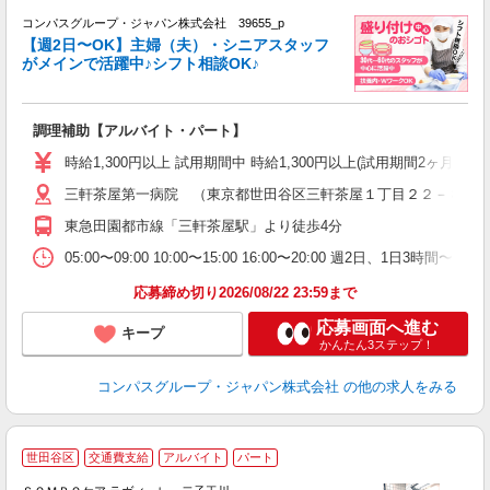
コンパスグループ・ジャパン株式会社 39655_p
く
【週2日〜OK】主婦（夫）・シニアスタッフ
がメインで活躍中♪シフト相談OK♪
大
調理補助【アルバイト・パート】
入
歓
時給1,300円以上 試用期間中 時給1,300円以上(試用期間2ヶ月
～
三軒茶屋第一病院 （東京都世田谷区三軒茶屋１丁目２２－８）
用
～
東急田園都市線「三軒茶屋駅」より徒歩4分
扶
05:00〜09:00 10:00〜15:00 16:00〜20:00 週2日、1日
応募締め切り2026/08/22 23:59まで
応募画面へ進む
キープ
かんたん3ステップ！
コンパスグループ・ジャパン株式会社
の他の求人をみる
世田谷区
交通費支給
アルバイト
パート