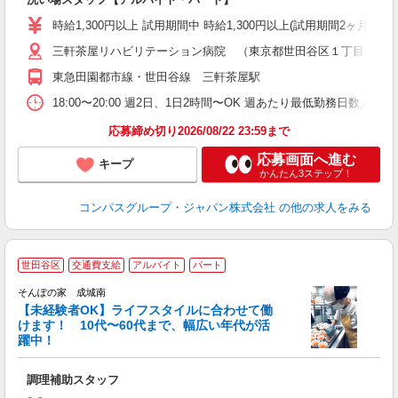
入
歓
時給1,300円以上 試用期間中 時給1,300円以上(試用期間2ヶ月
～
三軒茶屋リハビリテーション病院 （東京都世田谷区１丁目２４
用
～
東急田園都市線・世田谷線 三軒茶屋駅
扶
18:00〜20:00 週2日、1日2時間〜OK 週あたり最低勤務日数／2日
応募締め切り2026/08/22 23:59まで
応募画面へ進む
キープ
かんたん3ステップ！
コンパスグループ・ジャパン株式会社
の他の求人をみる
世田谷区
交通費支給
アルバイト
パート
そんぽの家 成城南
【未経験者OK】ライフスタイルに合わせて働
けます！ 10代〜60代まで、幅広い年代が活
躍中！
を
調理補助スタッフ
週