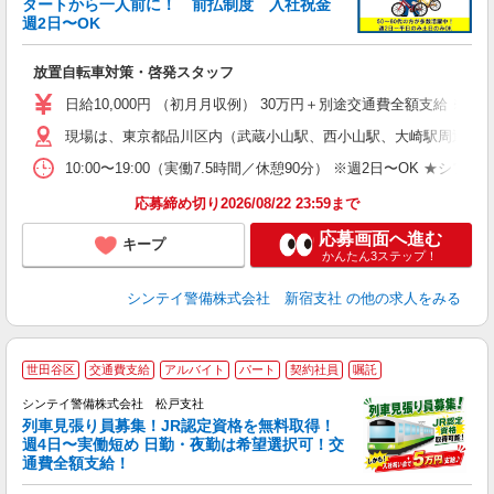
タートから一人前に！ 前払制度 入社祝金
給
週2日〜OK
昇
あ
放置自転車対策・啓発スタッフ
日給10,000円 （初月月収例） 30万円＋別途交通費全額支給 ※
現場は、東京都品川区内（武蔵小山駅、西小山駅、大崎駅周辺） そ
10:00〜19:00（実働7.5時間／休憩90分） ※週2日〜O
応募締め切り2026/08/22 23:59まで
応募画面へ進む
キープ
かんたん3ステップ！
シンテイ警備株式会社 新宿支社
の他の求人をみる
世田谷区
交通費支給
アルバイト
パート
契約社員
嘱託
シンテイ警備株式会社 松戸支社
列車見張り員募集！JR認定資格を無料取得！
収
週4日〜実働短め 日勤・夜勤は希望選択可！交
通費全額支給！
て