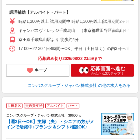
大
調理補助【アルバイト・パート】
入
歓
時給1,300円以上 試用期間中 時給1,300円以上(試用期間2ヶ月
～
キャンパスヴィレッジ千歳烏山 （東京都世田谷区南烏山4-4-9）
用
務
京王線千歳烏山駅より 徒歩約4分
O
17:00〜22:30 1日4時間〜OK、平日（土日除く）の内3日〜/週
応募締め切り2026/08/22 23:59まで
応募画面へ進む
キープ
かんたん3ステップ！
コンパスグループ・ジャパン株式会社
の他の求人をみる
世田谷区
交通費支給
アルバイト
パート
コンパスグループ・ジャパン株式会社 39600_p
く
【週3日〜OK】主婦（夫）・シニアの方がメ
インで活躍中♪ブランク＆シフト相談OK♪