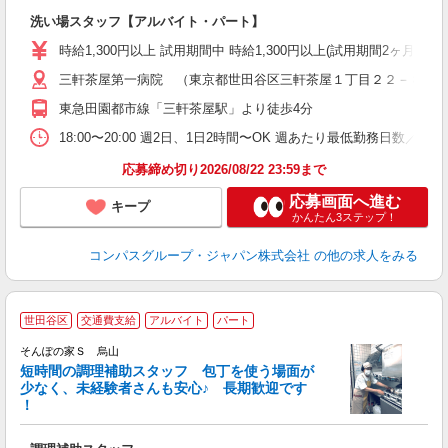
大
洗い場スタッフ【アルバイト・パート】
入
歓
時給1,300円以上 試用期間中 時給1,300円以上(試用期間2ヶ月
～
三軒茶屋第一病院 （東京都世田谷区三軒茶屋１丁目２２－８）
用
～
東急田園都市線「三軒茶屋駅」より徒歩4分
扶
18:00〜20:00 週2日、1日2時間〜OK 週あたり最低勤務日数／2日
応募締め切り2026/08/22 23:59まで
応募画面へ進む
キープ
かんたん3ステップ！
コンパスグループ・ジャパン株式会社
の他の求人をみる
世田谷区
交通費支給
アルバイト
パート
そんぽの家Ｓ 烏山
短時間の調理補助スタッフ 包丁を使う場面が
少なく、未経験者さんも安心♪ 長期歓迎です
策
！
週
ー