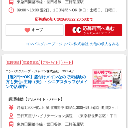
東急田園都市線・世田谷線 三軒茶屋駅
迎
助
09:00〜18:00 週2日、1日3時間〜OK 休日：土曜日、日曜日、
応募締め切り2026/08/22 23:59まで
応募画面へ進む
キープ
かんたん3ステップ！
コンパスグループ・ジャパン株式会社
の他の求人をみる
世田谷区
交通費支給
アルバイト
パート
コンパスグループ・ジャパン株式会社 39654_p
く
【週2日〜OK】盛付けメインなので未経験の
方も安心♪主婦（夫）・シニアスタッフがメイ
ンで活躍中♪
大
調理補助【アルバイト・パート】
入
歓
時給1,300円以上 試用期間中 時給1,300円以上(試用期間2ヶ月
～
三軒茶屋リハビリテーション病院 （東京都世田谷区１丁目２４
用
～
東急田園都市線・世田谷線 三軒茶屋駅
扶