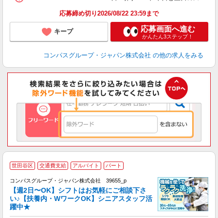
応募締め切り2026/08/22 23:59まで
応募画面へ進む
キープ
かんたん3ステップ！
コンパスグループ・ジャパン株式会社
の他の求人をみる
世田谷区
交通費支給
アルバイト
パート
コンパスグループ・ジャパン株式会社 39655_p
く
【週2日〜OK】シフトはお気軽にご相談下さ
い♪【扶養内・WワークOK】シニアスタッフ活
躍中★