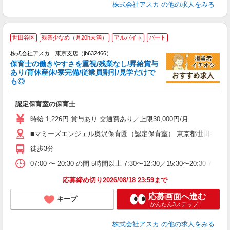
株式会社アスカ
の他の求人をみる
世田谷区
残業少なめ（月20h未満）
アルバイト
パート
株式会社アスカ 東京支店（jb632466）
保育士の働きやすさを重視/残業なし/昇給賞与
あり/育休産休/寮完備/従業員割引/見学だけで
も◎
面
認定保育室の保育士
入
不
時給 1,226円 賞与あり 交通費あり／上限30,000円/月
あ
■マミーズエンジェル奥沢保育園（認定保育室） 東京都世田谷区奥沢
業
宅
徒歩3分
07:00 〜 20:30 の間 5時間以上 7:30〜12:30／15:30〜2
応募締め切り2026/08/18 23:59まで
応募画面へ進む
キープ
かんたん3ステップ！
株式会社アスカ
の他の求人をみる