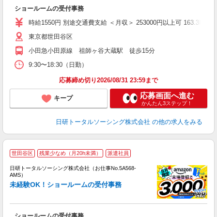
W
ショールームの受付事務
ク
交
時給1550円 別途交通費支給 ＜月収＞ 253000円以上可 163.3H
東京都世田谷区
小田急小田原線 祖師ヶ谷大蔵駅 徒歩15分
9:30〜18:30（日勤）
応募締め切り2026/08/31 23:59まで
応募画面へ進む
キープ
かんたん3ステップ！
日研トータルソーシング株式会社
の他の求人をみる
◎
世田谷区
残業少なめ（月20h未満）
派遣社員
n
日研トータルソーシング株式会社（お仕事No.5A568-
ー
AMS）
z
未経験OK！ショールームの受付事務
談
W
ショールームの受付事務