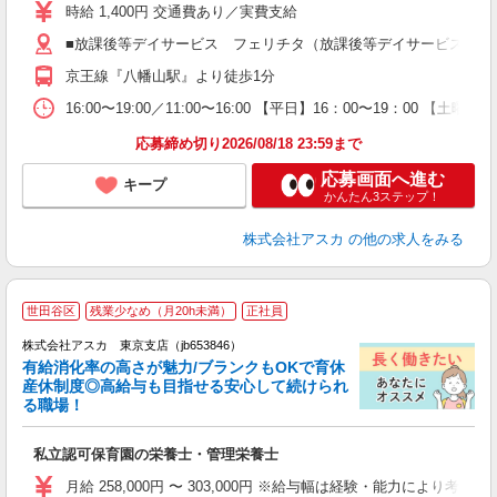
不
時給 1,400円 交通費あり／実費支給
6
■放課後等デイサービス フェリチタ（放課後等デイサービス） 東京都
O
京王線『八幡山駅』より徒歩1分
16:00〜19:00／11:00〜16:00 【平日】16：00〜19：00 【土
応募締め切り2026/08/18 23:59まで
応募画面へ進む
キープ
かんたん3ステップ！
株式会社アスカ
の他の求人をみる
世田谷区
残業少なめ（月20h未満）
正社員
株式会社アスカ 東京支店（jb653846）
有給消化率の高さが魅力/ブランクもOKで育休
産休制度◎高給与も目指せる安心して続けられ
る職場！
面
私立認可保育園の栄養士・管理栄養士
入
不
月給 258,000円 〜 303,000円 ※給与幅は経験・能力