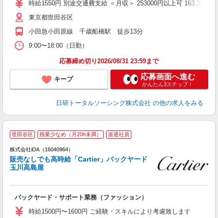
時給1550円 別途交通費支給 ＜月収＞ 253000円以上可 163.3H
東京都世田谷区
小田急小田原線 千歳船橋駅 徒歩13分
9:00〜18:00（日勤）
応募締め切り2026/08/31 23:59まで
応募画面へ進む
キープ
かんたん3ステップ！
日研トータルソーシング株式会社
の他の求人をみる
世田谷区
残業少なめ（月20h未満）
派遣社員
ョ
株式会社iDA（16040964）
販売なしでも高時給「Cartier」バックヤード
研
玉川高島屋
か
バックヤード・サポート業務（ファッション）
入
日
時給1500円〜1600円 ご経験・スキルにより考慮致します
卒