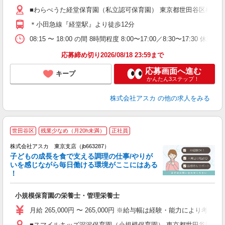
結
■わらべうた経堂保育園（私立認可保育園） 東京都世田谷区桜上水1
ン
＊小田急線『経堂駅』より徒歩12分
08:15 〜 18:00 の間 8時間程度 8:00〜17:00／8:30〜1
応募締め切り2026/08/18 23:59まで
応募画面へ進む
キープ
かんたん3ステップ！
株式会社アスカ
の他の求人をみる
世田谷区
残業少なめ（月20h未満）
正社員
株式会社アスカ 東京支店（jb663287）
子どもの成長を食で支える調理の仕事/やりが
いを感じながら毎日働ける環境がここにはある
！
面
小規模保育園の栄養士・管理栄養士
入
不
月給 265,000円 〜 265,000円 ※給与幅は経験・能力により考
ほ
■スマイルキッズ深沢保育園（小規模保育園） 東京都世田谷区深沢43