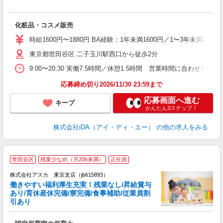
か
化粧品・コスメ販売
入
日
時給1600円〜1880円 BA経験：1年未満1600円／1〜3年未満1710
格
東京都世田谷区 二子玉川駅西口から徒歩2分
残
社
9:00〜20:30 実働7.5時間／休憩1.5時間 営業時間に合わ
応募締め切り2026/11/30 23:59まで
応募画面へ進む
キープ
かんたん3ステップ！
株式会社iDA（アイ・ディ・エー）
の他の求人をみる
世田谷区
残業少なめ（月20h未満）
正社員
株式会社アスカ 東京支店（jb615893）
働きやすい福利厚生充実！残業なし/昇給賞与
あり/育休産休完備/寮完備/食事補助/従業員割
引あり
面