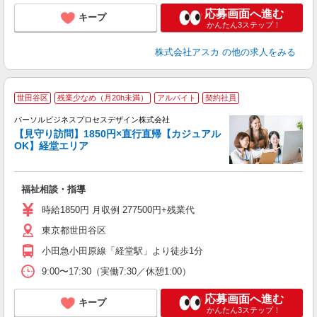
応募画面へ進む
キープ
かんたん3ステップ！
株式会社アスカ
の他の求人をみる
世田谷区
残業少なめ（月20h未満）
アルバイト
契約社員
パーソルビジネスプロセスデザイン株式会社
経
【見守り訪問】1850円×直行直帰【カジュアル
入
OK】経堂エリア
は
学
活
福祉相談・指導
会
時給1850円 月収例 277500円+残業代
制
東京都世田谷区
小田急小田原線「経堂駅」より徒歩1分
9:00〜17:30（実働7:30／休憩1:00）
応募画面へ進む
キープ
かんたん3ステップ！