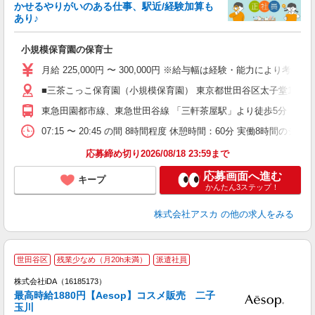
かせるやりがいのある仕事、駅近/経験加算も
あり♪
面
小規模保育園の保育士
入
不
月給 225,000円 〜 300,000円 ※給与幅は経験・能力に
あ
■三茶こっこ保育園（小規模保育園） 東京都世田谷区太子堂11240
業
東急田園都市線、東急世田谷線 「三軒茶屋駅」より徒歩5分
り
07:15 〜 20:45 の間 8時間程度 休憩時間：60分 実働8
応募締め切り2026/08/18 23:59まで
応募画面へ進む
キープ
かんたん3ステップ！
株式会社アスカ
の他の求人をみる
世田谷区
残業少なめ（月20h未満）
派遣社員
ョ
株式会社iDA（16185173）
最高時給1880円【Aesop】コスメ販売 二子
研
玉川