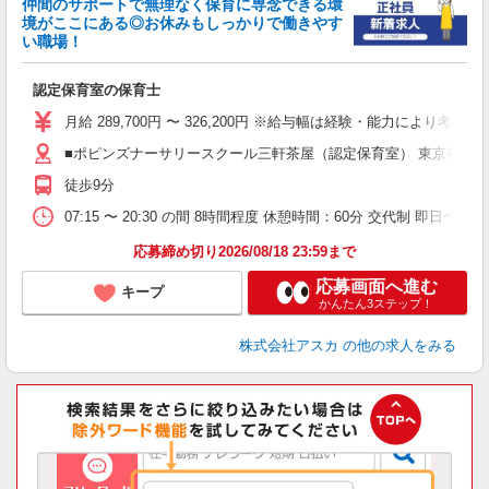
仲間のサポートで無理なく保育に専念できる環
境がここにある◎お休みもしっかりで働きやす
い職場！
面
認定保育室の保育士
入
不
月給 289,700円 〜 326,200円 ※給与幅は経験・能力により考慮
あ
■ポピンズナーサリースクール三軒茶屋（認定保育室） 東京都世田谷
未
徒歩9分
セ
07:15 〜 20:30 の間 8時間程度 休憩時間：60分 交代制 即日
応募締め切り2026/08/18 23:59まで
応募画面へ進む
キープ
かんたん3ステップ！
株式会社アスカ
の他の求人をみる