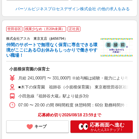
パーソルビジネスプロセスデザイン株式会社
の他の求人をみる
世田谷区
残業少なめ（月20h未満）
正社員
株式会社アスカ 東京支店（jb656794）
仲間のサポートで無理なく保育に専念できる環
境がここにある◎お休みもしっかりで働きやす
い職場！
面
小規模保育園の保育士
入
不
月給 241,000円 〜 331,000円 ※給与幅は経験・能力により考慮 賞
休
■木下の保育園 祖師谷（小規模保育園） 東京都世田谷区祖師谷15
満
貯
小田急線『祖師谷大蔵』駅より徒歩3分
07:00 〜 20:00 の間 8時間程度 休憩時間：60分 勤務時間外：
応募締め切り2026/08/18 23:59まで
応募画面へ進む
キープ
かんたん3ステップ！