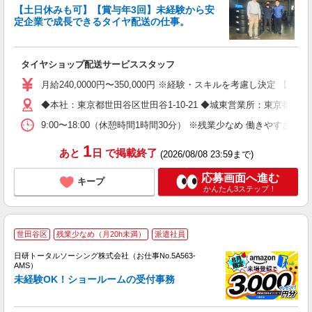
【土日休みも可】【賞与年3回】未経験から安
定企業で成長できるタイヤ配送の仕事。
間
タイヤショップ配送サービススタッフ
入
～
月給240,0000円〜350,000円 ※経験・スキルを考慮し決定
O
◆本社：東京都世田谷区世田谷1-10-21 ◆城東営業所：東京都葛飾区奥
ブ
9:00〜18:00（休憩時間1時間30分） ※残業少なめ 働
1
あと
日
で掲載終了
(2026/08/08 23:59まで)
応募画面へ進む
キープ
かんたん3ステップ！
◎
世田谷区
残業少なめ（月20h未満）
派遣社員
n
日研トータルソーシング株式会社（お仕事No.5A563-
ー
AMS）
z
未経験OK！ショールームの受付事務
談