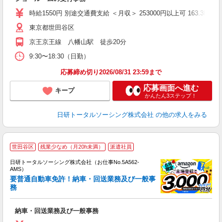
ク
交
時給1550円 別途交通費支給 ＜月収＞ 253000円以上可 163.3H
東京都世田谷区
京王京王線 八幡山駅 徒歩20分
9:30〜18:30（日勤）
応募締め切り2026/08/31 23:59まで
応募画面へ進む
キープ
かんたん3ステップ！
日研トータルソーシング株式会社
の他の求人をみる
◎
世田谷区
残業少なめ（月20h未満）
派遣社員
n
日研トータルソーシング株式会社（お仕事No.5A562-
ー
AMS）
z
要普通自動車免許！納車・回送業務及び一般事
務
談
W
納車・回送業務及び一般事務
入