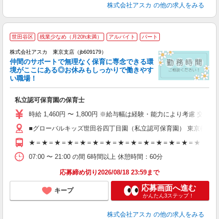
株式会社アスカ
の他の求人をみる
世田谷区
残業少なめ（月20h未満）
アルバイト
パート
株式会社アスカ 東京支店（jb609179）
仲間のサポートで無理なく保育に専念できる環
境がここにある◎お休みもしっかりで働きやす
い職場！
面
私立認可保育園の保育士
入
不
時給 1,460円 〜 1,800円 ※給与幅は経験・能力により考慮 交通費あ
な
■グローバルキッズ世田谷四丁目園（私立認可保育園） 東京都世田
研
★＝★＝★＝★＝★＝★＝★＝★＝★＝★＝★＝★＝★＝★＝★＝
07:00 〜 21:00 の間 6時間以上 休憩時間：60分
応募締め切り2026/08/18 23:59まで
応募画面へ進む
キープ
かんたん3ステップ！
株式会社アスカ
の他の求人をみる