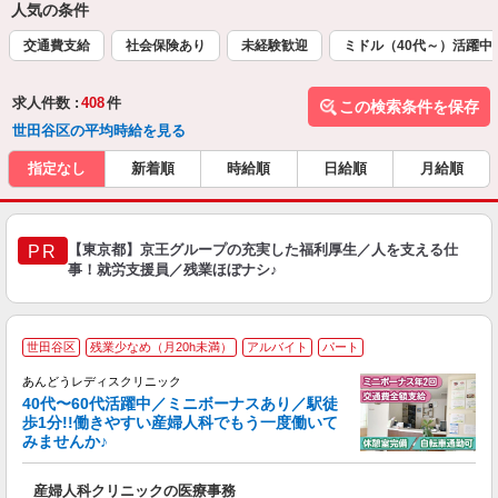
人気の条件
交通費支給
社会保険あり
未経験歓迎
ミドル（40代～）活躍中
求人件数 :
408
件
この検索条件を保存
世田谷区の平均時給を見る
指定なし
新着順
時給順
日給順
月給順
【東京都】京王グループの充実した福利厚生／人を支える仕
PR
事！就労支援員／残業ほぼナシ♪
世田谷区
残業少なめ（月20h未満）
アルバイト
パート
立
ス
あんどうレディスクリニック
40代〜60代活躍中／ミニボーナスあり／駅徒
歩1分!!働きやすい産婦人科でもう一度働いて
みませんか♪
ス
産婦人科クリニックの医療事務
入