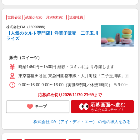
世田谷区
残業少なめ（月20h未満）
派遣社員
株式会社iDA（16990998）
【人気のタルト専門店】洋菓子販売 二子玉川
ライズ
た
販売（スイーツ）
入
日
時給1450円〜1500円 経験・スキルにより考慮します
有
東京都世田谷区 東急田園都市線・大井町線「二子玉川駅」直結
（
残
9:00〜16:00 9:00〜16:00（実働6時間／休憩1時間） 
休
応募締め切り2026/11/30 23:59まで
応募画面へ進む
キープ
かんたん3ステップ！
株式会社iDA（アイ・ディ・エー）
の他の求人をみる