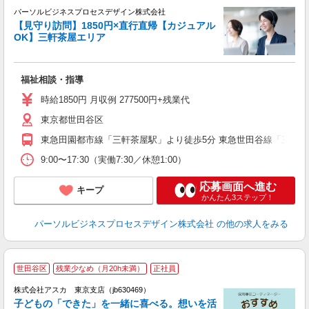
パーソルビジネスプロセスデザイン株式会社
仕
【見守り訪問】1850円×直行直帰【カジュアル
入
OK】三軒茶屋エリア
は
学
活
福祉相談・指導
会
時給1850円 月収例 277500円+残業代
制
東京都世田谷区
東急田園都市線「三軒茶屋駅」より徒歩5分 東急世田谷線「三軒茶
9:00〜17:30（実働7:30／休憩1:00）
応募画面へ進む
キープ
かんたん3ステップ！
パーソルビジネスプロセスデザイン株式会社
の他の求人をみる
世田谷区
残業少なめ（月20h未満）
正社員
株式会社アスカ 東京支店（jb630469）
子どもの「できた」を一緒に喜べる。想いを活