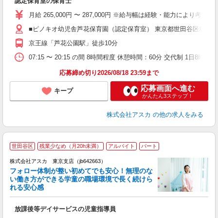
認定保育室の保育士
入
不
月給 265,000円 〜 287,000円 ※給与幅は経験・能力により考慮 
あ
■ピノキオ幼児舎芦花保育園（認定保育室） 東京都世田谷区粕谷
未
京王線「芦花公園駅」徒歩10分
あ
深
07:15 〜 20:15 の間 8時間程度 休憩時間：60分 交
応募締め切り2026/08/18 23:59まで
応募画面へ進む
キープ
かんたん3ステップ！
株式会社アスカ
の他の求人をみる
世田谷区
残業少なめ（月20h未満）
アルバイト
パート
株式会社アスカ 東京支店（jb642663）
フォロー体制が整い初めてでも安心！無理のな
い働き方ができる学童の職場環境で長く続けら
れる安心感
面
放課後等デイサービスの児童指導員
入