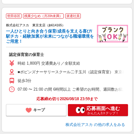
世田谷区
残業少なめ（月20h未満）
派遣社員
株式会社アスカ 東京支店（jb614165）
一人ひとりと向き合う保育/成長を支える喜び/
駅チカ・経験加算が未来につながる職場環境を
ご用意！
面
認定保育室の保育士
入
不
時給 1,800円 交通費あり／全額支給
制
■ポピンズナーサリースクール二子玉川（認定保育室） 東京都世
未
方
徒歩3分
07:00 〜 21:00 の間 6時間以上 ご希望のお時間、週回数お伝えく
応募締め切り2026/08/18 23:59まで
応募画面へ進む
キープ
かんたん3ステップ！
株式会社アスカ
の他の求人をみる