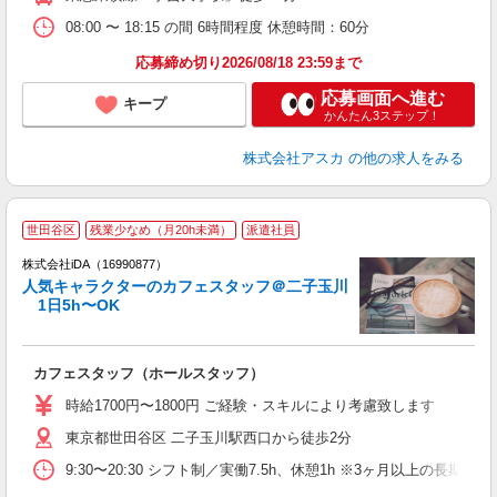
08:00 〜 18:15 の間 6時間程度 休憩時間：60分
応募締め切り2026/08/18 23:59まで
応募画面へ進む
キープ
かんたん3ステップ！
株式会社アスカ
の他の求人をみる
世田谷区
残業少なめ（月20h未満）
派遣社員
株式会社iDA（16990877）
人気キャラクターのカフェスタッフ＠二子玉川
1日5h〜OK
た
カフェスタッフ（ホールスタッフ）
入
日
時給1700円〜1800円 ご経験・スキルにより考慮致します
新
東京都世田谷区 二子玉川駅西口から徒歩2分
満
9:30〜20:30 シフト制／実働7.5h、休憩1h ※3ヶ月以上の