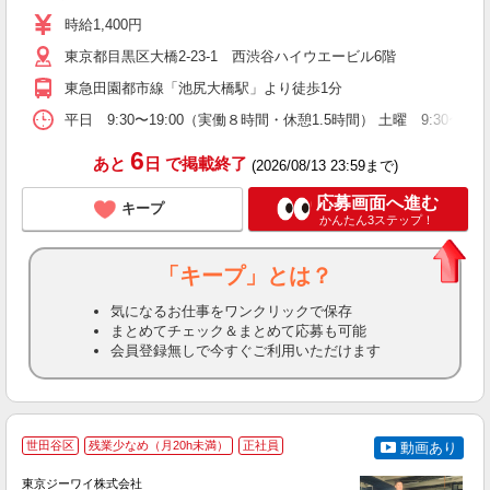
ン
時給1,400円
ス
東京都目黒区大橋2-23-1 西渋谷ハイウエービル6階
な
東急田園都市線「池尻大橋駅」より徒歩1分
平日 9:30〜19:00（実働８時間・休憩1.5時間） 土曜 9:
6
あと
日
で掲載終了
(2026/08/13 23:59まで)
応募画面へ進む
キープ
かんたん3ステップ！
「キープ」とは？
気になるお仕事をワンクリックで保存
まとめてチェック＆まとめて応募も可能
会員登録無しで今すぐご利用いただけます
世田谷区
残業少なめ（月20h未満）
正社員
動画あり
東京ジーワイ株式会社