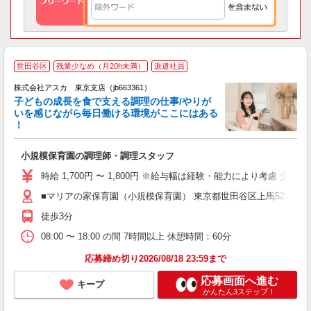
世田谷区
残業少なめ（月20h未満）
派遣社員
株式会社アスカ 東京支店（jb663361）
子どもの成長を食で支える調理の仕事/やりが
いを感じながら毎日働ける環境がここにはある
！
面
小規模保育園の調理師・調理スタッフ
入
不
時給 1,700円 〜 1,800円 ※給与幅は経験・能力により考慮 交
駅
■マリアの家保育園（小規模保育園） 東京都世田谷区上馬52111
社
徒歩3分
08:00 〜 18:00 の間 7時間以上 休憩時間：60分
応募締め切り2026/08/18 23:59まで
応募画面へ進む
キープ
かんたん3ステップ！