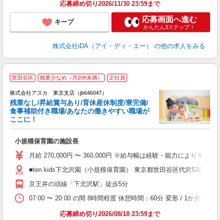
応募締め切り2026/11/30 23:59まで
応募画面へ進む
キープ
かんたん3ステップ！
株式会社iDA（アイ・ディ・エー）
の他の求人をみる
世田谷区
残業少なめ（月20h未満）
正社員
株式会社アスカ 東京支店（jb646047）
残業なし/昇給賞与あり/育休産休制度/寮完備/
食事補助付き職場/あなたの働きやすい職場が
ここに！
面
小規模保育園の施設長
入
不
月給 270,000円 〜 360,000円 ※給与幅は経験・能力により考
あ
■ten kids下北沢園（小規模保育園） 東京都世田谷区代沢5307フェ
満
実
京王井の頭線「下北沢駅」徒歩5分
07:00 〜 20:00 の間 8時間程度 休憩時間：60分 変形 / 
応募締め切り2026/08/18 23:59まで