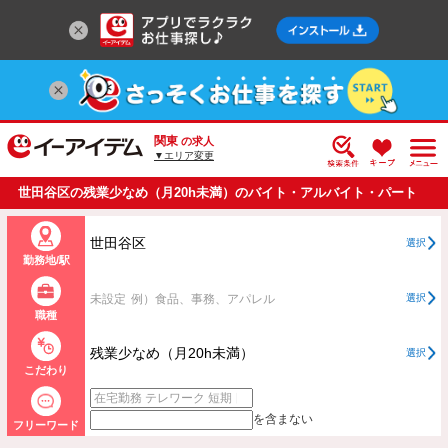
関東
の求人
▼エリア変更
世田谷区の残業少なめ（月20h未満）のバイト・アルバイト・パート
の求人情報一覧
世田谷区
選択
勤務地/駅
未設定
例）食品、事務、アパレル
選択
職種
残業少なめ（月20h未満）
選択
こだわり
を含まない
フリーワード