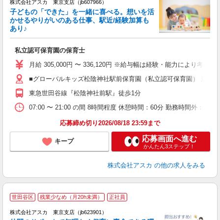
株式会社アスカ 東京支店（jb607966）
子どもの「できた」を一緒に喜べる。想いを活
かせるやりがいのある仕事、駅近/経験加算も
あり♪
面
私立認可保育園の保育士
入
不
月給 305,000円 〜 336,120円 ※給与幅は経験・能力によ
結
■グローバルキッズ松陰神社駅前保育園（私立認可保育園） 東京都世
給
東急世田谷線『松陰神社前駅』徒歩1分
あ
07:00 〜 21:00 の間 8時間程度 休憩時間：60分 勤務
応募締め切り2026/08/18 23:59まで
応募画面へ進む
キープ
かんたん3ステップ！
株式会社アスカ
の他の求人をみる
世田谷区
残業少なめ（月20h未満）
正社員
株式会社アスカ 東京支店（jb623901）