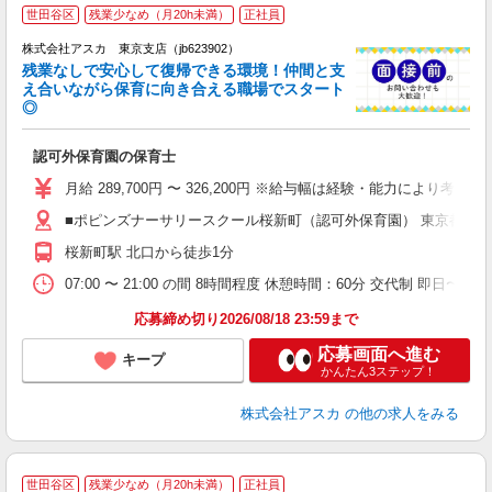
世田谷区
残業少なめ（月20h未満）
正社員
株式会社アスカ 東京支店（jb623902）
残業なしで安心して復帰できる環境！仲間と支
え合いながら保育に向き合える職場でスタート
◎
面
認可外保育園の保育士
入
不
月給 289,700円 〜 326,200円 ※給与幅は経験・能力により考慮
あ
■ポピンズナーサリースクール桜新町（認可外保育園） 東京都世田
桜新町駅 北口から徒歩1分
ど
07:00 〜 21:00 の間 8時間程度 休憩時間：60分 交代制 即日
応募締め切り2026/08/18 23:59まで
応募画面へ進む
キープ
かんたん3ステップ！
株式会社アスカ
の他の求人をみる
世田谷区
残業少なめ（月20h未満）
正社員