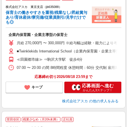
株式会社アスカ 東京支店（jb635088）
保育士の働きやすさを重視/残業なし/昇給賞与
あり/育休産休/寮完備/従業員割引/見学だけで
も◎
面
企業内保育園・企業主導型の保育士
入
不
月給 270,000円 〜 300,000円 ※給与幅は経験・能力により考
あ
■Twinklekids International School（企業内保育園・企
残
≪田園都市線≫ ⇒駒沢大学駅 徒歩4分
職
07:00 〜 20:00 の間 8時間程度 休憩時間：60分 交代制 雇用期
応募締め切り2026/08/18 23:59まで
応募画面へ進む
キープ
かんたん3ステップ！
株式会社アスカ
の他の求人をみる
世田谷区
残業少なめ（月20h未満）
正社員