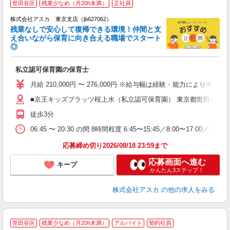
世田谷区
残業少なめ（月20h未満）
正社員
株式会社アスカ 東京支店（jb627062）
残業なしで安心して復帰できる環境！仲間と支
え合いながら保育に向き合える職場でスタート
◎
面
私立認可保育園の保育士
入
不
月給 210,000円 〜 276,000円 ※給与幅は経験・能力
あ
■京王キッズプラッツ桜上水（私立認可保育園） 東京都世田谷区桜上
イ
徒歩3分
06:45 〜 20:30 の間 8時間程度 6:45〜15:45／8:00〜17:0
応募締め切り2026/08/18 23:59まで
応募画面へ進む
キープ
かんたん3ステップ！
株式会社アスカ
の他の求人をみる
世田谷区
残業少なめ（月20h未満）
アルバイト
契約社員