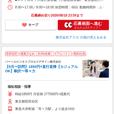
り
8:00〜17:00／9:00〜18:00 休憩時間：60分 勤務時間外：あり／
応募締め切り2026/08/18 23:59まで
応募画面へ進む
キープ
かんたん3ステップ！
株式会社アスカ
の他の求人をみる
世田谷区
残業少なめ（月20h未満）
アルバイト
契約社員
パーソルビジネスプロセスデザイン株式会社
の
【9月〜訪問】1850円×直行直帰【カジュアル
入
OK】駒沢〜等々力
は
学
活
福祉相談・指導
会
時給1850円 月収例 277500円+残業代
制
東京都世田谷区
東急大井町線「等々力駅」より徒歩14分