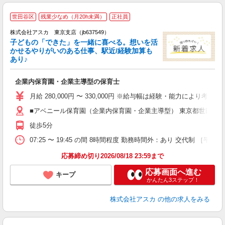
世田谷区
残業少なめ（月20h未満）
正社員
株式会社アスカ 東京支店（jb637549）
子どもの「できた」を一緒に喜べる。想いを活
かせるやりがいのある仕事、駅近/経験加算も
あり♪
面
企業内保育園・企業主導型の保育士
入
不
月給 280,000円 〜 330,000円 ※給与幅は経験・能力により
あ
■アベニール保育園（企業内保育園・企業主導型） 東京都世田谷区世
り
徒歩5分
07:25 〜 19:45 の間 8時間程度 勤務時間外：あり 交代制 ［平日］ 
応募締め切り2026/08/18 23:59まで
応募画面へ進む
キープ
かんたん3ステップ！
株式会社アスカ
の他の求人をみる