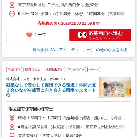
東京都世田谷区 二子玉川駅 西口から徒歩2分
O
直
9:30〜20:30 実働：7時間30分 休憩：1時間30分（営業時間
応募締め切り2026/11/30 23:59まで
応募画面へ進む
キープ
かんたん3ステップ！
株式会社iDA（アイ・ディ・エー）
の他の求人をみる
世田谷区
残業少なめ（月20h未満）
アルバイト
パート
株式会社アスカ 東京支店（jb638169）
残業なしで安心して復帰できる環境！仲間と支
え合いながら保育に向き合える職場でスタート
◎
面
私立認可保育園の保育士
入
不
時給 1,650円 〜 1,700円 ※給与幅は経験・能力により考慮 交通費
チ
■若葉の詩保育園（私立認可保育園） 東京都世田谷区野沢3135
ン
東急東横線「学芸大学駅」徒歩10分