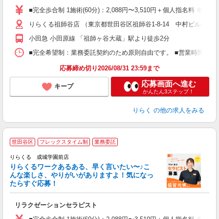
た
■完全歩合制 1施術(60分)：2,088円〜3,510円＋個人指名料 
主
りらくる祖師谷店 （東京都世田谷区祖師谷1-8-14 中村ビル2F）
躍
額
小田急 小田原線 「祖師ヶ谷大蔵」駅より徒歩2分
間
ス
■完全希望制：業務委託契約のため原則自由です。 ■営業時間帯（9
K.
応募締め切り2026/08/31 23:59まで
応募画面へ進む
キープ
かんたん3ステップ！
りらく
の他の求人をみる
世田谷区
フレックスタイム制
業務委託
り
りらくる 成城学園前店
た
りらくるワークあるある、早く言いたい〜♪こ
んな楽しさ、やりがいがありますよ！気になっ
ー
たらすぐ応募！
る
リラクゼーションセラピスト
入
た