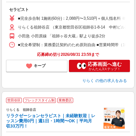
つ
セラピスト
入
た
■完全歩合制 1施術(60分)：2,088円〜3,510円＋個人指名料 ※
主
りらくる祖師谷店 （東京都世田谷区祖師谷1-8-14 中村ビル2F）
躍
額
小田急 小田原線 「祖師ヶ谷大蔵」駅より徒歩2分
間
ス
■完全希望制：業務委託契約のため原則自由 ■営業時間帯（10:00
K.
応募締め切り2026/08/31 23:59まで
応募画面へ進む
キープ
かんたん3ステップ！
りらく
の他の求人をみる
世田谷区
フレックスタイム制
業務委託
りらくる 祖師谷店
学
リラクゼーションセラピスト｜未経験歓迎｜レ
ッスン費用0円｜週1日・1時間〜OK｜平均月
収33万円！
目