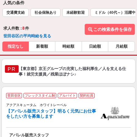
人気の条件
交通費支給
社会保険あり
未経験歓迎
ミドル（40代～）活躍中
求人件数 :
8
件
この検索条件を保存
世田谷区の平均時給を見る
指定なし
新着順
時給順
日給順
月給順
【東京都】京王グループの充実した福利厚生／人を支える仕
PR
事！就労支援員／残業ほぼナシ♪
世田谷区
フレックスタイム制
アルバイト
契約社員
アクアスキュータム ホワイトレーベル
丁
【アパレル販売スタッフ】明るく元気にお仕事
未
をしたい方を募集します
カ
アパレル販売スタッフ