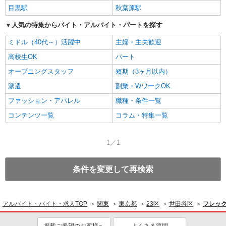
目黒駅
秋葉原駅
人気の特集からバイト・アルバイト・パートを探す
ミドル（40代～）活躍中
主婦・主夫歓迎
高校生OK
パート
オープニングスタッフ
短期（3ヶ月以内）
派遣
副業・WワークOK
ファッション・アパレル
職種・条件一覧
コンテンツ一覧
コラム・特集一覧
1／1
条件を変更して再検索
アルバイト・バイト・求人TOP
関東
東京都
23区
世田谷区
フレッ