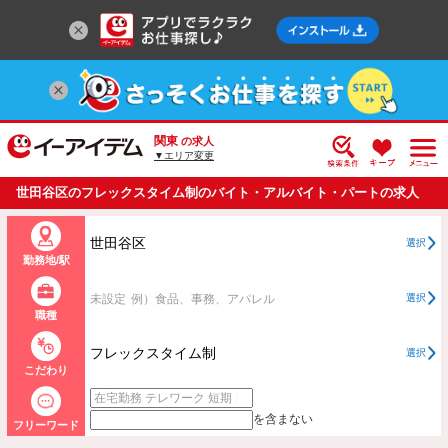
関東
の求人
▼エリア変更
世田谷区のフレックスタイム制のバイト・アルバイト・パートの求人
情報一覧
世田谷区
選択
勤務地/駅
未設定
例）食品、事務、アパレル
選択
職種
フレックスタイム制
選択
こだわり
を含まない
フリーワード