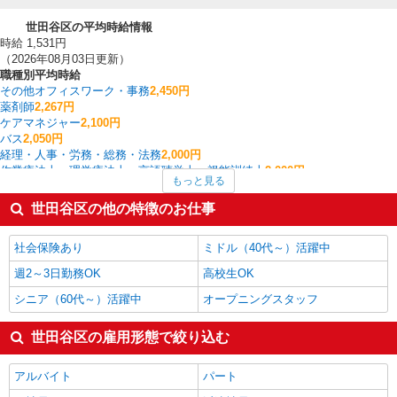
世田谷区の平均時給情報
時給 1,531円
（2026年08月03日更新）
職種別平均時給
その他オフィスワーク・事務
2,450円
薬剤師
2,267円
ケアマネジャー
2,100円
バス
2,050円
経理・人事・労務・総務・法務
2,000円
作業療法士・理学療法士・言語聴覚士・視能訓練士
2,000円
もっと見る
研究開発・分析評価
1,900円
WEBデザイナー・コーダー・WEBオペレーター
1,900円
世田谷区の他の特徴のお仕事
WEBディレクター・WEBプロデューサー
1,900円
看護師・保健師・看護助手・助産師
1,820円
社会保険あり
ミドル（40代～）活躍中
世田谷区の他の職種の平均時給を見る
週2～3日勤務OK
高校生OK
シニア（60代～）活躍中
オープニングスタッフ
世田谷区の雇用形態で絞り込む
アルバイト
パート