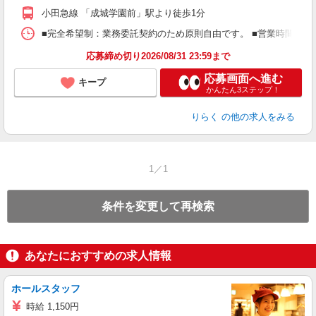
額
小田急線 「成城学園前」駅より徒歩1分
間
ス
■完全希望制：業務委託契約のため原則自由です。 ■営業時間帯（9
K.
応募締め切り2026/08/31 23:59まで
応募画面へ進む
キープ
かんたん3ステップ！
りらく
の他の求人をみる
1／1
条件を変更して再検索
あなたにおすすめの求人情報
ホールスタッフ
時給 1,150円