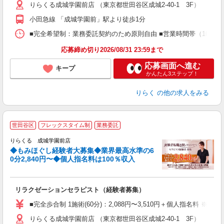
りらくる成城学園前店 （東京都世田谷区成城2-40-1 3F）
躍
額
小田急線 「成城学園前」駅より徒歩1分
間
ス
■完全希望制：業務委託契約のため原則自由 ■営業時間帯（10:00
K.
応募締め切り2026/08/31 23:59まで
応募画面へ進む
キープ
かんたん3ステップ！
りらく
の他の求人をみる
◆
世田谷区
フレックスタイム制
業務委託
円
りらくる 成城学園前店
◆もみほぐし経験者大募集◆業界最高水準の6
0分2,840円〜◆個人指名料は100％収入
に
間
リラクゼーションセラピスト（経験者募集）
入
た
■完全歩合制 1施術(60分)：2,088円〜3,510円＋個人指名料 
主
りらくる成城学園前店 （東京都世田谷区成城2-40-1 3F）
躍