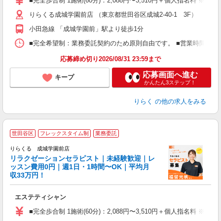
■完全歩合制 1施術(60分)：2,088円〜3,510円＋個人指名料 ※
主
りらくる成城学園前店 （東京都世田谷区成城2-40-1 3F）
躍
額
小田急線 「成城学園前」駅より徒歩1分
間
ス
■完全希望制：業務委託契約のため原則自由です。 ■営業時間帯（9
K.
応募締め切り2026/08/31 23:59まで
応募画面へ進む
キープ
かんたん3ステップ！
りらく
の他の求人をみる
世田谷区
フレックスタイム制
業務委託
りらくる 成城学園前店
学
リラクゼーションセラピスト｜未経験歓迎｜レ
ッスン費用0円｜週1日・1時間〜OK｜平均月
収33万円！
目
エステティシャン
入
た
■完全歩合制 1施術(60分)：2,088円〜3,510円＋個人指名料 ※
主