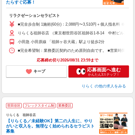
ー
たらすぐ応募！
る
リラクゼーションセラピスト
入
た
■完全歩合制 1施術(60分)：2,088円〜3,510円＋個人指名料 ※
主
りらくる祖師谷店 （東京都世田谷区祖師谷1-8-14 中村ビル2F）
躍
額
小田急 小田原線 「祖師ヶ谷大蔵」駅より徒歩2分
間
ス
■完全希望制：業務委託契約のため原則自由です。 ■営業時間帯（9
K.
応募締め切り2026/08/31 23:59まで
応募画面へ進む
キープ
かんたん3ステップ！
りらく
の他の求人をみる
世田谷区
フレックスタイム制
業務委託
りらくる 祖師谷店
【りらくる／未経験OK】第二の人生に、やり
がいと収入を。無理なく始められるセラピスト
募集