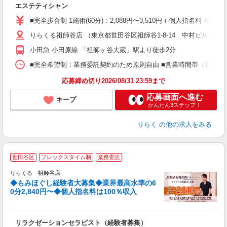
エステティシャン
入
た
■完全歩合制 1施術(60分)：2,088円〜3,510円＋個人指名料 ※
主
りらくる祖師谷店 （東京都世田谷区祖師谷1-8-14 中村ビル2F）
躍
額
小田急 小田原線 「祖師ヶ谷大蔵」駅より徒歩2分
間
ス
■完全希望制：業務委託契約のため原則自由 ■営業時間帯（10:00
K.
応募締め切り2026/08/31 23:59まで
応募画面へ進む
キープ
かんたん3ステップ！
りらく
の他の求人をみる
◆
世田谷区
フレックスタイム制
業務委託
円
りらくる 祖師谷店
◆もみほぐし経験者大募集◆業界最高水準の6
0分2,840円〜◆個人指名料は100％収入
に
間
リラクゼーションセラピスト（経験者募集）
入