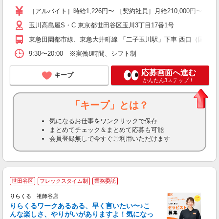
［アルバイト］時給1,226円〜 ［契約社員］月給210,000円〜 
玉川高島屋S・C 東京都世田谷区玉川3丁目17番1号
東急田園都市線、東急大井町線 「二子玉川駅」下車 西口（国道24
9:30〜20:00 ※実働8時間、シフト制
応募画面へ進む
キープ
かんたん3ステップ！
「キープ」とは？
気になるお仕事をワンクリックで保存
まとめてチェック＆まとめて応募も可能
会員登録無しで今すぐご利用いただけます
世田谷区
フレックスタイム制
業務委託
り
りらくる 祖師谷店
た
りらくるワークあるある、早く言いたい〜♪こ
んな楽しさ、やりがいがありますよ！気になっ