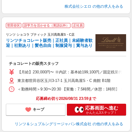
株式会社シエロ
の他の求人をみる
●
世田谷区
語学力を活かせる（英語以外）
正社員
リンツ ショコラ ブティック 玉川髙島屋S・C店
リンツチョコレート販売｜正社員｜未経験者歓
迎｜社割あり｜髪色自由｜制服貸与｜賞与あり
に
す
チョコレートの販売スタッフ
女
【月給】230,000円〜 ※内訳：基本給199,100円／固定残業代
語
東京都世田谷区玉川3-17-1 玉川高島屋S・C 南館 B1階
髪
＜勤務時間＞9:30〜20:30 【実働：7.5時間／休憩：1時
り
応募締め切り2026/08/31 23:59まで
応募画面へ進む
キープ
かんたん3ステップ！
リンツ＆シュプルングリージャパン株式会社
の他の求人をみる