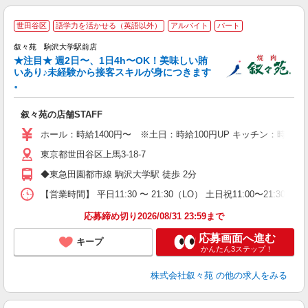
世田谷区
語学力を活かせる（英語以外）
アルバイト
パート
叙々苑 駒沢大学駅前店
★注目★ 週2日〜、1日4h〜OK！美味しい賄
いあり♪未経験から接客スキルが身につきます
。
軟
叙々苑の店舗STAFF
入
中
ホール：時給1400円〜 ※土日：時給100円UP キッチン：時給130
代
東京都世田谷区上馬3-18-7
か
由
◆東急田園都市線 駒沢大学駅 徒歩 2分
事
【営業時間】 平日11:30 〜 21:30（LO） 土日祝11:00
応募締め切り2026/08/31 23:59まで
応募画面へ進む
キープ
かんたん3ステップ！
株式会社叙々苑
の他の求人をみる