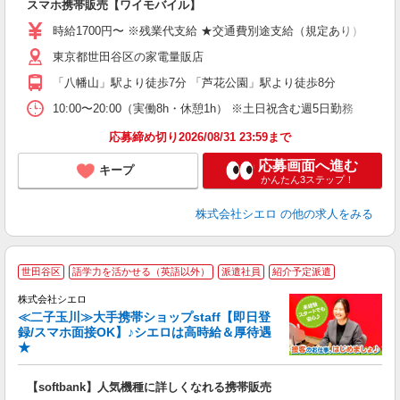
スマホ携帯販売【ワイモバイル】
躍
ー
時給1700円〜 ※残業代支給 ★交通費別途支給（規定あり） ゜+゜
自
東京都世田谷区の家電量販店
ど
「八幡山」駅より徒歩7分 「芦花公園」駅より徒歩8分
10:00〜20:00（実働8h・休憩1h） ※土日祝含む週5日勤務
応募締め切り2026/08/31 23:59まで
応募画面へ進む
キープ
かんたん3ステップ！
株式会社シエロ
の他の求人をみる
★
世田谷区
語学力を活かせる（英語以外）
派遣社員
紹介予定派遣
♪
株式会社シエロ
≪二子玉川≫大手携帯ショップstaff【即日登
録/スマホ面接OK】♪シエロは高時給＆厚待遇
★
い
即
【softbank】人気機種に詳しくなれる携帯販売
躍