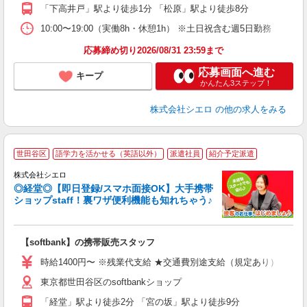
「下高井戸」駅より徒歩1分 「松原」駅より徒歩8分
ン
10:00〜19:00（実働8h・休憩1h） ※土日祝含む週5日勤務
応募締め切り2026/08/31 23:59まで
応募画面へ進む
キープ
かんたん3ステップ！
株式会社シエロ
の他の求人をみる
★
世田谷区
語学力を活かせる（英語以外）
派遣社員
紹介予定派遣
♪
株式会社シエロ
◎経堂◎【即日登録/スマホ面接OK】大手携帯
ショップstaff！裏ワザ便利機能も知れちゃう♪
理
【softbank】の携帯販売スタッフ
即
時給1400円〜 ※残業代支給 ★交通費別途支給（規定あり） ゜+゜
あ
東京都世田谷区のsoftbankショップ
通
「経堂」駅より徒歩2分 「宮の坂」駅より徒歩9分