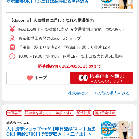
マホ面接OK】♪シエロは高時給＆厚待遇★
い
即
【docomo】人気機種に詳しくなれる携帯販売
躍
ー
時給1650円〜 ※残業代支給 ★交通費別途支給（規定あり） ゜+゜
自
東京都世田谷区のdocomoショップ
ン
「用賀」駅より徒歩2分 「桜新町」駅より徒歩12分
10:00〜19:00（実働8h・休憩1h） ※土日祝含む週5日勤務
応募締め切り2026/08/31 23:59まで
応募画面へ進む
キープ
かんたん3ステップ！
株式会社シエロ
の他の求人をみる
★
世田谷区
語学力を活かせる（英語以外）
派遣社員
紹介予定派遣
♪
株式会社シエロ
大手携帯ショップstaff【即日登録/スマホ面接
OK】時給1700円で安定収入！＜二子玉川＞