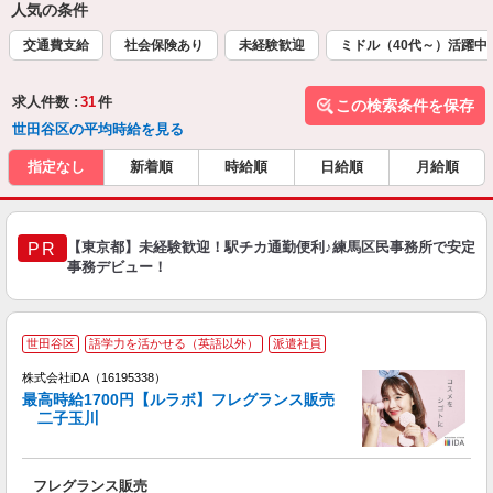
人気の条件
交通費支給
社会保険あり
未経験歓迎
ミドル（40代～）活躍中
求人件数 :
31
件
この検索条件を保存
世田谷区の平均時給を見る
指定なし
新着順
時給順
日給順
月給順
【東京都】未経験歓迎！駅チカ通勤便利♪練馬区民事務所で安定
PR
事務デビュー！
世田谷区
語学力を活かせる（英語以外）
派遣社員
ョ
株式会社iDA（16195338）
最高時給1700円【ルラボ】フレグランス販売
研
二子玉川
か
フレグランス販売
入