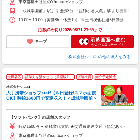
東京都世田谷区のY!mobileショップ
ン
「成城学園前」駅より徒歩3分 「祖師ヶ谷大蔵」駅より徒歩15分
10:00〜19:00（実働8h・休憩1h） ※土日祝含む週5日勤務
応募締め切り2026/08/31 23:59まで
応募画面へ進む
キープ
かんたん3ステップ！
株式会社シエロ
の他の求人をみる
★
世田谷区
語学力を活かせる（英語以外）
派遣社員
紹介予定派遣
♪
株式会社シエロ
大手携帯ショップstaff【即日登録/スマホ面接
OK】時給1600円で安定収入！＜成城学園前＞
務
即
【ソフトバンク】の店舗スタッフ
躍
ー
時給1600円〜 ※残業代支給 ★交通費別途支給（規定あり） ゜+゜
自
東京都世田谷区のsoftbankショップ