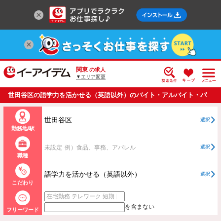
関東
の求人
▼エリア変更
世田谷区の語学力を活かせる（英語以外）のバイト・アルバイト・パ
ートの求人情報一覧
世田谷区
選択
勤務地/駅
未設定
例）食品、事務、アパレル
選択
職種
語学力を活かせる（英語以外）
選択
こだわり
を含まない
フリーワード