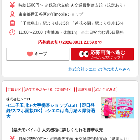
躍
時給1600円〜 ※残業代支給 ★交通費別途支給（規定あり） ゜+゜
ー
東京都世田谷区のY!mobileショップ
ピ
「千歳烏山」駅より徒歩3分 「芦花公園」駅より徒歩15分
与
11:00〜20:00（実働8h・休憩1h） ※土日祝含む週5日勤務
応募締め切り2026/08/31 23:59まで
応募画面へ進む
キープ
かんたん3ステップ！
株式会社シエロ
の他の求人をみる
★
世田谷区
語学力を活かせる（英語以外）
派遣社員
紹介予定派遣
♪
株式会社シエロ
≪二子玉川≫大手携帯ショップstaff【即日登
録/スマホ面接OK】♪シエロは高月給＆厚待遇
★
い
即
【楽天モバイル】人気機種に詳しくなれる携帯販売
あ
月給265500円〜 ※残業代支給 ★交通費別途支給（規定あり） ゜