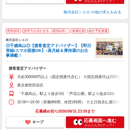
かんたん3ステップ！
株式会社シエロ
の他の求人をみる
世田谷区
語学力を活かせる（英語以外）
派遣社員
紹介予定派遣
株式会社シエロ
◎千歳烏山◎【接客査定アドバイザー】【即日
登録/スマホ面接OK】♪高月給＆厚待遇のお仕
事満載！
包
接客査定アドバイザー
即
学
月給300000円以上（固定残業代含む） ※固定残業代は22時間分
務
東京都世田谷区
員
「千歳烏山」駅より徒歩3分 「芦花公園」駅より徒歩13分
10:00〜19:00（実働8時間、休憩1時間） ※土日祝含む週5日勤務
応募締め切り2026/08/31 23:59まで
応募画面へ進む
キープ
かんたん3ステップ！