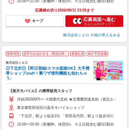
10:00〜21:00（実働8h・休憩1h） ※土日祝含む週5日勤務
応募締め切り2026/08/31 23:59まで
応募画面へ進む
キープ
かんたん3ステップ！
株式会社シエロ
の他の求人をみる
★
世田谷区
語学力を活かせる（英語以外）
派遣社員
紹介予定派遣
♪
株式会社シエロ
◎下北沢◎【即日登録/スマホ面接OK】大手携
帯ショップstaff！裏ワザ便利機能も知れちゃ
う♪
理
【楽天モバイル】の携帯販売スタッフ
即
月給265500円〜 ※残業代支給 ★交通費別途支給（規定あり） ゜
あ
東京都世田谷区の楽天モバイルショップ
通
「下北沢」駅より徒歩2分 「世田谷代田」駅より徒歩10分
あ
10:00〜20:00（実働8h、休憩1h） ※土日祝含む週5日勤務