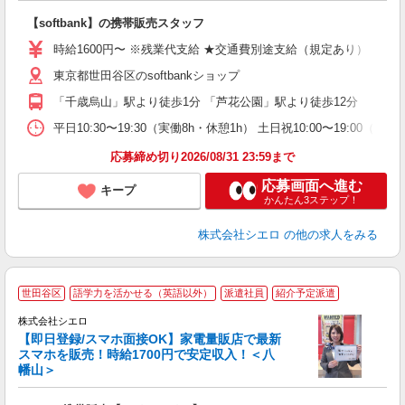
理
【softbank】の携帯販売スタッフ
即
躍
時給1600円〜 ※残業代支給 ★交通費別途支給（規定あり） ゜+゜
ー
東京都世田谷区のsoftbankショップ
自
「千歳烏山」駅より徒歩1分 「芦花公園」駅より徒歩12分
ン
平日10:30〜19:30（実働8h・休憩1h） 土日祝10:00〜19:00（
応募締め切り2026/08/31 23:59まで
応募画面へ進む
キープ
かんたん3ステップ！
株式会社シエロ
の他の求人をみる
★
世田谷区
語学力を活かせる（英語以外）
派遣社員
紹介予定派遣
♪
株式会社シエロ
【即日登録/スマホ面接OK】家電量販店で最新
スマホを販売！時給1700円で安定収入！＜八
幡山＞
事
即