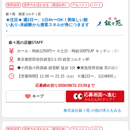
世田谷区
語学力を活かせる（英語以外）
アルバイト
パート
叙々苑 経堂コルティ店
★注目★ 週2日〜、1日4h〜OK！美味しい賄
いあり♪未経験から接客スキルが身につきます
。
軟
叙々苑の店舗STAFF
入
中
ホール：時給1250円〜 ※土日：時給100円UP キッチン：時給1250
代
東京都世田谷区経堂2-1-33 経堂コルティ4F
か
由
◆小田急小田原線 経堂駅 徒歩 1分 ◆東急世田谷線 宮の坂駅 徒歩 1
事
【営業時間】11:00 〜 21:15（Lo） ※週2日〜、1日4時
応募締め切り2026/08/31 23:59まで
応募画面へ進む
キープ
かんたん3ステップ！
株式会社叙々苑
の他の求人をみる
世田谷区
語学力を活かせる（英語以外）
アルバイト
パート