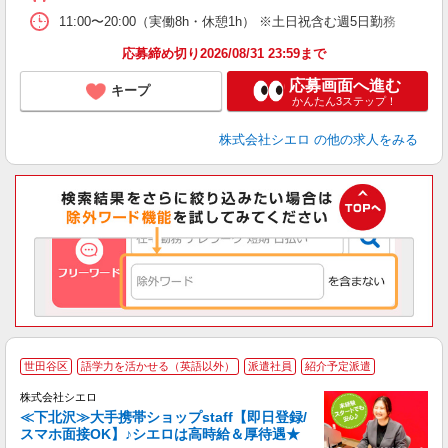
あ
11:00〜20:00（実働8h・休憩1h） ※土日祝含む週5日勤務
応募締め切り2026/08/31 23:59まで
応募画面へ進む
キープ
かんたん3ステップ！
株式会社シエロ
の他の求人をみる
★
世田谷区
語学力を活かせる（英語以外）
派遣社員
紹介予定派遣
♪
株式会社シエロ
≪下北沢≫大手携帯ショップstaff【即日登録/
スマホ面接OK】♪シエロは高時給＆厚待遇★