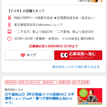
務
即
【ドコモ】の店舗スタッフ
躍
ー
時給1700円〜 ※残業代支給 ★交通費別途支給（規定あり） ゜+゜
自
東京都世田谷区のdocomoショップ
ど
「二子玉川」駅より徒歩2分 「二子新地」駅より徒歩10分
10:00〜19:00（実働8h・休憩1h） ※土日祝含む週5日勤務
応募締め切り2026/08/31 23:59まで
応募画面へ進む
キープ
かんたん3ステップ！
株式会社シエロ
の他の求人をみる
★
世田谷区
語学力を活かせる（英語以外）
派遣社員
紹介予定派遣
♪
株式会社シエロ
◎千歳烏山◎【即日登録/スマホ面接OK】大手
携帯ショップstaff！裏ワザ便利機能も知れち
ゃう♪