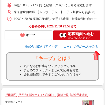
時給1500円〜1700円 ご経験・スキルにより考慮致します
由
東京都世田谷区 【ルラボ二子玉川】二子玉川駅から徒歩3分
験
学
10:30〜20:30 実働7.5時間／休憩1.5時間 営業時間に合
な
高
応募締め切り2026/11/30 23:59まで
応募画面へ進む
キープ
かんたん3ステップ！
株式会社iDA（アイ・ディ・エー）
の他の求人をみる
「キープ」とは？
気になるお仕事をワンクリックで保存
まとめてチェック＆まとめて応募も可能
会員登録無しで今すぐご利用いただけます
★
世田谷区
語学力を活かせる（英語以外）
派遣社員
紹介予定派遣
♪
株式会社シエロ