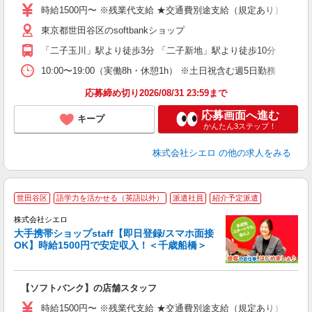
ー
時給1500円〜 ※残業代支給 ★交通費別途支給（規定あり） ゜+゜
自
東京都世田谷区のsoftbankショップ
ン
「二子玉川」駅より徒歩3分 「二子新地」駅より徒歩10分
10:00〜19:00（実働8h・休憩1h） ※土日祝含む週5日勤務
応募締め切り2026/08/31 23:59まで
応募画面へ進む
キープ
かんたん3ステップ！
株式会社シエロ
の他の求人をみる
★
世田谷区
語学力を活かせる（英語以外）
派遣社員
紹介予定派遣
♪
株式会社シエロ
大手携帯ショップstaff【即日登録/スマホ面接
OK】時給1500円で安定収入！＜千歳船橋＞
務
即
【ソフトバンク】の店舗スタッフ
躍
ー
時給1500円〜 ※残業代支給 ★交通費別途支給（規定あり） ゜+゜