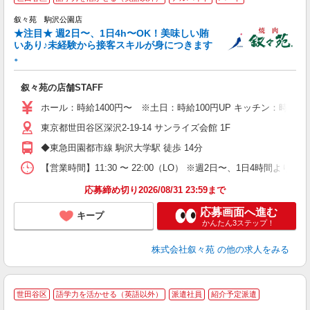
叙々苑 駒沢公園店
★注目★ 週2日〜、1日4h〜OK！美味しい賄
いあり♪未経験から接客スキルが身につきます
。
軟
叙々苑の店舗STAFF
入
中
ホール：時給1400円〜 ※土日：時給100円UP キッチン：時給130
代
東京都世田谷区深沢2-19-14 サンライズ会館 1F
か
由
◆東急田園都市線 駒沢大学駅 徒歩 14分
事
【営業時間】11:30 〜 22:00（LO） ※週2日〜、1日4時
応募締め切り2026/08/31 23:59まで
応募画面へ進む
キープ
かんたん3ステップ！
株式会社叙々苑
の他の求人をみる
★
世田谷区
語学力を活かせる（英語以外）
派遣社員
紹介予定派遣
♪