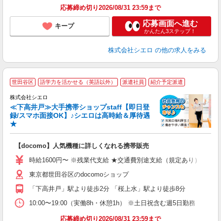
応募締め切り2026/08/31 23:59まで
応募画面へ進む
キープ
かんたん3ステップ！
株式会社シエロ
の他の求人をみる
★
世田谷区
語学力を活かせる（英語以外）
派遣社員
紹介予定派遣
♪
株式会社シエロ
≪下高井戸≫大手携帯ショップstaff【即日登
録/スマホ面接OK】♪シエロは高時給＆厚待遇
★
い
即
【docomo】人気機種に詳しくなれる携帯販売
躍
ー
時給1600円〜 ※残業代支給 ★交通費別途支給（規定あり） ゜+゜
自
東京都世田谷区のdocomoショップ
ン
「下高井戸」駅より徒歩2分 「桜上水」駅より徒歩8分
10:00〜19:00（実働8h・休憩1h） ※土日祝含む週5日勤務
応募締め切り2026/08/31 23:59まで