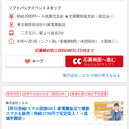
製
ソフトバンクイベントスタッフ
即
時給2000円〜 ※残業代支給 ★交通費別途支給（規定あり） ゜+゜
あ
東京都世田谷区の家電量販店
ィ
「二子玉川」駅より徒歩2分
9:00〜20:00（シフト制／実働8時間／休憩60分） ※勤務日数:週4日
応募締め切り2026/08/31 23:59まで
応募画面へ進む
キープ
かんたん3ステップ！
株式会社シエロ
の他の求人をみる
★
世田谷区
語学力を活かせる（英語以外）
派遣社員
紹介予定派遣
♪
株式会社シエロ
【即日登録/スマホ面接OK】家電量販店で最新
スマホを販売！時給1730円で安定収入！＜成
城学園前＞
事
即