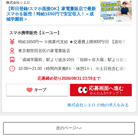
株式会社シエロ
【即日登録/スマホ面接OK】家電量販店で最新
スマホを販売！時給1650円で安定収入！＜成
城学園前＞
事
即
スマホ携帯販売【エーユー】
躍
ー
時給1650円〜 ※残業代支給 ★交通費上限800円/日 【資格手当
自
東京都世田谷区の家電量販店
ど
「成城学園前」駅より徒歩10分 「祖師ヶ谷大蔵」駅より徒歩11分
10:00〜21:00（時間内実働8ｈ・休憩1ｈ） ※土日祝含む週5日勤務
応募締め切り2026/08/31 23:59まで
応募画面へ進む
キープ
かんたん3ステップ！
株式会社シエロ
の他の求人をみる
次のページへ