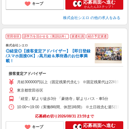
応募画面へ進む
キープ
かんたん3ステップ！
株式会社シエロ
の他の求人をみる
世田谷区
語学力を活かせる（英語以外）
派遣社員
紹介予定派遣
株式会社シエロ
◎経堂◎【接客査定アドバイザー】【即日登録
/スマホ面接OK】♪高月給＆厚待遇のお仕事満
載！
包
接客査定アドバイザー
即
学
月給300000円以上（固定残業代含む） ※固定残業代は22時間分
務
東京都世田谷区
員
「経堂」駅より徒歩3分 「豪徳寺」駅よりバス・車5分
10:00〜19:00（実働8時間、休憩1時間） ※土日祝含む週5日勤務
応募締め切り2026/08/31 23:59まで
応募画面へ進む
キープ