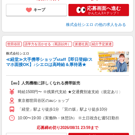
応募画面へ進む
キープ
かんたん3ステップ！
株式会社シエロ
の他の求人をみる
★
世田谷区
語学力を活かせる（英語以外）
派遣社員
紹介予定派遣
♪
株式会社シエロ
≪経堂≫大手携帯ショップstaff【即日登録/ス
マホ面接OK】♪シエロは高時給＆厚待遇★
い
即
【au】人気機種に詳しくなれる携帯販売
躍
ー
時給1500円〜 ※残業代支給 ★交通費別途支給（規定あり） ゜+゜
自
東京都世田谷区のauショップ
ン
「経堂」駅より徒歩1分 「宮の坂」駅より徒歩10分
10:00〜19:00（実働8h・休憩1h） ※土日祝含む週5日勤務
応募締め切り2026/08/31 23:59まで