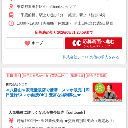
自
東京都世田谷区のsoftbankショップ
ン
「千歳船橋」駅より徒歩1分 「経堂」駅より徒歩14分
10:00〜19:00（実働8h・休憩1h） ※土日祝含む週5日勤務
応募締め切り2026/08/31 23:59まで
応募画面へ進む
キープ
かんたん3ステップ！
株式会社シエロ
の他の求人をみる
★
世田谷区
語学力を活かせる（英語以外）
派遣社員
紹介予定派遣
♪
株式会社シエロ
≪八幡山≫家電量販店で携帯・スマホ販売【即
日登録/スマホ面接OK】豊富な福利厚生★
い
即
人気機種に詳しくなれる携帯販売【softbank】
躍
ー
時給1700円〜 ※残業代支給 ★交通費別途支給（規定あり） ゜+゜
自