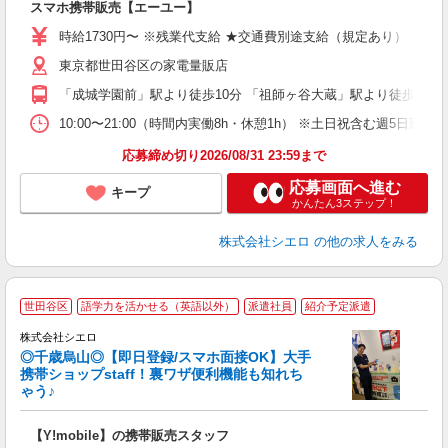
スマホ携帯販売【エーユー】
躍
ー
時給1730円〜 ※残業代支給 ★交通費別途支給（規定あり） ゜+゜
自
東京都世田谷区の家電量販店
ど
「成城学園前」駅より徒歩10分 「祖師ヶ谷大蔵」駅より徒歩11分
10:00〜21:00（時間内実働8h・休憩1h） ※土日祝含む週5日勤務
応募締め切り2026/08/31 23:59まで
応募画面へ進む
キープ
かんたん3ステップ！
株式会社シエロ
の他の求人をみる
★
世田谷区
語学力を活かせる（英語以外）
派遣社員
紹介予定派遣
♪
株式会社シエロ
◎千歳烏山◎【即日登録/スマホ面接OK】大手
携帯ショップstaff！裏ワザ便利機能も知れち
ゃう♪
理
【Y!mobile】の携帯販売スタッフ
即