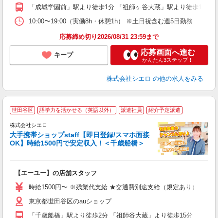
ン
「成城学園前」駅より徒歩1分 「祖師ヶ谷大蔵」駅より徒歩13分
10:00〜19:00（実働8h・休憩1h） ※土日祝含む週5日勤務
応募締め切り2026/08/31 23:59まで
応募画面へ進む
キープ
かんたん3ステップ！
株式会社シエロ
の他の求人をみる
★
世田谷区
語学力を活かせる（英語以外）
派遣社員
紹介予定派遣
♪
株式会社シエロ
大手携帯ショップstaff【即日登録/スマホ面接
OK】時給1500円で安定収入！＜千歳船橋＞
務
即
【エーユー】の店舗スタッフ
躍
ー
時給1500円〜 ※残業代支給 ★交通費別途支給（規定あり） ゜+゜
自
東京都世田谷区のauショップ
ン
「千歳船橋」駅より徒歩2分 「祖師谷大蔵」より徒歩15分