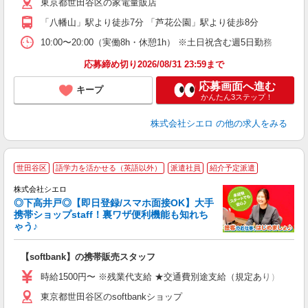
東京都世田谷区の家電量販店
ど
「八幡山」駅より徒歩7分 「芦花公園」駅より徒歩8分
10:00〜20:00（実働8h・休憩1h） ※土日祝含む週5日勤務
応募締め切り2026/08/31 23:59まで
応募画面へ進む
キープ
かんたん3ステップ！
株式会社シエロ
の他の求人をみる
★
世田谷区
語学力を活かせる（英語以外）
派遣社員
紹介予定派遣
♪
株式会社シエロ
◎下高井戸◎【即日登録/スマホ面接OK】大手
携帯ショップstaff！裏ワザ便利機能も知れち
ゃう♪
理
【softbank】の携帯販売スタッフ
即
躍
時給1500円〜 ※残業代支給 ★交通費別途支給（規定あり） ゜+゜
ー
東京都世田谷区のsoftbankショップ
自