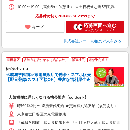
10:00〜19:00（実働8h・休憩1h） ※土日祝含む週5日勤務
応募締め切り2026/08/31 23:59まで
応募画面へ進む
キープ
かんたん3ステップ！
株式会社シエロ
の他の求人をみる
★
世田谷区
語学力を活かせる（英語以外）
派遣社員
紹介予定派遣
♪
株式会社シエロ
≪成城学園前≫家電量販店で携帯・スマホ販売
【即日登録/スマホ面接OK】豊富な福利厚生★
い
即
人気機種に詳しくなれる携帯販売【softbank】
躍
ー
時給1650円〜 ※残業代支給 ★交通費別途支給（規定あり） ゜+゜
自
東京都世田谷区の家電量販店
ど
「成城学園前」駅より徒歩10分 「祖師ヶ谷大蔵」駅より徒歩13分