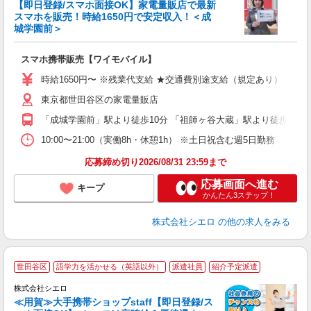
【即日登録/スマホ面接OK】家電量販店で最新
スマホを販売！時給1650円で安定収入！＜成
城学園前＞
事
即
スマホ携帯販売【ワイモバイル】
躍
ー
時給1650円〜 ※残業代支給 ★交通費別途支給（規定あり） ゜+゜
自
東京都世田谷区の家電量販店
ど
「成城学園前」駅より徒歩10分 「祖師ヶ谷大蔵」駅より徒歩13分
10:00〜21:00（実働8h・休憩1h） ※土日祝含む週5日勤務
応募締め切り2026/08/31 23:59まで
応募画面へ進む
キープ
かんたん3ステップ！
株式会社シエロ
の他の求人をみる
★
世田谷区
語学力を活かせる（英語以外）
派遣社員
紹介予定派遣
♪
株式会社シエロ
≪用賀≫大手携帯ショップstaff【即日登録/ス