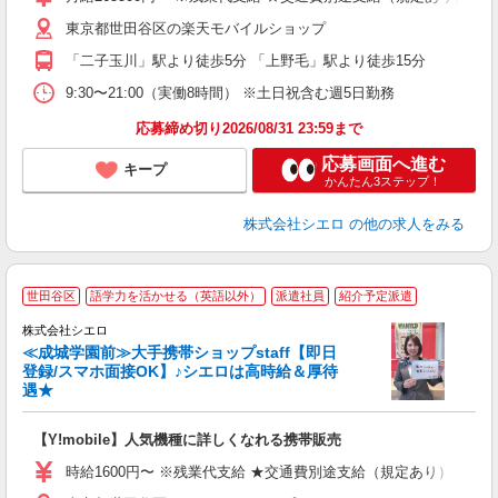
通
東京都世田谷区の楽天モバイルショップ
役
「二子玉川」駅より徒歩5分 「上野毛」駅より徒歩15分
9:30〜21:00（実働8時間） ※土日祝含む週5日勤務
応募締め切り2026/08/31 23:59まで
応募画面へ進む
キープ
かんたん3ステップ！
株式会社シエロ
の他の求人をみる
★
世田谷区
語学力を活かせる（英語以外）
派遣社員
紹介予定派遣
♪
株式会社シエロ
≪成城学園前≫大手携帯ショップstaff【即日
登録/スマホ面接OK】♪シエロは高時給＆厚待
遇★
い
即
【Y!mobile】人気機種に詳しくなれる携帯販売
躍
ー
時給1600円〜 ※残業代支給 ★交通費別途支給（規定あり） ゜+゜
自