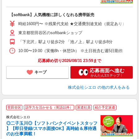
い
即
【softbank】人気機種に詳しくなれる携帯販売
躍
ー
時給1600円〜 ※残業代支給 ★交通費別途支給（規定あり） ゜+゜
自
東京都世田谷区のsoftbankショップ
ン
「下北沢」駅より徒歩2分 「池ノ上」駅より徒歩8分
10:00〜19:00（実働8h・休憩1h） ※土日祝含む週5日勤務
応募締め切り2026/08/31 23:59まで
応募画面へ進む
キープ
かんたん3ステップ！
株式会社シエロ
の他の求人をみる
世田谷区
語学力を活かせる（英語以外）
派遣社員
紹介予定派遣
ん
株式会社シエロ
◎二子玉川◎【ソフトバンクイベントスタッフ
】【即日登録/スマホ面接OK】高時給＆厚待遇
のお仕事満載！