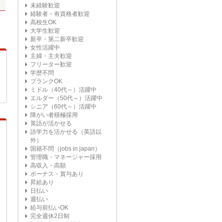
未経験歓迎
経験者・有資格者歓迎
高校生OK
大学生歓迎
新卒・第二新卒歓迎
女性活躍中
主婦・主夫歓迎
フリーター歓迎
学歴不問
ブランクOK
ミドル（40代～）活躍中
エルダー（50代～）活躍中
シニア（60代～）活躍中
障がい者積極採用
英語が活かせる
語学力を活かせる（英語以
外）
国籍不問（jobs in japan）
管理職・マネージャー採用
高収入・高額
ボーナス・賞与あり
昇給あり
日払い
週払い
給与前払いOK
完全週休2日制