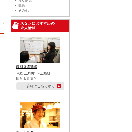
独立開業
嘱託
その他
あなたにおすすめの
求人情報
個別指導講師
時給 1,040円〜1,390円
仙台市青葉区
詳細はこちらから