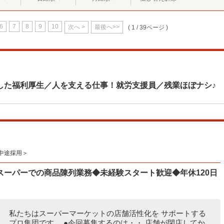
6
7
8
9
10
次へ >
最後へ>>
( 1 / 39ページ )
した福利厚生／人を支える仕事！就労支援員／残業ほぼナシ♪
中途採用＞
スーパーでの商品陳列業務◆未経験スタート歓迎◆年休120日
私たちはスーパーマーケットの店舗活性化を サポートする
プロ集団です。 ●今回募集するのは・・ 店舗が閉店してか