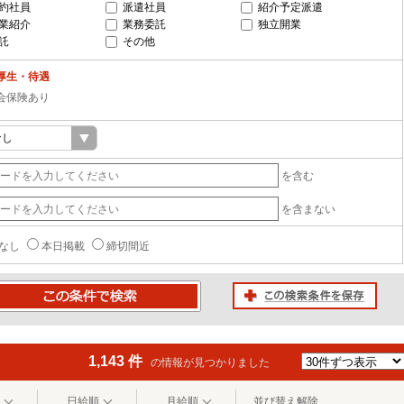
約社員
派遣社員
紹介予定派遣
業紹介
業務委託
独立開業
託
その他
厚生・待遇
会保険あり
を含む
を含まない
なし
本日掲載
締切間近
この検索条件を保存
条件で検索
1,143 件
の情報が見つかりました
日給順
月給順
並び替え解除