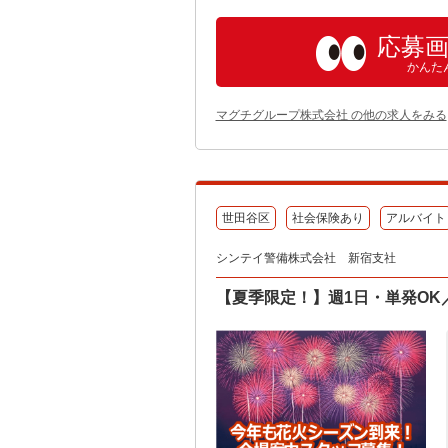
応募
かんた
マグチグループ株式会社 の他の求人をみる
世田谷区
社会保険あり
アルバイト
シンテイ警備株式会社 新宿支社
【夏季限定！】週1日・単発O