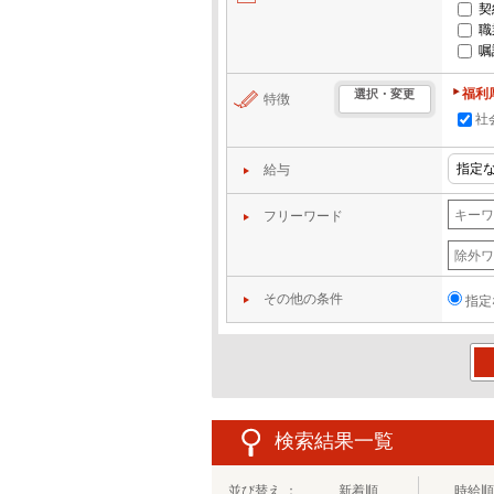
契
職
嘱
福利
選択・変更
特徴
社
給与
フリーワード
その他の条件
指定
この
検索結果一覧
並び替え ：
新着順
時給順