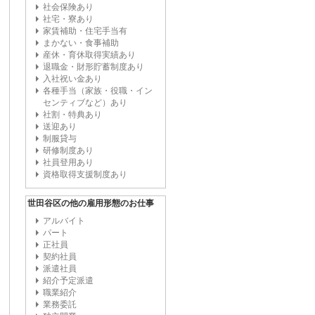
社会保険あり
社宅・寮あり
家賃補助・住宅手当有
まかない・食事補助
産休・育休取得実績あり
退職金・財形貯蓄制度あり
入社祝い金あり
各種手当（家族・役職・イン
センティブなど）あり
社割・特典あり
送迎あり
制服貸与
研修制度あり
社員登用あり
資格取得支援制度あり
世田谷区の他の雇用形態のお仕事
アルバイト
パート
正社員
契約社員
派遣社員
紹介予定派遣
職業紹介
業務委託