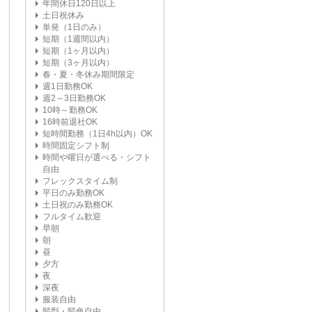
年間休日120日以上
土日祝休み
単発（1日のみ）
短期（1週間以内）
短期（1ヶ月以内）
短期（3ヶ月以内）
春・夏・冬休み期間限定
週1日勤務OK
週2～3日勤務OK
10時～勤務OK
16時前退社OK
短時間勤務（1日4h以内）OK
時間固定シフト制
時間や曜日が選べる・シフト
自由
フレックスタイム制
平日のみ勤務OK
土日祝のみ勤務OK
フルタイム歓迎
早朝
朝
昼
夕方
夜
深夜
服装自由
髪型・髪色自由