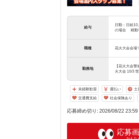
日勤：日給10,
給与
の場合 精勤手
職種
花火大会会場
【花火大会警備ス
勤務地
火大会 10/
未経験歓迎
週払い
土
交通費支給
社会保険あり
応募締め切り: 2026/08/22 23:5
応募
かんた