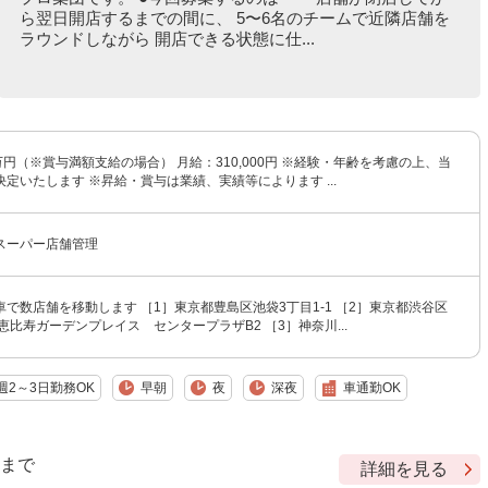
ら翌日開店するまでの間に、 5〜6名のチームで近隣店舗を
ラウンドしながら 開店できる状態に仕...
万円（※賞与満額支給の場合） 月給：310,000円 ※経験・年齢を考慮の上、当
定いたします ※昇給・賞与は業績、実績等によります ...
スーパー店舗管理
で数店舗を移動します ［1］東京都豊島区池袋3丁目1-1 ［2］東京都渋谷区
7 恵比寿ガーデンプレイス センタープラザB2 ［3］神奈川...
週2～3日勤務OK
早朝
夜
深夜
車通勤OK
9 まで
詳細を見る