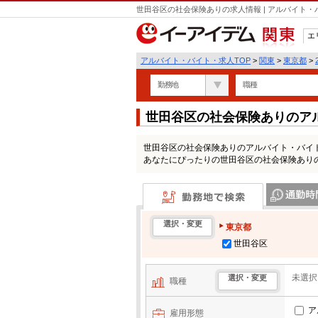
世田谷区の社会保険ありの求人情報 | アルバイト
エ
関東
アルバイト・バイト・求人TOP
>
関東
>
東京都
>
勤務地
職種
世田谷区の社会保険ありのア
世田谷区の社会保険ありのアルバイト・バイ
あなたにぴったりの世田谷区の社会保険あり
勤務地で検索
通勤時間・区
選択・変更
東京都
世田谷区
未選択
選択・変更
職種
ア
雇用形態