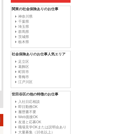
関東の社会保険ありのお仕事
神奈川県
千葉県
埼玉県
群馬県
茨城県
栃木県
社会保険ありのお仕事人気エリア
足立区
葛飾区
町田市
青梅市
江戸川区
世田谷区の他の特徴のお仕事
入社日応相談
即日勤務OK
履歴書不要
Web面接OK
友達と応募OK
職場見学OKまたは説明会あり
大量募集（10名以上）