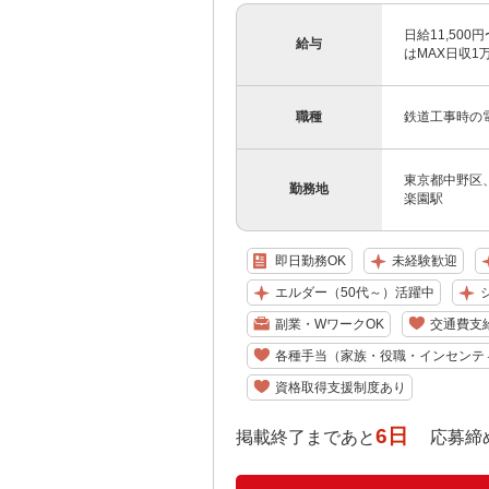
日給11,500
給与
はMAX日収1万2
職種
鉄道工事時の
東京都中野区
勤務地
楽園駅
即日勤務OK
未経験歓迎
エルダー（50代～）活躍中
副業・WワークOK
交通費支
各種手当（家族・役職・インセンテ
資格取得支援制度あり
6日
掲載終了まであと
応募締め切り: