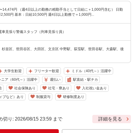
円〜14,474円 （週4日以上の勤務の精勤手当として日給に＋1,000円含む） 日勤
,500円 基本：日給10,500円 週4日以上勤務で＋1,000円...
電車見張り警備スタッフ（列車見張り員）
、杉並区、世田谷区、大田区、文京区 中野駅、荻窪駅、世田谷駅、大森駅、後
大学生歓迎
フリーター歓迎
ミドル（40代～）活躍中
シニア（60代～）活躍中
週払い
駅直結・駅チカ
給
社会保険あり
社宅・寮あり
入社祝い金あり
ィブなど）あり
制服貸与
研修制度あり
 2026/08/15 23:59 まで
詳細を見る