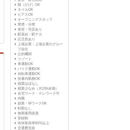
髭（ひげ）OK
ネイルOK
ピアスOK
オープニングスタッフ
禁煙・分煙
食堂・売店あり
駅直結・駅チカ
託児所あり
上場企業・上場企業のグルー
プ会社
公的機関
リゾート
車通勤OK
バイク通勤OK
自転車通勤OK
扶養内勤務OK
残業ほぼなし
残業少なめ（月20h未満）
在宅ワーク・テレワーク可
内職
副業・WワークOK
転勤なし
無期雇用派遣
登録制
有休取得率80%以上
交通費支給