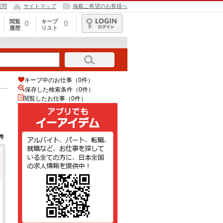
質問
サイトマップ
掲載ご希望のお客様へ
閲覧
キープ
0
0
履歴
リスト
ログイン
キープ中のお仕事（0件）
保存した検索条件（
0
件）
閲覧したお仕事（0件）
件