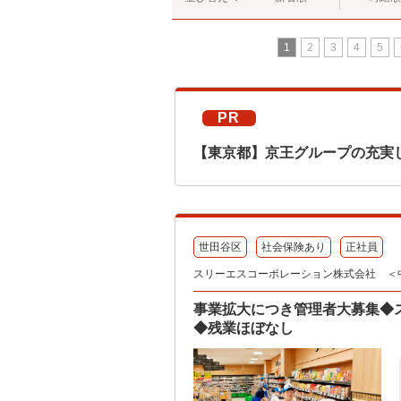
1
2
3
4
5
PR
【東京都】京王グループの充実
世田谷区
社会保険あり
正社員
スリーエスコーポレーション株式会社 ＜
事業拡大につき管理者大募集◆
◆残業ほぼなし