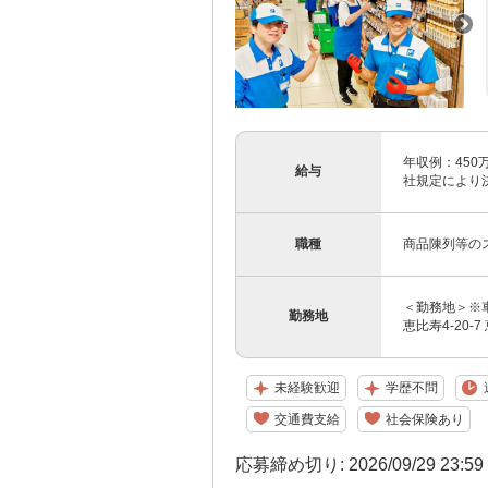
年収例：450
給与
社規定により決
職種
商品陳列等の
＜勤務地＞※車
勤務地
恵比寿4-20-
未経験歓迎
学歴不問
交通費支給
社会保険あり
応募締め切り: 2026/09/29 23:5