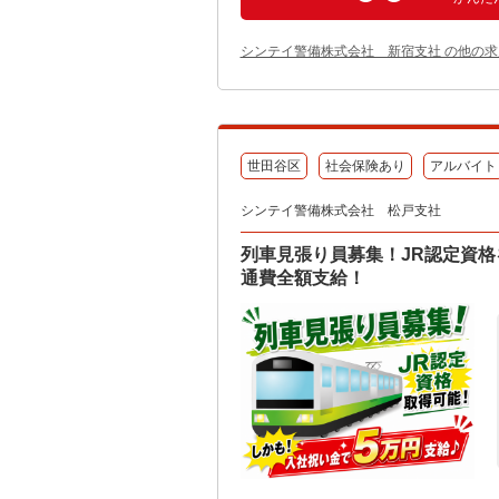
シンテイ警備株式会社 新宿支社 の他の求
世田谷区
社会保険あり
アルバイト
シンテイ警備株式会社 松戸支社
列車見張り員募集！JR認定資格
通費全額支給！