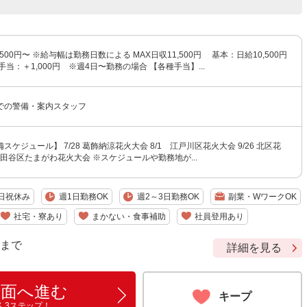
500円〜 ※給与幅は勤務日数による MAX日収11,500円 基本：日給10,500円
当：＋1,000円 ※週4日〜勤務の場合 【各種手当】...
での警備・案内スタッフ
ケジュール】 7/28 葛飾納涼花火大会 8/1 江戸川区花火大会 9/26 北区花
3 世田谷区たまがわ花火大会 ※スケジュールや勤務地が...
日祝休み
週1日勤務OK
週2～3日勤務OK
副業・WワークOK
社宅・寮あり
まかない・食事補助
社員登用あり
9 まで
詳細を見る
画面へ進む
キープ
ん3ステップ！