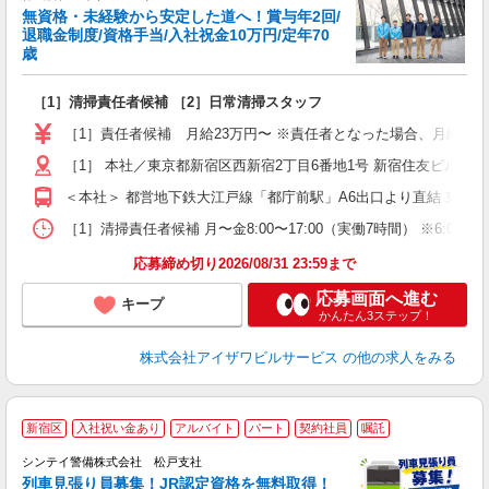
無資格・未経験から安定した道へ！賞与年2回/
退職金制度/資格手当/入社祝金10万円/定年70
歳
い
は
［1］清掃責任者候補 ［2］日常清掃スタッフ
入
夫
［1］責任者候補 月給23万円〜 ※責任者となった場合、月給24.5万
中
煙
［1］ 本社／東京都新宿区西新宿2丁目6番地1号 新宿住友ビル4
＜本社＞ 都営地下鉄大江戸線「都庁前駅」A6出口より直結 東京
ど
［1］清掃責任者候補 月〜金8:00〜17:00（実働7時間） ※6:00〜1
応募締め切り2026/08/31 23:59まで
応募画面へ進む
キープ
かんたん3ステップ！
株式会社アイザワビルサービス
の他の求人をみる
新宿区
入社祝い金あり
アルバイト
パート
契約社員
嘱託
シンテイ警備株式会社 松戸支社
列車見張り員募集！JR認定資格を無料取得！