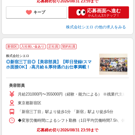
応募締め切り2026/08/31 23:59まで
応募画面へ進む
キープ
かんたん3ステップ！
株式会社シエロ
の他の求人をみる
★
新宿区
入社祝い金あり
正社員
契約社員
株式会社シエロ
◎新宿三丁目◎【美容部員】【即日登録/スマ
ホ面接OK】♪高月給＆厚待遇のお仕事満載！
加
美容部員
即
学
月給231000円〜355000円（経験・能力による） ※残業代支給
務
東京都新宿区
員
「新宿三丁目」駅より徒歩1分 「新宿」駅より徒歩5分
◆変形労働時間によるシフト勤務（1日平均労働時間7.5h、休憩1.5h） ◆
応募締め切り2026/08/31 23:59まで