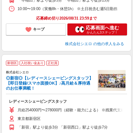
「早稲田」駅より徒歩3分 「早稲田」駅より徒歩13分
10:00〜19:00（実働8h・休憩1h） ※土日祝含む週5日勤務
応募締め切り2026/08/31 23:59まで
応募画面へ進む
キープ
かんたん3ステップ！
株式会社シエロ
の他の求人をみる
新宿区
入社祝い金あり
正社員
さ
株式会社シエロ
◎新宿◎【レディースシェービングスタッフ】
【即日登録/スマホ面接OK】♪高月給＆厚待遇
のお仕事満載！
製
レディースシェービングスタッフ
即
学
月給254000円〜278000円（経験・能力による） ※残業代支給
バ
東京都新宿区
（
「新宿」駅より徒歩3分 「新宿西口」駅より徒歩7分