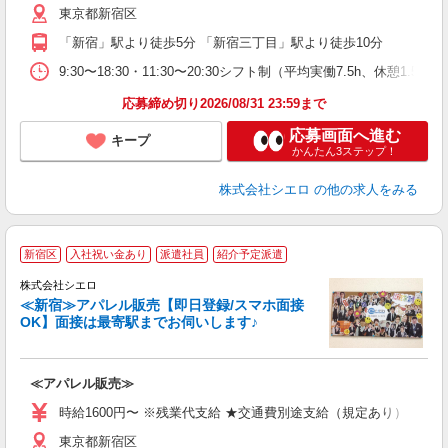
東京都新宿区
（
「新宿」駅より徒歩5分 「新宿三丁目」駅より徒歩10分
9:30〜18:30・11:30〜20:30シフト制（平均実働7.5h、
応募締め切り2026/08/31 23:59まで
応募画面へ進む
キープ
かんたん3ステップ！
株式会社シエロ
の他の求人をみる
★
新宿区
入社祝い金あり
派遣社員
紹介予定派遣
代
由
株式会社シエロ
≪新宿≫アパレル販売【即日登録/スマホ面接
OK】面接は最寄駅までお伺いします♪
ー
≪アパレル販売≫
即
躍
時給1600円〜 ※残業代支給 ★交通費別途支給（規定あり） ゜+゜
ー
東京都新宿区
型