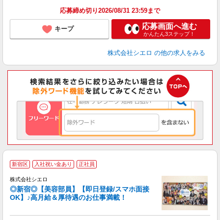
応募締め切り2026/08/31 23:59まで
応募画面へ進む
キープ
かんたん3ステップ！
株式会社シエロ
の他の求人をみる
★
新宿区
入社祝い金あり
正社員
株式会社シエロ
◎新宿◎【美容部員】【即日登録/スマホ面接
OK】♪高月給＆厚待遇のお仕事満載！