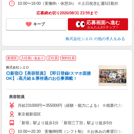
10:00〜19:00（実働8h・休憩1h） ※土日祝含む週5日勤務
応募締め切り2026/08/31 23:59まで
応募画面へ進む
キープ
かんたん3ステップ！
株式会社シエロ
の他の求人をみる
★
新宿区
入社祝い金あり
正社員
契約社員
株式会社シエロ
◎新宿◎【美容部員】【即日登録/スマホ面接
OK】♪高月給＆厚待遇のお仕事満載！
加
美容部員
即
学
月給231000円〜355000円（経験・能力による） ※残業代支給
務
東京都新宿区
員
「新宿」駅より徒歩1分 「新宿三丁目」駅より徒歩5分
10:00〜20:30 実働8時間（シフト制） ※お休みの希望日を考