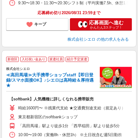
9:30〜18:30・11:30〜20:30シフト制（平均実働7.5h、
応募締め切り2026/08/31 23:59まで
応募画面へ進む
キープ
かんたん3ステップ！
株式会社シエロ
の他の求人をみる
★
新宿区
入社祝い金あり
派遣社員
紹介予定派遣
♪
株式会社シエロ
≪高田馬場≫大手携帯ショップstaff【即日登
録/スマホ面接OK】♪シエロは高時給＆厚待遇
★
い
即
【softbank】人気機種に詳しくなれる携帯販売
躍
ー
時給1600円〜 ※残業代支給 ★交通費別途支給（規定あり） ゜+゜
自
東京都新宿区のsoftbankショップ
ど
「高田馬場」駅より徒歩1分 「西早稲田」駅より徒歩5分
10:00〜19:00（実働8h・休憩1h） ※土日祝含む週5日勤務