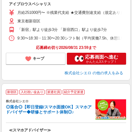
造
アイブロウスペシャリス
即
学
月給251000円〜 ※残業代支給 ★交通費別途支給（規定あり） ゜
バ
東京都新宿区
（
「新宿」駅より徒歩3分 「新宿西口」駅より徒歩7分
9:30〜18:30・11:30〜20:30シフト制（平均実働7.5h、
応募締め切り2026/08/31 23:59まで
応募画面へ進む
キープ
かんたん3ステップ！
株式会社シエロ
の他の求人をみる
★
新宿区
入社祝い金あり
派遣社員
紹介予定派遣
♪
株式会社シエロ
◎落合◎【即日登録/スマホ面接OK】スマホア
ドバイザー◆研修とサポート体制◎♪
造
≪スマホアドバイザー≫
即