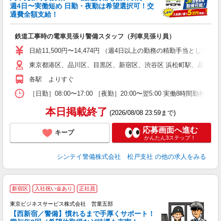
収
週4日〜実働短め 日勤・夜勤は希望選択可！交
通費全額支給！
て
即
鉄道工事時の電車見張り警備スタッフ（列車見張り員）
～
い
日給11,500円〜14,474円 （週4日以上の勤務の精勤手当として日給
東京都港区、品川区、目黒区、新宿区、渋谷区 浜松町駅、品川駅
な
各駅 よりすぐ
［日勤］08:00〜17:00 ［夜勤］20:00〜翌5:00 実働8
本日掲載終了
(2026/08/08 23:59まで)
応募画面へ進む
キープ
かんたん3ステップ！
シンテイ警備株式会社 松戸支社
の他の求人をみる
新宿区
入社祝い金あり
正社員
東京ビジネスサービス株式会社 営業五部
【西新宿／警備】慣れるまで手厚くサポート！