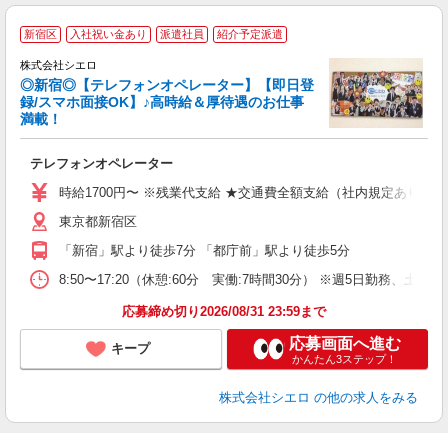
新宿区
入社祝い金あり
派遣社員
紹介予定派遣
集
株式会社シエロ
◎新宿◎【テレフォンオペレーター】【即日登
録/スマホ面接OK】♪高時給＆厚待遇のお仕事
満載！
造
テレフォンオペレーター
即
時給1700円〜 ※残業代支給 ★交通費全額支給（社内規定あり） 
あ
東京都新宿区
勤
職
「新宿」駅より徒歩7分 「都庁前」駅より徒歩5分
8:50〜17:20（休憩:60分 実働:7時間30分） ※週5日勤務、土日
応募締め切り2026/08/31 23:59まで
応募画面へ進む
キープ
かんたん3ステップ！
株式会社シエロ
の他の求人をみる