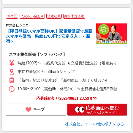
★
新宿区
入社祝い金あり
派遣社員
紹介予定派遣
♪
株式会社シエロ
【即日登録/スマホ面接OK】家電量販店で最新
スマホを販売！時給1700円で安定収入！＜新
宿＞
事
即
スマホ携帯販売【ソフトバンク】
躍
ー
時給1700円〜 ※残業代支給 ★交通費別途支給（規定あり） ゜+゜
自
東京都新宿区のsoftbankショップ
ど
「新宿」駅より徒歩1分 「新宿西口」駅より徒歩7分
10:00〜21:00（実働8h・休憩1h） ※土日祝含む週5日勤務
応募締め切り2026/08/31 23:59まで
応募画面へ進む
キープ
かんたん3ステップ！
株式会社シエロ
の他の求人をみる