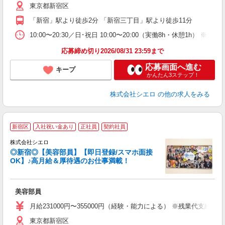
東京都新宿区
型
「新宿」駅より徒歩2分 「新宿三丁目」駅より徒歩11分
ィ
10:00〜20:30／日･祝日 10:00〜20:00（実働8h・休憩1h） ※
応募締め切り2026/08/31 23:59まで
応募画面へ進む
キープ
かんたん3ステップ！
株式会社シエロ
の他の求人をみる
★
新宿区
入社祝い金あり
正社員
契約社員
株式会社シエロ
◎新宿◎【美容部員】【即日登録/スマホ面接
OK】♪高月給＆厚待遇のお仕事満載！
加
美容部員
即
学
月給231000円〜355000円（経験・能力による） ※残業代支給
務
東京都新宿区