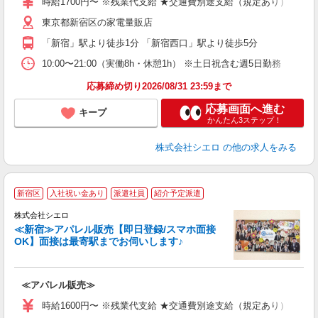
時給1700円〜 ※残業代支給 ★交通費別途支給（規定あり） ゜+゜
自
東京都新宿区の家電量販店
ど
「新宿」駅より徒歩1分 「新宿西口」駅より徒歩5分
10:00〜21:00（実働8h・休憩1h） ※土日祝含む週5日勤務
応募締め切り2026/08/31 23:59まで
応募画面へ進む
キープ
かんたん3ステップ！
株式会社シエロ
の他の求人をみる
★
新宿区
入社祝い金あり
派遣社員
紹介予定派遣
代
由
株式会社シエロ
≪新宿≫アパレル販売【即日登録/スマホ面接
OK】面接は最寄駅までお伺いします♪
ー
≪アパレル販売≫
即
躍
時給1600円〜 ※残業代支給 ★交通費別途支給（規定あり） ゜+゜
ー