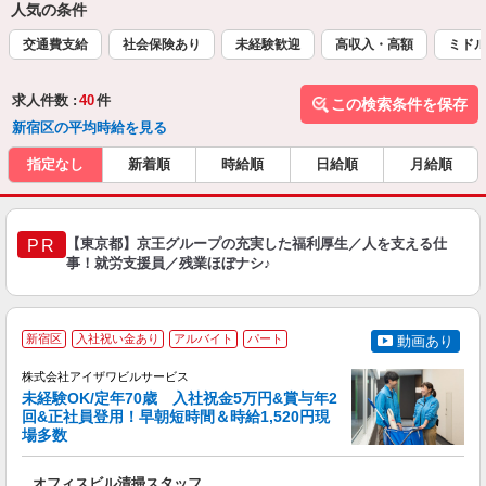
人気の条件
交通費支給
社会保険あり
未経験歓迎
高収入・高額
ミドル
求人件数 :
40
件
この検索条件を保存
新宿区の平均時給を見る
指定なし
新着順
時給順
日給順
月給順
【東京都】京王グループの充実した福利厚生／人を支える仕
PR
事！就労支援員／残業ほぼナシ♪
新宿区
入社祝い金あり
アルバイト
パート
動画あり
株式会社アイザワビルサービス
未経験OK/定年70歳 入社祝金5万円&賞与年2
回&正社員登用！早朝短時間＆時給1,520円現
場多数
可
ア
オフィスビル清掃スタッフ
入