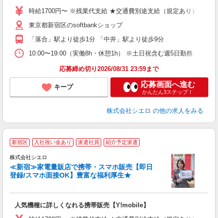
躍
時給1700円〜 ※残業代支給 ★交通費別途支給（規定あり） ゜+゜
ー
東京都新宿区のsoftbankショップ
自
「落合」駅より徒歩1分 「中井」駅より徒歩9分
ど
10:00〜19:00（実働8h・休憩1h） ※土日祝含む週5日勤務
応募締め切り2026/08/31 23:59まで
応募画面へ進む
キープ
かんたん3ステップ！
株式会社シエロ
の他の求人をみる
★
新宿区
入社祝い金あり
派遣社員
紹介予定派遣
♪
株式会社シエロ
≪新宿≫家電量販店で携帯・スマホ販売【即日
登録/スマホ面接OK】豊富な福利厚生★
い
即
人気機種に詳しくなれる携帯販売【Y!mobile】
躍
ー