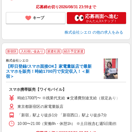
応募締め切り2026/08/31 23:59まで
応募画面へ進む
キープ
かんたん3ステップ！
株式会社シエロ
の他の求人をみる
★
新宿区
入社祝い金あり
派遣社員
紹介予定派遣
♪
株式会社シエロ
【即日登録/スマホ面接OK】家電量販店で最新
スマホを販売！時給1700円で安定収入！＜新
宿＞
事
即
スマホ携帯販売【ワイモバイル】
躍
ー
時給1700円〜 ※残業代支給 ★交通費別途支給（規定あり） ゜+゜
自
東京都新宿区の家電量販店
ど
「新宿」駅より徒歩1分 「新宿西口」駅より徒歩7分
10:00〜21:00（実働8h・休憩1h） ※土日祝含む週5日勤務