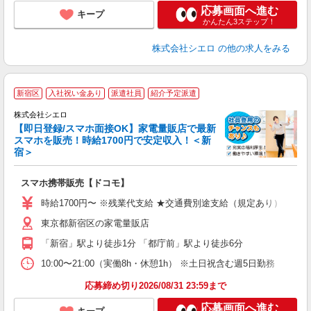
応募画面へ進む
キープ
かんたん3ステップ！
株式会社シエロ
の他の求人をみる
★
新宿区
入社祝い金あり
派遣社員
紹介予定派遣
♪
株式会社シエロ
【即日登録/スマホ面接OK】家電量販店で最新
スマホを販売！時給1700円で安定収入！＜新
宿＞
事
即
スマホ携帯販売【ドコモ】
躍
ー
時給1700円〜 ※残業代支給 ★交通費別途支給（規定あり） ゜+゜
自
東京都新宿区の家電量販店
ど
「新宿」駅より徒歩1分 「都庁前」駅より徒歩6分
10:00〜21:00（実働8h・休憩1h） ※土日祝含む週5日勤務
応募締め切り2026/08/31 23:59まで
応募画面へ進む