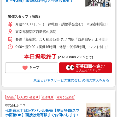
賞与年2回／希望休取得など待遇も充実！
さ
警備スタッフ（病院）
未
（
月給270,000円〜（一律職種・調整手当含む） ※深夜割増は別途
休
東京都新宿区西新宿の病院
会
各線「新宿駅」より徒歩12分 丸ノ内線「西新宿駅」より徒歩1分
9:00〜翌9:00（実働16時間、休憩・仮眠8時間） シフト制（月
本日掲載終了
(2026/08/08 23:59まで)
応募画面へ進む
キープ
かんたん3ステップ！
東京ビジネスサービス株式会社
の他の求人をみる
★
新宿区
入社祝い金あり
派遣社員
紹介予定派遣
代
由
株式会社シエロ
≪新宿三丁目≫アパレル販売【即日登録/スマ
ホ面接OK】面接は最寄駅までお伺いします♪