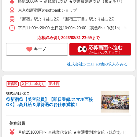
時給1600円〜 ※残業代支給 ★交通費別途支給（規定あり） ゜+゜
ー
東京都新宿区のsoftbankショップ
自
「新宿」駅より徒歩2分 「新宿三丁目」駅より徒歩2分
ン
平日11:00〜20:00 土日祝10:00〜20:00（実働8h・休憩1h） ※
応募締め切り2026/08/31 23:59まで
応募画面へ進む
キープ
かんたん3ステップ！
株式会社シエロ
の他の求人をみる
★
新宿区
入社祝い金あり
正社員
株式会社シエロ
◎新宿◎【美容部員】【即日登録/スマホ面接
OK】♪高月給＆厚待遇のお仕事満載！
加
美容部員
即
学
月給251000円〜 ※残業代支給 ★交通費別途支給（規定あり） ゜
バ