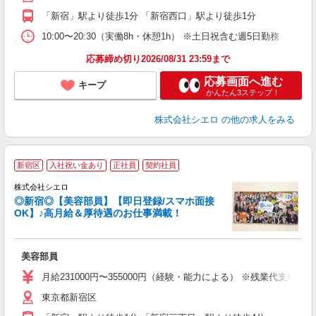
「新宿」駅より徒歩1分 「新宿西口」駅より徒歩1分
ィ
10:00〜20:30（実働8h・休憩1h） ※土日祝含む週5日勤務
応募締め切り2026/08/31 23:59まで
応募画面へ進む
キープ
かんたん3ステップ！
株式会社シエロ
の他の求人をみる
★
新宿区
入社祝い金あり
正社員
契約社員
株式会社シエロ
◎新宿◎【美容部員】【即日登録/スマホ面接
OK】♪高月給＆厚待遇のお仕事満載！
加
美容部員
即
学
月給231000円〜355000円（経験・能力による） ※残業代支給
務
東京都新宿区
員