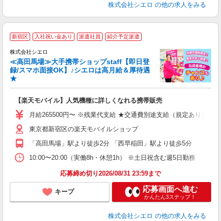
株式会社シエロ
の他の求人をみる
★
新宿区
入社祝い金あり
派遣社員
紹介予定派遣
♪
株式会社シエロ
≪高田馬場≫大手携帯ショップstaff【即日登
録/スマホ面接OK】♪シエロは高月給＆厚待遇
★
い
即
【楽天モバイル】人気機種に詳しくなれる携帯販売
あ
月給265500円〜 ※残業代支給 ★交通費別途支給（規定あり） ゜
通
東京都新宿区の楽天モバイルショップ
あ
「高田馬場」駅より徒歩2分 「西早稲田」駅より徒歩5分
10:00〜20:00（実働8h・休憩1h） ※土日祝含む週5日勤務
応募締め切り2026/08/31 23:59まで
応募画面へ進む
キープ
かんたん3ステップ！
株式会社シエロ
の他の求人をみる