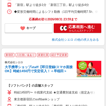
員
「新宿」駅より徒歩1分 「新宿三丁目」駅より徒歩4分
◆変形労働時間によるシフト勤務（1日平均労働時間7.5h、休憩1.5h） ◆
応募締め切り2026/08/31 23:59まで
応募画面へ進む
キープ
かんたん3ステップ！
株式会社シエロ
の他の求人をみる
★
新宿区
入社祝い金あり
派遣社員
紹介予定派遣
♪
株式会社シエロ
大手携帯ショップstaff【即日登録/スマホ面接
OK】時給1450円で安定収入！＜早稲田＞
務
即
【ソフトバンク】の店舗スタッフ
あ
時給1450円〜 ※残業代支給 ★交通費別途支給（規定あり） ゜+゜
K
東京都新宿区のsoftbankショップ
な