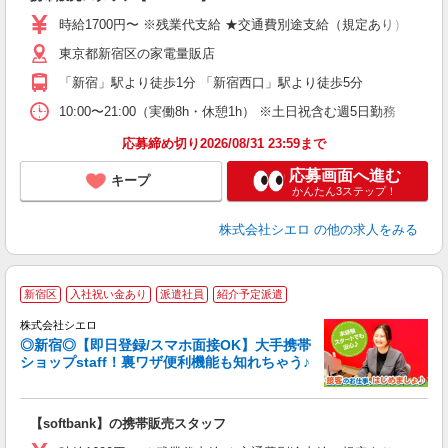
即
躍
時給1700円〜 ※残業代支給 ★交通費別途支給（規定あり） ゜+゜
ー
東京都新宿区の家電量販店
自
「新宿」駅より徒歩1分 「新宿西口」駅より徒歩5分
ン
10:00〜21:00（実働8h・休憩1h） ※土日祝含む週5日勤務
応募締め切り2026/08/31 23:59まで
応募画面へ進む
キープ
かんたん3ステップ！
株式会社シエロ
の他の求人をみる
★
新宿区
入社祝い金あり
派遣社員
紹介予定派遣
♪
株式会社シエロ
◎新宿◎【即日登録/スマホ面接OK】大手携帯
ショップstaff！裏ワザ便利機能も知れちゃう♪
理
【softbank】の携帯販売スタッフ
即
躍