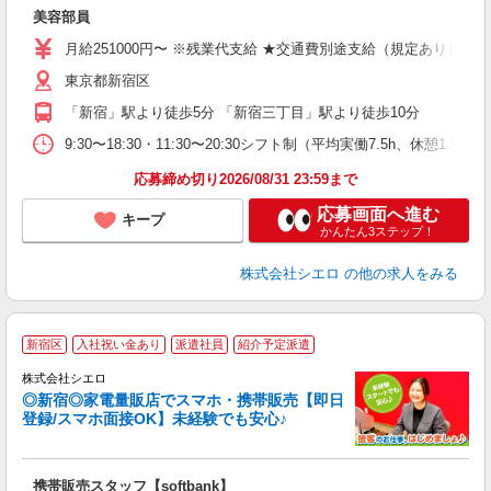
加
美容部員
即
学
月給251000円〜 ※残業代支給 ★交通費別途支給（規定あり） ゜
バ
東京都新宿区
（
「新宿」駅より徒歩5分 「新宿三丁目」駅より徒歩10分
9:30〜18:30・11:30〜20:30シフト制（平均実働7.5h、
応募締め切り2026/08/31 23:59まで
応募画面へ進む
キープ
かんたん3ステップ！
株式会社シエロ
の他の求人をみる
★
新宿区
入社祝い金あり
派遣社員
紹介予定派遣
♪
株式会社シエロ
◎新宿◎家電量販店でスマホ・携帯販売【即日
登録/スマホ面接OK】未経験でも安心♪
理
携帯販売スタッフ【softbank】