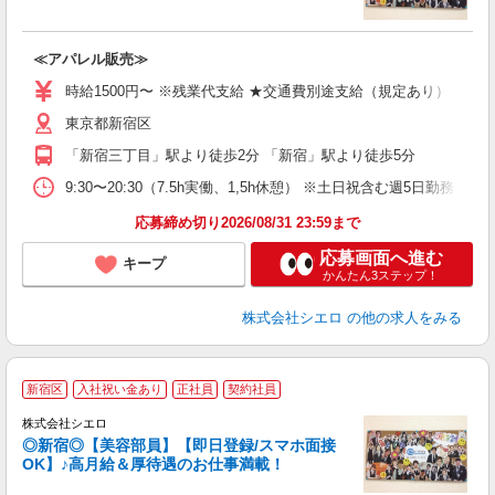
ー
≪アパレル販売≫
即
躍
時給1500円〜 ※残業代支給 ★交通費別途支給（規定あり） ゜+゜
ー
東京都新宿区
ネ
「新宿三丁目」駅より徒歩2分 「新宿」駅より徒歩5分
り
9:30〜20:30（7.5h実働、1,5h休憩） ※土日祝含む週5日勤務
応募締め切り2026/08/31 23:59まで
応募画面へ進む
キープ
かんたん3ステップ！
株式会社シエロ
の他の求人をみる
★
新宿区
入社祝い金あり
正社員
契約社員
株式会社シエロ
◎新宿◎【美容部員】【即日登録/スマホ面接
OK】♪高月給＆厚待遇のお仕事満載！