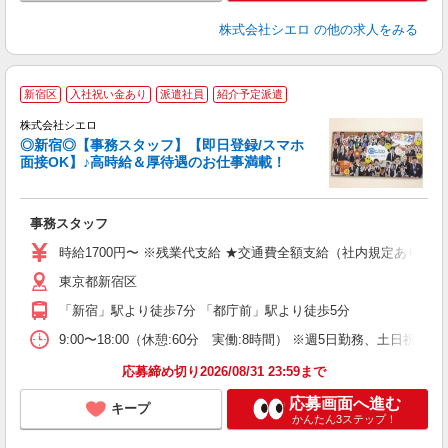
株式会社シエロ
の他の求人をみる
★
新宿区
入社祝い金あり
派遣社員
紹介予定派遣
株式会社シエロ
◎新宿◎【事務スタッフ】【即日登録/スマホ
面接OK】♪高時給＆厚待遇のお仕事満載！
け
事務スタッフ
即
時給1700円〜 ※残業代支給 ★交通費全額支給（社内規定あり） 
あ
東京都新宿区
勤
職
「新宿」駅より徒歩7分 「都庁前」駅より徒歩5分
9:00〜18:00（休憩:60分 実働:8時間） ※週5日勤務、土日祝休み
応募締め切り2026/08/31 23:59まで
応募画面へ進む
キープ
かんたん3ステップ！