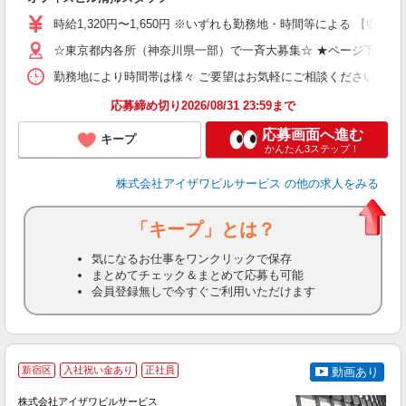
ン
時給1,320円〜1,650円 ※いずれも勤務地・時間等による 【収入例（
（
K
☆東京都内各所（神奈川県一部）で一斉大募集☆ ★ページ下部の
勤務地により時間帯は様々 ご要望はお気軽にご相談ください 【勤務例】 
ブ
応募締め切り2026/08/31 23:59まで
応募画面へ進む
キープ
かんたん3ステップ！
株式会社アイザワビルサービス
の他の求人をみる
「キープ」とは？
気になるお仕事をワンクリックで保存
まとめてチェック＆まとめて応募も可能
会員登録無しで今すぐご利用いただけます
新宿区
入社祝い金あり
正社員
動画あり
株式会社アイザワビルサービス