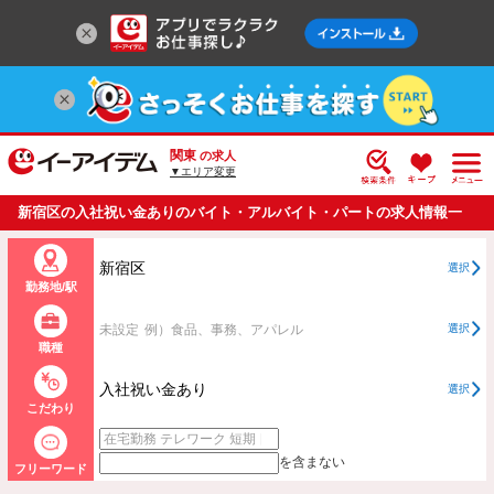
関東
の求人
▼エリア変更
新宿区の入社祝い金ありのバイト・アルバイト・パートの求人情報一
覧
新宿区
選択
勤務地/駅
未設定
例）食品、事務、アパレル
選択
職種
入社祝い金あり
選択
こだわり
を含まない
フリーワード