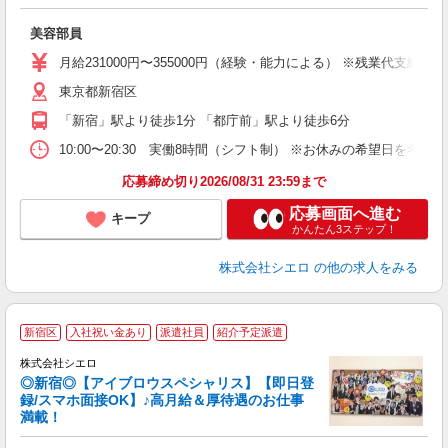
加
美容部員
即
学
月給231000円〜355000円（経験・能力による） ※残業代支給
務
東京都新宿区
員
「新宿」駅より徒歩1分 「都庁前」駅より徒歩6分
10:00〜20:30 実働8時間（シフト制） ※お休みの希望日を考
応募締め切り2026/08/31 23:59まで
応募画面へ進む
キープ
かんたん3ステップ！
株式会社シエロ
の他の求人をみる
新宿区
入社祝い金あり
派遣社員
紹介予定派遣
集
株式会社シエロ
◎新宿◎【アイブロウスペシャリス】【即日登
録/スマホ面接OK】♪高月給＆厚待遇のお仕事
満載！