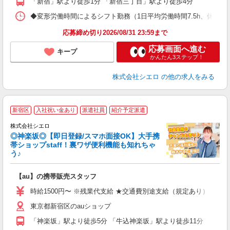
「新宿」駅より徒歩1分 「新宿三丁目」駅より徒歩4分
◆変形労働時間によるシフト勤務（1日平均労働時間7.5h、休憩1.5h） ◆
応募締め切り2026/08/31 23:59まで
応募画面へ進む
キープ
かんたん3ステップ！
株式会社シエロ
の他の求人をみる
★
新宿区
入社祝い金あり
派遣社員
紹介予定派遣
♪
株式会社シエロ
◎神楽坂◎【即日登録/スマホ面接OK】大手携
帯ショップstaff！裏ワザ便利機能も知れちゃ
う♪
理
【au】の携帯販売スタッフ
即
躍
時給1500円〜 ※残業代支給 ★交通費別途支給（規定あり） ゜+゜
ー
東京都新宿区のauショップ
自
「神楽坂」駅より徒歩5分 「牛込神楽坂」駅より徒歩11分
ど