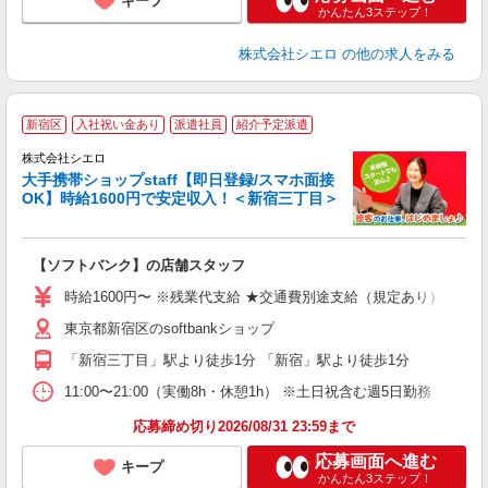
キープ
かんたん3ステップ！
株式会社シエロ
の他の求人をみる
★
新宿区
入社祝い金あり
派遣社員
紹介予定派遣
♪
株式会社シエロ
大手携帯ショップstaff【即日登録/スマホ面接
OK】時給1600円で安定収入！＜新宿三丁目＞
務
即
【ソフトバンク】の店舗スタッフ
躍
ー
時給1600円〜 ※残業代支給 ★交通費別途支給（規定あり） ゜+゜
ピ
東京都新宿区のsoftbankショップ
ど
「新宿三丁目」駅より徒歩1分 「新宿」駅より徒歩1分
11:00〜21:00（実働8h・休憩1h） ※土日祝含む週5日勤務
応募締め切り2026/08/31 23:59まで
応募画面へ進む
キープ
かんたん3ステップ！