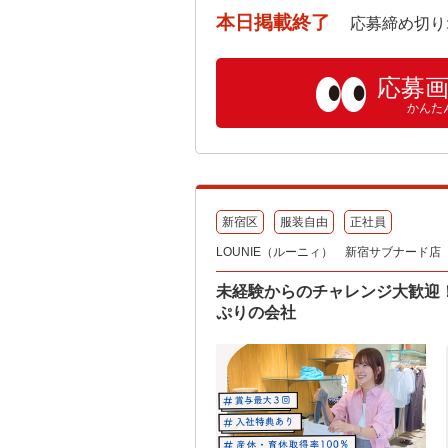
本日掲載終了
応募締め切り: 202
応募
かんた
新宿区
服装自由
正社員
LOUNIE（ルーニィ） 新宿サブナード店
未経験からのチャレンジ大歓迎！
ぷりの会社