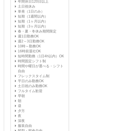
年間休日120日以上
土日祝休み
単発（1日のみ）
短期（1週間以内）
短期（1ヶ月以内）
短期（3ヶ月以内）
春・夏・冬休み期間限定
週1日勤務OK
週2～3日勤務OK
10時～勤務OK
16時前退社OK
短時間勤務（1日4h以内）OK
時間固定シフト制
時間や曜日が選べる・シフト
自由
フレックスタイム制
平日のみ勤務OK
土日祝のみ勤務OK
フルタイム歓迎
早朝
朝
昼
夕方
夜
深夜
服装自由
髪型・髪色自由