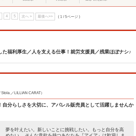
4
5
次へ >
最後へ>>
( 1 / 5ページ )
した福利厚生／人を支える仕事！就労支援員／残業ほぼナシ♪
la.／LILLIAN CARAT）
！自分らしさを大切に、アパレル販売員として活躍しませんか
夢を叶えたい。新しいことに挑戦したい。もっと自分を高
めたい。 そんな意欲を持つあなたを『アイア』は歓迎しま