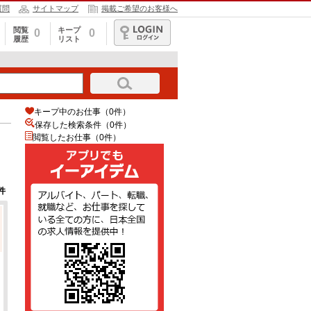
質問
サイトマップ
掲載ご希望のお客様へ
閲覧
キープ
0
0
履歴
リスト
ログイン
キープ中のお仕事（0件）
保存した検索条件（
0
件）
閲覧したお仕事（0件）
件