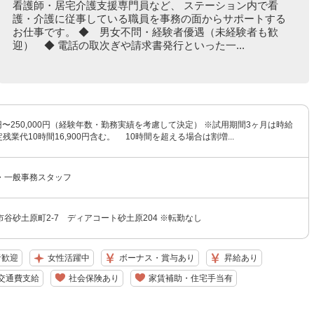
看護師・居宅介護支援専門員など、 ステーション内で看
護・介護に従事している職員を事務の面からサポートする
お仕事です。 ◆ 男女不問・経験者優遇（未経験者も歓
迎） ◆ 電話の取次ぎや請求書発行といった一...
00円〜250,000円（経験年数・勤務実績を考慮して決定） ※試用期間3ヶ月は時給
固定残業代10時間16,900円含む。 10時間を超える場合は割増...
・一般事務スタッフ
谷砂土原町2-7 ディアコート砂土原204 ※転勤なし
者歓迎
女性活躍中
ボーナス・賞与あり
昇給あり
交通費支給
社会保険あり
家賃補助・住宅手当有