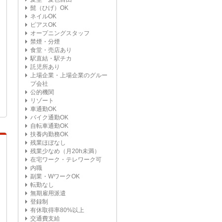
髭（ひげ）OK
ネイルOK
ピアスOK
オープニングスタッフ
禁煙・分煙
食堂・売店あり
駅直結・駅チカ
託児所あり
上場企業・上場企業のグルー
プ会社
公的機関
リゾート
車通勤OK
バイク通勤OK
自転車通勤OK
扶養内勤務OK
残業ほぼなし
残業少なめ（月20h未満）
在宅ワーク・テレワーク可
内職
副業・WワークOK
転勤なし
無期雇用派遣
登録制
有休取得率80%以上
交通費支給