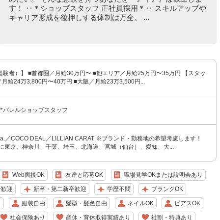
す！ ‥＊ショップスタッフ 正社員採用＊‥ スキルアップや
キャリア形成を後押しする体制は万全。 ...
験者）】 ■首都圏／月給30万円〜 ■他エリア／月給25万円〜35万円 【スタッ
給24万3,800円〜40万円 ■大阪／月給23万3,500円...
アパレルショップスタッフ
tola.／COCO DEAL／LILLIAN CARAT ※ブランド・勤務地の希望考慮します！
に東京、神奈川、千葉、埼玉、北海道、宮城（仙台）、愛知、大...
Web面接OK
友達と応募OK
職場見学OKまたは説明会あり
者歓迎
新卒・第二新卒歓迎
学歴不問
ブランクOK
り
服装自由
髪型・髪色自由
ネイルOK
ピアスOK
社会保険あり
産休・育休取得実績あり
社割・特典あり