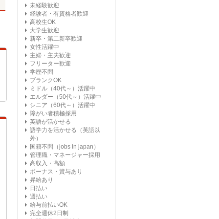
未経験歓迎
経験者・有資格者歓迎
高校生OK
大学生歓迎
新卒・第二新卒歓迎
女性活躍中
主婦・主夫歓迎
フリーター歓迎
学歴不問
ブランクOK
ミドル（40代～）活躍中
エルダー（50代～）活躍中
シニア（60代～）活躍中
障がい者積極採用
英語が活かせる
語学力を活かせる（英語以
外）
国籍不問（jobs in japan）
管理職・マネージャー採用
高収入・高額
ボーナス・賞与あり
昇給あり
日払い
週払い
給与前払いOK
完全週休2日制