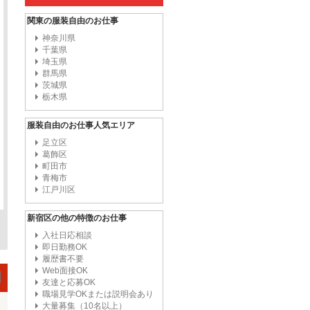
関東の服装自由のお仕事
神奈川県
千葉県
埼玉県
群馬県
茨城県
栃木県
服装自由のお仕事人気エリア
足立区
葛飾区
町田市
青梅市
江戸川区
新宿区の他の特徴のお仕事
入社日応相談
即日勤務OK
履歴書不要
Web面接OK
友達と応募OK
職場見学OKまたは説明会あり
大量募集（10名以上）