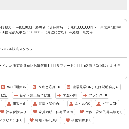
3,800円〜400,000円 経験者（店長候補）：月給300,000円〜 ※試用期間中
円〜 ★固定残業手当：30,800円（月給に含む） ※経験・能力考...
アパレル販売スタッフ
ード店≫ 東京都新宿区歌舞伎町1丁目サブナード2丁目 ■各線「新宿駅」より徒
Web面接OK
友達と応募OK
職場見学OKまたは説明会あり
者歓迎
新卒・第二新卒歓迎
学歴不問
ブランクOK
り
服装自由
髪型・髪色自由
ネイルOK
ピアスOK
社会保険あり
家賃補助・住宅手当有
産休・育休取得実績あり
ィブなど）あり
社割・特典あり
研修制度あり