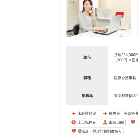
月給224,0
給与
1,300円 ※
職種
医療介護事務
勤務地
東京都新宿区市
未経験歓迎
経験者・有資格
土日祝休み
服装自由
退職金・財形貯蓄制度あり