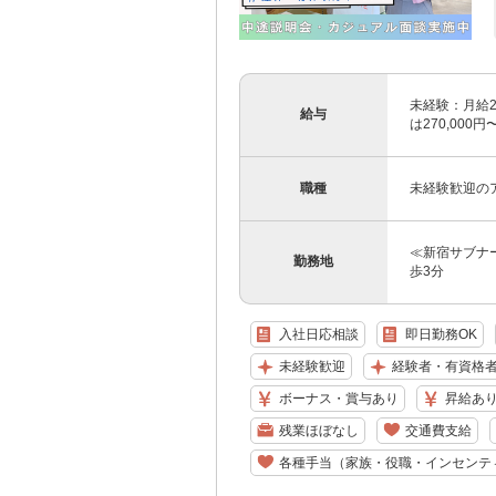
未経験：月給24
給与
は270,000
職種
未経験歓迎の
≪新宿サブナ
勤務地
歩3分
入社日応相談
即日勤務OK
未経験歓迎
経験者・有資格
ボーナス・賞与あり
昇給あ
残業ほぼなし
交通費支給
各種手当（家族・役職・インセンテ