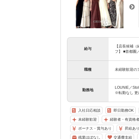
【店長候補（経
給与
フ】 ■首都圏／月
職種
未経験歓迎の
LOUNIE／S
勤務地
※転勤なし 更
入社日応相談
即日勤務OK
未経験歓迎
経験者・有資格
ボーナス・賞与あり
昇給あ
残業ほぼなし
交通費支給