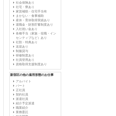
社会保険あり
社宅・寮あり
家賃補助・住宅手当有
まかない・食事補助
産休・育休取得実績あり
退職金・財形貯蓄制度あり
入社祝い金あり
各種手当（家族・役職・イン
センティブなど）あり
社割・特典あり
送迎あり
制服貸与
研修制度あり
社員登用あり
資格取得支援制度あり
新宿区の他の雇用形態のお仕事
アルバイト
パート
正社員
契約社員
派遣社員
紹介予定派遣
職業紹介
業務委託