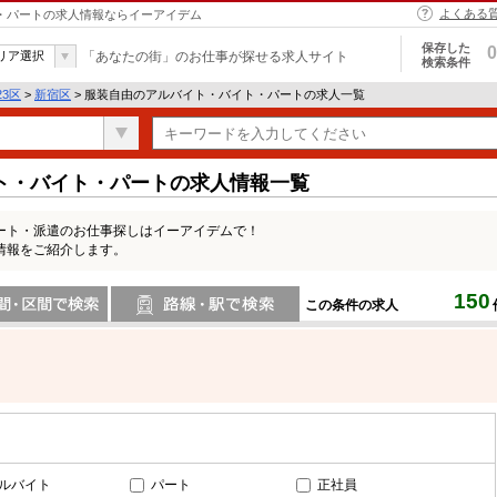
よくある
ト・パートの求人情報ならイーアイデム
保存した
0
リア選択
「あなたの街」のお仕事が探せる求人サイト
検索条件
23区
>
新宿区
> 服装自由のアルバイト・バイト・パートの求人一覧
ト・バイト・パートの求人情報一覧
ート・派遣のお仕事探しはイーアイデムで！
情報をご紹介します。
150
この条件の求人
間で検索
路線・駅・駅で検索
ルバイト
パート
正社員