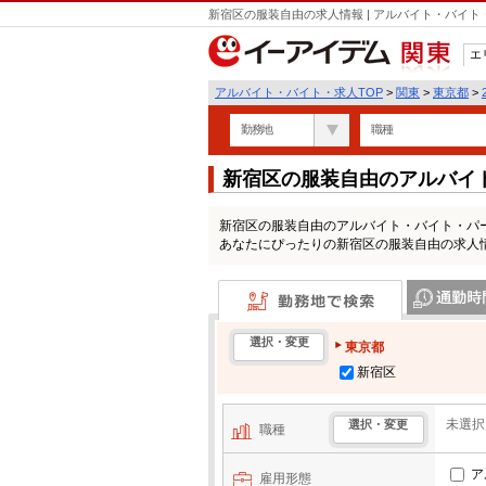
新宿区の服装自由の求人情報 | アルバイト・バイ
エ
関東
アルバイト・バイト・求人TOP
>
関東
>
東京都
>
勤務地
職種
新宿区の服装自由のアルバイ
新宿区の服装自由のアルバイト・バイト・パ
あなたにぴったりの新宿区の服装自由の求人
勤務地で検索
通勤時間・区
選択・変更
東京都
新宿区
未選択
選択・変更
職種
ア
雇用形態