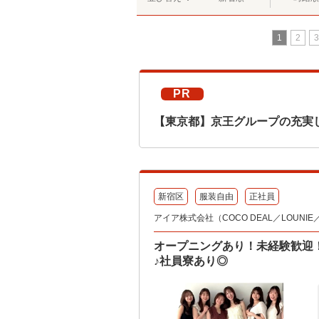
1
2
3
PR
【東京都】京王グループの充実
新宿区
服装自由
正社員
アイア株式会社（COCO DEAL／LOUNIE／Sto
オープニングあり！未経験歓迎
♪社員寮あり◎