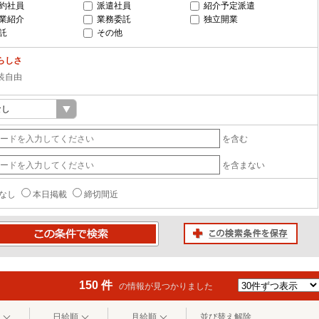
約社員
派遣社員
紹介予定派遣
業紹介
業務委託
独立開業
託
その他
らしさ
装自由
を含む
を含まない
なし
本日掲載
締切間近
この検索条件を保存
条件で検索
150 件
の情報が見つかりました
日給順
月給順
並び替え解除