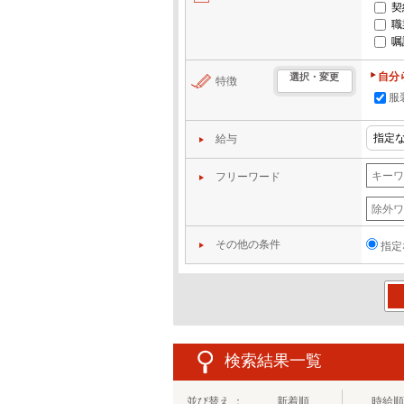
契
職
嘱
自分
選択・変更
特徴
服
給与
フリーワード
その他の条件
指定
この
検索結果一覧
並び替え ：
新着順
時給順