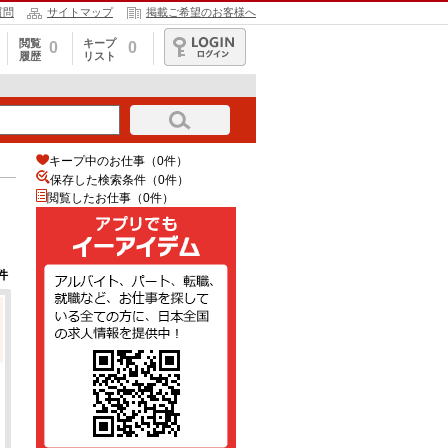
質問
サイトマップ
掲載ご希望のお客様へ
閲覧
キープ
0
0
履歴
リスト
ログイン
キープ中のお仕事（0件）
保存した検索条件（
0
件）
閲覧したお仕事（0件）
件