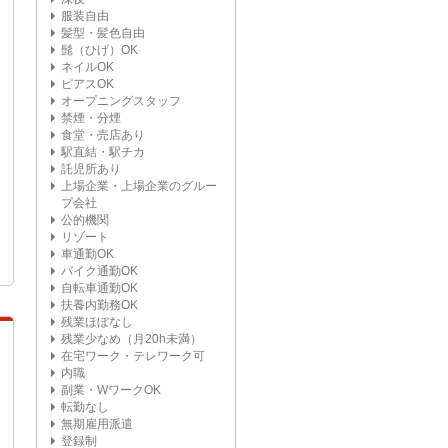
服装自由
髪型・髪色自由
髭（ひげ）OK
ネイルOK
ピアスOK
オープニングスタッフ
禁煙・分煙
食堂・売店あり
駅直結・駅チカ
託児所あり
上場企業・上場企業のグルー
プ会社
公的機関
リゾート
車通勤OK
バイク通勤OK
自転車通勤OK
扶養内勤務OK
残業ほぼなし
残業少なめ（月20h未満）
在宅ワーク・テレワーク可
内職
副業・WワークOK
転勤なし
無期雇用派遣
登録制