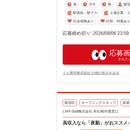
昼
夕方
夜
髪
駅直結・駅チカ
上場企業・
社会保険あり
社割・特典あ
応募締め切り: 2026/09/06 23:5
応募
かんた
くら寿司株式会社 の他の求人をみる
新宿区
オープニングスタッフ
派遣
LAPI-Staff株式会社 本社/軽作業窓口
高収入なら「夜勤」がおススメ♪