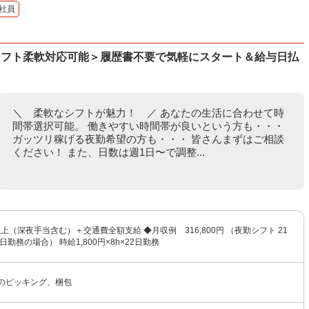
社員
シフト柔軟対応可能＞履歴書不要で気軽にスタート＆給与日払
＼ 柔軟なシフトが魅力！ ／ あなたの生活に合わせて時
間帯選択可能。 働きやすい時間帯が良いという方も・・・
ガッツリ稼げる夜勤希望の方も・・・ 皆さんまずはご相談
ください！ また、日数は週1日〜で調整...
円以上（深夜手当含む）＋交通費全額支給 ◆月収例 316,800円 （夜勤シフト 21
日勤務の場合） 時給1,800円×8h×22日勤務
ムのピッキング、梱包