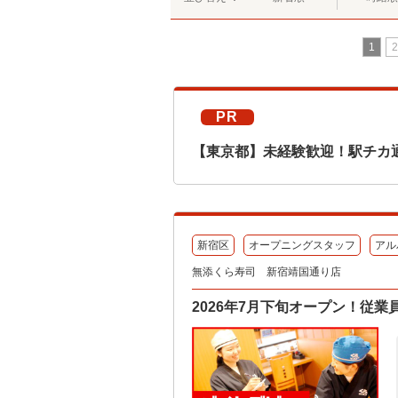
1
2
PR
【東京都】未経験歓迎！駅チカ
新宿区
オープニングスタッフ
アル
無添くら寿司 新宿靖国通り店
2026年7月下旬オープン！従