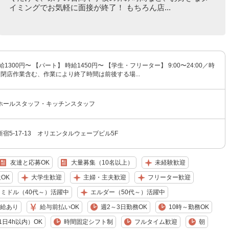
イミングでお気軽に面接が終了！ もちろん店...
1300円〜 【パート】 時給1450円〜 【学生・フリーター】 9:00〜24:00／時
 ※閉店作業含む、作業により終了時間は前後する場...
ホールスタッフ・キッチンスタッフ
宿5-17-13 オリエンタルウェーブビル5F
友達と応募OK
大量募集（10名以上）
未経験歓迎
OK
大学生歓迎
主婦・主夫歓迎
フリーター歓迎
ミドル（40代～）活躍中
エルダー（50代～）活躍中
給あり
給与前払いOK
週2～3日勤務OK
10時～勤務OK
日4h以内）OK
時間固定シフト制
フルタイム歓迎
朝