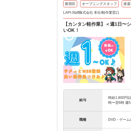
新宿区
オープニングスタッフ
派遣
LAPI-Staff株式会社 本社/軽作業窓口
【カンタン軽作業】＜週1日〜
いOK！
時給1,800
給与
時〜翌6時 週5
職種
DVD・ゲー