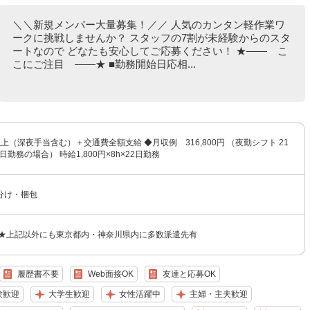
＼＼新規メンバー大量募集！／／ 人気のカンタン軽作業ワ
ークに挑戦しませんか？ スタッフの7割が未経験からのスタ
ートなので どなたも安心してご応募ください！ ★―― こ
こにご注目 ――★ ■勤務開始日応相...
円以上（深夜手当含む）＋交通費全額支給 ◆月収例 316,800円 （夜勤シフト 21
日勤務の場合） 時給1,800円×8h×22日勤務
分け・梱包
 ★上記以外にも東京都内・神奈川県内に多数派遣先有
履歴書不要
Web面接OK
友達と応募OK
験歓迎
大学生歓迎
女性活躍中
主婦・主夫歓迎