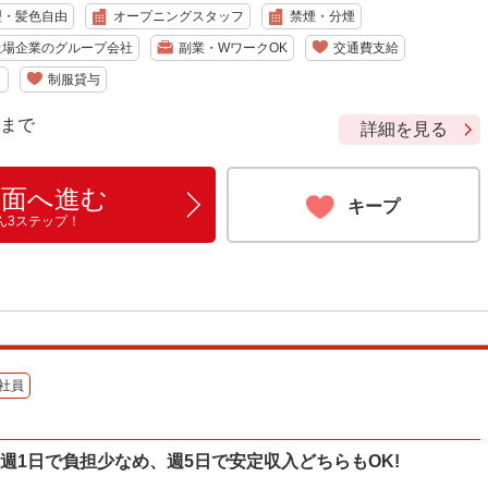
型・髪色自由
オープニングスタッフ
禁煙・分煙
上場企業のグループ会社
副業・WワークOK
交通費支給
り
制服貸与
9 まで
詳細を見る
画面へ進む
キープ
ん3ステップ！
社員
週1日で負担少なめ、週5日で安定収入どちらもOK!