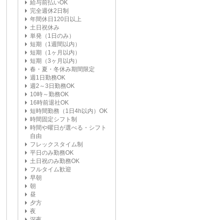
給与前払いOK
完全週休2日制
年間休日120日以上
土日祝休み
単発（1日のみ）
短期（1週間以内）
短期（1ヶ月以内）
短期（3ヶ月以内）
春・夏・冬休み期間限定
週1日勤務OK
週2～3日勤務OK
10時～勤務OK
16時前退社OK
短時間勤務（1日4h以内）OK
時間固定シフト制
時間や曜日が選べる・シフト
自由
フレックスタイム制
平日のみ勤務OK
土日祝のみ勤務OK
フルタイム歓迎
早朝
朝
昼
夕方
夜
深夜