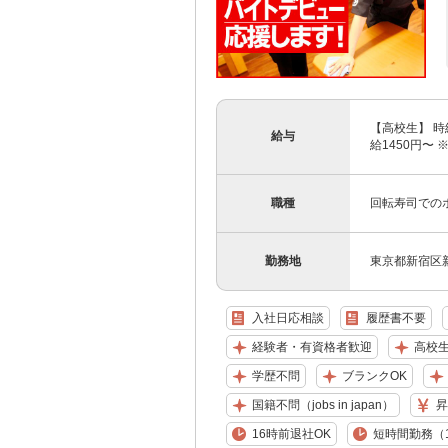
【高校生】 時給
給与
給1450円〜
職種
回転寿司での
勤務地
東京都新宿区新
入社日応相談
履歴書不要
経験者・有資格者歓迎
高校生
学歴不問
ブランクOK
国籍不問（jobs in japan）
昇
16時前退社OK
短時間勤務（1