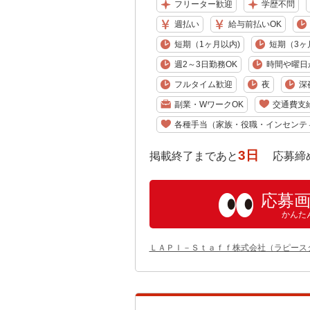
フリーター歓迎
学歴不問
週払い
給与前払いOK
短期（1ヶ月以内)
短期（3ヶ
週2～3日勤務OK
時間や曜日
フルタイム歓迎
夜
深
副業・WワークOK
交通費支
各種手当（家族・役職・インセンテ
3日
掲載終了まであと
応募締め切り:
応募
かんた
ＬＡＰＩ－Ｓｔａｆｆ株式会社（ラピース