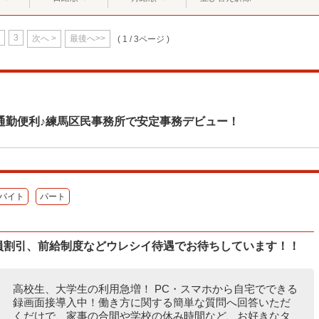
3
次へ >
最後へ>>
( 1 / 3ページ )
通勤便利♪練馬区民事務所で安定事務デビュー！
バイト
パート
業員割引、前給制度などウレシイ待遇でお待ちしています！！
高校生、大学生の利用急増！ PC・スマホから自宅でできる
録画面接導入中！働き方に関する簡単な質問へ回答いただ
くだけで、家事の合間や学校の休み時間など、お好きなタ