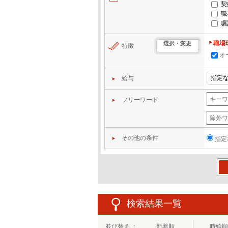
契
職
嘱
職場
選択・変更
特徴
オ
給与
フリーワード
その他の条件
指定
この
検索結果一覧
並び替え ：
新着順
時給順