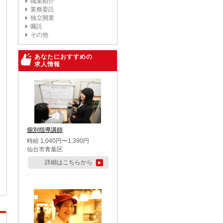
職業紹介
業務委託
独立開業
嘱託
その他
あなたにおすすめの
求人情報
個別指導講師
時給 1,040円〜1,390円
仙台市青葉区
詳細はこちらから