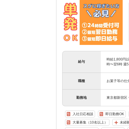
時給1,800
給与
時〜翌6時 週5
職種
お菓子等の仕
勤務地
東京都新宿区
入社日応相談
即日勤務OK
大量募集（10名以上）
未経