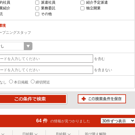
約社員
派遣社員
紹介予定派遣
業紹介
業務委託
独立開業
託
その他
環境
ープニングスタッフ
を含む
を含まない
なし
本日掲載
締切間近
この検索条件を保存
条件で検索
64 件
の情報が見つかりました
日給順
月給順
並び替え解除