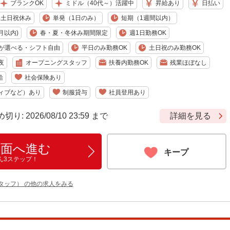
ブランクOK
ミドル（40代～）活躍中
昇給あり
日払い
土日祝休み
単発（1日のみ）
短期（1週間以内）
月以内)
春・夏・冬休み期間限定
週1日勤務OK
が選べる・シフト自由
平日のみ勤務OK
土日祝のみ勤務OK
夜
オープニングスタッフ
扶養内勤務OK
残業ほぼなし
給
社会保険あり
ィブなど）あり
制服貸与
社員登用あり
 2026/08/10 23:59 まで
詳細を見る
画面へ進む
キープ
ん3ステップ！
タッフ） の他の求人をみる