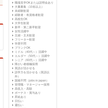
職場見学OKまたは説明会あり
大量募集（10名以上）
未経験歓迎
経験者・有資格者歓迎
高校生OK
大学生歓迎
新卒・第二新卒歓迎
女性活躍中
主婦・主夫歓迎
フリーター歓迎
学歴不問
ブランクOK
ミドル（40代～）活躍中
エルダー（50代～）活躍中
シニア（60代～）活躍中
障がい者積極採用
英語が活かせる
語学力を活かせる（英語以
外）
国籍不問（jobs in japan）
管理職・マネージャー採用
高収入・高額
ボーナス・賞与あり
昇給あり
日払い
週払い