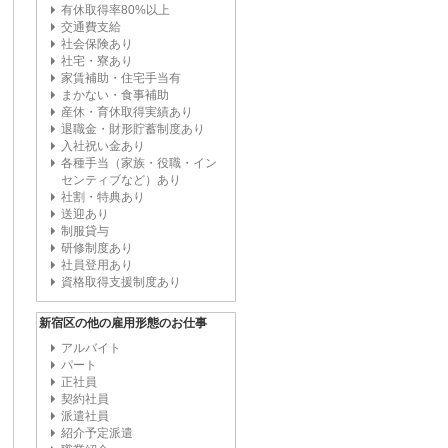
有休取得率80%以上
交通費支給
社会保険あり
社宅・寮あり
家賃補助・住宅手当有
まかない・食事補助
産休・育休取得実績あり
退職金・財形貯蓄制度あり
入社祝い金あり
各種手当（家族・役職・イン
センティブなど）あり
社割・特典あり
送迎あり
制服貸与
研修制度あり
社員登用あり
資格取得支援制度あり
新宿区の他の雇用形態のお仕事
アルバイト
パート
正社員
契約社員
派遣社員
紹介予定派遣