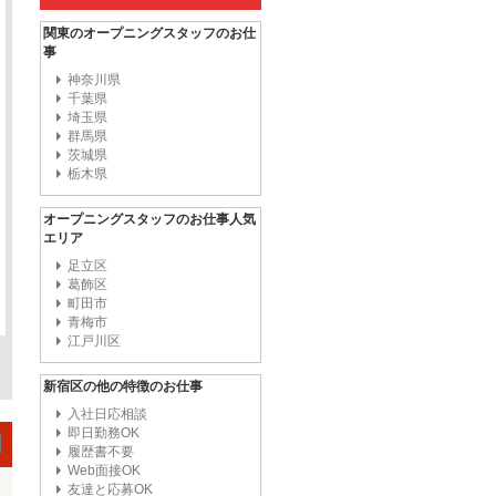
関東のオープニングスタッフのお仕
事
神奈川県
千葉県
埼玉県
群馬県
茨城県
栃木県
オープニングスタッフのお仕事人気
エリア
足立区
葛飾区
町田市
青梅市
江戸川区
新宿区の他の特徴のお仕事
入社日応相談
即日勤務OK
履歴書不要
Web面接OK
友達と応募OK