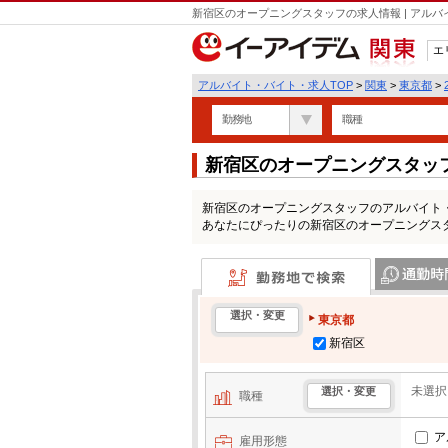
新宿区のオープニングスタッフの求人情報 | アル
エ
関東
アルバイト・バイト・求人TOP
>
関東
>
東京都
>
勤務地
職種
新宿区のオープニングスタッ
新宿区のオープニングスタッフのアルバイト
あなたにぴったりの新宿区のオープニングス
勤務地で検索
通勤時間・区
選択・変更
東京都
新宿区
未選択
選択・変更
職種
ア
雇用形態