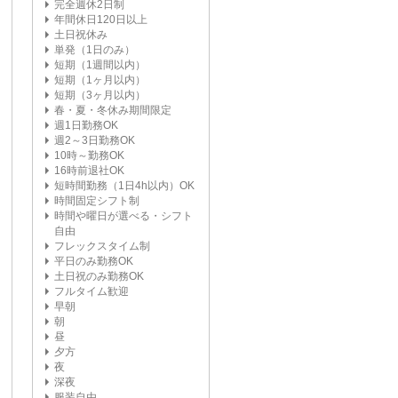
完全週休2日制
年間休日120日以上
土日祝休み
単発（1日のみ）
短期（1週間以内）
短期（1ヶ月以内）
短期（3ヶ月以内）
春・夏・冬休み期間限定
週1日勤務OK
週2～3日勤務OK
10時～勤務OK
16時前退社OK
短時間勤務（1日4h以内）OK
時間固定シフト制
時間や曜日が選べる・シフト
自由
フレックスタイム制
平日のみ勤務OK
土日祝のみ勤務OK
フルタイム歓迎
早朝
朝
昼
夕方
夜
深夜
服装自由