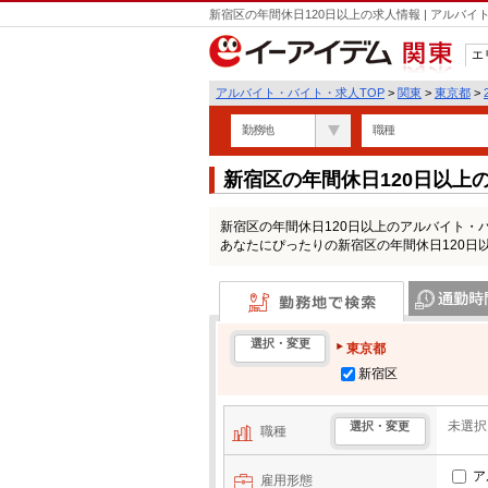
新宿区の年間休日120日以上の求人情報 | アルバ
エ
関東
アルバイト・バイト・求人TOP
>
関東
>
東京都
>
勤務地
職種
新宿区の年間休日120日以上
新宿区の年間休日120日以上のアルバイト・
あなたにぴったりの新宿区の年間休日120日
勤務地で検索
通勤時間・区
選択・変更
東京都
新宿区
未選択
選択・変更
職種
ア
雇用形態