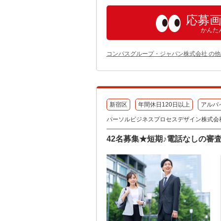
応募
かんた
コンパスグループ・ジャパン株式会社 の
新宿区
年間休日120日以上
アルバ
パーソルビジネスプロセスデザイン株式会
42名募集★短期♪電話なしの審