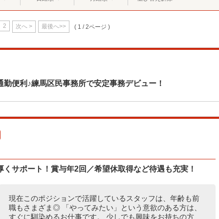
2
次へ >
最後へ>>
( 1 / 2ページ )
通勤便利♪練馬区民事務所で安定事務デビュー！
厚くサポート！賞与年2回／希望休取得など待遇も充実！
現在このポジションで活躍しているスタッフは、年齢も前
職もさまざま◎ 「やってみたい」という意欲のある方は、
すぐに馴染めるお仕事です。 少しでも興味をお持ちの方