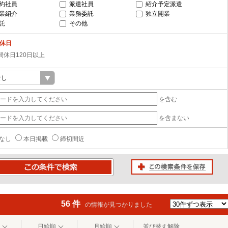
約社員
派遣社員
紹介予定派遣
業紹介
業務委託
独立開業
託
その他
-休日
間休日120日以上
を含む
を含まない
なし
本日掲載
締切間近
この検索条件を保存
条件で検索
56 件
の情報が見つかりました
日給順
月給順
並び替え解除