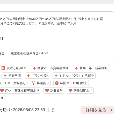
35万円 試用期間中 月給30万円〜35万円(試用期間3ヶ月) 残業が発生した場
分単位で別途支給します。 ▼理論年収（基本給12ヵ月...
員】
合 （東京都新宿区中落合2-16-2）
友達と応募OK
経験者・有資格者歓迎
新卒・第二新卒歓迎
学歴不問
ブランクOK
ミドル（40代～）活躍中
ボーナス・賞与あり
昇給あり
年間休日120日以上
産休・育休取得実績あり
制服貸与
研修制度あり
補助
 2026/08/08 23:59 まで
詳細を見る