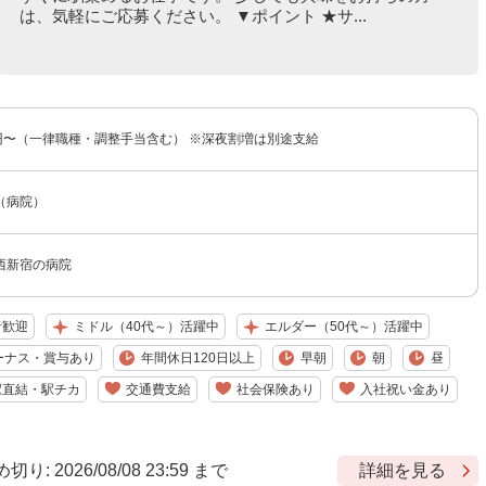
は、気軽にご応募ください。 ▼ポイント ★サ...
00円〜（一律職種・調整手当含む） ※深夜割増は別途支給
（病院）
西新宿の病院
者歓迎
ミドル（40代～）活躍中
エルダー（50代～）活躍中
ーナス・賞与あり
年間休日120日以上
早朝
朝
昼
駅直結・駅チカ
交通費支給
社会保険あり
入社祝い金あり
 2026/08/08 23:59 まで
詳細を見る