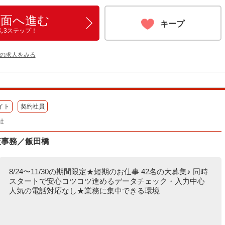
画面へ進む
キープ
ん3ステップ！
他の求人をみる
イト
契約社員
社
査事務／飯田橋
8/24〜11/30の期間限定★短期のお仕事 42名の大募集♪ 同時
スタートで安心コツコツ進めるデータチェック・入力中心
人気の電話対応なし★業務に集中できる環境