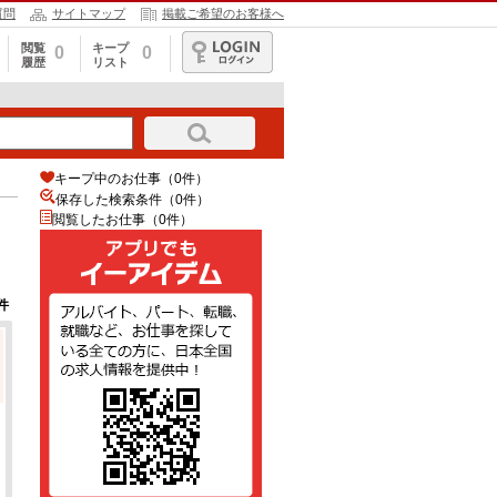
質問
サイトマップ
掲載ご希望のお客様へ
閲覧
キープ
0
0
履歴
リスト
ログイン
キープ中のお仕事（0件）
保存した検索条件（
0
件）
閲覧したお仕事（0件）
件