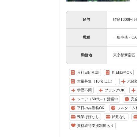
給与
時給1600円 月
職種
一般事務・O
勤務地
東京都新宿区
入社日応相談
即日勤務OK
大量募集（10名以上）
未経
学歴不問
ブランクOK
シニア（60代～）活躍中
完
平日のみ勤務OK
フルタイム
残業ほぼなし
転勤なし
資格取得支援制度あり