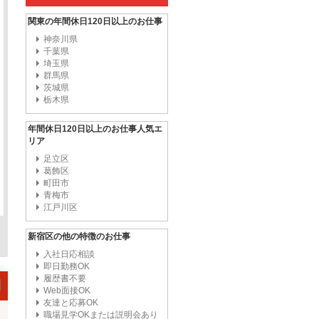
関東の年間休日120日以上のお仕事
神奈川県
千葉県
埼玉県
群馬県
茨城県
栃木県
年間休日120日以上のお仕事人気エ
リア
足立区
葛飾区
町田市
青梅市
江戸川区
新宿区の他の特徴のお仕事
入社日応相談
即日勤務OK
履歴書不要
Web面接OK
友達と応募OK
職場見学OKまたは説明会あり