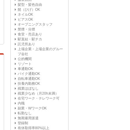
髪型・髪色自由
髭（ひげ）OK
ネイルOK
ピアスOK
オープニングスタッフ
禁煙・分煙
食堂・売店あり
駅直結・駅チカ
託児所あり
上場企業・上場企業のグルー
プ会社
公的機関
リゾート
車通勤OK
バイク通勤OK
自転車通勤OK
扶養内勤務OK
残業ほぼなし
残業少なめ（月20h未満）
在宅ワーク・テレワーク可
内職
副業・WワークOK
転勤なし
無期雇用派遣
登録制
有休取得率80%以上