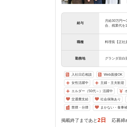
月給30万円〜
給与
合、残業代を1
職種
料理長【正社
勤務地
グランダ目白落
入社日応相談
Web面接OK
女性活躍中
主婦・主夫歓迎
エルダー（50代～）活躍中
交通費支給
社会保険あり
禁煙・分煙
まかない・食事
2日
掲載終了まであと
応募締め切り: