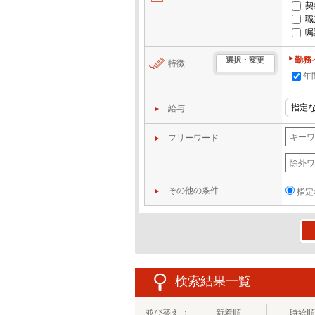
契
職
嘱
勤務
選択・変更
特徴
年
給与
フリーワード
その他の条件
指定
この
検索結果一覧
並び替え ：
新着順
時給順