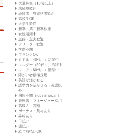
大量募集（10名以上）
未経験歓迎
経験者・有資格者歓迎
高校生OK
大学生歓迎
新卒・第二新卒歓迎
女性活躍中
主婦・主夫歓迎
フリーター歓迎
学歴不問
ブランクOK
ミドル（40代～）活躍中
エルダー（50代～）活躍中
シニア（60代～）活躍中
障がい者積極採用
英語が活かせる
語学力を活かせる（英語以
外）
国籍不問（jobs in japan）
管理職・マネージャー採用
高収入・高額
ボーナス・賞与あり
昇給あり
日払い
週払い
給与前払いOK