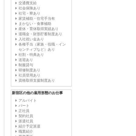
交通費支給
社会保険あり
社宅・寮あり
家賃補助・住宅手当有
まかない・食事補助
産休・育休取得実績あり
退職金・財形貯蓄制度あり
入社祝い金あり
各種手当（家族・役職・イン
センティブなど）あり
社割・特典あり
送迎あり
制服貸与
研修制度あり
社員登用あり
資格取得支援制度あり
新宿区の他の雇用形態のお仕事
アルバイト
パート
正社員
契約社員
派遣社員
紹介予定派遣
職業紹介