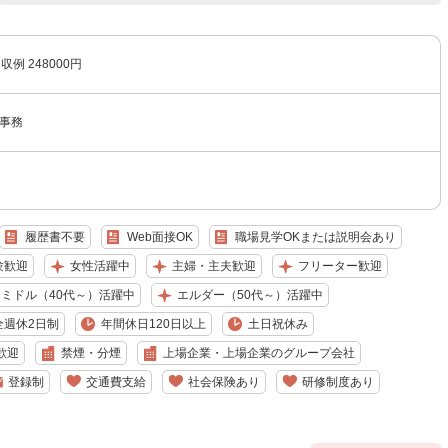
収例 248000円
A事務
履歴書不要
Web面接OK
職場見学OKまたは説明会あり
験歓迎
女性活躍中
主婦・主夫歓迎
フリーター歓迎
ミドル（40代～）活躍中
エルダー（50代～）活躍中
全週休2日制
年間休日120日以上
土日祝休み
歓迎
禁煙・分煙
上場企業・上場企業のグループ会社
登録制
交通費支給
社会保険あり
研修制度あり