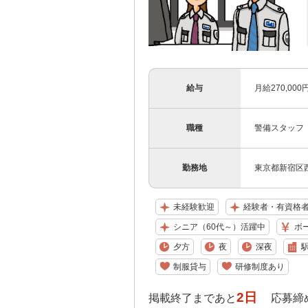
給与
月給270,0
職種
警備スタッフ
勤務地
東京都新宿区
未経験歓迎
経験者・有資格
シニア（60代～）活躍中
ボ
夕方
夜
深夜
制服貸与
研修制度あり
2日
掲載終了まであと
応募締め切り: