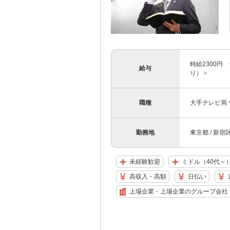
時給2300円 
給与
り）＞
職種
大手テレビ局
勤務地
東京都 / 新宿
未経験歓迎
ミドル（40代～
高収入・高額
日払い
上場企業・上場企業のグループ会社