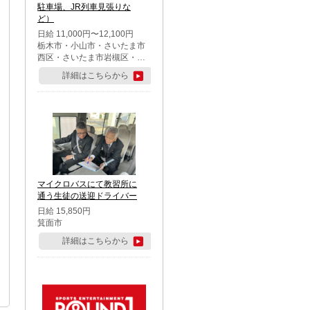
駐車場、JR列車見張りな
ど）
日給 11,000円〜12,100円
栃木市・小山市・さいたま市
西区・さいたま市岩槻区・久
喜市・蓮田市
詳細はこちらから
マイクロバスにて教習所に
通う生徒の送迎ドライバー
日給 15,850円
箕面市
詳細はこちらから