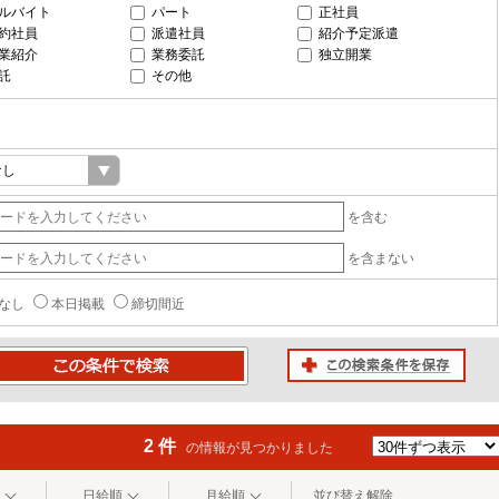
ルバイト
パート
正社員
約社員
派遣社員
紹介予定派遣
業紹介
業務委託
独立開業
託
その他
を含む
を含まない
なし
本日掲載
締切間近
この検索条件を保存
条件で検索
2 件
の情報が見つかりました
日給順
月給順
並び替え解除