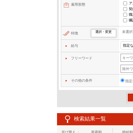
ア
雇用形態
契
職
嘱
未選択
選択・変更
特徴
給与
フリーワード
その他の条件
指定
この
検索結果一覧
並び替え ：
新着順
時給順