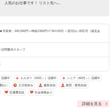
人気のお仕事です！ リスト先へ...
★月収例：345,000円＝時給2300円×7.5H×20日 ＜翌日払い対応可（規定あ
＊訪問案内スタッフ
区
）活躍中
エルダー（50代～）活躍中
シニア（60代～）活躍中
週払い
土日祝休み
服装自由
髪型・髪色自由
交通費支給
社会保険あり
詳細を見る