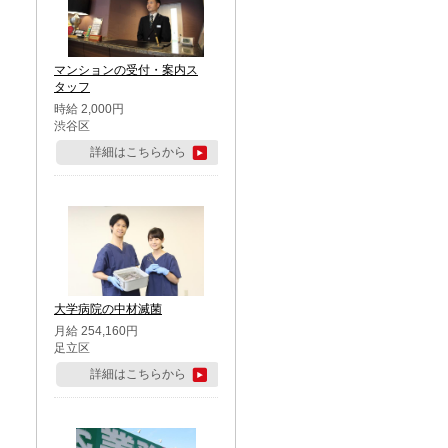
マンションの受付・案内ス
タッフ
時給 2,000円
渋谷区
詳細はこちらから
大学病院の中材滅菌
月給 254,160円
足立区
詳細はこちらから