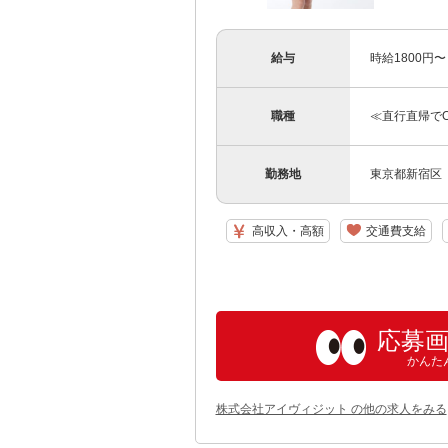
給与
時給1800円〜
職種
≪直行直帰で
勤務地
東京都新宿区
高収入・高額
交通費支給
応募
かんた
株式会社アイヴィジット の他の求人をみる