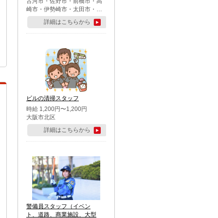
古河市・佐野市・前橋市・高
崎市・伊勢崎市・太田市・館
林市・藤岡市・大泉町・さい
詳細はこちらから
たま市北区・川越市・熊谷
市・行田市・秩父市・所沢
市・飯能市・東松山市・坂戸
市・鶴ケ島市・千葉市中央
区・市川市・松戸市・習志野
市・柏市・流山市・八千代
市・足立区・江戸川区・八王
子市・町田市
ビルの清掃スタッフ
時給 1,200円〜1,200円
大阪市北区
詳細はこちらから
警備員スタッフ（イベン
ト、道路、商業施設、大型