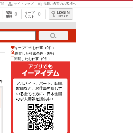
質問
サイトマップ
掲載ご希望のお客様へ
閲覧
キープ
0
0
履歴
リスト
ログイン
キープ中のお仕事（0件）
保存した検索条件（
0
件）
閲覧したお仕事（0件）
件