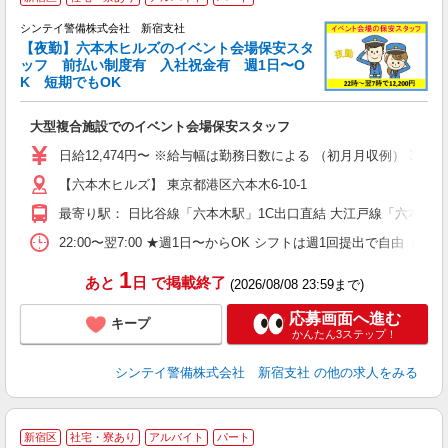
シンテイ警備株式会社 新宿支社
【夜勤】六本木ヒルズのイベント会場保安スタ
ッフ 前払い制度有 入社祝金有 週1日〜O
K 短期でもOK
も
大型複合施設でのイベント会場保安スタッフ
未
業
日給12,474円〜 ※給与幅は勤務日数による （初月月収例） 34
【六本木ヒルズ】 東京都港区六本木6-10-1
最寄り駅： 日比谷線「六本木駅」1C出口直結 大江戸線「六本木
22:00〜翌7:00 ★週1日〜からOK シフトは週1回提出で
1
あと
日
で掲載終了
(2026/08/08 23:59まで)
応募画面へ進む
キープ
かんたん3ステップ！
シンテイ警備株式会社 新宿支社
の他の求人をみる
＼
新宿区
社宅・寮あり
アルバイト
パート