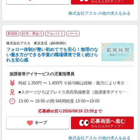
かんたん3ステップ！
株式会社アスカ
の他の求人をみる
新宿区
社宅・寮あり
アルバイト
パート
株式会社アスカ 東京支店（jb638360）
フォロー体制が整い初めてでも安心！無理のな
い働き方ができる学童の職場環境で長く続けら
れる安心感
面
放課後等デイサービスの児童指導員
入
不
時給 1,350円 〜 1,400円 ※給与幅は経験・能力により考慮 交
業
■スポーツひろばプレイス高田馬場教室（放課後等デイサービス） 
夕
13:00 〜 19:00 の間 6時間程度 13:00〜19:00
応募締め切り2026/08/18 23:59まで
応募画面へ進む
キープ
かんたん3ステップ！
株式会社アスカ
の他の求人をみる