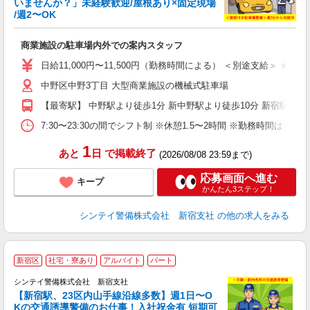
いませんか？」未経験歓迎/屋根あり×固定現場
支
/週2〜OK
任
0.
商業施設の駐車場内外での案内スタッフ
未
険
日給11,000円〜11,500円（勤務時間による） ＜別途支給＞ 
中野区中野3丁目 大型商業施設の機械式駐車場
【最寄駅】 中野駅より徒歩1分 新中野駅より徒歩10分 新宿駅
7:30〜23:30の間でシフト制 ※休憩1.5〜2時間 ※勤務
1
あと
日
で掲載終了
(2026/08/08 23:59まで)
応募画面へ進む
キープ
かんたん3ステップ！
シンテイ警備株式会社 新宿支社
の他の求人をみる
新宿区
社宅・寮あり
アルバイト
パート
シンテイ警備株式会社 新宿支社
【新宿駅、23区内山手線沿線多数】週1日〜O
Kの交通誘導警備のお仕事！入社祝金有 短期可