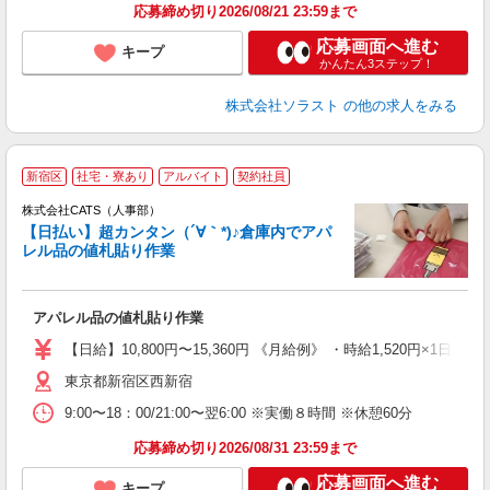
応募締め切り2026/08/21 23:59まで
応募画面へ進む
キープ
かんたん3ステップ！
株式会社ソラスト
の他の求人をみる
新宿区
社宅・寮あり
アルバイト
契約社員
う
株式会社CATS（人事部）
入
【日払い】超カンタン（´∀｀*)♪倉庫内でアパ
た
レル品の値札貼り作業
歓
ン
入
アパレル品の値札貼り作業
完
間
【日給】10,800円〜15,360円 《月給例》 ・時給1,520円×1日8h×
髪
東京都新宿区西新宿
9:00〜18：00/21:00〜翌6:00 ※実働８時間 ※休憩60分
応募締め切り2026/08/31 23:59まで
応募画面へ進む
キープ