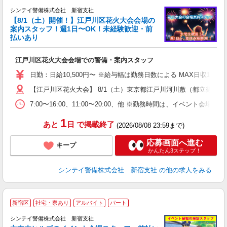
シンテイ警備株式会社 新宿支社
【8/1（土）開催！】江戸川区花火大会会場の
案内スタッフ！週1日〜OK！未経験歓迎・前
払いあり
務
江戸川区花火大会会場での警備・案内スタッフ
未
W
日勤：日給10,500円〜 ※給与幅は勤務日数による MAX日収11
補
【江戸川区花火大会】 8/1（土）東京都江戸川河川敷（都立篠崎
7:00〜16:00、11:00〜20:00、他 ※勤務時間は、イ
1
あと
日
で掲載終了
(2026/08/08 23:59まで)
応募画面へ進む
キープ
かんたん3ステップ！
シンテイ警備株式会社 新宿支社
の他の求人をみる
新宿区
社宅・寮あり
アルバイト
パート
し
シンテイ警備株式会社 新宿支社