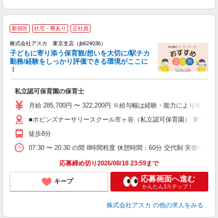
新宿区
社宅・寮あり
正社員
株式会社アスカ 東京支店（jb624036）
子どもに寄り添う保育観/想いを大切に/駅チカ
勤務/経験をしっかり評価できる環境がここに
！
面
私立認可保育園の保育士
入
不
月給 285,700円 〜 322,200円 ※給与幅は経験・能力により考慮 賞
あ
■ポピンズナーサリースクール市ヶ谷（私立認可保育園） 東京都新宿
未
徒歩8分
セ
07:30 〜 20:30 の間 8時間程度 休憩時間：60分 交代制 実
応募締め切り2026/08/18 23:59まで
応募画面へ進む
キープ
かんたん3ステップ！
株式会社アスカ
の他の求人をみる