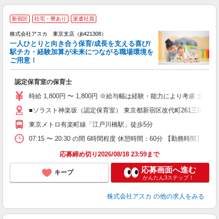
新宿区
社宅・寮あり
派遣社員
株式会社アスカ 東京支店（jb421308）
一人ひとりと向き合う保育/成長を支える喜び/
駅チカ・経験加算が未来につながる職場環境を
ご用意！
面
認定保育室の保育士
入
不
時給 1,800円 〜 1,800円 ※給与幅は経験・能力により考慮 交
駅
■ソラスト神楽坂（認定保育室） 東京都新宿区改代町261三田村ビ
東京メトロ有楽町線「江戸川橋駅」徒歩5分
テ
07:15 〜 20:30 の間 6時間程度 休憩時間：60分 【勤務時間】
応募締め切り2026/08/18 23:59まで
応募画面へ進む
キープ
かんたん3ステップ！
株式会社アスカ
の他の求人をみる