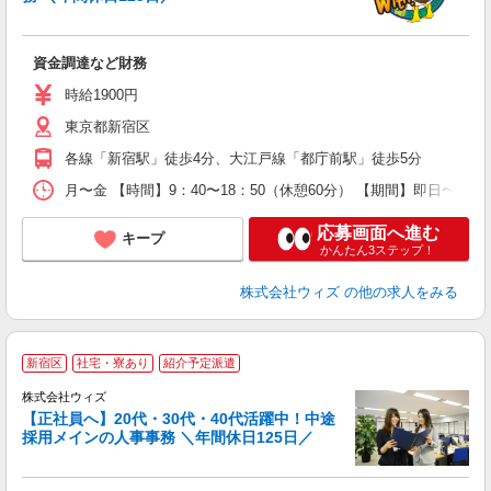
++
入
資
資金調達など財務
O
あ
時給1900円
分
東京都新宿区
族
各線「新宿駅」徒歩4分、大江戸線「都庁前駅」徒歩5分
月〜金 【時間】9：40〜18：50（休憩60分） 【期間】即日〜
応募画面へ進む
キープ
かんたん3ステップ！
株式会社ウィズ
の他の求人をみる
新宿区
社宅・寮あり
紹介予定派遣
株式会社ウィズ
【正社員へ】20代・30代・40代活躍中！中途
業
採用メインの人事事務 ＼年間休日125日／
入
資
O