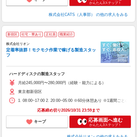
かんたん3ステップ！
株式会社CATS（人事部）
の他の求人をみる
新宿区
社宅・寮あり
正社員
職業紹介
株式会社リオン
定着率抜群！モクモク作業で稼げる製造スタッ
フ
家
社
ハードディスクの製造スタッフ
入
場
月給245,000円〜280,000円（経験・能力による）
タ
東京都新宿区
額
業
1. 08:00~17:00 2. 20:00~05:00 ※60分休憩あり ※1週間ごとの2
あ
応募締め切り2026/10/31 23:59まで
応募画面へ進む
キープ
かんたん3ステップ！
株式会社リオン
の他の求人をみる