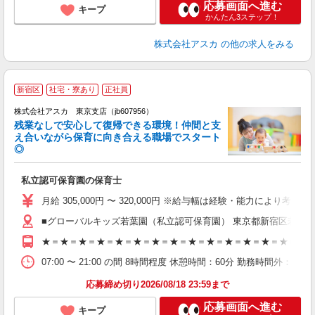
応募画面へ進む
キープ
かんたん3ステップ！
株式会社アスカ
の他の求人をみる
新宿区
社宅・寮あり
正社員
株式会社アスカ 東京支店（jb607956）
残業なしで安心して復帰できる環境！仲間と支
え合いながら保育に向き合える職場でスタート
◎
面
私立認可保育園の保育士
入
不
月給 305,000円 〜 320,000円 ※給与幅は経験・能力により考慮 賞与あ
あ
■グローバルキッズ若葉園（私立認可保育園） 東京都新宿区若葉1
★＝★＝★＝★＝★＝★＝★＝★＝★＝★＝★＝★＝★＝★＝★＝
ィ
07:00 〜 21:00 の間 8時間程度 休憩時間：60分 勤務
応募締め切り2026/08/18 23:59まで
応募画面へ進む
キープ