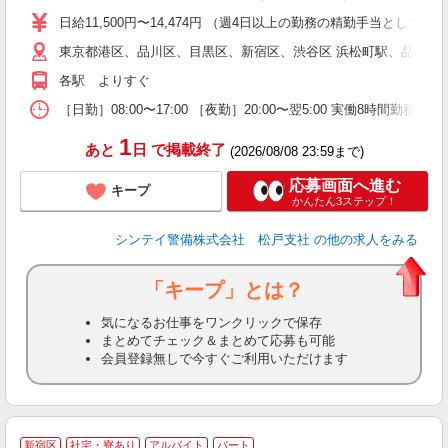
い
日給11,500円〜14,474円 （週4日以上の勤務の精勤手当として日給
東京都港区、品川区、目黒区、新宿区、渋谷区 浜松町駅、品川駅
な
各駅 よりすぐ
［日勤］08:00〜17:00 ［夜勤］20:00〜翌5:00 実働8
1
あと
日
で掲載終了
(2026/08/08 23:59まで)
応募画面へ進む
キープ
かんたん3ステップ！
シンテイ警備株式会社 松戸支社
の他の求人をみる
「キープ」とは？
気になるお仕事をワンクリックで保存
まとめてチェック＆まとめて応募も可能
会員登録無しで今すぐご利用いただけます
新宿区
社宅・寮あり
アルバイト
パート