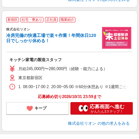
新宿区
社宅・寮あり
正社員
職業紹介
株式会社リオン
冷房完備の快適工場で楽々作業！年間休日120
日でしっかり休める！
家
社
キッチン家電の製造スタッフ
入
場
月給245,000円〜280,000円（経験・能力による）
タ
東京都新宿区
額
業
1. 08:00~17:00 2. 20:00~05:00 ※60分休憩あり ※1週間ごとの2
あ
応募締め切り2026/10/31 23:59まで
応募画面へ進む
キープ
かんたん3ステップ！
株式会社リオン
の他の求人をみる