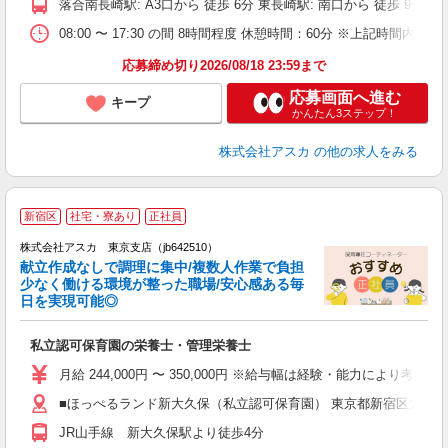
落合南長崎駅: A3口から 徒歩 6分 東長崎駅: 南口から 徒歩 9分
ィ
08:00 〜 17:30 の間 8時間程度 休憩時間：60分 ※上
応募締め切り2026/08/18 23:59まで
応募画面へ進む
キープ
かんたん3ステップ！
株式会社アスカ
の他の求人をみる
新宿区
社宅・寮あり
正社員
株式会社アスカ 東京支店（jb642510）
献立作成なしで調理に集中/複数人作業で負担
少なく働ける環境が整った職場/安心感ある毎
日を実現可能◎
面
私立認可保育園の栄養士・管理栄養士
入
不
月給 244,000円 〜 350,000円 ※給与幅は経験・能力により考慮 賞
結
■ほっぺるランド新大久保（私立認可保育園） 東京都新宿区大久保11
職
JR山手線 新大久保駅より徒歩4分