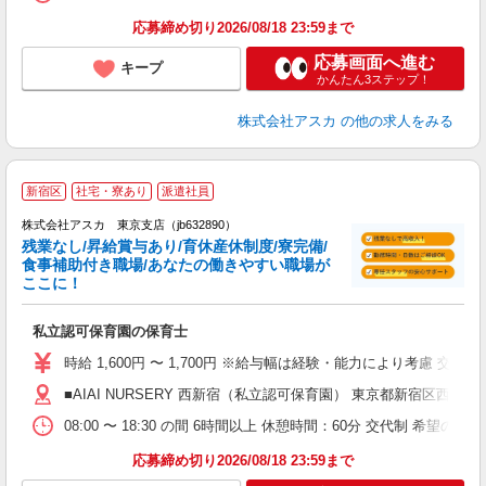
応募締め切り2026/08/18 23:59まで
応募画面へ進む
キープ
かんたん3ステップ！
株式会社アスカ
の他の求人をみる
新宿区
社宅・寮あり
派遣社員
株式会社アスカ 東京支店（jb632890）
残業なし/昇給賞与あり/育休産休制度/寮完備/
食事補助付き職場/あなたの働きやすい職場が
ここに！
面
私立認可保育園の保育士
入
不
時給 1,600円 〜 1,700円 ※給与幅は経験・能力により考慮 交
賞
■AIAI NURSERY 西新宿（私立認可保育園） 東京都新宿区西
満
08:00 〜 18:30 の間 6時間以上 休憩時間：60分 交代制 希望
あ
応募締め切り2026/08/18 23:59まで