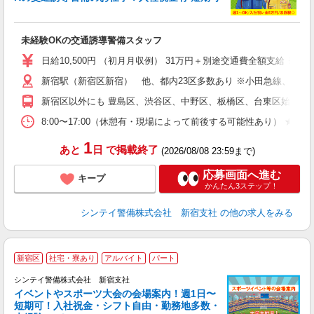
後
未経験OKの交通誘導警備スタッフ
週
日給10,500円 （初月月収例） 31万円＋別途交通費全額支給 
新宿駅（新宿区新宿） 他、都内23区多数あり ※小田急線、京王
新宿区以外にも 豊島区、渋谷区、中野区、板橋区、台東区始め東京
8:00〜17:00（休憩有・現場によって前後する可能性あり） 
1
あと
日
で掲載終了
(2026/08/08 23:59まで)
応募画面へ進む
キープ
かんたん3ステップ！
シンテイ警備株式会社 新宿支社
の他の求人をみる
新宿区
社宅・寮あり
アルバイト
パート
シンテイ警備株式会社 新宿支社
イベントやスポーツ大会の会場案内！週1日〜
短期可！入社祝金・シフト自由・勤務地多数・