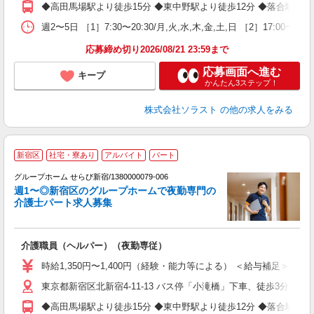
◆高田馬場駅より徒歩15分 ◆東中野駅より徒歩12分 ◆落合駅よ
週2〜5日 ［1］7:30〜20:30/月,火,水,木,金,土,日 ［2］17:
応募締め切り2026/08/21 23:59まで
応募画面へ進む
キープ
かんたん3ステップ！
株式会社ソラスト
の他の求人をみる
新宿区
社宅・寮あり
アルバイト
パート
グループホーム せらび新宿/1380000079-006
週1〜◎新宿区のグループホームで夜勤専門の
介護士パート求人募集
介護職員（ヘルパー）（夜勤専従）
ミ
～
時給1,350円〜1,400円（経験・能力等による） ＜給与補足＞※深夜
O
東京都新宿区北新宿4-11-13 バス停「小滝橋」下車、徒歩3分
◆高田馬場駅より徒歩15分 ◆東中野駅より徒歩12分 ◆落合駅よ