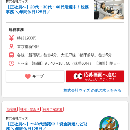
株式会社ウィズ
【正社員へ】20代・30代・40代活躍中！総務
事務 ＼年間休日125日／
員
入
資
総務事務
O
あ
時給1900円
分
東京都新宿区
族
各線「新宿駅」徒歩4分、大江戸線「都庁前駅」徒歩5分
月〜金 【時間】9：40〜18：50（休憩60分） 【期間】即日〜
応募画面へ進む
キープ
かんたん3ステップ！
株式会社ウィズ
の他の求人をみる
新宿区
社宅・寮あり
紹介予定派遣
株式会社ウィズ
【正社員へ】〜40代活躍中！資金調達など財
務 ＼年間休日125日／