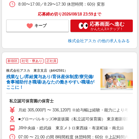
8:00〜17:00／8:29〜17:30 休憩時間：60分 変形
応募締め切り2026/08/18 23:59まで
応募画面へ進む
キープ
かんたん3ステップ！
株式会社アスカ
の他の求人をみる
新宿区
社宅・寮あり
正社員
株式会社アスカ 東京支店（jb642591）
残業なし/昇給賞与あり/育休産休制度/寮完備/
食事補助付き職場/あなたの働きやすい職場が
ここに！
面
私立認可保育園の保育士
入
不
月給 305,000円 〜 336,120円 ※給与幅は経験・能力によ
あ
■グローバルキッズ神楽坂園（私立認可保育園） 東京都新宿区神楽
産
JR中央線・総武線 東京メトロ東西線・有楽町線・南北線 「飯
07:00 〜 21:00 の間 8時間程度 休憩時間：60分 ※上