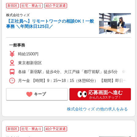
新宿区
社宅・寮あり
紹介予定派遣
株式会社ウィズ
【正社員へ】リモートワークの相談OK！一般
事務 ＼年間休日125日／
+.
入
一般事務
迎
日
時給1500円
な
東京都新宿区
ど
各線「新宿駅」徒歩4分、大江戸線「都庁前駅」徒歩5分 ※在宅勤
月〜金 【時間】9：15〜18：15（休憩60分） 【期間】即日〜
応募画面へ進む
キープ
かんたん3ステップ！
株式会社ウィズ
の他の求人をみる
新宿区
社宅・寮あり
紹介予定派遣