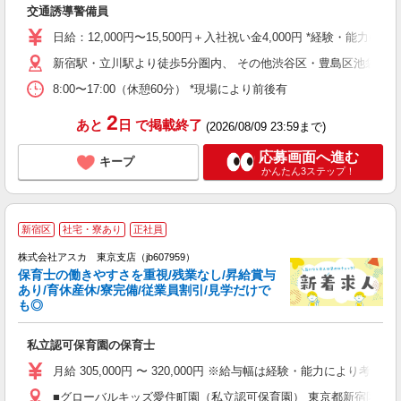
交通誘導警備員
ピ
研
日給：12,000円〜15,500円＋入社祝い金4,000円 *経験・能力によ
新宿駅・立川駅より徒歩5分圏内、 その他渋谷区・豊島区池袋・
8:00〜17:00（休憩60分） *現場により前後有
2
あと
日
で掲載終了
(2026/08/09 23:59まで)
応募画面へ進む
キープ
かんたん3ステップ！
新宿区
社宅・寮あり
正社員
株式会社アスカ 東京支店（jb607959）
保育士の働きやすさを重視/残業なし/昇給賞与
あり/育休産休/寮完備/従業員割引/見学だけで
も◎
面
私立認可保育園の保育士
入
不
月給 305,000円 〜 320,000円 ※給与幅は経験・能力により考慮 賞与あ
あ
■グローバルキッズ愛住町園（私立認可保育園） 東京都新宿区愛