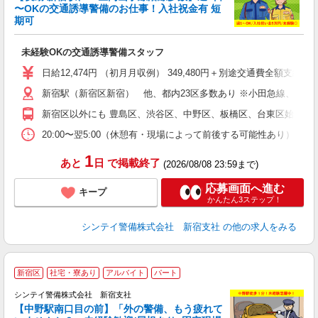
〜OKの交通誘導警備のお仕事！入社祝金有 短
期可
後
未経験OKの交通誘導警備スタッフ
週
補
日給12,474円 （初月月収例） 349,480円＋別途交通費全額
新宿駅（新宿区新宿） 他、都内23区多数あり ※小田急線、京王
新宿区以外にも 豊島区、渋谷区、中野区、板橋区、台東区始め東京
20:00〜翌5:00（休憩有・現場によって前後する可能性あり）
1
あと
日
で掲載終了
(2026/08/08 23:59まで)
応募画面へ進む
キープ
かんたん3ステップ！
シンテイ警備株式会社 新宿支社
の他の求人をみる
新宿区
社宅・寮あり
アルバイト
パート
シンテイ警備株式会社 新宿支社
【中野駅南口目の前】「外の警備、もう疲れて