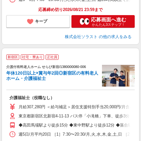
応募締め切り2026/08/21 23:59まで
応募画面へ進む
キープ
かんたん3ステップ！
株式会社ソラスト
の他の求人をみる
新宿区
社宅・寮あり
正社員
介護付有料老人ホーム せらび新宿/1380000080-006
年休120日以上×賞与年2回◎新宿区の有料老人
ホーム・介護福祉士
介護福祉士（役職なし）
未
月給307,280円 ＜給与補足＞居住支援特別手当20,000円/月含む
東京都新宿区北新宿4-11-13 バス停「小滝橋」下車、徒歩3分
◆高田馬場駅より徒歩15分 ◆東中野駅より徒歩12分 ◆落合駅よ
週5日/月平均20日 ［1］7:30〜20:30/月,火,水,木,金,土,日