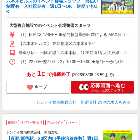
六本木ヒルズのイベント会場スタッフ 前払い
制度有 入社祝金有 週1日〜OK 短期でもO
K
勤
大型複合施設でのイベント会場警備スタッフ
未
ワ
（1）日給12,474円〜 ※給与幅は勤務日数による MAX日収13,47
助
【六本木ヒルズ】 東京都港区六本木6-10-1
最寄り駅： 日比谷線「六本木駅」1C出口直結 大江戸線「六本木
（1）22:00〜翌7:00 （2）10:00〜19:00 ★週1日
1
あと
日
で掲載終了
(2026/08/08 23:59まで)
応募画面へ進む
キープ
かんたん3ステップ！
シンテイ警備株式会社 新宿支社
の他の求人をみる
新宿区
社宅・寮あり
アルバイト
パート
シンテイ警備株式会社 新宿支社
【夜勤/新宿駅、23区内山手線沿線多数】週1日