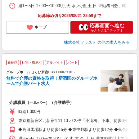
週1〜5日 17:00〜10:00/月,火,水,木,金,土,日 ※勤務日数、曜
応募締め切り2026/08/21 23:59まで
応募画面へ進む
キープ
かんたん3ステップ！
株式会社ソラスト
の他の求人をみる
新宿区
社宅・寮あり
アルバイト
パート
グループホーム せらび新宿/1380000079-015
無料で介護の資格を取得！新宿区のグループホ
達
ームで介護パート求人
未
介護職員（ヘルパー）（介護助手）
時給1,300円
東京都新宿区北新宿4-11-13 バス停「小滝橋」下車、徒歩3分
◆高田馬場駅より徒歩15分 ◆東中野駅より徒歩12分 ◆落合駅よ
週3〜5日 7:00〜20:30/月,火,水,木,金,土,日 週20時間以上で