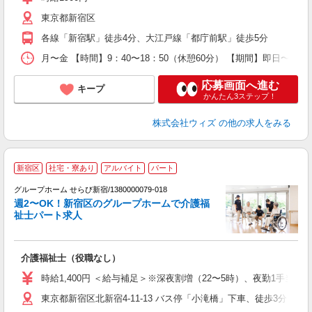
東京都新宿区
族
各線「新宿駅」徒歩4分、大江戸線「都庁前駅」徒歩5分
月〜金 【時間】9：40〜18：50（休憩60分） 【期間】即日〜
応募画面へ進む
キープ
かんたん3ステップ！
株式会社ウィズ
の他の求人をみる
新宿区
社宅・寮あり
アルバイト
パート
グループホーム せらび新宿/1380000079-018
週2〜OK！新宿区のグループホームで介護福
祉士パート求人
介護福祉士（役職なし）
未
ア
時給1,400円 ＜給与補足＞※深夜割増（22〜5時）、夜勤1手当（8,
東京都新宿区北新宿4-11-13 バス停「小滝橋」下車、徒歩3分