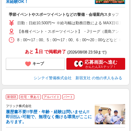
未経験OK！
心
季節イベントやスポーツイベントなどの警備・会場案内スタッフ
未
W
日勤：日給10,500円〜 ※給与幅は勤務日数による MAX日収11
補
【各種イベント・スポーツイベント】 ・Jリーグ（鹿島アントラー
8：00〜17：00、5：00〜17：00、6：00〜20：00
1
あと
日
で掲載終了
(2026/08/08 23:59まで)
応募画面へ進む
キープ
かんたん3ステップ！
シンテイ警備株式会社 新宿支社
の他の求人をみる
＼
新宿区
社宅・寮あり
アルバイト
パート
フリック株式会社
履歴書不要!!学歴・年齢・経験は問いません!!
即日払い可能で、無理なく働ける環境がここに
は
あります。
入
中