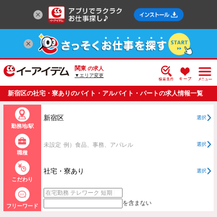
関東
の求人
▼エリア変更
新宿区の社宅・寮ありのバイト・アルバイト・パートの求人情報一覧
新宿区
選択
勤務地/駅
未設定
例）食品、事務、アパレル
選択
職種
社宅・寮あり
選択
こだわり
を含まない
フリーワード