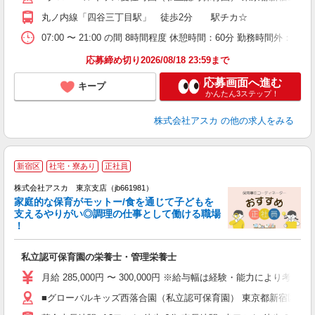
丸ノ内線「四谷三丁目駅」 徒歩2分 駅チカ☆
ィ
07:00 〜 21:00 の間 8時間程度 休憩時間：60分 勤務
応募締め切り2026/08/18 23:59まで
応募画面へ進む
キープ
かんたん3ステップ！
株式会社アスカ
の他の求人をみる
新宿区
社宅・寮あり
正社員
株式会社アスカ 東京支店（jb661981）
家庭的な保育がモットー/食を通じて子どもを
支えるやりがい◎調理の仕事として働ける職場
！
面
私立認可保育園の栄養士・管理栄養士
入
不
月給 285,000円 〜 300,000円 ※給与幅は経験・能力により
あ
■グローバルキッズ西落合園（私立認可保育園） 東京都新宿区西落合