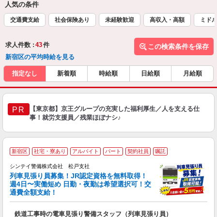
人気の条件
交通費支給
社会保険あり
未経験歓迎
高収入・高額
ミドル
求人件数 :
43
件
この検索条件を保存
新宿区の平均時給を見る
指定なし
新着順
時給順
日給順
月給順
【東京都】京王グループの充実した福利厚生／人を支える仕
PR
事！就労支援員／残業ほぼナシ♪
新宿区
社宅・寮あり
アルバイト
パート
契約社員
嘱託
シンテイ警備株式会社 松戸支社
列車見張り員募集！JR認定資格を無料取得！
収
週4日〜実働短め 日勤・夜勤は希望選択可！交
通費全額支給！
て
即
鉄道工事時の電車見張り警備スタッフ（列車見張り員）
～