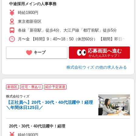
中途採用メインの人事事務
あ
分
時給1900円
東京都新宿区
族
各線「新宿駅」徒歩4分、大江戸線「都庁前駅」徒歩5分
月〜金 【時間】9：40〜18：50（休憩60分） 【期間】即日〜
応募画面へ進む
キープ
かんたん3ステップ！
株式会社ウィズ
の他の求人をみる
新宿区
社宅・寮あり
紹介予定派遣
株式会社ウィズ
【正社員へ】20代・30代・40代活躍中！経理
に
＼年間休日125日／
入
資
O
20代・30代・40代活躍中！経理
あ
分
時給1900円