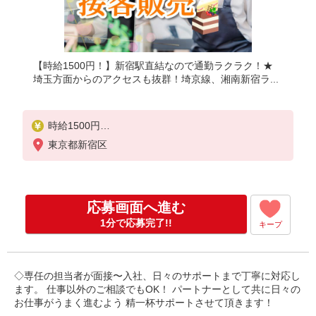
【時給1500円！】新宿駅直結なので通勤ラクラク！★
埼玉方面からのアクセスも抜群！埼京線、湘南新宿ラ...
時給1500円
東京都新宿区
【月収例】
■月収例 234,900円
（内訳）1500円×7時間50分×20日
応募画面へ進む
■交通費規定支給
1分で応募完了!!
キープ
◇専任の担当者が面接〜入社、日々のサポートまで丁寧に対応し
ます。 仕事以外のご相談でもOK！ パートナーとして共に日々の
お仕事がうまく進むよう 精一杯サポートさせて頂きます！