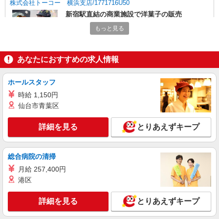
株式会社トーコー 横浜支店/1771716U50
新宿駅直結の商業施設で洋菓子の販売
時給1500円 【月収例】 ■月収例 234,900円
もっと見る
（内訳）1500円×7時間50分×20日 ■交通費規定支
給
東京都新宿区新宿
あなたにおすすめの求人情報
詳細を見る
キープ
ホールスタッフ
正社員
時給 1,150円
リンツ ショコラ ブティック 新宿小田急エース店
仙台市青葉区
チョコレートの販売スタッフ
【月給】230,000円〜 ※内訳：基本給199,100
詳細を見る
とりあえずキープ
円／固定残業代30,900円（20時間分） ※ご経験・
前職の給与を考慮 【店長候補 月給】300,000円〜
東京都新宿区西新宿 1丁目 西口地下街 1号 小
※内訳：基本給259,700円／固定残業代40,300円
田急エース 南館
総合病院の清掃
（20時間分） ※接客経験2年以上、店長経験1年以
上 ※固定残業時間を超えた勤務時間については別
月給 257,400円
詳細を見る
キープ
途残業代を支給する ★売上目標達成で チームイン
港区
センティブあり
アルバイト
パート
詳細を見る
とりあえずキープ
リンツ ショコラ ブティック ルミネ新宿2店