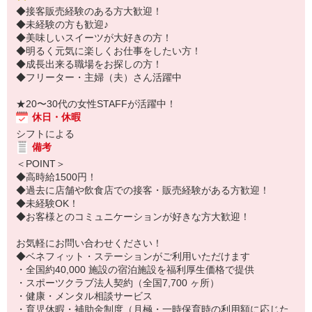
◆接客販売経験のある方大歓迎！
WEB面接OKです。
◆未経験の方も歓迎♪
ご応募お待ちしています。
◆美味しいスイーツが大好きの方！
お会いできるのを楽しみにしています♪
◆明るく元気に楽しくお仕事をしたい方！
◆成長出来る職場をお探しの方！
お仕事No.:1771706U50
◆フリーター・主婦（夫）さん活躍中
★20〜30代の女性STAFFが活躍中！
休日・休暇
シフトによる
備考
＜POINT＞
◆高時給1500円！
◆過去に店舗や飲食店での接客・販売経験がある方歓迎！
◆未経験OK！
◆お客様とのコミュニケーションが好きな方大歓迎！
お気軽にお問い合わせください！
◆ベネフィット・ステーションがご利用いただけます
・全国約40,000 施設の宿泊施設を福利厚生価格で提供
・スポーツクラブ法人契約（全国7,700 ヶ所）
・健康・メンタル相談サービス
・育児休暇・補助金制度（月極・一時保育時の利用額に応じた