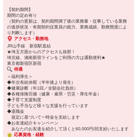
試食出しを行い、お客様にオススメをしていただきます。
【契約期間】
期間の定め有り
ご購入商品のご希望をお伺いしてからお会計を行っていただき、
（契約の更新は、契約期間満了後の業務量・従事している業務
商品をお渡しするまでの一連の流れをお任せいたします。
の進捗状況・有期契約従業員の能力、業務成績、勤務態度によ
り判断します）
立ち仕事がメインです。
アクセス・勤務地
JR山手線 新宿駅直結
研修や先輩のフォローがあるので、未経験の方も安心ですよ！
★埼玉方面からのアクセスも抜群！
埼京線、湘南新宿ラインをご利用の方は通勤便利★
「笑顔で働きたい方」
東京都新宿区新宿
「一生懸命がんばりたい方」
待遇
「お菓子が好きな方」
＜福利厚生＞
「人を喜ばせるのが好きな方」
◆年次有給休暇（半年後より発生）
「元気に挨拶ができる方」
◆健康診断（年1回／全額会社負担）
◆各種保険完備（健康・雇用・労災・厚生年金）
お待ちしています♪
◆子育て支援制度
子ども手当など様々な支援を行っています
◆退職金
様々な仕事を通じてスキルアップが可能です！
規定に基づいて一時金を支給します
未経験からでもスタートできますのでお気軽にお問い合わせくださ
◆お友達紹介キャンペーン
い！
あなたのお友達を紹介して頂くと60,000円/回支給いたします
応募資格・経験