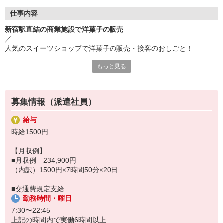
仕事内容
新宿駅直結の商業施設で洋菓子の販売
／
人気のスイーツショップで洋菓子の販売・接客のおしごと！
＼
もっと見る
行列ができる大人気洋菓子店で、あなたの販売経験を活かしません
か？
20〜30代の女性スタッフが多数在籍中です。
募集情報（派遣社員）
給与
・試食販売
時給1500円
・商品説明
・呼び込み
【月収例】
・品出し
■月収例 234,900円
・レジ
（内訳）1500円×7時間50分×20日
・在庫管理
・包装
■交通費規定支給
・レイアウト など
勤務時間・曜日
7:30〜22:45
具体的には．．．
上記の時間内で実働6時間以上