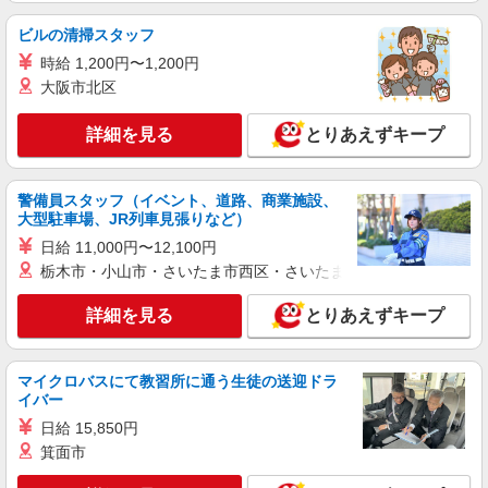
時給1,500円 学生時給：1,400円
ビルの清掃スタッフ
東京都新宿区新宿3-26-6 新宿FFビルB1F
時給 1,200円〜1,200円
大阪市北区
詳細を見る
キープ
詳細を見る
とりあえずキープ
アルバイト
パート
SweetsParadise（スイーツパラダイス） 新宿東口店
スイパラのスイーツ作りスタッフ
警備員スタッフ（イベント、道路、商業施設、
大型駐車場、JR列車見張りなど）
時給1,500円 学生時給：1400
東京都新宿区新宿3-26-6 新宿FFビルB1F
日給 11,000円〜12,100円
栃木市・小山市・さいたま市西区・さいたま市岩槻区・久喜市・
詳細を見る
キープ
詳細を見る
とりあえずキープ
正社員
SweetsParadise（スイーツパラダイス） 新宿東口店
マイクロバスにて教習所に通う生徒の送迎ドラ
スイパラのスイーツ作りスタッフ
イバー
月給310,000円
日給 15,850円
東京都新宿区新宿3-26-6 新宿FFビルB1F
箕面市