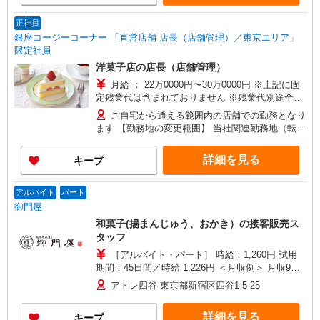
正社員
銀座コージーコーナー 「直営店舗 店長（店舗管理）／東京エリア」
限定社員
洋菓子店の店長（店舗管理）
月給 ： 22万0000円〜30万0000円 ※上記に固
定残業代は含まれておりません ※残業代別途全額
支給 ※経験・スキル等を考慮の上でご提示します
ご自宅から通える範囲内の店舗での勤務となり
【手当】 ・時間外勤務手当、休日勤務手当、深夜
ます 【勤務地の変更範囲】 当社関連勤務地（転居
勤務手当 ・店舗勤務手当 ・職長手当（店長就任
を伴わない範囲）
後） ・通勤手当 【昇給】 昇給あり（4月） 【賞
詳細を見る
キープ
与】 年2回（7月・12月） ※試用期間6ヶ月を除く
アルバイト
パート
御門屋
和菓子(揚まんじゅう、おかき）の接客販売ス
タッフ
［アルバイト・パート］ 時給：1,260円 試用
期間：45日間／時給 1,226円 ＜月収例＞ 月収9万
720円／時給1260円、週3日、1日6時間で勤務。
アトレ四谷 東京都新宿区四谷1-5-25
月収9万720円の収入。(月4週換算で計算した目安
金額です。)
詳細を見る
キープ