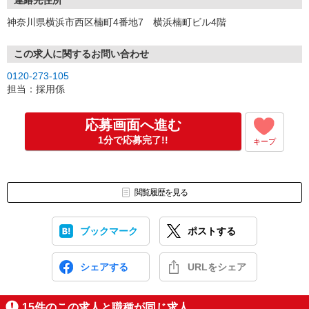
ます。
連絡先住所
大変ご迷惑をおかけしますが、何卒ご了承ください
神奈川県横浜市西区楠町4番地7 横浜楠町ビル4階
ますようお願い申し上げます。
スタッフ一同、皆様にお会いできる日を
この求人に関するお問い合わせ
心より楽しみにしております。
0120-273-105
担当：採用係
応募画面へ進む
1分で応募完了!!
キープ
閲覧履歴を見る
ブックマーク
ポストする
シェアする
URLをシェア
15
件のこの求人と職種が同じ求人