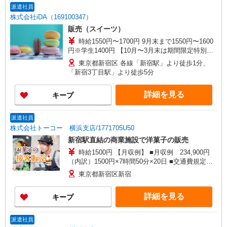
派遣社員
株式会社iDA（169100347）
販売（スイーツ）
時給1550円〜1700円 9月末まで1550円〜1600
円※学生1400円 【10月〜3月末は期間限定特別時
給：1650円〜1700円※学生1500円】 学生の方は
東京都新宿区 各線「新宿駅」より徒歩1分、
時給1400円
「新宿3丁目駅」より徒歩5分
詳細を見る
キープ
派遣社員
株式会社トーコー 横浜支店/1771705U50
新宿駅直結の商業施設で洋菓子の販売
時給1500円 【月収例】 ■月収例 234,900円
（内訳）1500円×7時間50分×20日 ■交通費規定支
給
東京都新宿区新宿
詳細を見る
キープ
派遣社員