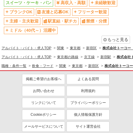
スイーツ・ケーキ・パン
高収入・高額
未経験歓迎
ブランクOK
友達と応募OK
フリーター歓迎
主婦・主夫歓迎
駅直結・駅チカ
禁煙・分煙
ミドル（40代～）活躍中
もっと見る
アルバイト・バイト・求人TOP
関東
東京都
新宿区
株式会社トーコー 横
アルバイト・バイト・求人TOP
東京都の路線
京王線
新宿駅
株式会社ト
職種・条件一覧
飲食・フード
関東
東京都
新宿区
株式会社トーコー 
掲載ご希望のお客様へ
よくある質問
お問い合わせ
利用規約
リンクについて
プライバシーポリシー
Cookieポリシー
個人情報保護方針
メールサービスについて
サイト運営会社