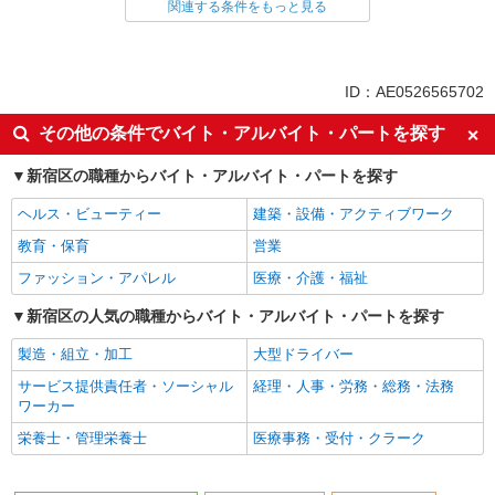
関連する条件をもっと見る
同じ雇用形態から新宿駅の求人を探す
派遣社員
同じ特徴から新宿駅の求人を探す
ID：AE0526565702
高収入・高額
未経験歓迎
その他の条件でバイト・アルバイト・パートを探す
ブランクOK
友達と応募OK
新宿区の職種からバイト・アルバイト・パートを探す
フリーター歓迎
主婦・主夫歓迎
ヘルス・ビューティー
建築・設備・アクティブワーク
駅直結・駅チカ
禁煙・分煙
教育・保育
営業
ミドル（40代～）活躍中
エルダー（50代～）活躍中
ファッション・アパレル
医療・介護・福祉
シニア（60代～）活躍中
新宿区の人気の職種からバイト・アルバイト・パートを探す
同じ職種から求人を探す
製造・組立・加工
大型ドライバー
飲食・フード
サービス提供責任者・ソーシャル
経理・人事・労務・総務・法務
スイーツ・ケーキ・パン
ワーカー
同じ特徴から求人を探す
栄養士・管理栄養士
医療事務・受付・クラーク
未経験歓迎
ミドル（40代～）活躍中