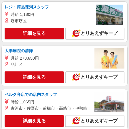
チョコレートの販売スタッフ
レジ・商品陳列スタッフ
時給1,300円〜 【ポイント】 ￣￣￣￣￣￣ ●扶
養控除内勤務OK ●22時以降25％UP ●売上目標達
時給 1,180円
成による チームインセンティブあり
東京都新宿区新宿 3-38-2 ルミネ新宿 ルミネ2
堺市堺区
1階
詳細を見る
とりあえずキープ
詳細を見る
キープ
大学病院の清掃
正社員
リンツ ショコラ ブティック ルミネ新宿2店
月給 273,650円
チョコレートの販売スタッフ
品川区
【月給】230,000円〜 ※内訳：基本給199,100
円／固定残業代30,900円（20時間分） ※ご経験・
詳細を見る
とりあえずキープ
前職の給与を考慮 【店長候補 月給】300,000円〜
東京都新宿区新宿 3-38-2 ルミネ新宿 ルミネ2
※内訳：基本給259,700円／固定残業代40,300円
1階
（20時間分） ※接客経験2年以上、店長経験1年以
ベルク各店での店内スタッフ
上 ※固定残業時間を超えた勤務時間については別
詳細を見る
キープ
途残業代を支給する ★売上目標達成で チームイン
時給 1,065円
センティブあり
古河市・佐野市・前橋市・高崎市・伊勢崎市・太田市・館林市・
アルバイト
パート
SweetsParadise（スイーツパラダイス） 新宿東口店
詳細を見る
とりあえずキープ
スイパラのホール・キッチンスタッフ