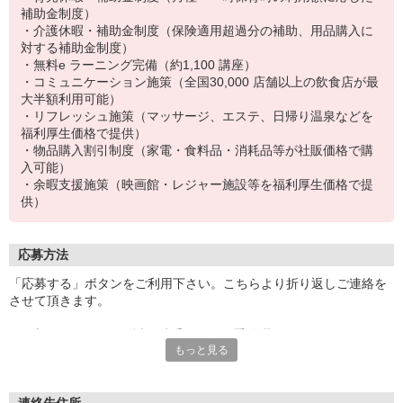
補助金制度）
・介護休暇・補助金制度（保険適用超過分の補助、用品購入に
対する補助金制度）
・無料e ラーニング完備（約1,100 講座）
・コミュニケーション施策（全国30,000 店舗以上の飲食店が最
大半額利用可能）
・リフレッシュ施策（マッサージ、エステ、日帰り温泉などを
福利厚生価格で提供）
・物品購入割引制度（家電・食料品・消耗品等が社販価格で購
入可能）
・余暇支援施策（映画館・レジャー施設等を福利厚生価格で提
供）
応募方法
「応募する」ボタンをご利用下さい。こちらより折り返しご連絡を
させて頂きます。
8/8(土)〜8/16(日)は、誠に勝手ながら夏季休暇をいただいておりま
もっと見る
す。
※お問い合わせやご連絡は順次させていただきますが、
一部の方につきましては、8/17(月)以降の連絡となる場合がござい