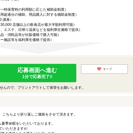
・一時保育時の利用額に応じた補助金制度）
適用超過分の補助、用品購入に対する補助金制度）
0 講座）
0,000 店舗以上の飲食店が最大半額利用可能）
ジ、エステ、日帰り温泉などを福利厚生価格で提供）
料品・消耗品等が社販価格で購入可能）
ャー施設等を福利厚生価格で提供）
応募画面へ進む
キープ
1分で応募完了!!
せんので、プリントアウトして保管をお願いします。
。こちらより折り返しご連絡をさせて頂きます。
手ながら夏季休暇をいただいております。
ていただきますが、