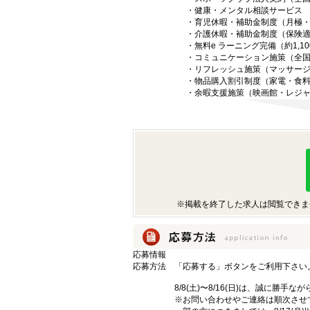
・健康・メンタル相談サービス
・育児休暇・補助金制度（月極
・介護休暇・補助金制度（保険
・無料e ラーニング完備（約1,10
・コミュニケーション施策（全国3
・リフレッシュ施策（マッサー
・物品購入割引制度（家電・食
・余暇支援施策（映画館・レジ
※掲載を終了した求人は閲覧できま
応募情報
応募方法
「応募する」ボタンをご利用下さい
8/8(土)〜8/16(日)は、誠に勝
※お問い合わせやご連絡は順次させ