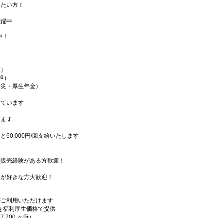
したい方！
！
活躍中
中！
生）
担）
労災・厚生年金）
っています
ます
0,000円/回支給いたします
・販売経験がある方歓迎！
ンが好きな方大歓迎！
！
がご利用いただけます
設を福利厚生価格で提供
700 ヶ所）