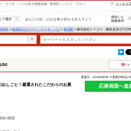
よくある
イーツ・ケーキ・パンの求人情報詳細 - 新宿区｜バイト・アルバ
保存した
0
リア選択
「あなたの街」のお仕事が探せる求人サイト
検索条件
新宿区
>
新宿区のスイーツ・ケーキ・パン
>
新宿駅
> 株式会社トーコー 横浜支店/17717
U50
キ
更新日：2026/08/06 ※更新日時点
のおしごと！厳選されたこだわりのお菓
応募画面へ進
0分×20日