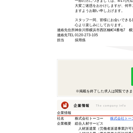
一部の方につきましては、8/17(月
大変ご迷惑をおかけしますが、何卒
ますようお願い申し上げます。
スタッフ一同、皆様にお会いできる
心より楽しみにしております。
連絡先住所
神奈川県横浜市西区楠町4番地7 横
連絡先TEL
0120-273-105
担当
採用係
※掲載を終了した求人は閲覧できま
企業情報
社名
株式会社トーコー
株式会社トー
企業概要
総合人材サービス
人材派遣業（労働者派遣事業許可番号 