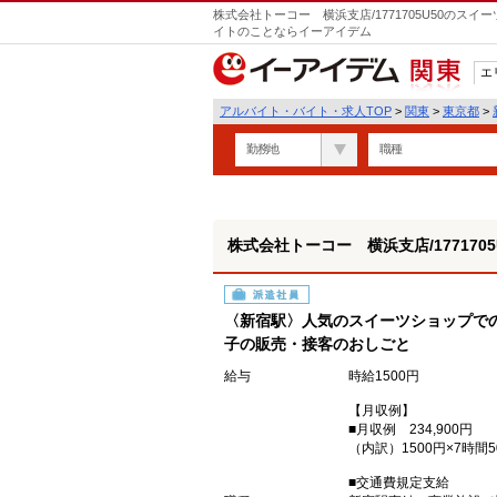
株式会社トーコー 横浜支店/1771705U50のス
イトのことならイーアイデム
エ
関東
アルバイト・バイト・求人TOP
>
関東
>
東京都
>
勤務地
職種
株式会社トーコー 横浜支店/1771705
派遣社員
〈新宿駅〉人気のスイーツショップで
子の販売・接客のおしごと
給与
時給1500円
【月収例】
■月収例 234,900円
（内訳）1500円×7時間5
■交通費規定支給