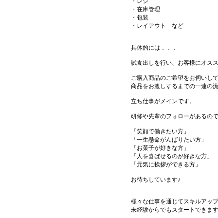
・レジ
・在庫管理
・包装
・レイアウト など
具体的には．．．
試食出しを行い、お客様にオス
ご購入商品のご希望をお伺いし
商品をお渡しするまでの一連の
立ち仕事がメインです。
研修や先輩のフォローがあるの
「笑顔で働きたい方」
「一生懸命がんばりたい方」
「お菓子が好きな方」
「人を喜ばせるのが好きな方」
「元気に挨拶ができる方」
お待ちしています♪
様々な仕事を通じてスキルアッ
未経験からでもスタートできま