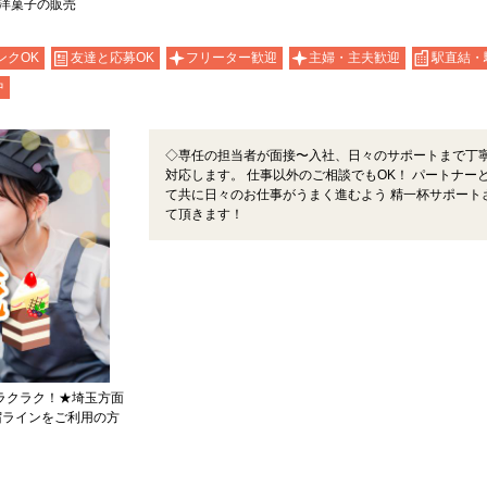
洋菓子の販売
ンクOK
友達と応募OK
フリーター歓迎
主婦・主夫歓迎
駅直結・
中
◇専任の担当者が面接〜入社、日々のサポートまで丁
対応します。 仕事以外のご相談でもOK！ パートナー
て共に日々のお仕事がうまく進むよう 精一杯サポート
て頂きます！
勤ラクラク！★埼玉方面
宿ラインをご利用の方