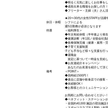
◆明るく元気に楽しくお仕事を
◆成長出来る職場をお探しの方
◆フリーター・主婦（夫）さん
★20〜30代の女性STAFFが活躍
休日・休暇
シフトによる
週5日勤務が必須となります
待遇
＜福利厚生＞
◆年次有給休暇（半年後より発
◆健康診断（年1回／全額会社負
◆各種保険完備（健康・雇用・
◆子育て支援制度
子ども手当など様々な支援を行
◆退職金
規定に基づいて一時金を支給し
◆お友達紹介キャンペーン
あなたのお友達を紹介して頂くと6
備考
＜POINT＞
◆高時給1500円！
◆過去に店舗や飲食店での接客
◆未経験OK！
◆お客様とのコミュニケーショ
お気軽にお問い合わせください
◆ベネフィット・ステーション
・全国約40,000 施設の宿泊施
・スポーツクラブ法人契約（全国7,