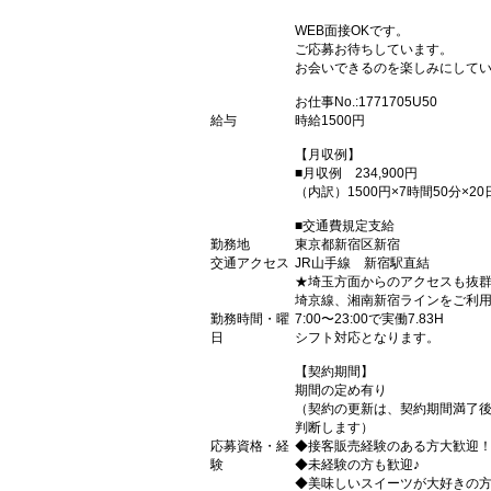
WEB面接OKです。
ご応募お待ちしています。
お会いできるのを楽しみにしてい
お仕事No.:1771705U50
給与
時給1500円
【月収例】
■月収例 234,900円
（内訳）1500円×7時間50分×20
■交通費規定支給
勤務地
東京都新宿区新宿
交通アクセス
JR山手線 新宿駅直結
★埼玉方面からのアクセスも抜
埼京線、湘南新宿ラインをご利
勤務時間・曜
7:00〜23:00で実働7.83H
日
シフト対応となります。
【契約期間】
期間の定め有り
（契約の更新は、契約期間満了
判断します）
応募資格・経
◆接客販売経験のある方大歓迎
験
◆未経験の方も歓迎♪
◆美味しいスイーツが大好きの