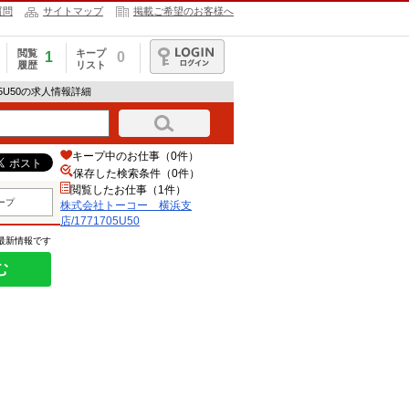
質問
サイトマップ
掲載ご希望のお客様へ
閲覧
キープ
1
0
履歴
リスト
ログイン
05U50の求人情報詳細
キープ中のお仕事（0件）
保存した検索条件（
0
件）
閲覧したお仕事（1件）
ープ
株式会社トーコー 横浜支
店/1771705U50
の最新情報です
む