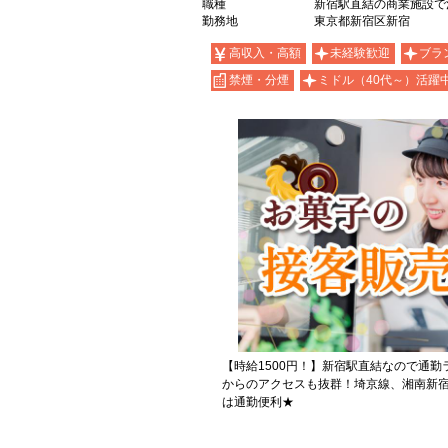
職種
新宿駅直結の商業施設で
勤務地
東京都新宿区新宿
高収入・高額
未経験歓迎
ブラ
禁煙・分煙
ミドル（40代～）活躍
【時給1500円！】新宿駅直結なので通
からのアクセスも抜群！埼京線、湘南新
は通勤便利★