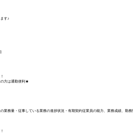
ます♪
日
群！
用の方は通勤便利★
後の業務量・従事している業務の進捗状況・有期契約従業員の能力、業務成績、勤務
！
方！