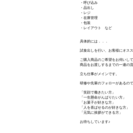
・呼び込み
・品出し
・レジ
・在庫管理
・包装
・レイアウト など
具体的には．．．
試食出しを行い、お客様にオス
ご購入商品のご希望をお伺いし
商品をお渡しするまでの一連の
立ち仕事がメインです。
研修や先輩のフォローがあるの
「笑顔で働きたい方」
「一生懸命がんばりたい方」
「お菓子が好きな方」
「人を喜ばせるのが好きな方」
「元気に挨拶ができる方」
お待ちしています♪