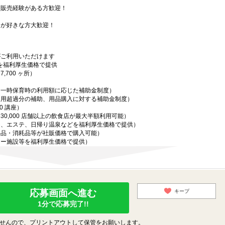
・販売経験がある方歓迎！
ンが好きな方大歓迎！
！
がご利用いただけます
設を福利厚生価格で提供
700 ヶ所）
・一時保育時の利用額に応じた補助金制度）
適用超過分の補助、用品購入に対する補助金制度）
0 講座）
0,000 店舗以上の飲食店が最大半額利用可能）
ジ、エステ、日帰り温泉などを福利厚生価格で提供）
料品・消耗品等が社販価格で購入可能）
ャー施設等を福利厚生価格で提供）
応募画面へ進む
キープ
1分で応募完了!!
せんので、プリントアウトして保管をお願いします。