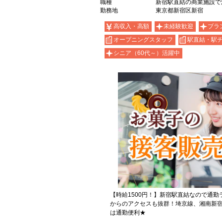
職種
新宿駅直結の商業施設で
勤務地
東京都新宿区新宿
高収入・高額
未経験歓迎
ブラ
オープニングスタッフ
駅直結・駅
シニア（60代～）活躍中
【時給1500円！】新宿駅直結なので通
からのアクセスも抜群！埼京線、湘南新
は通勤便利★