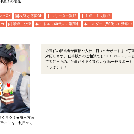
洋菓子の販売
ンクOK
友達と応募OK
フリーター歓迎
主婦・主夫歓迎
チカ
禁煙・分煙
ミドル（40代～）活躍中
エルダー（50代～）活躍中
◇専任の担当者が面接〜入社、日々のサポートまで丁
対応します。 仕事以外のご相談でもOK！ パートナー
て共に日々のお仕事がうまく進むよう 精一杯サポート
て頂きます！
勤ラクラク！★埼玉方面
宿ラインをご利用の方