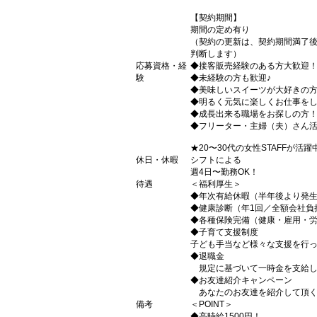
【契約期間】
期間の定め有り
（契約の更新は、契約期間満了
判断します）
応募資格・経
◆接客販売経験のある方大歓迎
験
◆未経験の方も歓迎♪
◆美味しいスイーツが大好きの
◆明るく元気に楽しくお仕事を
◆成長出来る職場をお探しの方
◆フリーター・主婦（夫）さん
★20〜30代の女性STAFFが活躍
休日・休暇
シフトによる
週4日〜勤務OK！
待遇
＜福利厚生＞
◆年次有給休暇（半年後より発
◆健康診断（年1回／全額会社負
◆各種保険完備（健康・雇用・
◆子育て支援制度
子ども手当など様々な支援を行
◆退職金
規定に基づいて一時金を支給し
◆お友達紹介キャンペーン
あなたのお友達を紹介して頂くと6
備考
＜POINT＞
◆高時給1500円！