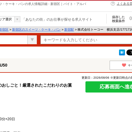
よくある
イーツ・ケーキ・パンの求人情報詳細 - 新宿区｜バイト・アルバ
保存した
0
リア選択
「あなたの街」のお仕事が探せる求人サイト
検索条件
新宿区
>
新宿区のスイーツ・ケーキ・パン
>
新宿駅
> 株式会社トーコー 横浜支店/17717
U50
キ
更新日：2026/08/06 ※更新日時点
のおしごと！厳選されたこだわりのお菓
応募画面へ進
0分×20日