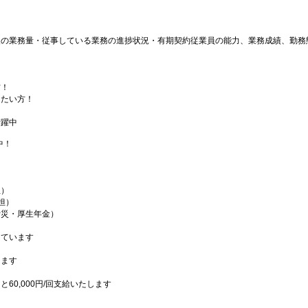
後の業務量・従事している業務の進捗状況・有期契約従業員の能力、業務成績、勤務
！
方！
したい方！
！
活躍中
中！
生）
担）
労災・厚生年金）
っています
ます
0,000円/回支給いたします