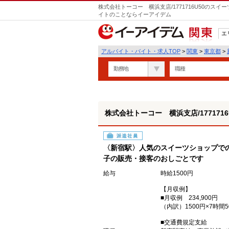
株式会社トーコー 横浜支店/1771716U50のス
イトのことならイーアイデム
エ
関東
アルバイト・バイト・求人TOP
>
関東
>
東京都
>
勤務地
職種
株式会社トーコー 横浜支店/1771716
派遣社員
〈新宿駅〉人気のスイーツショップで
子の販売・接客のおしごとです
給与
時給1500円
【月収例】
■月収例 234,900円
（内訳）1500円×7時間5
■交通費規定支給