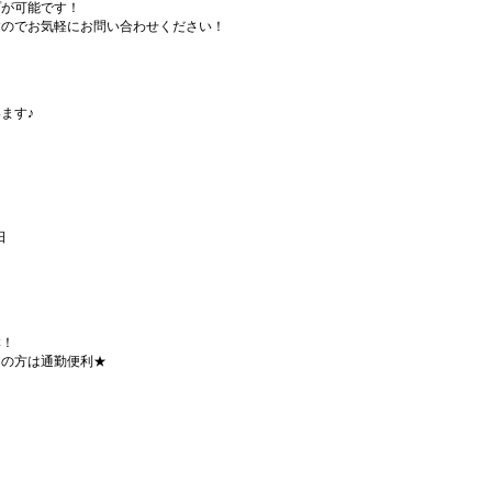
プが可能です！
すのでお気軽にお問い合わせください！
ます♪
日
群！
用の方は通勤便利★