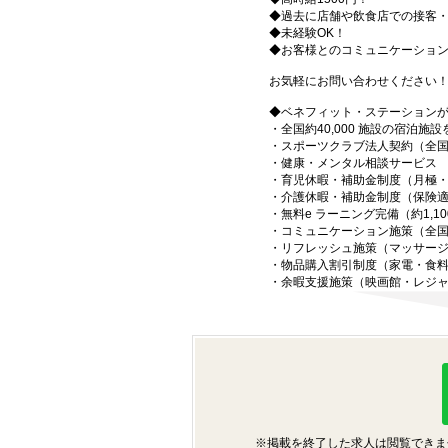
◆過去に店舗や飲食店での接客
◆未経験OK！
◆お客様とのコミュニケーショ
お気軽にお問い合わせください
◆ベネフィット・ステーション
・全国約40,000 施設の宿泊施
・スポーツクラブ法人契約（全国7,
・健康・メンタル相談サービス
・育児休暇・補助金制度（月極
・介護休暇・補助金制度（保険
・無料e ラーニング完備（約1,10
・コミュニケーション施策（全国3
・リフレッシュ施策（マッサー
・物品購入割引制度（家電・食
・余暇支援施策（映画館・レジ
※掲載を終了した求人は閲覧できま