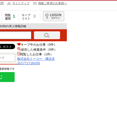
質問
サイトマップ
掲載ご希望のお客様へ
閲覧
キープ
1
0
履歴
リスト
ログイン
16U50の求人情報詳細
キープ中のお仕事（0件）
保存した検索条件（
0
件）
閲覧したお仕事（1件）
ープ
株式会社トーコー 横浜支
店/1771716U50
の最新情報です
む