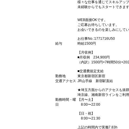
様々な仕事を通じてスキルアッ
未経験からでもスタートできま
WEB面接OKです。
ご応募お待ちしています。
お会いできるのを楽しみにしてい
お仕事No.:1771716U50
給与
時給1500円
【月収例】
■月収例 234,900円
（内訳）1500円×7時間50分×20
■交通費規定支給
勤務地
東京都新宿区新宿
交通アクセス
JR山手線 新宿駅直結
★埼玉方面からのアクセスも抜
埼京線、湘南新宿ラインをご利
勤務時間・曜
【月〜土】
日
8:00〜22:00
【日・祝】
8:00〜21:30
上記の時間内で実働7.83h