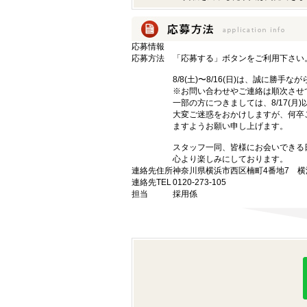
応募情報
応募方法
「応募する」ボタンをご利用下さい
8/8(土)〜8/16(日)は、誠に勝
※お問い合わせやご連絡は順次させ
一部の方につきましては、8/17(月
大変ご迷惑をおかけしますが、何卒
ますようお願い申し上げます。
スタッフ一同、皆様にお会いできる
心より楽しみにしております。
連絡先住所
神奈川県横浜市西区楠町4番地7 横
連絡先TEL
0120-273-105
担当
採用係