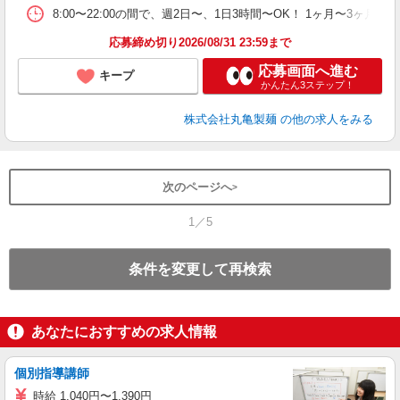
ト
8:00〜22:00の間で、週2日〜、1日3時間〜OK！ 1ヶ月
夜 
応募締め切り2026/08/31 23:59まで
応募画面へ進む
キープ
かんたん3ステップ！
株式会社丸亀製麺
の他の求人をみる
次のページへ
1／5
条件を変更して再検索
あなたにおすすめの求人情報
個別指導講師
時給 1,040円〜1,390円