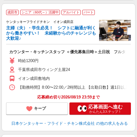
成田市
シニア（60代～）活躍中
アルバイト
パート
ケンタッキーフライドチキン イオン成田店
主婦（夫）・学生必見！ シフトに融通が利く
から働きやすい！ 未経験からのチャレンジも
大歓迎♪
見
カウンター・キッチンスタッフ ＜優先募集日時＞土日祝 フルタイム
未
ダ
時給1200円
昇
千葉県成田市ウィング土屋24
K
保
イオン成田敷地内
【勤務時間】8:00〜22:00／2時間以上 【出勤日数】週1日以
応募締め切り2026/08/19 23:59まで
応募画面へ進む
キープ
かんたん3ステップ！
日本ケンタッキー・フライド・チキン株式会社
の他の求人をみる