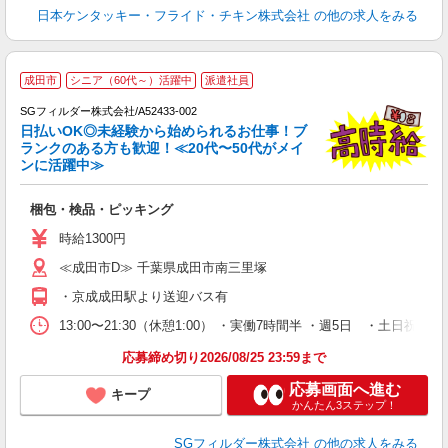
日本ケンタッキー・フライド・チキン株式会社
の他の求人をみる
成田市
シニア（60代～）活躍中
派遣社員
SGフィルダー株式会社/A52433-002
日払いOK◎未経験から始められるお仕事！ブ
ランクのある方も歓迎！≪20代〜50代がメイ
ンに活躍中≫
遣
梱包・検品・ピッキング
フ
シ
時給1300円
≪成田市D≫ 千葉県成田市南三里塚
・京成成田駅より送迎バス有
13:00〜21:30（休憩1:00） ・実働7時間半 ・週5日 ・土日
応募締め切り2026/08/25 23:59まで
応募画面へ進む
キープ
かんたん3ステップ！
SGフィルダー株式会社
の他の求人をみる