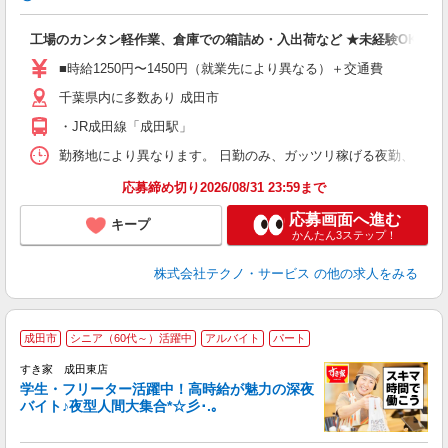
お
工場のカンタン軽作業、倉庫での箱詰め・入出荷など ★未経験OKのお
未
ア
■時給1250円〜1450円（就業先により異なる）＋交通費
の
千葉県内に多数あり 成田市
・JR成田線「成田駅」
勤務地により異なります。 日勤のみ、ガッツリ稼げる夜勤、シフトによる交
応募締め切り2026/08/31 23:59まで
応募画面へ進む
キープ
かんたん3ステップ！
株式会社テクノ・サービス
の他の求人をみる
成田市
シニア（60代～）活躍中
アルバイト
パート
すき家 成田東店
学生・フリーター活躍中！高時給が魅力の深夜
バイト♪夜型人間大集合*☆彡･.｡