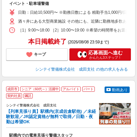
イベント・駐車場警備
躍
額
日勤：日給10,500円〜 ※勤務日数による 精勤手当1,000円/
期
間
酒々井にある大型商業施設 その他にも、近隣に勤務地多数あり。
［1］9:00〜18:00 ［2］10:00〜19:00 ※希望の時
本日掲載終了
(2026/08/08 23:59まで)
応募画面へ進む
キープ
かんたん3ステップ！
シンテイ警備株式会社 成田支社
の他の求人をみる
成田市
シニア（60代～）活躍中
アルバイト
パート
動画あり
契約社員
嘱託
シンテイ警備株式会社 成田支社
【列車見張り員】駅構内(京成佐倉駅他) ／未経
験歓迎／JR認定資格が無料で取得／日勤・夜
任
勤は希望OK
入
場
駅構内での電車見張り警備スタッフ
者