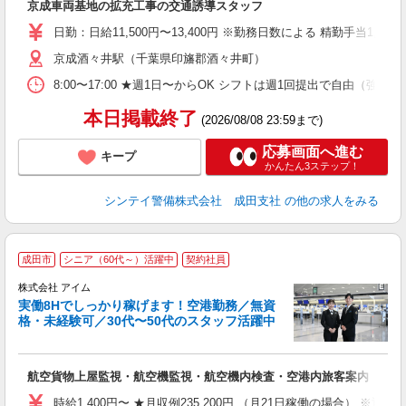
京成車両基地の拡充工事の交通誘導スタッフ
場
者
日勤：日給11,500円〜13,400円 ※勤務日数による 精勤手当
歓
～
京成酒々井駅（千葉県印旛郡酒々井町）
O
8:00〜17:00 ★週1日〜からOK シフトは週1回提出で自由
ヶ
0.
本日掲載終了
(2026/08/08 23:59まで)
応募画面へ進む
キープ
かんたん3ステップ！
シンテイ警備株式会社 成田支社
の他の求人をみる
成田市
シニア（60代～）活躍中
契約社員
株式会社 アイム
実働8Hでしっかり稼げます！空港勤務／無資
格・未経験可／30代〜50代のスタッフ活躍中
さ
▼
航空貨物上屋監視・航空機監視・航空機内検査・空港内旅客案内
入
車
時給1,400円〜 ★月収例235,200円 （月21日稼働の場合）