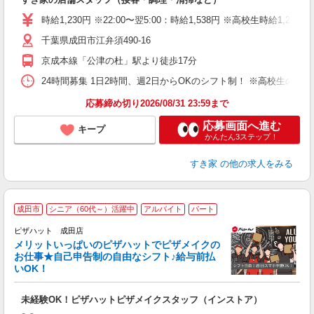
履
タ
時給1,230円 ※22:00〜翌5:00：時給1,538円 ※高校生時給1,200
（
千葉県成田市江弁須490-16
夜
事
京成本線「公津の杜」駅より徒歩17分
24時間募集 1日2時間、週2日からOKのシフト制！ ※高校生のシ
応募締め切り2026/08/31 23:59まで
応募画面へ進む
キープ
かんたん3ステップ！
すき家
の他の求人をみる
成田市
シニア（60代～）活躍中
アルバイト
パート
ピザハット 成田店
メリットいっぱいのピザハットでピザメイクの
お仕事★自己申告制の自由なシフト♪給与前払
いOK！
う
だ
未経験OK！ピザハットピザメイクスタッフ（インストア）
友