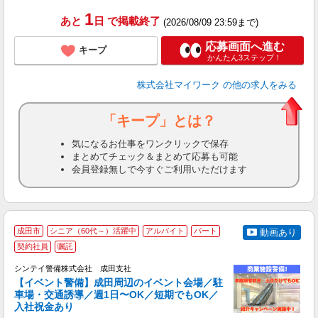
通
1
あと
日
で掲載終了
(2026/08/09 23:59まで)
応募画面へ進む
キープ
かんたん3ステップ！
株式会社マイワーク
の他の求人をみる
「キープ」とは？
気になるお仕事をワンクリックで保存
まとめてチェック＆まとめて応募も可能
会員登録無しで今すぐご利用いただけます
成田市
シニア（60代～）活躍中
アルバイト
パート
動画あり
契約社員
嘱託
社
支
シンテイ警備株式会社 成田支社
せ
【イベント警備】成田周辺のイベント会場／駐
入
車場・交通誘導／週1日〜OK／短期でもOK／
場
入社祝金あり
者