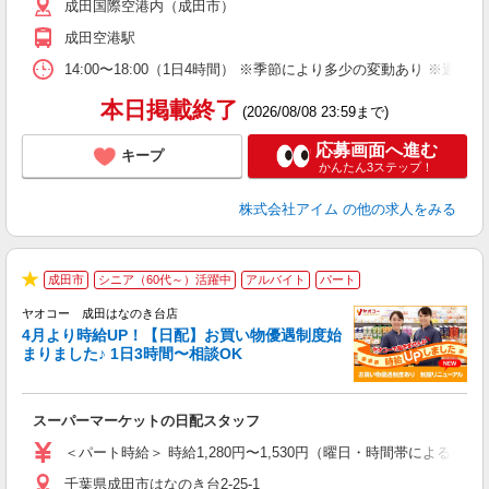
成田国際空港内（成田市）
成田空港駅
14:00〜18:00（1日4時間） ※季節により多少の変動あり ※週3日
本日掲載終了
(2026/08/08 23:59まで)
応募画面へ進む
キープ
かんたん3ステップ！
株式会社アイム
の他の求人をみる
成田市
シニア（60代～）活躍中
アルバイト
パート
★
ヤオコー 成田はなのき台店
4月より時給UP！【日配】お買い物優遇制度始
まりました♪ 1日3時間〜相談OK
ル
スーパーマーケットの日配スタッフ
未
ア
＜パート時給＞ 時給1,280円〜1,530円（曜日・時間帯による） 
短
千葉県成田市はなのき台2-25-1
り