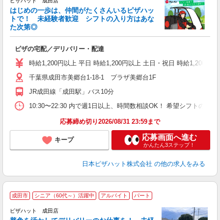
ピザハット 成田店
はじめの一歩は、仲間がたくさんいるピザハッ
トで！ 未経験者歓迎 シフトの入り方はあな
れ
た次第◎
友
躍
ピザの宅配／デリバリー・配達
（
中
時給1,200円以上 平日 時給1,200円以上 土日・祝日 時給1,200円以
ル
千葉県成田市美郷台1-18-1 プラザ美郷台1F
険
K
JR成田線「成田駅」バス10分
（
10:30〜22:30 内で週1日以上、時間数相談OK！ 希望シフト
応募締め切り2026/08/31 23:59まで
応募画面へ進む
キープ
かんたん3ステップ！
日本ピザハット株式会社
の他の求人をみる
成田市
シニア（60代～）活躍中
アルバイト
パート
ピザハット 成田店
K