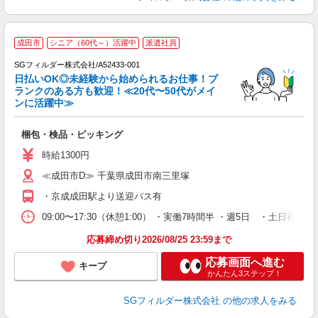
成田市
シニア（60代～）活躍中
派遣社員
SGフィルダー株式会社/A52433-001
日払いOK◎未経験から始められるお仕事！ブ
ランクのある方も歓迎！≪20代〜50代がメイ
ンに活躍中≫
遣
梱包・検品・ピッキング
フ
シ
時給1300円
≪成田市D≫ 千葉県成田市南三里塚
・京成成田駅より送迎バス有
09:00〜17:30（休憩1:00） ・実働7時間半 ・週5日 ・土日
応募締め切り2026/08/25 23:59まで
応募画面へ進む
キープ
かんたん3ステップ！
SGフィルダー株式会社
の他の求人をみる