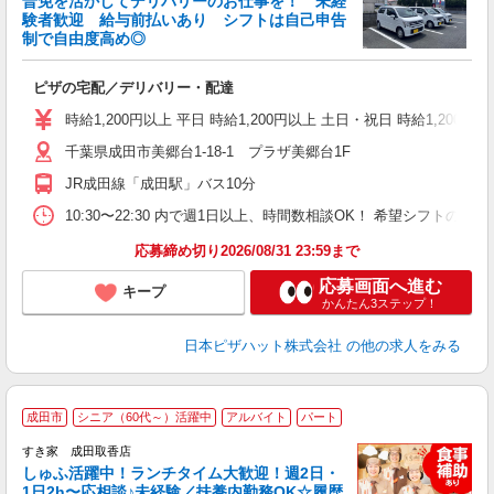
普免を活かしてデリバリーのお仕事を！ 未経
験者歓迎 給与前払いあり シフトは自己申告
制で自由度高め◎
ね
ピザの宅配／デリバリー・配達
友
躍
時給1,200円以上 平日 時給1,200円以上 土日・祝日 時給1,200円以
（
千葉県成田市美郷台1-18-1 プラザ美郷台1F
中
業
JR成田線「成田駅」バス10分
保
生
10:30〜22:30 内で週1日以上、時間数相談OK！ 希望シフト
期
応募締め切り2026/08/31 23:59まで
応募画面へ進む
キープ
かんたん3ステップ！
日本ピザハット株式会社
の他の求人をみる
≪
成田市
シニア（60代～）活躍中
アルバイト
パート
すき家 成田取香店
しゅふ活躍中！ランチタイム大歓迎！週2日・
安
1日2h〜応相談♪未経験／扶養内勤務OK☆履歴