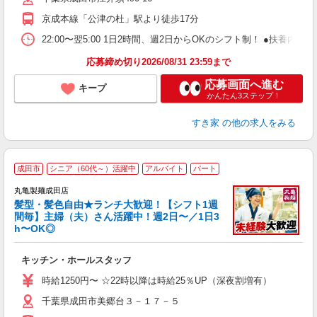
社
京成本線「公津の杜」駅より徒歩17分
22:00〜翌5:00 1日2時間、週2日からOKのシフト制！ ●扶養内勤務
応募締め切り2026/08/31 23:59まで
応募画面へ進む
キープ
かんたん3ステップ！
すき家
の他の求人をみる
成田市
シニア（60代～）活躍中
アルバイト
パート
丸亀製麺成田店
髪型・髪色自由★ランチ大歓迎！【シフト1週
間毎】主婦（夫）さん活躍中！週2日〜／1日3
h〜OK◎
ル
キッチン・ホールスタッフ
入
者
時給1250円〜 ☆22時以降は時給25％UP（深夜割増有）
歓
千葉県成田市美郷台３－１７－５
～
り