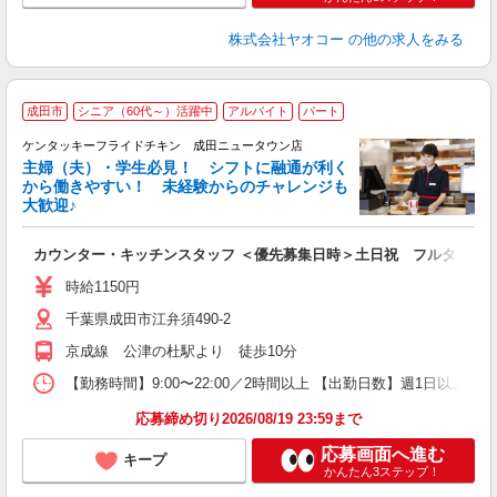
株式会社ヤオコー
の他の求人をみる
成田市
シニア（60代～）活躍中
アルバイト
パート
ケンタッキーフライドチキン 成田ニュータウン店
主婦（夫）・学生必見！ シフトに融通が利く
から働きやすい！ 未経験からのチャレンジも
大歓迎♪
見
カウンター・キッチンスタッフ ＜優先募集日時＞土日祝 フルタイム
未
ダ
時給1150円
昇
千葉県成田市江弁須490-2
K
保
京成線 公津の杜駅より 徒歩10分
【勤務時間】9:00〜22:00／2時間以上 【出勤日数】週1日以
応募締め切り2026/08/19 23:59まで
応募画面へ進む
キープ
かんたん3ステップ！