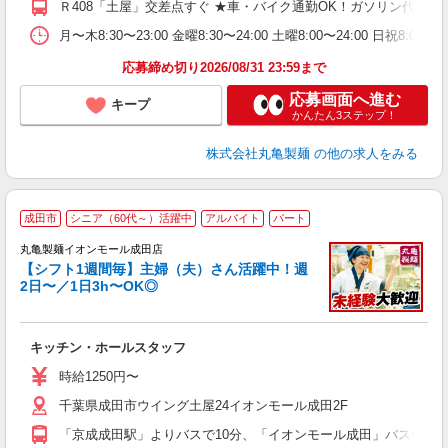
Ｒ408「土屋」交差点すぐ ★車・バイク通勤OK！ガソリン代も
勤
べ
月〜木8:30〜23:00 金曜8:30〜24:00 土曜8:00〜
迎
応募締め切り2026/08/31 23:59まで
応募画面へ進む
キープ
かんたん3ステップ！
株式会社丸亀製麺
の他の求人をみる
成田市
シニア（60代～）活躍中
アルバイト
パート
丸亀製麺イオンモール成田店
【シフト1週間毎】主婦（夫）さん活躍中！週
2日〜／1日3h〜OK◎
ル
キッチン・ホールスタッフ
入
者
時給1250円〜
不
千葉県成田市ウイング土屋24イオンモール成田2F
中
り
「京成成田駅」よりバスで10分、「イオンモール成田」バス停す
時