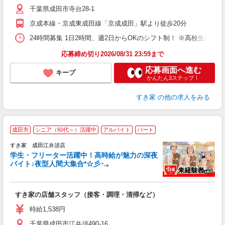
（
千葉県成田市寺台28-1
夜
事
京成本線・京成東成田線「京成成田」駅より徒歩20分
24時間募集 1日2時間、週2日からOKのシフト制！ ※高校生のシ
応募締め切り2026/08/31 23:59まで
応募画面へ進む
キープ
かんたん3ステップ！
すき家
の他の求人をみる
成田市
シニア（60代～）活躍中
アルバイト
パート
すき家 成田江弁須店
学生・フリーター活躍中！高時給が魅力の深夜
バイト♪夜型人間大集合*☆彡･.｡
つ
すき家の店舗スタッフ（接客・調理・清掃など）
履
ミ
時給1,538円
～
千葉県成田市江弁須490-16
勤