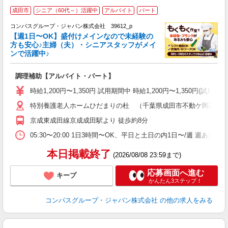
成田市
シニア（60代～）活躍中
アルバイト
パート
コンパスグループ・ジャパン株式会社 39612_p
く
【週1日〜OK】盛付けメインなので未経験の
方も安心♪主婦（夫）・シニアスタッフがメイ
ンで活躍中♪
大
調理補助【アルバイト・パート】
入
歓
時給1,200円〜1,350円 試用期間中 時給1,200円〜1,350円
～
特別養護老人ホームひだまりの杜 （千葉県成田市不動ケ岡2012-
用
2
京成東成田線京成成田駅より 徒歩約8分
内
副
05:30〜20:00 1日3時間〜OK、平日と土日の内1日〜/週 週あた
本日掲載終了
(2026/08/08 23:59まで)
応募画面へ進む
キープ
かんたん3ステップ！
コンパスグループ・ジャパン株式会社
の他の求人をみる