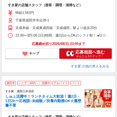
つ
すき家の店舗スタッフ（接客・調理・清掃など）
履
ミ
時給1,563円
～
千葉県成田市寺台28-1
勤
社
京成本線・京成東成田線「京成成田」駅より徒歩20分
22:00〜翌5:00 1日2時間、週2日からOKのシフト制！ ●扶養内勤務
応募締め切り2026/08/31 23:59まで
応募画面へ進む
キープ
かんたん3ステップ！
すき家
の他の求人をみる
≪
成田市
シニア（60代～）活躍中
アルバイト
パート
すき家 成田江弁須店
しゅふ活躍中！ランチタイム大歓迎！週2日・
安
1日2h〜応相談♪未経験／扶養内勤務OK☆履歴
書不要
の
すき家の店舗スタッフ（接客・調理・清掃など）