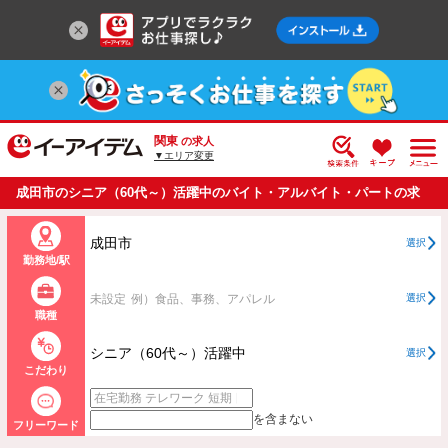
関東
の求人
▼エリア変更
成田市のシニア（60代～）活躍中のバイト・アルバイト・パートの求
人情報一覧
成田市
選択
勤務地/駅
未設定
例）食品、事務、アパレル
選択
職種
シニア（60代～）活躍中
選択
こだわり
を含まない
フリーワード