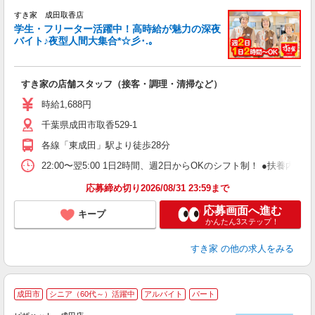
すき家 成田取香店
学生・フリーター活躍中！高時給が魅力の深夜
バイト♪夜型人間大集合*☆彡･.｡
つ
すき家の店舗スタッフ（接客・調理・清掃など）
履
ミ
時給1,688円
～
千葉県成田市取香529-1
勤
社
各線「東成田」駅より徒歩28分
22:00〜翌5:00 1日2時間、週2日からOKのシフト制！ ●扶養内勤務
応募締め切り2026/08/31 23:59まで
応募画面へ進む
キープ
かんたん3ステップ！
すき家
の他の求人をみる
成田市
シニア（60代～）活躍中
アルバイト
パート
♪