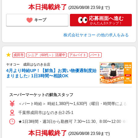
本日掲載終了
(2026/08/08 23:59まで)
応募画面へ進む
キープ
かんたん3ステップ！
株式会社ヤオコー
の他の求人をみる
成田市
シニア（60代～）活躍中
アルバイト
パート
★
ヤオコー 成田はなのき台店
4月より時給UP！【鮮魚】お買い物優遇制度始
まりました♪ 1日3時間〜相談OK
す
み
スーパーマーケットの鮮魚スタッフ
未
ア
＜パート時給＞ 時給1,380円〜1,630円（曜日・時間帯による） 
短
千葉県成田市はなのき台2-25-1
り
★1日3時間・週3日から勤務可 7:30〜11:30、8:00〜1
本日掲載終了
(2026/08/08 23:59まで)