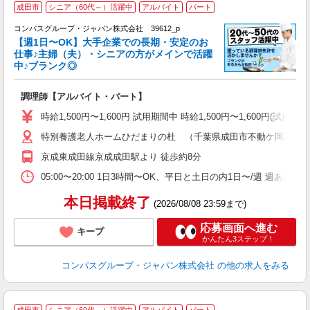
成田市
シニア（60代～）活躍中
アルバイト
パート
コンパスグループ・ジャパン株式会社 39612_p
く
【週1日〜OK】大手企業での長期・安定のお
仕事♪主婦（夫）・シニアの方がメインで活躍
中♪ブランク◎
大
調理師【アルバイト・パート】
入
歓
時給1,500円〜1,600円 試用期間中 時給1,500円〜1,600円
～
特別養護老人ホームひだまりの杜 （千葉県成田市不動ケ岡2012-
用
週
京成東成田線京成成田駅より 徒歩約8分
内
業
05:00〜20:00 1日3時間〜OK、平日と土日の内1日〜/週 週あた
本日掲載終了
(2026/08/08 23:59まで)
応募画面へ進む
キープ
かんたん3ステップ！
コンパスグループ・ジャパン株式会社
の他の求人をみる