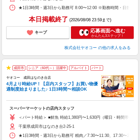
★1日3時間・週3日から勤務可 8:00〜12:00 ※勤務時間
本日掲載終了
(2026/08/08 23:59まで)
応募画面へ進む
キープ
かんたん3ステップ！
株式会社ヤオコー
の他の求人をみる
成田市
シニア（60代～）活躍中
アルバイト
パート
★
ヤオコー 成田はなのき台店
4月より時給UP！【店内スタッフ】お買い物優
遇制度始まりました♪ 1日3時間〜相談OK
わ
スーパーマーケットの店内スタッフ
未
ア
＜パート時給＞ ■鮮魚 時給1,380円〜1,630円（曜日・時間帯によ
短
千葉県成田市はなのき台2-25-1
り
★1日3時間・週3日から勤務可 精肉／7:30〜11:30、17:30〜21: