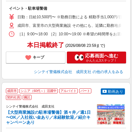
歓
イベント・駐車場警備
～
の
日勤：日給10,500円〜 ※勤務日数による 精勤手当1,000円/
日
内
成田市、富里市の大型商業施設 その他にも、近隣に勤務地多数あ
［1］9:00〜18:00 ［2］10:00〜19:00 ※希望の時
本日掲載終了
(2026/08/08 23:59まで)
応募画面へ進む
キープ
かんたん3ステップ！
シンテイ警備株式会社 成田支社
の他の求人をみる
成田市
シニア（60代～）活躍中
アルバイト
パート
動画あり
契約社員
嘱託
社
支
シンテイ警備株式会社 成田支社
せ
【大型商業施設の駐車場警備】酒々井／週1日
入
〜OK／入社祝い金あり／未経験歓迎／紹介キ
場
ャンペーンあり
者
主