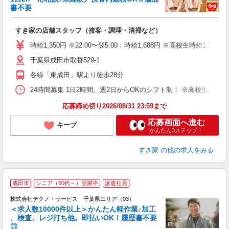
書不要
の
すき家の店舗スタッフ（接客・調理・清掃など）
履
タ
時給1,350円 ※22:00〜翌5:00：時給1,688円 ※高校生時給1,220
（
千葉県成田市取香529-1
夜
事
各線「東成田」駅より徒歩28分
24時間募集 1日2時間、週2日からOKのシフト制！ ※高校生のシ
応募締め切り2026/08/31 23:59まで
応募画面へ進む
キープ
かんたん3ステップ！
すき家
の他の求人をみる
≪
成田市
シニア（60代～）活躍中
派遣社員
株式会社テクノ・サービス 千葉県エリア（03）
＜求人数10000件以上＞かんたん軽作業♪加工
、検査、レジ打ち他。即払いOK！履歴書不要
◎