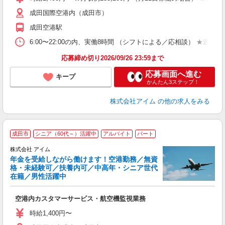
成田国際空港内（成田市）
成田空港駅
6:00〜22:00の内、実働8時間 （シフトによる／応相談） ★週3日
応募締め切り2026/09/26 23:59まで
応募画面へ進む
キープ
かんたん3ステップ！
株式会社アイム
の他の求人をみる
成田市
シニア（60代～）活躍中
アルバイト
パート
株式会社 アイム
年金を受給しながら働けます！空港勤務／無資
格・未経験可／扶養内可／中高年・シニア世代
在籍／男性活躍中
ー
空港内カスタマーサービス・航空機監視業務
入
短
時給1,400円〜