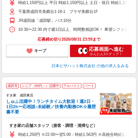
躍
時給1,150円以上 平日 時給1,150円以上 土日・祝日 時給1,150円以
（
千葉県成田市美郷台1-18-1 プラザ美郷台1F
中
ル
JR成田線「成田駅」バス10分
険
K
10:30〜22:30 内で週1日以上、時間数相談OK！ 希望シフト
（
応募締め切り2026/08/31 23:59まで
応募画面へ進む
キープ
かんたん3ステップ！
日本ピザハット株式会社
の他の求人をみる
≪
成田市
シニア（60代～）活躍中
アルバイト
パート
すき家 成田東店
しゅふ活躍中！ランチタイム大歓迎！週2日・
安
1日2h〜応相談♪未経験／扶養内勤務OK☆履歴
書不要
の
すき家の店舗スタッフ（接客・調理・清掃など）
履
タ
時給1,250円 ※22:00〜翌5:00：時給1,563円 ※高校生時給1,140