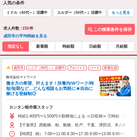
人気の条件
ミドル（40代～）活躍中
エルダー（50代～）活躍中
もっと見る
求人件数 :
150
件
この検索条件を保存
成田市の平均時給を見る
指定なし
新着順
時給順
日給順
月給順
成田市
シニア（60代～）活躍中
アルバイト
パート
派遣社員
★
株式会社マイワーク
働き方の希望、叶えます！扶養内/Wワーク/時
短/短期など…どんな相談もお気軽に★自由に
稼げる登録制◎
き
カンタン軽作業スタッフ
履
歓
時給1,400円〜1,500円※勤務地による ≪日収例≫ ①時給：1,5
躍
【千葉県】 西船橋、柏、船橋、松戸、千葉、津田沼、本八幡、市
（
週
【時間】 例） 7:00〜11:00 8:30〜17:30 9:00〜1
シ