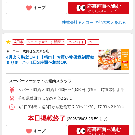
応募画面へ進む
キープ
かんたん3ステップ！
株式会社ヤオコー
の他の求人をみる
成田市
シニア（60代～）活躍中
アルバイト
パート
★
ヤオコー 成田はなのき台店
4月より時給UP！【精肉】お買い物優遇制度始
まりました♪ 1日3時間〜相談OK
店
スーパーマーケットの精肉スタッフ
未
ア
＜パート時給＞ 時給1,280円〜1,530円（曜日・時間帯による） 
短
千葉県成田市はなのき台2-25-1
り
★1日3時間・週3日から勤務可 7:30〜11:30、17:30〜
本日掲載終了
(2026/08/08 23:59まで)
応募画面へ進む
キープ
かんたん3ステップ！