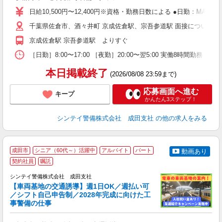
歓
日給10,500円〜12,400円※資格・勤務日数による ●日勤：MAX日
～
の
千葉県佐倉市、酒々井町 京成佐倉駅、宗吾参道駅 面接について ・成
日
京成佐倉駅 宗吾参道駅 よりすぐ
内
［日勤］8:00〜17:00 ［夜勤］20:00〜翌5:00 実働8時
本日掲載終了
(2026/08/08 23:59まで)
応募画面へ進む
キープ
かんたん3ステップ！
シンテイ警備株式会社 成田支社
の他の求人をみる
成田市
シニア（60代～）活躍中
アルバイト
パート
動画あり
契約社員
嘱託
し
シンテイ警備株式会社 成田支社
【車両基地の交通誘導】週1日OK／週払い可
／シフト自己申告制／2028年完成に向けた工
日
事警備の仕事
3.
入