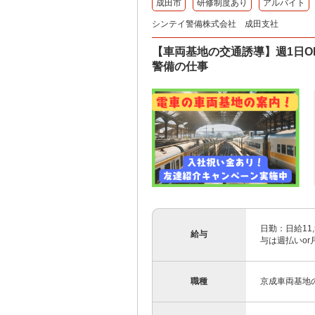
成田市
研修制度あり
アルバイト
シンテイ警備株式会社 成田支社
【車両基地の交通誘導】週1日O
警備の仕事
日勤：日給11,
給与
与は週払いor
職種
京成車両基地