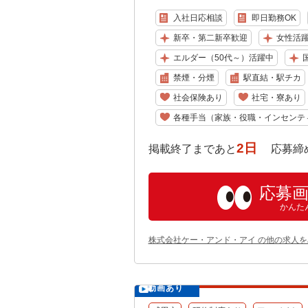
入社日応相談
即日勤務OK
新卒・第二新卒歓迎
女性活
エルダー（50代～）活躍中
国
禁煙・分煙
駅直結・駅チカ
社会保険あり
社宅・寮あり
各種手当（家族・役職・インセンテ
2日
掲載終了まであと
応募締め切り:
応募
かんた
株式会社ケー・アンド・アイ の他の求人を
動画あり