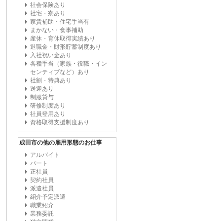
社会保険あり
社宅・寮あり
家賃補助・住宅手当有
まかない・食事補助
産休・育休取得実績あり
退職金・財形貯蓄制度あり
入社祝い金あり
各種手当（家族・役職・イン
センティブなど）あり
社割・特典あり
送迎あり
制服貸与
研修制度あり
社員登用あり
資格取得支援制度あり
成田市の他の雇用形態のお仕事
アルバイト
パート
正社員
契約社員
派遣社員
紹介予定派遣
職業紹介
業務委託