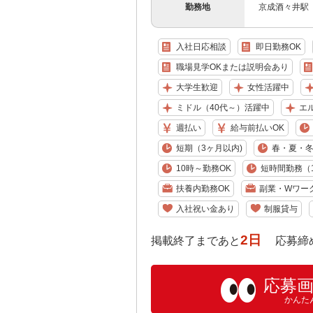
勤務地
京成酒々井駅
入社日応相談
即日勤務OK
職場見学OKまたは説明会あり
大学生歓迎
女性活躍中
ミドル（40代～）活躍中
エ
週払い
給与前払いOK
短期（3ヶ月以内)
春・夏・
10時～勤務OK
短時間勤務（1
扶養内勤務OK
副業・Wワー
入社祝い金あり
制服貸与
2日
掲載終了まであと
応募締め切り:
応募
かんた