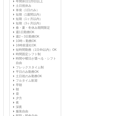
年間休日120日以上
土日祝休み
単発（1日のみ）
短期（1週間以内）
短期（1ヶ月以内）
短期（3ヶ月以内）
春・夏・冬休み期間限定
週1日勤務OK
週2～3日勤務OK
10時～勤務OK
16時前退社OK
短時間勤務（1日4h以内）OK
時間固定シフト制
時間や曜日が選べる・シフト
自由
フレックスタイム制
平日のみ勤務OK
土日祝のみ勤務OK
フルタイム歓迎
早朝
朝
昼
夕方
夜
深夜
服装自由
髪型・髪色自由