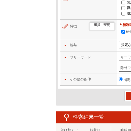
契
職
嘱
福利
選択・変更
特徴
研
給与
フリーワード
その他の条件
指定
この
検索結果一覧
並び替え ：
新着順
時給順