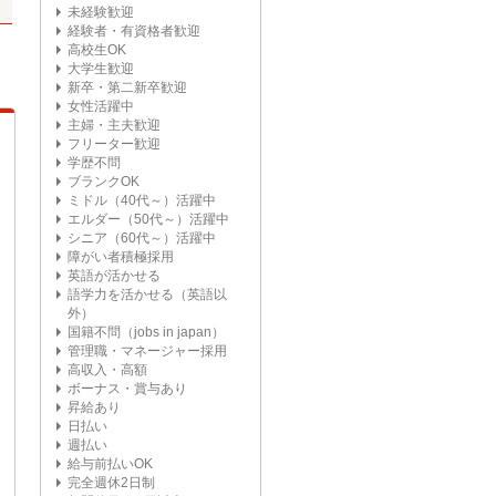
未経験歓迎
経験者・有資格者歓迎
高校生OK
大学生歓迎
新卒・第二新卒歓迎
女性活躍中
主婦・主夫歓迎
フリーター歓迎
学歴不問
ブランクOK
ミドル（40代～）活躍中
エルダー（50代～）活躍中
シニア（60代～）活躍中
障がい者積極採用
英語が活かせる
語学力を活かせる（英語以
外）
国籍不問（jobs in japan）
管理職・マネージャー採用
高収入・高額
ボーナス・賞与あり
昇給あり
日払い
週払い
給与前払いOK
完全週休2日制