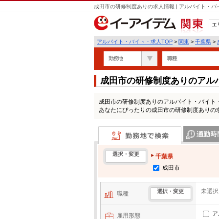
成田市の研修制度ありの求人情報 | アルバイト・
エ
関東
アルバイト・バイト・求人TOP
>
関東
>
千葉県
>
勤務地
職種
成田市の研修制度ありのアル
成田市の研修制度ありのアルバイト・バイト
あなたにぴったりの成田市の研修制度ありの
勤務地で検索
通勤時間・区
選択・変更
千葉県
成田市
未選択
選択・変更
職種
ア
雇用形態