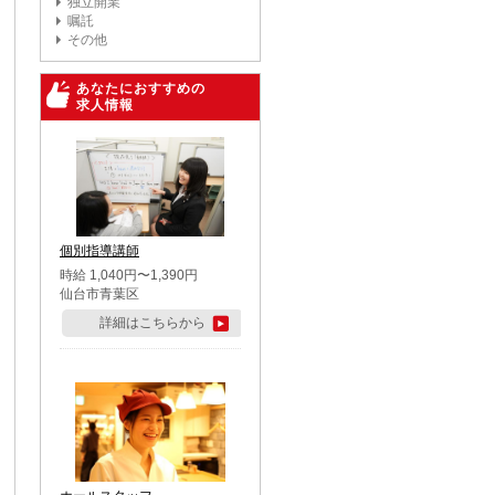
独立開業
嘱託
その他
あなたにおすすめの
求人情報
個別指導講師
時給 1,040円〜1,390円
仙台市青葉区
詳細はこちらから