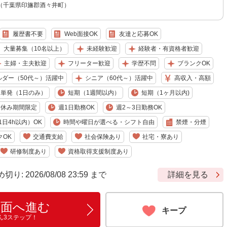
（千葉県印旛郡酒々井町）
履歴書不要
Web面接OK
友達と応募OK
大量募集（10名以上）
未経験歓迎
経験者・有資格者歓迎
主婦・主夫歓迎
フリーター歓迎
学歴不問
ブランクOK
ルダー（50代～）活躍中
シニア（60代～）活躍中
高収入・高額
単発（1日のみ）
短期（1週間以内）
短期（1ヶ月以内)
冬休み期間限定
週1日勤務OK
週2～3日勤務OK
日4h以内）OK
時間や曜日が選べる・シフト自由
禁煙・分煙
クOK
交通費支給
社会保険あり
社宅・寮あり
研修制度あり
資格取得支援制度あり
 2026/08/08 23:59 まで
詳細を見る
画面へ進む
キープ
ん3ステップ！