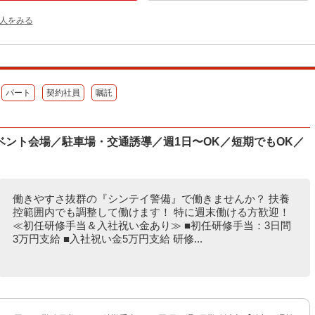
人をみる
パート
契約社員
嘱託
ント会場／駐車場・交通誘導／週1日〜OK／短期でもOK／
働きやすさ抜群の『シンテイ警備』で働きませんか？ 扶養
控範囲内でも調整して働けます！ 特に週末働ける方歓迎！
≪初任研修手当＆入社祝い金あり≫ ■初任研修手当：3日間
3万円支給 ■入社祝い金5万円支給 研修...