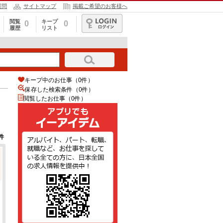
質問
サイトマップ
掲載ご希望のお客様へ
閲覧
キープ
0
0
履歴
リスト
ログイン
キープ中のお仕事（0件）
保存した検索条件（
0
件）
閲覧したお仕事（0件）
件