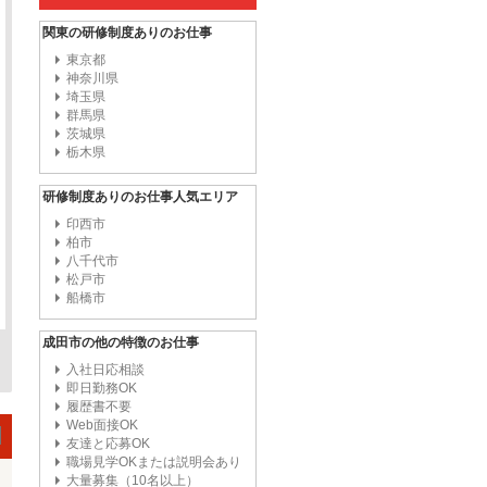
関東の研修制度ありのお仕事
東京都
神奈川県
埼玉県
群馬県
茨城県
栃木県
研修制度ありのお仕事人気エリア
印西市
柏市
八千代市
松戸市
船橋市
成田市の他の特徴のお仕事
入社日応相談
即日勤務OK
履歴書不要
Web面接OK
友達と応募OK
職場見学OKまたは説明会あり
大量募集（10名以上）