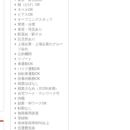
髭（ひげ）OK
ネイルOK
ピアスOK
オープニングスタッフ
禁煙・分煙
食堂・売店あり
駅直結・駅チカ
託児所あり
上場企業・上場企業のグルー
プ会社
公的機関
リゾート
車通勤OK
バイク通勤OK
自転車通勤OK
扶養内勤務OK
残業ほぼなし
残業少なめ（月20h未満）
在宅ワーク・テレワーク可
内職
副業・WワークOK
転勤なし
無期雇用派遣
登録制
有休取得率80%以上
交通費支給