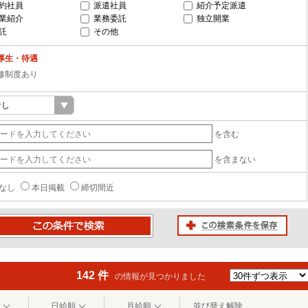
約社員
派遣社員
紹介予定派遣
業紹介
業務委託
独立開業
託
その他
厚生・待遇
修制度あり
を含む
を含まない
なし
本日掲載
締切間近
この検索条件を保存
条件で検索
142 件
の情報が見つかりました
日給順
月給順
並び替え解除