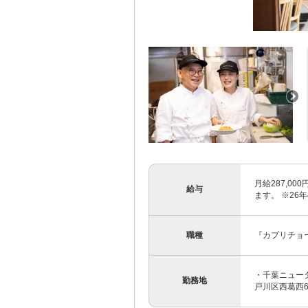
月給287,0
給与
ます。 ※26
職種
『カプリチョ
・千葉ニュータ
勤務地
戸川区西葛西6-