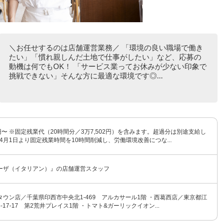
＼お任せするのは店舗運営業務／ 「環境の良い職場で働き
たい」「慣れ親しんだ土地で仕事がしたい」など、応募の
動機は何でもOK！ 「サービス業ってお休みが少ない印象で
挑戦できない」そんな方に最適な環境です◎...
00円〜 ※固定残業代（20時間分／3万7,502円）を含みます。超過分は別途支給し
年4月1日より固定残業時間を10時間削減し、労働環境改善につな...
ーザ（イタリアン）』の店舗運営スタッフ
ウン店／千葉県印西市中央北1-469 アルカサール1階 ・西葛西店／東京都江
17-17 第2荒井プレイス1階 ・トマト&ガーリックイオン...