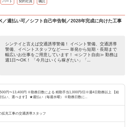
パート
契約社員
嘱託
K／週払い可／シフト自己申告制／2028年完成に向けた工事
シンテイと言えば交通誘導警備！ イベント警備、交通誘導
警備、イベントスタッフなど―― 単発から短期・長期まで
幅広いお仕事をご用意しています！ ≪シフト自由≫ 勤務は
週1日〜OK！ 「今月はいくら稼ぎたい」「...
500円〜13,400円 ※勤務日数による 精勤手当1,000円/日※週4日勤務以上 【給
月払い、選べます】 ★週払い（毎週水曜） ※勤務日数に...
の拡充工事の交通誘導スタッフ