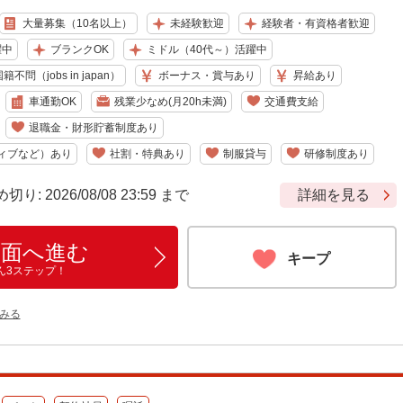
大量募集（10名以上）
未経験歓迎
経験者・有資格者歓迎
躍中
ブランクOK
ミドル（40代～）活躍中
籍不問（jobs in japan）
ボーナス・賞与あり
昇給あり
車通勤OK
残業少なめ(月20h未満)
交通費支給
退職金・財形貯蓄制度あり
ィブなど）あり
社割・特典あり
制服貸与
研修制度あり
 2026/08/08 23:59 まで
詳細を見る
画面へ進む
キープ
ん3ステップ！
みる