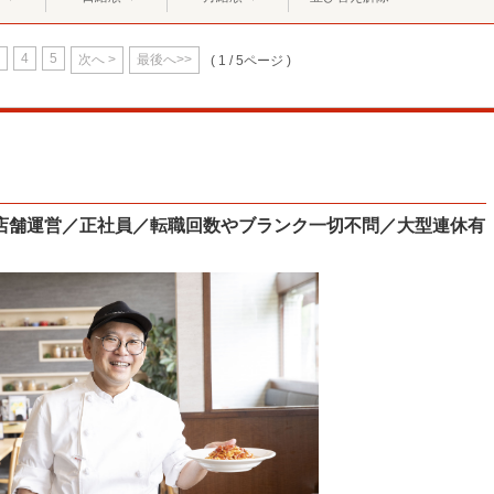
4
5
次へ >
最後へ>>
( 1 / 5ページ )
店舗運営／正社員／転職回数やブランク一切不問／大型連休有