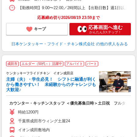
【勤務時間】9:00〜22:00／2時間以上 【出勤日数】週1日以
応募締め切り2026/08/19 23:59まで
応募画面へ進む
キープ
かんたん3ステップ！
日本ケンタッキー・フライド・チキン株式会社
の他の求人をみる
成田市
エルダー（50代～）活躍中
アルバイト
パート
ケンタッキーフライドチキン イオン成田店
主婦（夫）・学生必見！ シフトに融通が利く
から働きやすい！ 未経験からのチャレンジも
大歓迎♪
見
カウンター・キッチンスタッフ ＜優先募集日時＞土日祝 フルタイム
未
ダ
時給1200円
昇
千葉県成田市ウィング土屋24
K
保
イオン成田敷地内