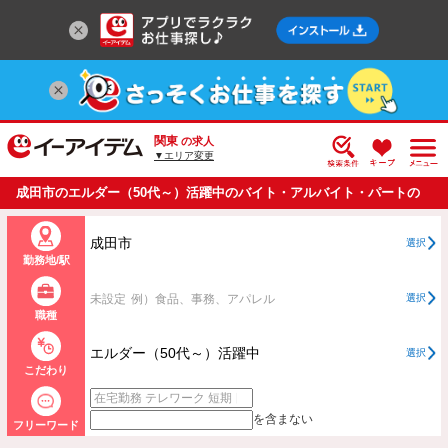
関東
の求人
▼エリア変更
成田市のエルダー（50代～）活躍中のバイト・アルバイト・パートの
求人情報一覧
成田市
選択
勤務地/駅
未設定
例）食品、事務、アパレル
選択
職種
エルダー（50代～）活躍中
選択
こだわり
を含まない
フリーワード