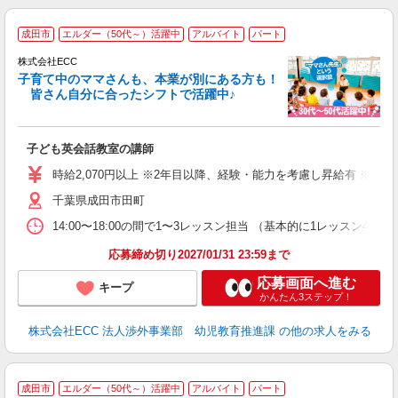
＞
成田市
エルダー（50代～）活躍中
アルバイト
パート
り
株式会社ECC
子育て中のママさんも、本業が別にある方も！
皆さん自分に合ったシフトで活躍中♪
に
子ども英会話教室の講師
職
活
時給2,070円以上 ※2年目以降、経験・能力を考慮し昇給有 ※他手
活
千葉県成田市田町
昼
セ
14:00〜18:00の間で1〜3レッスン担当 （基本的に1レッス
応募締め切り2027/01/31 23:59まで
応募画面へ進む
キープ
かんたん3ステップ！
株式会社ECC 法人渉外事業部 幼児教育推進課
の他の求人をみる
レ
成田市
エルダー（50代～）活躍中
アルバイト
パート