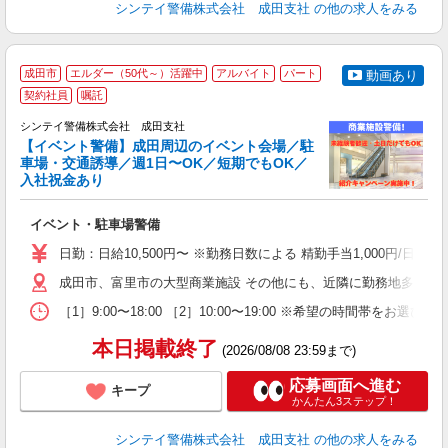
シンテイ警備株式会社 成田支社
の他の求人をみる
成田市
エルダー（50代～）活躍中
アルバイト
パート
動画あり
契約社員
嘱託
社
支
シンテイ警備株式会社 成田支社
せ
【イベント警備】成田周辺のイベント会場／駐
入
車場・交通誘導／週1日〜OK／短期でもOK／
場
入社祝金あり
者
歓
イベント・駐車場警備
～
の
日勤：日給10,500円〜 ※勤務日数による 精勤手当1,000円/
日
内
成田市、富里市の大型商業施設 その他にも、近隣に勤務地多数あ
［1］9:00〜18:00 ［2］10:00〜19:00 ※希望の時
本日掲載終了
(2026/08/08 23:59まで)
応募画面へ進む
キープ
かんたん3ステップ！
シンテイ警備株式会社 成田支社
の他の求人をみる