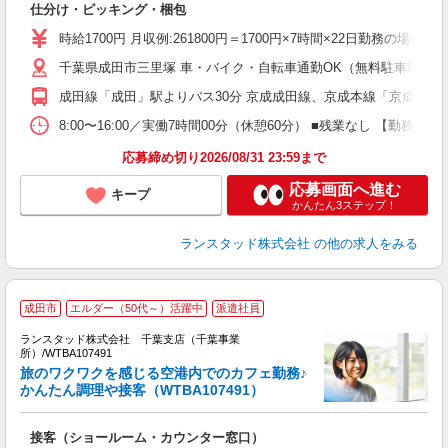
仕分け・ピッキング・梱包
時給1700円 月収例:261800円＝1700円×7時間×22日勤務
千葉県成田市三里塚 車・バイク・自転車通勤OK（無料駐車場完
成田線「成田」駅よりバス30分 京成成田線、京成本線「京成成田」
8:00〜16:00／実働7時間00分（休憩60分） ■残業なし 
応募締め切り2026/08/31 23:59まで
応募画面へ進む
キープ
かんたん3ステップ！
ランスタッド株式会社
の他の求人をみる
成田市
エルダー（50代～）活躍中
派遣社員
か
ランスタッド株式会社 千葉支店（千葉事業
ち
所）/WTBA107491
旅のワクワクを感じる空港内でのカフェ勤務♪
人
かんたん調理や接客（WTBA107491）
程
未
接客（ショールーム・カウンター窓口）
入