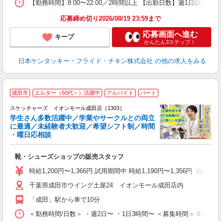
【勤務時間】8:00〜22:00／2時間以上 【出勤日数】週1日以
応募締め切り2026/08/19 23:59まで
応募画面へ進む
キープ
かんたん3ステップ！
日本ケンタッキー・フライド・チキン株式会社
の他の求人をみる
成田市
エルダー（50代～）活躍中
アルバイト
パート
スケッチャーズ イオンモール成田店［1303］
学生さん多数活躍中／学業やサークルとの両立
に最適／未経験者大歓迎／希望シフト制／時間
・曜日応相談
続
靴・シューズショップの販売スタッフ
履
活
時給1,200円〜1,366円 試用期間中 時給1,190円〜1,356円（試
j
千葉県成田市ウイング土屋24 イオンモール成田店内
迎
費
「成田」駅から車で10分
＜勤務時間/日数＞ ・週2日〜 ・1日3時間〜 ＜募集時間＞ 9:30〜1