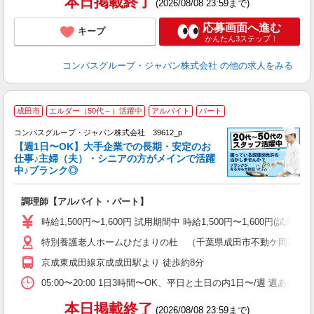
本日掲載終了
(2026/08/08 23:59まで)
応募画面へ進む
キープ
かんたん3ステップ！
コンパスグループ・ジャパン株式会社
の他の求人をみる
成田市
エルダー（50代～）活躍中
アルバイト
パート
コンパスグループ・ジャパン株式会社 39612_p
く
【週1日〜OK】大手企業での長期・安定のお
仕事♪主婦（夫）・シニアの方がメインで活躍
中♪ブランク◎
大
調理師【アルバイト・パート】
入
歓
時給1,500円〜1,600円 試用期間中 時給1,500円〜1,600円
～
特別養護老人ホームひだまりの杜 （千葉県成田市不動ケ岡2012-
用
週
京成東成田線京成成田駅より 徒歩約8分
内
業
05:00〜20:00 1日3時間〜OK、平日と土日の内1日〜/週 週あた
本日掲載終了
(2026/08/08 23:59まで)