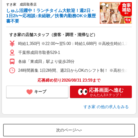
すき家 成田取香店
しゅふ活躍中！ランチタイム大歓迎！週2日・
安
1日2h〜応相談♪未経験／扶養内勤務OK☆履歴
書不要
の
すき家の店舗スタッフ（接客・調理・清掃など）
履
タ
時給1,350円 ※22:00〜翌5:00：時給1,688円 ※高校生時給1,220
（
千葉県成田市取香529-1
夜
事
各線「東成田」駅より徒歩28分
24時間募集 1日2時間、週2日からOKのシフト制！ ※高校生のシ
応募締め切り2026/08/31 23:59まで
応募画面へ進む
キープ
かんたん3ステップ！
すき家
の他の求人をみる
次のページへ