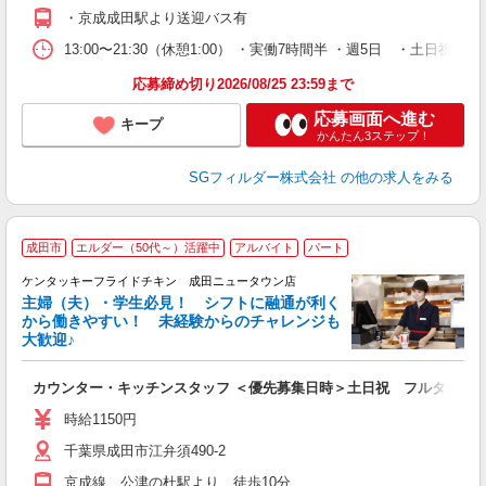
・京成成田駅より送迎バス有
13:00〜21:30（休憩1:00） ・実働7時間半 ・週5日 ・土日
応募締め切り2026/08/25 23:59まで
応募画面へ進む
キープ
かんたん3ステップ！
SGフィルダー株式会社
の他の求人をみる
成田市
エルダー（50代～）活躍中
アルバイト
パート
ケンタッキーフライドチキン 成田ニュータウン店
主婦（夫）・学生必見！ シフトに融通が利く
から働きやすい！ 未経験からのチャレンジも
大歓迎♪
見
カウンター・キッチンスタッフ ＜優先募集日時＞土日祝 フルタイム
未
ダ
時給1150円
昇
千葉県成田市江弁須490-2
K
保
京成線 公津の杜駅より 徒歩10分