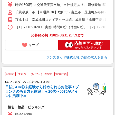
勤
時給1500円 ※交通費実費支給／当社規定あり。 研修時給1500円 
千葉県成田市 【車通勤OK】成田市・富里市・芝山町から約25分圏
京成本線、京成成田スカイアクセス線、成田線「成田空港」駅より
［1］7:00〜16:00／実働8時間00分（休憩60分） ［2］12
応募締め切り2026/08/31 23:59まで
応募画面へ進む
キープ
かんたん3ステップ！
ランスタッド株式会社
の他の求人をみる
成田市
エルダー（50代～）活躍中
派遣社員
SGフィルダー株式会社/A52433-001
日払いOK◎未経験から始められるお仕事！ブ
ランクのある方も歓迎！≪20代〜50代がメイ
ンに活躍中≫
遣
梱包・検品・ピッキング
フ
シ
時給1300円