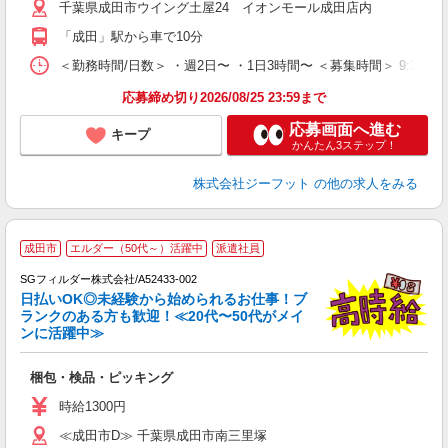
千葉県成田市ウイング土屋24 イオンモール成田店内
迎
費
「成田」駅から車で10分
＜勤務時間/日数＞ ・週2日〜 ・1日3時間〜 ＜募集時間＞ 9:30〜1
応募締め切り2026/08/25 23:59まで
応募画面へ進む
キープ
かんたん3ステップ！
株式会社ジーフット
の他の求人をみる
成田市
エルダー（50代～）活躍中
派遣社員
SGフィルダー株式会社/A52433-002
日払いOK◎未経験から始められるお仕事！ブ
ランクのある方も歓迎！≪20代〜50代がメイ
ンに活躍中≫
遣
梱包・検品・ピッキング
フ
シ
時給1300円
≪成田市D≫ 千葉県成田市南三里塚