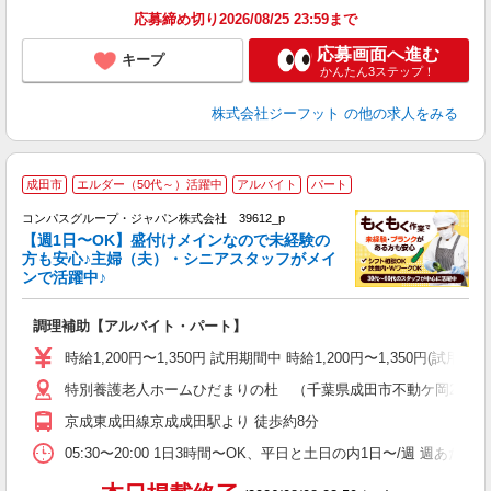
応募締め切り2026/08/25 23:59まで
応募画面へ進む
キープ
かんたん3ステップ！
株式会社ジーフット
の他の求人をみる
成田市
エルダー（50代～）活躍中
アルバイト
パート
コンパスグループ・ジャパン株式会社 39612_p
く
【週1日〜OK】盛付けメインなので未経験の
方も安心♪主婦（夫）・シニアスタッフがメイ
ンで活躍中♪
大
調理補助【アルバイト・パート】
入
歓
時給1,200円〜1,350円 試用期間中 時給1,200円〜1,350円
～
特別養護老人ホームひだまりの杜 （千葉県成田市不動ケ岡2012-
用
2
京成東成田線京成成田駅より 徒歩約8分
内
副
05:30〜20:00 1日3時間〜OK、平日と土日の内1日〜/週 週あた