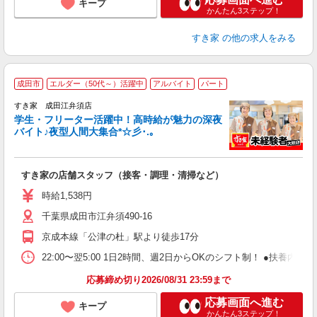
キープ
かんたん3ステップ！
すき家
の他の求人をみる
成田市
エルダー（50代～）活躍中
アルバイト
パート
すき家 成田江弁須店
学生・フリーター活躍中！高時給が魅力の深夜
バイト♪夜型人間大集合*☆彡･.｡
つ
すき家の店舗スタッフ（接客・調理・清掃など）
履
ミ
時給1,538円
～
千葉県成田市江弁須490-16
勤
社
京成本線「公津の杜」駅より徒歩17分
22:00〜翌5:00 1日2時間、週2日からOKのシフト制！ ●扶養内勤務
応募締め切り2026/08/31 23:59まで
応募画面へ進む
キープ
かんたん3ステップ！