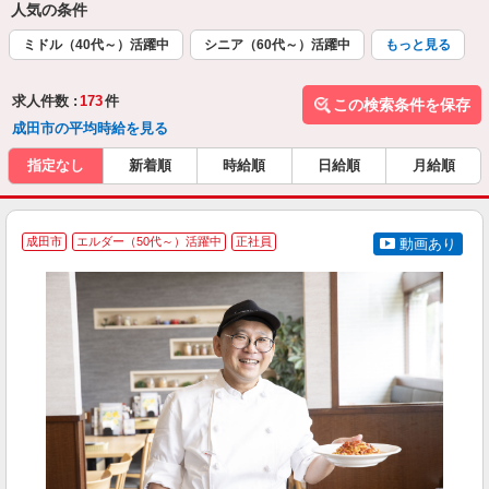
人気の条件
ミドル（40代～）活躍中
シニア（60代～）活躍中
もっと見る
求人件数 :
173
件
この検索条件を保存
成田市の平均時給を見る
指定なし
新着順
時給順
日給順
月給順
成田市
エルダー（50代～）活躍中
正社員
動画あり
を
入
者
ル
a
勤