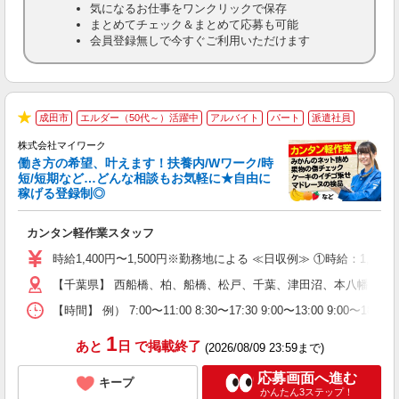
気になるお仕事をワンクリックで保存
まとめてチェック＆まとめて応募も可能
会員登録無しで今すぐご利用いただけます
成田市
エルダー（50代～）活躍中
アルバイト
パート
派遣社員
★
株式会社マイワーク
働き方の希望、叶えます！扶養内/Wワーク/時
短/短期など…どんな相談もお気軽に★自由に
稼げる登録制◎
き
カンタン軽作業スタッフ
履
歓
時給1,400円〜1,500円※勤務地による ≪日収例≫ ①時給：1,5
躍
【千葉県】 西船橋、柏、船橋、松戸、千葉、津田沼、本八幡、市
（
週
【時間】 例） 7:00〜11:00 8:30〜17:30 9:00〜1
シ
通
1
あと
日
で掲載終了
(2026/08/09 23:59まで)
応募画面へ進む
キープ
かんたん3ステップ！