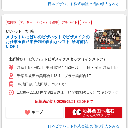
日本ピザハット株式会社
の他の求人をみる
成田市
エルダー（50代～）活躍中
アルバイト
パート
ピザハット 成田店
メリットいっぱいのピザハットでピザメイクの
お仕事★自己申告制の自由なシフト♪給与前払
いOK！
う
だ
未経験OK！ピザハットピザメイクスタッフ（インストア）
友
躍
時給1,150円以上 平日 時給1,150円以上 土日・祝日 時給1,150円以
（
千葉県成田市美郷台1-18-1 プラザ美郷台1F
中
ル
JR成田線「成田駅」バス10分
険
K
10:30〜22:30 内で週1日以上、時間数相談OK！ 希望シフト
（
応募締め切り2026/08/31 23:59まで
応募画面へ進む
キープ
かんたん3ステップ！
日本ピザハット株式会社
の他の求人をみる