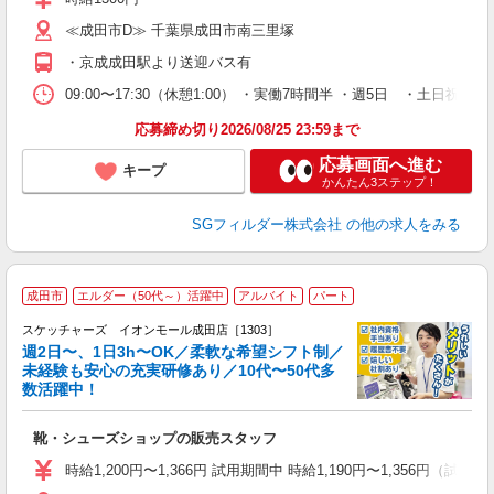
≪成田市D≫ 千葉県成田市南三里塚
・京成成田駅より送迎バス有
09:00〜17:30（休憩1:00） ・実働7時間半 ・週5日 ・土日
応募締め切り2026/08/25 23:59まで
応募画面へ進む
キープ
かんたん3ステップ！
SGフィルダー株式会社
の他の求人をみる
成田市
エルダー（50代～）活躍中
アルバイト
パート
スケッチャーズ イオンモール成田店［1303］
週2日〜、1日3h〜OK／柔軟な希望シフト制／
未経験も安心の充実研修あり／10代〜50代多
数活躍中！
後
靴・シューズショップの販売スタッフ
履
活
時給1,200円〜1,366円 試用期間中 時給1,190円〜1,356円（試
j