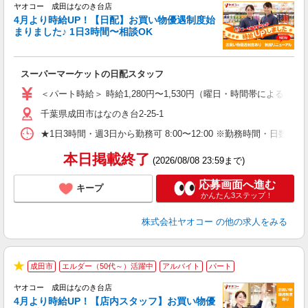
ヤオコー 成田はなのき台店
4月より時給UP！【日配】お買い物優遇制度始
まりました♪ 1日3時間〜相談OK
ル
スーパーマーケットの日配スタッフ
未
ア
＜パート時給＞ 時給1,280円〜1,530円（曜日・時間帯による） 
短
千葉県成田市はなのき台2-25-1
り
★1日3時間・週3日から勤務可 8:00〜12:00 ※勤務時間
本日掲載終了
(2026/08/08 23:59まで)
応募画面へ進む
キープ
かんたん3ステップ！
株式会社ヤオコー
の他の求人をみる
成田市
エルダー（50代～）活躍中
アルバイト
パート
★
ヤオコー 成田はなのき台店
4月より時給UP！【店内スタッフ】お買い物優