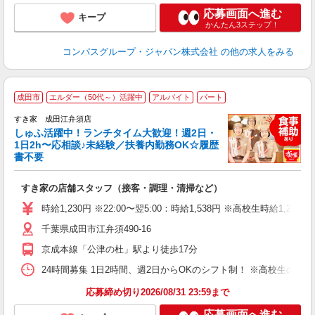
応募画面へ進む
キープ
かんたん3ステップ！
コンパスグループ・ジャパン株式会社
の他の求人をみる
≪
成田市
エルダー（50代～）活躍中
アルバイト
パート
すき家 成田江弁須店
しゅふ活躍中！ランチタイム大歓迎！週2日・
安
1日2h〜応相談♪未経験／扶養内勤務OK☆履歴
書不要
の
すき家の店舗スタッフ（接客・調理・清掃など）
履
タ
時給1,230円 ※22:00〜翌5:00：時給1,538円 ※高校生時給1,200
（
千葉県成田市江弁須490-16
夜
事
京成本線「公津の杜」駅より徒歩17分
24時間募集 1日2時間、週2日からOKのシフト制！ ※高校生のシ
応募締め切り2026/08/31 23:59まで
応募画面へ進む