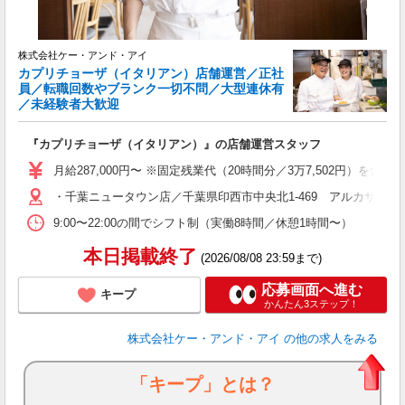
ブ
株式会社ケー・アンド・アイ
カプリチョーザ（イタリアン）店舗運営／正社
員／転職回数やブランク一切不問／大型連休有
／未経験者大歓迎
『カプリチョーザ（イタリアン）』の店舗運営スタッフ
月給287,000円〜 ※固定残業代（20時間分／3万7,502円
・千葉ニュータウン店／千葉県印西市中央北1-469 アルカサール
9:00〜22:00の間でシフト制（実働8時間／休憩1時間〜）
本日掲載終了
(2026/08/08 23:59まで)
応募画面へ進む
キープ
かんたん3ステップ！
株式会社ケー・アンド・アイ
の他の求人をみる
「キープ」とは？