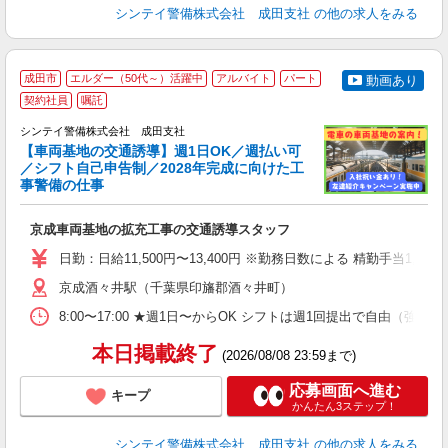
シンテイ警備株式会社 成田支社
の他の求人をみる
成田市
エルダー（50代～）活躍中
アルバイト
パート
動画あり
契約社員
嘱託
し
シンテイ警備株式会社 成田支社
【車両基地の交通誘導】週1日OK／週払い可
／シフト自己申告制／2028年完成に向けた工
日
事警備の仕事
3.
入
京成車両基地の拡充工事の交通誘導スタッフ
場
者
日勤：日給11,500円〜13,400円 ※勤務日数による 精勤手当
歓
～
京成酒々井駅（千葉県印旛郡酒々井町）
O
8:00〜17:00 ★週1日〜からOK シフトは週1回提出で自由
ヶ
0.
本日掲載終了
(2026/08/08 23:59まで)
応募画面へ進む
キープ
かんたん3ステップ！
シンテイ警備株式会社 成田支社
の他の求人をみる