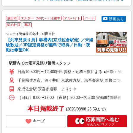
成田市
エルダー（50代～）活躍中
アルバイト
パート
動画あり
契約社員
嘱託
シンテイ警備株式会社 成田支社
【列車見張り員】駅構内(京成佐倉駅他) ／未経
験歓迎／JR認定資格が無料で取得／日勤・夜
任
勤は希望OK
入
場
駅構内での電車見張り警備スタッフ
者
歓
日給10,500円〜12,400円※資格・勤務日数による ●日勤：MAX日
～
の
千葉県佐倉市、酒々井町 京成佐倉駅、宗吾参道駅 面接について ・成
日
京成佐倉駅 宗吾参道駅 よりすぐ
内
［日勤］8:00〜17:00 ［夜勤］20:00〜翌5:00 実働8時
本日掲載終了
(2026/08/08 23:59まで)
応募画面へ進む
キープ
かんたん3ステップ！