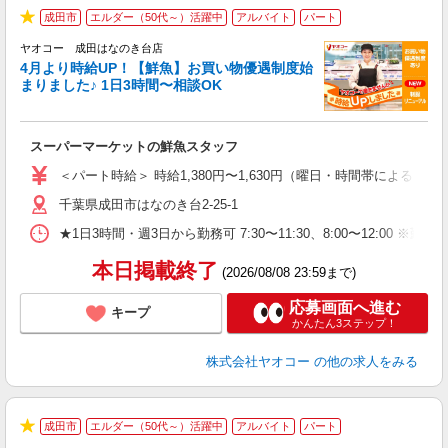
成田市
エルダー（50代～）活躍中
アルバイト
パート
★
ヤオコー 成田はなのき台店
4月より時給UP！【鮮魚】お買い物優遇制度始
まりました♪ 1日3時間〜相談OK
す
み
スーパーマーケットの鮮魚スタッフ
未
ア
＜パート時給＞ 時給1,380円〜1,630円（曜日・時間帯による） 
短
千葉県成田市はなのき台2-25-1
り
★1日3時間・週3日から勤務可 7:30〜11:30、8:00〜1
本日掲載終了
(2026/08/08 23:59まで)
応募画面へ進む
キープ
かんたん3ステップ！
株式会社ヤオコー
の他の求人をみる
成田市
エルダー（50代～）活躍中
アルバイト
パート
★