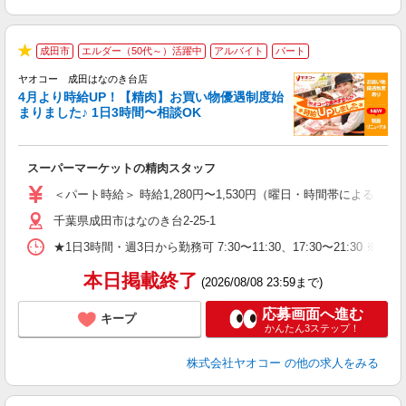
成田市
エルダー（50代～）活躍中
アルバイト
パート
★
ヤオコー 成田はなのき台店
4月より時給UP！【精肉】お買い物優遇制度始
まりました♪ 1日3時間〜相談OK
店
スーパーマーケットの精肉スタッフ
未
ア
＜パート時給＞ 時給1,280円〜1,530円（曜日・時間帯による） 
短
千葉県成田市はなのき台2-25-1
り
★1日3時間・週3日から勤務可 7:30〜11:30、17:30〜
本日掲載終了
(2026/08/08 23:59まで)
応募画面へ進む
キープ
かんたん3ステップ！
株式会社ヤオコー
の他の求人をみる