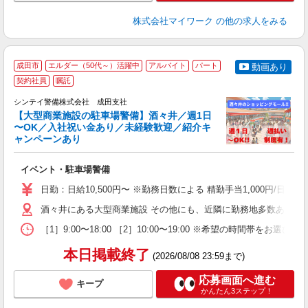
株式会社マイワーク
の他の求人をみる
成田市
エルダー（50代～）活躍中
アルバイト
パート
動画あり
契約社員
嘱託
社
支
シンテイ警備株式会社 成田支社
せ
【大型商業施設の駐車場警備】酒々井／週1日
入
〜OK／入社祝い金あり／未経験歓迎／紹介キ
場
ャンペーンあり
者
主
イベント・駐車場警備
躍
額
日勤：日給10,500円〜 ※勤務日数による 精勤手当1,000円/
期
間
酒々井にある大型商業施設 その他にも、近隣に勤務地多数あり。
［1］9:00〜18:00 ［2］10:00〜19:00 ※希望の時
本日掲載終了
(2026/08/08 23:59まで)
応募画面へ進む
キープ
かんたん3ステップ！