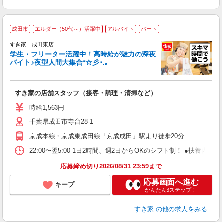
成田市
エルダー（50代～）活躍中
アルバイト
パート
すき家 成田東店
学生・フリーター活躍中！高時給が魅力の深夜
バイト♪夜型人間大集合*☆彡･.｡
つ
すき家の店舗スタッフ（接客・調理・清掃など）
履
ミ
時給1,563円
～
千葉県成田市寺台28-1
勤
社
京成本線・京成東成田線「京成成田」駅より徒歩20分
22:00〜翌5:00 1日2時間、週2日からOKのシフト制！ ●扶養内勤務
応募締め切り2026/08/31 23:59まで
応募画面へ進む
キープ
かんたん3ステップ！
すき家
の他の求人をみる