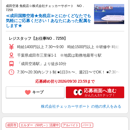
成田空港 免税店☆株式会社チェッカーサポート NO．
入
7259
歓
≪成田国際空港★免税店≫とにかくどなたでも
中
気軽にご応募ください！あなたにあった配属を
します★
代
給
勤
レジスタッフ【お仕事NO．7259】
務
時給1400円以上 7:30〜9:00 時給1500円以上 ※研修中 時給1150円
千葉県成田市三里塚1-1 ※地図は勤務地最寄り駅
「成田空港駅」より徒歩10分
7:30〜20:30内シフト制 ■1日3ｈ〜、週2日〜でOK！ ■7
応募締め切り2026/09/30 23:59まで
応募画面へ進む
キープ
かんたん3ステップ！
株式会社チェッカーサポート
の他の求人をみる
≪
成田市
エルダー（50代～）活躍中
アルバイト
パート