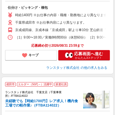
仕分け・ピッキング・梱包
時給1400円 ※お仕事の内容・職種・勤務地により異なります。 
千葉県成田市 ※お仕事内容により異なります。
京成成田線、京成本線「京成成田」駅より車10分 芝山鉄道「芝山
［1］9:00〜18:00／実働8時間00分（休憩60分） ［2］9:
応募締め切り2026/08/31 23:59まで
応募画面へ進む
キープ
かんたん3ステップ！
ランスタッド株式会社
の他の求人をみる
成田市
エルダー（50代～）活躍中
派遣社員
つ
ランスタッド株式会社 千葉支店（千葉事業
所）/FTBA114022
未経験でも【時給1700円】レア求人！機内食
ル
工場での軽作業♪（FTBA114022）
従
未