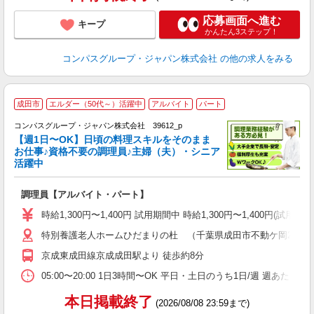
応募画面へ進む
キープ
かんたん3ステップ！
コンパスグループ・ジャパン株式会社
の他の求人をみる
成田市
エルダー（50代～）活躍中
アルバイト
パート
コンパスグループ・ジャパン株式会社 39612_p
く
【週1日〜OK】日頃の料理スキルをそのまま
お仕事♪資格不要の調理員♪主婦（夫）・シニア
活躍中
大
調理員【アルバイト・パート】
入
歓
時給1,300円〜1,400円 試用期間中 時給1,300円〜1,400円
～
特別養護老人ホームひだまりの杜 （千葉県成田市不動ケ岡2012-
用
～
京成東成田線京成成田駅より 徒歩約8分
扶
05:00〜20:00 1日3時間〜OK 平日・土日のうち1日/週 週あたり
本日掲載終了
(2026/08/08 23:59まで)