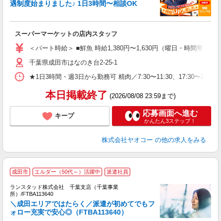
遇制度始まりました♪ 1日3時間〜相談OK
わ
スーパーマーケットの店内スタッフ
未
ア
＜パート時給＞ ■鮮魚 時給1,380円〜1,630円（曜日・時間帯によ
短
千葉県成田市はなのき台2-25-1
り
★1日3時間・週3日から勤務可 精肉／7:30〜11:30、17:30〜21:
本日掲載終了
(2026/08/08 23:59まで)
応募画面へ進む
キープ
かんたん3ステップ！
株式会社ヤオコー
の他の求人をみる
成田市
エルダー（50代～）活躍中
派遣社員
ランスタッド株式会社 千葉支店（千葉事業
ま
所）/FTBA113640
未
＼成田エリアではたらく／派遣が初めてでもフ
自
ォロー充実で安心◎（FTBA113640）