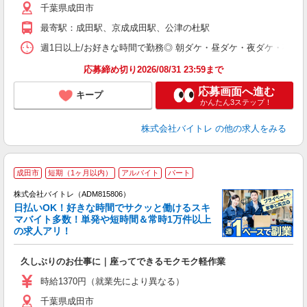
千葉県成田市
短
K
最寄駅：成田駅、京成成田駅、公津の杜駅
日
髪
週1日以上/お好きな時間で勤務◎ 朝ダケ・昼ダケ・夜ダケ・夜勤など、 ご自
応募締め切り2026/08/31 23:59まで
応募画面へ進む
キープ
かんたん3ステップ！
株式会社バイトレ
の他の求人をみる
成田市
短期（1ヶ月以内）
アルバイト
パート
株式会社バイトレ（ADM815806）
く
日払いOK！好きな時間でサクッと働けるスキ
マバイト多数！単発や短時間＆常時1万件以上
☆
の求人アリ！
験
久しぶりのお仕事に｜座ってできるモクモク軽作業
即
活
時給1370円（就業先により異なる）
（
千葉県成田市
短