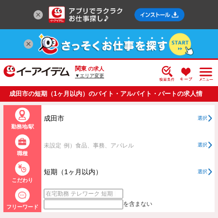
関東
の求人
▼エリア変更
成田市の短期（1ヶ月以内）のバイト・アルバイト・パートの求人情
報一覧
成田市
選択
勤務地/駅
未設定
例）食品、事務、アパレル
選択
職種
短期（1ヶ月以内）
選択
こだわり
を含まない
フリーワード