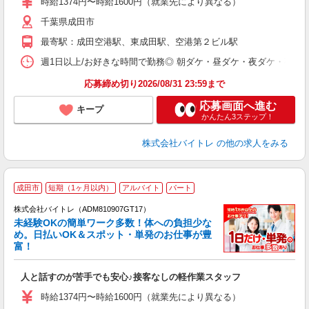
時給1374円〜時給1600円（就業先により異なる）
（
千葉県成田市
短
K
最寄駅：成田空港駅、東成田駅、空港第２ビル駅
日
髪
週1日以上/お好きな時間で勤務◎ 朝ダケ・昼ダケ・夜ダケ・夜勤など、 ご自
応募締め切り2026/08/31 23:59まで
応募画面へ進む
キープ
かんたん3ステップ！
株式会社バイトレ
の他の求人をみる
成田市
短期（1ヶ月以内）
アルバイト
パート
株式会社バイトレ（ADM810907GT17）
未経験OKの簡単ワーク多数！体への負担少な
め。日払いOK＆スポット・単発のお仕事が豊
富！
ス
ロ
人と話すのが苦手でも安心♪接客なしの軽作業スタッフ
即
活
時給1374円〜時給1600円（就業先により異なる）
（