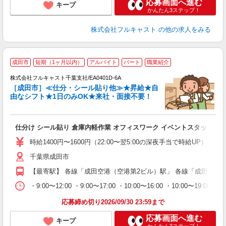
応募画面へ進む
キープ
かんたん3ステップ！
株式会社フルキャスト
の他の求人をみる
大
成田市
短期（1ヶ月以内）
アルバイト
パート
職業紹介
ャ
回
株式会社フルキャスト千葉支社/EA0401D-6A
［成田市］≪仕分・シール貼り他≫★昇給★自
由なシフト★1日のみOK★来社・面接不要！
み
友
仕分け シール貼り 倉庫内軽作業 オフィスワーク イベントスタッフ等
リ
～
時給1400円〜1600円（22:00〜翌5:00の深夜手当で時給UP） 
り
千葉県成田市
以
勤
【最寄駅】 各線「成田空港（空港第2ビル）駅」 各線「成田空港
車
支
・9:00〜12:00 ・9:00〜17:00 ・10:00〜16:00 ・10
応募締め切り2026/09/30 23:59まで
応募画面へ進む
キープ