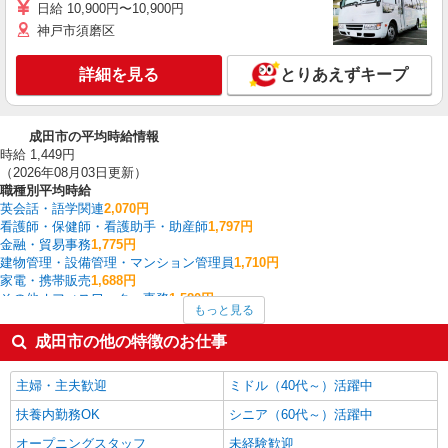
日給 10,900円〜10,900円
神戸市須磨区
詳細を見る
とりあえずキープ
成田市の平均時給情報
時給 1,449円
（2026年08月03日更新）
職種別平均時給
英会話・語学関連
2,070円
看護師・保健師・看護助手・助産師
1,797円
金融・貿易事務
1,775円
建物管理・設備管理・マンション管理員
1,710円
家電・携帯販売
1,688円
その他オフィスワーク・事務
1,580円
もっと見る
量販店・大型SC・百貨店
1,575円
フォークリフト
1,532円
成田市の他の特徴のお仕事
その他軽作業・製造・物流
1,523円
その他介護・福祉
1,508円
主婦・主夫歓迎
ミドル（40代～）活躍中
成田市の他の職種の平均時給を見る
扶養内勤務OK
シニア（60代～）活躍中
オープニングスタッフ
未経験歓迎