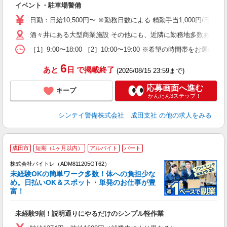
イベント・駐車場警備
躍
額
日勤：日給10,500円〜 ※勤務日数による 精勤手当1,000円/
期
間
酒々井にある大型商業施設 その他にも、近隣に勤務地多数あり。
［1］9:00〜18:00 ［2］10:00〜19:00 ※希望の時
6
あと
日
で掲載終了
(2026/08/15 23:59まで)
応募画面へ進む
キープ
かんたん3ステップ！
シンテイ警備株式会社 成田支社
の他の求人をみる
成田市
短期（1ヶ月以内）
アルバイト
パート
株式会社バイトレ（ADM811205GT62）
未経験OKの簡単ワーク多数！体への負担少な
め。日払いOK＆スポット・単発のお仕事が豊
富！
ス
ロ
未経験9割！説明通りにやるだけのシンプル軽作業
即
活