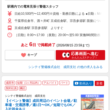
場
駅構内での電車見張り警備スタッフ
者
歓
日給10,500円〜12,400円※資格・勤務日数による ●日勤：MAX日
～
の
千葉県佐倉市、酒々井町 京成佐倉駅、宗吾参道駅 面接について ・成
日
京成佐倉駅 宗吾参道駅 よりすぐ
内
［日勤］8:00〜17:00 ［夜勤］20:00〜翌5:00 実働8時
6
あと
日
で掲載終了
(2026/08/15 23:59まで)
応募画面へ進む
キープ
かんたん3ステップ！
シンテイ警備株式会社 成田支社
の他の求人をみる
成田市
短期（1ヶ月以内）
アルバイト
パート
動画あり
新着
契約社員
嘱託
社
支
シンテイ警備株式会社 成田支社
せ
【イベント警備】成田周辺のイベント会場／駐
入
車場・交通誘導／週1日〜OK／短期でもOK／
場
入社祝金あり