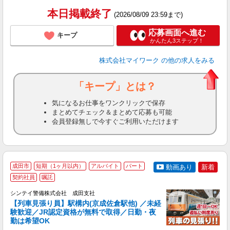
通
本日掲載終了
(2026/08/09 23:59まで)
応募画面へ進む
キープ
かんたん3ステップ！
株式会社マイワーク
の他の求人をみる
「キープ」とは？
気になるお仕事をワンクリックで保存
まとめてチェック＆まとめて応募も可能
会員登録無しで今すぐご利用いただけます
成田市
短期（1ヶ月以内）
アルバイト
パート
動画あり
新着
契約社員
嘱託
シンテイ警備株式会社 成田支社
【列車見張り員】駅構内(京成佐倉駅他) ／未経
験歓迎／JR認定資格が無料で取得／日勤・夜
任
勤は希望OK
入