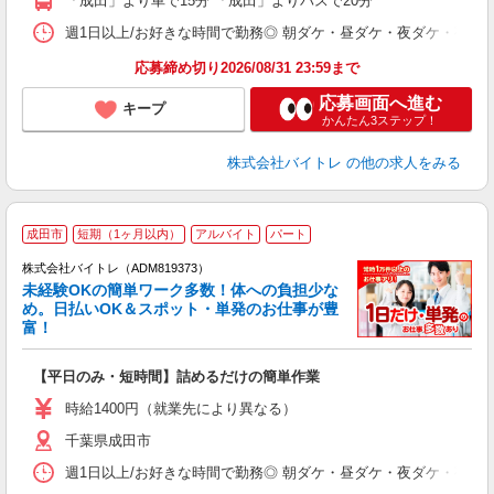
「成田」より車で15分 「成田」よりバスで20分
日
髪
週1日以上/お好きな時間で勤務◎ 朝ダケ・昼ダケ・夜ダケ・夜勤など、 ご自
応募締め切り2026/08/31 23:59まで
応募画面へ進む
キープ
かんたん3ステップ！
株式会社バイトレ
の他の求人をみる
成田市
短期（1ヶ月以内）
アルバイト
パート
株式会社バイトレ（ADM819373）
未経験OKの簡単ワーク多数！体への負担少な
め。日払いOK＆スポット・単発のお仕事が豊
富！
ス
ロ
【平日のみ・短時間】詰めるだけの簡単作業
即
活
時給1400円（就業先により異なる）
（
千葉県成田市
短
K
週1日以上/お好きな時間で勤務◎ 朝ダケ・昼ダケ・夜ダケ・夜勤など、 ご自
日