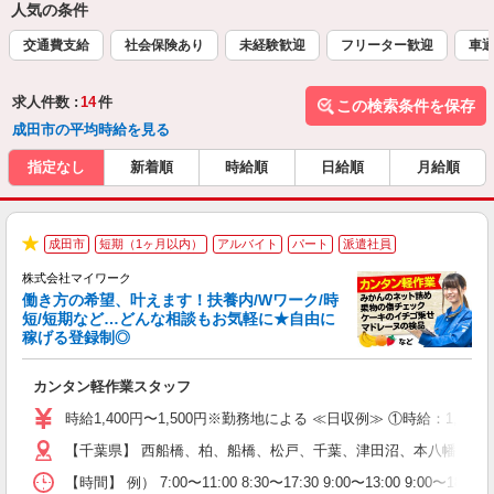
人気の条件
交通費支給
社会保険あり
未経験歓迎
フリーター歓迎
車通
求人件数 :
14
件
この検索条件を保存
成田市の平均時給を見る
指定なし
新着順
時給順
日給順
月給順
成田市
短期（1ヶ月以内）
アルバイト
パート
派遣社員
★
株式会社マイワーク
働き方の希望、叶えます！扶養内/Wワーク/時
短/短期など…どんな相談もお気軽に★自由に
稼げる登録制◎
き
カンタン軽作業スタッフ
履
歓
時給1,400円〜1,500円※勤務地による ≪日収例≫ ①時給：1,5
躍
【千葉県】 西船橋、柏、船橋、松戸、千葉、津田沼、本八幡、市
（
週
【時間】 例） 7:00〜11:00 8:30〜17:30 9:00〜1
シ