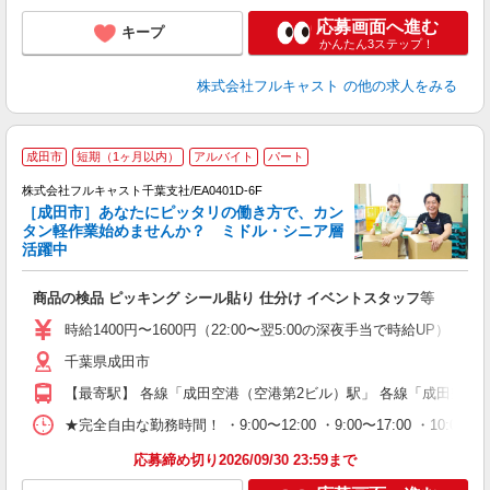
応募画面へ進む
キープ
かんたん3ステップ！
株式会社フルキャスト
の他の求人をみる
成田市
短期（1ヶ月以内）
アルバイト
パート
株式会社フルキャスト千葉支社/EA0401D-6F
［成田市］あなたにピッタリの働き方で、カン
タン軽作業始めませんか？ ミドル・シニア層
活躍中
フ
商品の検品 ピッキング シール貼り 仕分け イベントスタッフ等
友
リ
時給1400円〜1600円（22:00〜翌5:00の深夜手当で時給UP） 
～
千葉県成田市
り
以
【最寄駅】 各線「成田空港（空港第2ビル）駅」 各線「成田空港
勤
車
★完全自由な勤務時間！ ・9:00〜12:00 ・9:00〜17:00 ・10
支
応募締め切り2026/09/30 23:59まで