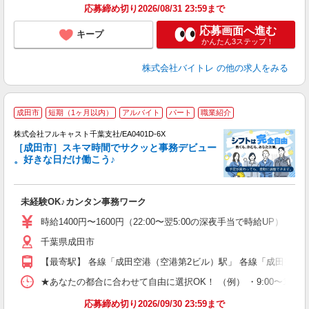
髪
応募締め切り2026/08/31 23:59まで
応募画面へ進む
キープ
かんたん3ステップ！
株式会社バイトレ
の他の求人をみる
成田市
短期（1ヶ月以内）
アルバイト
パート
職業紹介
株式会社フルキャスト千葉支社/EA0401D-6X
［成田市］スキマ時間でサクッと事務デビュー
で
。好きな日だけ働こう♪
定
未経験OK♪カンタン事務ワーク
友
リ
時給1400円〜1600円（22:00〜翌5:00の深夜手当で時給UP） 
～
千葉県成田市
り
以
【最寄駅】 各線「成田空港（空港第2ビル）駅」 各線「成田空港
勤
バ
★あなたの都合に合わせて自由に選択OK！ （例） ・9:00〜12:00 ・9:0
通
応募締め切り2026/09/30 23:59まで