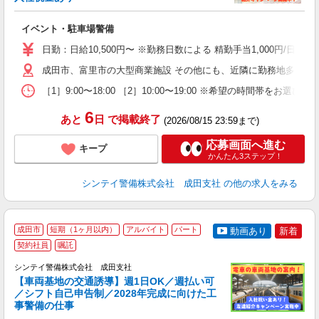
者
歓
イベント・駐車場警備
～
の
日勤：日給10,500円〜 ※勤務日数による 精勤手当1,000円/
日
内
成田市、富里市の大型商業施設 その他にも、近隣に勤務地多数あ
［1］9:00〜18:00 ［2］10:00〜19:00 ※希望の時
6
あと
日
で掲載終了
(2026/08/15 23:59まで)
応募画面へ進む
キープ
かんたん3ステップ！
シンテイ警備株式会社 成田支社
の他の求人をみる
成田市
短期（1ヶ月以内）
アルバイト
パート
動画あり
新着
契約社員
嘱託
し
シンテイ警備株式会社 成田支社
【車両基地の交通誘導】週1日OK／週払い可
／シフト自己申告制／2028年完成に向けた工
日
事警備の仕事
3.