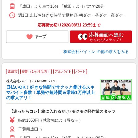
K
「成田」より車で15分 「成田」よりバスで20分
日
髪
週1日以上/お好きな時間で勤務◎ 朝ダケ・昼ダケ・夜ダケ・夜勤など、 ご自
応募締め切り2026/08/31 23:59まで
応募画面へ進む
キープ
かんたん3ステップ！
株式会社バイトレ
の他の求人をみる
成田市
短期（1ヶ月以内）
アルバイト
パート
株式会社バイトレ（ADM815809）
く
日払いOK！好きな時間でサクッと働けるスキ
マバイト多数！単発や短時間＆常時1万件以上
☆
の求人アリ！
験
【迷ったらコレ】箱に入れるだけ♪モクモク軽作業スタッフ
即
活
時給1350円（就業先により異なる）
（
千葉県成田市
短
K