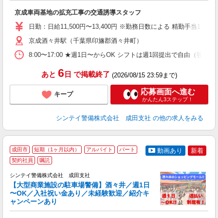
入
京成車両基地の拡充工事の交通誘導スタッフ
場
者
日勤：日給11,500円〜13,400円 ※勤務日数による 精勤手当
歓
～
京成酒々井駅（千葉県印旛郡酒々井町）
O
8:00〜17:00 ★週1日〜からOK シフトは週1回提出で自由
ヶ
0.
6
あと
日
で掲載終了
(2026/08/15 23:59まで)
応募画面へ進む
キープ
かんたん3ステップ！
シンテイ警備株式会社 成田支社
の他の求人をみる
成田市
短期（1ヶ月以内）
アルバイト
パート
動画あり
新着
契約社員
嘱託
社
支
シンテイ警備株式会社 成田支社
せ
【大型商業施設の駐車場警備】酒々井／週1日
入
〜OK／入社祝い金あり／未経験歓迎／紹介キ
場
ャンペーンあり
者
主