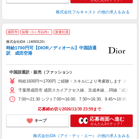
かんたん3ステップ！
株式会社フルキャスト
の他の求人をみる
成田市
短期（1ヶ月以内）
派遣社員
ョ
株式会社iDA（14093133）
時給1700円可【DIOR／ディオール】中国語通
研
訳 成田空港
か
中国語通訳・販売（ファッション）
入
交
時給1600円〜1700円 ご経験・スキルにより考慮致します ス
e
千葉県成田市 成田スカイアクセス線、京成本線、JR線「成田空港
婦
学
7:00〜21:30 シフト7:00〜16:00、7:30〜16:30、9:4
な
結
応募締め切り2026/11/30 23:59まで
応募画面へ進む
キープ
かんたん3ステップ！
株式会社iDA（アイ・ディ・エー）
の他の求人をみる