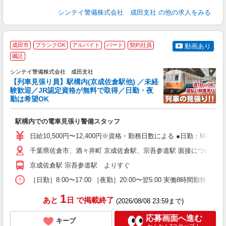
シンテイ警備株式会社 成田支社
の他の求人をみる
成田市
ブランクOK
アルバイト
パート
契約社員
動画あり
嘱託
シンテイ警備株式会社 成田支社
【列車見張り員】駅構内(京成佐倉駅他) ／未経
験歓迎／JR認定資格が無料で取得／日勤・夜
任
勤は希望OK
入
場
駅構内での電車見張り警備スタッフ
者
歓
日給10,500円〜12,400円※資格・勤務日数による ●日勤：MAX日
～
の
千葉県佐倉市、酒々井町 京成佐倉駅、宗吾参道駅 面接について ・成
日
京成佐倉駅 宗吾参道駅 よりすぐ
内
［日勤］8:00〜17:00 ［夜勤］20:00〜翌5:00 実働8時
1
あと
日
で掲載終了
(2026/08/08 23:59まで)
応募画面へ進む
キープ