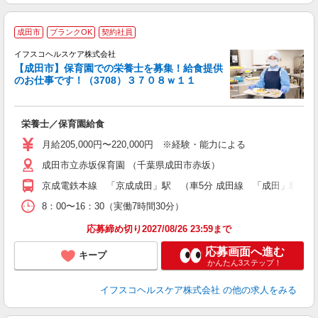
成田市
ブランクOK
契約社員
イフスコヘルスケア株式会社
【成田市】保育園での栄養士を募集！給食提供
のお仕事です！（3708）３７０８ｗ１１
っ
栄養士／保育園給食
入
歴
月給205,000円〜220,000円 ※経験・能力による
通
成田市立赤坂保育園 （千葉県成田市赤坂）
京成電鉄本線 「京成成田」駅 （車5分 成田線 「成田」駅 （
8：00〜16：30（実働7時間30分）
応募締め切り2027/08/26 23:59まで
応募画面へ進む
キープ
かんたん3ステップ！
イフスコヘルスケア株式会社
の他の求人をみる