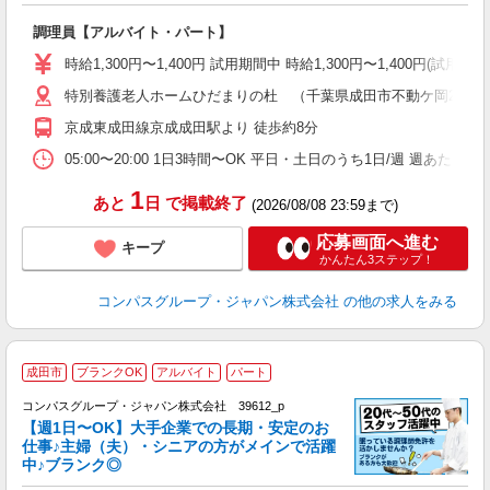
大
調理員【アルバイト・パート】
入
歓
時給1,300円〜1,400円 試用期間中 時給1,300円〜1,400円
～
特別養護老人ホームひだまりの杜 （千葉県成田市不動ケ岡2012-
用
～
京成東成田線京成成田駅より 徒歩約8分
扶
05:00〜20:00 1日3時間〜OK 平日・土日のうち1日/週 週あたり
1
あと
日
で掲載終了
(2026/08/08 23:59まで)
応募画面へ進む
キープ
かんたん3ステップ！
コンパスグループ・ジャパン株式会社
の他の求人をみる
成田市
ブランクOK
アルバイト
パート
コンパスグループ・ジャパン株式会社 39612_p
く
【週1日〜OK】大手企業での長期・安定のお
仕事♪主婦（夫）・シニアの方がメインで活躍
中♪ブランク◎