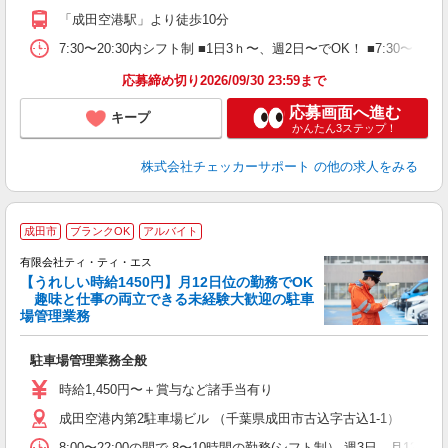
「成田空港駅」より徒歩10分
7:30〜20:30内シフト制 ■1日3ｈ〜、週2日〜でOK！ ■7
応募締め切り2026/09/30 23:59まで
応募画面へ進む
キープ
かんたん3ステップ！
株式会社チェッカーサポート
の他の求人をみる
成田市
ブランクOK
アルバイト
有限会社ティ・ティ・エス
【うれしい時給1450円】月12日位の勤務でOK
回
趣味と仕事の両立できる未経験大歓迎の駐車
場管理業務
び
駐車場管理業務全般
迎
時給1,450円〜＋賞与など諸手当有り
成田空港内第2駐車場ビル （千葉県成田市古込字古込1-1）
8:00〜22:00の間で 8〜10時間の勤務(シフト制） 週3日、月12日