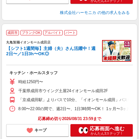
かんたん3ステップ！
株式会社ハーモニカ
の他の求人をみる
成田市
ブランクOK
アルバイト
パート
丸亀製麺イオンモール成田店
【シフト1週間毎】主婦（夫）さん活躍中！週
2日〜／1日3h〜OK◎
ル
キッチン・ホールスタッフ
入
者
時給1250円〜
不
千葉県成田市ウイング土屋24イオンモール成田2F
中
り
「京成成田駅」よりバスで10分、「イオンモール成田」バス停す
時
ト
8:00〜22:00の間で、週2日〜、1日3時間〜OK！ 1ヶ月
夜 
応募締め切り2026/08/31 23:59まで
応募画面へ進む
キープ
かんたん3ステップ！