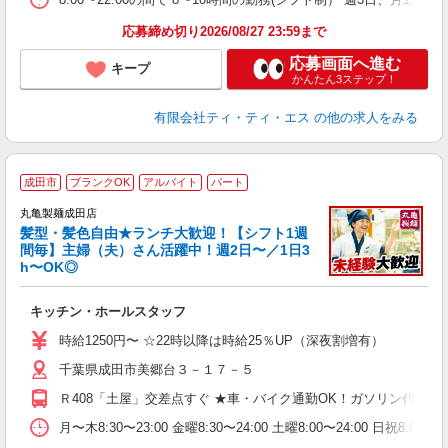
応募締め切り2026/08/27 23:59まで
応募画面へ進む
キープ
かんたん3ステップ！
有限会社ティ・ティ・エス
の他の求人をみる
成田市
ブランクOK
アルバイト
パート
丸亀製麺成田店
髪型・髪色自由★ランチ大歓迎！【シフト1週
間毎】主婦（夫）さん活躍中！週2日〜／1日3
h〜OK◎
ル
キッチン・ホールスタッフ
入
者
時給1250円〜 ☆22時以降は時給25％UP（深夜割増有）
歓
千葉県成田市美郷台３－１７－５
～
り
Ｒ408「土屋」交差点すぐ ★車・バイク通勤OK！ガソリン代も
勤
べ
月〜木8:30〜23:00 金曜8:30〜24:00 土曜8:00〜
迎