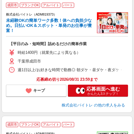
成田市
ブランクOK
アルバイト
パート
株式会社バイトレ（ADM819373）
未経験OKの簡単ワーク多数！体への負担少な
め。日払いOK＆スポット・単発のお仕事が豊
富！
ス
ロ
【平日のみ・短時間】詰めるだけの簡単作業
即
活
時給1400円（就業先により異なる）
（
千葉県成田市
短
K
週1日以上/お好きな時間で勤務◎ 朝ダケ・昼ダケ・夜ダケ・夜勤など、 ご自
日
髪
応募締め切り2026/08/31 23:59まで
応募画面へ進む
キープ
かんたん3ステップ！
株式会社バイトレ
の他の求人をみる
成田市
ブランクOK
アルバイト
パート
株式会社バイトレ（ADM815809）