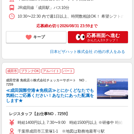
業
JR成田線「成田駅」バス10分
保
生
10:30〜22:30 内で週1日以上、時間数相談OK！ 希望シフト
期
応募締め切り2026/08/31 23:59まで
応募画面へ進む
キープ
かんたん3ステップ！
日本ピザハット株式会社
の他の求人をみる
レ
成田市
ブランクOK
アルバイト
パート
成田空港 免税店☆株式会社チェッカーサポート NO．
入
7259
歓
≪成田国際空港★免税店≫とにかくどなたでも
中
気軽にご応募ください！あなたにあった配属を
します★
代
給
勤
レジスタッフ【お仕事NO．7259】
務
時給1400円以上 7:30〜9:00 時給1500円以上 ※研修中 時給1150円
千葉県成田市三里塚1-1 ※地図は勤務地最寄り駅