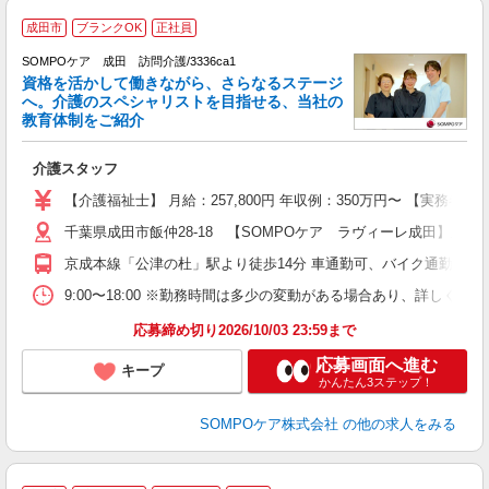
【
成田市
ブランクOK
正社員
SOMPOケア 成田 訪問介護/3336ca1
資格を活かして働きながら、さらなるステージ
へ。介護のスペシャリストを目指せる、当社の
教育体制をご紹介
を
介護スタッフ
未
分
【介護福祉士】 月給：257,800円 年収例：350万円〜 【実務
転
千葉県成田市飯仲28-18 【SOMPOケア ラヴィーレ成田】建物
京成本線「公津の杜」駅より徒歩14分 車通勤可、バイク通勤可
9:00〜18:00 ※勤務時間は多少の変動がある場合あり、詳しく
応募締め切り2026/10/03 23:59まで
応募画面へ進む
キープ
かんたん3ステップ！
SOMPOケア株式会社
の他の求人をみる