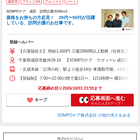
成田市
ブランクOK
アルバイト
パート
SOMPOケア 成田 訪問介護/3336cc2
ま
資格をお持ちの方必見！ 20代〜50代が活躍
している、訪問介護のお仕事です。
◆
登録ヘルパー
未
ル
【介護福祉士】 時給1,600円 ◎週20時間以上勤務（社保加入者）の場
躍
千葉県成田市飯仲28-18 【SOMPOケア ラヴィーレ成田】建物
O
バ
・京成本線「公津の杜」駅より徒歩14分 車通勤可能、バイク通勤
り
【登録制】 7:00〜22:00の間で週1日〜、1日1時間〜 曜日や
応募締め切り2026/10/03 23:59まで
応募画面へ進む
キープ
かんたん3ステップ！
SOMPOケア株式会社
の他の求人をみる
次のページへ