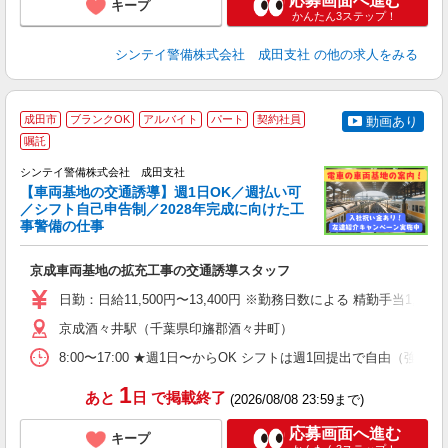
応募画面へ進む
キープ
かんたん3ステップ！
シンテイ警備株式会社 成田支社
の他の求人をみる
成田市
ブランクOK
アルバイト
パート
契約社員
動画あり
嘱託
し
シンテイ警備株式会社 成田支社
【車両基地の交通誘導】週1日OK／週払い可
／シフト自己申告制／2028年完成に向けた工
日
事警備の仕事
3.
入
京成車両基地の拡充工事の交通誘導スタッフ
場
者
日勤：日給11,500円〜13,400円 ※勤務日数による 精勤手当
歓
～
京成酒々井駅（千葉県印旛郡酒々井町）
O
8:00〜17:00 ★週1日〜からOK シフトは週1回提出で自由
ヶ
0.
1
あと
日
で掲載終了
(2026/08/08 23:59まで)
応募画面へ進む
キープ