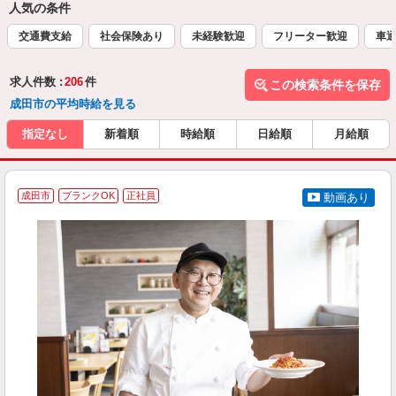
人気の条件
交通費支給
社会保険あり
未経験歓迎
フリーター歓迎
車通
求人件数 :
206
件
この検索条件を保存
成田市の平均時給を見る
指定なし
新着順
時給順
日給順
月給順
成田市
ブランクOK
正社員
動画あり
を
入
者
ル
a
勤