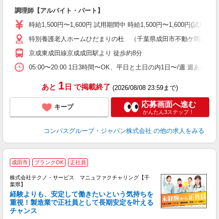
大
調理師【アルバイト・パート】
入
歓
時給1,500円〜1,600円 試用期間中 時給1,500円〜1,600円
～
特別養護老人ホームひだまりの杜 （千葉県成田市不動ケ岡2012-
用
週
京成東成田線京成成田駅より 徒歩約8分
内
業
05:00〜20:00 1日3時間〜OK、平日と土日の内1日〜/週 週あた
1
あと
日
で掲載終了
(2026/08/08 23:59まで)
応募画面へ進む
キープ
かんたん3ステップ！
コンパスグループ・ジャパン株式会社
の他の求人をみる
成田市
ブランクOK
正社員
株式会社テクノ・サービス マニュファクチャリング【千
葉県】
経験よりも、安定して働きたいという気持ちを
重視！製造業で正社員として長期安定を叶える
チャンス