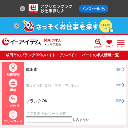
関東
の求人
▼エリア変更
成田市のブランクOKのバイト・アルバイト・パートの求人情報一覧
成田市
選択
勤務地/駅
未設定
例）食品、事務、アパレル
選択
職種
ブランクOK
選択
こだわり
を含まない
フリーワード