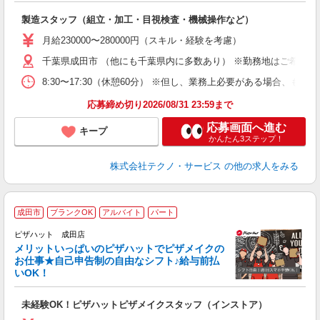
く
入
製造スタッフ（組立・加工・目視検査・機械操作など）
未
あ
月給230000〜280000円（スキル・経験を考慮）
遣
千葉県成田市 （他にも千葉県内に多数あり） ※勤務地はご希望を
8:30〜17:30（休憩60分） ※但し、業務上必要がある場合
応募締め切り2026/08/31 23:59まで
応募画面へ進む
キープ
かんたん3ステップ！
株式会社テクノ・サービス
の他の求人をみる
成田市
ブランクOK
アルバイト
パート
ピザハット 成田店
メリットいっぱいのピザハットでピザメイクの
お仕事★自己申告制の自由なシフト♪給与前払
いOK！
う
だ
未経験OK！ピザハットピザメイクスタッフ（インストア）
友