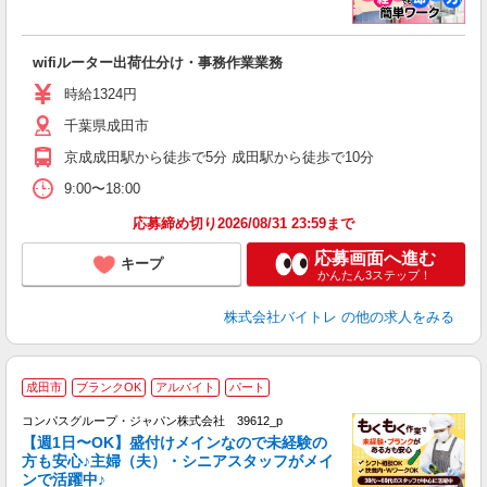
い
wifiルーター出荷仕分け・事務作業業務
即
活
時給1324円
（
千葉県成田市
煙
京成成田駅から徒歩で5分 成田駅から徒歩で10分
9:00〜18:00
応募締め切り2026/08/31 23:59まで
応募画面へ進む
キープ
かんたん3ステップ！
株式会社バイトレ
の他の求人をみる
成田市
ブランクOK
アルバイト
パート
コンパスグループ・ジャパン株式会社 39612_p
く
【週1日〜OK】盛付けメインなので未経験の
方も安心♪主婦（夫）・シニアスタッフがメイ
ンで活躍中♪