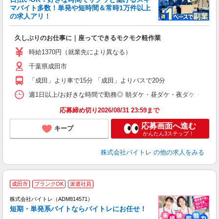
マバイト多数！単発や短時間＆常時1万件以上
☆
の求人アリ！
験
久しぶりのお仕事に｜座ってできるモクモク軽作業
即
活
時給1370円（就業先により異なる）
（
千葉県成田市
短
K
「成田」より車で15分 「成田」よりバスで20分
日
髪
週1日以上/お好きな時間で勤務◎ 朝ダケ・昼ダケ・夜ダケ・夜勤など、 ご自
応募締め切り2026/08/31 23:59まで
応募画面へ進む
キープ
かんたん3ステップ！
株式会社バイトレ
の他の求人をみる
成田市
ブランクOK
派遣社員
ィ
株式会社バイトレ（ADM814571）
短期・単発系バイトならバイトレにお任せ！