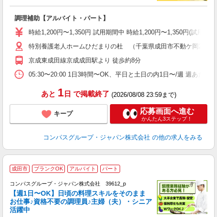
大
調理補助【アルバイト・パート】
入
歓
時給1,200円〜1,350円 試用期間中 時給1,200円〜1,350円
～
特別養護老人ホームひだまりの杜 （千葉県成田市不動ケ岡2012-
用
2
京成東成田線京成成田駅より 徒歩約8分
内
副
05:30〜20:00 1日3時間〜OK、平日と土日の内1日〜/週 週あた
1
あと
日
で掲載終了
(2026/08/08 23:59まで)
応募画面へ進む
キープ
かんたん3ステップ！
コンパスグループ・ジャパン株式会社
の他の求人をみる
成田市
ブランクOK
アルバイト
パート
コンパスグループ・ジャパン株式会社 39612_p
く
【週1日〜OK】日頃の料理スキルをそのまま
お仕事♪資格不要の調理員♪主婦（夫）・シニア
活躍中