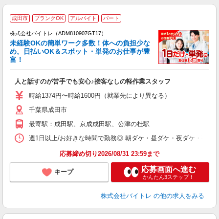
成田市
ブランクOK
アルバイト
パート
株式会社バイトレ（ADM810907GT17）
未経験OKの簡単ワーク多数！体への負担少な
め。日払いOK＆スポット・単発のお仕事が豊
富！
ス
ロ
人と話すのが苦手でも安心♪接客なしの軽作業スタッフ
即
活
時給1374円〜時給1600円（就業先により異なる）
（
千葉県成田市
短
K
最寄駅：成田駅、京成成田駅、公津の杜駅
日
髪
週1日以上/お好きな時間で勤務◎ 朝ダケ・昼ダケ・夜ダケ・夜勤など、 ご自
応募締め切り2026/08/31 23:59まで
応募画面へ進む
キープ
かんたん3ステップ！
株式会社バイトレ
の他の求人をみる