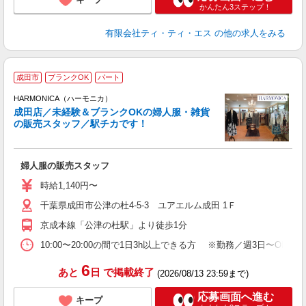
かんたん3ステップ！
有限会社ティ・ティ・エス
の他の求人をみる
成田市
ブランクOK
パート
店
HARMONICA（ハーモニカ）
成田店／未経験＆ブランクOKの婦人服・雑貨
の販売スタッフ／駅チカです！
く
入
活
婦人服の販売スタッフ
勤
時給1,140円〜
千葉県成田市公津の杜4-5-3 ユアエルム成田 1Ｆ
京成本線「公津の杜駅」より徒歩1分
10:00〜20:00の間で1日3h以上できる方 ※勤務／週3日〜
6
あと
日
で掲載終了
(2026/08/13 23:59まで)
応募画面へ進む
キープ