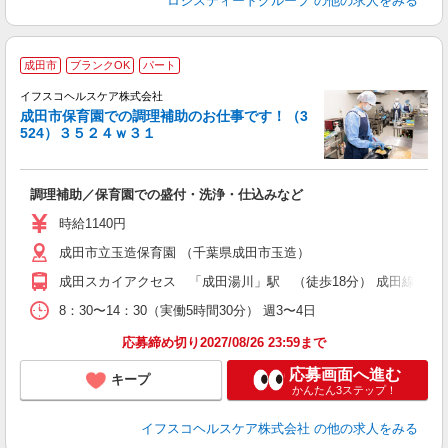
ロジスティードグループ
の他の求人をみる
成田市
ブランクOK
パート
イフスコヘルスケア株式会社
成田市保育園での調理補助のお仕事です！（3
524）３５２４ｗ３１
っ
調理補助／保育園での盛付・洗浄・仕込みなど
入
リ
時給1140円
～
成田市立玉造保育園 （千葉県成田市玉造）
扶
（
成田スカイアクセス 「成田湯川」駅 （徒歩18分） 成田線 「
8：30〜14：30（実働5時間30分） 週3〜4日
応募締め切り2027/08/26 23:59まで
応募画面へ進む
キープ
かんたん3ステップ！
イフスコヘルスケア株式会社
の他の求人をみる