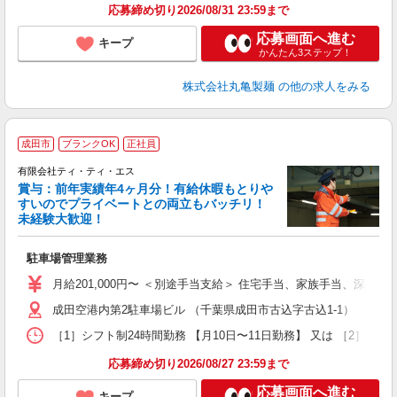
応募締め切り2026/08/31 23:59まで
応募画面へ進む
キープ
かんたん3ステップ！
株式会社丸亀製麺
の他の求人をみる
成田市
ブランクOK
正社員
有限会社ティ・ティ・エス
賞与：前年実績年4ヶ月分！有給休暇もとりや
増
すいのでプライベートとの両立もバッチリ！
未経験大歓迎！
思
駐車場管理業務
主
中
月給201,000円〜 ＜別途手当支給＞ 住宅手当、家族手当、深夜手
与
成田空港内第2駐車場ビル （千葉県成田市古込字古込1-1）
［1］シフト制24時間勤務 【月10日〜11日勤務】 又は ［2］【
応募締め切り2026/08/27 23:59まで
応募画面へ進む
キープ