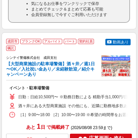
気になるお仕事をワンクリックで保存
まとめてチェック＆まとめて応募も可能
会員登録無しで今すぐご利用いただけます
成田市
ブランクOK
アルバイト
パート
契約社員
動画あり
嘱託
社
支
シンテイ警備株式会社 成田支社
せ
【大型商業施設の駐車場警備】酒々井／週1日
入
〜OK／入社祝い金あり／未経験歓迎／紹介キ
場
ャンペーンあり
者
主
イベント・駐車場警備
躍
額
日勤：日給10,500円〜 ※勤務日数による 精勤手当1,000円/
期
間
酒々井にある大型商業施設 その他にも、近隣に勤務地多数あり。
［1］9:00〜18:00 ［2］10:00〜19:00 ※希望の時
1
あと
日
で掲載終了
(2026/08/08 23:59まで)