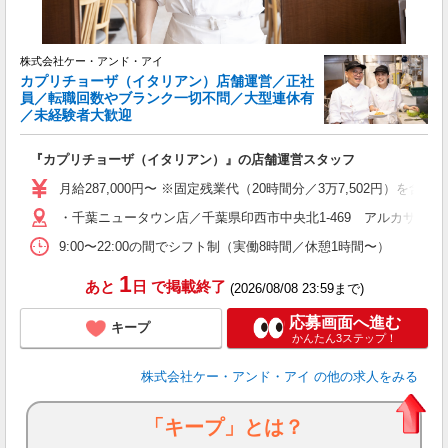
ブ
株式会社ケー・アンド・アイ
カプリチョーザ（イタリアン）店舗運営／正社
員／転職回数やブランク一切不問／大型連休有
／未経験者大歓迎
『カプリチョーザ（イタリアン）』の店舗運営スタッフ
月給287,000円〜 ※固定残業代（20時間分／3万7,502円
・千葉ニュータウン店／千葉県印西市中央北1-469 アルカサール
9:00〜22:00の間でシフト制（実働8時間／休憩1時間〜）
1
あと
日
で掲載終了
(2026/08/08 23:59まで)
応募画面へ進む
キープ
かんたん3ステップ！
株式会社ケー・アンド・アイ
の他の求人をみる
「キープ」とは？