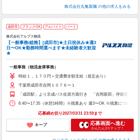
株式会社丸亀製麺
の他の求人をみる
成田市
ブランクOK
アルバイト
パート
株式会社アルプス物流
【一般事務/総務】[成田市]★土日祝休み★週3
日〜OK★勤務時間選べます★未経験者大歓迎
★
換
主
一般事務（物流倉庫事務）
ダ
O
時給１，１７０円＋交通費全額支給（規定あり）
K
千葉県成田市吉岡１０７６ー１
「成田駅」より京成バス佐原方面行き 「吉岡新田」停留所下車 
8:40〜17:35（休憩1時間）※残業あり 週3〜OK ※残業に
応募締め切り2027/03/31 23:59まで
応募画面へ進む
キープ
かんたん3ステップ！