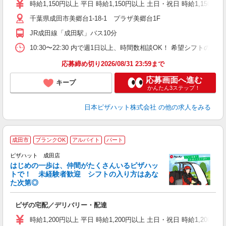
躍
時給1,150円以上 平日 時給1,150円以上 土日・祝日 時給1,150円以
（
千葉県成田市美郷台1-18-1 プラザ美郷台1F
中
ル
JR成田線「成田駅」バス10分
険
K
10:30〜22:30 内で週1日以上、時間数相談OK！ 希望シフト
（
応募締め切り2026/08/31 23:59まで
応募画面へ進む
キープ
かんたん3ステップ！
日本ピザハット株式会社
の他の求人をみる
成田市
ブランクOK
アルバイト
パート
♪
ピザハット 成田店
はじめの一歩は、仲間がたくさんいるピザハッ
トで！ 未経験者歓迎 シフトの入り方はあな
れ
た次第◎
友
躍
ピザの宅配／デリバリー・配達
（
中
時給1,200円以上 平日 時給1,200円以上 土日・祝日 時給1,200円以
ル