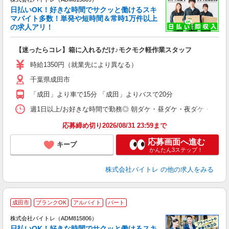
く
日払いOK！好きな時間でサクッと働けるスキ
マバイト多数！単発や短時間＆常時1万件以上
☆
の求人アリ！
験
【迷ったらコレ】箱に入れるだけ♪モクモク軽作業スタッフ
即
活
時給1350円（就業先により異なる）
（
千葉県成田市
短
K
「成田」より車で15分 「成田」よりバスで20分
日
髪
週1日以上/お好きな時間で勤務◎ 朝ダケ・昼ダケ・夜ダケ・夜勤など、 ご自
応募締め切り2026/08/31 23:59まで
応募画面へ進む
キープ
かんたん3ステップ！
株式会社バイトレ
の他の求人をみる
成田市
ブランクOK
アルバイト
パート
株式会社バイトレ（ADM815806）
く
日払いOK！好きな時間でサクッと働けるスキ