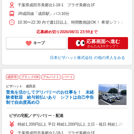
千葉県成田市美郷台1-18-1 プラザ美郷台1F
険
K
JR成田線「成田駅」バス10分
（
10:30〜22:30 内で週1日以上、時間数相談OK！ 希望シフト
応募締め切り2026/08/31 23:59まで
応募画面へ進む
キープ
かんたん3ステップ！
日本ピザハット株式会社
の他の求人をみる
成田市
ブランクOK
アルバイト
パート
ピザハット 成田店
K
普免を活かしてデリバリーのお仕事を！ 未経
験者歓迎 給与前払いあり シフトは自己申告
制で自由度高め◎
ね
ピザの宅配／デリバリー・配達
友
躍
時給1,200円以上 平日 時給1,200円以上 土日・祝日 時給1,200円以
（
千葉県成田市美郷台1-18-1 プラザ美郷台1F
中