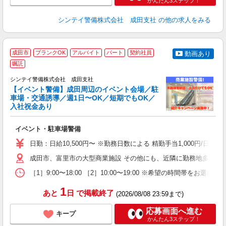
かんたん3ステップ！
シンテイ警備株式会社 成田支社
の他の求人をみる
成田市
ブランクOK
アルバイト
パート
契約社員
動画あり
嘱託
社
支
シンテイ警備株式会社 成田支社
せ
【イベント警備】成田周辺のイベント会場／駐
入
車場・交通誘導／週1日〜OK／短期でもOK／
場
入社祝金あり
者
歓
イベント・駐車場警備
～
の
日勤：日給10,500円〜 ※勤務日数による 精勤手当1,000円/
日
内
成田市、富里市の大型商業施設 その他にも、近隣に勤務地多数あ
［1］9:00〜18:00 ［2］10:00〜19:00 ※希望の時
1
あと
日
で掲載終了
(2026/08/08 23:59まで)
応募画面へ進む
キープ
かんたん3ステップ！