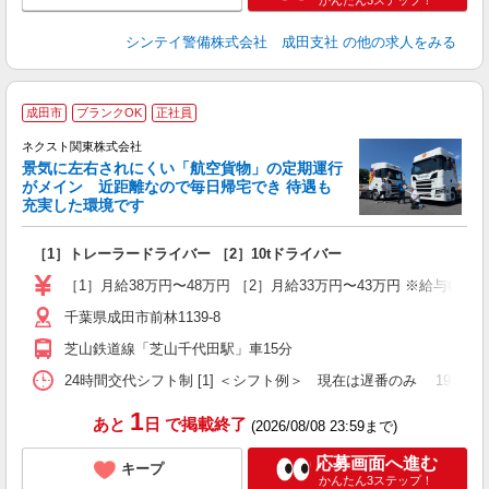
かんたん3ステップ！
シンテイ警備株式会社 成田支社
の他の求人をみる
成田市
ブランクOK
正社員
ネクスト関東株式会社
景気に左右されにくい「航空貨物」の定期運行
がメイン 近距離なので毎日帰宅でき 待遇も
で
充実した環境です
ジ
［1］トレーラードライバー ［2］10tドライバー
未
イ
［1］月給38万円〜48万円 ［2］月給33万円〜43万円 ※給与幅
ン
千葉県成田市前林1139-8
芝山鉄道線「芝山千代田駅」車15分
24時間交代シフト制 [1] ＜シフト例＞ 現在は遅番のみ 19：00〜翌7
1
あと
日
で掲載終了
(2026/08/08 23:59まで)
応募画面へ進む
キープ
かんたん3ステップ！