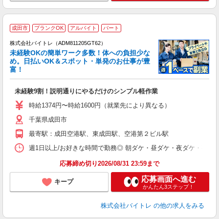
成田市
ブランクOK
アルバイト
パート
株式会社バイトレ（ADM811205GT62）
未経験OKの簡単ワーク多数！体への負担少な
め。日払いOK＆スポット・単発のお仕事が豊
富！
ス
ロ
未経験9割！説明通りにやるだけのシンプル軽作業
即
活
時給1374円〜時給1600円（就業先により異なる）
（
千葉県成田市
短
K
最寄駅：成田空港駅、東成田駅、空港第２ビル駅
日
髪
週1日以上/お好きな時間で勤務◎ 朝ダケ・昼ダケ・夜ダケ・夜勤など、 ご自
応募締め切り2026/08/31 23:59まで
応募画面へ進む
キープ
かんたん3ステップ！
株式会社バイトレ
の他の求人をみる