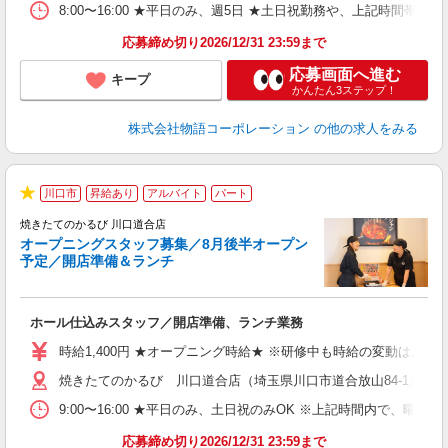
日
8:00〜16:00 ★平日のみ、週5日 ★土日祝勤務や、上記時
務
応募締め切り2026/12/31 23:59まで
修
応募画面へ進む
キープ
かんたん3ステップ！
株式会社物語コーポレーション
の他の求人をみる
川口市
昇給あり
アルバイト
パート
★
焼きたてのかるび 川口道合店
オープニングスタッフ募集／8月後半オープン
予定／開店準備＆ランチ
店
ホール仕込みスタッフ／開店準備、ランチ業務
入
活
時給1,400円 ★オープニング時給★ ※研修中も時給の変動はありませ
（
焼きたてのかるび 川口道合店（埼玉県川口市道合放山84-1） ★
中
自
9:00〜16:00 ★平日のみ、土日祝のみOK ※上記時間内で
フ
会
応募締め切り2026/12/31 23:59まで