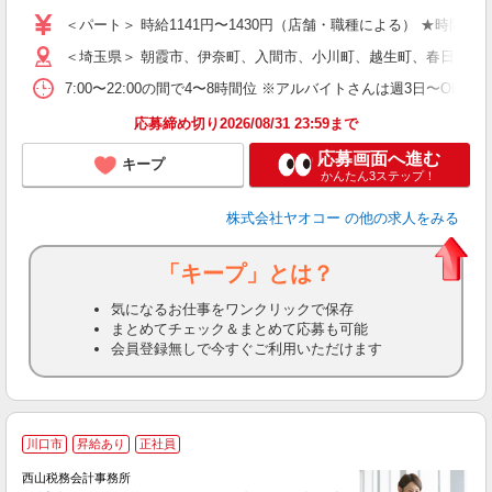
短
＜パート＞ 時給1141円〜1430円（店舗・職種による） ★時間帯
＜埼玉県＞ 朝霞市、伊奈町、入間市、小川町、越生町、春日部市
7:00〜22:00の間で4〜8時間位 ※アルバイトさんは週3日〜O
応募締め切り2026/08/31 23:59まで
応募画面へ進む
キープ
かんたん3ステップ！
株式会社ヤオコー
の他の求人をみる
「キープ」とは？
気になるお仕事をワンクリックで保存
まとめてチェック＆まとめて応募も可能
会員登録無しで今すぐご利用いただけます
川口市
昇給あり
正社員
西山税務会計事務所