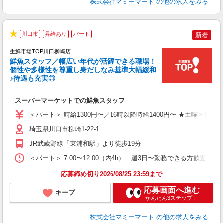
株式会社マミーマート
の他の求人をみる
川口市
昇給あり
パート
新着
★
生鮮市場TOP川口柳崎店
鮮魚スタッフ／幅広い年代が活躍できる職場！
個性や多様性を尊重し身だしなみ基準大幅緩和
♪待遇も充実◎
を
スーパーマーケットでの鮮魚スタッフ
未
日
＜パート＞ 時給1300円〜／16時以降時給1400円〜 ★土曜・日曜
内
り
埼玉県川口市柳崎1-22-1
JR武蔵野線「東浦和駅」より徒歩19分
＜パート＞ 7:00〜12:00（内4h） 週3日〜勤務できる方
応募締め切り2026/08/25 23:59まで
応募画面へ進む
キープ
かんたん3ステップ！
株式会社マミーマート
の他の求人をみる