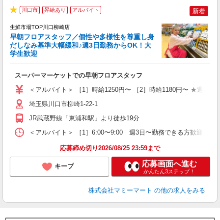
川口市
昇給あり
アルバイト
新着
★
生鮮市場TOP川口柳崎店
早朝フロアスタッフ／個性や多様性を尊重し身
だしなみ基準大幅緩和♪週3日勤務からOK！大
学生歓迎
を
スーパーマーケットでの早朝フロアスタッフ
未
日
＜アルバイト＞ ［1］時給1250円〜 ［2］時給1180円〜 ★週4
内
埼玉県川口市柳崎1-22-1
JR武蔵野線「東浦和駅」より徒歩19分
＜アルバイト＞ ［1］6:00〜9:00 週3日〜勤務できる方歓迎
応募締め切り2026/08/25 23:59まで
応募画面へ進む
キープ
かんたん3ステップ！
株式会社マミーマート
の他の求人をみる