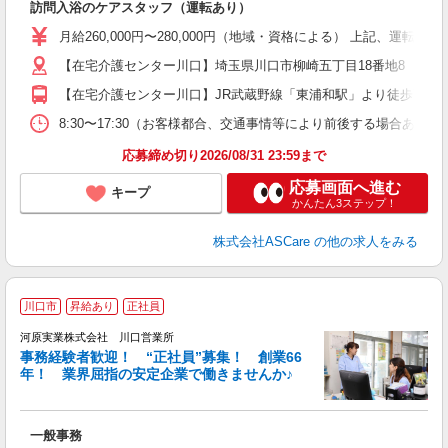
訪問入浴のケアスタッフ（運転あり）
入
格
月給260,000円〜280,000円（地域・資格による） 上記、運転
週
【在宅介護センター川口】埼玉県川口市柳崎五丁目18番地8 サンフ
り
【在宅介護センター川口】JR武蔵野線「東浦和駅」より徒歩7分 
8:30〜17:30（お客様都合、交通事情等により前後する場合あり）
応募締め切り2026/08/31 23:59まで
応募画面へ進む
キープ
かんたん3ステップ！
株式会社ASCare
の他の求人をみる
川口市
昇給あり
正社員
河原実業株式会社 川口営業所
事務経験者歓迎！ “正社員”募集！ 創業66
年！ 業界屈指の安定企業で働きませんか♪
◎
一般事務
入