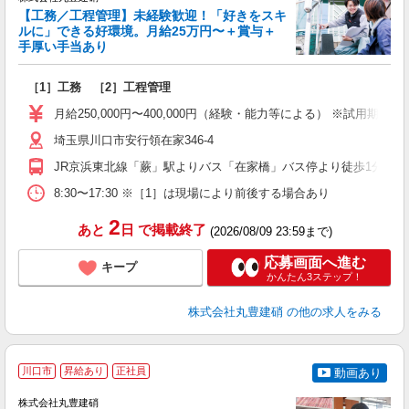
【工務／工程管理】未経験歓迎！「好きをスキ
ルに」できる好環境。月給25万円〜＋賞与＋
手厚い手当あり
ご
［1］工務 ［2］工程管理
ブ
ニ
月給250,000円〜400,000円（経験・能力等による） ※試用期
制
埼玉県川口市安行領在家346-4
度
JR京浜東北線「蕨」駅よりバス「在家橋」バス停より徒歩1分
8:30〜17:30 ※［1］は現場により前後する場合あり
2
あと
日
で掲載終了
(2026/08/09 23:59まで)
応募画面へ進む
キープ
かんたん3ステップ！
株式会社丸豊建硝
の他の求人をみる
川口市
昇給あり
正社員
動画あり
株式会社丸豊建硝