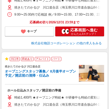
時給1,400円 ★オープニング時給★ ※研修中も時給の変動はありませ
活
焼きたてのかるび 川口道合店（埼玉県川口市道合放山84-1） ★
短
の
9:00〜25:00内で応相談 例／9:00〜15:00、17:00〜
場
い
応募締め切り2026/12/31 23:59まで
応募画面へ進む
キープ
かんたん3ステップ！
株式会社物語コーポレーション
の他の求人をみる
川口市
昇給あり
アルバイト
パート
★
焼きたてのかるび 川口道合店
オープニングスタッフ募集／ 8月後半オープン
予定／開店前の清掃・仕込み
す
ホール仕込みスタッフ／開店前の準備
入
婦
時給1,400円 ★オープニング時給★ ※研修中も時給の変動はありませ
～
焼きたてのかるび 川口道合店（埼玉県川口市道合放山84-1） ★
不