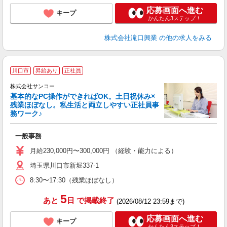
応募画面へ進む
キープ
かんたん3ステップ！
株式会社滝口興業
の他の求人をみる
川口市
昇給あり
正社員
株式会社サンコー
基本的なPC操作ができればOK。土日祝休み×
残業ほぼなし。私生活と両立しやすい正社員事
び
務ワーク♪
大
一般事務
昇
月給230,000円〜300,000円 （経験・能力による）
埼玉県川口市新堀337-1
8:30〜17:30（残業ほぼなし）
5
あと
日
で掲載終了
(2026/08/12 23:59まで)
応募画面へ進む
キープ
かんたん3ステップ！