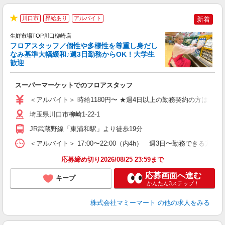
川口市
昇給あり
アルバイト
新着
★
生鮮市場TOP川口柳崎店
フロアスタッフ／個性や多様性を尊重し身だし
なみ基準大幅緩和♪週3日勤務からOK！大学生
歓迎
を
スーパーマーケットでのフロアスタッフ
未
日
＜アルバイト＞ 時給1180円〜 ★週4日以上の勤務契約の方は、日・
内
埼玉県川口市柳崎1-22-1
JR武蔵野線「東浦和駅」より徒歩19分
＜アルバイト＞ 17:00〜22:00（内4h） 週3日〜勤務でき
応募締め切り2026/08/25 23:59まで
応募画面へ進む
キープ
かんたん3ステップ！
株式会社マミーマート
の他の求人をみる