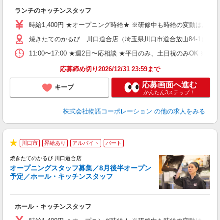
あ
ランチのキッチンスタッフ
入
活
時給1,400円 ★オープニング時給★ ※研修中も時給の変動はありませ
（
焼きたてのかるび 川口道合店（埼玉県川口市道合放山84-1） ★
n
の
11:00〜17:00 ★週2日〜応相談 ★平日のみ、土日祝のみO
上
な
応募締め切り2026/12/31 23:59まで
応募画面へ進む
キープ
かんたん3ステップ！
株式会社物語コーポレーション
の他の求人をみる
川口市
昇給あり
アルバイト
パート
★
焼きたてのかるび 川口道合店
オープニングスタッフ募集／8月後半オープン
予定／ホール・キッチンスタッフ
変
ホール・キッチンスタッフ
入
学