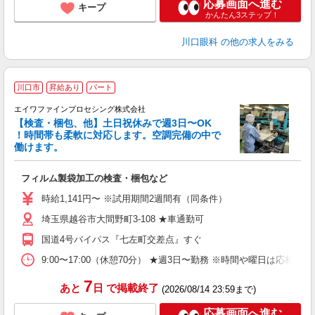
応募画面へ進む
キープ
かんたん3ステップ！
川口眼科
の他の求人をみる
川口市
昇給あり
パート
エイワファインプロセシング株式会社
【検査・梱包、他】土日祝休みで週3日〜OK
！時間帯も柔軟に対応します。空調完備の中で
働けます。
対
フィルム製袋加工の検査・梱包など
入
給
時給1,141円〜 ※試用期間2週間有（同条件）
ク
埼玉県越谷市大間野町3-108 ★車通勤可
制
国道4号バイパス『七左町交差点』すぐ
9:00〜17:00（休憩70分） ★週3日〜勤務 ※時間や曜日は応相
7
あと
日
で掲載終了
(2026/08/14 23:59まで)
応募画面へ進む