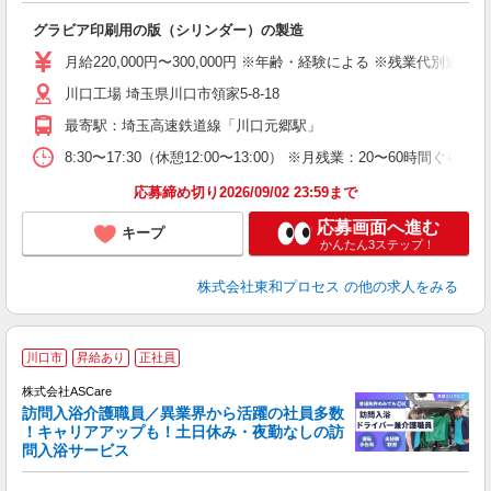
人
グラビア印刷用の版（シリンダー）の製造
入
格
月給220,000円〜300,000円 ※年齢・経験による ※残業
0
川口工場 埼玉県川口市領家5-8-18
バ
職
最寄駅：埼玉高速鉄道線「川口元郷駅」
8:30〜17:30（休憩12:00〜13:00） ※月残業：20
応募締め切り2026/09/02 23:59まで
応募画面へ進む
キープ
かんたん3ステップ！
株式会社東和プロセス
の他の求人をみる
ア
川口市
昇給あり
正社員
リ
れ
株式会社ASCare
訪問入浴介護職員／異業界から活躍の社員多数
！キャリアアップも！土日休み・夜勤なしの訪
業
問入浴サービス
ま