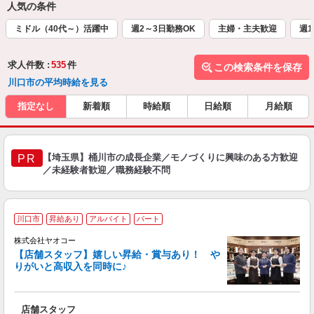
人気の条件
ミドル（40代～）活躍中
週2～3日勤務OK
主婦・主夫歓迎
週1
求人件数 :
535
件
この検索条件を保存
川口市の平均時給を見る
指定なし
新着順
時給順
日給順
月給順
【埼玉県】桶川市の成長企業／モノづくりに興味のある方歓迎
PR
／未経験者歓迎／職務経験不問
川口市
昇給あり
アルバイト
パート
株式会社ヤオコー
【店舗スタッフ】嬉しい昇給・賞与あり！ や
りがいと高収入を同時に♪
◆
会
店舗スタッフ
未