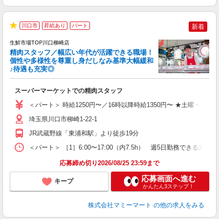
川口市
昇給あり
パート
新着
★
生鮮市場TOP川口柳崎店
精肉スタッフ／幅広い年代が活躍できる職場！
個性や多様性を尊重し身だしなみ基準大幅緩和
♪待遇も充実◎
を
スーパーマーケットでの精肉スタッフ
未
日
＜パート＞ 時給1250円〜／16時以降時給1350円〜 ★土曜・日曜
内
り
埼玉県川口市柳崎1-22-1
JR武蔵野線「東浦和駅」より徒歩19分
＜パート＞ ［1］6:00〜17:00（内7.5h） 週5日勤務でき
応募締め切り2026/08/25 23:59まで
応募画面へ進む
キープ
かんたん3ステップ！
株式会社マミーマート
の他の求人をみる