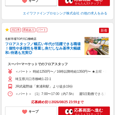
キープ
かんたん3ステップ！
エイワファインプロセシング株式会社
の他の求人をみる
川口市
昇給あり
パート
新着
★
生鮮市場TOP川口柳崎店
フロアスタッフ／幅広い年代が活躍できる職場
！個性や多様性を尊重し身だしなみ基準大幅緩
和♪待遇も充実◎
を
スーパーマーケットでのフロアスタッフ
未
装
＜パート＞ 時給1250円〜／16時以降時給1350円〜 ★土曜・日曜
W
埼玉県川口市柳崎1-22-1
JR武蔵野線「東浦和駅」より徒歩19分
＜パート＞ ［1］7:00〜17:00（内7.5h） 週5日勤務できる方
応募締め切り2026/08/25 23:59まで
応募画面へ進む
キープ
かんたん3ステップ！