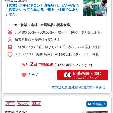
株式会社丸豊建硝
【営業】大手ゼネコンと直接取引。だから安心
！営業といっても単なる「売る」仕事ではあり
ません。
イ
メーカー営業（建材・金属製品の提案営業）
高
夕
月給300,000円〜500,000円＋諸手当（経験・能力等
形
埼玉県川口市安行領在家346-4
JR京浜東北線「蕨」駅よりバス「在家橋」バス停より徒歩1分
8:30〜17:30（実働8時間） ■1日の流れ（例） 8:30 朝礼 ↓ 9
2
あと
日
で掲載終了
(2026/08/09 23:59まで)
応募画面へ進む
キープ
かんたん3ステップ！
株式会社丸豊建硝
の他の求人をみる
川口市
昇給あり
正社員
動画あり
株式会社丸豊建硝