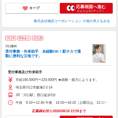
り
応募画面へ進む
キープ
かんたん3ステップ！
株式会社物語コーポレーション
の他の求人をみる
川口市
昇給あり
正社員
川口眼科
受付事務・外来助手 未経験OK！駅チカで通
勤に便利な立地です。
便
受付事務及び外来助手
未
給
月給190,000円〜220,000円 ★経験・能力によります。
埼玉県川口市飯塚2-2-14
JR「川口駅」西口徒歩5分
午前 9:10〜12:40 午後 14:20〜18:20（土曜日は、13:10〜17:20
応募締め切り2026/08/18 23:59まで