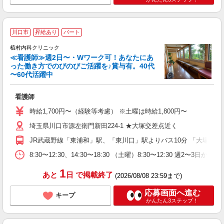
川口市
昇給あり
パート
を
植村内科クリニック
≪看護師≫週2日〜・Wワーク可！あなたにあ
った働き方でのびのびご活躍を♪賞与有。40代
〜60代活躍中
ニ
看護師
女
～
時給1,700円〜（経験等考慮） ※土曜は時給1,800円〜
O
埼玉県川口市源左衛門新田224-1 ★大塚交差点近く
JR武蔵野線「東浦和」駅、「東川口」駅よりバス10分 「大塚」バ
8:30〜12:30、14:30〜18:30 （土曜）8:30〜12:30 週
1
あと
日
で掲載終了
(2026/08/08 23:59まで)
応募画面へ進む
キープ
かんたん3ステップ！