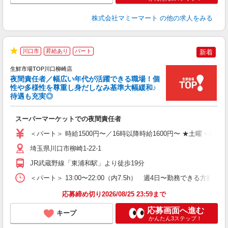
株式会社マミーマート
の他の求人をみる
川口市
昇給あり
パート
新着
★
生鮮市場TOP川口柳崎店
夜間責任者／幅広い年代が活躍できる職場！個
性や多様性を尊重し身だしなみ基準大幅緩和♪
待遇も充実◎
を
スーパーマーケットでの夜間責任者
未
髪
＜パート＞ 時給1500円〜／16時以降時給1600円〜 ★土曜・日曜
通
埼玉県川口市柳崎1-22-1
JR武蔵野線「東浦和駅」より徒歩19分
＜パート＞ 13:00〜22:00（内7.5h） 週4日〜勤務でき
応募締め切り2026/08/25 23:59まで
応募画面へ進む
キープ
かんたん3ステップ！