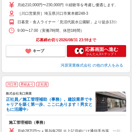
ル
月給210,000円〜230,000円 ※経験等を考慮し優遇します。
［川口営業所］埼玉県川口市東本郷248-3
り
日暮里・舎人ライナー「見沼代親水公園駅」より徒歩13分
9:00〜17:00（実働7時間、休憩1時間）
応募締め切り2026/08/31 23:59まで
応募画面へ進む
キープ
かんたん3ステップ！
河原実業株式会社
の他の求人をみる
川口市
昇給あり
正社員
株式会社滝口興業
正社員／施工管理補助（事務）。建設業界でキ
ャリアを築く第一歩、ここにあります！男女と
もに活躍中♪
し
施工管理補助（事務）
ボ
月給28万円〜＋賞与年2回 ※上記月給には通信手当等、一律手当