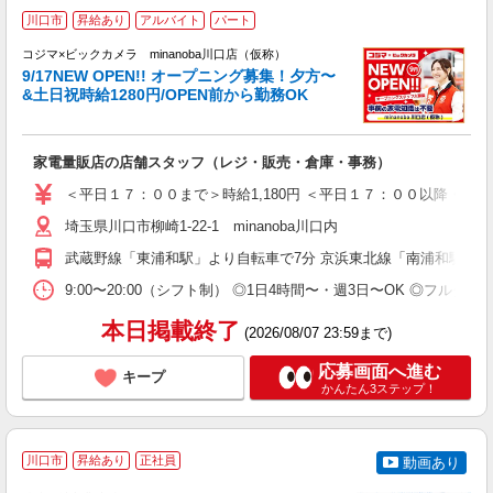
9
川口市
昇給あり
アルバイト
パート
コジマ×ビックカメラ minanoba川口店（仮称）
日
9/17NEW OPEN!! オープニング募集！夕方〜
や
&土日祝時給1280円/OPEN前から勤務OK
友
歓
リ
家電量販店の店舗スタッフ（レジ・販売・倉庫・事務）
～
短
＜平日１７：００まで＞時給1,180円 ＜平日１７：００以降・土日祝
タ
埼玉県川口市柳崎1-22-1 minanoba川口内
残
修
武蔵野線「東浦和駅」より自転車で7分 京浜東北線「南浦和駅」「蕨
9:00〜20:00（シフト制） ◎1日4時間〜・週3日〜OK ◎フ
本日掲載終了
(2026/08/07 23:59まで)
応募画面へ進む
キープ
かんたん3ステップ！
川口市
昇給あり
正社員
動画あり