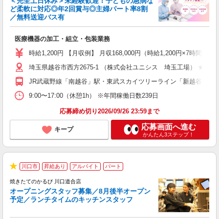
＜完全土日休み＞未経験歓迎！子どもの急病な
ど柔軟に対応◎年2回賞与◎主婦パート率8割
／無料送迎バス有
に
医療機器の加工・組立・包装業務
職
ミ
時給1,200円 【月収例】 月収168,000円（時給1,200円
制
埼玉県越谷市西方2675-1 （株式会社ユニシス 埼玉工場） ★
交
員
JR武蔵野線「南越谷」駅・東武スカイツリーライン「新越谷」駅
9:00〜17:00（休憩1h） ※年間稼働日数239日
応募締め切り2026/09/26 23:59まで
応募画面へ進む
キープ
かんたん3ステップ！
未
川口市
昇給あり
アルバイト
パート
★
は
焼きたてのかるび 川口道合店
オープニングスタッフ募集／8月後半オープン
予定／ランチタイムのキッチンスタッフ