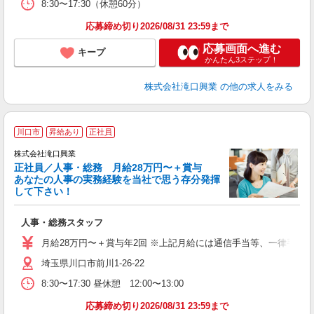
8:30〜17:30（休憩60分）
応募締め切り2026/08/31 23:59まで
応募画面へ進む
キープ
かんたん3ステップ！
株式会社滝口興業
の他の求人をみる
川口市
昇給あり
正社員
株式会社滝口興業
正社員／人事・総務 月給28万円〜＋賞与
あなたの人事の実務経験を当社で思う存分発揮
して下さい！
躍
人事・総務スタッフ
ボ
月給28万円〜＋賞与年2回 ※上記月給には通信手当等、一律手当
埼玉県川口市前川1-26-22
8:30〜17:30 昼休憩 12:00〜13:00
応募締め切り2026/08/31 23:59まで