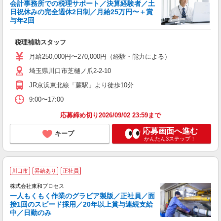
会計事務所での税理サポート／決算経験者／土
日祝休みの完全週休2日制／月給25万円〜＋賞
与年2回
て
年
税理補助スタッフ
経
月給250,000円〜270,000円（経験・能力による）
埼玉県川口市芝樋ノ爪2-2-10
JR京浜東北線「蕨駅」より徒歩10分
9:00〜17:00
応募締め切り2026/09/02 23:59まで
応募画面へ進む
キープ
かんたん3ステップ！
川口市
昇給あり
正社員
株式会社東和プロセス
一人もくもく作業のグラビア製版／正社員／面
接1回のスピード採用／20年以上賞与連続支給
中／日勤のみ