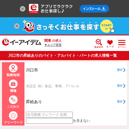
関東
の求人
▼エリア変更
川口市の昇給ありのバイト・アルバイト・パートの求人情報一覧
川口市
選択
勤務地/駅
未設定
例）食品、事務、アパレル
選択
職種
昇給あり
選択
こだわり
を含まない
フリーワード