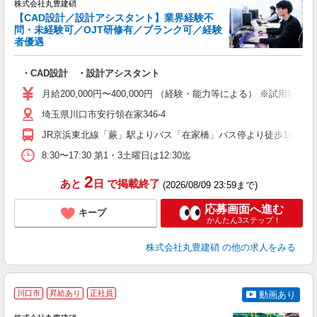
株式会社丸豊建硝
【CAD設計／設計アシスタント】業界経験不
問・未経験可／OJT研修有／ブランク可／経験
者優遇
築
・CAD設計 ・設計アシスタント
ボ
月給200,000円〜400,000円 （経験・能力等による） ※試用
埼玉県川口市安行領在家346-4
JR京浜東北線「蕨」駅よりバス「在家橋」バス停より徒歩1分
8:30〜17:30 第1・3土曜日は12:30迄
2
あと
日
で掲載終了
(2026/08/09 23:59まで)
応募画面へ進む
キープ
かんたん3ステップ！
株式会社丸豊建硝
の他の求人をみる
川口市
昇給あり
正社員
動画あり