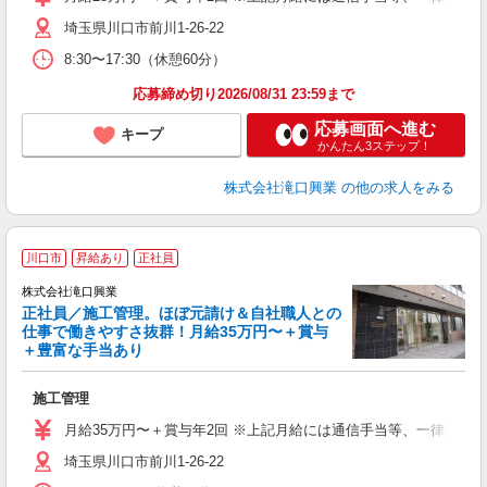
埼玉県川口市前川1-26-22
8:30〜17:30（休憩60分）
応募締め切り2026/08/31 23:59まで
応募画面へ進む
キープ
かんたん3ステップ！
株式会社滝口興業
の他の求人をみる
川口市
昇給あり
正社員
株式会社滝口興業
正社員／施工管理。ほぼ元請け＆自社職人との
仕事で働きやすさ抜群！月給35万円〜＋賞与
＋豊富な手当あり
の
施工管理
ボ
月給35万円〜＋賞与年2回 ※上記月給には通信手当等、一律手当
埼玉県川口市前川1-26-22