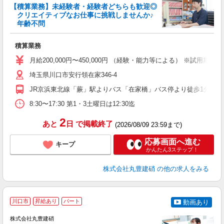
【積算業務】未経験者・経験者どちらも歓迎◎
クリエイティブなお仕事に挑戦しませんか♪
年齢不問
を
ミ
積算業務
～
方
月給200,000円〜450,000円 （経験・能力等による） ※試用
種
埼玉県川口市安行領在家346-4
JR京浜東北線「蕨」駅よりバス「在家橋」バス停より徒歩1分
8:30〜17:30 第1・3土曜日は12:30迄
2
あと
日
で掲載終了
(2026/08/09 23:59まで)
応募画面へ進む
キープ
かんたん3ステップ！
株式会社丸豊建硝
の他の求人をみる
川口市
昇給あり
パート
動画あり
株式会社丸豊建硝