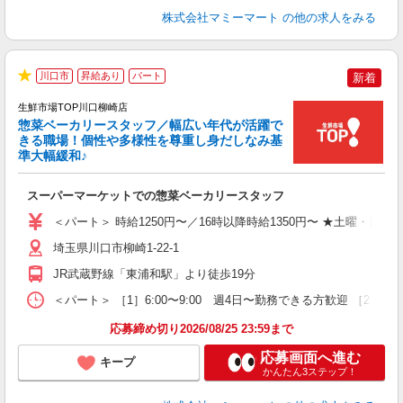
株式会社マミーマート
の他の求人をみる
川口市
昇給あり
パート
新着
★
生鮮市場TOP川口柳崎店
惣菜ベーカリースタッフ／幅広い年代が活躍で
きる職場！個性や多様性を尊重し身だしなみ基
準大幅緩和♪
を
スーパーマーケットでの惣菜ベーカリースタッフ
未
装
＜パート＞ 時給1250円〜／16時以降時給1350円〜 ★土曜・日曜
W
埼玉県川口市柳崎1-22-1
JR武蔵野線「東浦和駅」より徒歩19分
＜パート＞ ［1］6:00〜9:00 週4日〜勤務できる方歓迎 ［2
応募締め切り2026/08/25 23:59まで
応募画面へ進む
キープ
かんたん3ステップ！