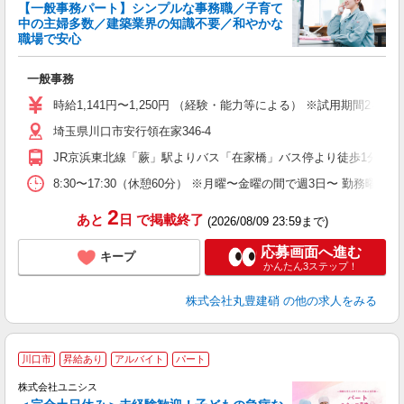
【一般事務パート】シンプルな事務職／子育て
中の主婦多数／建築業界の知識不要／和やかな
職場で安心
さ
一般事務
経
み
時給1,141円〜1,250円 （経験・能力等による） ※試用期間2
埼玉県川口市安行領在家346-4
JR京浜東北線「蕨」駅よりバス「在家橋」バス停より徒歩1分
8:30〜17:30（休憩60分） ※月曜〜金曜の間で週3日〜 勤務曜日
2
あと
日
で掲載終了
(2026/08/09 23:59まで)
応募画面へ進む
キープ
かんたん3ステップ！
株式会社丸豊建硝
の他の求人をみる
川口市
昇給あり
アルバイト
パート
株式会社ユニシス