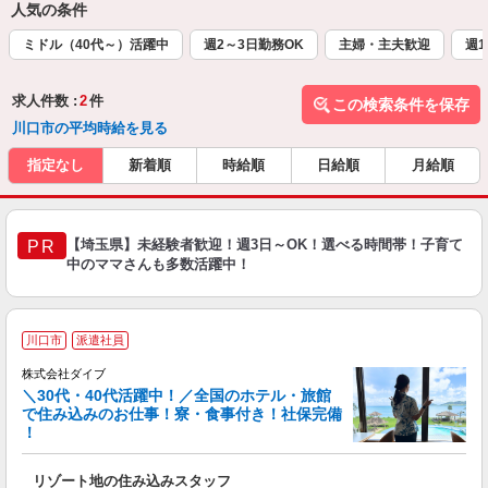
人気の条件
ミドル（40代～）活躍中
週2～3日勤務OK
主婦・主夫歓迎
週1
求人件数 :
2
件
この検索条件を保存
川口市の平均時給を見る
指定なし
新着順
時給順
日給順
月給順
【埼玉県】未経験者歓迎！週3日～OK！選べる時間帯！子育て
PR
中のママさんも多数活躍中！
川口市
派遣社員
か
株式会社ダイブ
迎
＼30代・40代活躍中！／全国のホテル・旅館
で住み込みのお仕事！寮・食事付き！社保完備
！
り
リゾート地の住み込みスタッフ
未