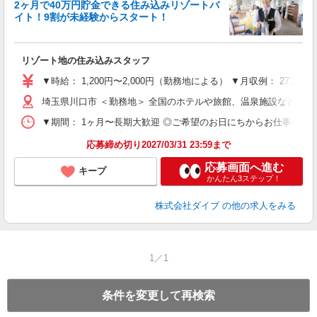
2ヶ月で40万円貯金できる住み込みリゾートバ
イト！9割が未経験からスタート！
き
リゾート地の住み込みスタッフ
未
～
▼時給： 1,200円〜2,000円（勤務地による） ▼月収例： 27万
内
埼玉県川口市 ＜勤務地＞ 全国のホテルや旅館、温泉施設など勤
O
▼期間： 1ヶ月〜長期大歓迎 ◎ご希望のお日にちからお仕事開始ができ
応募締め切り2027/03/31 23:59まで
応募画面へ進む
キープ
かんたん3ステップ！
株式会社ダイブ
の他の求人をみる
1／1
条件を変更して再検索