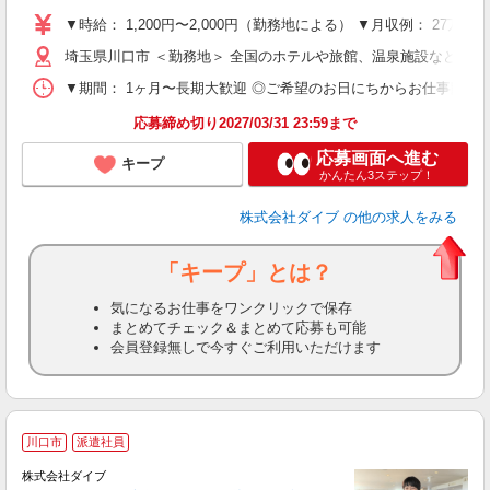
～
▼時給： 1,200円〜2,000円（勤務地による） ▼月収例： 27万
内
埼玉県川口市 ＜勤務地＞ 全国のホテルや旅館、温泉施設など勤
O
▼期間： 1ヶ月〜長期大歓迎 ◎ご希望のお日にちからお仕事開始ができ
応募締め切り2027/03/31 23:59まで
応募画面へ進む
キープ
かんたん3ステップ！
株式会社ダイブ
の他の求人をみる
「キープ」とは？
気になるお仕事をワンクリックで保存
まとめてチェック＆まとめて応募も可能
会員登録無しで今すぐご利用いただけます
川口市
派遣社員
せ
株式会社ダイブ