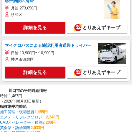
総合病院の清掃
月給 273,650円
杉並区
詳細を見る
とりあえずキープ
マイクロバスによる施設利用者送迎ドライバー
日給 10,900円〜10,900円
神戸市須磨区
詳細を見る
とりあえずキープ
川口市の平均時給情報
時給 1,467円
（2026年08月03日更新）
職種別平均時給
施工管理・現場監督
2,455円
エステ・リフレクソロジー
2,340円
CADオペレーター・積算
2,200円
英会話・語学関連
2,033円