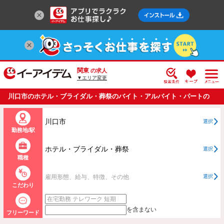
関東
の求人
▼エリア変更
川口市のホテル・ブライダル・葬祭のバイト・アルバイト・パートの
求人情報一覧
川口市
選択
勤務地/駅
ホテル・ブライダル・葬祭
選択
職種
雇用形態、給与、特徴、その他
選択
こだわり
を含まない
フリーワード