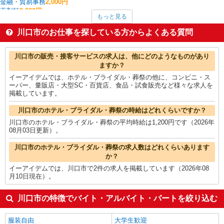
金融・貿易事務
2,000円
薬剤師
2,000円
もっと見る
ケアマネジャー
1,900円
その他IT・クリエイティブ
1,850円
川口市のお仕事を探している方からよくある質問
塾講師・家庭教師
1,816円
建物管理・設備管理・マンション管理員
1,800円
川口市の他の職種の平均時給を見る
川口市の販売・接客サービスの求人は、他にどのようなものがあり
ますか？
イーアイデムでは、ホテル・ブライダル・葬祭の他に、コンビニ・ス
ーパー、量販店・大型SC・百貨店、食品・試食販売など様々な求人を
掲載しています。
川口市のホテル・ブライダル・葬祭の時給はどれくらいですか？
川口市のホテル・ブライダル・葬祭の平均時給は1,200円です（2026年
08月03日更新）。
川口市のホテル・ブライダル・葬祭の求人数はどれくらいあります
か？
イーアイデムでは、川口市で2件の求人を掲載しています（2026年08
月10日現在）。
川口市の特徴でバイト・アルバイト・パートを絞り込む
服装自由
大学生歓迎