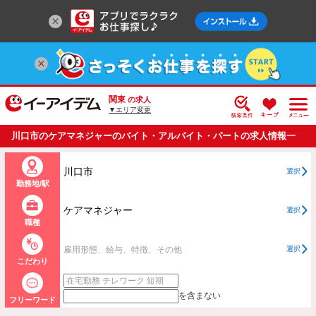
関東
の求人
▼エリア変更
川口市のケアマネジャーのバイト・アルバイト・パートの求人情報一
覧
川口市
選択
勤務地/駅
ケアマネジャー
選択
職種
雇用形態、給与、特徴、その他
選択
こだわり
を含まない
フリーワード