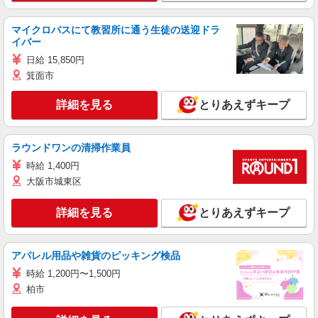
マイクロバスにて教習所に通う生徒の送迎ドラ
イバー
日給 15,850円
箕面市
詳細を見る
とりあえずキープ
ラウンドワンの清掃作業員
時給 1,400円
大阪市城東区
詳細を見る
とりあえずキープ
アパレル用品や雑貨のピッキング検品
時給 1,200円〜1,500円
柏市