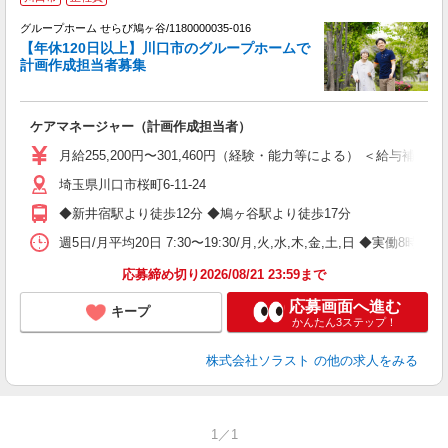
グループホーム せらび鳩ヶ谷/1180000035-016
【年休120日以上】川口市のグループホームで
計画作成担当者募集
は
ケアマネージャー（計画作成担当者）
未
月給255,200円〜301,460円（経験・能力等による） ＜給与補足
埼玉県川口市桜町6-11-24
◆新井宿駅より徒歩12分 ◆鳩ヶ谷駅より徒歩17分
週5日/月平均20日 7:30〜19:30/月,火,水,木,金,土,日 ◆実働8
応募締め切り2026/08/21 23:59まで
応募画面へ進む
キープ
かんたん3ステップ！
株式会社ソラスト
の他の求人をみる
1／1