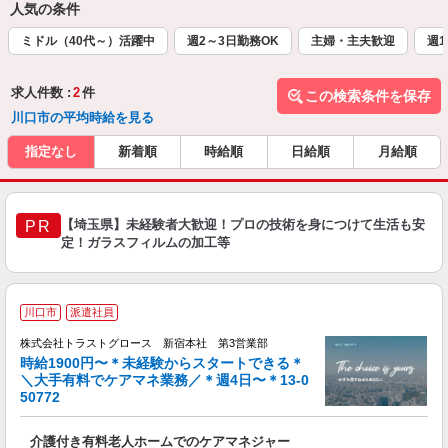
人気の条件
ミドル（40代～）活躍中
週2～3日勤務OK
主婦・主夫歓迎
週1
求人件数 :
2
件
この検索条件を保存
川口市の平均時給を見る
指定なし
新着順
時給順
日給順
月給順
【埼玉県】未経験者大歓迎！プロの技術を身につけて生活も安
PR
定！ガラスフィルムの加工等
川口市
派遣社員
株式会社トラストグロース 新宿本社 第3営業部
時給1900円〜＊未経験からスタートできる＊
＼大手有料でケアマネ業務／＊週4日〜＊13-0
50772
気
介護付き有料老人ホームでのケアマネジャー