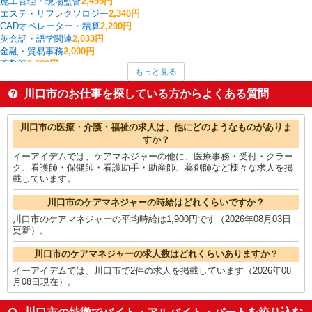
施工管理・現場監督
2,455円
エステ・リフレクソロジー
2,340円
CADオペレーター・積算
2,200円
英会話・語学関連
2,033円
金融・貿易事務
2,000円
薬剤師
2,000円
もっと見る
ケアマネジャー
1,900円
その他IT・クリエイティブ
1,850円
川口市のお仕事を探している方からよくある質問
塾講師・家庭教師
1,816円
建物管理・設備管理・マンション管理員
1,800円
川口市の他の職種の平均時給を見る
川口市の医療・介護・福祉の求人は、他にどのようなものがありま
すか？
イーアイデムでは、ケアマネジャーの他に、医療事務・受付・クラー
ク、看護師・保健師・看護助手・助産師、薬剤師など様々な求人を掲
載しています。
川口市のケアマネジャーの時給はどれくらいですか？
川口市のケアマネジャーの平均時給は1,900円です（2026年08月03日
更新）。
川口市のケアマネジャーの求人数はどれくらいありますか？
イーアイデムでは、川口市で2件の求人を掲載しています（2026年08
月08日現在）。