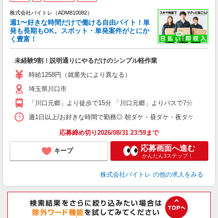
株式会社バイトレ（ADM810082）
週1〜好きな時間だけで働ける自由バイト！単
発も長期もOK。スポット・単発案件がとにか
も
く豊富！
気
未経験9割！説明通りにやるだけのシンプル軽作業
即
活
時給1258円（就業先により異なる）
（
埼玉県川口市
短
K
「川口元郷」より徒歩で15分 「川口元郷」よりバスで7分 「川口
日
髪
週1日以上/お好きな時間で勤務◎ 朝ダケ・昼ダケ・夜ダケ・夜勤など、 ご自
応募締め切り2026/08/31 23:59まで
応募画面へ進む
キープ
かんたん3ステップ！
株式会社バイトレ
の他の求人をみる