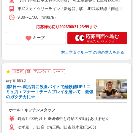
【専門学校日本医科学大学校】 埼玉県越谷市七左町1-314-1
東武スカイツリーライン「新越谷」駅、JR武蔵野線「南越谷」駅よ
9:00〜17:00（実働7h）
応募締め切り2026/08/31 23:59まで
応募画面へ進む
キープ
かんたん3ステップ！
村上学園グループ
の他の求人をみる
川口市
朝
アルバイト
パート
★
ゆず庵 川口店
週2日〜♪就活前に飲食バイトで経験値UP！コ
ミュ力＋マナー＋チームプレイを磨いて、最強
のガクチカに☆
す
ホール・キッチンスタッフ
入
活
時給1,200円以上 ※研修中も時給の変動はありません
O
ゆず庵 川口店（埼玉県川口市並木元町1-63）
務
企