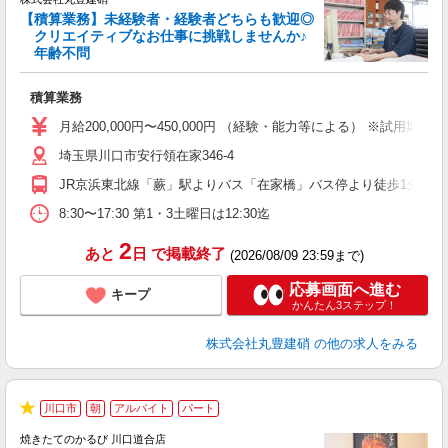
【積算業務】未経験者・経験者どちらも歓迎◎
クリエイティブなお仕事に挑戦しませんか♪
年齢不問
を
ミ
積算業務
～
方
月給200,000円〜450,000円 （経験・能力等による） ※試用
種
埼玉県川口市安行領在家346-4
JR京浜東北線「蕨」駅よりバス「在家橋」バス停より徒歩1分
8:30〜17:30 第1・3土曜日は12:30迄
2
あと
日
で掲載終了
(2026/08/09 23:59まで)
応募画面へ進む
キープ
かんたん3ステップ！
株式会社丸豊建硝
の他の求人をみる
川口市
朝
アルバイト
パート
★
焼きたてのかるび 川口道合店