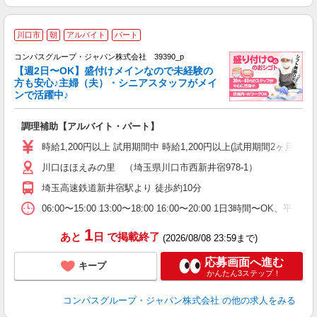
川口市
朝
アルバイト
パート
コンパスグループ・ジャパン株式会社 39390_p
く
【週2日〜OK】盛付けメインなので未経験の
方も安心♪主婦（夫）・シニアスタッフがメイ
ンで活躍中♪
大
調理補助【アルバイト・パート】
入
歓
時給1,200円以上 試用期間中 時給1,200円以上(試用期間2ヶ月
～
川口ほほえみの里 （埼玉県川口市西新井宿978-1）
用
2
埼玉高速鉄道新井宿駅より 徒歩約10分
内
副
06:00〜15:00 13:00〜18:00 16:00〜20:00 1日3時間〜
1
あと
日
で掲載終了
(2026/08/08 23:59まで)
応募画面へ進む
キープ
かんたん3ステップ！
コンパスグループ・ジャパン株式会社
の他の求人をみる