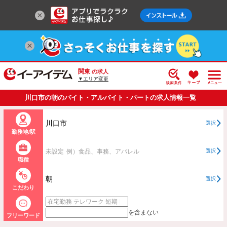
関東
の求人
▼エリア変更
川口市の朝のバイト・アルバイト・パートの求人情報一覧
川口市
選択
勤務地/駅
未設定
例）食品、事務、アパレル
選択
職種
朝
選択
こだわり
を含まない
フリーワード