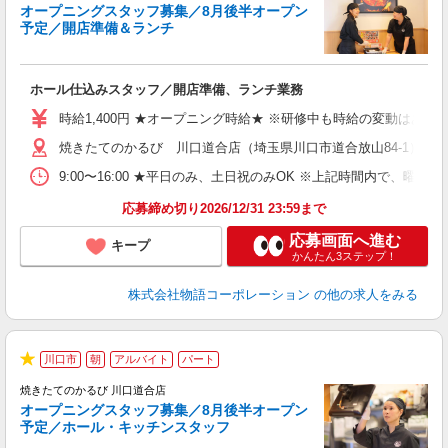
オープニングスタッフ募集／8月後半オープン
予定／開店準備＆ランチ
店
ホール仕込みスタッフ／開店準備、ランチ業務
入
活
時給1,400円 ★オープニング時給★ ※研修中も時給の変動はありませ
（
焼きたてのかるび 川口道合店（埼玉県川口市道合放山84-1） ★
中
自
9:00〜16:00 ★平日のみ、土日祝のみOK ※上記時間内で
フ
会
応募締め切り2026/12/31 23:59まで
り
応募画面へ進む
キープ
かんたん3ステップ！
株式会社物語コーポレーション
の他の求人をみる
川口市
朝
アルバイト
パート
★
焼きたてのかるび 川口道合店
オープニングスタッフ募集／8月後半オープン
予定／ホール・キッチンスタッフ