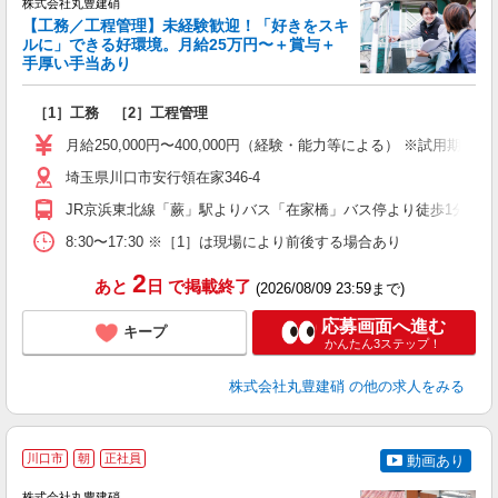
株式会社丸豊建硝
【工務／工程管理】未経験歓迎！「好きをスキ
ルに」できる好環境。月給25万円〜＋賞与＋
手厚い手当あり
ご
［1］工務 ［2］工程管理
ブ
ニ
月給250,000円〜400,000円（経験・能力等による） ※試用期
制
埼玉県川口市安行領在家346-4
度
JR京浜東北線「蕨」駅よりバス「在家橋」バス停より徒歩1分
8:30〜17:30 ※［1］は現場により前後する場合あり
2
あと
日
で掲載終了
(2026/08/09 23:59まで)
応募画面へ進む
キープ
かんたん3ステップ！
株式会社丸豊建硝
の他の求人をみる
川口市
朝
正社員
動画あり
株式会社丸豊建硝