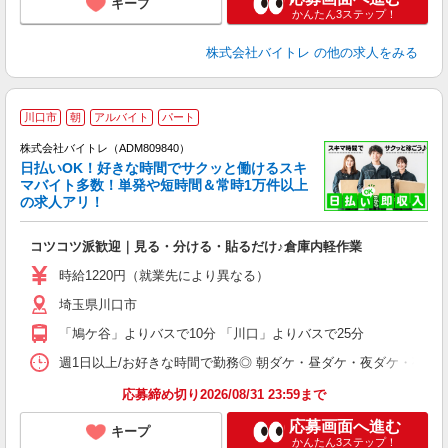
キープ
かんたん3ステップ！
株式会社バイトレ
の他の求人をみる
川口市
朝
アルバイト
パート
株式会社バイトレ（ADM809840）
く
日払いOK！好きな時間でサクッと働けるスキ
マバイト多数！単発や短時間＆常時1万件以上
☆
の求人アリ！
験
コツコツ派歓迎｜見る・分ける・貼るだけ♪倉庫内軽作業
即
活
時給1220円（就業先により異なる）
（
埼玉県川口市
短
K
「鳩ケ谷」よりバスで10分 「川口」よりバスで25分
日
髪
週1日以上/お好きな時間で勤務◎ 朝ダケ・昼ダケ・夜ダケ・夜勤など、 ご自
応募締め切り2026/08/31 23:59まで
応募画面へ進む
キープ
かんたん3ステップ！