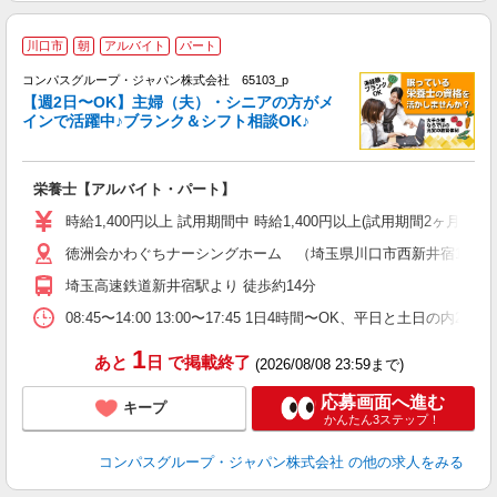
川口市
朝
アルバイト
パート
コンパスグループ・ジャパン株式会社 65103_p
く
【週2日〜OK】主婦（夫）・シニアの方がメ
インで活躍中♪ブランク＆シフト相談OK♪
大
栄養士【アルバイト・パート】
入
歓
時給1,400円以上 試用期間中 時給1,400円以上(試用期間2ヶ月
～
徳洲会かわぐちナーシングホーム （埼玉県川口市西新井宿1022-
用
2
埼玉高速鉄道新井宿駅より 徒歩約14分
内
W
08:45〜14:00 13:00〜17:45 1日4時間〜OK、平日と土日の内
1
あと
日
で掲載終了
(2026/08/08 23:59まで)
応募画面へ進む
キープ
かんたん3ステップ！
コンパスグループ・ジャパン株式会社
の他の求人をみる