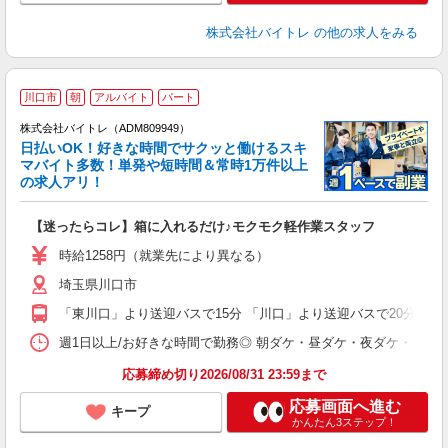
株式会社バイトレ
の他の求人をみる
川口市
朝
アルバイト
パート
株式会社バイトレ（ADM809949）
く
日払いOK！好きな時間でサクッと働けるスキ
マバイト多数！単発や短時間＆常時1万件以上
☆
の求人アリ！
験
【迷ったらコレ】箱に入れるだけ♪モクモク軽作業スタッフ
即
活
時給1258円（就業先により異なる）
（
埼玉県川口市
短
K
「東川口」より送迎バスで15分 「川口」より送迎バスで20分 「
日
髪
週1日以上/お好きな時間で勤務◎ 朝ダケ・昼ダケ・夜ダケ・夜勤など、 ご自
応募締め切り2026/08/31 23:59まで
応募画面へ進む
キープ
かんたん3ステップ！