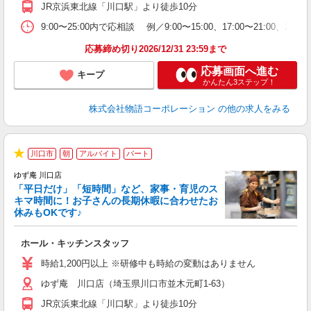
JR京浜東北線「川口駅」より徒歩10分
ま
9:00〜25:00内で応相談 例／9:00〜15:00、17:00〜
応募締め切り2026/12/31 23:59まで
応募画面へ進む
キープ
かんたん3ステップ！
株式会社物語コーポレーション
の他の求人をみる
川口市
朝
アルバイト
パート
★
ゆず庵 川口店
「平日だけ」「短時間」など、家事・育児のス
キマ時間に！お子さんの長期休暇に合わせたお
休みもOKです♪
の
ホール・キッチンスタッフ
入
学
時給1,200円以上 ※研修中も時給の変動はありません
活
ゆず庵 川口店（埼玉県川口市並木元町1-63）
短
の
JR京浜東北線「川口駅」より徒歩10分
ル