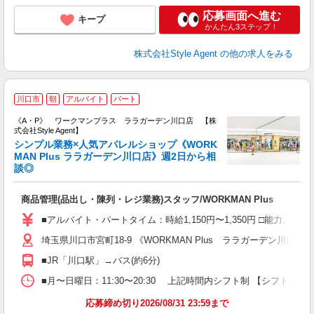
応募画面へ進む
キープ
かんたん3ステップ！
株式会社Style Agent
の他の求人をみる
W
川口市
朝
アルバイト
パート
《A・P》 ワークマンプラス ララガーデン川口店 【株
式会社Style Agent】
シンプル業務×人気アパレルショップ《WORK
MAN Plus ララガーデン川口店》週2日から相
談◎
夫
入
商品管理(品出し・陳列・レジ業務)スタッフ/WORKMAN Plus
験
婦
■アルバイト・パートタイム：時給1,150円〜1,350円 □能力、経
週
埼玉県川口市宮町18-9 《WORKMAN Plus ララガーデン川口店》
自
残
■JR「川口駅」→バス(約6分)
給
■月〜日曜日：11:30〜20:30 上記時間内シフト制 【シフト例】 ＊ 9:
応募締め切り2026/08/31 23:59まで