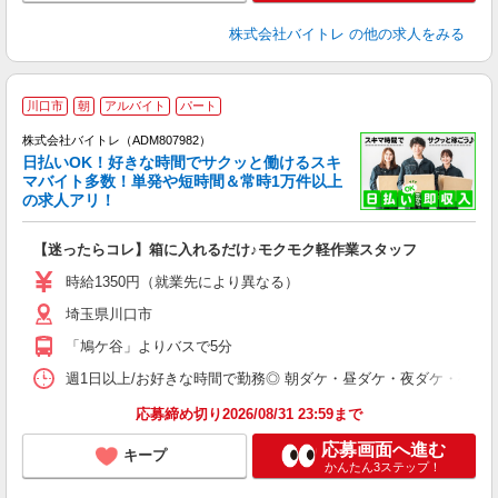
株式会社バイトレ
の他の求人をみる
川口市
朝
アルバイト
パート
株式会社バイトレ（ADM807982）
く
日払いOK！好きな時間でサクッと働けるスキ
マバイト多数！単発や短時間＆常時1万件以上
☆
の求人アリ！
験
【迷ったらコレ】箱に入れるだけ♪モクモク軽作業スタッフ
即
活
時給1350円（就業先により異なる）
（
埼玉県川口市
短
K
「鳩ケ谷」よりバスで5分
日
髪
週1日以上/お好きな時間で勤務◎ 朝ダケ・昼ダケ・夜ダケ・夜勤など、 ご自
応募締め切り2026/08/31 23:59まで
応募画面へ進む
キープ
かんたん3ステップ！