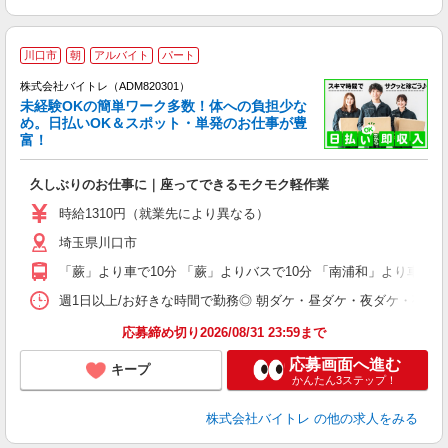
川口市
朝
アルバイト
パート
株式会社バイトレ（ADM820301）
未経験OKの簡単ワーク多数！体への負担少な
め。日払いOK＆スポット・単発のお仕事が豊
富！
ス
ロ
久しぶりのお仕事に｜座ってできるモクモク軽作業
即
活
時給1310円（就業先により異なる）
（
埼玉県川口市
短
K
「蕨」より車で10分 「蕨」よりバスで10分 「南浦和」より車で1
日
髪
週1日以上/お好きな時間で勤務◎ 朝ダケ・昼ダケ・夜ダケ・夜勤など、 ご自
応募締め切り2026/08/31 23:59まで
応募画面へ進む
キープ
かんたん3ステップ！
株式会社バイトレ
の他の求人をみる