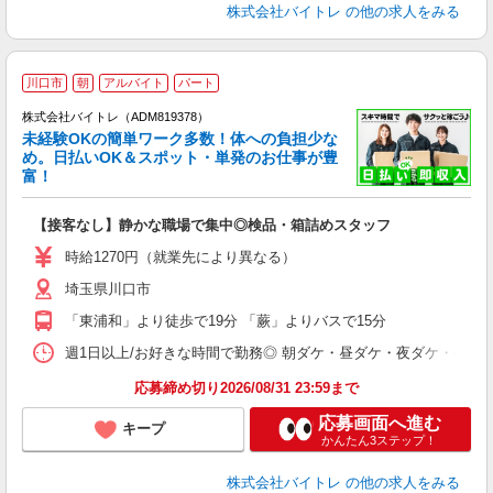
株式会社バイトレ
の他の求人をみる
川口市
朝
アルバイト
パート
株式会社バイトレ（ADM819378）
未経験OKの簡単ワーク多数！体への負担少な
め。日払いOK＆スポット・単発のお仕事が豊
富！
ス
ロ
【接客なし】静かな職場で集中◎検品・箱詰めスタッフ
即
活
時給1270円（就業先により異なる）
（
埼玉県川口市
短
K
「東浦和」より徒歩で19分 「蕨」よりバスで15分
日
髪
週1日以上/お好きな時間で勤務◎ 朝ダケ・昼ダケ・夜ダケ・夜勤など、 ご自
応募締め切り2026/08/31 23:59まで
応募画面へ進む
キープ
かんたん3ステップ！
株式会社バイトレ
の他の求人をみる