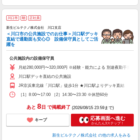
川口市
朝
正社員
る
新生ビルテクノ株式会社 川口支店
気
＜川口市の公共施設でのお仕事＞川口駅デッキ
直結で通勤面も安心◎ 設備保守員としてご活
躍を
活
入
公共施設内の設備保守員
ミ
あ
月給280,000円〜320,000円 ※経験・能力による 別途夜勤手当3
川口駅デッキ直結の公共施設
JR京浜東北線「川口駅」徒歩1分 ★川口駅よりデッキ直結
［1］8:00〜17:00 ［2］14:30〜23:30 ※休憩60分
8
あと
日
で掲載終了
(2026/08/15 23:59まで)
応募画面へ進む
キープ
かんたん3ステップ！
新生ビルテクノ株式会社
の他の求人をみる