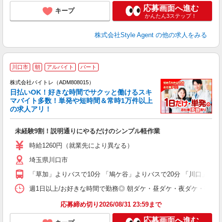
応募画面へ進む
キープ
かんたん3ステップ！
株式会社Style Agent
の他の求人をみる
川口市
朝
アルバイト
パート
株式会社バイトレ（ADM808015）
く
日払いOK！好きな時間でサクッと働けるスキ
マバイト多数！単発や短時間＆常時1万件以上
☆
の求人アリ！
験
未経験9割！説明通りにやるだけのシンプル軽作業
即
活
時給1260円（就業先により異なる）
（
埼玉県川口市
短
K
「草加」よりバスで10分 「鳩ケ谷」よりバスで20分 「川口」より
日
髪
週1日以上/お好きな時間で勤務◎ 朝ダケ・昼ダケ・夜ダケ・夜勤など、 ご自
応募締め切り2026/08/31 23:59まで
応募画面へ進む