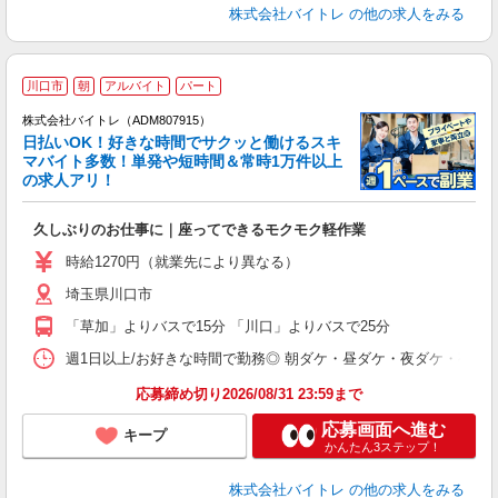
株式会社バイトレ
の他の求人をみる
川口市
朝
アルバイト
パート
株式会社バイトレ（ADM807915）
く
日払いOK！好きな時間でサクッと働けるスキ
マバイト多数！単発や短時間＆常時1万件以上
☆
の求人アリ！
験
久しぶりのお仕事に｜座ってできるモクモク軽作業
即
活
時給1270円（就業先により異なる）
（
埼玉県川口市
短
K
「草加」よりバスで15分 「川口」よりバスで25分
日
髪
週1日以上/お好きな時間で勤務◎ 朝ダケ・昼ダケ・夜ダケ・夜勤など、 ご自
応募締め切り2026/08/31 23:59まで
応募画面へ進む
キープ
かんたん3ステップ！
株式会社バイトレ
の他の求人をみる