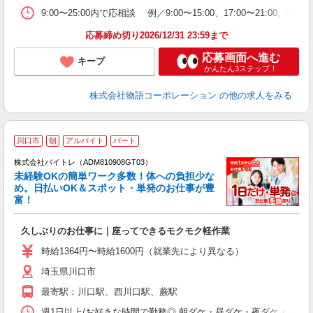
補
9:00〜25:00内で応相談 例／9:00〜15:00、17:00〜
応募締め切り2026/12/31 23:59まで
応募画面へ進む
キープ
かんたん3ステップ！
株式会社物語コーポレーション
の他の求人をみる
川口市
朝
アルバイト
パート
株式会社バイトレ（ADM810908GT03）
未経験OKの簡単ワーク多数！体への負担少な
め。日払いOK＆スポット・単発のお仕事が豊
富！
ス
ロ
久しぶりのお仕事に｜座ってできるモクモク軽作業
即
活
時給1364円〜時給1600円（就業先により異なる）
（
埼玉県川口市
短
K
最寄駅：川口駅、西川口駅、蕨駅
日
髪
週1日以上/お好きな時間で勤務◎ 朝ダケ・昼ダケ・夜ダケ・夜勤など、 ご自