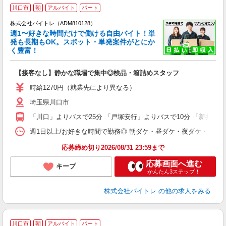
川口市
朝
アルバイト
パート
株式会社バイトレ（ADM810128）
週1〜好きな時間だけで働ける自由バイト！単
発も長期もOK。スポット・単発案件がとにか
も
く豊富！
気
【接客なし】静かな職場で集中◎検品・箱詰めスタッフ
即
活
時給1270円（就業先により異なる）
（
埼玉県川口市
短
K
「川口」よりバスで25分 「戸塚安行」よりバスで10分 「新井宿」
日
髪
週1日以上/お好きな時間で勤務◎ 朝ダケ・昼ダケ・夜ダケ・夜勤など、 ご自
応募締め切り2026/08/31 23:59まで
応募画面へ進む
キープ
かんたん3ステップ！
株式会社バイトレ
の他の求人をみる
川口市
朝
アルバイト
パート