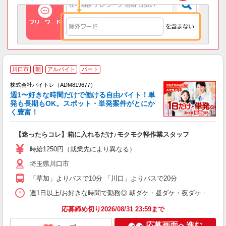
川口市
朝
アルバイト
パート
株式会社バイトレ（ADM819677）
週1〜好きな時間だけで働ける自由バイト！単
発も長期もOK。スポット・単発案件がとにか
も
く豊富！
気
【迷ったらコレ】箱に入れるだけ♪モクモク軽作業スタッフ
即
活
時給1250円（就業先により異なる）
（
埼玉県川口市
短
K
「草加」よりバスで10分 「川口」よりバスで20分
日
髪
週1日以上/お好きな時間で勤務◎ 朝ダケ・昼ダケ・夜ダケ・夜勤など、 ご自
応募締め切り2026/08/31 23:59まで
応募画面へ進む