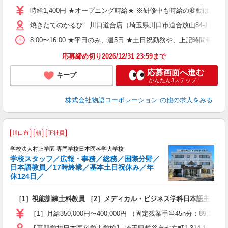
婦
時給1,400円 ★オープニング時給★ ※研修中も時給の変動はありませ
～
焼きたてのかるび 川口道合店（埼玉県川口市道合放山84-1） ★
不
日
8:00〜16:00 ★平日のみ、週5日 ★土日祝勤務や、上記時
務
応募締め切り2026/12/31 23:59まで
修
応募画面へ進む
キープ
かんたん3ステップ！
株式会社物語コーポレーション
の他の求人をみる
川口市
朝
正社員
間
学校法人村上学園 専門学校日本医科学大学校
学校スタッフ／広報・事務／総務／国際分野／
日本語教員／17時終業／基本土日祝休み／年
休124日／
と
［1］視能訓練士科教員 ［2］メディカル・ビジネス学科日本語主任教員
外
［1］月給350,000円〜400,000円 （固定残業手当45h分：89,1