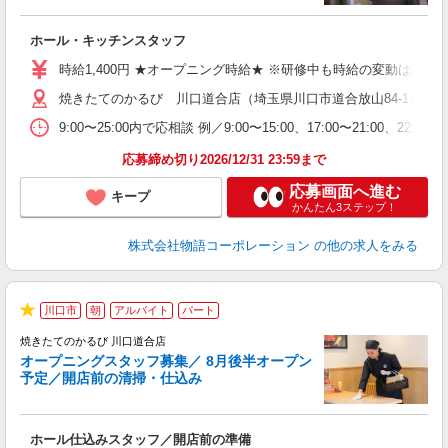
変
ホール・キッチンスタッフ
入
学
時給1,400円 ★オープニング時給★ ※研修中も時給の変動はありませ
活
焼きたてのかるび 川口道合店（埼玉県川口市道合放山84-1） ★
短
の
9:00〜25:00内で応相談 例／9:00〜15:00、17:00〜
場
い
応募締め切り2026/12/31 23:59まで
応募画面へ進む
キープ
かんたん3ステップ！
株式会社物語コーポレーション
の他の求人をみる
川口市
朝
アルバイト
パート
★
焼きたてのかるび 川口道合店
オープニングスタッフ募集／ 8月後半オープン
予定／開店前の清掃・仕込み
す
ホール仕込みスタッフ／開店前の準備
入