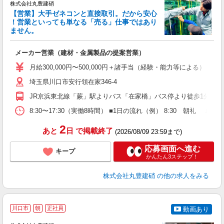
株式会社丸豊建硝
【営業】大手ゼネコンと直接取引。だから安心
！営業といっても単なる「売る」仕事ではあり
ません。
イ
メーカー営業（建材・金属製品の提案営業）
高
夕
月給300,000円〜500,000円＋諸手当（経験・能力等
形
埼玉県川口市安行領在家346-4
JR京浜東北線「蕨」駅よりバス「在家橋」バス停より徒歩1分
8:30〜17:30（実働8時間） ■1日の流れ（例） 8:30 朝礼 ↓ 9
2
あと
日
で掲載終了
(2026/08/09 23:59まで)
応募画面へ進む
キープ
かんたん3ステップ！
株式会社丸豊建硝
の他の求人をみる
川口市
朝
正社員
動画あり