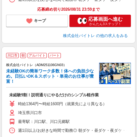
応募締め切り2026/08/31 23:59まで
応募画面へ進む
キープ
かんたん3ステップ！
株式会社バイトレ
の他の求人をみる
川口市
朝
アルバイト
パート
株式会社バイトレ（ADM251106GN03）
未経験OKの簡単ワーク多数！体への負担少な
め。日払いOK＆スポット・単発のお仕事が豊
富！
ス
ロ
未経験9割！説明通りにやるだけのシンプル軽作業
即
活
時給1364円〜時給1600円（就業先により異なる）
（
埼玉県川口市
短
K
最寄駅：川口駅、川口元郷駅
日
髪
週1日以上/お好きな時間で勤務◎ 朝ダケ・昼ダケ・夜ダケ・夜勤など、 ご自