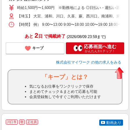
歓
時給1,500円〜1,600円 ※勤務地による ◎日払い・週払い選
躍
（
【埼玉】 大宮、浦和、川口、久喜、蕨、西川口、南浦和、東川口
週
【時間】 例） 9:00〜13:00 9:00〜18:00 10:00
シ
通
2
あと
日
で掲載終了
(2026/08/09 23:59まで)
応募画面へ進む
キープ
かんたん3ステップ！
株式会社マイワーク
の他の求人をみる
「キープ」とは？
気になるお仕事をワンクリックで保存
まとめてチェック＆まとめて応募も可能
会員登録無しで今すぐご利用いただけます
川口市
朝
正社員
動画あり