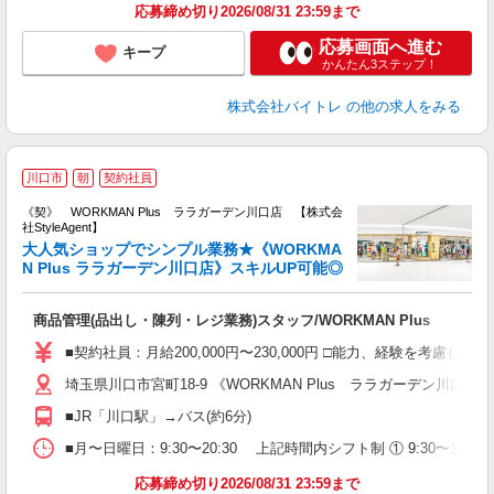
応募締め切り2026/08/31 23:59まで
応募画面へ進む
キープ
かんたん3ステップ！
株式会社バイトレ
の他の求人をみる
W
川口市
朝
契約社員
《契》 WORKMAN Plus ララガーデン川口店 【株式会
社StyleAgent】
大人気ショップでシンプル業務★《WORKMA
N Plus ララガーデン川口店》スキルUP可能◎
し
商品管理(品出し・陳列・レジ業務)スタッフ/WORKMAN Plus
入
■契約社員：月給200,000円〜230,000円 □能力、経験を考
ブ
埼玉県川口市宮町18-9 《WORKMAN Plus ララガーデン川口店》
服
勤
■JR「川口駅」→バス(約6分)
り
■月〜日曜日：9:30〜20:30 上記時間内シフト制 ① 9:30〜18:30
応募締め切り2026/08/31 23:59まで