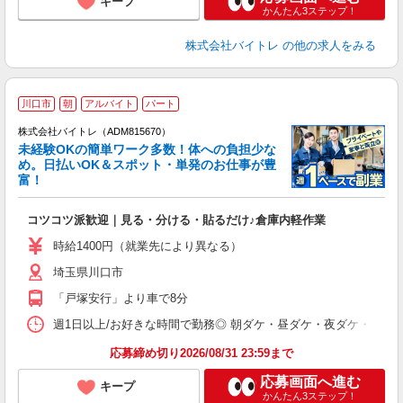
キープ
かんたん3ステップ！
株式会社バイトレ
の他の求人をみる
川口市
朝
アルバイト
パート
株式会社バイトレ（ADM815670）
未経験OKの簡単ワーク多数！体への負担少な
め。日払いOK＆スポット・単発のお仕事が豊
富！
ス
ロ
コツコツ派歓迎｜見る・分ける・貼るだけ♪倉庫内軽作業
即
活
時給1400円（就業先により異なる）
（
埼玉県川口市
短
K
「戸塚安行」より車で8分
日
髪
週1日以上/お好きな時間で勤務◎ 朝ダケ・昼ダケ・夜ダケ・夜勤など、 ご自
応募締め切り2026/08/31 23:59まで
応募画面へ進む
キープ
かんたん3ステップ！