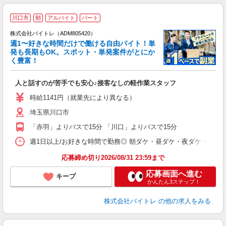
川口市
朝
アルバイト
パート
株式会社バイトレ（ADM805420）
週1〜好きな時間だけで働ける自由バイト！単
発も長期もOK。スポット・単発案件がとにか
も
く豊富！
気
人と話すのが苦手でも安心♪接客なしの軽作業スタッフ
即
活
時給1141円（就業先により異なる）
（
埼玉県川口市
短
K
「赤羽」よりバスで15分 「川口」よりバスで15分
日
髪
週1日以上/お好きな時間で勤務◎ 朝ダケ・昼ダケ・夜ダケ・夜勤など、 ご自
応募締め切り2026/08/31 23:59まで
応募画面へ進む
キープ
かんたん3ステップ！
株式会社バイトレ
の他の求人をみる