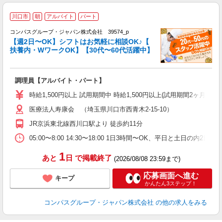
川口市
朝
アルバイト
パート
コンパスグループ・ジャパン株式会社 39574_p
く
【週2日〜OK】シフトはお気軽に相談OK♪【
扶養内・WワークOK】【30代〜60代活躍中】
大
調理員【アルバイト・パート】
入
歓
時給1,500円以上 試用期間中 時給1,500円以上(試用期間2ヶ月
～
医療法人寿康会 （埼玉県川口市西青木2-15-10）
用
週
JR京浜東北線西川口駅より 徒歩約11分
内
W
05:00〜8:00 14:30〜18:00 1日3時間〜OK、平日と土日の内2
1
あと
日
で掲載終了
(2026/08/08 23:59まで)
応募画面へ進む
キープ
かんたん3ステップ！
コンパスグループ・ジャパン株式会社
の他の求人をみる