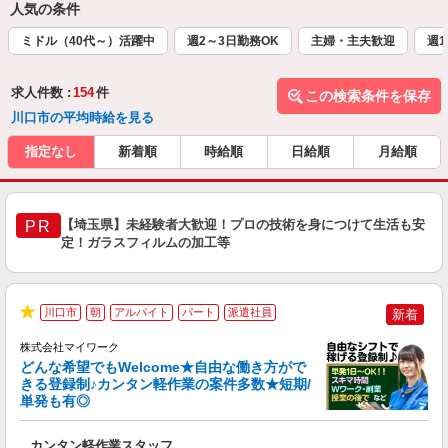
人気の条件
ミドル（40代～）活躍中
週2～3日勤務OK
主婦・主夫歓迎
週1
求人件数 :
154
件
この検索条件を保存
川口市の平均時給を見る
指定なし
新着順
時給順
日給順
月給順
【埼玉県】未経験者大歓迎！プロの技術を身につけて生活も安
PR
定！ガラスフィルムの加工等
川口市
朝
アルバイト
パート
派遣社員
新着
★
株式会社マイワーク
どんな希望でもWelcome★自由な働き方がで
きる登録制♪カンタン軽作業の案件多数★短期/
単発も有◎
き
カンタン軽作業スタッフ
履