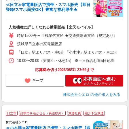
≪日立≫家電量販店で携帯・スマホ販売【即日
登録/スマホ面接OK】豊富な福利厚生★
い
即
人気機種に詳しくなれる携帯販売【楽天モバイル】
躍
ー
時給1500円〜 ※残業代支給 ★交通費別途支給（規定あり） ゜+゜
自
茨城県日立市の家電量販店
ど
「日立」駅よりバス・車8分 「小木津」駅よりバス・車12分
10:00〜20:00（実働8h・休憩1h） ※土日祝含む週5日勤務
応募締め切り2026/08/31 23:59まで
応募画面へ進む
キープ
かんたん3ステップ！
株式会社シエロ
の他の求人をみる
★
日立市
語学力を活かせる（英語以外）
派遣社員
紹介予定派遣
♪
株式会社シエロ
≪小木津≫家電量販店で携帯・スマホ販売【即