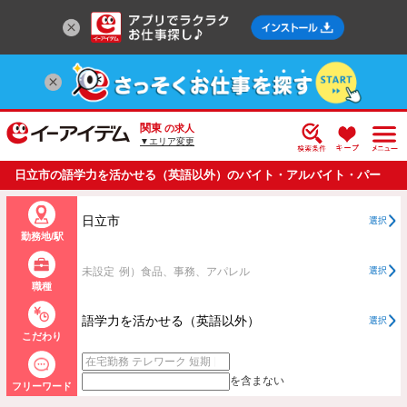
関東
の求人
▼エリア変更
日立市の語学力を活かせる（英語以外）のバイト・アルバイト・パー
トの求人情報一覧
日立市
選択
勤務地/駅
未設定
例）食品、事務、アパレル
選択
職種
語学力を活かせる（英語以外）
選択
こだわり
を含まない
フリーワード