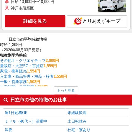
日給 10,900円〜10,900円
神戸市須磨区
詳細を見る
とりあえずキープ
日立市の平均時給情報
時給 1,398円
（2026年08月03日更新）
職種別平均時給
その他IT・クリエイティブ
2,000円
量販店・大型SC・百貨店
1,559円
家電・携帯販売
1,554円
入出庫・商品管理・検品・検査
1,550円
一般・営業事務
1,502円
生産管理・品質管理
1,500円
もっと見る
システムエンジニア・プログラマー
1,500円
その他介護・福祉
1,500円
日立市の他の特徴のお仕事
建築・土木・設備
1,500円
看護師・保健師・看護助手・助産師
1,490円
週1日勤務OK
未経験歓迎
日立市の他の職種の平均時給を見る
ミドル（40代～）活躍中
土日祝休み
深夜
社宅・寮あり