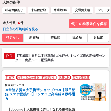
人気の条件
社会保険あり
未経験歓迎
車通勤OK
交通費支給
フリータ
求人件数 :
6
件
この検索条件を保存
日立市の平均時給を見る
指定なし
新着順
時給順
日給順
月給順
【茨城県】６月に本格稼働したばかり！つくば市の新物流セン
PR
ター 食品ルート配送業務
★
日立市
語学力を活かせる（英語以外）
派遣社員
紹介予定派遣
♪
株式会社シエロ
≪常陸多賀≫大手携帯ショップstaff【即日登
録/スマホ面接OK】♪シエロは高時給＆厚待遇
★
い
即
【docomo】人気機種に詳しくなれる携帯販売
躍