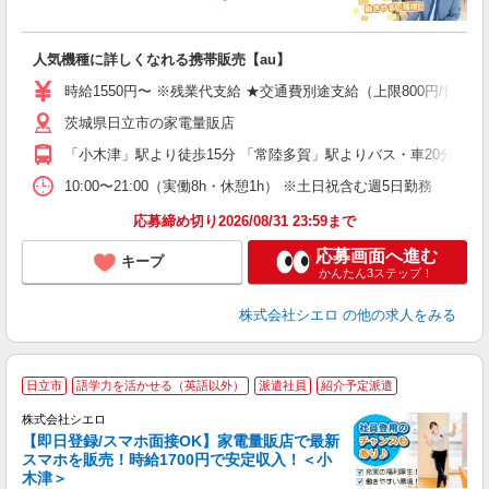
い
即
人気機種に詳しくなれる携帯販売【au】
躍
ー
時給1550円〜 ※残業代支給 ★交通費別途支給（上限800円/日）
自
茨城県日立市の家電量販店
ど
「小木津」駅より徒歩15分 「常陸多賀」駅よりバス・車20分
10:00〜21:00（実働8h・休憩1h） ※土日祝含む週5日勤務
応募締め切り2026/08/31 23:59まで
応募画面へ進む
キープ
かんたん3ステップ！
株式会社シエロ
の他の求人をみる
★
日立市
語学力を活かせる（英語以外）
派遣社員
紹介予定派遣
♪
株式会社シエロ
【即日登録/スマホ面接OK】家電量販店で最新
スマホを販売！時給1700円で安定収入！＜小
木津＞