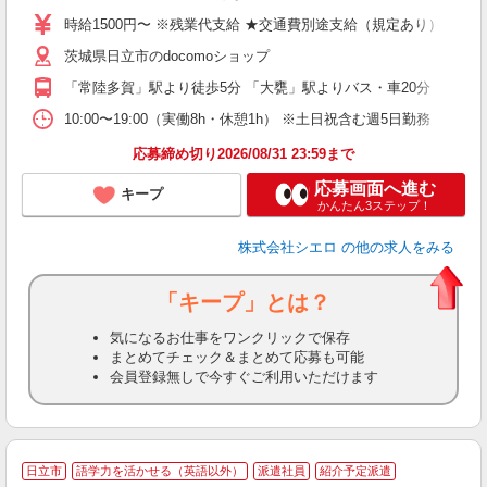
ー
時給1500円〜 ※残業代支給 ★交通費別途支給（規定あり） ゜+゜
自
茨城県日立市のdocomoショップ
ン
「常陸多賀」駅より徒歩5分 「大甕」駅よりバス・車20分
10:00〜19:00（実働8h・休憩1h） ※土日祝含む週5日勤務
応募締め切り2026/08/31 23:59まで
応募画面へ進む
キープ
かんたん3ステップ！
株式会社シエロ
の他の求人をみる
「キープ」とは？
気になるお仕事をワンクリックで保存
まとめてチェック＆まとめて応募も可能
会員登録無しで今すぐご利用いただけます
★
日立市
語学力を活かせる（英語以外）
派遣社員
紹介予定派遣
♪