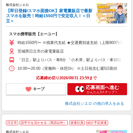
株式会社シエロ
【即日登録/スマホ面接OK】家電量販店で最新
スマホを販売！時給1550円で安定収入！＜日
立＞
事
即
スマホ携帯販売【エーユー】
躍
ー
時給1550円〜 ※残業代支給 ★交通費別途支給（上限800円/日）
自
茨城県日立市の家電量販店
ど
「日立」駅よりバス・車8分 「小木津」駅よりバス・車10分
10:00〜20:00（実働8h・休憩1h） ※土日祝含む週5日勤務
応募締め切り2026/08/31 23:59まで
応募画面へ進む
キープ
かんたん3ステップ！
株式会社シエロ
の他の求人をみる
★
日立市
語学力を活かせる（英語以外）
派遣社員
紹介予定派遣
♪
株式会社シエロ