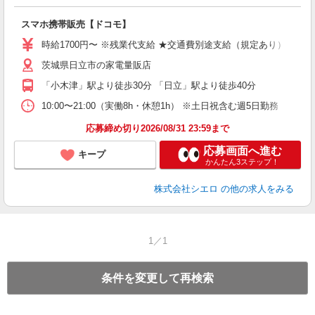
事
即
スマホ携帯販売【ドコモ】
躍
ー
時給1700円〜 ※残業代支給 ★交通費別途支給（規定あり） ゜+゜
自
茨城県日立市の家電量販店
ど
「小木津」駅より徒歩30分 「日立」駅より徒歩40分
10:00〜21:00（実働8h・休憩1h） ※土日祝含む週5日勤務
応募締め切り2026/08/31 23:59まで
応募画面へ進む
キープ
かんたん3ステップ！
株式会社シエロ
の他の求人をみる
1／1
条件を変更して再検索