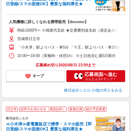
日登録/スマホ面接OK】豊富な福利厚生★
い
即
人気機種に詳しくなれる携帯販売【docomo】
躍
ー
時給1500円〜 ※残業代支給 ★交通費別途支給（規定あり） ゜+゜
自
茨城県日立市
ど
「小木津」駅よりバス・車5分 「十王」駅よりバス・車15分
10:00〜19:00（実働8h・休憩1h） ※土日祝含む週5日勤務
応募締め切り2026/08/31 23:59まで
応募画面へ進む
キープ
かんたん3ステップ！
株式会社シエロ
の他の求人をみる
★
日立市
語学力を活かせる（英語以外）
派遣社員
紹介予定派遣
♪
株式会社シエロ
≪小木津≫家電量販店で携帯・スマホ販売【即
日登録/スマホ面接OK】豊富な福利厚生★