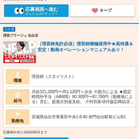
応募画面へ進む
キープ
かんたん3ステップ！
正社員
理容プラージュ 仙台店
［理容師免許必須］理容師積極採用中★高待遇＆
安定！動画オペレーションマニュアルあり！
理容師（スタイリスト）
職種
月給321,200円〜351,120円＋歩合 ※能力による ★固定
時間外手当（44時間）80,300円〜87,780円（勤務地によ
給与
る）含む。超過分別途支給。 ※特別条項付協定締結済...
宮城県仙台市青葉区中央1-8-40 井門仙台駅前ビルB1
勤務地
応募締め切り2026/08/31まで