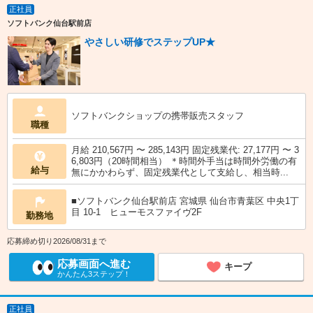
正社員
ソフトバンク仙台駅前店
やさしい研修でステップUP★
ソフトバンクショップの携帯販売スタッフ
職種
月給 210,567円 〜 285,143円 固定残業代: 27,177円 〜 3
6,803円（20時間相当） ＊時間外手当は時間外労働の有
給与
無にかかわらず、固定残業代として支給し、相当時...
■ソフトバンク仙台駅前店 宮城県 仙台市青葉区 中央1丁
目 10‐1 ヒューモスファイヴ2F
勤務地
応募締め切り2026/08/31まで
応募画面へ進む
キープ
かんたん3ステップ！
正社員