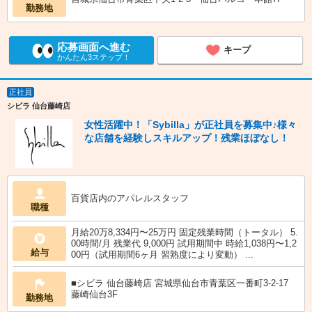
勤務地
応募画面へ進む
キープ
かんたん3ステップ！
正社員
シビラ 仙台藤崎店
女性活躍中！「Sybilla」が正社員を募集中♪様々
な店舗を経験しスキルアップ！残業ほぼなし！
百貨店内のアパレルスタッフ
職種
月給20万8,334円〜25万円 固定残業時間（トータル） 5.
00時間/月 残業代 9,000円 試用期間中 時給1,038円〜1,2
給与
00円（試用期間6ヶ月 習熟度により変動） ...
■シビラ 仙台藤崎店 宮城県仙台市青葉区一番町3-2-17
藤崎仙台3F
勤務地