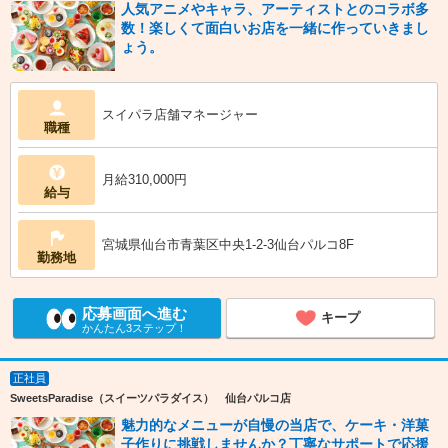
人気アニメやキャラ、アーティストとのコラボ多
数！楽しくて面白いお店を一緒に作っていきまし
ょう。
スイパラ店舗マネージャー
職種
月給310,000円
給与
宮城県仙台市青葉区中央1-2-3仙台パルコ8F
勤務地
応募画面へ進む
キープ
かんたん3ステップ！
正社員
SweetsParadise（スイーツパラダイス） 仙台パルコ店
魅力的なメニューが自慢の当店で、ケーキ・洋菓
子作りに挑戦しませんか？丁寧なサポートで応援