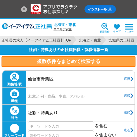
北海道・東北
▼エリア変更
正社員の求人【イーアイデム正社員】TOP
北海道・東北
宮城県の正社員
社割・特典ありの正社員転職・就職情報一覧
複数条件をまとめて検索する
仙台市青葉区
選択
勤務地/駅
選択
未設定
例）食品、事務、アパレル
職種
社割・特典あり
選択
特徴
を含む
絞込
を含まない
フリーワード