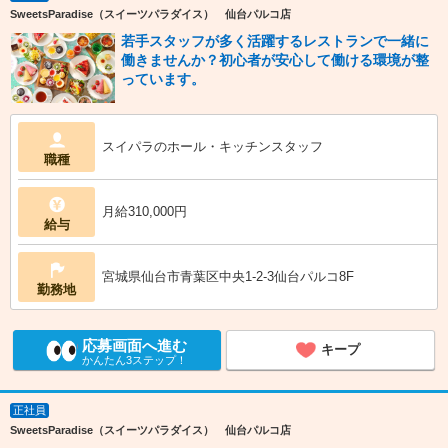
SweetsParadise（スイーツパラダイス） 仙台パルコ店
若手スタッフが多く活躍するレストランで一緒に
働きませんか？初心者が安心して働ける環境が整
っています。
スイパラのホール・キッチンスタッフ
職種
月給310,000円
給与
宮城県仙台市青葉区中央1-2-3仙台パルコ8F
勤務地
応募画面へ進む
キープ
かんたん3ステップ！
正社員
SweetsParadise（スイーツパラダイス） 仙台パルコ店