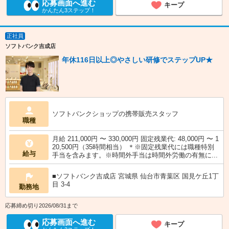
応募画面へ進む
キープ
かんたん3ステップ！
正社員
ソフトバンク吉成店
年休116日以上◎やさしい研修でステップUP★
ソフトバンクショップの携帯販売スタッフ
職種
月給 211,000円 〜 330,000円 固定残業代: 48,000円 〜 1
20,500円（35時間相当） ＊※固定残業代には職種特別
給与
手当を含みます。※時間外手当は時間外労働の有無に...
■ソフトバンク吉成店 宮城県 仙台市青葉区 国見ケ丘1丁
目 3‐4
勤務地
応募締め切り2026/08/31まで
応募画面へ進む
キープ