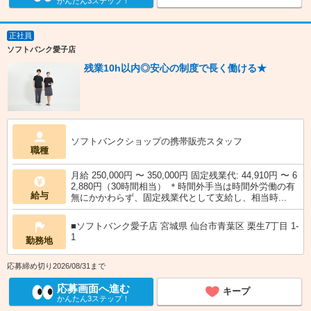
かんたん3ステップ！
正社員
ソフトバンク愛子店
残業10h以内◎安心の制度で長く働ける★
ソフトバンクショップの携帯販売スタッフ
職種
月給 250,000円 〜 350,000円 固定残業代: 44,910円 〜 6
2,880円（30時間相当） ＊時間外手当は時間外労働の有
給与
無にかかわらず、固定残業代として支給し、相当時...
■ソフトバンク愛子店 宮城県 仙台市青葉区 栗生7丁目 1‐
1
勤務地
応募締め切り2026/08/31まで
応募画面へ進む
キープ
かんたん3ステップ！