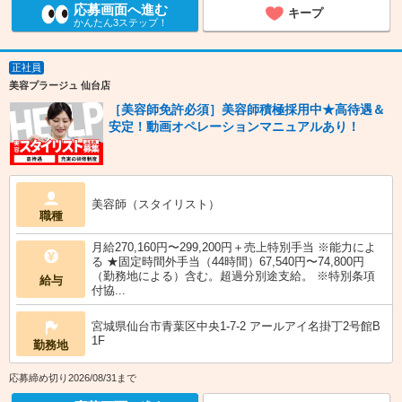
応募画面へ進む
キープ
かんたん3ステップ！
正社員
美容プラージュ 仙台店
［美容師免許必須］美容師積極採用中★高待遇＆
安定！動画オペレーションマニュアルあり！
美容師（スタイリスト）
職種
月給270,160円〜299,200円＋売上特別手当 ※能力によ
る ★固定時間外手当（44時間）67,540円〜74,800円
（勤務地による）含む。超過分別途支給。 ※特別条項
給与
付協...
宮城県仙台市青葉区中央1-7-2 アールアイ名掛丁2号館B
1F
勤務地
応募締め切り2026/08/31まで