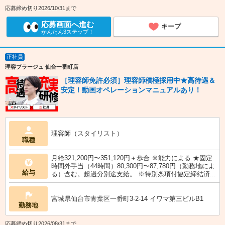
応募締め切り2026/10/31まで
応募画面へ進む
キープ
かんたん3ステップ！
正社員
理容プラージュ 仙台一番町店
［理容師免許必須］理容師積極採用中★高待遇＆
安定！動画オペレーションマニュアルあり！
理容師（スタイリスト）
職種
月給321,200円〜351,120円＋歩合 ※能力による ★固定
時間外手当（44時間）80,300円〜87,780円（勤務地によ
給与
る）含む。超過分別途支給。 ※特別条項付協定締結済...
宮城県仙台市青葉区一番町3-2-14 イワマ第三ビルB1
勤務地
応募締め切り2026/08/31まで