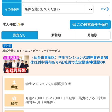
絞込
その他条件
求人件数 :
5
件
この検索条件を保存
指定なし
新着順
月給順
正社員
株式会社ジェイ・エス・ビー・フードサービス
〈仙台市青葉区〉学生マンションの調理責任者/週
休2日制×賞与あり×正社員で安定勤務/車通勤OK
学生マンションでの調理責任者
職種
月給230,000円〜250,000円 ※経験・能力による ※試用
期間3ヶ月（同条件）
給与