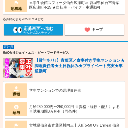
≪学生会館スフィーダ仙台広瀬町≫ 宮城県仙台市青葉
区広瀬町4-25 ★自転車・バイク・車通勤可
勤務地
応募締め切り2027/07/04まで
応募画面へ進む
キープ
かんたん3ステップ！
正社員
株式会社ジェイ・エス・ビー・フードサービス
【賞与あり♪】青葉区／食事付き学生マンション★
調理責任者★土日祝休み★プライベート充実★車
通勤可
学生マンションでの調理責任者
職種
月給230,000円〜250,000円 ※資格・経験・能力による
※試用期間3ヵ月有（同条件）
給与
宮城県仙台市青葉区川内三十人町5‐50 Uni E‘meal 仙台