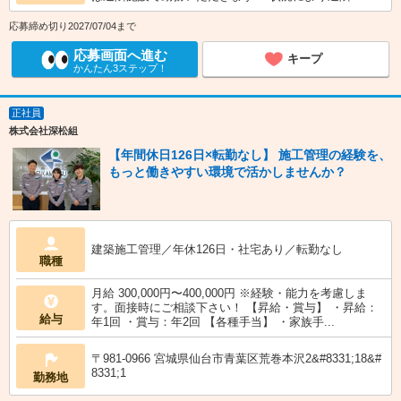
応募締め切り2027/07/04まで
応募画面へ進む
キープ
かんたん3ステップ！
正社員
株式会社深松組
【年間休日126日×転勤なし】 施工管理の経験を、
もっと働きやすい環境で活かしませんか？
建築施工管理／年休126日・社宅あり／転勤なし
職種
月給 300,000円〜400,000円 ※経験・能力を考慮しま
す。面接時にご相談下さい！ 【昇給・賞与】 ・昇給：
給与
年1回 ・賞与：年2回 【各種手当】 ・家族手...
〒981-0966 宮城県仙台市青葉区荒巻本沢2&#8331;18&#
8331;1
勤務地