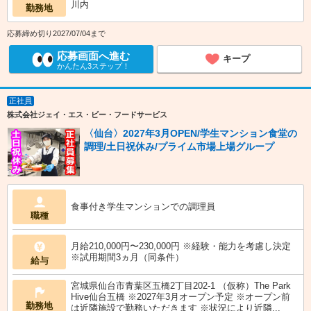
川内
勤務地
応募締め切り2027/07/04まで
応募画面へ進む
キープ
かんたん3ステップ！
正社員
株式会社ジェイ・エス・ビー・フードサービス
〈仙台〉2027年3月OPEN/学生マンション食堂の
調理/土日祝休み/プライム市場上場グループ
食事付き学生マンションでの調理員
職種
月給210,000円〜230,000円 ※経験・能力を考慮し決定
※試用期間3ヵ月（同条件）
給与
宮城県仙台市青葉区五橋2丁目202-1 （仮称）The Park
Hive仙台五橋 ※2027年3月オープン予定 ※オープン前
勤務地
は近隣施設で勤務いただきます ※状況により近隣...