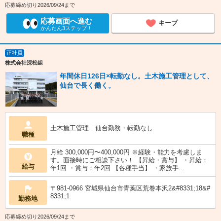
応募締め切り2026/09/24まで
応募画面へ進む
キープ
かんたん3ステップ！
正社員
株式会社深松組
年間休日126日×転勤なし。土木施工管理として、
仙台で長く働く。
土木施工管理｜仙台勤務・転勤なし
職種
月給 300,000円〜400,000円 ※経験・能力を考慮しま
す。面接時にご相談下さい！ 【昇給・賞与】 ・昇給：
給与
年1回 ・賞与：年2回 【各種手当】 ・家族手...
〒981-0966 宮城県仙台市青葉区荒巻本沢2&#8331;18&#
8331;1
勤務地
応募締め切り2026/09/24まで