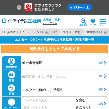
北海道・東北
▼エリア変更
正社員の求人【イーアイデム正社員】TOP
北海道・東北
宮城県の正社員
エルダー（50代～）活躍中の正社員転職・就職情報一覧
複数条件をまとめて検索する
仙台市青葉区
選択
勤務地/駅
選択
未設定
例）食品、事務、アパレル
職種
エルダー（50代～）活躍中
選択
特徴
を含む
絞込
を含まない
フリーワード