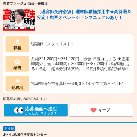
理容プラージュ 仙台一番町店
［理容師免許必須］理容師積極採用中★高待遇＆
安定！動画オペレーションマニュアルあり！
理容師（スタイリスト）
職種
月給321,200円〜351,120円＋歩合 ※能力による ★固定
時間外手当（44時間）80,300円〜87,780円（勤務地によ
給与
る）含む。超過分別途支給。 ※特別条項付協定締結済...
宮城県仙台市青葉区一番町3-2-14 イワマ第三ビルB1
勤務地
応募締め切り2026/08/31まで
応募画面へ進む
キープ
かんたん3ステップ！
正社員
あやし地域包括支援センター