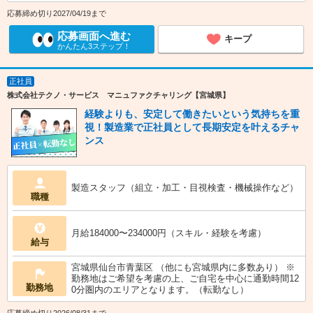
応募締め切り2027/04/19まで
応募画面へ進む
キープ
かんたん3ステップ！
正社員
株式会社テクノ・サービス マニュファクチャリング【宮城県】
経験よりも、安定して働きたいという気持ちを重
視！製造業で正社員として長期安定を叶えるチャ
ンス
製造スタッフ（組立・加工・目視検査・機械操作など）
職種
月給184000〜234000円（スキル・経験を考慮）
給与
宮城県仙台市青葉区 （他にも宮城県内に多数あり） ※
勤務地はご希望を考慮の上、ご自宅を中心に通勤時間12
勤務地
0分圏内のエリアとなります。（転勤なし）