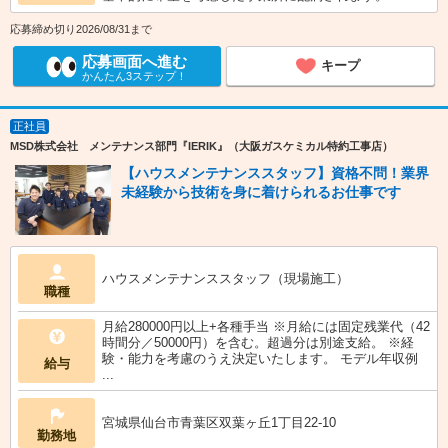
応募締め切り2026/08/31まで
応募画面へ進む
キープ
かんたん3ステップ！
正社員
MSD株式会社 メンテナンス部門『IERIK』（大阪ガスケミカル特約工事店）
【ハウスメンテナンススタッフ】資格不問！業界
未経験から技術を身に着けられるお仕事です
ハウスメンテナンススタッフ（現場施工）
職種
月給280000円以上+各種手当 ※月給には固定残業代（42
時間分／50000円）を含む。超過分は別途支給。 ※経
験・能力を考慮のうえ決定いたします。 モデル年収例
給与
...
宮城県仙台市青葉区双葉ヶ丘1丁目22-10
勤務地