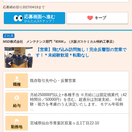
応募締め切り2027/04/19まで
応募画面へ進む
キープ
かんたん3ステップ！
正社員
MSD株式会社 メンテナンス部門『IERIK』（大阪ガスケミカル特約工事店）
【営業】飛び込み訪問無し！完全反響型の営業で
す！＊未経験歓迎＊転勤なし
既存取引先中心・反響営業
職種
月給250000円以上+各種手当 ※月給には固定残業代（42
時間分／50000円）を含む。超過分は別途支給。 ※経
験・能力を考慮のうえ決定いたします。 モデル年収例
給与
...
宮城県仙台市青葉区双葉ヶ丘1丁目22-10
勤務地