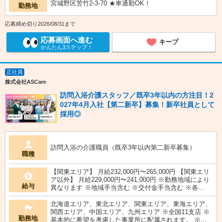
宮城野区苦竹2-3-70 ★車通勤OK！
勤務地
応募締め切り2026/08/31まで
応募画面へ進む
キープ
かんたん3ステップ！
正社員
株式会社ASCare
訪問入浴介護スタッフ／既卒3年以内の方注目！2
027年4月入社【第二新卒】募集！新卒社員として
採用◎
訪問入浴の介護職員（既卒3年以内第二新卒募集）
職種
【関東エリア】 月給232,000円〜265,000円 【関東エリ
ア以外】 月給229,000円〜241,000円 ※勤務地域により
給与
異なります ※地域手当含む ※交付金手当含む ※各...
北海道エリア、東北エリア、関東エリア、東海エリア、
関西エリア、中国エリア、九州エリア ※全国11支店 ※
勤務地
基本的に希望を考慮した事業所に配属されます。 ※...