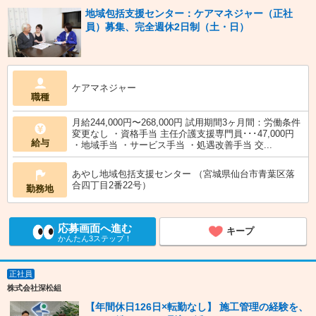
地域包括支援センター：ケアマネジャー（正社
員）募集、完全週休2日制（土・日）
ケアマネジャー
職種
月給244,000円〜268,000円 試用期間3ヶ月間：労働条件
変更なし ・資格手当 主任介護支援専門員･･･47,000円
給与
・地域手当 ・サービス手当 ・処遇改善手当 交...
あやし地域包括支援センター （宮城県仙台市青葉区落
合四丁目2番22号）
勤務地
応募画面へ進む
キープ
かんたん3ステップ！
正社員
株式会社深松組
【年間休日126日×転勤なし】 施工管理の経験を、