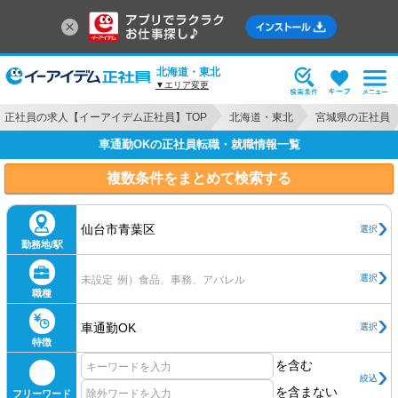
北海道・東北
▼エリア変更
正社員の求人【イーアイデム正社員】TOP
北海道・東北
宮城県の正社員
車通勤OKの正社員転職・就職情報一覧
複数条件をまとめて検索する
仙台市青葉区
選択
勤務地/駅
選択
未設定
例）食品、事務、アパレル
職種
車通勤OK
選択
特徴
を含む
絞込
を含まない
フリーワード