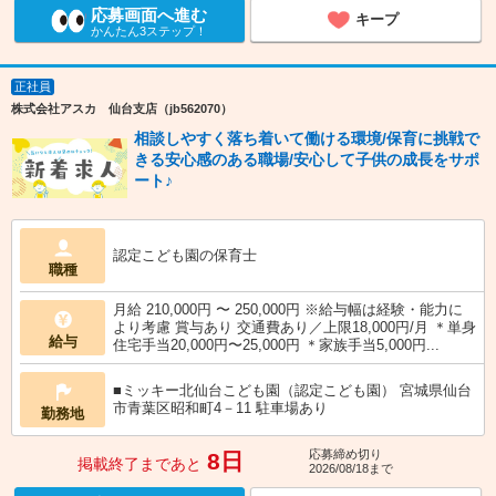
応募画面へ進む
キープ
かんたん3ステップ！
正社員
株式会社アスカ 仙台支店（jb562070）
相談しやすく落ち着いて働ける環境/保育に挑戦で
きる安心感のある職場/安心して子供の成長をサポ
ート♪
認定こども園の保育士
職種
月給 210,000円 〜 250,000円 ※給与幅は経験・能力に
より考慮 賞与あり 交通費あり／上限18,000円/月 ＊単身
給与
住宅手当20,000円〜25,000円 ＊家族手当5,000円...
■ミッキー北仙台こども園（認定こども園） 宮城県仙台
市青葉区昭和町4－11 駐車場あり
勤務地
応募締め切り
8日
掲載終了まであと
2026/08/18まで