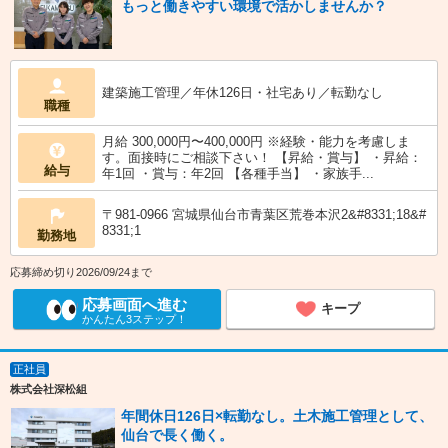
もっと働きやすい環境で活かしませんか？
建築施工管理／年休126日・社宅あり／転勤なし
職種
月給 300,000円〜400,000円 ※経験・能力を考慮しま
す。面接時にご相談下さい！ 【昇給・賞与】 ・昇給：
給与
年1回 ・賞与：年2回 【各種手当】 ・家族手...
〒981-0966 宮城県仙台市青葉区荒巻本沢2&#8331;18&#
8331;1
勤務地
応募締め切り2026/09/24まで
応募画面へ進む
キープ
かんたん3ステップ！
正社員
株式会社深松組
年間休日126日×転勤なし。土木施工管理として、
仙台で長く働く。