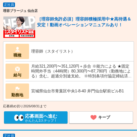
正社員
理容プラージュ 仙台店
［理容師免許必須］理容師積極採用中★高待遇＆
安定！動画オペレーションマニュアルあり！
理容師（スタイリスト）
職種
月給321,200円〜351,120円＋歩合 ※能力による ★固定
時間外手当（44時間）80,300円〜87,780円（勤務地によ
給与
る）含む。超過分別途支給。 ※特別条項付協定締結済...
宮城県仙台市青葉区中央1-8-40 井門仙台駅前ビルB1
勤務地
応募締め切り2026/08/31まで
応募画面へ進む
キープ
かんたん3ステップ！
正社員