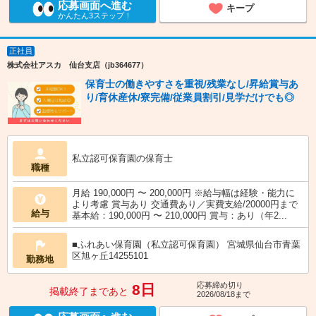
応募画面へ進む
キープ
かんたん3ステップ！
正社員
株式会社アスカ 仙台支店（jb364677）
保育士の働きやすさを重視/残業なし/昇給賞与あ
り/育休産休/寮完備/従業員割引/見学だけでも◎
私立認可保育園の保育士
職種
月給 190,000円 〜 200,000円 ※給与幅は経験・能力に
より考慮 賞与あり 交通費あり／実費支給/20000円まで
給与
基本給：190,000円 〜 210,000円 賞与：あり（年2...
■ふれあい保育園（私立認可保育園） 宮城県仙台市青葉
区旭ヶ丘14255101
勤務地
応募締め切り
8日
掲載終了まであと
2026/08/18まで