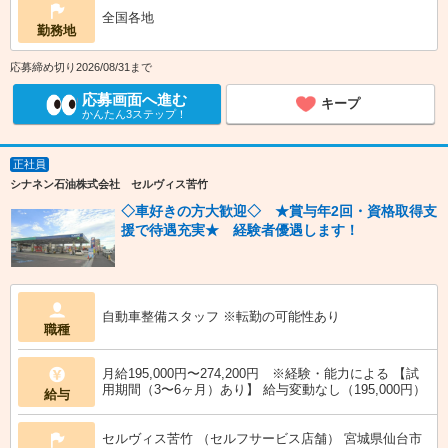
全国各地
勤務地
応募締め切り2026/08/31まで
応募画面へ進む
キープ
かんたん3ステップ！
正社員
シナネン石油株式会社 セルヴィス苦竹
◇車好きの方大歓迎◇ ★賞与年2回・資格取得支
援で待遇充実★ 経験者優遇します！
自動車整備スタッフ ※転勤の可能性あり
職種
月給195,000円〜274,200円 ※経験・能力による 【試
用期間（3〜6ヶ月）あり】 給与変動なし（195,000円）
給与
セルヴィス苦竹 （セルフサービス店舗） 宮城県仙台市