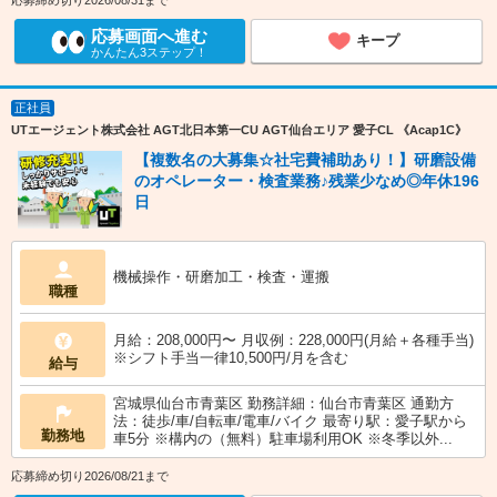
応募締め切り2026/08/31まで
応募画面へ進む
キープ
かんたん3ステップ！
正社員
UTエージェント株式会社 AGT北日本第一CU AGT仙台エリア 愛子CL 《Acap1C》
【複数名の大募集☆社宅費補助あり！】研磨設備
のオペレーター・検査業務♪残業少なめ◎年休196
日
機械操作・研磨加工・検査・運搬
職種
月給：208,000円〜 月収例：228,000円(月給＋各種手当)
※シフト手当一律10,500円/月を含む
給与
宮城県仙台市青葉区 勤務詳細：仙台市青葉区 通勤方
法：徒歩/車/自転車/電車/バイク 最寄り駅：愛子駅から
勤務地
車5分 ※構内の（無料）駐車場利用OK ※冬季以外...
応募締め切り2026/08/21まで