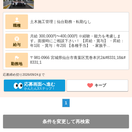
土木施工管理｜仙台勤務・転勤なし
職種
月給 300,000円〜400,000円 ※経験・能力を考慮しま
す。面接時にご相談下さい！ 【昇給・賞与】 ・昇給：
給与
年1回 ・賞与：年2回 【各種手当】 ・家族手...
〒981-0966 宮城県仙台市青葉区荒巻本沢2&#8331;18&#
8331;1
勤務地
応募締め切り2026/09/24まで
応募画面へ進む
キープ
かんたん3ステップ！
1
条件を変更して再検索