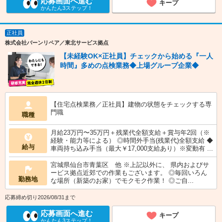
応募画面へ進む
キープ
かんたん3ステップ！
正社員
株式会社バーンリペア／東北サービス拠点
【未経験OK×正社員】チェックから始める『一人
時間』多めの点検業務◆上場グループ企業◆
【住宅点検業務／正社員】建物の状態をチェックする専
門職
職種
月給23万円〜35万円＋残業代全額支給＋賞与年2回（※
経験・能力等による） ◎時間外手当(残業代)全額支給 ◆
給与
車両持ち込み手当（最大￥17,000支給あり）※変動有 ...
宮城県仙台市青葉区 他 ※上記以外に、 県内およびサ
ービス拠点近郊での作業もございます。 ◎毎回いろん
勤務地
な場所（新築のお家）でモクモク作業！ ◎ご自...
応募締め切り2026/08/31まで
応募画面へ進む
キープ
かんたん3ステップ！