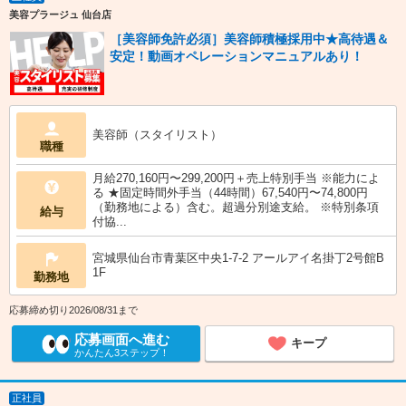
美容プラージュ 仙台店
［美容師免許必須］美容師積極採用中★高待遇＆
安定！動画オペレーションマニュアルあり！
美容師（スタイリスト）
職種
月給270,160円〜299,200円＋売上特別手当 ※能力によ
る ★固定時間外手当（44時間）67,540円〜74,800円
（勤務地による）含む。超過分別途支給。 ※特別条項
給与
付協...
宮城県仙台市青葉区中央1-7-2 アールアイ名掛丁2号館B
1F
勤務地
応募締め切り2026/08/31まで
応募画面へ進む
キープ
かんたん3ステップ！
正社員