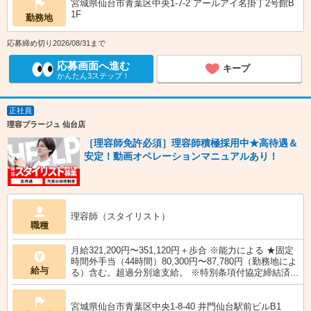
宮城県仙台市青葉区中央1-7-2 アールアイ名掛丁2号館B
1F
勤務地
応募締め切り2026/08/31まで
応募画面へ進む
キープ
かんたん3ステップ！
正社員
理容プラージュ 仙台店
［理容師免許必須］理容師積極採用中★高待遇＆
安定！動画オペレーションマニュアルあり！
理容師（スタイリスト）
職種
月給321,200円〜351,120円＋歩合 ※能力による ★固定
時間外手当（44時間）80,300円〜87,780円（勤務地によ
給与
る）含む。超過分別途支給。 ※特別条項付協定締結済...
宮城県仙台市青葉区中央1-8-40 井門仙台駅前ビルB1