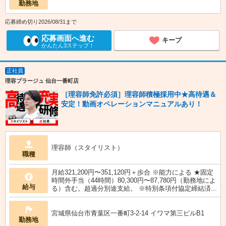
勤務地
応募締め切り2026/08/31まで
応募画面へ進む
キープ
かんたん3ステップ！
正社員
理容プラージュ 仙台一番町店
［理容師免許必須］理容師積極採用中★高待遇＆
安定！動画オペレーションマニュアルあり！
理容師（スタイリスト）
職種
月給321,200円〜351,120円＋歩合 ※能力による ★固定
時間外手当（44時間）80,300円〜87,780円（勤務地によ
給与
る）含む。超過分別途支給。 ※特別条項付協定締結済...
宮城県仙台市青葉区一番町3-2-14 イワマ第三ビルB1
勤務地