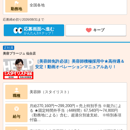
全国各地
勤務地
応募締め切り2026/08/31まで
応募画面へ進む
キープ
かんたん3ステップ！
正社員
美容プラージュ 仙台店
［美容師免許必須］美容師積極採用中★高待遇＆
安定！動画オペレーションマニュアルあり！
美容師（スタイリスト）
職種
月給270,160円〜299,200円＋売上特別手当 ※能力によ
る ★固定時間外手当（44時間）67,540円〜74,800円
（勤務地による）含む。超過分別途支給。 ※特別条項
給与
付協...