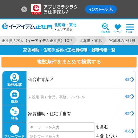
北海道・東北
▼エリア変更
正社員の求人【イーアイデム正社員】TOP
北海道・東北
宮城県の正社員
家賃補助・住宅手当有の正社員転職・就職情報一覧
複数条件をまとめて検索する
仙台市青葉区
選択
勤務地/駅
選択
未設定
例）食品、事務、アパレル
職種
家賃補助・住宅手当有
選択
特徴
を含む
絞込
を含まない
フリーワード