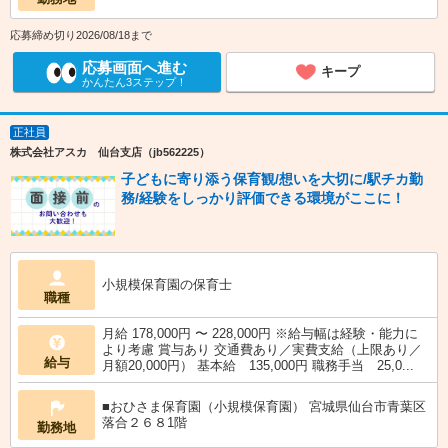
応募締め切り2026/08/18まで
応募画面へ進む
キープ
かんたん3ステップ！
正社員
株式会社アスカ 仙台支店（jb562225）
子どもに寄り添う保育観/想いを大切に/駅チカ勤
務/経験をしっかり評価できる環境がここに！
小規模保育園の保育士
職種
月給 178,000円 〜 228,000円 ※給与幅は経験・能力に
より考慮 賞与あり 交通費あり／実費支給（上限あり／
給与
月額20,000円） 基本給 135,000円 職務手当 25,0...
■おひさま保育園（小規模保育園） 宮城県仙台市青葉区
落合２６８1階
勤務地