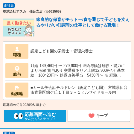
正社員
株式会社アスカ 仙台支店（jb661565）
家庭的な保育がモットー/食を通じて子どもを支え
るやりがい◎調理の仕事として働ける職場！
認定こども園の栄養士・管理栄養士
職種
月給 189,460円 〜 279,900円 ※給与幅は経験・能力に
より考慮 賞与あり 交通費あり／上限12,900円/月 基本
給与
給 180420円〜 処遇改善手当 5430円〜 ※ 経験...
■カール英会話チルドレン（認定こども園） 宮城県仙台
市青葉区錦ケ丘１丁目３－１ヒルサイドモール内
勤務地
応募締め切り2026/08/18まで
応募画面へ進む
キープ
かんたん3ステップ！
正社員