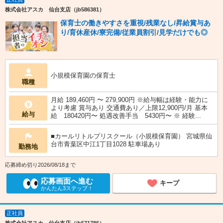
株式会社アスカ 仙台支店（jb586381）
保育士の働きやすさを重視/残業なし/昇給賞与あ
り/育休産休/寮完備/従業員割引/見学だけでも◎
小規模保育園の保育士
職種
月給 189,460円 〜 279,900円 ※給与幅は経験・能力に
より考慮 賞与あり 交通費あり／上限12,900円/月 基本
給与
給 180420円〜 処遇改善手当 5430円〜 ※ 経験...
■カールリトルプリスクール（小規模保育園） 宮城県仙
台市青葉区中江1丁目1028 駐車場あり
勤務地
応募締め切り2026/08/18まで
応募画面へ進む
キープ
かんたん3ステップ！
正社員