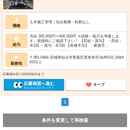
土木施工管理｜仙台勤務・転勤なし
職種
月給 300,000円〜400,000円 ※経験・能力を考慮しま
す。面接時にご相談下さい！ 【昇給・賞与】 ・昇給：
給与
年1回 ・賞与：年2回 【各種手当】 ・家族手...
〒981-0966 宮城県仙台市青葉区荒巻本沢2&#8331;18&#
8331;1
勤務地
応募締め切り2026/09/24まで
応募画面へ進む
キープ
かんたん3ステップ！
1
条件を変更して再検索