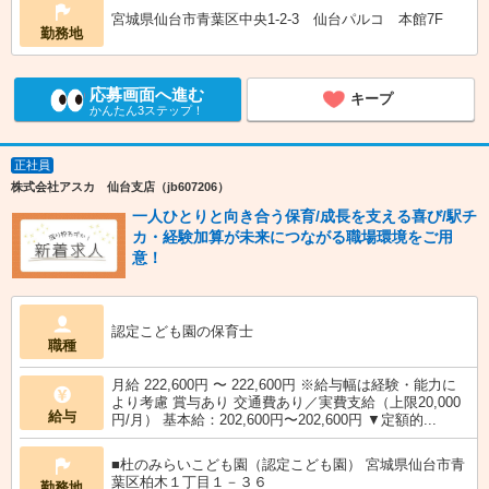
宮城県仙台市青葉区中央1-2-3 仙台パルコ 本館7F
勤務地
応募画面へ進む
キープ
かんたん3ステップ！
正社員
株式会社アスカ 仙台支店（jb607206）
一人ひとりと向き合う保育/成長を支える喜び/駅チ
カ・経験加算が未来につながる職場環境をご用
意！
認定こども園の保育士
職種
月給 222,600円 〜 222,600円 ※給与幅は経験・能力に
より考慮 賞与あり 交通費あり／実費支給（上限20,000
給与
円/月） 基本給：202,600円〜202,600円 ▼定額的...
■杜のみらいこども園（認定こども園） 宮城県仙台市青
葉区柏木１丁目１－３６
勤務地