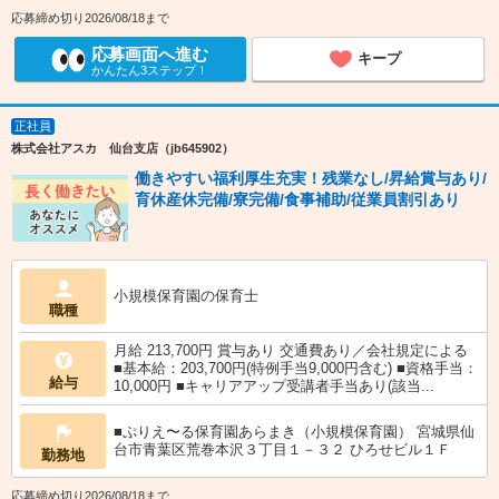
応募締め切り2026/08/18まで
応募画面へ進む
キープ
かんたん3ステップ！
正社員
株式会社アスカ 仙台支店（jb645902）
働きやすい福利厚生充実！残業なし/昇給賞与あり/
育休産休完備/寮完備/食事補助/従業員割引あり
小規模保育園の保育士
職種
月給 213,700円 賞与あり 交通費あり／会社規定による
■基本給：203,700円(特例手当9,000円含む) ■資格手当：
給与
10,000円 ■キャリアアップ受講者手当あり(該当...
■ぷりえ〜る保育園あらまき（小規模保育園） 宮城県仙
台市青葉区荒巻本沢３丁目１－３２ ひろせビル１Ｆ
勤務地
応募締め切り2026/08/18まで