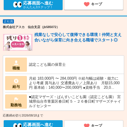
応募画面へ進む
キープ
かんたん3ステップ！
正社員
株式会社アスカ 仙台支店（jb585072）
残業なしで安心して復帰できる環境！仲間と支え
合いながら保育に向き合える職場でスタート◎
認定こども園の保育士
職種
月給 183,000円 〜 284,000円 ※給与幅は経験・能力に
より考慮 賞与あり 交通費あり／上限あり 月額15,000
給与
円 基本給：140,000〜200,000円 ●資格手当 20,0...
■認定マザーズ・ばんすいこども園（認定こども園） 宮
城県仙台市青葉区春日町５－２６春日町マザーズチャイ
勤務地
ルドセンター
応募締め切り2026/08/18まで
応募画面へ進む
キープ