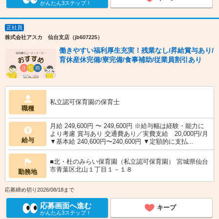
かんたん3ステップ！
正社員
株式会社アスカ 仙台支店（jb607225）
働きやすい福利厚生充実！残業なし/昇給賞与あり/
育休産休完備/寮完備/食事補助/従業員割引あり
私立認可保育園の保育士
職種
月給 249,600円 〜 249,600円 ※給与幅は経験・能力に
より考慮 賞与あり 交通費あり／実費支給 20,000円/月
給与
▼基本給 240,600円〜240,600円 ▼定額的に支払...
■北・杜のみらい保育園（私立認可保育園） 宮城県仙台
市青葉区北山１丁目１－１８
勤務地
応募締め切り2026/08/18まで
応募画面へ進む
キープ
かんたん3ステップ！