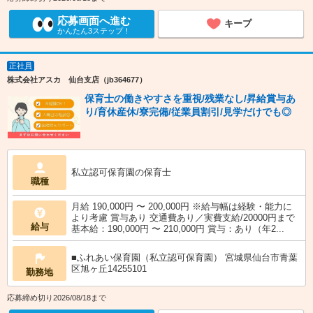
応募画面へ進む
キープ
かんたん3ステップ！
正社員
株式会社アスカ 仙台支店（jb364677）
保育士の働きやすさを重視/残業なし/昇給賞与あ
り/育休産休/寮完備/従業員割引/見学だけでも◎
私立認可保育園の保育士
職種
月給 190,000円 〜 200,000円 ※給与幅は経験・能力に
より考慮 賞与あり 交通費あり／実費支給/20000円まで
給与
基本給：190,000円 〜 210,000円 賞与：あり（年2...
■ふれあい保育園（私立認可保育園） 宮城県仙台市青葉
区旭ヶ丘14255101
勤務地
応募締め切り2026/08/18まで