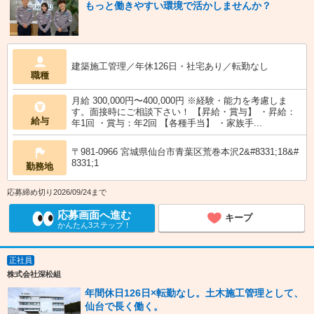
もっと働きやすい環境で活かしませんか？
建築施工管理／年休126日・社宅あり／転勤なし
職種
月給 300,000円〜400,000円 ※経験・能力を考慮しま
す。面接時にご相談下さい！ 【昇給・賞与】 ・昇給：
給与
年1回 ・賞与：年2回 【各種手当】 ・家族手...
〒981-0966 宮城県仙台市青葉区荒巻本沢2&#8331;18&#
8331;1
勤務地
応募締め切り2026/09/24まで
応募画面へ進む
キープ
かんたん3ステップ！
正社員
株式会社深松組
年間休日126日×転勤なし。土木施工管理として、
仙台で長く働く。