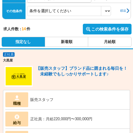
絞込
その他条件
求人件数 :
14
件
この検索条件を保存
指定なし
新着順
月給順
正社員
大黒屋
【販売スタッフ】ブランド品に囲まれる毎日を！
未経験でもしっかりサポートします♪
販売スタッフ
職種
正社員：月給220,000円〜300,000円
給与