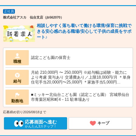
正社員
株式会社アスカ 仙台支店（jb562070）
相談しやすく落ち着いて働ける環境/保育に挑戦で
きる安心感のある職場/安心して子供の成長をサポ
ート♪
認定こども園の保育士
職種
月給 210,000円 〜 250,000円 ※給与幅は経験・能力に
より考慮 賞与あり 交通費あり／上限18,000円/月 ＊単身
給与
住宅手当20,000円〜25,000円 ＊家族手当5,000円...
■ミッキー北仙台こども園（認定こども園） 宮城県仙台
市青葉区昭和町4－11 駐車場あり
勤務地
応募締め切り2026/08/18まで
応募画面へ進む
キープ
かんたん3ステップ！