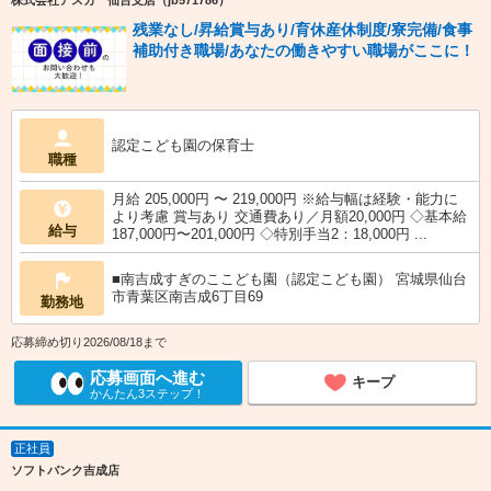
株式会社アスカ 仙台支店（jb571786）
残業なし/昇給賞与あり/育休産休制度/寮完備/食事
補助付き職場/あなたの働きやすい職場がここに！
認定こども園の保育士
職種
月給 205,000円 〜 219,000円 ※給与幅は経験・能力に
より考慮 賞与あり 交通費あり／月額20,000円 ◇基本給
給与
187,000円〜201,000円 ◇特別手当2：18,000円 ...
■南吉成すぎのここども園（認定こども園） 宮城県仙台
市青葉区南吉成6丁目69
勤務地
応募締め切り2026/08/18まで
応募画面へ進む
キープ
かんたん3ステップ！
正社員
ソフトバンク吉成店