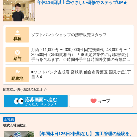
年休116日以上◎やさしい研修でステップUP★
ソフトバンクショップの携帯販売スタッフ
職種
月給 211,000円 〜 330,000円 固定残業代: 48,000円 〜 1
20,500円（35時間相当） ＊※固定残業代には職種特別
給与
手当を含みます。※時間外手当は時間外労働の有無に...
■ソフトバンク吉成店 宮城県 仙台市青葉区 国見ケ丘1丁
目 3‐4
勤務地
応募締め切り2026/08/31まで
応募画面へ進む
キープ
かんたん3ステップ！
正社員
株式会社深松組
【年間休日126日×転勤なし】 施工管理の経験を、