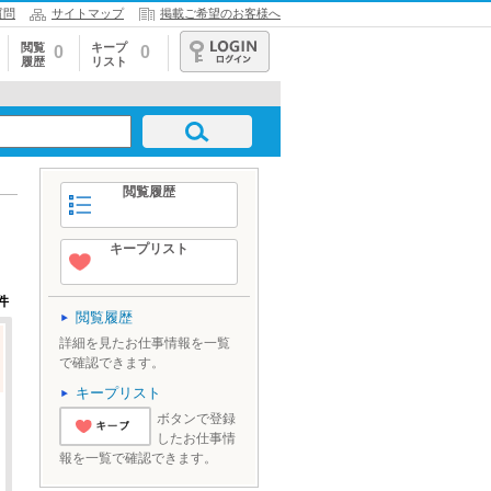
質問
サイトマップ
掲載ご希望のお客様へ
閲覧
キープ
0
0
履歴
リスト
ログイン
閲覧履歴
キープリスト
件
閲覧履歴
詳細を見たお仕事情報を一覧
で確認できます。
キープリスト
ボタンで登録
したお仕事情
'とりあえずキ
報を一覧で確認できます。
ープ'