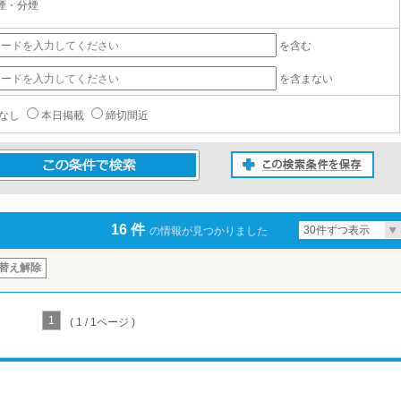
煙・分煙
を含む
を含まない
なし
本日掲載
締切間近
この検索条件を保存
条件で検索
16 件
30件ずつ表示
の情報が見つかりました
替え解除
1
( 1 / 1ページ )