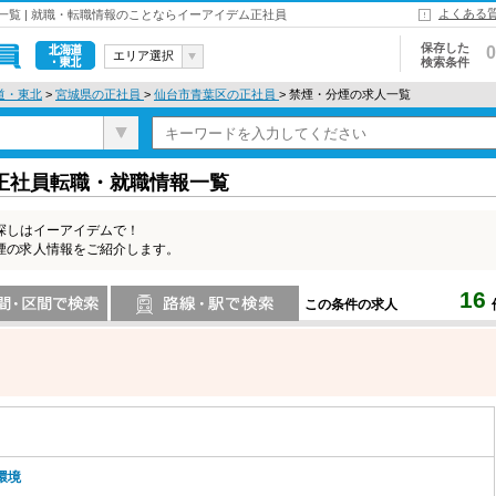
よくある
覧 | 就職・転職情報のことならイーアイデム正社員
保存した
0
エリア選択
検索条件
北海道・東
道・東北
>
宮城県の正社員
>
仙台市青葉区の正社員
> 禁煙・分煙の求人一覧
北
正社員転職・就職情報一覧
探しはイーアイデムで！
煙の求人情報をご紹介します。
16
この条件の求人
索
路線・駅・駅で検索
環境