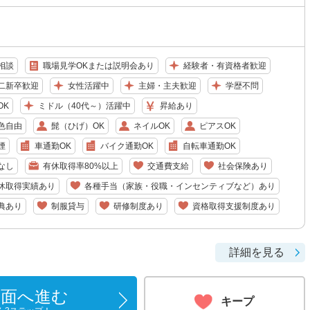
相談
職場見学OKまたは説明会あり
経験者・有資格者歓迎
二新卒歓迎
女性活躍中
主婦・主夫歓迎
学歴不問
OK
ミドル（40代～）活躍中
昇給あり
色自由
髭（ひげ）OK
ネイルOK
ピアスOK
煙
車通勤OK
バイク通勤OK
自転車通勤OK
なし
有休取得率80%以上
交通費支給
社会保険あり
休取得実績あり
各種手当（家族・役職・インセンティブなど）あり
典あり
制服貸与
研修制度あり
資格取得支援制度あり
詳細を見る
画面へ進む
キープ