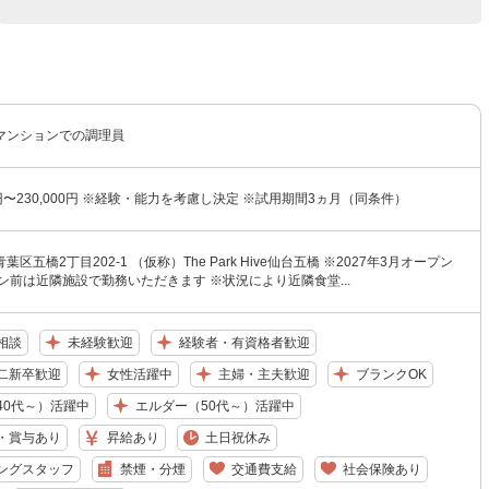
マンションでの調理員
0円〜230,000円 ※経験・能力を考慮し決定 ※試用期間3ヵ月（同条件）
区五橋2丁目202-1 （仮称）The Park Hive仙台五橋 ※2027年3月オープン
ン前は近隣施設で勤務いただきます ※状況により近隣食堂...
相談
未経験歓迎
経験者・有資格者歓迎
二新卒歓迎
女性活躍中
主婦・主夫歓迎
ブランクOK
40代～）活躍中
エルダー（50代～）活躍中
・賞与あり
昇給あり
土日祝休み
ングスタッフ
禁煙・分煙
交通費支給
社会保険あり