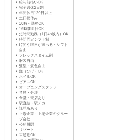
給与前払いOK
完全週休2日制
年間休日120日以上
土日祝休み
10時～勤務OK
16時前退社OK
短時間勤務（1日4h以内）OK
時間固定シフト制
時間や曜日が選べる・シフト
自由
フレックスタイム制
服装自由
髪型・髪色自由
髭（ひげ）OK
ネイルOK
ピアスOK
オープニングスタッフ
禁煙・分煙
食堂・売店あり
駅直結・駅チカ
託児所あり
上場企業・上場企業のグルー
プ会社
公的機関
リゾート
車通勤OK