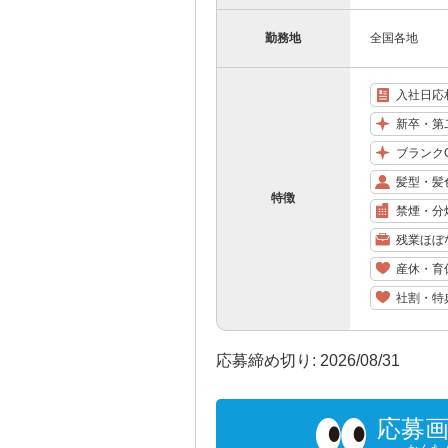
勤務地
全国各地
入社日応
新卒・第
ブランク
髪型・髪
特徴
禁煙・分
残業ほぼ
産休・育
社割・特
応募締め切り: 2026/08/31
応募