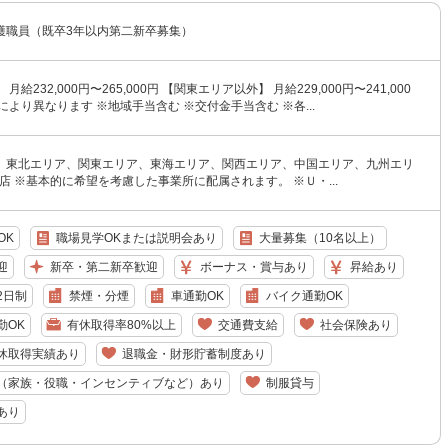
護職員（既卒3年以内第二新卒募集）
月給232,000円〜265,000円 【関東エリア以外】 月給229,000円〜241,000
により異なります ※地域手当含む ※交付金手当含む ※各...
、東北エリア、関東エリア、東海エリア、関西エリア、中国エリア、九州エリ
支店 ※基本的に希望を考慮した事業所に配属されます。 ※Ｕ・...
OK
職場見学OKまたは説明会あり
大量募集（10名以上）
迎
新卒・第二新卒歓迎
ボーナス・賞与あり
昇給あり
2日制
禁煙・分煙
車通勤OK
バイク通勤OK
勤OK
有休取得率80%以上
交通費支給
社会保険あり
休取得実績あり
退職金・財形貯蓄制度あり
（家族・役職・インセンティブなど）あり
制服貸与
あり