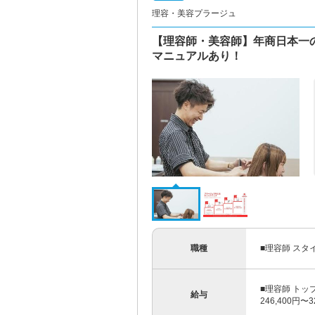
理容・美容プラージュ
【理容師・美容師】年商日本一
マニュアルあり！
職種
■理容師 スタ
■理容師 トッ
給与
246,400円〜