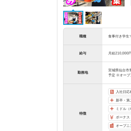
職種
食事付き学生
給与
月給210,00
宮城県仙台市青葉
勤務地
予定 ※オープ
入社日応
新卒・第
ミドル（
特徴
ボーナス
オープニ