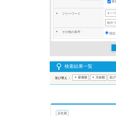
禁
フリーワード
その他の条件
指定
この
検索結果一覧
▼ 新着順
▼ 月給順
並び
並び替え ：
正社員