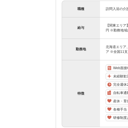
職種
訪問入浴の介
【関東エリア】 
給与
円 ※勤務地域
北海道エリア
勤務地
ア ※全国11
Web面接
未経験歓
完全週休
自転車通
特徴
産休・育
各種手当
研修制度