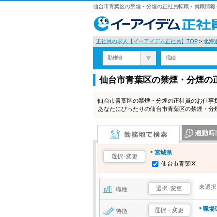
仙台市青葉区の禁煙・分煙の正社員転職・就職情報一
正社員の求人【イーアイデム正社員】TOP
>
北海
勤務地
職種
仙台市青葉区の禁煙・分煙の
仙台市青葉区の禁煙・分煙の正社員のお仕事
あなたにぴったりの仙台市青葉区の禁煙・分
勤務地で検索
通勤時間で検
宮城県
選択･変更
仙台市青葉区
未選択
選択･変更
職種
職場
選択・変更
特徴