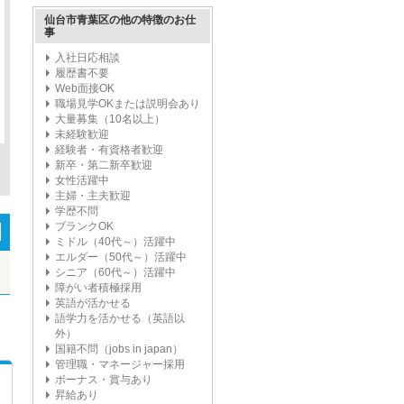
仙台市青葉区の他の特徴のお仕
事
入社日応相談
履歴書不要
Web面接OK
職場見学OKまたは説明会あり
大量募集（10名以上）
未経験歓迎
経験者・有資格者歓迎
新卒・第二新卒歓迎
女性活躍中
主婦・主夫歓迎
学歴不問
ブランクOK
ミドル（40代～）活躍中
エルダー（50代～）活躍中
シニア（60代～）活躍中
障がい者積極採用
英語が活かせる
語学力を活かせる（英語以
外）
国籍不問（jobs in japan）
管理職・マネージャー採用
ボーナス・賞与あり
昇給あり