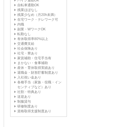
バイク通勤OK
自転車通勤OK
残業ほぼなし
残業少なめ（月20h未満）
在宅ワーク・テレワーク可
内職
副業・WワークOK
転勤なし
有休取得率80%以上
交通費支給
社会保険あり
社宅・寮あり
家賃補助・住宅手当有
まかない・食事補助
産休・育休取得実績あり
退職金・財形貯蓄制度あり
入社祝い金あり
各種手当（家族・役職・イン
センティブなど）あり
社割・特典あり
送迎あり
制服貸与
研修制度あり
資格取得支援制度あり