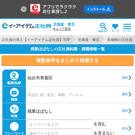
北海道・東北
▼エリア変更
正社員の求人【イーアイデム正社員】TOP
北海道・東北
宮城県の正社員
残業ほぼなしの正社員転職・就職情報一覧
複数条件をまとめて検索する
仙台市青葉区
選択
勤務地/駅
選択
未設定
例）食品、事務、アパレル
職種
残業ほぼなし
選択
特徴
を含む
絞込
を含まない
フリーワード