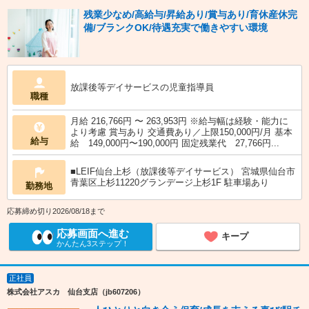
残業少なめ/高給与/昇給あり/賞与あり/育休産休完
備/ブランクOK/待遇充実で働きやすい環境
放課後等デイサービスの児童指導員
職種
月給 216,766円 〜 263,953円 ※給与幅は経験・能力に
より考慮 賞与あり 交通費あり／上限150,000円/月 基本
給与
給 149,000円〜190,000円 固定残業代 27,766円...
■LEIF仙台上杉（放課後等デイサービス） 宮城県仙台市
青葉区上杉11220グランデージ上杉1F 駐車場あり
勤務地
応募締め切り2026/08/18まで
応募画面へ進む
キープ
かんたん3ステップ！
正社員
株式会社アスカ 仙台支店（jb607206）