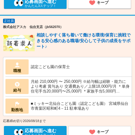
応募画面へ進む
キープ
かんたん3ステップ！
正社員
株式会社アスカ 仙台支店（jb562070）
相談しやすく落ち着いて働ける環境/保育に挑戦で
きる安心感のある職場/安心して子供の成長をサポ
ート♪
認定こども園の保育士
職種
月給 210,000円 〜 250,000円 ※給与幅は経験・能力に
より考慮 賞与あり 交通費あり／上限18,000円/月 ＊単身
給与
住宅手当20,000円〜25,000円 ＊家族手当5,000円...
■ミッキー北仙台こども園（認定こども園） 宮城県仙台
市青葉区昭和町4－11 駐車場あり
勤務地
応募締め切り2026/08/18まで
応募画面へ進む
キープ