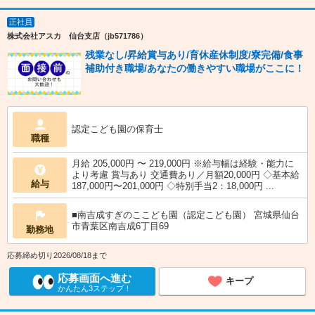
正社員
株式会社アスカ 仙台支店（jb571786）
残業なし/昇給賞与あり/育休産休制度/寮完備/食事
補助付き職場/あなたの働きやすい職場がここに！
認定こども園の保育士
職種
月給 205,000円 〜 219,000円 ※給与幅は経験・能力に
より考慮 賞与あり 交通費あり／月額20,000円 ◇基本給
給与
187,000円〜201,000円 ◇特別手当2：18,000円 ...
■南吉成すぎのここども園（認定こども園） 宮城県仙台
市青葉区南吉成6丁目69
勤務地
応募締め切り2026/08/18まで
応募画面へ進む
キープ
かんたん3ステップ！