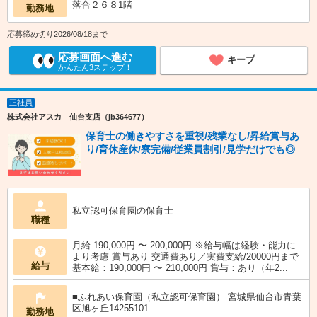
落合２６８1階
勤務地
応募締め切り2026/08/18まで
応募画面へ進む
キープ
かんたん3ステップ！
正社員
株式会社アスカ 仙台支店（jb364677）
保育士の働きやすさを重視/残業なし/昇給賞与あ
り/育休産休/寮完備/従業員割引/見学だけでも◎
私立認可保育園の保育士
職種
月給 190,000円 〜 200,000円 ※給与幅は経験・能力に
より考慮 賞与あり 交通費あり／実費支給/20000円まで
給与
基本給：190,000円 〜 210,000円 賞与：あり（年2...
■ふれあい保育園（私立認可保育園） 宮城県仙台市青葉
区旭ヶ丘14255101
勤務地