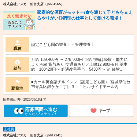
株式会社アスカ 仙台支店（jb661565）
家庭的な保育がモットー/食を通じて子どもを支え
るやりがい◎調理の仕事として働ける職場！
認定こども園の栄養士・管理栄養士
職種
月給 189,460円 〜 279,900円 ※給与幅は経験・能力に
より考慮 賞与あり 交通費あり／上限12,900円/月 基本
給与
給 180420円〜 処遇改善手当 5430円〜 ※ 経験...
■カール英会話チルドレン（認定こども園） 宮城県仙台
市青葉区錦ケ丘１丁目３－１ヒルサイドモール内
勤務地
応募締め切り2026/08/18まで
応募画面へ進む
キープ
かんたん3ステップ！
正社員
株式会社アスカ 仙台支店（jb617241）