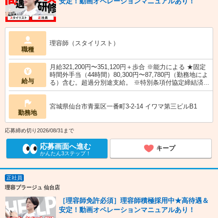
安定！動画オペレーションマニュアルあり！
理容師（スタイリスト）
職種
月給321,200円〜351,120円＋歩合 ※能力による ★固定
時間外手当（44時間）80,300円〜87,780円（勤務地によ
給与
る）含む。超過分別途支給。 ※特別条項付協定締結済...
宮城県仙台市青葉区一番町3-2-14 イワマ第三ビルB1
勤務地
応募締め切り2026/08/31まで
応募画面へ進む
キープ
かんたん3ステップ！
正社員
理容プラージュ 仙台店
［理容師免許必須］理容師積極採用中★高待遇＆
安定！動画オペレーションマニュアルあり！