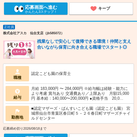
応募画面へ進む
キープ
かんたん3ステップ！
正社員
株式会社アスカ 仙台支店（jb585072）
残業なしで安心して復帰できる環境！仲間と支え
合いながら保育に向き合える職場でスタート◎
認定こども園の保育士
職種
月給 183,000円 〜 284,000円 ※給与幅は経験・能力に
より考慮 賞与あり 交通費あり／上限あり 月額15,000
給与
円 基本給：140,000〜200,000円 ●資格手当 20,0...
■認定マザーズ・ばんすいこども園（認定こども園） 宮
城県仙台市青葉区春日町５－２６春日町マザーズチャイ
勤務地
ルドセンター
応募締め切り2026/08/18まで