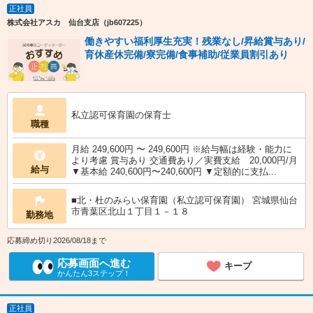
正社員
株式会社アスカ 仙台支店（jb607225）
働きやすい福利厚生充実！残業なし/昇給賞与あり/
育休産休完備/寮完備/食事補助/従業員割引あり
私立認可保育園の保育士
職種
月給 249,600円 〜 249,600円 ※給与幅は経験・能力に
より考慮 賞与あり 交通費あり／実費支給 20,000円/月
給与
▼基本給 240,600円〜240,600円 ▼定額的に支払...
■北・杜のみらい保育園（私立認可保育園） 宮城県仙台
市青葉区北山１丁目１－１８
勤務地
応募締め切り2026/08/18まで
応募画面へ進む
キープ
かんたん3ステップ！
正社員