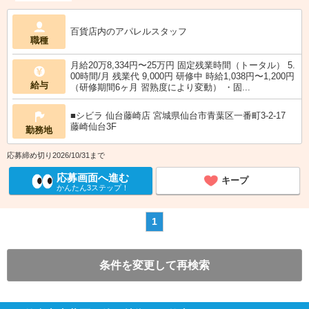
百貨店内のアパレルスタッフ
職種
月給20万8,334円〜25万円 固定残業時間（トータル） 5.
00時間/月 残業代 9,000円 研修中 時給1,038円〜1,200円
給与
（研修期間6ヶ月 習熟度により変動） ・固...
■シビラ 仙台藤崎店 宮城県仙台市青葉区一番町3-2-17
藤崎仙台3F
勤務地
応募締め切り2026/10/31まで
応募画面へ進む
キープ
かんたん3ステップ！
1
条件を変更して再検索