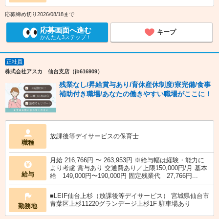
応募締め切り2026/08/18まで
応募画面へ進む
キープ
かんたん3ステップ！
正社員
株式会社アスカ 仙台支店（jb616909）
残業なし/昇給賞与あり/育休産休制度/寮完備/食事
補助付き職場/あなたの働きやすい職場がここに！
放課後等デイサービスの保育士
職種
月給 216,766円 〜 263,953円 ※給与幅は経験・能力に
より考慮 賞与あり 交通費あり／上限150,000円/月 基本
給与
給 149,000円〜190,000円 固定残業代 27,766円...
■LEIF仙台上杉（放課後等デイサービス） 宮城県仙台市
青葉区上杉11220グランデージ上杉1F 駐車場あり
勤務地