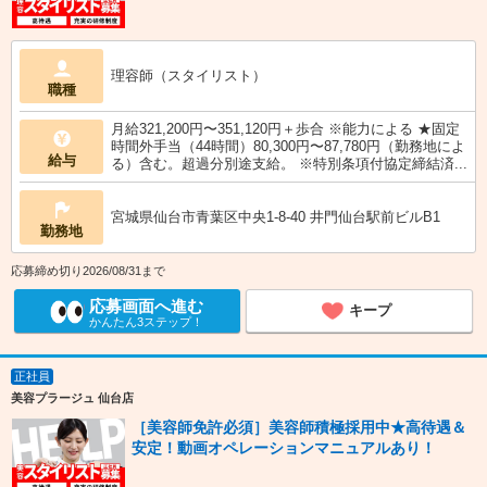
理容師（スタイリスト）
職種
月給321,200円〜351,120円＋歩合 ※能力による ★固定
時間外手当（44時間）80,300円〜87,780円（勤務地によ
給与
る）含む。超過分別途支給。 ※特別条項付協定締結済...
宮城県仙台市青葉区中央1-8-40 井門仙台駅前ビルB1
勤務地
応募締め切り2026/08/31まで
応募画面へ進む
キープ
かんたん3ステップ！
正社員
美容プラージュ 仙台店
［美容師免許必須］美容師積極採用中★高待遇＆
安定！動画オペレーションマニュアルあり！