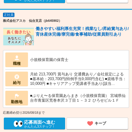
かんたん3ステップ！
正社員
株式会社アスカ 仙台支店（jb645902）
働きやすい福利厚生充実！残業なし/昇給賞与あり/
育休産休完備/寮完備/食事補助/従業員割引あり
小規模保育園の保育士
職種
月給 213,700円 賞与あり 交通費あり／会社規定による
■基本給：203,700円(特例手当9,000円含む) ■資格手当：
給与
10,000円 ■キャリアアップ受講者手当あり(該当...
■ぷりえ〜る保育園あらまき（小規模保育園） 宮城県仙
台市青葉区荒巻本沢３丁目１－３２ ひろせビル１Ｆ
勤務地
応募締め切り2026/08/18まで
応募画面へ進む
キープ
かんたん3ステップ！