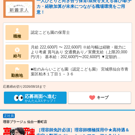
一人ひとりと向き合う保育/成長を支える喜び/駅チ
カ・経験加算が未来につながる職場環境をご用
意！
認定こども園の保育士
職種
月給 222,600円 〜 222,600円 ※給与幅は経験・能力に
より考慮 賞与あり 交通費あり／実費支給（上限20,000
給与
円/月） 基本給：202,600円〜202,600円 ▼定額的...
■杜のみらいこども園（認定こども園） 宮城県仙台市青
葉区柏木１丁目１－３６
勤務地
応募締め切り2026/08/18まで
応募画面へ進む
キープ
かんたん3ステップ！
正社員
理容プラージュ 仙台一番町店
［理容師免許必須］理容師積極採用中★高待遇＆