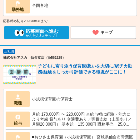
全国各地
勤務地
応募締め切り2026/08/31まで
応募画面へ進む
キープ
かんたん3ステップ！
正社員
株式会社アスカ 仙台支店（jb562225）
子どもに寄り添う保育観/想いを大切に/駅チカ勤
務/経験をしっかり評価できる環境がここに！
小規模保育園の保育士
職種
月給 178,000円 〜 228,000円 ※給与幅は経験・能力に
より考慮 賞与あり 交通費あり／実費支給（上限あり／
給与
月額20,000円） 基本給 135,000円 職務手当 25,0...
■おひさま保育園（小規模保育園） 宮城県仙台市青葉区