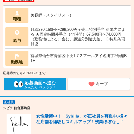
美容師（スタイリスト）
職種
月給270,160円〜299,200円＋売上特別手当 ※能力によ
る ★固定時間外手当（44時間）67,540円〜74,800円
（勤務地による）含む。超過分別途支給。 ※特別条項
給与
付協...
宮城県仙台市青葉区中央1-7-2 アールアイ名掛丁2号館B
1F
勤務地
応募締め切り2026/08/31まで
応募画面へ進む
キープ
かんたん3ステップ！
正社員
シビラ 仙台藤崎店
女性活躍中！「Sybilla」が正社員を募集中♪様々
な店舗を経験しスキルアップ！残業ほぼなし！