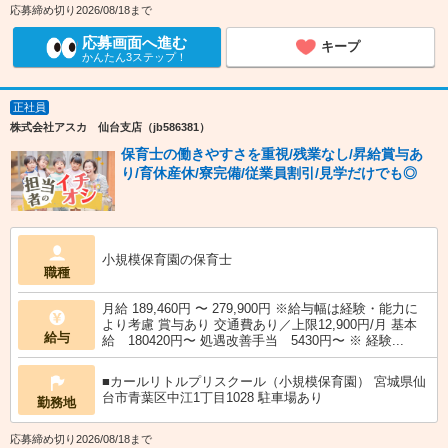
応募締め切り2026/08/18まで
応募画面へ進む
キープ
かんたん3ステップ！
正社員
株式会社アスカ 仙台支店（jb586381）
保育士の働きやすさを重視/残業なし/昇給賞与あ
り/育休産休/寮完備/従業員割引/見学だけでも◎
小規模保育園の保育士
職種
月給 189,460円 〜 279,900円 ※給与幅は経験・能力に
より考慮 賞与あり 交通費あり／上限12,900円/月 基本
給与
給 180420円〜 処遇改善手当 5430円〜 ※ 経験...
■カールリトルプリスクール（小規模保育園） 宮城県仙
台市青葉区中江1丁目1028 駐車場あり
勤務地
応募締め切り2026/08/18まで