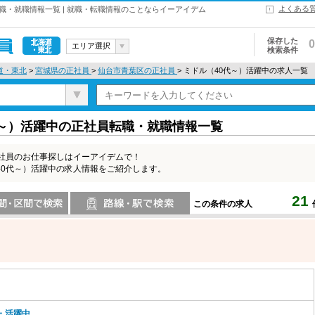
よくある
職・就職情報一覧 | 就職・転職情報のことならイーアイデム
保存した
0
エリア選択
検索条件
北海道・東
道・東北
>
宮城県の正社員
>
仙台市青葉区の正社員
> ミドル（40代～）活躍中の求人一覧
北
代～）活躍中の正社員転職・就職情報一覧
正社員のお仕事探しはイーアイデムで！
40代～）活躍中の求人情報をご紹介します。
21
この条件の求人
索
路線・駅・駅で検索
・活躍中