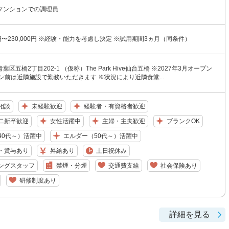
マンションでの調理員
0円〜230,000円 ※経験・能力を考慮し決定 ※試用期間3ヵ月（同条件）
区五橋2丁目202-1 （仮称）The Park Hive仙台五橋 ※2027年3月オープン
ン前は近隣施設で勤務いただきます ※状況により近隣食堂...
相談
未経験歓迎
経験者・有資格者歓迎
二新卒歓迎
女性活躍中
主婦・主夫歓迎
ブランクOK
40代～）活躍中
エルダー（50代～）活躍中
・賞与あり
昇給あり
土日祝休み
ングスタッフ
禁煙・分煙
交通費支給
社会保険あり
研修制度あり
詳細を見る