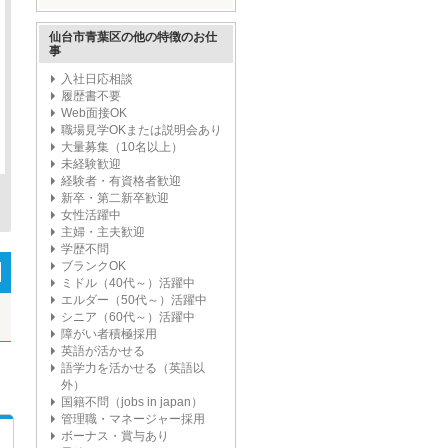
ープ'
仙台市青葉区の他の特徴のお仕
事
入社日応相談
履歴書不要
Web面接OK
職場見学OKまたは説明会あり
大量募集（10名以上）
未経験歓迎
経験者・有資格者歓迎
新卒・第二新卒歓迎
女性活躍中
主婦・主夫歓迎
学歴不問
ブランクOK
ミドル（40代～）活躍中
エルダー（50代～）活躍中
シニア（60代～）活躍中
障がい者積極採用
英語が活かせる
語学力を活かせる（英語以
外）
国籍不問（jobs in japan）
管理職・マネージャー採用
ボーナス・賞与あり