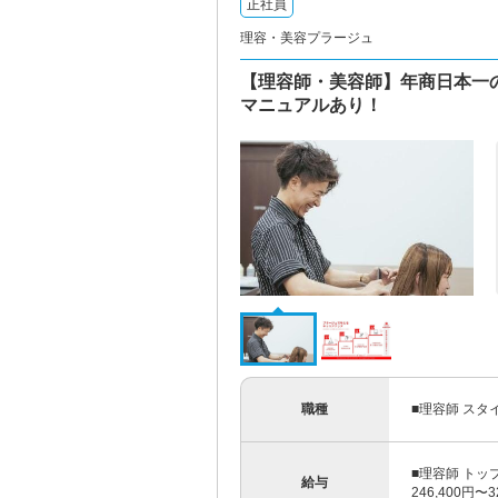
正社員
理容・美容プラージュ
【理容師・美容師】年商日本一
マニュアルあり！
職種
■理容師 スタ
■理容師 トッ
給与
246,400円〜