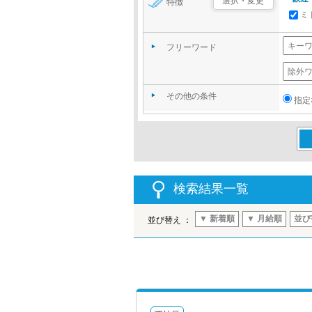
選択・変更
特徴
ミ
フリーワード
その他の条件
指定
この
検索結果一覧
▼ 新着順
▼ 月給順
並び
並び替え ：