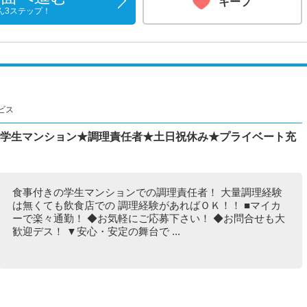
キープ
ん3ステップ！
ビス
き学生マンション★調理責任者★土日祝休み★プライベート充
食事付きの学生マンションでの調理責任者！ 大量調理経験
は無くても飲食店での 調理経験があればＯＫ！！ ■マイカ
ーで楽々通勤！ ◆お気軽にご応募下さい！ ◆お問合せも大
歓迎デス！ ▼安心・安定の舞台で ...