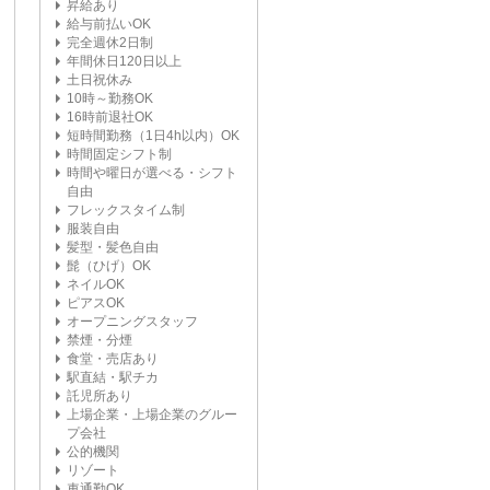
昇給あり
給与前払いOK
完全週休2日制
年間休日120日以上
土日祝休み
10時～勤務OK
16時前退社OK
短時間勤務（1日4h以内）OK
時間固定シフト制
時間や曜日が選べる・シフト
自由
フレックスタイム制
服装自由
髪型・髪色自由
髭（ひげ）OK
ネイルOK
ピアスOK
オープニングスタッフ
禁煙・分煙
食堂・売店あり
駅直結・駅チカ
託児所あり
上場企業・上場企業のグルー
プ会社
公的機関
リゾート
車通勤OK