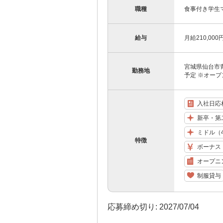
職種
食事付き学生
給与
月給210,00
宮城県仙台市青葉
勤務地
予定 ※オープ
入社日応
新卒・第
ミドル（
特徴
ボーナス
オープニ
制服貸与
応募締め切り: 2027/07/04