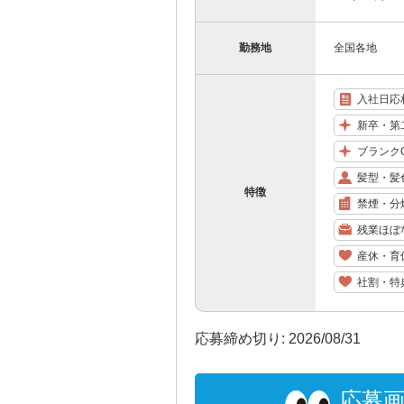
勤務地
全国各地
入社日応
新卒・第
ブランク
髪型・髪
特徴
禁煙・分
残業ほぼ
産休・育
社割・特
応募締め切り: 2026/08/31
応募