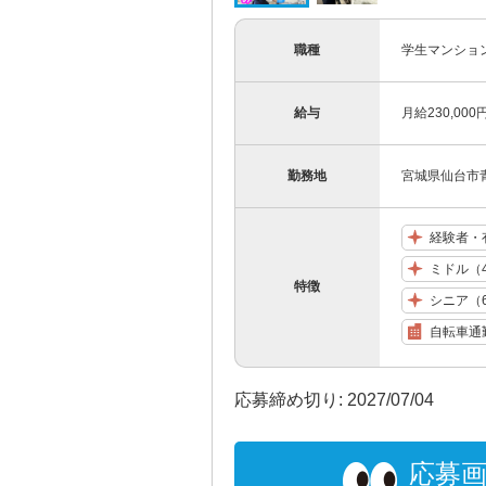
職種
学生マンショ
給与
月給230,0
勤務地
宮城県仙台市青葉
経験者・
ミドル（
特徴
シニア（
自転車通
応募締め切り: 2027/07/04
応募