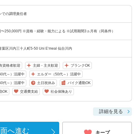
ンでの調理責任者
00円〜250,000円 ※資格・経験・能力による ※試用期間3ヵ月有（同条件）
区川内三十人町5‐50 Uni E‘meal 仙台川内
有資格者歓迎
主婦・主夫歓迎
ブランクOK
40代～）活躍中
エルダー（50代～）活躍中
60代～）活躍中
土日祝休み
バイク通勤OK
勤OK
交通費支給
社会保険あり
詳細を見る
画面へ進む
キープ