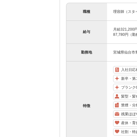
職種
理容師（スタ
月給321,20
給与
87,780円
勤務地
宮城県仙台市青
入社日応
新卒・第
ブランク
髪型・髪
禁煙・分
特徴
残業ほぼ
産休・育
社割・特