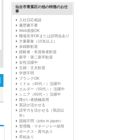
仙台市青葉区の他の特徴のお仕
事
入社日応相談
履歴書不要
Web面接OK
職場見学OKまたは説明会あり
大量募集（10名以上）
未経験歓迎
経験者・有資格者歓迎
新卒・第二新卒歓迎
女性活躍中
主婦・主夫歓迎
学歴不問
ブランクOK
ミドル（40代～）活躍中
エルダー（50代～）活躍中
シニア（60代～）活躍中
障がい者積極採用
英語が活かせる
語学力を活かせる（英語以
外）
国籍不問（jobs in japan）
管理職・マネージャー採用
ボーナス・賞与あり
昇給あり