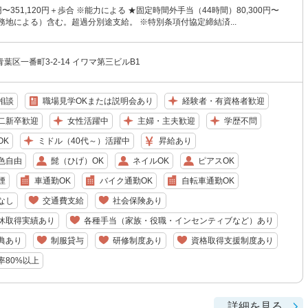
0円〜351,120円＋歩合 ※能力による ★固定時間外手当（44時間）80,300円〜
（勤務地による）含む。超過分別途支給。 ※特別条項付協定締結済...
葉区一番町3-2-14 イワマ第三ビルB1
相談
職場見学OKまたは説明会あり
経験者・有資格者歓迎
二新卒歓迎
女性活躍中
主婦・主夫歓迎
学歴不問
OK
ミドル（40代～）活躍中
昇給あり
色自由
髭（ひげ）OK
ネイルOK
ピアスOK
煙
車通勤OK
バイク通勤OK
自転車通勤OK
なし
交通費支給
社会保険あり
休取得実績あり
各種手当（家族・役職・インセンティブなど）あり
典あり
制服貸与
研修制度あり
資格取得支援制度あり
率80%以上
詳細を見る