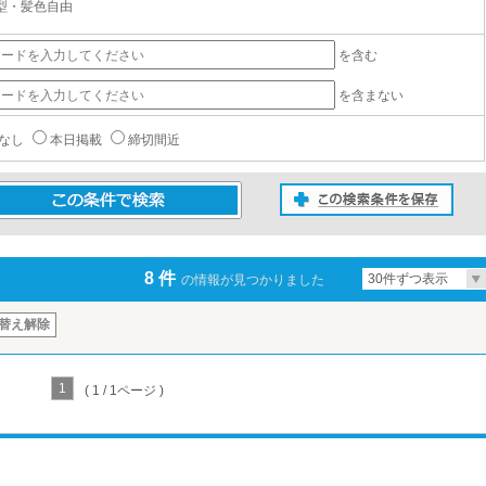
型・髪色自由
を含む
を含まない
なし
本日掲載
締切間近
この検索条件を保存
条件で検索
8 件
30件ずつ表示
の情報が見つかりました
替え解除
1
( 1 / 1ページ )