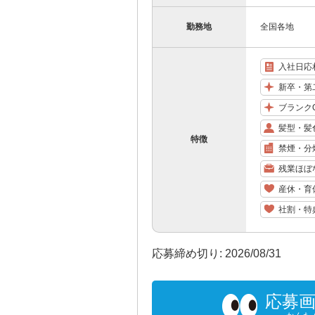
勤務地
全国各地
入社日応
新卒・第
ブランク
髪型・髪
特徴
禁煙・分
残業ほぼ
産休・育
社割・特
応募締め切り: 2026/08/31
応募