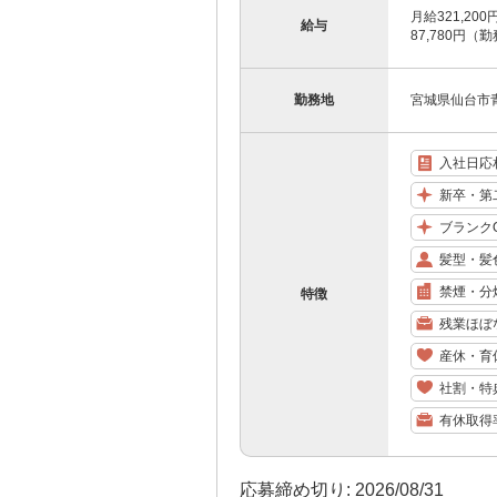
月給321,20
給与
87,780円
勤務地
宮城県仙台市青
入社日応
新卒・第
ブランク
髪型・髪
禁煙・分
特徴
残業ほぼ
産休・育
社割・特
有休取得
応募締め切り: 2026/08/31