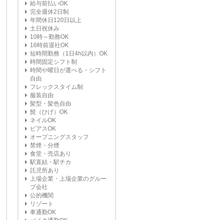
給与前払いOK
完全週休2日制
年間休日120日以上
土日祝休み
10時～勤務OK
16時前退社OK
短時間勤務（1日4h以内）OK
時間固定シフト制
時間や曜日が選べる・シフト
自由
フレックスタイム制
服装自由
髪型・髪色自由
髭（ひげ）OK
ネイルOK
ピアスOK
オープニングスタッフ
禁煙・分煙
食堂・売店あり
駅直結・駅チカ
託児所あり
上場企業・上場企業のグルー
プ会社
公的機関
リゾート
車通勤OK