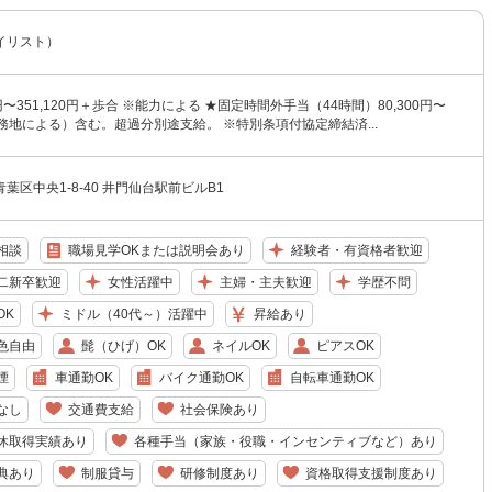
イリスト）
0円〜351,120円＋歩合 ※能力による ★固定時間外手当（44時間）80,300円〜
（勤務地による）含む。超過分別途支給。 ※特別条項付協定締結済...
葉区中央1-8-40 井門仙台駅前ビルB1
相談
職場見学OKまたは説明会あり
経験者・有資格者歓迎
二新卒歓迎
女性活躍中
主婦・主夫歓迎
学歴不問
OK
ミドル（40代～）活躍中
昇給あり
色自由
髭（ひげ）OK
ネイルOK
ピアスOK
煙
車通勤OK
バイク通勤OK
自転車通勤OK
なし
交通費支給
社会保険あり
休取得実績あり
各種手当（家族・役職・インセンティブなど）あり
典あり
制服貸与
研修制度あり
資格取得支援制度あり