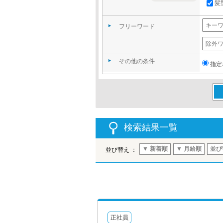
髪
フリーワード
その他の条件
指定
この
検索結果一覧
▼ 新着順
▼ 月給順
並び
並び替え ：
正社員