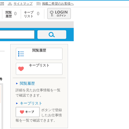
質問
サイトマップ
掲載ご希望のお客様へ
閲覧
キープ
0
0
履歴
リスト
ログイン
閲覧履歴
キープリスト
件
閲覧履歴
詳細を見たお仕事情報を一覧
で確認できます。
キープリスト
ボタンで登録
したお仕事情
'とりあえずキ
報を一覧で確認できます。
ープ'