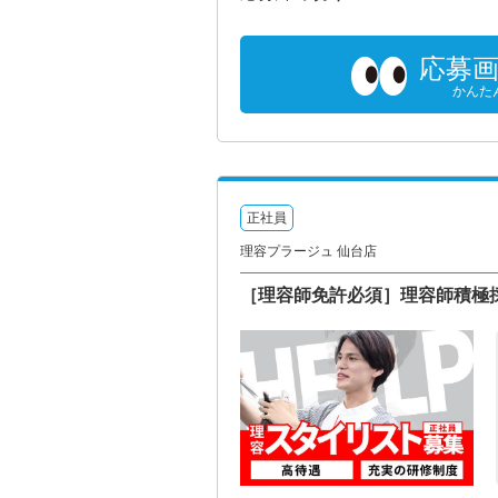
応募
かんた
正社員
理容プラージュ 仙台店
［理容師免許必須］理容師積極