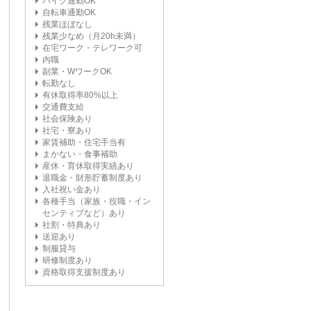
バイク通勤OK
自転車通勤OK
残業ほぼなし
残業少なめ（月20h未満）
在宅ワーク・テレワーク可
内職
副業・WワークOK
転勤なし
有休取得率80%以上
交通費支給
社会保険あり
社宅・寮あり
家賃補助・住宅手当有
まかない・食事補助
産休・育休取得実績あり
退職金・財形貯蓄制度あり
入社祝い金あり
各種手当（家族・役職・イン
センティブなど）あり
社割・特典あり
送迎あり
制服貸与
研修制度あり
資格取得支援制度あり