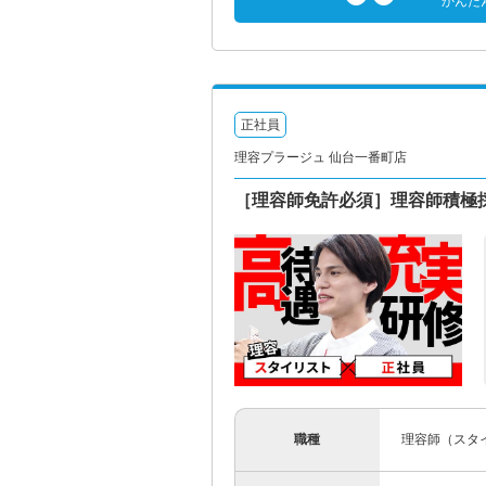
かんた
正社員
理容プラージュ 仙台一番町店
［理容師免許必須］理容師積極
職種
理容師（スタ