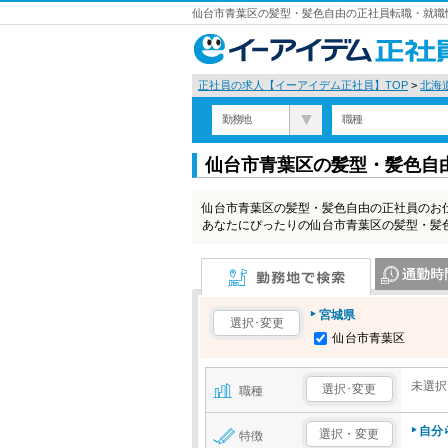
仙台市青葉区の髪型・髪色自由の正社員転職・就職情
正社員の求人【イーアイデム正社員】TOP
>
北海
勤務地
職種
仙台市青葉区の髪型・髪色自
仙台市青葉区の髪型・髪色自由の正社員のお
あなたにぴったりの仙台市青葉区の髪型・髪
勤務地で検索
通勤時間で検
宮城県
選択･変更
仙台市青葉区
未選択
選択･変更
職種
自分
選択・変更
特徴