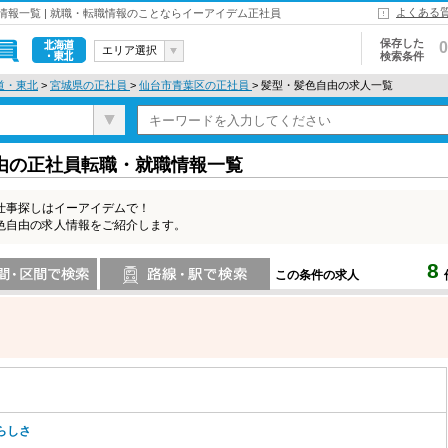
よくある
報一覧 | 就職・転職情報のことならイーアイデム正社員
保存した
0
エリア選択
検索条件
北海道・東
道・東北
>
宮城県の正社員
>
仙台市青葉区の正社員
> 髪型・髪色自由の求人一覧
北
由の正社員転職・就職情報一覧
仕事探しはイーアイデムで！
色自由の求人情報をご紹介します。
8
この条件の求人
索
路線・駅・駅で検索
らしさ