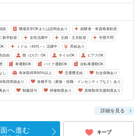
相談
職場見学OKまたは説明会あり
経験者・有資格者歓迎
二新卒歓迎
女性活躍中
主婦・主夫歓迎
学歴不問
OK
ミドル（40代～）活躍中
昇給あり
色自由
髭（ひげ）OK
ネイルOK
ピアスOK
煙
車通勤OK
バイク通勤OK
自転車通勤OK
なし
有休取得率80%以上
交通費支給
社会保険あり
休取得実績あり
各種手当（家族・役職・インセンティブなど）あり
典あり
制服貸与
研修制度あり
資格取得支援制度あり
詳細を見る
画面へ進む
キープ