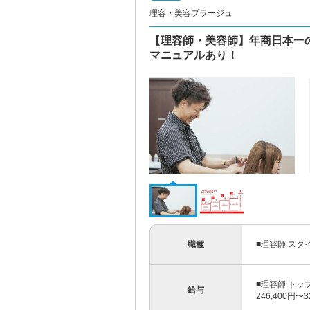
理容・美容プラージュ
【理容師・美容師】年商日本一
マニュアルあり！
職種
■理容師 スタ
■理容師 トッ
給与
246,400円〜