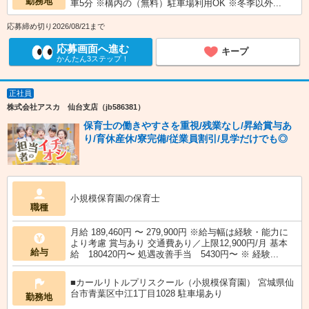
勤務地
車5分 ※構内の（無料）駐車場利用OK ※冬季以外...
応募締め切り2026/08/21まで
応募画面へ進む
キープ
かんたん3ステップ！
正社員
株式会社アスカ 仙台支店（jb586381）
保育士の働きやすさを重視/残業なし/昇給賞与あ
り/育休産休/寮完備/従業員割引/見学だけでも◎
小規模保育園の保育士
職種
月給 189,460円 〜 279,900円 ※給与幅は経験・能力に
より考慮 賞与あり 交通費あり／上限12,900円/月 基本
給与
給 180420円〜 処遇改善手当 5430円〜 ※ 経験...
■カールリトルプリスクール（小規模保育園） 宮城県仙
台市青葉区中江1丁目1028 駐車場あり
勤務地