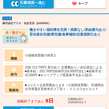
応募画面へ進む
キープ
かんたん3ステップ！
正社員
株式会社アスカ 仙台支店（jb645902）
働きやすい福利厚生充実！残業なし/昇給賞与あり/
育休産休完備/寮完備/食事補助/従業員割引あり
小規模保育園の保育士
職種
月給 213,700円 賞与あり 交通費あり／会社規定による
■基本給：203,700円(特例手当9,000円含む) ■資格手当：
給与
10,000円 ■キャリアアップ受講者手当あり(該当...
■ぷりえ〜る保育園あらまき（小規模保育園） 宮城県仙
台市青葉区荒巻本沢３丁目１－３２ ひろせビル１Ｆ
勤務地
応募締め切り
8日
掲載終了まであと
2026/08/18まで