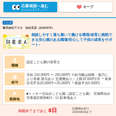
応募画面へ進む
キープ
かんたん3ステップ！
正社員
株式会社アスカ 仙台支店（jb562070）
相談しやすく落ち着いて働ける環境/保育に挑戦で
きる安心感のある職場/安心して子供の成長をサポ
ート♪
認定こども園の保育士
職種
月給 210,000円 〜 250,000円 ※給与幅は経験・能力に
より考慮 賞与あり 交通費あり／上限18,000円/月 ＊単身
給与
住宅手当20,000円〜25,000円 ＊家族手当5,000円...
■ミッキー北仙台こども園（認定こども園） 宮城県仙台
市青葉区昭和町4－11 駐車場あり
勤務地
応募締め切り
8日
掲載終了まであと
2026/08/18まで