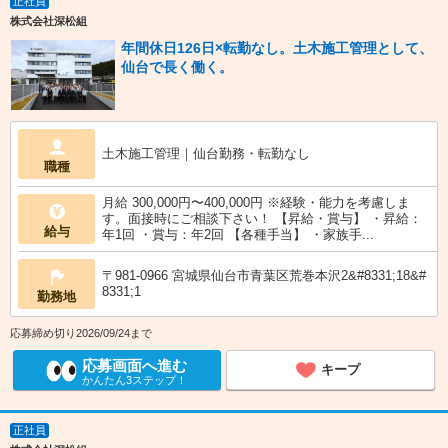
正社員
株式会社深松組
年間休日126日×転勤なし。土木施工管理として、
仙台で長く働く。
土木施工管理｜仙台勤務・転勤なし
職種
月給 300,000円〜400,000円 ※経験・能力を考慮しま
す。面接時にご相談下さい！ 【昇給・賞与】 ・昇給：
給与
年1回 ・賞与：年2回 【各種手当】 ・家族手...
〒981-0966 宮城県仙台市青葉区荒巻本沢2&#8331;18&#
8331;1
勤務地
応募締め切り2026/09/24まで
応募画面へ進む
キープ
かんたん3ステップ！
正社員