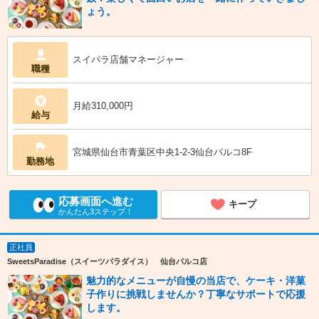
ょう。
スイパラ店舗マネージャー
職種
月給310,000円
給与
宮城県仙台市青葉区中央1-2-3仙台パルコ8F
勤務地
応募画面へ進む
キープ
かんたん3ステップ！
正社員
SweetsParadise（スイーツパラダイス） 仙台パルコ店
魅力的なメニューが自慢の当店で、ケーキ・洋菓
子作りに挑戦しませんか？丁寧なサポートで応援
します。