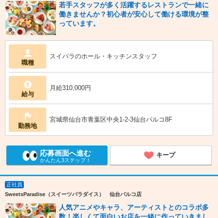
若手スタッフが多く活躍するレストランで一緒に
働きませんか？初心者が安心して働ける環境が整
っています。
スイパラのホール・キッチンスタッフ
職種
月給310,000円
給与
宮城県仙台市青葉区中央1-2-3仙台パルコ8F
勤務地
応募画面へ進む
キープ
かんたん3ステップ！
正社員
SweetsParadise（スイーツパラダイス） 仙台パルコ店
人気アニメやキャラ、アーティストとのコラボ多
数！楽しくて面白いお店を一緒に作っていきまし