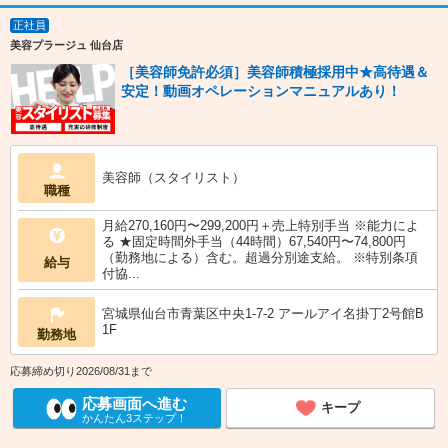
正社員
美容プラージュ 仙台店
［美容師免許必須］美容師積極採用中★高待遇＆
安定！動画オペレーションマニュアルあり！
美容師（スタイリスト）
職種
月給270,160円〜299,200円＋売上特別手当 ※能力によ
る ★固定時間外手当（44時間）67,540円〜74,800円
（勤務地による）含む。超過分別途支給。 ※特別条項
給与
付協...
宮城県仙台市青葉区中央1-7-2 アールアイ名掛丁2号館B
1F
勤務地
応募締め切り2026/08/31まで
応募画面へ進む
キープ
かんたん3ステップ！