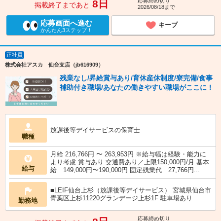
応募締め切り
8日
掲載終了まであと
2026/08/18まで
応募画面へ進む
キープ
かんたん3ステップ！
正社員
株式会社アスカ 仙台支店（jb616909）
残業なし/昇給賞与あり/育休産休制度/寮完備/食事
補助付き職場/あなたの働きやすい職場がここに！
放課後等デイサービスの保育士
職種
月給 216,766円 〜 263,953円 ※給与幅は経験・能力に
より考慮 賞与あり 交通費あり／上限150,000円/月 基本
給与
給 149,000円〜190,000円 固定残業代 27,766円...
■LEIF仙台上杉（放課後等デイサービス） 宮城県仙台市
青葉区上杉11220グランデージ上杉1F 駐車場あり
勤務地
応募締め切り