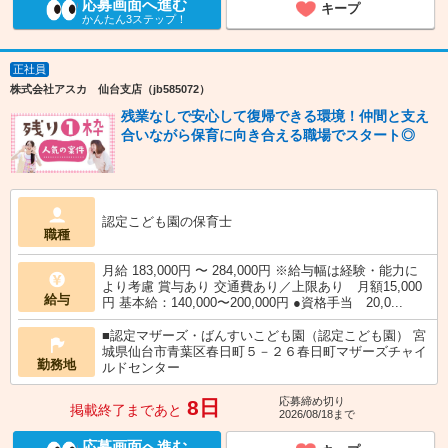
応募画面へ進む
キープ
かんたん3ステップ！
正社員
株式会社アスカ 仙台支店（jb585072）
残業なしで安心して復帰できる環境！仲間と支え
合いながら保育に向き合える職場でスタート◎
認定こども園の保育士
職種
月給 183,000円 〜 284,000円 ※給与幅は経験・能力に
より考慮 賞与あり 交通費あり／上限あり 月額15,000
給与
円 基本給：140,000〜200,000円 ●資格手当 20,0...
■認定マザーズ・ばんすいこども園（認定こども園） 宮
城県仙台市青葉区春日町５－２６春日町マザーズチャイ
勤務地
ルドセンター
応募締め切り
8日
掲載終了まであと
2026/08/18まで
応募画面へ進む