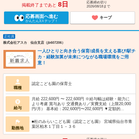
応募締め切り
8日
掲載終了まであと
2026/08/18まで
応募画面へ進む
キープ
かんたん3ステップ！
正社員
株式会社アスカ 仙台支店（jb607206）
一人ひとりと向き合う保育/成長を支える喜び/駅チ
カ・経験加算が未来につながる職場環境をご用
意！
認定こども園の保育士
職種
月給 222,600円 〜 222,600円 ※給与幅は経験・能力に
より考慮 賞与あり 交通費あり／実費支給（上限20,000
給与
円/月） 基本給：202,600円〜202,600円 ▼定額的...
■杜のみらいこども園（認定こども園） 宮城県仙台市青
葉区柏木１丁目１－３６
勤務地