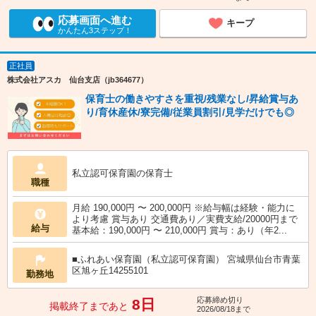
応募画面へ進む
キープ
かんたん3ステップ！
正社員
株式会社アスカ 仙台支店（jb364677）
保育士の働きやすさを重視/残業なし/昇給賞与あ
り/育休産休/寮完備/従業員割引/見学だけでも◎
私立認可保育園の保育士
職種
月給 190,000円 〜 200,000円 ※給与幅は経験・能力に
より考慮 賞与あり 交通費あり／実費支給/20000円まで
給与
基本給：190,000円 〜 210,000円 賞与：あり（年2...
■ふれあい保育園（私立認可保育園） 宮城県仙台市青葉
区旭ヶ丘14255101
勤務地
応募締め切り
8日
掲載終了まであと
2026/08/18まで