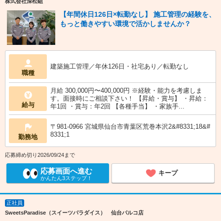
株式会社深松組
【年間休日126日×転勤なし】 施工管理の経験を、
もっと働きやすい環境で活かしませんか？
建築施工管理／年休126日・社宅あり／転勤なし
職種
月給 300,000円〜400,000円 ※経験・能力を考慮しま
す。面接時にご相談下さい！ 【昇給・賞与】 ・昇給：
給与
年1回 ・賞与：年2回 【各種手当】 ・家族手...
〒981-0966 宮城県仙台市青葉区荒巻本沢2&#8331;18&#
8331;1
勤務地
応募締め切り2026/09/24まで
応募画面へ進む
キープ
かんたん3ステップ！
正社員
SweetsParadise（スイーツパラダイス） 仙台パルコ店