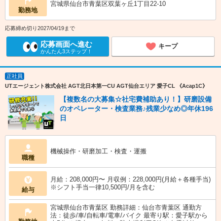
宮城県仙台市青葉区双葉ヶ丘1丁目22-10
勤務地
応募締め切り2027/04/19まで
応募画面へ進む
キープ
かんたん3ステップ！
正社員
UTエージェント株式会社 AGT北日本第一CU AGT仙台エリア 愛子CL 《Acap1C》
【複数名の大募集☆社宅費補助あり！】研磨設備
のオペレーター・検査業務♪残業少なめ◎年休196
日
機械操作・研磨加工・検査・運搬
職種
月給：208,000円〜 月収例：228,000円(月給＋各種手当)
※シフト手当一律10,500円/月を含む
給与
宮城県仙台市青葉区 勤務詳細：仙台市青葉区 通勤方
法：徒歩/車/自転車/電車/バイク 最寄り駅：愛子駅から