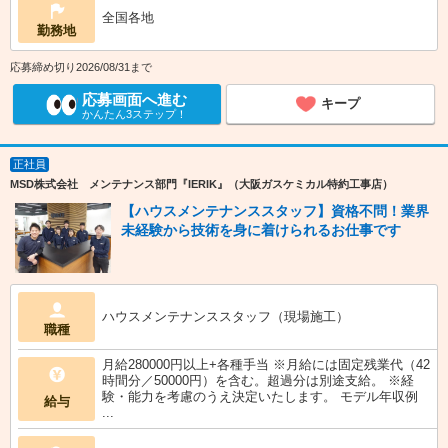
全国各地
勤務地
応募締め切り2026/08/31まで
応募画面へ進む
キープ
かんたん3ステップ！
正社員
MSD株式会社 メンテナンス部門『IERIK』（大阪ガスケミカル特約工事店）
【ハウスメンテナンススタッフ】資格不問！業界
未経験から技術を身に着けられるお仕事です
ハウスメンテナンススタッフ（現場施工）
職種
月給280000円以上+各種手当 ※月給には固定残業代（42
時間分／50000円）を含む。超過分は別途支給。 ※経
験・能力を考慮のうえ決定いたします。 モデル年収例
給与
...