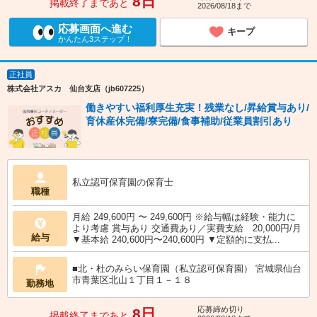
8日
掲載終了まであと
2026/08/18まで
応募画面へ進む
キープ
かんたん3ステップ！
正社員
株式会社アスカ 仙台支店（jb607225）
働きやすい福利厚生充実！残業なし/昇給賞与あり/
育休産休完備/寮完備/食事補助/従業員割引あり
私立認可保育園の保育士
職種
月給 249,600円 〜 249,600円 ※給与幅は経験・能力に
より考慮 賞与あり 交通費あり／実費支給 20,000円/月
給与
▼基本給 240,600円〜240,600円 ▼定額的に支払...
■北・杜のみらい保育園（私立認可保育園） 宮城県仙台
市青葉区北山１丁目１－１８
勤務地
応募締め切り
8日
掲載終了まであと