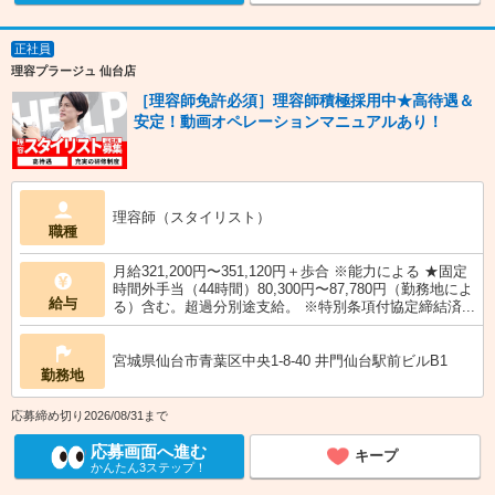
正社員
理容プラージュ 仙台店
［理容師免許必須］理容師積極採用中★高待遇＆
安定！動画オペレーションマニュアルあり！
理容師（スタイリスト）
職種
月給321,200円〜351,120円＋歩合 ※能力による ★固定
時間外手当（44時間）80,300円〜87,780円（勤務地によ
給与
る）含む。超過分別途支給。 ※特別条項付協定締結済...
宮城県仙台市青葉区中央1-8-40 井門仙台駅前ビルB1
勤務地
応募締め切り2026/08/31まで
応募画面へ進む
キープ
かんたん3ステップ！