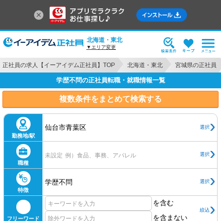
北海道・東北
▼エリア変更
正社員の求人【イーアイデム正社員】TOP
北海道・東北
宮城県の正社員
学歴不問の正社員転職・就職情報一覧
複数条件をまとめて検索する
仙台市青葉区
選択
勤務地/駅
選択
未設定
例）食品、事務、アパレル
職種
学歴不問
選択
特徴
を含む
絞込
を含まない
フリーワード