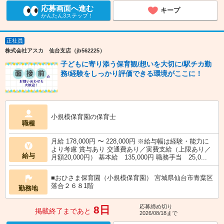
応募画面へ進む
キープ
かんたん3ステップ！
正社員
株式会社アスカ 仙台支店（jb562225）
子どもに寄り添う保育観/想いを大切に/駅チカ勤
務/経験をしっかり評価できる環境がここに！
小規模保育園の保育士
職種
月給 178,000円 〜 228,000円 ※給与幅は経験・能力に
より考慮 賞与あり 交通費あり／実費支給（上限あり／
給与
月額20,000円） 基本給 135,000円 職務手当 25,0...
■おひさま保育園（小規模保育園） 宮城県仙台市青葉区
落合２６８1階
勤務地
応募締め切り
8日
掲載終了まであと
2026/08/18まで