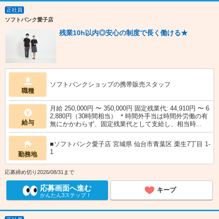
正社員
ソフトバンク愛子店
残業10h以内◎安心の制度で長く働ける★
ソフトバンクショップの携帯販売スタッフ
職種
月給 250,000円 〜 350,000円 固定残業代: 44,910円 〜 6
2,880円（30時間相当） ＊時間外手当は時間外労働の有
給与
無にかかわらず、固定残業代として支給し、相当時...
■ソフトバンク愛子店 宮城県 仙台市青葉区 栗生7丁目 1‐
1
勤務地
応募締め切り2026/08/31まで
応募画面へ進む
キープ
かんたん3ステップ！