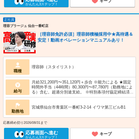
キープ
かんたん3ステップ！
正社員
理容プラージュ 仙台一番町店
［理容師免許必須］理容師積極採用中★高待遇＆
安定！動画オペレーションマニュアルあり！
理容師（スタイリスト）
職種
月給321,200円〜351,120円＋歩合 ※能力による ★固定
時間外手当（44時間）80,300円〜87,780円（勤務地によ
給与
る）含む。超過分別途支給。 ※特別条項付協定締結済...
宮城県仙台市青葉区一番町3-2-14 イワマ第三ビルB1
勤務地
応募締め切り2026/08/31まで
応募画面へ進む
キープ
かんたん3ステップ！