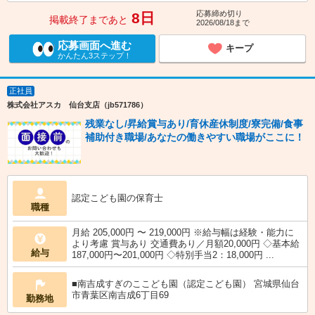
応募締め切り
8日
掲載終了まであと
2026/08/18まで
応募画面へ進む
キープ
かんたん3ステップ！
正社員
株式会社アスカ 仙台支店（jb571786）
残業なし/昇給賞与あり/育休産休制度/寮完備/食事
補助付き職場/あなたの働きやすい職場がここに！
認定こども園の保育士
職種
月給 205,000円 〜 219,000円 ※給与幅は経験・能力に
より考慮 賞与あり 交通費あり／月額20,000円 ◇基本給
給与
187,000円〜201,000円 ◇特別手当2：18,000円 ...
■南吉成すぎのここども園（認定こども園） 宮城県仙台
市青葉区南吉成6丁目69
勤務地