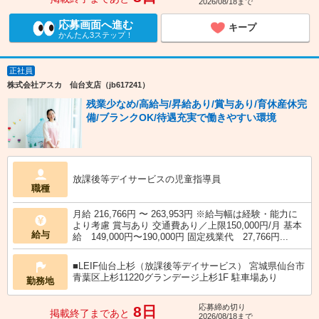
2026/08/18まで
応募画面へ進む
キープ
かんたん3ステップ！
正社員
株式会社アスカ 仙台支店（jb617241）
残業少なめ/高給与/昇給あり/賞与あり/育休産休完
備/ブランクOK/待遇充実で働きやすい環境
放課後等デイサービスの児童指導員
職種
月給 216,766円 〜 263,953円 ※給与幅は経験・能力に
より考慮 賞与あり 交通費あり／上限150,000円/月 基本
給与
給 149,000円〜190,000円 固定残業代 27,766円...
■LEIF仙台上杉（放課後等デイサービス） 宮城県仙台市
青葉区上杉11220グランデージ上杉1F 駐車場あり
勤務地
応募締め切り
8日
掲載終了まであと
2026/08/18まで