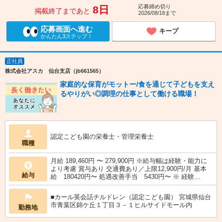
応募締め切り
8日
掲載終了まであと
2026/08/18まで
応募画面へ進む
キープ
かんたん3ステップ！
正社員
株式会社アスカ 仙台支店（jb661565）
家庭的な保育がモットー/食を通じて子どもを支え
るやりがい◎調理の仕事として働ける職場！
認定こども園の栄養士・管理栄養士
職種
月給 189,460円 〜 279,900円 ※給与幅は経験・能力に
より考慮 賞与あり 交通費あり／上限12,900円/月 基本
給与
給 180420円〜 処遇改善手当 5430円〜 ※ 経験...
■カール英会話チルドレン（認定こども園） 宮城県仙台
市青葉区錦ケ丘１丁目３－１ヒルサイドモール内
勤務地