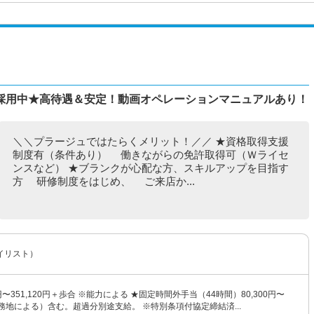
採用中★高待遇＆安定！動画オペレーションマニュアルあり！
＼＼プラージュではたらくメリット！／／ ★資格取得支援
制度有（条件あり） 働きながらの免許取得可（Ｗライセ
ンスなど） ★ブランクが心配な方、スキルアップを目指す
方 研修制度をはじめ、 ご来店か...
イリスト）
0円〜351,120円＋歩合 ※能力による ★固定時間外手当（44時間）80,300円〜
（勤務地による）含む。超過分別途支給。 ※特別条項付協定締結済...