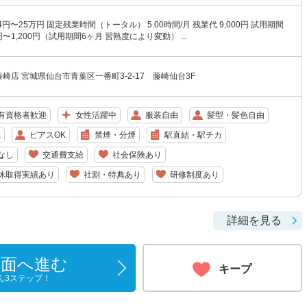
34円〜25万円 固定残業時間（トータル） 5.00時間/月 残業代 9,000円 試用期間
8円〜1,200円（試用期間6ヶ月 習熟度により変動） ...
藤崎店 宮城県仙台市青葉区一番町3-2-17 藤崎仙台3F
有資格者歓迎
女性活躍中
服装自由
髪型・髪色自由
K
ピアスOK
禁煙・分煙
駅直結・駅チカ
なし
交通費支給
社会保険あり
休取得実績あり
社割・特典あり
研修制度あり
詳細を見る
画面へ進む
キープ
ん3ステップ！