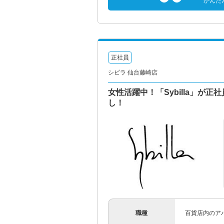
かんた
正社員
シビラ 仙台藤崎店
女性活躍中！「Sybilla」が
し！
職種
百貨店内のア