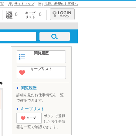
質問
サイトマップ
掲載ご希望のお客様へ
閲覧
キープ
0
0
履歴
リスト
ログイン
閲覧履歴
キープリスト
件
閲覧履歴
詳細を見たお仕事情報を一覧
で確認できます。
キープリスト
ボタンで登録
したお仕事情
'とりあえずキ
報を一覧で確認できます。
ープ'