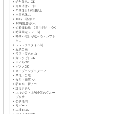
給与前払いOK
完全週休2日制
年間休日120日以上
土日祝休み
10時～勤務OK
16時前退社OK
短時間勤務（1日4h以内）OK
時間固定シフト制
時間や曜日が選べる・シフト
自由
フレックスタイム制
服装自由
髪型・髪色自由
髭（ひげ）OK
ネイルOK
ピアスOK
オープニングスタッフ
禁煙・分煙
食堂・売店あり
駅直結・駅チカ
託児所あり
上場企業・上場企業のグルー
プ会社
公的機関
リゾート
車通勤OK