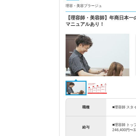
理容・美容プラージュ
【理容師・美容師】年商日本一
マニュアルあり！
職種
■理容師 スタ
■理容師 トッ
給与
246,400円〜