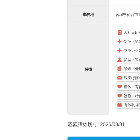
勤務地
宮城県仙台市青
入社日応
新卒・第
ブランク
髪型・髪
禁煙・分
特徴
残業ほぼ
産休・育
社割・特
有休取得
応募締め切り: 2026/08/31