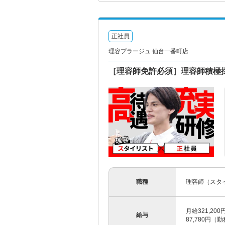
正社員
理容プラージュ 仙台一番町店
［理容師免許必須］理容師積極
職種
理容師（スタ
月給321,20
給与
87,780円