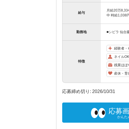
月給20万8,3
給与
中 時給1,03
勤務地
■シビラ 仙台
経験者・
ネイルO
特徴
残業ほぼ
産休・育
応募締め切り: 2026/10/31
応募
かんた