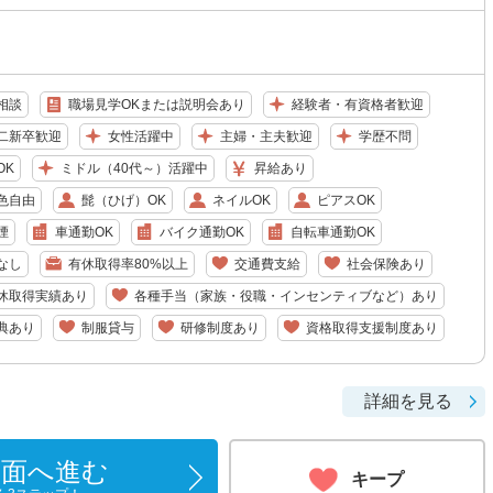
相談
職場見学OKまたは説明会あり
経験者・有資格者歓迎
二新卒歓迎
女性活躍中
主婦・主夫歓迎
学歴不問
OK
ミドル（40代～）活躍中
昇給あり
色自由
髭（ひげ）OK
ネイルOK
ピアスOK
煙
車通勤OK
バイク通勤OK
自転車通勤OK
なし
有休取得率80%以上
交通費支給
社会保険あり
休取得実績あり
各種手当（家族・役職・インセンティブなど）あり
典あり
制服貸与
研修制度あり
資格取得支援制度あり
詳細を見る
画面へ進む
キープ