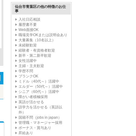
仙台市青葉区の他の特徴のお仕
事
入社日応相談
履歴書不要
Web面接OK
職場見学OKまたは説明会あり
大量募集（10名以上）
未経験歓迎
経験者・有資格者歓迎
新卒・第二新卒歓迎
女性活躍中
主婦・主夫歓迎
学歴不問
ブランクOK
ミドル（40代～）活躍中
エルダー（50代～）活躍中
シニア（60代～）活躍中
障がい者積極採用
英語が活かせる
語学力を活かせる（英語以
外）
国籍不問（jobs in japan）
管理職・マネージャー採用
ボーナス・賞与あり
昇給あり