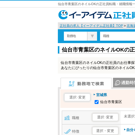
仙台市青葉区のネイルOKの正社員転職・就職情報一
正社員の求人【イーアイデム正社員】TOP
>
北海
勤務地
職種
仙台市青葉区のネイルOKの
仙台市青葉区のネイルOKの正社員のお仕事
あなたにぴったりの仙台市青葉区のネイルO
勤務地で検索
通勤時間で検
宮城県
選択･変更
仙台市青葉区
未選択
選択･変更
職種
自分
選択・変更
特徴