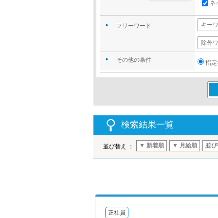
ネ
フリーワード
その他の条件
指定
この
検索結果一覧
▼ 新着順
▼ 月給順
並び
並び替え ：
正社員