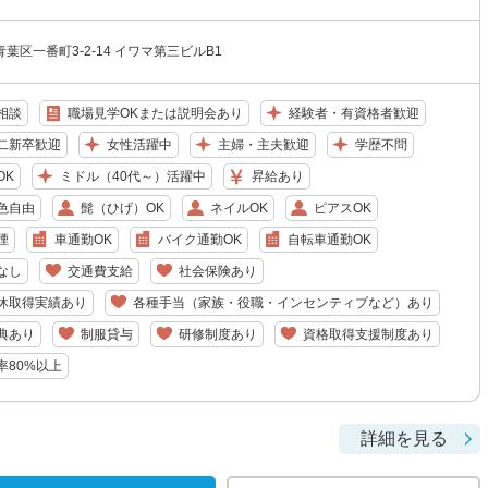
葉区一番町3-2-14 イワマ第三ビルB1
相談
職場見学OKまたは説明会あり
経験者・有資格者歓迎
二新卒歓迎
女性活躍中
主婦・主夫歓迎
学歴不問
OK
ミドル（40代～）活躍中
昇給あり
色自由
髭（ひげ）OK
ネイルOK
ピアスOK
煙
車通勤OK
バイク通勤OK
自転車通勤OK
なし
交通費支給
社会保険あり
休取得実績あり
各種手当（家族・役職・インセンティブなど）あり
典あり
制服貸与
研修制度あり
資格取得支援制度あり
率80%以上
詳細を見る