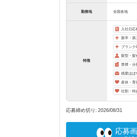
勤務地
全国各地
入社日応
新卒・第
ブランク
髪型・髪
特徴
禁煙・分
残業ほぼ
産休・育
社割・特
応募締め切り: 2026/08/31
応募