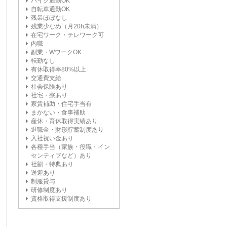
バイク通勤OK
自転車通勤OK
残業ほぼなし
残業少なめ（月20h未満）
在宅ワーク・テレワーク可
内職
副業・WワークOK
転勤なし
有休取得率80%以上
交通費支給
社会保険あり
社宅・寮あり
家賃補助・住宅手当有
まかない・食事補助
産休・育休取得実績あり
退職金・財形貯蓄制度あり
入社祝い金あり
各種手当（家族・役職・イン
センティブなど）あり
社割・特典あり
送迎あり
制服貸与
研修制度あり
資格取得支援制度あり