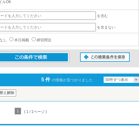
イルOK
を含む
を含まない
なし
本日掲載
締切間近
この検索条件を保存
条件で検索
5 件
30件ずつ表示
の情報が見つかりました
替え解除
1
( 1 / 1ページ )