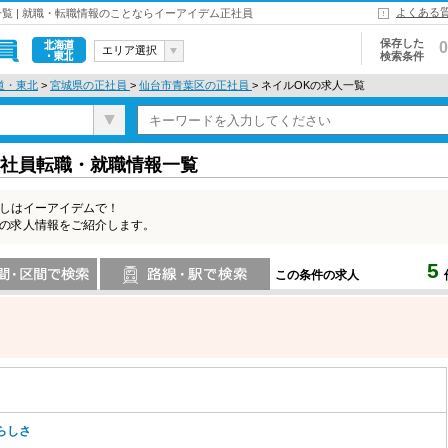
よくある
覧 | 就職・転職情報のことならイーアイデム正社員
保存した
0
エリア選択
検索条件
北海道・東
道・東北
>
宮城県の正社員
>
仙台市青葉区の正社員
> ネイルOKの求人一覧
北
正社員転職・就職情報一覧
探しはイーアイデムで！
Kの求人情報をご紹介します。
5
この条件の求人
索
路線・駅・駅で検索
らしさ