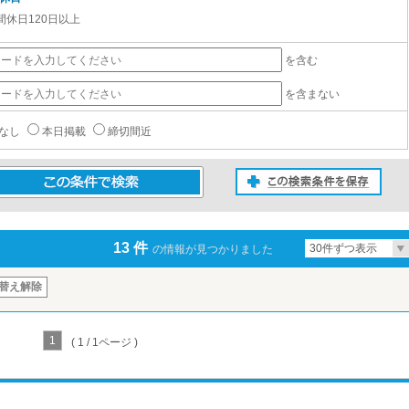
間休日120日以上
を含む
を含まない
なし
本日掲載
締切間近
この検索条件を保存
条件で検索
13 件
30件ずつ表示
の情報が見つかりました
替え解除
1
( 1 / 1ページ )