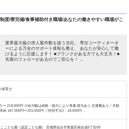
休制度/寮完備/食事補助付き職場/あなたの働きやすい職場がこ
業界最大級の求人案件数を扱う当社。 専任コーディネータ
ーによる万全のサポート体制も整え、 あなたが安心して働
けるように応援します！ ■ブランクがある方でも大丈夫！■
先輩のフォローがあるのでご安心を！ ...
の保育士
00円 〜 219,000円 ※給与幅は経験・能力により考慮 賞与あり 交通費あり／月額
本給 187,000円〜201,000円 ◇特別手当2：18,000円 ...
のここども園（認定こども園） 宮城県仙台市青葉区南吉成6丁目69