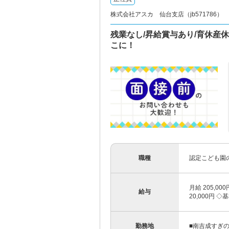
株式会社アスカ 仙台支店（jb571786）
残業なし/昇給賞与あり/育休産
こに！
職種
認定こども園
月給 205,0
給与
20,000円 ◇基
勤務地
■南吉成すぎ