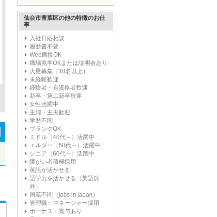
ープ'
仙台市青葉区の他の特徴のお仕
事
入社日応相談
履歴書不要
Web面接OK
職場見学OKまたは説明会あり
大量募集（10名以上）
未経験歓迎
経験者・有資格者歓迎
新卒・第二新卒歓迎
女性活躍中
主婦・主夫歓迎
学歴不問
ブランクOK
ミドル（40代～）活躍中
エルダー（50代～）活躍中
シニア（60代～）活躍中
障がい者積極採用
英語が活かせる
語学力を活かせる（英語以
外）
国籍不問（jobs in japan）
管理職・マネージャー採用
ボーナス・賞与あり