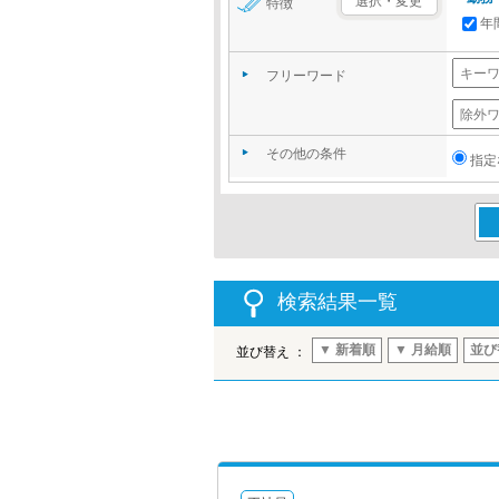
選択・変更
特徴
年
フリーワード
その他の条件
指定
この
検索結果一覧
▼ 新着順
▼ 月給順
並び
並び替え ：