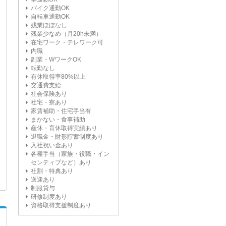
バイク通勤OK
自転車通勤OK
残業ほぼなし
残業少なめ（月20h未満）
在宅ワーク・テレワーク可
内職
副業・WワークOK
転勤なし
有休取得率80%以上
交通費支給
社会保険あり
社宅・寮あり
家賃補助・住宅手当有
まかない・食事補助
産休・育休取得実績あり
退職金・財形貯蓄制度あり
入社祝い金あり
各種手当（家族・役職・イン
センティブなど）あり
社割・特典あり
送迎あり
制服貸与
研修制度あり
資格取得支援制度あり