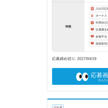
入社日応
ボーナス
年間休日1
特徴
交通費支
各種手当
資格取得
応募締め切り: 2027/04/19
応募
かんた
正社員