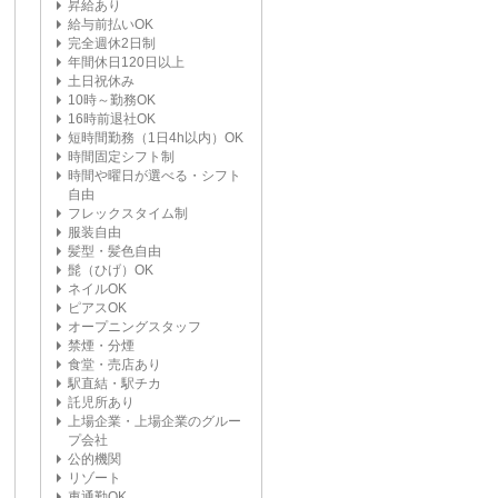
昇給あり
給与前払いOK
完全週休2日制
年間休日120日以上
土日祝休み
10時～勤務OK
16時前退社OK
短時間勤務（1日4h以内）OK
時間固定シフト制
時間や曜日が選べる・シフト
自由
フレックスタイム制
服装自由
髪型・髪色自由
髭（ひげ）OK
ネイルOK
ピアスOK
オープニングスタッフ
禁煙・分煙
食堂・売店あり
駅直結・駅チカ
託児所あり
上場企業・上場企業のグルー
プ会社
公的機関
リゾート
車通勤OK