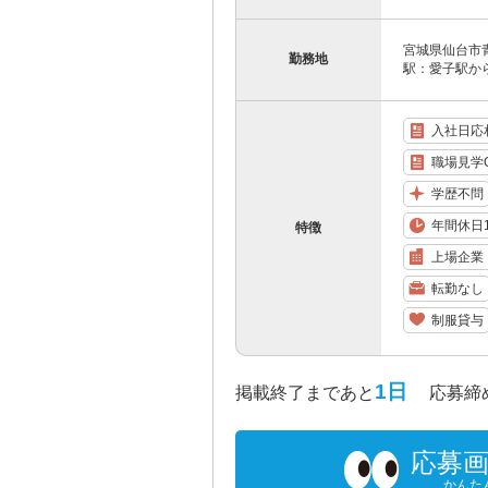
宮城県仙台市青
勤務地
駅：愛子駅から
入社日応
職場見学
学歴不問
年間休日1
特徴
上場企業
転勤なし
制服貸与
1日
掲載終了まであと
応募締め切り
応募
かんた