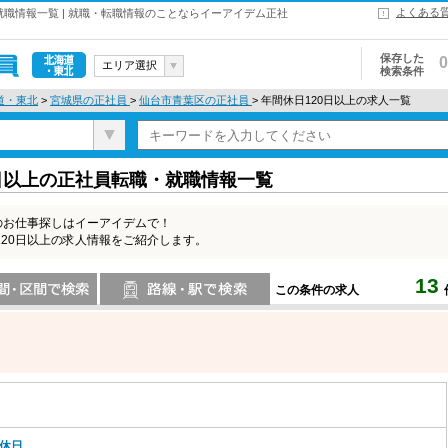
よくある
就職情報一覧 | 就職・転職情報のことならイーアイデム正社
保存した
0
エリア選択
検索条件
北海道・東
道・東北
>
宮城県の正社員
>
仙台市青葉区の正社員
> 年間休日120日以上の求人一覧
北
日以上の正社員転職・就職情報一覧
のお仕事探しはイーアイデムで！
20日以上の求人情報をご紹介します。
13
この条件の求人
索
路線・駅・駅で検索
-休日