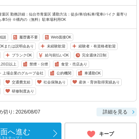
葉区 勤務詳細：仙台市青葉区 通勤方法：徒歩/車/自転車/電車/バイク 最寄り
車5分 ※構内の（無料）駐車場利用OK
相談
履歴書不要
Web面接OK
OKまたは説明会あり
未経験歓迎
経験者・有資格者歓迎
ブランクOK
給与前払いOK
完全週休2日制
20日以上
禁煙・分煙
食堂・売店あり
・上場企業のグループ会社
公的機関
車通勤OK
交通費支給
社会保険あり
産休・育休取得実績あり
研修制度あり
: 2026/08/07
詳細を見る
画面へ進む
キープ
ん3ステップ！