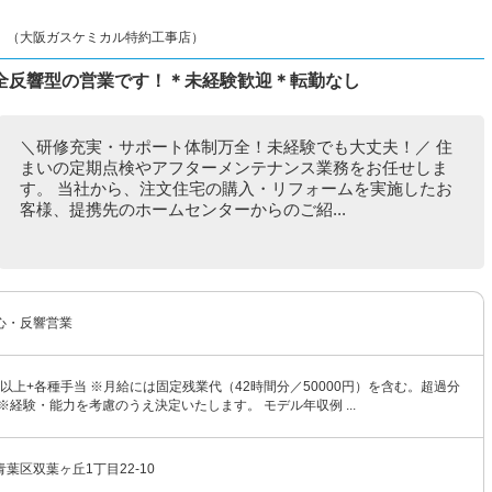
K』（大阪ガスケミカル特約工事店）
全反響型の営業です！＊未経験歓迎＊転勤なし
＼研修充実・サポート体制万全！未経験でも大丈夫！／ 住
まいの定期点検やアフターメンテナンス業務をお任せしま
す。 当社から、注文住宅の購入・リフォームを実施したお
客様、提携先のホームセンターからのご紹...
心・反響営業
0円以上+各種手当 ※月給には固定残業代（42時間分／50000円）を含む。超過分
※経験・能力を考慮のうえ決定いたします。 モデル年収例 ...
葉区双葉ヶ丘1丁目22-10