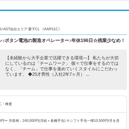
 AGT仙台エリア 愛子CL 《AARS1C》
♪ボタン電池の製造オペレーター♪年休196日☆残業少なめ！
【未経験から大手企業で活躍できる環境―】 私たちが大切
にしているのは「チームワーク」 個々で仕事をするのでは
なく、「チーム」で仕事を進めていくスタイルにこだわっ
ています。 ◆25才男性（入社2年7ヶ月） ...
工・検査
00円〜 月収例：240,000円(月給＋各種手当) ※シフト手当一律10,500円/月を含