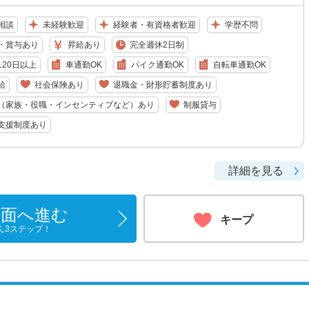
相談
未経験歓迎
経験者・有資格者歓迎
学歴不問
・賞与あり
昇給あり
完全週休2日制
20日以上
車通勤OK
バイク通勤OK
自転車通勤OK
給
社会保険あり
退職金・財形貯蓄制度あり
（家族・役職・インセンティブなど）あり
制服貸与
支援制度あり
詳細を見る
画面へ進む
キープ
ん3ステップ！