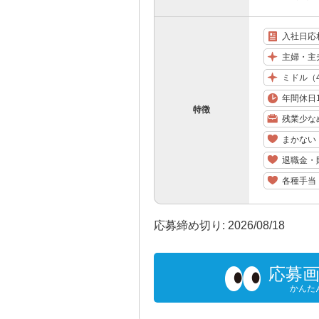
入社日応
主婦・主
ミドル（
年間休日1
特徴
残業少な
まかない
退職金・
各種手当
応募締め切り: 2026/08/18
応募
かんた