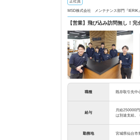
正社員
MSD株式会社 メンテナンス部門『IERI
【営業】飛び込み訪問無し！完
職種
既存取引先中
月給25000
給与
は別途支給。 
勤務地
宮城県仙台市青