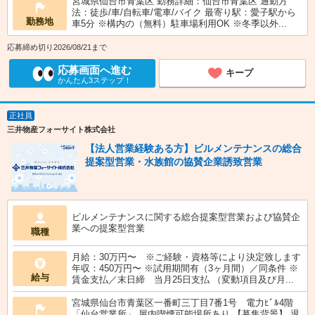
宮城県仙台市青葉区 勤務詳細：仙台市青葉区 通勤方
法：徒歩/車/自転車/電車/バイク 最寄り駅：愛子駅から
勤務地
車5分 ※構内の（無料）駐車場利用OK ※冬季以外...
応募締め切り2026/08/21まで
応募画面へ進む
キープ
かんたん3ステップ！
正社員
三井物産フォーサイト株式会社
【法人営業経験ある方】ビルメンテナンスの総合
提案型営業・水族館の協賛企業誘致営業
ビルメンテナンスに関する総合提案型営業および協賛企
業への提案型営業
職種
月給：30万円〜 ※ご経験・資格等により決定致します
年収：450万円〜 ※試用期間有（3ヶ月間）／同条件 ※
給与
賃金支払／末日締 当月25日支払 （変動項目及び月...
宮城県仙台市青葉区一番町三丁目7番1号 電力ﾋﾞﾙ4階
「仙台営業所」 屋内喫煙可能場所あり 【募集背景】 退