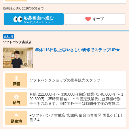
応募締め切り2026/08/31まで
応募画面へ進む
キープ
かんたん3ステップ！
正社員
ソフトバンク吉成店
年休116日以上◎やさしい研修でステップUP★
ソフトバンクショップの携帯販売スタッフ
職種
月給 211,000円 〜 330,000円 固定残業代: 48,000円 〜 1
20,500円（35時間相当） ＊※固定残業代には職種特別
給与
手当を含みます。※時間外手当は時間外労働の有無に...
■ソフトバンク吉成店 宮城県 仙台市青葉区 国見ケ丘1丁
目 3‐4
勤務地