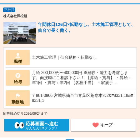
正社員
株式会社深松組
年間休日126日×転勤なし。土木施工管理として、
仙台で長く働く。
土木施工管理｜仙台勤務・転勤なし
職種
月給 300,000円〜400,000円 ※経験・能力を考慮しま
す。面接時にご相談下さい！ 【昇給・賞与】 ・昇給：
給与
年1回 ・賞与：年2回 【各種手当】 ・家族手...
〒981-0966 宮城県仙台市青葉区荒巻本沢2&#8331;18&#
8331;1
勤務地
応募締め切り2026/09/24まで
応募画面へ進む
キープ
かんたん3ステップ！