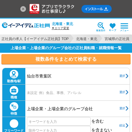
北海道・東北
▼エリア変更
正社員の求人【イーアイデム正社員】TOP
北海道・東北
宮城県の正社員
上場企業・上場企業のグループ会社の正社員転職・就職情報一覧
複数条件をまとめて検索する
仙台市青葉区
選択
勤務地/駅
選択
未設定
例）食品、事務、アパレル
職種
上場企業・上場企業のグループ会社
選択
特徴
を含む
絞込
を含まない
フリーワード