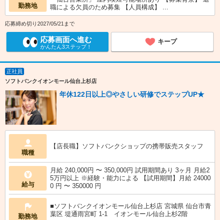
勤務地
職による欠員のため募集 【人員構成】 ...
応募締め切り2027/05/21まで
応募画面へ進む
キープ
かんたん3ステップ！
正社員
ソフトバンクイオンモール仙台上杉店
年休122日以上◎やさしい研修でステップUP★
【店長職】ソフトバンクショップの携帯販売スタッフ
職種
月給 240,000円 〜 350,000円 試用期間あり 3ヶ月 月給2
5万円以上 ※経験・能力による 【試用期間】月給 24000
給与
0 円 〜 350000 円
■ソフトバンクイオンモール仙台上杉店 宮城県 仙台市青
葉区 堤通雨宮町 1‐1 イオンモール仙台上杉2階
勤務地