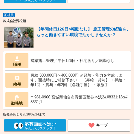
かんたん3ステップ！
正社員
株式会社深松組
【年間休日126日×転勤なし】 施工管理の経験を、
もっと働きやすい環境で活かしませんか？
建築施工管理／年休126日・社宅あり／転勤なし
職種
月給 300,000円〜400,000円 ※経験・能力を考慮しま
す。面接時にご相談下さい！ 【昇給・賞与】 ・昇給：
給与
年1回 ・賞与：年2回 【各種手当】 ・家族手...
〒981-0966 宮城県仙台市青葉区荒巻本沢2&#8331;18&#
8331;1
勤務地
応募締め切り2026/09/24まで
応募画面へ進む
キープ
かんたん3ステップ！