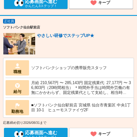
応募画面へ進む
キープ
かんたん3ステップ！
正社員
ソフトバンク仙台駅前店
やさしい研修でステップUP★
ソフトバンクショップの携帯販売スタッフ
職種
月給 210,567円 〜 285,143円 固定残業代: 27,177円 〜 3
6,803円（20時間相当） ＊時間外手当は時間外労働の有
給与
無にかかわらず、固定残業代として支給し、相当時...
■ソフトバンク仙台駅前店 宮城県 仙台市青葉区 中央1丁
目 10‐1 ヒューモスファイヴ2F
勤務地
応募締め切り2026/08/31まで
応募画面へ進む
キープ