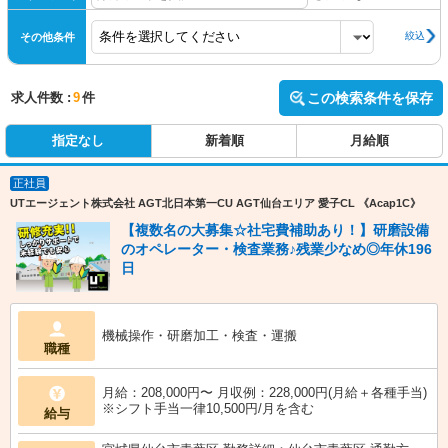
絞込
その他条件
求人件数 :
9
件
この検索条件を保存
指定なし
新着順
月給順
正社員
UTエージェント株式会社 AGT北日本第一CU AGT仙台エリア 愛子CL 《Acap1C》
【複数名の大募集☆社宅費補助あり！】研磨設備
のオペレーター・検査業務♪残業少なめ◎年休196
日
機械操作・研磨加工・検査・運搬
職種
月給：208,000円〜 月収例：228,000円(月給＋各種手当)
※シフト手当一律10,500円/月を含む
給与