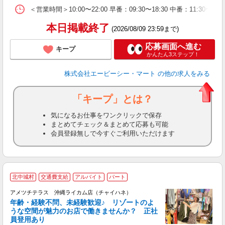
＜営業時間＞10:00〜22:00 早番：09:30〜18:30 中番：
本日掲載終了
(2026/08/09 23:59まで)
応募画面へ進む
キープ
かんたん3ステップ！
株式会社エービーシー・マート
の他の求人をみる
「キープ」とは？
気になるお仕事をワンクリックで保存
まとめてチェック＆まとめて応募も可能
会員登録無しで今すぐご利用いただけます
≪
北中城村
交通費支給
アルバイト
パート
アメツチテラス 沖縄ライカム店（チャイハネ）
年齢・経験不問、未経験歓迎♪ リゾートのよ
うな空間が魅力のお店で働きませんか？ 正社
員登用あり