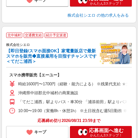
キープ
かんたん3ステップ！
株式会社シエロ
の他の求人をみる
★
北中城村
交通費支給
紹介予定派遣
♪
株式会社シエロ
【即日登録/スマホ面接OK】家電量販店で最新
スマホを販売◆直接雇用を目指すチャンスです
＜てだこ浦西＞
事
即
スマホ携帯販売【エーユー】
躍
ー
時給1600円〜1700円（経験・能力による） ※残業代支給 ★交通
自
沖縄県中頭郡北中城村の商業施設
ど
「てだこ浦西」駅よりバス・車30分 「浦添前田」駅よりバス・車3
10:00〜19:00（実働8h・休憩1h） ※土日祝含む週5日勤務 ※原則
応募締め切り2026/08/31 23:59まで
応募画面へ進む
キープ
かんたん3ステップ！