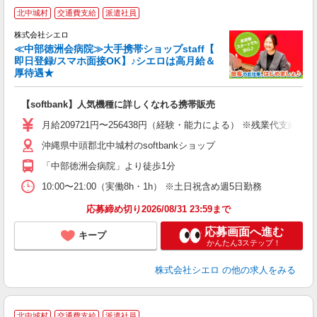
★
北中城村
交通費支給
派遣社員
♪
株式会社シエロ
≪中部徳洲会病院≫大手携帯ショップstaff【
即日登録/スマホ面接OK】♪シエロは高月給＆
厚待遇★
い
即
【softbank】人気機種に詳しくなれる携帯販売
あ
月給209721円〜256438円（経験・能力による） ※残業代支給
通
沖縄県中頭郡北中城村のsoftbankショップ
あ
「中部徳洲会病院」より徒歩1分
10:00〜21:00（実働8h・1h） ※土日祝含め週5日勤務
応募締め切り2026/08/31 23:59まで
応募画面へ進む
キープ
かんたん3ステップ！
株式会社シエロ
の他の求人をみる
北中城村
交通費支給
派遣社員