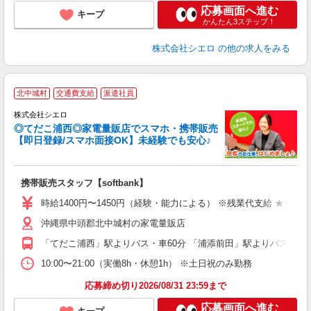
応募画面へ進む
キープ
かんたん3ステップ！
株式会社シエロ
の他の求人をみる
★
北中城村
交通費支給
派遣社員
♪
株式会社シエロ
◎てだこ浦西◎家電量販店でスマホ・携帯販売
【即日登録/スマホ面接OK】未経験でも安心♪
理
携帯販売スタッフ【softbank】
即
時給1400円〜1450円（経験・能力による） ※残業代支給 ★交通
あ
沖縄県中頭郡北中城村の家電量販店
K
「てだこ浦西」駅よりバス・車60分 「浦添前田」駅よりバス・車6
貸
10:00〜21:00（実働8h・休憩1h） ※土日祝のみ勤務
応募締め切り2026/08/31 23:59まで
応募画面へ進む