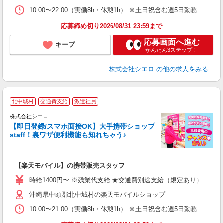
10:00〜22:00（実働8h・休憩1h） ※土日祝含む週5日勤務
ど
応募締め切り2026/08/31 23:59まで
応募画面へ進む
キープ
かんたん3ステップ！
株式会社シエロ
の他の求人をみる
★
北中城村
交通費支給
派遣社員
♪
株式会社シエロ
【即日登録/スマホ面接OK】大手携帯ショップ
staff！裏ワザ便利機能も知れちゃう♪
理
【楽天モバイル】の携帯販売スタッフ
即
時給1400円〜 ※残業代支給 ★交通費別途支給（規定あり） ゜+゜
あ
沖縄県中頭郡北中城村の楽天モバイルショップ
K
10:00〜21:00（実働8h・休憩1h） ※土日祝含む週5日勤務
貸