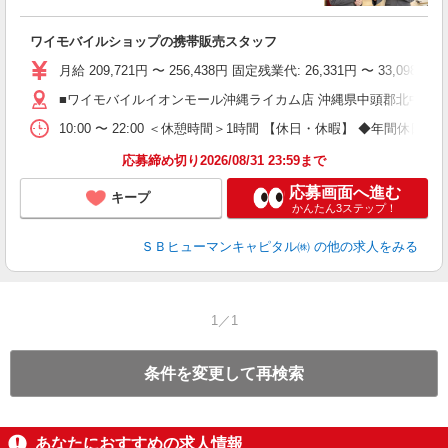
ワイモバイルショップの携帯販売スタッフ
り
月給 209,721円 〜 256,438円 固定残業代: 26,331
■ワイモバイルイオンモール沖縄ライカム店 沖縄県中頭郡北中城村
10:00 〜 22:00 ＜休憩時間＞1時間 【休日・休暇】 ◆
応募締め切り2026/08/31 23:59まで
応募画面へ進む
キープ
かんたん3ステップ！
ＳＢヒューマンキャピタル㈱
の他の求人をみる
1／1
条件を変更して再検索
あなたにおすすめの求人情報