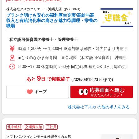
株式会社アスカクリエート 沖縄支店（jb662863）
ブランク明けも安心の福利厚生充実/高給与高
収入と有給消化率の高さが魅力◎調理・栄養の
職場
面
私立認可保育園の栄養士・管理栄養士
入
不
時給 1,300円 〜 1,300円 ※給与幅は経験・能力により考慮 交
残
■もりのなかま保育園 喜舎場園（私立認可保育園） 沖縄県北中
金
8:00〜17:00 休憩時間：60分 固定勤務 短期OK 3ヶ月毎の更新
9
あと
日
で掲載終了
(2026/08/18 23:59まで)
応募画面へ進む
キープ
かんたん3ステップ！
株式会社アスカ
の他の求人をみる
北中城村
交通費支給
正社員
ソフトバンクイオンモール沖縄ライカム店