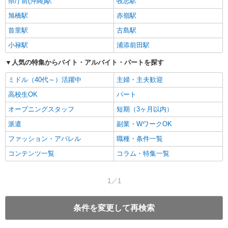
県庁前(沖縄)駅
牧志駅
旭橋駅
赤嶺駅
首里駅
古島駅
小禄駅
浦添前田駅
人気の特集からバイト・アルバイト・パートを探す
ミドル（40代～）活躍中
主婦・主夫歓迎
高校生OK
パート
オープニングスタッフ
短期（3ヶ月以内）
派遣
副業・WワークOK
ファッション・アパレル
職種・条件一覧
コンテンツ一覧
コラム・特集一覧
1／1
条件を変更して再検索