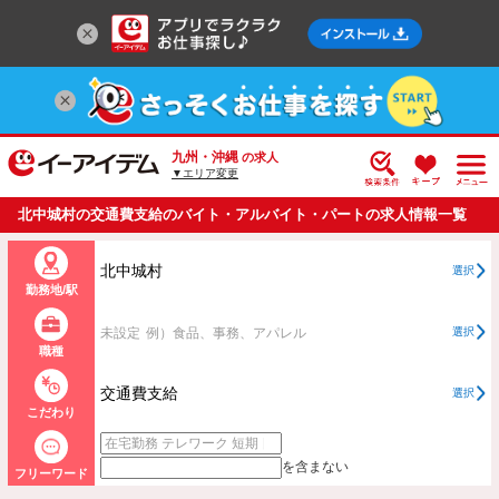
九州・沖縄
の求人
▼エリア変更
北中城村の交通費支給のバイト・アルバイト・パートの求人情報一覧
北中城村
選択
勤務地/駅
未設定
例）食品、事務、アパレル
選択
職種
交通費支給
選択
こだわり
を含まない
フリーワード