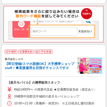
★
北中城村
交通費支給
紹介予定派遣
♪
株式会社シエロ
【即日登録/スマホ面接OK】大手携帯ショップ
staff！◆直接雇用を目指すチャンスです☆
理
【楽天モバイル】の携帯販売スタッフ
即
時給1400円〜 ※残業代支給 ★交通費別途支給（規定あり） ゜+゜
あ
沖縄県中頭郡北中城村の楽天モバイルショップ
K
10:00〜21:00（実働8h・休憩1h） ※土日祝含む週5日勤務
貸