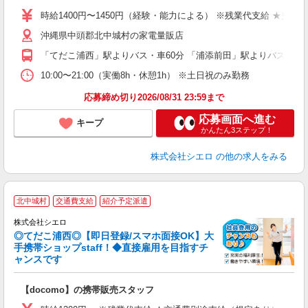
時給1400円〜1450円（経験・能力による） ※残業代支給 ★交通
あ
沖縄県中頭郡北中城村の家電量販店
K
「てだこ浦西」駅よりバス・車60分 「浦添前田」駅よりバス・車6
貸
10:00〜21:00（実働8h・休憩1h） ※土日祝のみ勤務
応募締め切り2026/08/31 23:59まで
応募画面へ進む
キープ
かんたん3ステップ！
株式会社シエロ
の他の求人をみる
★
北中城村
交通費支給
紹介予定派遣
♪
株式会社シエロ
◎てだこ浦西◎【即日登録/スマホ面接OK】大
手携帯ショップstaff！◆直接雇用を目指すチ
ャンスです
理
【docomo】の携帯販売スタッフ
即