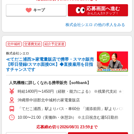
応募画面へ進む
キープ
かんたん3ステップ！
株式会社シエロ
の他の求人をみる
★
北中城村
交通費支給
紹介予定派遣
♪
株式会社シエロ
≪てだこ浦西≫家電量販店で携帯・スマホ販売
【即日登録/スマホ面接OK】◆直接雇用を目指
すチャンスです
い
即
人気機種に詳しくなれる携帯販売【softbank】
あ
時給1400円〜1450円（経験・能力による） ※残業代支給 ★交通
K
沖縄県中頭郡北中城村の家電量販店
貸
「てだこ浦西」駅よりバス・車60分 「浦添前田」駅よりバス・車6
10:00〜21:00（実働8h・休憩1h） ※土日祝含む週5日勤務
応募締め切り2026/08/31 23:59まで