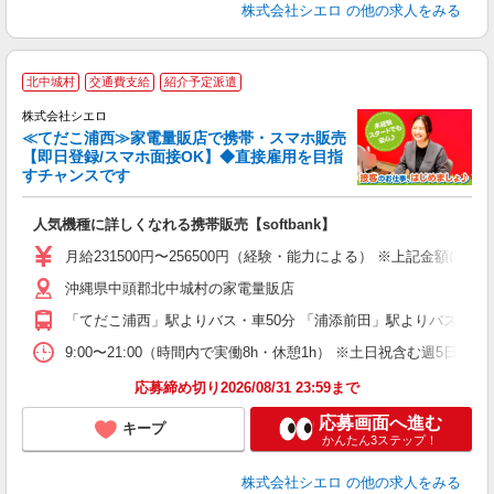
株式会社シエロ
の他の求人をみる
★
北中城村
交通費支給
紹介予定派遣
♪
株式会社シエロ
≪てだこ浦西≫家電量販店で携帯・スマホ販売
【即日登録/スマホ面接OK】◆直接雇用を目指
すチャンスです
い
即
人気機種に詳しくなれる携帯販売【softbank】
あ
月給231500円〜256500円（経験・能力による） ※上記金額に
通
沖縄県中頭郡北中城村の家電量販店
役
「てだこ浦西」駅よりバス・車50分 「浦添前田」駅よりバス・車5
9:00〜21:00（時間内で実働8h・休憩1h） ※土日祝含む週5日勤務
応募締め切り2026/08/31 23:59まで
応募画面へ進む
キープ
かんたん3ステップ！
株式会社シエロ
の他の求人をみる