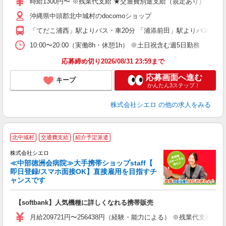
時給1300円〜 ※残業代支給 ★交通費別途支給（規定あり） ゜+゜
あ
沖縄県中頭郡北中城村のdocomoショップ
K
「てだこ浦西」駅よりバス・車20分 「浦添前田」駅よりバス・車2
貸
10:00〜20:00（実働8h・休憩1h） ※土日祝含む週5日勤務
応募締め切り2026/08/31 23:59まで
応募画面へ進む
キープ
かんたん3ステップ！
株式会社シエロ
の他の求人をみる
★
北中城村
交通費支給
紹介予定派遣
♪
株式会社シエロ
≪中部徳洲会病院≫大手携帯ショップstaff【
即日登録/スマホ面接OK】直接雇用を目指すチ
ャンスです
い
即
【softbank】人気機種に詳しくなれる携帯販売
あ
月給209721円〜256438円（経験・能力による） ※残業代支給
通