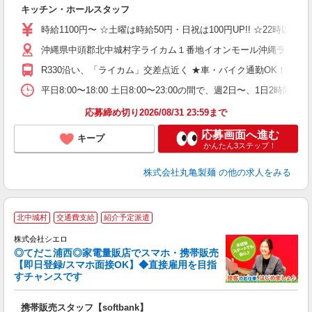
ル
キッチン・ホールスタッフ
入
者
時給1100円〜 ☆土曜は時給50円・日祝は100円UP!! ☆22時以降
歓
沖縄県中頭郡北中城村字ライカム１番地イオンモール沖縄ライカ
～
り
R330沿い、「ライカム」交差点近く ★車・バイク通勤OK！ガ
O
平
平日8:00〜18:00 土日8:00〜23:00の間で、週2日
型
応募締め切り2026/08/31 23:59まで
応募画面へ進む
キープ
かんたん3ステップ！
株式会社丸亀製麺
の他の求人をみる
★
北中城村
交通費支給
紹介予定派遣
♪
株式会社シエロ
◎てだこ浦西◎家電量販店でスマホ・携帯販売
【即日登録/スマホ面接OK】◆直接雇用を目指
すチャンスです
理
携帯販売スタッフ【softbank】
即