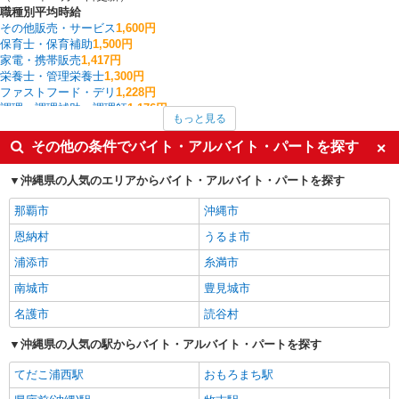
職種別平均時給
その他販売・サービス
1,600円
保育士・保育補助
1,500円
家電・携帯販売
1,417円
栄養士・管理栄養士
1,300円
ファストフード・デリ
1,228円
調理・調理補助・調理師
1,176円
もっと見る
ファミリーレストラン・回転寿司
1,150円
レストラン・専門料理店
1,100円
その他の条件でバイト・アルバイト・パートを探す
アパレル販売
1,090円
北中城村の他の職種の平均時給を見る
沖縄県の人気のエリアからバイト・アルバイト・パートを探す
那覇市
沖縄市
恩納村
うるま市
浦添市
糸満市
南城市
豊見城市
名護市
読谷村
沖縄県の人気の駅からバイト・アルバイト・パートを探す
てだこ浦西駅
おもろまち駅