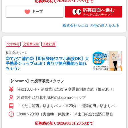
応募締め切り2026/08/31 23:59まで
応募画面へ進む
キープ
かんたん3ステップ！
株式会社シエロ
の他の求人をみる
★
北中城村
交通費支給
派遣社員
♪
株式会社シエロ
◎てだこ浦西◎【即日登録/スマホ面接OK】大
手携帯ショップstaff！裏ワザ便利機能も知れ
ちゃう♪
理
【docomo】の携帯販売スタッフ
即
時給1300円〜 ※残業代支給 ★交通費別途支給（規定あり） ゜+゜
あ
沖縄県中頭郡北中城村のdocomoショップ
K
「てだこ浦西」駅よりバス・車20分 「浦添前田」駅よりバス・車2
貸
10:00〜20:00（実働8h・休憩1h） ※土日祝含む週5日勤務
応募締め切り2026/08/31 23:59まで