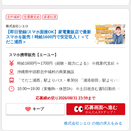
★
北中城村
交通費支給
派遣社員
♪
株式会社シエロ
【即日登録/スマホ面接OK】家電量販店で最新
スマホを販売！時給1600円で安定収入！＜て
だこ浦西＞
事
即
スマホ携帯販売【エーユー】
躍
ー
時給1600円〜1700円（経験・能力による） ※残業代支給 ★交通
自
沖縄県中頭郡北中城村の商業施設
ど
「てだこ浦西」駅よりバス・車30分 「浦添前田」駅よりバス・車3
10:00〜19:00（実働8h・休憩1h） ※土日祝含む週5日勤務 ※原則
応募締め切り2026/08/31 23:59まで
応募画面へ進む
キープ
かんたん3ステップ！
株式会社シエロ
の他の求人をみる