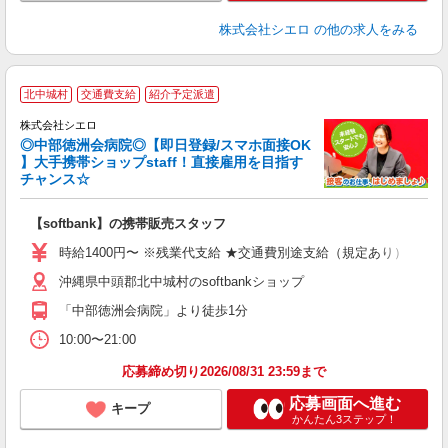
株式会社シエロ
の他の求人をみる
★
北中城村
交通費支給
紹介予定派遣
♪
株式会社シエロ
◎中部徳洲会病院◎【即日登録/スマホ面接OK
】大手携帯ショップstaff！直接雇用を目指す
チャンス☆
理
【softbank】の携帯販売スタッフ
即
時給1400円〜 ※残業代支給 ★交通費別途支給（規定あり） ゜+゜
あ
沖縄県中頭郡北中城村のsoftbankショップ
K
「中部徳洲会病院」より徒歩1分
貸
10:00〜21:00
応募締め切り2026/08/31 23:59まで
応募画面へ進む
キープ
かんたん3ステップ！