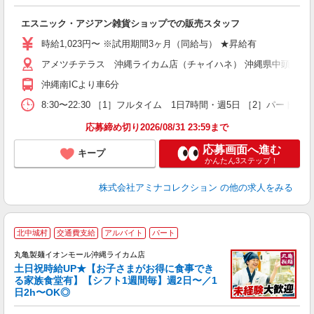
が
未
エスニック・アジアン雑貨ショップでの販売スタッフ
企
務
時給1,023円〜 ※試用期間3ヶ月（同給与） ★昇給有
由
アメツチテラス 沖縄ライカム店（チャイハネ） 沖縄県中頭郡北中城村
沖縄南ICより車6分
8:30〜22:30 ［1］フルタイム 1日7時間・週5日 ［2］パー
応募締め切り2026/08/31 23:59まで
応募画面へ進む
キープ
かんたん3ステップ！
株式会社アミナコレクション
の他の求人をみる
北中城村
交通費支給
アルバイト
パート
丸亀製麺イオンモール沖縄ライカム店
土日祝時給UP★【お子さまがお得に食事でき
る家族食堂有】【シフト1週間毎】週2日〜／1
日2h〜OK◎