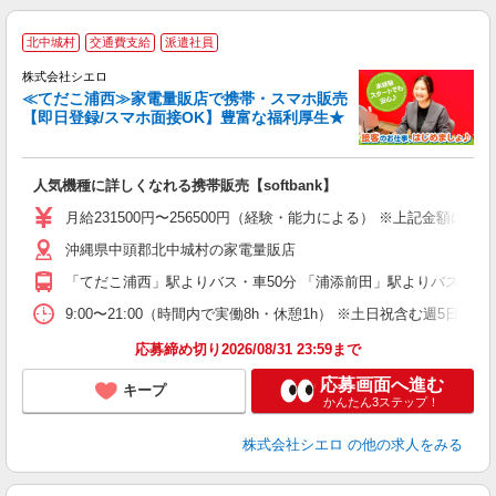
★
北中城村
交通費支給
派遣社員
♪
株式会社シエロ
≪てだこ浦西≫家電量販店で携帯・スマホ販売
【即日登録/スマホ面接OK】豊富な福利厚生★
い
即
人気機種に詳しくなれる携帯販売【softbank】
あ
月給231500円〜256500円（経験・能力による） ※上記金額に
通
沖縄県中頭郡北中城村の家電量販店
役
「てだこ浦西」駅よりバス・車50分 「浦添前田」駅よりバス・車5
9:00〜21:00（時間内で実働8h・休憩1h） ※土日祝含む週5日勤務
応募締め切り2026/08/31 23:59まで
応募画面へ進む
キープ
かんたん3ステップ！
株式会社シエロ
の他の求人をみる