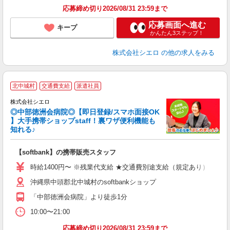
応募締め切り2026/08/31 23:59まで
応募画面へ進む
キープ
かんたん3ステップ！
株式会社シエロ
の他の求人をみる
★
北中城村
交通費支給
派遣社員
♪
株式会社シエロ
◎中部徳洲会病院◎【即日登録/スマホ面接OK
】大手携帯ショップstaff！裏ワザ便利機能も
知れる♪
理
【softbank】の携帯販売スタッフ
即
時給1400円〜 ※残業代支給 ★交通費別途支給（規定あり） ゜+゜
あ
沖縄県中頭郡北中城村のsoftbankショップ
K
「中部徳洲会病院」より徒歩1分
貸
10:00〜21:00
応募締め切り2026/08/31 23:59まで