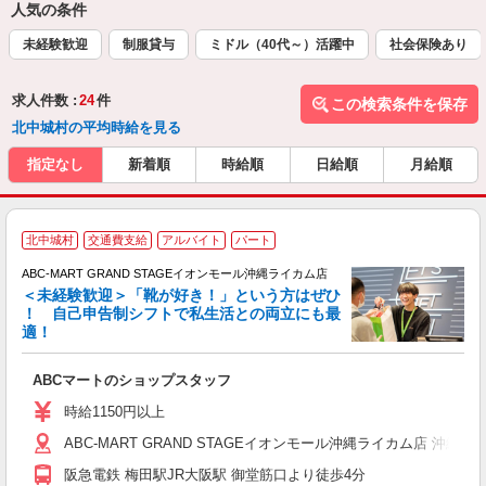
人気の条件
未経験歓迎
制服貸与
ミドル（40代～）活躍中
社会保険あり
求人件数 :
24
件
この検索条件を保存
北中城村の平均時給を見る
指定なし
新着順
時給順
日給順
月給順
北中城村
交通費支給
アルバイト
パート
ABC-MART GRAND STAGEイオンモール沖縄ライカム店
＜未経験歓迎＞「靴が好き！」という方はぜひ
！ 自己申告制シフトで私生活との両立にも最
適！
き
ABCマートのショップスタッフ
未
あ
時給1150円以上
企
ABC-MART GRAND STAGEイオンモール沖縄ライカム店 沖縄県
支
阪急電鉄 梅田駅JR大阪駅 御堂筋口より徒歩4分