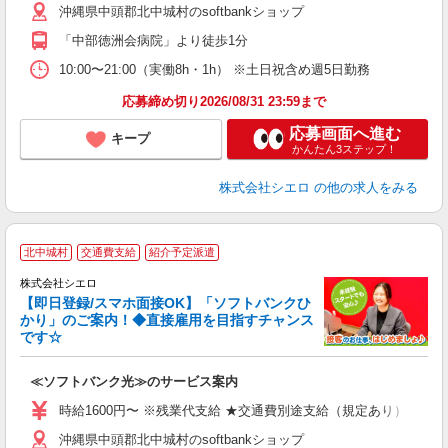
沖縄県中頭郡北中城村のsoftbankショップ
あ
「中部徳洲会病院」より徒歩1分
10:00〜21:00（実働8h・1h） ※土日祝含め週5日勤務
応募締め切り2026/08/31 23:59まで
応募画面へ進む
キープ
かんたん3ステップ！
株式会社シエロ
の他の求人をみる
★
北中城村
交通費支給
紹介予定派遣
♪
株式会社シエロ
【即日登録/スマホ面接OK】「ソフトバンクひ
かり」のご案内！◆直接雇用を目指すチャンス
です☆
ク
≪ソフトバンク光≫のサービス案内
即
躍
時給1600円〜 ※残業代支給 ★交通費別途支給（規定あり） ゜+゜
ー
沖縄県中頭郡北中城村のsoftbankショップ
自