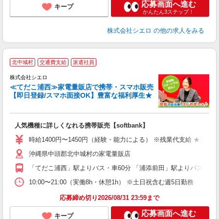
応募画面へ進む
キープ
かんたん3ステップ！
株式会社シエロ
の他の求人をみる
★
北中城村
交通費支給
派遣社員
♪
株式会社シエロ
≪てだこ浦西≫家電量販店で携帯・スマホ販売
【即日登録/スマホ面接OK】豊富な福利厚生★
い
即
人気機種に詳しくなれる携帯販売【softbank】
あ
時給1400円〜1450円（経験・能力による） ※残業代支給 ★交通
K
沖縄県中頭郡北中城村の家電量販店
貸
「てだこ浦西」駅よりバス・車60分 「浦添前田」駅よりバス・車6
10:00〜21:00（実働8h・休憩1h） ※土日祝含む週5日勤務
応募締め切り2026/08/31 23:59まで
応募画面へ進む
キープ