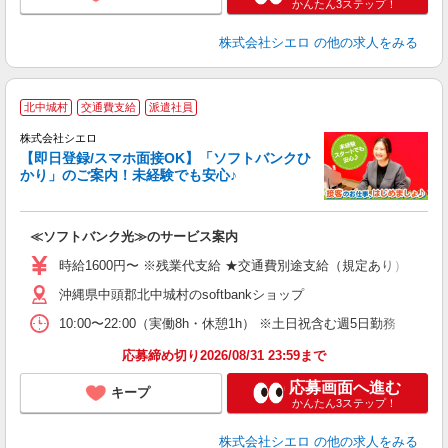
かんたん3ステップ！
株式会社シエロ
の他の求人をみる
★
北中城村
交通費支給
派遣社員
♪
株式会社シエロ
【即日登録/スマホ面接OK】「ソフトバンクひ
かり」のご案内！未経験でも安心♪
ク
≪ソフトバンク光≫のサービス案内
即
躍
時給1600円〜 ※残業代支給 ★交通費別途支給（規定あり） ゜+゜
ー
沖縄県中頭郡北中城村のsoftbankショップ
自
10:00〜22:00（実働8h・休憩1h） ※土日祝含む週5日勤務
ど
応募締め切り2026/08/31 23:59まで
応募画面へ進む
キープ
かんたん3ステップ！
株式会社シエロ
の他の求人をみる