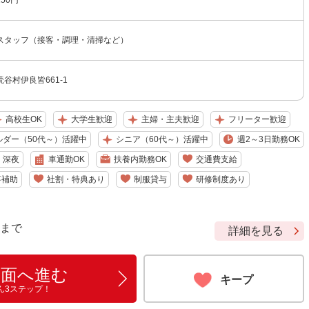
150円
スタッフ（接客・調理・清掃など）
谷村伊良皆661-1
高校生OK
大学生歓迎
主婦・主夫歓迎
フリーター歓迎
ルダー（50代～）活躍中
シニア（60代～）活躍中
週2～3日勤務OK
深夜
車通勤OK
扶養内勤務OK
交通費支給
事補助
社割・特典あり
制服貸与
研修制度あり
9 まで
詳細を見る
画面へ進む
キープ
ん3ステップ！