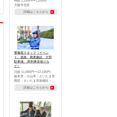
時給 1,200円〜1,200円
大阪市北区
詳細はこちらから
警備員スタッフ（イベン
ト、道路、商業施設、大型
駐車場、JR列車見張りな
ど）
日給 11,000円〜12,100円
栃木市・小山市・さいたま市
西区・さいたま市岩槻区・久
喜市・蓮田市
詳細はこちらから