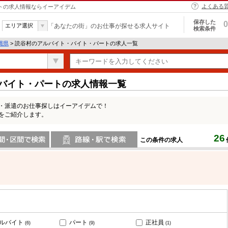
よくある
ートの求人情報ならイーアイデム
保存した
0
エリア選択
「あなたの街」のお仕事が探せる求人サイト
検索条件
縄県
> 読谷村のアルバイト・バイト・パートの求人一覧
・バイト・パートの求人情報一覧
ト・派遣のお仕事探しはイーアイデムで！
をご紹介します。
26
この条件の求人
間で検索
路線・駅・駅で検索
ルバイト
パート
正社員
(6)
(9)
(1)