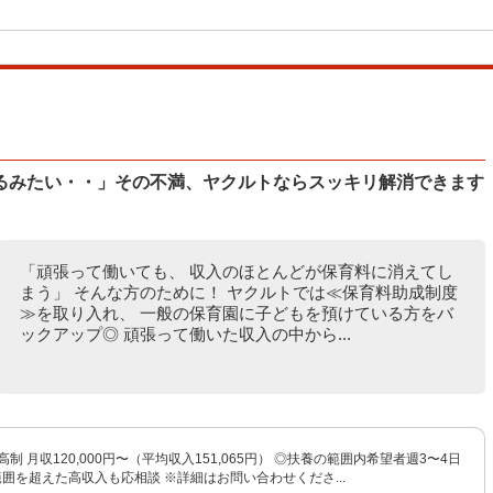
るみたい・・」その不満、ヤクルトならスッキリ解消できます
「頑張って働いても、 収入のほとんどが保育料に消えてし
まう」 そんな方のために！ ヤクルトでは≪保育料助成制度
≫を取り入れ、 一般の保育園に子どもを預けている方をバ
ックアップ◎ 頑張って働いた収入の中から...
制 月収120,000円〜（平均収入151,065円） ◎扶養の範囲内希望者週3〜4日
範囲を超えた高収入も応相談 ※詳細はお問い合わせくださ...