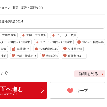
スタッフ（接客・調理・清掃など）
谷村伊良皆661-1
大学生歓迎
主婦・主夫歓迎
フリーター歓迎
ルダー（50代～）活躍中
シニア（60代～）活躍中
週2～3日勤務OK
深夜
車通勤OK
扶養内勤務OK
交通費支給
事補助
社割・特典あり
制服貸与
研修制度あり
9 まで
詳細を見る
画面へ進む
キープ
ん3ステップ！