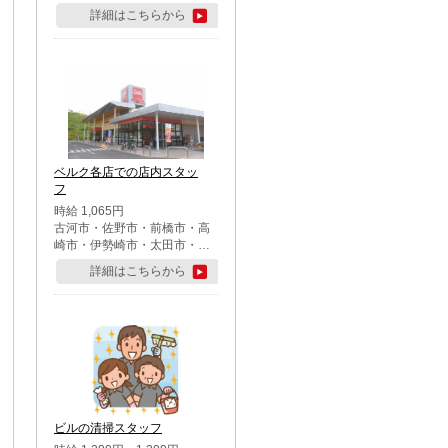
詳細はこちらから
ベルク各店での店内スタッ
フ
時給 1,065円
古河市・佐野市・前橋市・高
崎市・伊勢崎市・太田市・館
林市・藤岡市・大泉町・さい
詳細はこちらから
たま市北区・川越市・熊谷
市・行田市・秩父市・所沢
市・飯能市・東松山市・坂戸
市・鶴ケ島市・千葉市中央
区・市川市・松戸市・習志野
市・柏市・流山市・八千代
市・足立区・江戸川区・八王
子市・町田市
ビルの清掃スタッフ