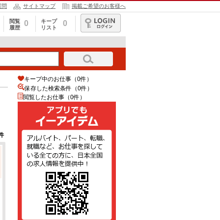
質問
サイトマップ
掲載ご希望のお客様へ
閲覧
キープ
0
0
履歴
リスト
ログイン
キープ中のお仕事（0件）
保存した検索条件（
0
件）
閲覧したお仕事（0件）
件