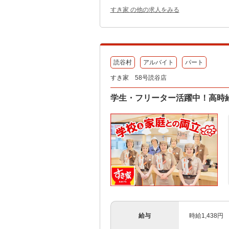
すき家 の他の求人をみる
読谷村
アルバイト
パート
すき家 58号読谷店
学生・フリーター活躍中！高時給
給与
時給1,438円