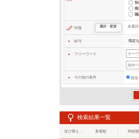
契
職
嘱
未選択
選択・変更
特徴
給与
フリーワード
その他の条件
指定
この
検索結果一覧
並び替え ：
新着順
時給順