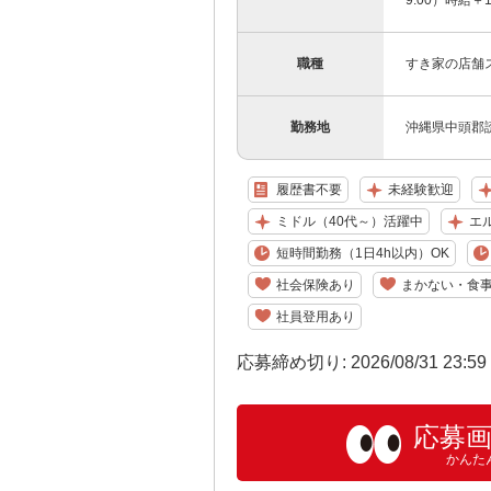
9:00）時給＋
職種
すき家の店舗
勤務地
沖縄県中頭郡読
履歴書不要
未経験歓迎
ミドル（40代～）活躍中
エ
短時間勤務（1日4h以内）OK
社会保険あり
まかない・食
社員登用あり
応募締め切り: 2026/08/31 23:5
応募
かんた