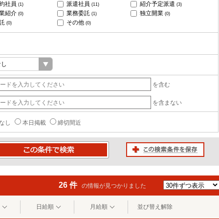
約社員
派遣社員
紹介予定派遣
(1)
(11)
(3)
業紹介
業務委託
独立開業
(0)
(1)
(0)
託
その他
(0)
(0)
を含む
を含まない
なし
本日掲載
締切間近
この検索条件を保存
条件で検索
26 件
の情報が見つかりました
日給順
月給順
並び替え解除