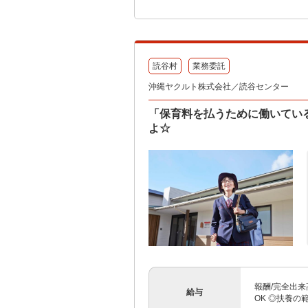
読谷村
業務委託
沖縄ヤクルト株式会社／読谷センター
「保育料を払うために働いてい
よ☆
報酬/完全出来高
給与
OK ◎扶養の