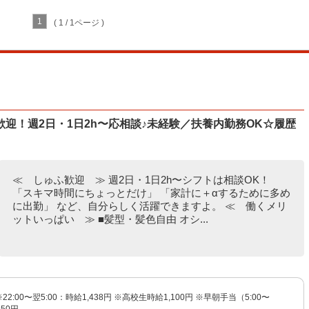
1
( 1 / 1ページ )
迎！週2日・1日2h〜応相談♪未経験／扶養内勤務OK☆履歴
≪ しゅふ歓迎 ≫ 週2日・1日2h〜シフトは相談OK！
「スキマ時間にちょっとだけ」 「家計に＋αするために多め
に出勤」 など、自分らしく活躍できますよ。 ≪ 働くメリ
ットいっぱい ≫ ■髪型・髪色自由 オシ...
※22:00〜翌5:00：時給1,438円 ※高校生時給1,100円 ※早朝手当（5:00〜