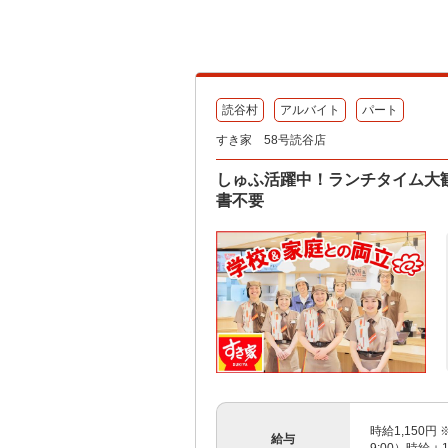
読谷村
アルバイト
パート
すき家 58号読谷店
しゅふ活躍中！ランチタイム大歓
書不要
時給1,150円 
給与