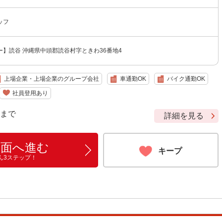
ッフ
】読谷 沖縄県中頭郡読谷村字ときわ36番地4
上場企業・上場企業のグループ会社
車通勤OK
バイク通勤OK
社員登用あり
9 まで
詳細を見る
画面へ進む
キープ
ん3ステップ！