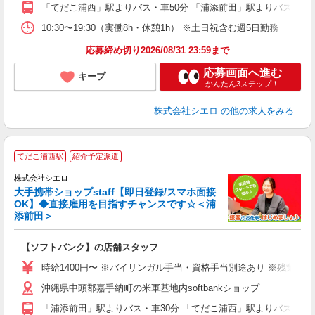
役
「てだこ浦西」駅よりバス・車50分 「浦添前田」駅よりバス・車5
10:30〜19:30（実働8h・休憩1h） ※土日祝含む週5日勤務
応募締め切り2026/08/31 23:59まで
応募画面へ進む
キープ
かんたん3ステップ！
株式会社シエロ
の他の求人をみる
★
てだこ浦西駅
紹介予定派遣
♪
株式会社シエロ
大手携帯ショップstaff【即日登録/スマホ面接
OK】◆直接雇用を目指すチャンスです☆＜浦
添前田＞
務
即
【ソフトバンク】の店舗スタッフ
あ
時給1400円〜 ※バイリンガル手当・資格手当別途あり ※残業代支
K
沖縄県中頭郡嘉手納町の米軍基地内softbankショップ
貸
「浦添前田」駅よりバス・車30分 「てだこ浦西」駅よりバス・車3