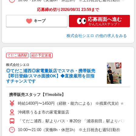
応募締め切り2026/08/31 23:59まで
応募画面へ進む
キープ
かんたん3ステップ！
株式会社シエロ
の他の求人をみる
★
てだこ浦西駅
紹介予定派遣
♪
株式会社シエロ
◎てだこ浦西◎家電量販店でスマホ・携帯販売
【即日登録/スマホ面接OK】◆直接雇用を目指
すチャンスです
理
携帯販売スタッフ【Y!mobile】
即
時給1400円〜1450円（経験・能力による） ※残業代支給 ★交通
あ
沖縄県うるま市の家電量販店
K
「てだこ浦西」駅よりバス・車20分 「浦添前田」駅よりバス・車2
貸
10:00〜21:00（実働8h・休憩1h） ※土日祝含む週5日勤務