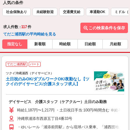
人気の条件
社会保険あり
未経験歓迎
交通費支給
車通勤OK
ミドル（
求人件数 :
117
件
この検索条件を保存
てだこ浦西駅の平均時給を見る
指定なし
新着順
時給順
日給順
月給順
てだこ浦西駅
パート
ツクイ沖縄浦西（デイサービス）
土日祝のみOK/ダブルワークOK/夜勤なし【ツ
クイのデイサービス/介護スタッフ求人】
各
デイサービス 介護スタッフ（ケアクルー）土日のみ勤務
入
り
時給1,187円〜1,217円 ・土日祝日手当:100円/時間含む ※給与
リ
沖縄県浦添市西原五丁目4番33号
ー
O
・ゆいレール「浦添前田駅」から琉球バス乗車、「浦西団地入口」下