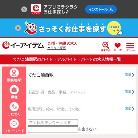
九州・沖縄
の求人
▼エリア変更
てだこ浦西駅のバイト・アルバイト・パートの求人情報一覧
てだこ浦西駅
選択
勤務地/駅
未設定
例）食品、事務、アパレル
選択
職種
雇用形態、給与、特徴、その他
選択
こだわり
を含まない
フリーワード