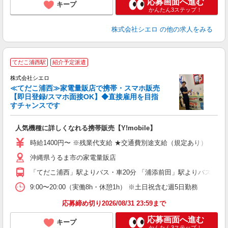
応募画面へ進む
キープ
かんたん3ステップ！
株式会社シエロ
の他の求人をみる
★
てだこ浦西駅
紹介予定派遣
♪
株式会社シエロ
≪てだこ浦西≫家電量販店で携帯・スマホ販売
【即日登録/スマホ面接OK】◆直接雇用を目指
すチャンスです
い
即
人気機種に詳しくなれる携帯販売【Y!mobile】
あ
時給1400円〜 ※残業代支給 ★交通費別途支給（規定あり） ゜+゜
通
沖縄県うるま市の家電量販店
あ
「てだこ浦西」駅よりバス・車20分 「浦添前田」駅よりバス・車2
9:00〜20:00（実働8h・休憩1h） ※土日祝含む週5日勤務
応募締め切り2026/08/31 23:59まで
応募画面へ進む
キープ
かんたん3ステップ！