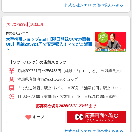
株式会社シエロ
の他の求人をみる
★
てだこ浦西駅
派遣社員
♪
株式会社シエロ
大手携帯ショップstaff【即日登録/スマホ面接
OK】月給209721円で安定収入！＜てだこ浦西
＞
務
即
【ソフトバンク】の店舗スタッフ
あ
月給209721円〜256438円（経験・能力による） ※残業代支給
通
沖縄県宜野湾市のsoftbankショップ
役
「てだこ浦西」駅よりバス・車20分 「浦添前田」駅よりバス・車2
11:00〜20:00（実働8h・休憩1h） ※土日祝含む週5日勤務
応募締め切り2026/08/31 23:59まで
応募画面へ進む
キープ
かんたん3ステップ！
株式会社シエロ
の他の求人をみる