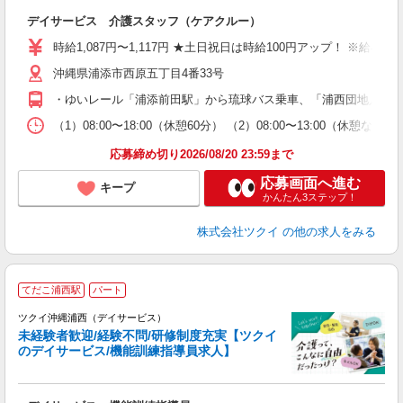
各
デイサービス 介護スタッフ（ケアクルー）
入
り
時給1,087円〜1,117円 ★土日祝日は時給100円アップ！ ※給
リ
沖縄県浦添市西原五丁目4番33号
ー
O
・ゆいレール「浦添前田駅」から琉球バス乗車、「浦西団地入口」下
な
（1）08:00〜18:00（休憩60分） （2）08:00〜13:00（休
髪
応募締め切り2026/08/20 23:59まで
応募画面へ進む
キープ
かんたん3ステップ！
株式会社ツクイ
の他の求人をみる
てだこ浦西駅
パート
ツクイ沖縄浦西（デイサービス）
未経験者歓迎/経験不問/研修制度充実【ツクイ
のデイサービス/機能訓練指導員求人】
各