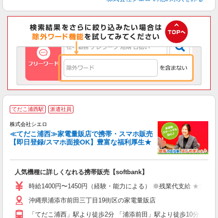
★
てだこ浦西駅
派遣社員
♪
株式会社シエロ
≪てだこ浦西≫家電量販店で携帯・スマホ販売
【即日登録/スマホ面接OK】豊富な福利厚生★
い
即
人気機種に詳しくなれる携帯販売【softbank】
あ
時給1400円〜1450円（経験・能力による） ※残業代支給 ★交通
K
沖縄県浦添市前田三丁目19街区の家電量販店
な
「てだこ浦西」駅より徒歩2分 「浦添前田」駅より徒歩10分