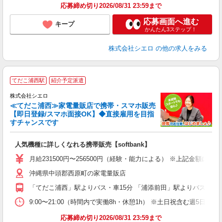
応募締め切り2026/08/31 23:59まで
応募画面へ進む
キープ
かんたん3ステップ！
株式会社シエロ
の他の求人をみる
★
てだこ浦西駅
紹介予定派遣
♪
株式会社シエロ
≪てだこ浦西≫家電量販店で携帯・スマホ販売
【即日登録/スマホ面接OK】◆直接雇用を目指
すチャンスです
い
即
人気機種に詳しくなれる携帯販売【softbank】
あ
月給231500円〜256500円（経験・能力による） ※上記金額に
通
沖縄県中頭郡西原町の家電量販店
あ
「てだこ浦西」駅よりバス・車15分 「浦添前田」駅よりバス・車2
9:00〜21:00（時間内で実働8h・休憩1h） ※土日祝含む週5日勤務
応募締め切り2026/08/31 23:59まで