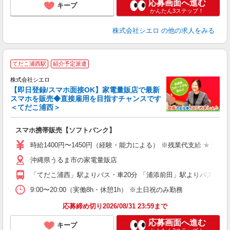
応募画面へ進む
キープ
かんたん3ステップ！
株式会社シエロ
の他の求人をみる
★
てだこ浦西駅
紹介予定派遣
♪
株式会社シエロ
【即日登録/スマホ面接OK】家電量販店で最新
スマホを販売◆直接雇用を目指すチャンスです
＜てだこ浦西＞
事
即
スマホ携帯販売【ソフトバンク】
あ
時給1400円〜1450円（経験・能力による） ※残業代支給 ★交通
通
沖縄県うるま市の家電量販店
あ
「てだこ浦西」駅よりバス・車20分 「浦添前田」駅よりバス・車2
9:00〜20:00（実働8h・休憩1h） ※土日祝のみ勤務
応募締め切り2026/08/31 23:59まで
応募画面へ進む
キープ