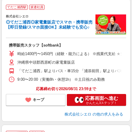
★
てだこ浦西駅
派遣社員
♪
株式会社シエロ
◎てだこ浦西◎家電量販店でスマホ・携帯販売
【即日登録/スマホ面接OK】未経験でも安心♪
理
携帯販売スタッフ【softbank】
即
時給1400円〜1450円（経験・能力による） ※残業代支給 ★交通
あ
沖縄県中頭郡西原町の家電量販店
通
「てだこ浦西」駅よりバス・車15分 「浦添前田」駅よりバス・車2
あ
9:00〜20:00（実働8h・休憩1h） ※土日祝のみ勤務
応募締め切り2026/08/31 23:59まで
応募画面へ進む
キープ
かんたん3ステップ！
株式会社シエロ
の他の求人をみる
★