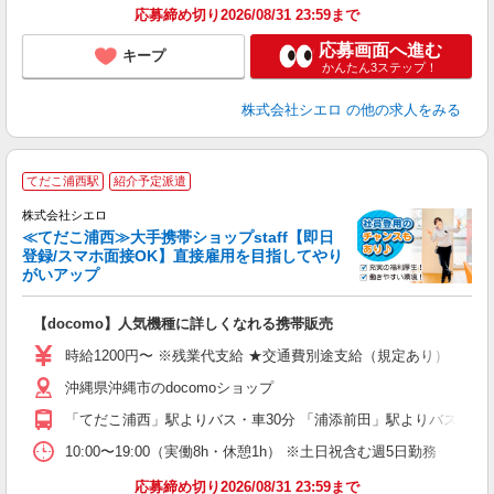
応募締め切り2026/08/31 23:59まで
応募画面へ進む
キープ
かんたん3ステップ！
株式会社シエロ
の他の求人をみる
★
てだこ浦西駅
紹介予定派遣
♪
株式会社シエロ
≪てだこ浦西≫大手携帯ショップstaff【即日
登録/スマホ面接OK】直接雇用を目指してやり
がいアップ
い
即
【docomo】人気機種に詳しくなれる携帯販売
あ
時給1200円〜 ※残業代支給 ★交通費別途支給（規定あり） ゜+゜
K
沖縄県沖縄市のdocomoショップ
貸
「てだこ浦西」駅よりバス・車30分 「浦添前田」駅よりバス・車3
10:00〜19:00（実働8h・休憩1h） ※土日祝含む週5日勤務
応募締め切り2026/08/31 23:59まで