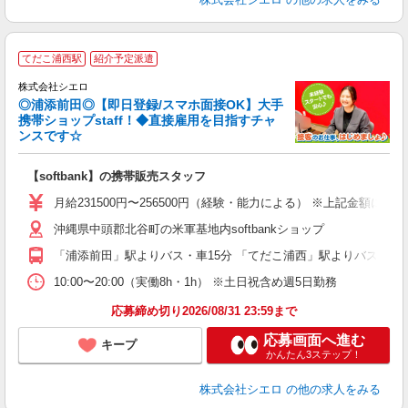
★
てだこ浦西駅
紹介予定派遣
♪
株式会社シエロ
◎浦添前田◎【即日登録/スマホ面接OK】大手
携帯ショップstaff！◆直接雇用を目指すチャ
ンスです☆
理
【softbank】の携帯販売スタッフ
即
月給231500円〜256500円（経験・能力による） ※上記金額に
あ
沖縄県中頭郡北谷町の米軍基地内softbankショップ
通
「浦添前田」駅よりバス・車15分 「てだこ浦西」駅よりバス・車1
あ
10:00〜20:00（実働8h・1h） ※土日祝含め週5日勤務
応募締め切り2026/08/31 23:59まで
応募画面へ進む
キープ
かんたん3ステップ！
株式会社シエロ
の他の求人をみる