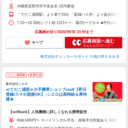
沖縄県宜野湾市字喜友名 1076番地
「てだこ浦西駅」より車で33分 「新城バス停」より徒歩5分 「普
7:15〜18:30内シフト制 1日3ｈ〜、週2日〜でＯＫ ■平日のみの勤
応募締め切り2026/09/30 23:59まで
応募画面へ進む
キープ
かんたん3ステップ！
株式会社チェッカーサポート
の他の求人をみる
★
てだこ浦西駅
派遣社員
♪
株式会社シエロ
≪てだこ浦西≫大手携帯ショップstaff【即日
登録/スマホ面接OK】♪シエロは高時給＆厚待
遇★
い
即
【softbank】人気機種に詳しくなれる携帯販売
あ
時給1400円〜 ※バイリンガル手当・資格手当別途あり ※残業代支
K