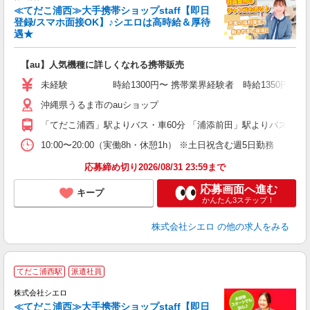
≪てだこ浦西≫大手携帯ショップstaff【即日
登録/スマホ面接OK】♪シエロは高時給＆厚待
遇★
い
即
【au】人気機種に詳しくなれる携帯販売
あ
未経験 時給1300円〜 携帯業界経験者 時給1350円〜 ※残業
K
沖縄県うるま市のauショップ
貸
「てだこ浦西」駅よりバス・車60分 「浦添前田」駅よりバス・車6
10:00〜20:00（実働8h・休憩1h） ※土日祝含む週5日勤務
応募締め切り2026/08/31 23:59まで
応募画面へ進む
キープ
かんたん3ステップ！
株式会社シエロ
の他の求人をみる
★
てだこ浦西駅
派遣社員
♪
株式会社シエロ
≪てだこ浦西≫大手携帯ショップstaff【即日