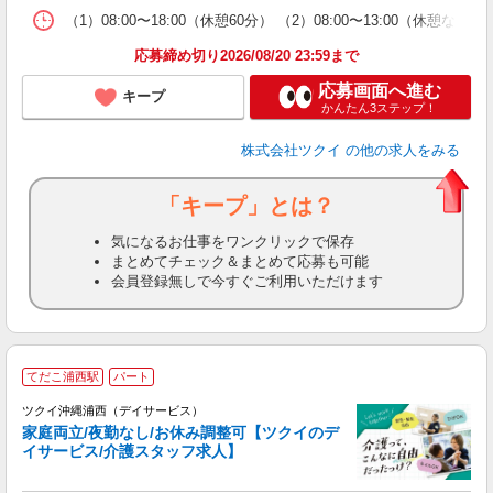
な
（1）08:00〜18:00（休憩60分） （2）08:00〜13:00
髪
応募締め切り2026/08/20 23:59まで
応募画面へ進む
キープ
かんたん3ステップ！
株式会社ツクイ
の他の求人をみる
「キープ」とは？
気になるお仕事をワンクリックで保存
まとめてチェック＆まとめて応募も可能
会員登録無しで今すぐご利用いただけます
てだこ浦西駅
パート
ツクイ沖縄浦西（デイサービス）
家庭両立/夜勤なし/お休み調整可【ツクイのデ
イサービス/介護スタッフ求人】