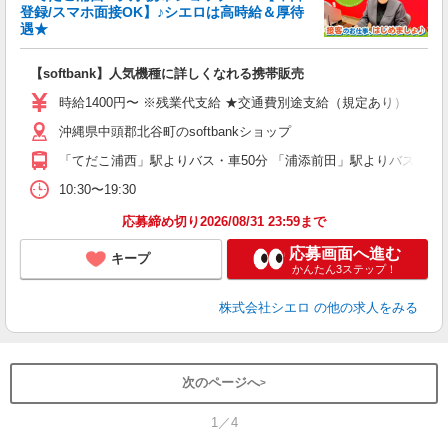
登録/スマホ面接OK】♪シエロは高時給＆厚待
遇★
い
即
【softbank】人気機種に詳しくなれる携帯販売
あ
時給1400円〜 ※残業代支給 ★交通費別途支給（規定あり） ゜+゜
通
沖縄県中頭郡北谷町のsoftbankショップ
あ
「てだこ浦西」駅よりバス・車50分 「浦添前田」駅よりバス・車5
10:30〜19:30
応募締め切り2026/08/31 23:59まで
応募画面へ進む
キープ
かんたん3ステップ！
株式会社シエロ
の他の求人をみる
次のページへ
1／4