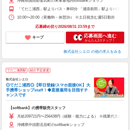
沖縄県国頭郡金武町の米軍基地内softbankショップ
貸
「てだこ浦西」駅よりバス・車60分 「浦添前田」駅よりバス・車6
10:00〜20:00（実働8h・休憩1h） ※土日祝含む週5日勤務
応募締め切り2026/08/31 23:59まで
応募画面へ進む
キープ
かんたん3ステップ！
株式会社シエロ
の他の求人をみる
★
てだこ浦西駅
紹介予定派遣
♪
株式会社シエロ
◎てだこ浦西◎【即日登録/スマホ面接OK】大
手携帯ショップstaff！◆直接雇用を目指すチ
ャンスです
理
【softbank】の携帯販売スタッフ
即
月給209721円〜256438円（経験・能力による） ※残業代支給
あ
沖縄県中頭郡北谷町のsoftbankショップ
通