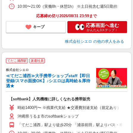
10:00〜21:00（実働8h・休憩1h） ※土日祝含む週5日勤務
応募締め切り2026/08/31 23:59まで
応募画面へ進む
キープ
かんたん3ステップ！
株式会社シエロ
の他の求人をみる
★
てだこ浦西駅
派遣社員
♪
株式会社シエロ
≪てだこ浦西≫大手携帯ショップstaff【即日
登録/スマホ面接OK】♪シエロは高時給＆厚待
遇★
い
即
【softbank】人気機種に詳しくなれる携帯販売
あ
時給1400円〜 ※残業代支給 ★交通費別途支給（規定あり） ゜+゜
K
沖縄県うるま市のsoftbankショップ
貸
「てだこ浦西」駅より徒歩20分 「浦添前田」駅よりバス・車20分