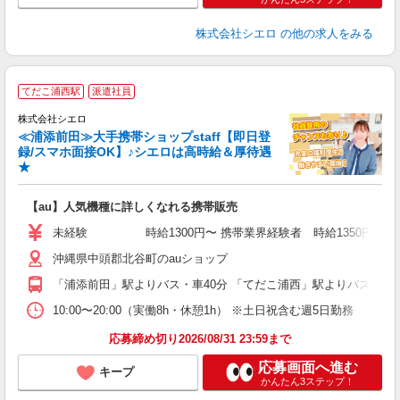
株式会社シエロ
の他の求人をみる
★
てだこ浦西駅
派遣社員
♪
株式会社シエロ
≪浦添前田≫大手携帯ショップstaff【即日登
録/スマホ面接OK】♪シエロは高時給＆厚待遇
★
い
即
【au】人気機種に詳しくなれる携帯販売
あ
未経験 時給1300円〜 携帯業界経験者 時給1350円〜 ※残業
K
沖縄県中頭郡北谷町のauショップ
貸
「浦添前田」駅よりバス・車40分 「てだこ浦西」駅よりバス・車4
10:00〜20:00（実働8h・休憩1h） ※土日祝含む週5日勤務
応募締め切り2026/08/31 23:59まで
応募画面へ進む
キープ
かんたん3ステップ！