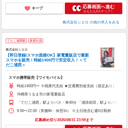
応募画面へ進む
キープ
かんたん3ステップ！
株式会社シエロ
の他の求人をみる
★
てだこ浦西駅
派遣社員
♪
株式会社シエロ
【即日登録/スマホ面接OK】家電量販店で最新
スマホを販売！時給1400円で安定収入！＜て
だこ浦西＞
事
即
スマホ携帯販売【ワイモバイル】
あ
時給1400円〜 ※残業代支給 ★交通費別途支給（規定あり） ゜+゜
通
沖縄県うるま市の家電量販店
あ
「てだこ浦西」駅よりバス・車40分 「浦添前田」駅よりバス・車4
9:00〜22:00（実働8h・休憩1h） ※土日祝含む週5日勤務
応募締め切り2026/08/31 23:59まで