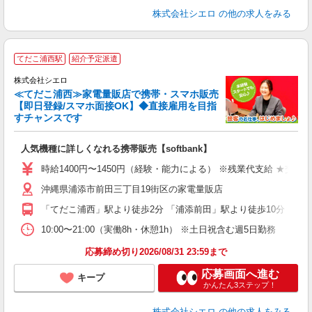
株式会社シエロ
の他の求人をみる
★
てだこ浦西駅
紹介予定派遣
♪
株式会社シエロ
≪てだこ浦西≫家電量販店で携帯・スマホ販売
【即日登録/スマホ面接OK】◆直接雇用を目指
すチャンスです
い
即
人気機種に詳しくなれる携帯販売【softbank】
あ
時給1400円〜1450円（経験・能力による） ※残業代支給 ★交通
K
沖縄県浦添市前田三丁目19街区の家電量販店
な
「てだこ浦西」駅より徒歩2分 「浦添前田」駅より徒歩10分
10:00〜21:00（実働8h・休憩1h） ※土日祝含む週5日勤務
応募締め切り2026/08/31 23:59まで
応募画面へ進む
キープ
かんたん3ステップ！
株式会社シエロ
の他の求人をみる