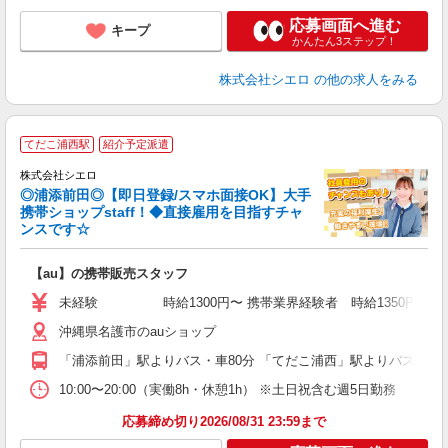
応募画面へ進む
キープ
かんたん3ステップ！
株式会社シエロ
の他の求人をみる
★
てだこ浦西駅
紹介予定派遣
♪
株式会社シエロ
◎浦添前田◎【即日登録/スマホ面接OK】大手
携帯ショップstaff！◆直接雇用を目指すチャ
ンスです☆
理
【au】の携帯販売スタッフ
即
未経験 時給1300円〜 携帯業界経験者 時給1350円〜 ※残業
あ
沖縄県名護市のauショップ
K
「浦添前田」駅よりバス・車80分 「てだこ浦西」駅よりバス・車8
貸
10:00〜20:00（実働8h・休憩1h） ※土日祝含む週5日勤務
応募締め切り2026/08/31 23:59まで