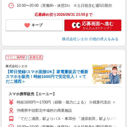
10:00〜20:00（実働8h・休憩1h） ※土日祝含む週5日勤務
応募締め切り2026/08/31 23:59まで
応募画面へ進む
キープ
かんたん3ステップ！
株式会社シエロ
の他の求人をみる
★
てだこ浦西駅
派遣社員
♪
株式会社シエロ
【即日登録/スマホ面接OK】家電量販店で最新
スマホを販売！時給1600円で安定収入！＜て
だこ浦西＞
事
即
スマホ携帯販売【エーユー】
躍
ー
時給1600円〜1700円（経験・能力による） ※残業代支給 ★交通
自
沖縄県中頭郡北中城村の商業施設
ど
「てだこ浦西」駅よりバス・車30分 「浦添前田」駅よりバス・車3
10:00〜19:00（実働8h・休憩1h） ※土日祝含む週5日勤務 ※原則