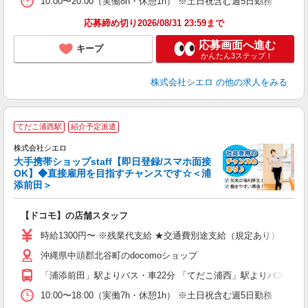
10:00〜20:00（実働8h・休憩1h） ※土日祝含む週5日勤務
応募締め切り2026/08/31 23:59まで
応募画面へ進む
キープ
かんたん3ステップ！
株式会社シエロ
の他の求人をみる
★
てだこ浦西駅
紹介予定派遣
♪
株式会社シエロ
大手携帯ショップstaff【即日登録/スマホ面接
OK】◆直接雇用を目指すチャンスです☆＜浦
添前田＞
務
【ドコモ】の店舗スタッフ
時給1300円〜 ※残業代支給 ★交通費別途支給（規定あり） ゜+゜
沖縄県中頭郡北谷町のdocomoショップ
「浦添前田」駅よりバス・車22分 「てだこ浦西」駅よりバス・車2
10:00〜18:00（実働7h・休憩1h） ※土日祝含む週5日勤務