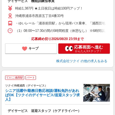
デイサービス 機能訓練指導員
入
り
時給1,387円 ★土日祝日は時給100円アップ！
リ
沖縄県浦添市西原五丁目4番33号
ー
O
・ゆいレール「浦添前田駅」から琉球バス乗車、「浦西団地入口」下
な
（1）08:00〜17:30の間の5時間程度（休憩なし） ※6時間以上
髪
応募締め切り2026/08/20 23:59まで
応募画面へ進む
キープ
かんたん3ステップ！
株式会社ツクイ
の他の求人をみる
てだこ浦西駅
パート
ツクイ沖縄浦西（デイサービス）
シニア活躍中/勤務日数応相談/運転免許があれ
ばOK【ツクイのデイサービス/送迎スタッフ求
人】
各
デイサービス 送迎スタッフ（ケアドライバー）
入