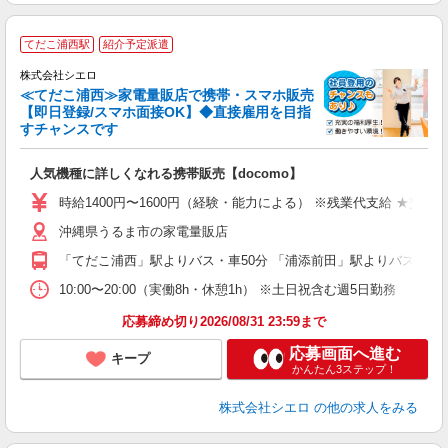
★
てだこ浦西駅
紹介予定派遣
♪
株式会社シエロ
≪てだこ浦西≫家電量販店で携帯・スマホ販売
【即日登録/スマホ面接OK】◆直接雇用を目指
すチャンスです
い
即
人気機種に詳しくなれる携帯販売【docomo】
あ
時給1400円〜1600円（経験・能力による） ※残業代支給 ★交通
K
沖縄県うるま市の家電量販店
貸
「てだこ浦西」駅よりバス・車50分 「浦添前田」駅よりバス・車5
10:00〜20:00（実働8h・休憩1h） ※土日祝含む週5日勤務
応募締め切り2026/08/31 23:59まで
応募画面へ進む
キープ
かんたん3ステップ！
株式会社シエロ
の他の求人をみる