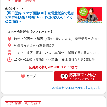
てだこ浦西駅
派遣社員
♪
株式会社シエロ
【即日登録/スマホ面接OK】家電量販店で最新
スマホを販売！時給1400円で安定収入！＜て
だこ浦西＞
事
即
スマホ携帯販売【ソフトバンク】
あ
時給1400円〜1450円（経験・能力による） ※残業代支給 ★交通
K
沖縄県うるま市の家電量販店
貸
「てだこ浦西」駅よりバス・車20分 「浦添前田」駅よりバス・車2
10:00〜21:00（実働8h・休憩1h） ※土日祝含む週5日勤務
応募締め切り2026/08/31 23:59まで
応募画面へ進む
キープ
かんたん3ステップ！
株式会社シエロ
の他の求人をみる
★
てだこ浦西駅
紹介予定派遣
♪