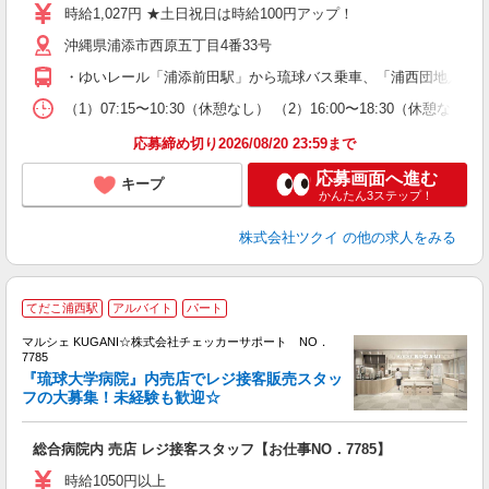
り
時給1,027円 ★土日祝日は時給100円アップ！
リ
沖縄県浦添市西原五丁目4番33号
ー
O
・ゆいレール「浦添前田駅」から琉球バス乗車、「浦西団地入口」下
な
（1）07:15〜10:30（休憩なし） （2）16:00〜18:30
髪
応募締め切り2026/08/20 23:59まで
応募画面へ進む
キープ
かんたん3ステップ！
株式会社ツクイ
の他の求人をみる
てだこ浦西駅
アルバイト
パート
入
マルシェ KUGANI☆株式会社チェッカーサポート NO．
迎
7785
学
『琉球大学病院』内売店でレジ接客販売スタッ
活
フの大募集！未経験も歓迎☆
1
フ
総合病院内 売店 レジ接客スタッフ【お仕事NO．7785】
朝
勤
時給1050円以上