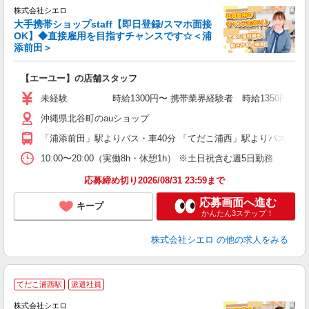
株式会社シエロ
大手携帯ショップstaff【即日登録/スマホ面接
OK】◆直接雇用を目指すチャンスです☆＜浦
添前田＞
務
即
【エーユー】の店舗スタッフ
あ
未経験 時給1300円〜 携帯業界経験者 時給1350円〜 ※残業
K
沖縄県北谷町のauショップ
貸
「浦添前田」駅よりバス・車40分 「てだこ浦西」駅よりバス・車4
10:00〜20:00（実働8h・休憩1h） ※土日祝含む週5日勤務
応募締め切り2026/08/31 23:59まで
応募画面へ進む
キープ
かんたん3ステップ！
株式会社シエロ
の他の求人をみる
★
てだこ浦西駅
派遣社員
♪
株式会社シエロ