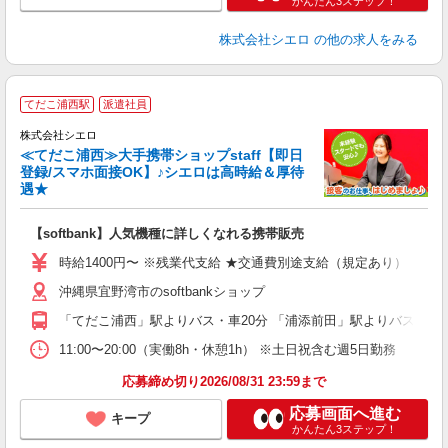
かんたん3ステップ！
株式会社シエロ
の他の求人をみる
★
てだこ浦西駅
派遣社員
♪
株式会社シエロ
≪てだこ浦西≫大手携帯ショップstaff【即日
登録/スマホ面接OK】♪シエロは高時給＆厚待
遇★
い
即
【softbank】人気機種に詳しくなれる携帯販売
あ
時給1400円〜 ※残業代支給 ★交通費別途支給（規定あり） ゜+゜
通
沖縄県宜野湾市のsoftbankショップ
あ
「てだこ浦西」駅よりバス・車20分 「浦添前田」駅よりバス・車2
11:00〜20:00（実働8h・休憩1h） ※土日祝含む週5日勤務
応募締め切り2026/08/31 23:59まで
応募画面へ進む
キープ
かんたん3ステップ！