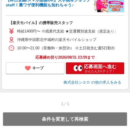
staff！裏ワザ便利機能も知れちゃう♪
理
【楽天モバイル】の携帯販売スタッフ
即
時給1400円〜 ※残業代支給 ★交通費別途支給（規定あり） ゜+゜
あ
沖縄県中頭郡北中城村の楽天モバイルショップ
K
10:00〜21:00（実働8h・休憩1h） ※土日祝含む週5日勤務
貸
応募締め切り2026/08/31 23:59まで
応募画面へ進む
キープ
かんたん3ステップ！
株式会社シエロ
の他の求人をみる
1／1
条件を変更して再検索