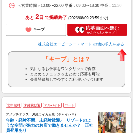
＜営業時間＞10:00〜22:00 早番：09:30〜18:30 中番：
2
あと
日
で掲載終了
(2026/08/09 23:59まで)
応募画面へ進む
キープ
かんたん3ステップ！
株式会社エービーシー・マート
の他の求人をみる
「キープ」とは？
気になるお仕事をワンクリックで保存
まとめてチェック＆まとめて応募も可能
会員登録無しで今すぐご利用いただけます
≪
北中城村
未経験歓迎
アルバイト
パート
アメツチテラス 沖縄ライカム店（チャイハネ）
年齢・経験不問、未経験歓迎♪ リゾートのよ
うな空間が魅力のお店で働きませんか？ 正社
員登用あり