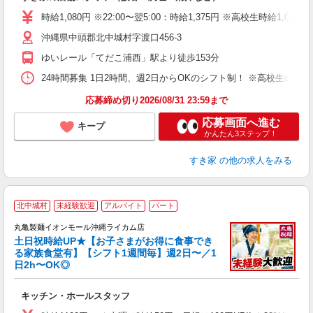
履
タ
時給1,080円 ※22:00〜翌5:00：時給1,375円 ※高校生時給1,023
（
沖縄県中頭郡北中城村字渡口456-3
夜
割
ゆいレール「てだこ浦西」駅より徒歩153分
24時間募集 1日2時間、週2日からOKのシフト制！ ※高校生のシ
応募締め切り2026/08/31 23:59まで
応募画面へ進む
キープ
かんたん3ステップ！
すき家
の他の求人をみる
北中城村
未経験歓迎
アルバイト
パート
丸亀製麺イオンモール沖縄ライカム店
土日祝時給UP★【お子さまがお得に食事でき
る家族食堂有】【シフト1週間毎】週2日〜／1
日2h〜OK◎
ル
キッチン・ホールスタッフ
入
者