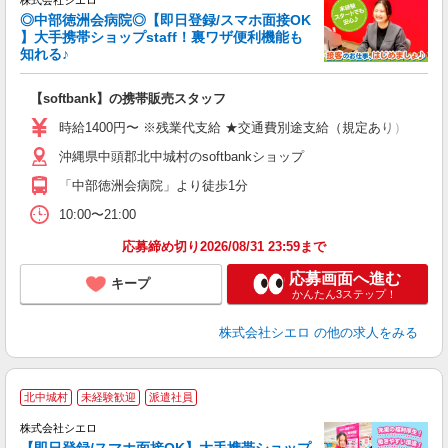
◎中部徳洲会病院◎【即日登録/スマホ面接OK
】大手携帯ショップstaff！裏ワザ便利機能も
知れる♪
理
【softbank】の携帯販売スタッフ
即
時給1400円〜 ※残業代支給 ★交通費別途支給（規定あり） ゜+゜
あ
沖縄県中頭郡北中城村のsoftbankショップ
K
「中部徳洲会病院」より徒歩1分
貸
10:00〜21:00
応募締め切り2026/08/31 23:59まで
応募画面へ進む
キープ
かんたん3ステップ！
株式会社シエロ
の他の求人をみる
★
北中城村
未経験歓迎
派遣社員
♪
株式会社シエロ
【即日登録/スマホ面接OK】大手携帯ショップ