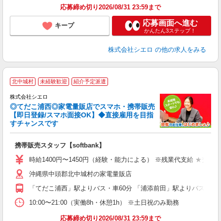
応募締め切り2026/08/31 23:59まで
応募画面へ進む
キープ
かんたん3ステップ！
株式会社シエロ
の他の求人をみる
★
北中城村
未経験歓迎
紹介予定派遣
♪
株式会社シエロ
◎てだこ浦西◎家電量販店でスマホ・携帯販売
【即日登録/スマホ面接OK】◆直接雇用を目指
すチャンスです
理
携帯販売スタッフ【softbank】
即
時給1400円〜1450円（経験・能力による） ※残業代支給 ★交通
あ
沖縄県中頭郡北中城村の家電量販店
K
「てだこ浦西」駅よりバス・車60分 「浦添前田」駅よりバス・車6
貸
10:00〜21:00（実働8h・休憩1h） ※土日祝のみ勤務
応募締め切り2026/08/31 23:59まで