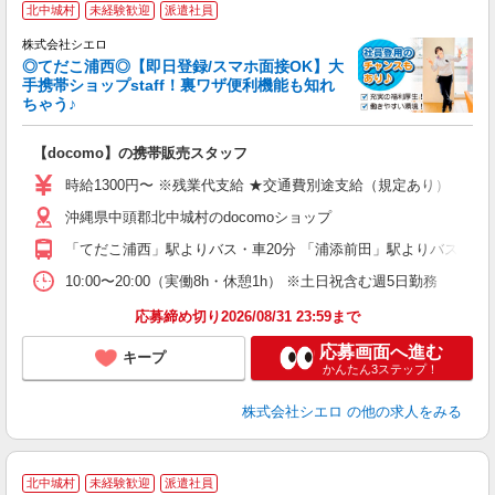
北中城村
未経験歓迎
派遣社員
♪
株式会社シエロ
◎てだこ浦西◎【即日登録/スマホ面接OK】大
手携帯ショップstaff！裏ワザ便利機能も知れ
ちゃう♪
理
【docomo】の携帯販売スタッフ
即
時給1300円〜 ※残業代支給 ★交通費別途支給（規定あり） ゜+゜
あ
沖縄県中頭郡北中城村のdocomoショップ
K
「てだこ浦西」駅よりバス・車20分 「浦添前田」駅よりバス・車2
貸
10:00〜20:00（実働8h・休憩1h） ※土日祝含む週5日勤務
応募締め切り2026/08/31 23:59まで
応募画面へ進む
キープ
かんたん3ステップ！
株式会社シエロ
の他の求人をみる
★
北中城村
未経験歓迎
派遣社員
♪