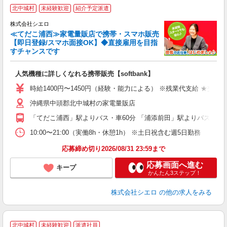
★
北中城村
未経験歓迎
紹介予定派遣
♪
株式会社シエロ
≪てだこ浦西≫家電量販店で携帯・スマホ販売
【即日登録/スマホ面接OK】◆直接雇用を目指
すチャンスです
い
即
人気機種に詳しくなれる携帯販売【softbank】
あ
時給1400円〜1450円（経験・能力による） ※残業代支給 ★交通
K
沖縄県中頭郡北中城村の家電量販店
貸
「てだこ浦西」駅よりバス・車60分 「浦添前田」駅よりバス・車6
10:00〜21:00（実働8h・休憩1h） ※土日祝含む週5日勤務
応募締め切り2026/08/31 23:59まで
応募画面へ進む
キープ
かんたん3ステップ！
株式会社シエロ
の他の求人をみる
★
北中城村
未経験歓迎
派遣社員