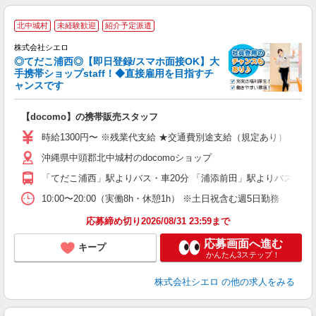
★
北中城村
未経験歓迎
紹介予定派遣
♪
株式会社シエロ
◎てだこ浦西◎【即日登録/スマホ面接OK】大
手携帯ショップstaff！◆直接雇用を目指すチ
ャンスです
理
【docomo】の携帯販売スタッフ
即
時給1300円〜 ※残業代支給 ★交通費別途支給（規定あり） ゜+゜
あ
沖縄県中頭郡北中城村のdocomoショップ
K
「てだこ浦西」駅よりバス・車20分 「浦添前田」駅よりバス・車2
貸
10:00〜20:00（実働8h・休憩1h） ※土日祝含む週5日勤務
応募締め切り2026/08/31 23:59まで
応募画面へ進む
キープ
かんたん3ステップ！
株式会社シエロ
の他の求人をみる