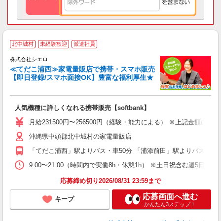
★
北中城村
未経験歓迎
派遣社員
♪
株式会社シエロ
≪てだこ浦西≫家電量販店で携帯・スマホ販売
【即日登録/スマホ面接OK】豊富な福利厚生★
い
即
人気機種に詳しくなれる携帯販売【softbank】
あ
月給231500円〜256500円（経験・能力による） ※上記金額に
通
沖縄県中頭郡北中城村の家電量販店
役
「てだこ浦西」駅よりバス・車50分 「浦添前田」駅よりバス・車5
9:00〜21:00（時間内で実働8h・休憩1h） ※土日祝含む週5日勤務
応募締め切り2026/08/31 23:59まで
応募画面へ進む
キープ
かんたん3ステップ！