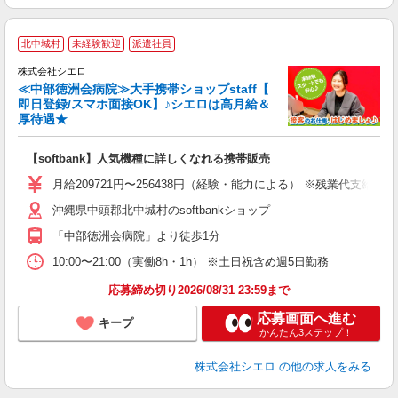
★
北中城村
未経験歓迎
派遣社員
♪
株式会社シエロ
≪中部徳洲会病院≫大手携帯ショップstaff【
即日登録/スマホ面接OK】♪シエロは高月給＆
厚待遇★
い
即
【softbank】人気機種に詳しくなれる携帯販売
あ
月給209721円〜256438円（経験・能力による） ※残業代支給
通
沖縄県中頭郡北中城村のsoftbankショップ
あ
「中部徳洲会病院」より徒歩1分
10:00〜21:00（実働8h・1h） ※土日祝含め週5日勤務
応募締め切り2026/08/31 23:59まで
応募画面へ進む
キープ
かんたん3ステップ！
株式会社シエロ
の他の求人をみる