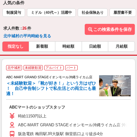
人気の条件
制服貸与
ミドル（40代～）活躍中
社会保険あり
履歴書不要
求人件数 :
26
件
この検索条件を保存
北中城村の平均時給を見る
指定なし
新着順
時給順
日給順
月給順
北中城村
未経験歓迎
アルバイト
パート
ABC-MART GRAND STAGEイオンモール沖縄ライカム店
＜未経験歓迎＞「靴が好き！」という方はぜひ
！ 自己申告制シフトで私生活との両立にも最
適！
き
ABCマートのショップスタッフ
未
あ
時給1150円以上
企
ABC-MART GRAND STAGEイオンモール沖縄ライカム店 沖縄県
支
阪急電鉄 梅田駅JR大阪駅 御堂筋口より徒歩4分