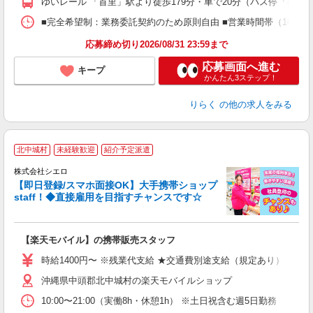
ゆいレール 「首里」駅より徒歩179分・車で20分（バス停『喜舎
間
ス
■完全希望制：業務委託契約のため原則自由 ■営業時間帯（10:0
K.
応募締め切り2026/08/31 23:59まで
応募画面へ進む
キープ
かんたん3ステップ！
りらく
の他の求人をみる
★
北中城村
未経験歓迎
紹介予定派遣
♪
株式会社シエロ
【即日登録/スマホ面接OK】大手携帯ショップ
staff！◆直接雇用を目指すチャンスです☆
理
【楽天モバイル】の携帯販売スタッフ
即
時給1400円〜 ※残業代支給 ★交通費別途支給（規定あり） ゜+゜
あ
沖縄県中頭郡北中城村の楽天モバイルショップ
K
10:00〜21:00（実働8h・休憩1h） ※土日祝含む週5日勤務
貸