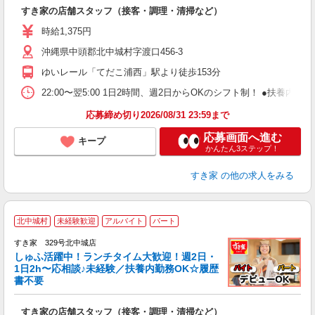
つ
すき家の店舗スタッフ（接客・調理・清掃など）
履
ミ
時給1,375円
～
沖縄県中頭郡北中城村字渡口456-3
勤
り
ゆいレール「てだこ浦西」駅より徒歩153分
22:00〜翌5:00 1日2時間、週2日からOKのシフト制！ ●扶養内勤務
応募締め切り2026/08/31 23:59まで
応募画面へ進む
キープ
かんたん3ステップ！
すき家
の他の求人をみる
≪
北中城村
未経験歓迎
アルバイト
パート
すき家 329号北中城店
しゅふ活躍中！ランチタイム大歓迎！週2日・
安
1日2h〜応相談♪未経験／扶養内勤務OK☆履歴
書不要
の
すき家の店舗スタッフ（接客・調理・清掃など）