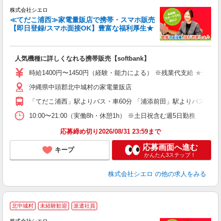
株式会社シエロ
≪てだこ浦西≫家電量販店で携帯・スマホ販売
【即日登録/スマホ面接OK】豊富な福利厚生★
い
即
人気機種に詳しくなれる携帯販売【softbank】
あ
時給1400円〜1450円（経験・能力による） ※残業代支給 ★交通
K
沖縄県中頭郡北中城村の家電量販店
貸
「てだこ浦西」駅よりバス・車60分 「浦添前田」駅よりバス・車6
10:00〜21:00（実働8h・休憩1h） ※土日祝含む週5日勤務
応募締め切り2026/08/31 23:59まで
応募画面へ進む
キープ
かんたん3ステップ！
株式会社シエロ
の他の求人をみる
★
北中城村
未経験歓迎
派遣社員
♪
株式会社シエロ