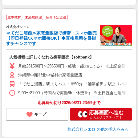
★
北中城村
未経験歓迎
紹介予定派遣
♪
株式会社シエロ
≪てだこ浦西≫家電量販店で携帯・スマホ販売
【即日登録/スマホ面接OK】◆直接雇用を目指
すチャンスです
い
即
人気機種に詳しくなれる携帯販売【softbank】
あ
月給231500円〜256500円（経験・能力による） ※上記金額に
通
沖縄県中頭郡北中城村の家電量販店
役
「てだこ浦西」駅よりバス・車50分 「浦添前田」駅よりバス・車5
9:00〜21:00（時間内で実働8h・休憩1h） ※土日祝含む週5日勤務
応募締め切り2026/08/31 23:59まで
応募画面へ進む
キープ
かんたん3ステップ！
株式会社シエロ
の他の求人をみる