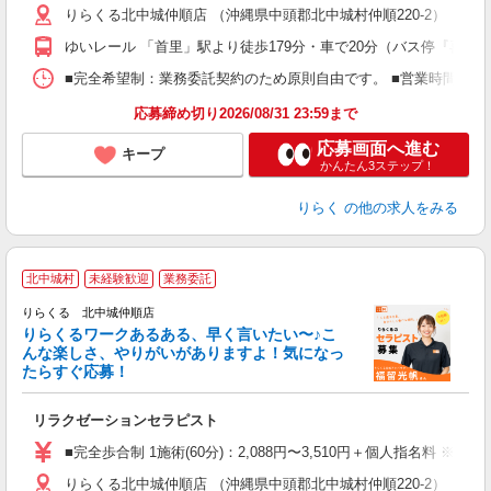
りらくる北中城仲順店 （沖縄県中頭郡北中城村仲順220-2）
躍
額
ゆいレール 「首里」駅より徒歩179分・車で20分（バス停『喜舎
間
ス
■完全希望制：業務委託契約のため原則自由です。 ■営業時間帯（
K.
応募締め切り2026/08/31 23:59まで
応募画面へ進む
キープ
かんたん3ステップ！
りらく
の他の求人をみる
北中城村
未経験歓迎
業務委託
り
りらくる 北中城仲順店
た
りらくるワークあるある、早く言いたい〜♪こ
んな楽しさ、やりがいがありますよ！気になっ
ー
たらすぐ応募！
る
リラクゼーションセラピスト
入
た
■完全歩合制 1施術(60分)：2,088円〜3,510円＋個人指名料 ※
主
りらくる北中城仲順店 （沖縄県中頭郡北中城村仲順220-2）
躍