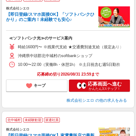
♪
株式会社シエロ
【即日登録/スマホ面接OK】「ソフトバンクひ
かり」のご案内！未経験でも安心♪
ク
≪ソフトバンク光≫のサービス案内
即
躍
時給1600円〜 ※残業代支給 ★交通費別途支給（規定あり） ゜+゜
ー
沖縄県中頭郡北中城村のsoftbankショップ
自
10:00〜22:00（実働8h・休憩1h） ※土日祝含む週5日勤務
ど
応募締め切り2026/08/31 23:59まで
応募画面へ進む
キープ
かんたん3ステップ！
株式会社シエロ
の他の求人をみる
★
北中城村
未経験歓迎
派遣社員
♪
株式会社シエロ
【即日登録/スマホ面接OK】家電量販店で最新