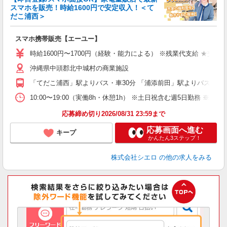
スマホを販売！時給1600円で安定収入！＜て
だこ浦西＞
事
即
スマホ携帯販売【エーユー】
躍
ー
時給1600円〜1700円（経験・能力による） ※残業代支給 ★交通
自
沖縄県中頭郡北中城村の商業施設
ど
「てだこ浦西」駅よりバス・車30分 「浦添前田」駅よりバス・車3
10:00〜19:00（実働8h・休憩1h） ※土日祝含む週5日勤務 ※原則
応募締め切り2026/08/31 23:59まで
応募画面へ進む
キープ
かんたん3ステップ！
株式会社シエロ
の他の求人をみる