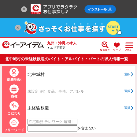
九州・沖縄
の求人
▼エリア変更
北中城村の未経験歓迎のバイト・アルバイト・パートの求人情報一覧
北中城村
選択
勤務地/駅
未設定
例）食品、事務、アパレル
選択
職種
未経験歓迎
選択
こだわり
を含まない
フリーワード