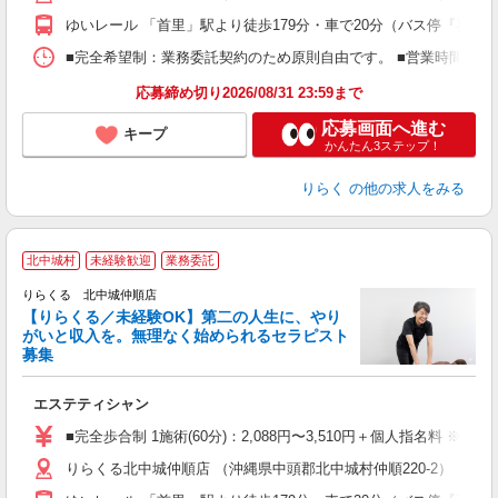
額
ゆいレール 「首里」駅より徒歩179分・車で20分（バス停『喜舎
間
ス
■完全希望制：業務委託契約のため原則自由です。 ■営業時間帯（
K.
応募締め切り2026/08/31 23:59まで
応募画面へ進む
キープ
かんたん3ステップ！
りらく
の他の求人をみる
北中城村
未経験歓迎
業務委託
りらくる 北中城仲順店
【りらくる／未経験OK】第二の人生に、やり
がいと収入を。無理なく始められるセラピスト
募集
つ
エステティシャン
入
た
■完全歩合制 1施術(60分)：2,088円〜3,510円＋個人指名料 ※
主
りらくる北中城仲順店 （沖縄県中頭郡北中城村仲順220-2）
躍
額