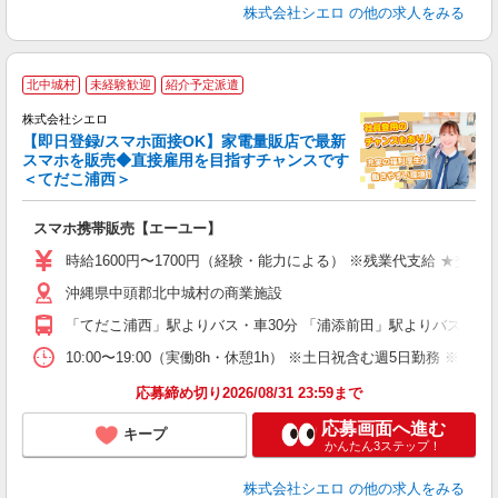
株式会社シエロ
の他の求人をみる
★
北中城村
未経験歓迎
紹介予定派遣
♪
株式会社シエロ
【即日登録/スマホ面接OK】家電量販店で最新
スマホを販売◆直接雇用を目指すチャンスです
＜てだこ浦西＞
事
即
スマホ携帯販売【エーユー】
躍
ー
時給1600円〜1700円（経験・能力による） ※残業代支給 ★交通
自
沖縄県中頭郡北中城村の商業施設
ど
「てだこ浦西」駅よりバス・車30分 「浦添前田」駅よりバス・車3
10:00〜19:00（実働8h・休憩1h） ※土日祝含む週5日勤務 ※原則
応募締め切り2026/08/31 23:59まで
応募画面へ進む
キープ
かんたん3ステップ！
株式会社シエロ
の他の求人をみる