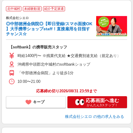
★
北中城村
未経験歓迎
紹介予定派遣
♪
株式会社シエロ
◎中部徳洲会病院◎【即日登録/スマホ面接OK
】大手携帯ショップstaff！直接雇用を目指す
チャンス☆
理
【softbank】の携帯販売スタッフ
即
時給1400円〜 ※残業代支給 ★交通費別途支給（規定あり） ゜+゜
あ
沖縄県中頭郡北中城村のsoftbankショップ
K
「中部徳洲会病院」より徒歩1分
貸
10:00〜21:00
応募締め切り2026/08/31 23:59まで
応募画面へ進む
キープ
かんたん3ステップ！
株式会社シエロ
の他の求人をみる
★