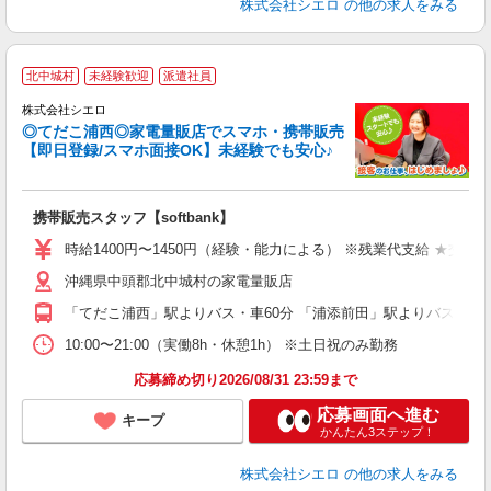
株式会社シエロ
の他の求人をみる
★
北中城村
未経験歓迎
派遣社員
♪
株式会社シエロ
◎てだこ浦西◎家電量販店でスマホ・携帯販売
【即日登録/スマホ面接OK】未経験でも安心♪
理
携帯販売スタッフ【softbank】
即
時給1400円〜1450円（経験・能力による） ※残業代支給 ★交通
あ
沖縄県中頭郡北中城村の家電量販店
K
「てだこ浦西」駅よりバス・車60分 「浦添前田」駅よりバス・車6
貸
10:00〜21:00（実働8h・休憩1h） ※土日祝のみ勤務
応募締め切り2026/08/31 23:59まで
応募画面へ進む
キープ
かんたん3ステップ！
株式会社シエロ
の他の求人をみる