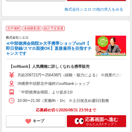
株式会社シエロ
の他の求人をみる
★
北中城村
未経験歓迎
紹介予定派遣
♪
株式会社シエロ
≪中部徳洲会病院≫大手携帯ショップstaff【
即日登録/スマホ面接OK】直接雇用を目指すチ
ャンスです
い
即
【softbank】人気機種に詳しくなれる携帯販売
あ
月給209721円〜256438円（経験・能力による） ※残業代支給
通
沖縄県中頭郡北中城村のsoftbankショップ
あ
「中部徳洲会病院」より徒歩1分
10:00〜21:00（実働8h・1h） ※土日祝含め週5日勤務
応募締め切り2026/08/31 23:59まで
応募画面へ進む
キープ
かんたん3ステップ！