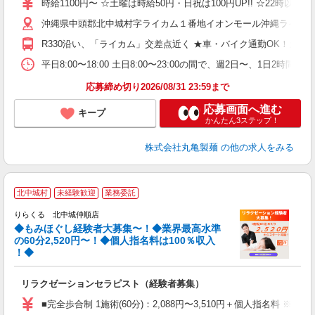
時給1100円〜 ☆土曜は時給50円・日祝は100円UP!! ☆22時以降
歓
沖縄県中頭郡北中城村字ライカム１番地イオンモール沖縄ライカ
～
り
R330沿い、「ライカム」交差点近く ★車・バイク通勤OK！ガ
O
平
平日8:00〜18:00 土日8:00〜23:00の間で、週2日
型
応募締め切り2026/08/31 23:59まで
応募画面へ進む
キープ
かんたん3ステップ！
株式会社丸亀製麺
の他の求人をみる
◆
北中城村
未経験歓迎
業務委託
円
りらくる 北中城仲順店
◆もみほぐし経験者大募集〜！◆業界最高水準
の60分2,520円〜！◆個人指名料は100％収入
！◆
に
間
リラクゼーションセラピスト（経験者募集）
入
た
■完全歩合制 1施術(60分)：2,088円〜3,510円＋個人指名料 
主