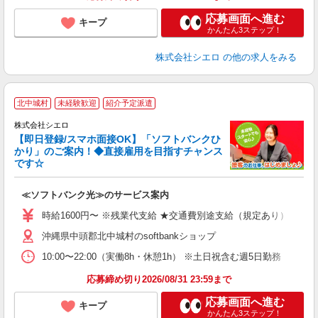
応募画面へ進む
キープ
かんたん3ステップ！
株式会社シエロ
の他の求人をみる
★
北中城村
未経験歓迎
紹介予定派遣
♪
株式会社シエロ
【即日登録/スマホ面接OK】「ソフトバンクひ
かり」のご案内！◆直接雇用を目指すチャンス
です☆
ク
≪ソフトバンク光≫のサービス案内
即
躍
時給1600円〜 ※残業代支給 ★交通費別途支給（規定あり） ゜+゜
ー
沖縄県中頭郡北中城村のsoftbankショップ
自
10:00〜22:00（実働8h・休憩1h） ※土日祝含む週5日勤務
ど
応募締め切り2026/08/31 23:59まで
応募画面へ進む
キープ
かんたん3ステップ！