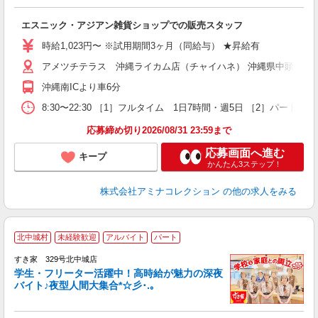
が
未
エスニック・アジアン雑貨ショップでの販売スタッフ
企
務
時給1,023円〜 ※試用期間3ヶ月（同給与） ★昇給有
由
アメツチテラス 沖縄ライカム店（チャイハネ） 沖縄県中頭郡北中城村
沖縄南ICより車6分
8:30〜22:30 ［1］フルタイム 1日7時間・週5日 ［2］パー
応募締め切り2026/08/31 23:59まで
応募画面へ進む
キープ
かんたん3ステップ！
株式会社アミナコレクション
の他の求人をみる
北中城村
未経験歓迎
アルバイト
パート
すき家 329号北中城店
学生・フリーター活躍中！高時給が魅力の深夜
バイト♪夜型人間大集合*☆彡･.｡