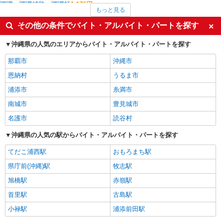
調理・調理補助・調理師
1,176円
もっと見る
ファミリーレストラン・回転寿司
1,150円
レストラン・専門料理店
1,100円
その他の条件でバイト・アルバイト・パートを探す
アパレル販売
1,090円
北中城村の他の職種の平均時給を見る
沖縄県の人気のエリアからバイト・アルバイト・パートを探す
那覇市
沖縄市
恩納村
うるま市
浦添市
糸満市
南城市
豊見城市
名護市
読谷村
沖縄県の人気の駅からバイト・アルバイト・パートを探す
てだこ浦西駅
おもろまち駅
県庁前(沖縄)駅
牧志駅
旭橋駅
赤嶺駅
首里駅
古島駅
小禄駅
浦添前田駅