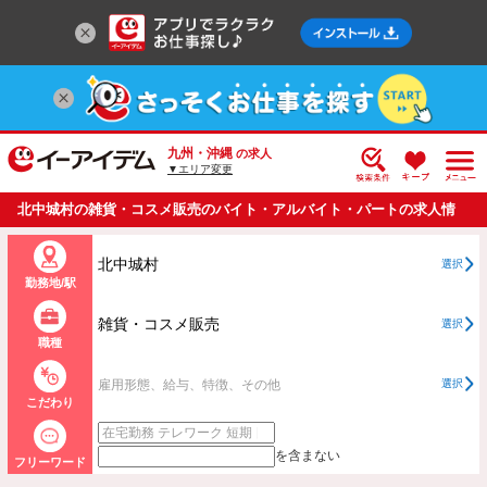
九州・沖縄
の求人
▼エリア変更
北中城村の雑貨・コスメ販売のバイト・アルバイト・パートの求人情
報一覧
北中城村
選択
勤務地/駅
雑貨・コスメ販売
選択
職種
雇用形態、給与、特徴、その他
選択
こだわり
を含まない
フリーワード