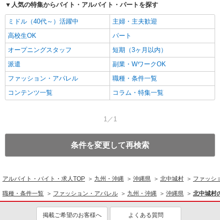
人気の特集からバイト・アルバイト・パートを探す
ミドル（40代～）活躍中
主婦・主夫歓迎
高校生OK
パート
オープニングスタッフ
短期（3ヶ月以内）
派遣
副業・WワークOK
ファッション・アパレル
職種・条件一覧
コンテンツ一覧
コラム・特集一覧
1／1
条件を変更して再検索
アルバイト・バイト・求人TOP
九州・沖縄
沖縄県
北中城村
ファッシ
職種・条件一覧
ファッション・アパレル
九州・沖縄
沖縄県
北中城村
掲載ご希望のお客様へ
よくある質問