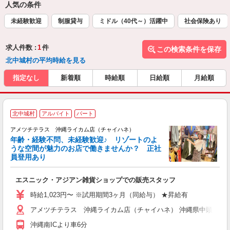
人気の条件
未経験歓迎
制服貸与
ミドル（40代～）活躍中
社会保険あり
求人件数 :
1
件
この検索条件を保存
北中城村の平均時給を見る
指定なし
新着順
時給順
日給順
月給順
≪
北中城村
アルバイト
パート
アメツチテラス 沖縄ライカム店（チャイハネ）
年齢・経験不問、未経験歓迎♪ リゾートのよ
うな空間が魅力のお店で働きませんか？ 正社
員登用あり
が
未
エスニック・アジアン雑貨ショップでの販売スタッフ
企
務
時給1,023円〜 ※試用期間3ヶ月（同給与） ★昇給有
由
アメツチテラス 沖縄ライカム店（チャイハネ） 沖縄県中頭郡北中城村
沖縄南ICより車6分