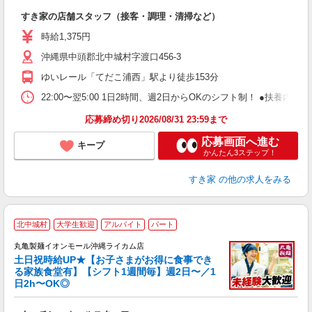
つ
すき家の店舗スタッフ（接客・調理・清掃など）
履
ミ
時給1,375円
～
沖縄県中頭郡北中城村字渡口456-3
勤
り
ゆいレール「てだこ浦西」駅より徒歩153分
22:00〜翌5:00 1日2時間、週2日からOKのシフト制！ ●扶養内勤務
応募締め切り2026/08/31 23:59まで
応募画面へ進む
キープ
かんたん3ステップ！
すき家
の他の求人をみる
北中城村
大学生歓迎
アルバイト
パート
丸亀製麺イオンモール沖縄ライカム店
土日祝時給UP★【お子さまがお得に食事でき
る家族食堂有】【シフト1週間毎】週2日〜／1
日2h〜OK◎
ル