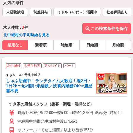
人気の条件
未経験歓迎
制服貸与
ミドル（40代～）活躍中
社会保険あり
求人件数 :
3
件
この検索条件を保存
北中城村の平均時給を見る
指定なし
新着順
時給順
日給順
月給順
≪
北中城村
大学生歓迎
アルバイト
パート
すき家 329号北中城店
しゅふ活躍中！ランチタイム大歓迎！週2日・
安
1日2h〜応相談♪未経験／扶養内勤務OK☆履歴
書不要
の
すき家の店舗スタッフ（接客・調理・清掃など）
履
タ
時給1,080円 ※22:00〜翌5:00：時給1,375円 ※高校生時給1,023
（
沖縄県中頭郡北中城村字渡口456-3
夜
割
ゆいレール「てだこ浦西」駅より徒歩153分