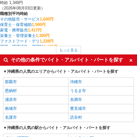
時給 1,349円
（2026年08月03日更新）
職種別平均時給
その他販売・サービス
1,600円
保育士・保育補助
1,500円
家電・携帯販売
1,417円
栄養士・管理栄養士
1,300円
ファストフード・デリ
1,228円
調理・調理補助・調理師
1,176円
もっと見る
ファミリーレストラン・回転寿司
1,150円
レストラン・専門料理店
1,100円
その他の条件でバイト・アルバイト・パートを探す
アパレル販売
1,090円
北中城村の他の職種の平均時給を見る
沖縄県の人気のエリアからバイト・アルバイト・パートを探す
那覇市
沖縄市
恩納村
うるま市
浦添市
糸満市
南城市
豊見城市
名護市
読谷村
沖縄県の人気の駅からバイト・アルバイト・パートを探す