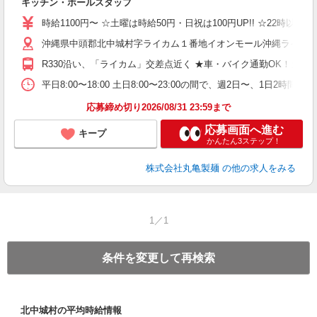
キッチン・ホールスタッフ
入
者
時給1100円〜 ☆土曜は時給50円・日祝は100円UP!! ☆22時以降
歓
沖縄県中頭郡北中城村字ライカム１番地イオンモール沖縄ライカ
～
り
R330沿い、「ライカム」交差点近く ★車・バイク通勤OK！ガ
O
平
平日8:00〜18:00 土日8:00〜23:00の間で、週2日
型
応募締め切り2026/08/31 23:59まで
応募画面へ進む
キープ
かんたん3ステップ！
株式会社丸亀製麺
の他の求人をみる
1／1
条件を変更して再検索
北中城村の平均時給情報