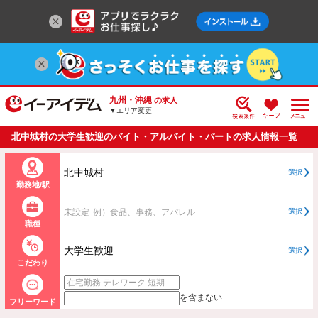
九州・沖縄
の求人
▼エリア変更
北中城村の大学生歓迎のバイト・アルバイト・パートの求人情報一覧
北中城村
選択
勤務地/駅
未設定
例）食品、事務、アパレル
選択
職種
大学生歓迎
選択
こだわり
を含まない
フリーワード